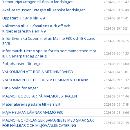
Yamou Njai uttagen till finska landslaget
2024-09-02 13:47
Axel Rasmussen uttagen till Danska landslaget
2024-08-31 09:40
Uppstart FP18-19 blir 7/9
2024-08-30 14:41
Välkomna till FBC-familjens Kick off och
2024-08-29 15:21
Kirsebergsfestivalen 7/9
Inför Svenska Cupen mellan Malmö FBC och IBK Lund
2024-08-29 06:55
30/8
Inför match: Herr A spelar första hemmamatchen mot
2024-08-26 11:33
IBK Genarp tisdag 27 aug
Sol Johansen förlänger
2024-08-16 16:00
VÄLKOMMEN ATT BÖRJA MED INNEBANDY
2024-08-14 18:01
VÄLKOMMEN TILL DE FÖRSTA HEMMAMATCHERNA
2024-08-09 10:32
Elin Rosén förlänger
2024-08-07 15:00
MALMÖ FBC DELTAR PÅ MALMÖFESTIVALEN
2024-08-07 11:46
Materialare/lagledare till Herr Elit
2024-08-06 17:18
MAJA HELMAN LÄMNAR MALMÖ FBC
2024-08-06 16:06
MALMÖ FBC FÖRLÄNGER SAMARBETE MED SMAK SAK
2024-07-23 22:55
FÖR HÅLLBAR OCH MILJÖVÄNLIG CATERING