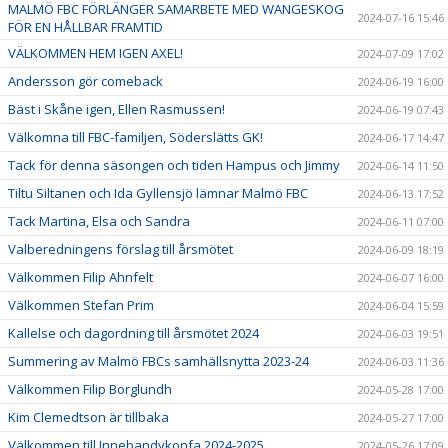
MALMÖ FBC FÖRLÄNGER SAMARBETE MED WANGESKOG
2024-07-16 15:46
FÖR EN HÅLLBAR FRAMTID
VÄLKOMMEN HEM IGEN AXEL!
2024-07-09 17:02
Andersson gör comeback
2024-06-19 16:00
Bäst i Skåne igen, Ellen Rasmussen!
2024-06-19 07:43
Välkomna till FBC-familjen, Söderslätts GK!
2024-06-17 14:47
Tack för denna säsongen och tiden Hampus och Jimmy
2024-06-14 11:50
Tiltu Siltanen och Ida Gyllensjö lämnar Malmö FBC
2024-06-13 17:52
Tack Martina, Elsa och Sandra
2024-06-11 07:00
Valberedningens förslag till årsmötet
2024-06-09 18:19
Välkommen Filip Ahnfelt
2024-06-07 16:00
Välkommen Stefan Prim
2024-06-04 15:59
Kallelse och dagordning till årsmötet 2024
2024-06-03 19:51
Summering av Malmö FBCs samhällsnytta 2023-24
2024-06-03 11:36
Välkommen Filip Borglundh
2024-05-28 17:00
Kim Clemedtson är tillbaka
2024-05-27 17:00
Välkommen till Innebandykonfa 2024-2025
2024-05-26 17:09