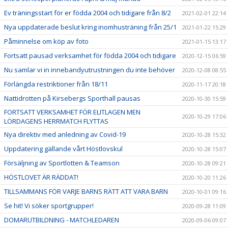
Ev träningsstart för er födda 2004 och tidigare från 8/2
2021-02-01 22:14
Nya uppdaterade beslut kring inomhusträning från 25/1
2021-01-22 15:29
Påminnelse om köp av foto
2021-01-15 13:17
Fortsatt pausad verksamhet för födda 2004 och tidigare
2020-12-15 06:59
Nu samlar vi in innebandyutrustningen du inte behöver
2020-12-08 08:55
Förlängda restriktioner från 18/11
2020-11-17 20:18
Nattidrotten på Kirsebergs Sporthall pausas
2020-10-30 15:59
FORTSATT VERKSAMHET FÖR ELITLAGEN MEN
2020-10-29 17:06
LÖRDAGENS HERRMATCH FLYTTAS
Nya direktiv med anledning av Covid-19
2020-10-28 15:32
Uppdatering gällande vårt Höstlovskul
2020-10-28 15:07
Försäljning av Sportlotten & Teamson
2020-10-28 09:21
HÖSTLOVET ÄR RÄDDAT!
2020-10-20 11:26
TILLSAMMANS FÖR VARJE BARNS RÄTT ATT VARA BARN
2020-10-01 09:16
Se hit! Vi söker sportgrupper!
2020-09-28 11:09
DOMARUTBILDNING - MATCHLEDAREN
2020-09-06 09:07