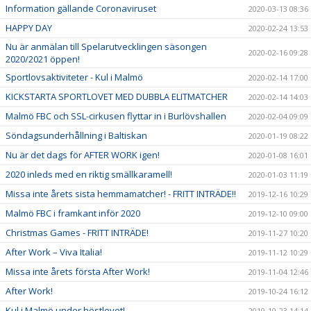
Information gällande Coronaviruset
2020-03-13 08:36
HAPPY DAY
2020-02-24 13:53
Nu är anmälan till Spelarutvecklingen säsongen
2020-02-16 09:28
2020/2021 öppen!
Sportlovsaktiviteter - Kul i Malmö
2020-02-14 17:00
KICKSTARTA SPORTLOVET MED DUBBLA ELITMATCHER
2020-02-14 14:03
Malmö FBC och SSL-cirkusen flyttar in i Burlövshallen
2020-02-04 09:09
Söndagsunderhållning i Baltiskan
2020-01-19 08:22
Nu är det dags för AFTER WORK igen!
2020-01-08 16:01
2020 inleds med en riktig smällkaramell!
2020-01-03 11:19
Missa inte årets sista hemmamatcher! - FRITT INTRÄDE!!
2019-12-16 10:29
Malmö FBC i framkant inför 2020
2019-12-10 09:00
Christmas Games - FRITT INTRÄDE!
2019-11-27 10:20
After Work – Viva Italia!
2019-11-12 10:29
Missa inte årets första After Work!
2019-11-04 12:46
After Work!
2019-10-24 16:12
Kul i Malmö under höstlovet!
2019-10-23 14:14