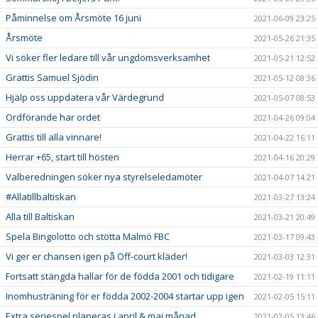
Påminnelse om Årsmöte 16 juni
2021-06-09 23:25
Årsmöte
2021-05-26 21:35
Vi söker fler ledare till vår ungdomsverksamhet
2021-05-21 12:52
Grattis Samuel Sjödin
2021-05-12 08:36
Hjälp oss uppdatera vår Värdegrund
2021-05-07 08:53
Ordförande har ordet
2021-04-26 09:04
Grattis till alla vinnare!
2021-04-22 16:11
Herrar +65, start till hösten
2021-04-16 20:29
Valberedningen söker nya styrelseledamöter
2021-04-07 14:21
#Allatillbaltiskan
2021-03-27 13:24
Alla till Baltiskan
2021-03-21 20:49
Spela Bingolotto och stötta Malmö FBC
2021-03-17 09:43
Vi ger er chansen igen på Off-court kläder!
2021-03-03 12:31
Fortsatt stängda hallar för de födda 2001 och tidigare
2021-02-19 11:11
Inomhusträning för er födda 2002-2004 startar upp igen
2021-02-05 15:11
Extra seriespel planeras i april & maj månad
2021-02-05 13:46