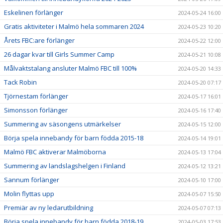
Eskelinen förlänger
2024-05-24 16:00
Gratis aktiviteter i Malmö hela sommaren 2024
2024-05-23 10:20
Årets FBC:are förlänger
2024-05-22 12:00
26 dagar kvar till Girls Summer Camp
2024-05-21 10:08
Målvaktstalang ansluter Malmö FBC till 100%
2024-05-20 14:33
Tack Robin
2024-05-20 07:17
Tjörnestam förlänger
2024-05-17 16:01
Simonsson förlänger
2024-05-16 17:40
Summering av säsongens utmärkelser
2024-05-15 12:00
Börja spela innebandy för barn födda 2015-18
2024-05-14 19:01
Malmö FBC aktiverar Malmöborna
2024-05-13 17:04
Summering av landslagshelgen i Finland
2024-05-12 13:21
Sannum förlänger
2024-05-10 17:00
Molin flyttas upp
2024-05-07 15:50
Premiär av ny ledarutbildning
2024-05-07 07:13
Börja spela innebandy för barn födda 2018-19
2024-05-03 17:53