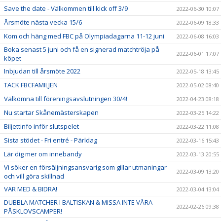
Save the date - Välkommen till kick off 3/9
2022-06-30 10:07
Årsmöte nästa vecka 15/6
2022-06-09 18:33
Kom och häng med FBC på Olympiadagarna 11-12 juni
2022-06-08 16:03
Boka senast 5 juni och få en signerad matchtröja på
2022-06-01 17:07
köpet
Inbjudan till årsmöte 2022
2022-05-18 13:45
TACK FBCFAMILJEN
2022-05-02 08:40
Välkomna till föreningsavslutningen 30/4!
2022-04-23 08:18
Nu startar Skånemästerskapen
2022-03-25 14:22
Biljettinfo inför slutspelet
2022-03-22 11:08
Sista stödet - Fri entré - Pärldag
2022-03-16 15:43
Lär dig mer om innebandy
2022-03-13 20:55
Vi söker en försäljningsansvarig som gillar utmaningar
2022-03-09 13:20
och vill göra skillnad
VAR MED & BIDRA!
2022-03-04 13:04
DUBBLA MATCHER I BALTISKAN & MISSA INTE VÅRA
2022-02-26 09:38
PÅSKLOVSCAMPER!