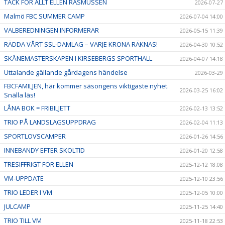
TACK FÖR ALLT ELLEN RASMUSSEN
2026-07-27
Malmö FBC SUMMER CAMP
2026-07-04 14:00
VALBEREDNINGEN INFORMERAR
2026-05-15 11:39
RÄDDA VÅRT SSL-DAMLAG – VARJE KRONA RÄKNAS!
2026-04-30 10:52
SKÅNEMÄSTERSKAPEN I KIRSEBERGS SPORTHALL
2026-04-07 14:18
Uttalande gällande gårdagens händelse
2026-03-29
FBCFAMILJEN, här kommer säsongens viktigaste nyhet.
2026-03-25 16:02
Snälla läs!
LÅNA BOK = FRIBILJETT
2026-02-13 13:52
TRIO PÅ LANDSLAGSUPPDRAG
2026-02-04 11:13
SPORTLOVSCAMPER
2026-01-26 14:56
INNEBANDY EFTER SKOLTID
2026-01-20 12:58
TRESIFFRIGT FÖR ELLEN
2025-12-12 18:08
VM-UPPDATE
2025-12-10 23:56
TRIO LEDER I VM
2025-12-05 10:00
JULCAMP
2025-11-25 14:40
TRIO TILL VM
2025-11-18 22:53