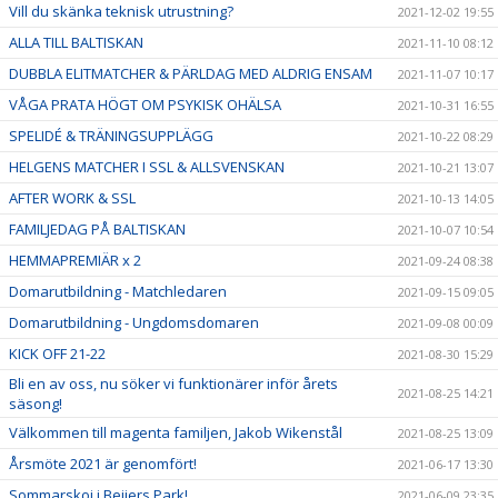
Vill du skänka teknisk utrustning?
2021-12-02 19:55
ALLA TILL BALTISKAN
2021-11-10 08:12
DUBBLA ELITMATCHER & PÄRLDAG MED ALDRIG ENSAM
2021-11-07 10:17
VÅGA PRATA HÖGT OM PSYKISK OHÄLSA
2021-10-31 16:55
SPELIDÉ & TRÄNINGSUPPLÄGG
2021-10-22 08:29
HELGENS MATCHER I SSL & ALLSVENSKAN
2021-10-21 13:07
AFTER WORK & SSL
2021-10-13 14:05
FAMILJEDAG PÅ BALTISKAN
2021-10-07 10:54
HEMMAPREMIÄR x 2
2021-09-24 08:38
Domarutbildning - Matchledaren
2021-09-15 09:05
Domarutbildning - Ungdomsdomaren
2021-09-08 00:09
KICK OFF 21-22
2021-08-30 15:29
Bli en av oss, nu söker vi funktionärer inför årets
2021-08-25 14:21
säsong!
Välkommen till magenta familjen, Jakob Wikenstål
2021-08-25 13:09
Årsmöte 2021 är genomfört!
2021-06-17 13:30
Sommarskoj i Beijers Park!
2021-06-09 23:35