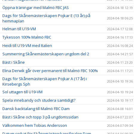
Öppna träningar med Malmö FBC JAS
2024-04-18 12:19
Dags för Skånemästerskapen Pojkar E (13 år) på
2024-04-18 06:25
hemmaplan
Helman till U19-VM
2024-04-17 12:08
Tykesson 100% Malmö FBC
2024-04-16 17:13
Heidi till U19-VM med Italien
2024-04-16 08:24
Summerring Skånemästerskapen ungdom del 2
2024-04-14 21:57
Bäst i Skåne
2024-04-11 23:20
Elina Derwik går över permanent till Malmö FBC 100%
2024-04-11 17:21
Dags för Skånemästerskapen Pojkar A (17 år) i
2024-04-10 19:36
Kirsebergs Sph
Sol uttagen till U19-VM
2024-04-10 19:24
Spela innebandy och studera samtidigt?
2024-04-10 19:17
Dansk backtalang till Malmö FBC Dam
2024-04-08 16:01
Bäst i Skåne och topp 3 på ungdomssidan
2024-04-07 22:07
Välkommen hem Tobias Andersson
2024-04-07 09:34
Datum spikat för Skånemästerskapsfinalen Dam
2024-04-06 09:33