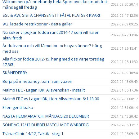
Välkommen på innebandy hela Sportlovet kostnadsfritt
2022-02-20 20:14
måndag till fredag!
SSL & AW, SISTA CHANSEN ETT FÅTAL PLATSER KVAR!
2022-02-17 12:36
9/2, lättade restriktioner - detta gäller
2022-02-09 09:25
Nu söker vi pojkar födda runt 2014-17 som vill ha en
2022-01-27 13:06
aktiv fritid!
Är du kvinna och vill få motion och nya vänner? Häng
2022-01-26 15:41
med oss
Alla flickor födda 2012-15, häng med oss varje torsdag
2022-01-25 11:30
17.30!
SKÅNEDERBY
2022-01-19 10:54
Börja på innebandy, barn som vuxen
2022-01-13 09:49
Malmö FBC - Lagan IBK, Allsvenskan - Inställt
2022-01-05 17:36
Malmö FBC vs Lagan IBK, Herr Allsvenskan 6/1 13:00
2021-12-31 00:17
Ellen ger tillbaka
2021-12-31 00:14
NÄSTA HEMMAMATCH, MÅNDAG 20 DECEMBER
2021-12-13 20:42
SÖNDAG 12/12 DUBBELMATCH MOT WARBERG
2021-12-06 17:17
TränarClinic 14/12, Taktik - steg 1
2021-12-05 09:15