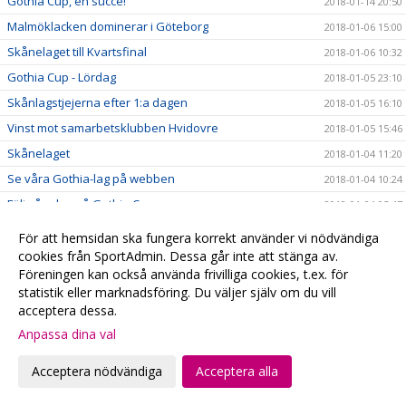
Gothia Cup, en succé!
2018-01-14 20:50
Malmöklacken dominerar i Göteborg
2018-01-06 15:00
Skånelaget till Kvartsfinal
2018-01-06 10:32
Gothia Cup - Lördag
2018-01-05 23:10
Skånlagstjejerna efter 1:a dagen
2018-01-05 16:10
Vinst mot samarbetsklubben Hvidovre
2018-01-05 15:46
Skånelaget
2018-01-04 11:20
Se våra Gothia-lag på webben
2018-01-04 10:24
Följ våra lag på Gothia Cup
2018-01-04 05:47
#fbcfamiljen goes Gothia
2018-01-02 20:58
För att hemsidan ska fungera korrekt använder vi nödvändiga
God Jul & Gott Nytt År
cookies från SportAdmin. Dessa går inte att stänga av.
2017-12-23 20:13
Föreningen kan också använda frivilliga cookies, t.ex. för
Kansliet håller stängd
2017-12-22 20:28
statistik eller marknadsföring. Du väljer själv om du vill
Hyllade VM-hjältar
2017-12-22 00:15
acceptera dessa.
Julklappstips 2 - Hushållsnära tjänster till medlemspriser
2017-12-21 12:31
Anpassa dina val
Damerna vidare i SkM
2017-12-21 10:10
Acceptera nödvändiga
Acceptera alla
Målvaktsträning
2017-12-21 09:52