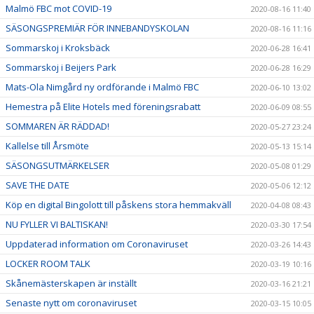
Malmö FBC mot COVID-19
2020-08-16 11:40
SÄSONGSPREMIÄR FÖR INNEBANDYSKOLAN
2020-08-16 11:16
Sommarskoj i Kroksbäck
2020-06-28 16:41
Sommarskoj i Beijers Park
2020-06-28 16:29
Mats-Ola Nimgård ny ordförande i Malmö FBC
2020-06-10 13:02
Hemestra på Elite Hotels med föreningsrabatt
2020-06-09 08:55
SOMMAREN ÄR RÄDDAD!
2020-05-27 23:24
Kallelse till Årsmöte
2020-05-13 15:14
SÄSONGSUTMÄRKELSER
2020-05-08 01:29
SAVE THE DATE
2020-05-06 12:12
Köp en digital Bingolott till påskens stora hemmakväll
2020-04-08 08:43
NU FYLLER VI BALTISKAN!
2020-03-30 17:54
Uppdaterad information om Coronaviruset
2020-03-26 14:43
LOCKER ROOM TALK
2020-03-19 10:16
Skånemästerskapen är inställt
2020-03-16 21:21
Senaste nytt om coronaviruset
2020-03-15 10:05