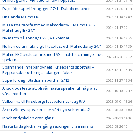
Unikt lag tävlar vid Veteran-SM i Uppsala
2024-01-31 09:16
Dags för superlördag igen 27/1 - Dubbla matcher
2024-01-26 11:14
Uttalande Malmö FBC
2024-01-19 18:02
Missa inte tacofest med Malmöderby | Malmö FBC -
2024-01-17 20:11
Malmhaug IBF 24/1
Ny match på söndag i SSL, välkomna!
2024-01-16 13:55
Nu kan du anmäla dig till tacofest och Malmöderby 24/1
2024-01-10 17:39
Malmö FBC avslutar året med SSL-match och mingel med
2023-12-26 09:52
spelarna
Spännande innebandyhelg i Kirsebergs sporthall –
2023-12-11 15:43
Pepparkakor och unga talanger i fokus!
Superlördag i Stadions sporthall 2/12
2023-11-27 13:34
Ansök och testa att bli vår nästa speaker till några av
2023-10-10 07:47
våra matcher
Välkomna till Kirsebergsfestivalen! Lördag 9/9
2023-09-01 13:26
Är du vår nya speaker eller vårt nya sekretariat?
2023-08-30 18:00
Innebandyskolan drar igång!
2023-08-29 14:36
Nästa lördag kickar vi igång säsongen tillsammans
2023-08-26 16:11