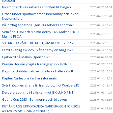
50 000 kr
Ny stormatch i Kirsebergs sporthall till helgen
2023-02-20 09:34
Gratis under sportlovet med innebandy och lekar i
2023-02-17 15:20
Neptuniskolan
På lördag är det SSL igen i Kirsebergs sporthall!
2023-02-14 10:46
Semifinal i DM och Malmö-derby 14/2 Malmö FBC B -
2023-02-13 15:35
Malmö FBC A
500 KR FÖR VÅRT FBC-KORT, ÅRSKORTET 2022-23
2023-02-12 18:35
Familjevänlig AW och Skånederby onsdag 15/2
2023-02-12 10:51
Hjälpa till på Malmö Open 11/2?
2023-02-04 09:08
Premiär för vår yngsta träningsgrupp! Bollkul!
2023-01-27 10:05
Dags för dubbla matcher i Baltiska hallen 28/1!
2023-01-23 16:31
Kapten Carlesons tankar inför match
2023-01-14 12:01
Svårt nöt, men chans till trendbrott mot Warberg IC
2023-01-12 16:47
Derby-drabbning i Baltiskan mot IBK LUND 11/1
2023-01-09 14:08
Gothia Cup 2023 - Summering och bildsvep
2023-01-09 08:39
DET ÄR DAGS UPPGRADERA GARDEROBEN FÖR 2023
2023-01-04 09:39
&#128085;&#129507;&#128090;