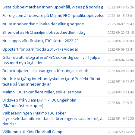
Sista dubbelmatchen innan uppehåll, vi ses på söndag
2022-10-19 12:26
För dig som är utövare på Malmö FBC - publikupplevelse
2022-10-18 13:01
Nu är innebandyn tillbaka där allting började
2022-10-07 09:43
Bli en del av FBCfamiljen, bli stödmedlem idag
2022-09-20 13:15
Nu släpps vårt årskort, FBC-Kortet 2022-23
2022-09-12 10:00
Uppstart för barn födda 2015-17 i Videdal
2022-09-09 13:41
Gillar du att fotografera? FBC söker dig som vill hjälpa
2022-09-06 14:06
oss med nya lagbilder
Du är inbjuden till säsongens förenings-kick off!
2022-08-24 14:44
Nu drar vi igång Innebandyskolan igen! Perfekt för att
2022-08-19 17:37
testa på vad innebandy är
Malmö FBC söker flera roller, sök eller tipsa!
2022-08-18 11:48
Bildsvep från Dam Div. 1 - FBC Engelholm
2022-08-17 09:51
(Skånemästerskapen)
Valberedningen i Malmö FBC söker
styrelseledamotkandidat till föreningens kassörsroll, är
2022-08-16 15:35
det du?
Välkomna till Kids Floorball Camp!
2022-07-20 14:22