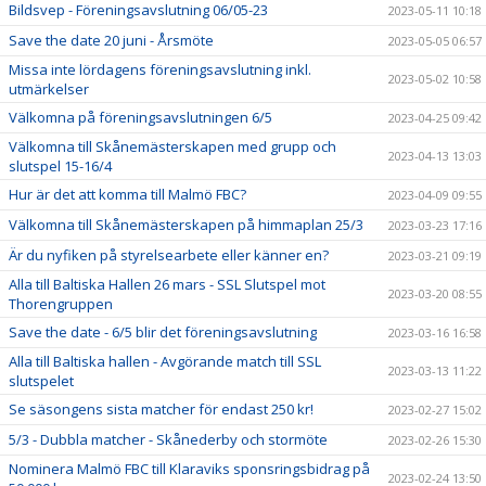
Bildsvep - Föreningsavslutning 06/05-23
2023-05-11 10:18
Save the date 20 juni - Årsmöte
2023-05-05 06:57
Missa inte lördagens föreningsavslutning inkl.
2023-05-02 10:58
utmärkelser
Välkomna på föreningsavslutningen 6/5
2023-04-25 09:42
Välkomna till Skånemästerskapen med grupp och
2023-04-13 13:03
slutspel 15-16/4
Hur är det att komma till Malmö FBC?
2023-04-09 09:55
Välkomna till Skånemästerskapen på himmaplan 25/3
2023-03-23 17:16
Är du nyfiken på styrelsearbete eller känner en?
2023-03-21 09:19
Alla till Baltiska Hallen 26 mars - SSL Slutspel mot
2023-03-20 08:55
Thorengruppen
Save the date - 6/5 blir det föreningsavslutning
2023-03-16 16:58
Alla till Baltiska hallen - Avgörande match till SSL
2023-03-13 11:22
slutspelet
Se säsongens sista matcher för endast 250 kr!
2023-02-27 15:02
5/3 - Dubbla matcher - Skånederby och stormöte
2023-02-26 15:30
Nominera Malmö FBC till Klaraviks sponsringsbidrag på
2023-02-24 13:50