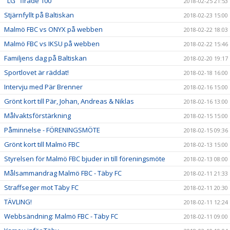
"LG" firade 100
2018-02-25 21:53
Stjärnfyllt på Baltiskan
2018-02-23 15:00
Malmö FBC vs ONYX på webben
2018-02-22 18:03
Malmö FBC vs IKSU på webben
2018-02-22 15:46
Familjens dag på Baltiskan
2018-02-20 19:17
Sportlovet är räddat!
2018-02-18 16:00
Intervju med Pär Brenner
2018-02-16 15:00
Grönt kort till Pär, Johan, Andreas & Niklas
2018-02-16 13:00
Målvaktsförstärkning
2018-02-15 15:00
Påminnelse - FÖRENINGSMÖTE
2018-02-15 09:36
Grönt kort till Malmö FBC
2018-02-13 15:00
Styrelsen för Malmö FBC bjuder in till föreningsmöte
2018-02-13 08:00
Målsammandrag Malmö FBC - Täby FC
2018-02-11 21:33
Straffseger mot Täby FC
2018-02-11 20:30
TÄVLING!
2018-02-11 12:24
Webbsändning: Malmö FBC - Täby FC
2018-02-11 09:00