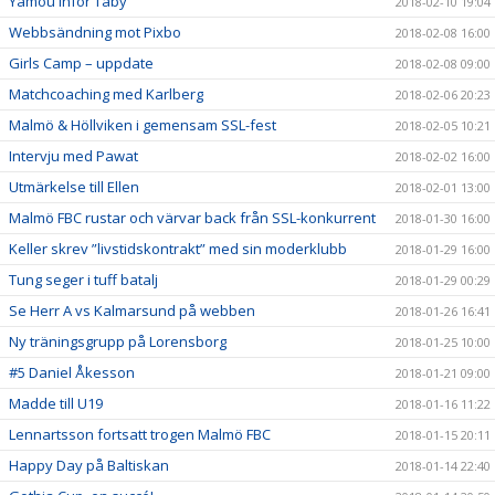
Yamou inför Täby
2018-02-10 19:04
Webbsändning mot Pixbo
2018-02-08 16:00
Girls Camp – uppdate
2018-02-08 09:00
Matchcoaching med Karlberg
2018-02-06 20:23
Malmö & Höllviken i gemensam SSL-fest
2018-02-05 10:21
Intervju med Pawat
2018-02-02 16:00
Utmärkelse till Ellen
2018-02-01 13:00
Malmö FBC rustar och värvar back från SSL-konkurrent
2018-01-30 16:00
Keller skrev ”livstidskontrakt” med sin moderklubb
2018-01-29 16:00
Tung seger i tuff batalj
2018-01-29 00:29
Se Herr A vs Kalmarsund på webben
2018-01-26 16:41
Ny träningsgrupp på Lorensborg
2018-01-25 10:00
#5 Daniel Åkesson
2018-01-21 09:00
Madde till U19
2018-01-16 11:22
Lennartsson fortsatt trogen Malmö FBC
2018-01-15 20:11
Happy Day på Baltiskan
2018-01-14 22:40