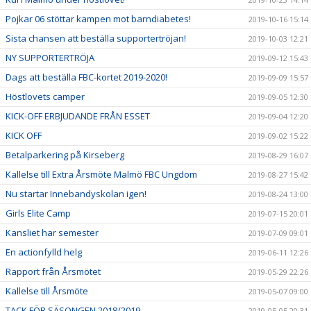
Pojkar 06 stöttar kampen mot barndiabetes!
2019-10-16 15:14
Sista chansen att beställa supportertröjan!
2019-10-03 12:21
NY SUPPORTERTRÖJA
2019-09-12 15:43
Dags att beställa FBC-kortet 2019-2020!
2019-09-09 15:57
Höstlovets camper
2019-09-05 12:30
KICK-OFF ERBJUDANDE FRÅN ESSET
2019-09-04 12:20
KICK OFF
2019-09-02 15:22
Betalparkering på Kirseberg
2019-08-29 16:07
Kallelse till Extra Årsmöte Malmö FBC Ungdom
2019-08-27 15:42
Nu startar Innebandyskolan igen!
2019-08-24 13:00
Girls Elite Camp
2019-07-15 20:01
Kansliet har semester
2019-07-09 09:01
En actionfylld helg
2019-06-11 12:26
Rapport från Årsmötet
2019-05-29 22:26
Kallelse till Årsmöte
2019-05-07 09:00
TACK FÖR SÄSONGEN 2018/2019
2019-05-05 20:31