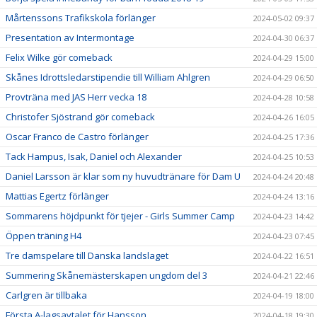
Mårtenssons Trafikskola förlänger
2024-05-02 09:37
Presentation av Intermontage
2024-04-30 06:37
Felix Wilke gör comeback
2024-04-29 15:00
Skånes Idrottsledarstipendie till William Ahlgren
2024-04-29 06:50
Provträna med JAS Herr vecka 18
2024-04-28 10:58
Christofer Sjöstrand gör comeback
2024-04-26 16:05
Oscar Franco de Castro förlänger
2024-04-25 17:36
Tack Hampus, Isak, Daniel och Alexander
2024-04-25 10:53
Daniel Larsson är klar som ny huvudtränare för Dam U
2024-04-24 20:48
Mattias Egertz förlänger
2024-04-24 13:16
Sommarens höjdpunkt för tjejer - Girls Summer Camp
2024-04-23 14:42
Öppen träning H4
2024-04-23 07:45
Tre damspelare till Danska landslaget
2024-04-22 16:51
Summering Skånemästerskapen ungdom del 3
2024-04-21 22:46
Carlgren är tillbaka
2024-04-19 18:00
Första A-lagsavtalet för Hansson
2024-04-18 19:30