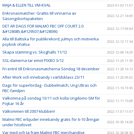
MAJA & ELLEN TILL VM-KVAL
2023-01-03 11:07
Enkronasmatcher: Grattis till vinnarna av
2022-12-21 14:09
Säsongskortspaketen
DET ÄR DAGS FÖR MALMÖ FBC OFF COURT 2.0
2022-12-17 09:04
&#128085;&#129507;&#128090;
Alla till Baltiska för publikrekord, julmys och motverka
2022-12-12 11:54
psykisk ohälsa
Skapa stämning vs. Skoghalls 11/12
2022-12-08 14:29
SSL-damerna tar emot PIXBO 3/12
2022-11-29 11:59
Fri entré till Enkronasmatcherna Söndag 18 december
2022-11-28 16:13
After Work och innebandy i världsklass 23/11
2022-11-20 09:02
Dags för superlördag - Dubbelmatch, Ung Ultras och
2022-11-16 13:45
FBC-familjen
Välkomna på söndag 13/11 och kolla Ungdoms-SM för
2022-11-11 15:08
Pojkar 16 år
Välkommen till 2007-klubben!
2022-11-07 11:07
Malmö FBC erbjuder innebandy gratis för 6-10 åringar
2022-10-30 14:28
under höstlovet
Var med och ta fram Malmö FBC merchandise
2022-10-28 08:50