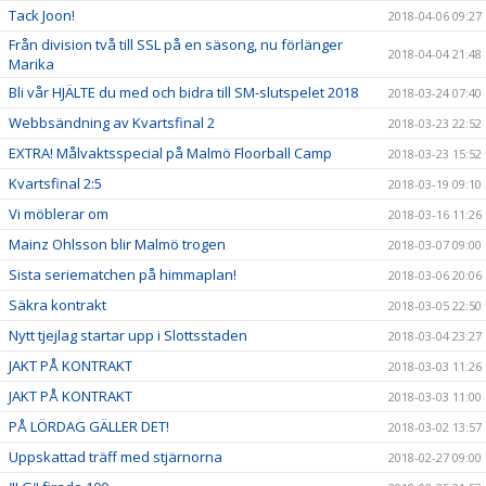
Tack Joon!
2018-04-06 09:27
Från division två till SSL på en säsong, nu förlänger
2018-04-04 21:48
Marika
Bli vår HJÄLTE du med och bidra till SM-slutspelet 2018
2018-03-24 07:40
Webbsändning av Kvartsfinal 2
2018-03-23 22:52
EXTRA! Målvaktsspecial på Malmö Floorball Camp
2018-03-23 15:52
Kvartsfinal 2:5
2018-03-19 09:10
Vi möblerar om
2018-03-16 11:26
Mainz Ohlsson blir Malmö trogen
2018-03-07 09:00
Sista seriematchen på himmaplan!
2018-03-06 20:06
Säkra kontrakt
2018-03-05 22:50
Nytt tjejlag startar upp i Slottsstaden
2018-03-04 23:27
JAKT PÅ KONTRAKT
2018-03-03 11:26
JAKT PÅ KONTRAKT
2018-03-03 11:00
PÅ LÖRDAG GÄLLER DET!
2018-03-02 13:57
Uppskattad träff med stjärnorna
2018-02-27 09:00