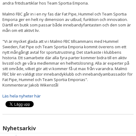
andra fritidsartiklar hos Team Sportia Emporia.
Malmö FBC går in i en ny fas där Fat Pipe, Hummel och Team Sportia
Emporia ger en helt ny dimension av utbud, funktion och innovation.
Därtill en butik som passar både innebandyfantasten och den som är
mån om ett aktivt liv.
"Vi är mycket glada att vi i Malmö FBC tillsammans med Hummel
Sweden, Fat Pipe och Team Sportia Emporia kommit överens om ett
nytt mångårigt avtal för sportutrustning. Det starkaste i klubbens
historia. Ett samarbete där alla fyra parter kommer bidra till en aktiv
livsstil och ge våra medlemmar en helhetslösning. Alla är experter på
sitt område, vilket gör att vi kommer få ut max från varandra. Malmö
FBC blir en väldigt stor innebandyklubb och innebandyambassadör för
Fat Pipe, Hummel och Team Sportia Emporias".
Kommenterar Jakob Wikenstål
Läs hela nyheter här
Nyhetsarkiv