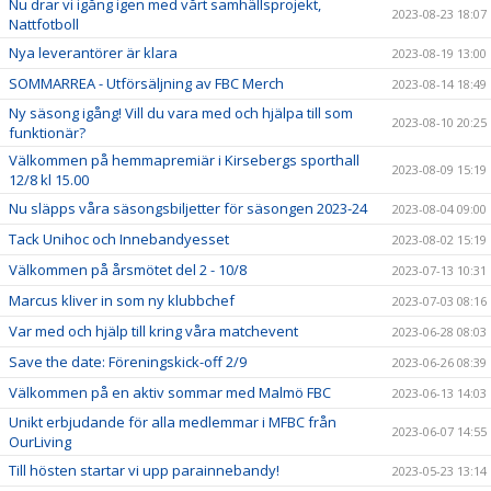
Nu drar vi igång igen med vårt samhällsprojekt,
2023-08-23 18:07
Nattfotboll
Nya leverantörer är klara
2023-08-19 13:00
SOMMARREA - Utförsäljning av FBC Merch
2023-08-14 18:49
Ny säsong igång! Vill du vara med och hjälpa till som
2023-08-10 20:25
funktionär?
Välkommen på hemmapremiär i Kirsebergs sporthall
2023-08-09 15:19
12/8 kl 15.00
Nu släpps våra säsongsbiljetter för säsongen 2023-24
2023-08-04 09:00
Tack Unihoc och Innebandyesset
2023-08-02 15:19
Välkommen på årsmötet del 2 - 10/8
2023-07-13 10:31
Marcus kliver in som ny klubbchef
2023-07-03 08:16
Var med och hjälp till kring våra matchevent
2023-06-28 08:03
Save the date: Föreningskick-off 2/9
2023-06-26 08:39
Välkommen på en aktiv sommar med Malmö FBC
2023-06-13 14:03
Unikt erbjudande för alla medlemmar i MFBC från
2023-06-07 14:55
OurLiving
Till hösten startar vi upp parainnebandy!
2023-05-23 13:14