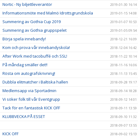
Nortic - Ny biljettleverantör
2019-01-30 16:14
Informationsmöte med Malmö Idrottsgrundskola
2019-01-15 14:08
Summering av Gothia Cup 2019
2019-01-07 10:53
Summering av Gothia gruppspelet
2019-01-05 09:54
Börja spela innebandy!
2018-12-21 16:09
Kom och prova vår innebandyskola!
2018-12-04 16:42
After Work med tacobuffé och SSL!
2018-11-22 10:14
På måndag smäller det!!
2018-11-16 16:06
Rösta om autografskrivning!
2018-11-13 15:45
Dubbla elitmatcher i Baltiska hallen
2018-09-28 19:17
Medlemsapp via Sportadmin
2018-09-14 18:28
Vi söker folk till vår Eventgrupp
2018-09-12 14:01
Tack för en fantastisk KICK OFF
2018-09-11 13:59
KLUBBVECKA PÅ ESSET
2018-09-10 11:32
2018-09-07 13:55
KICK OFF
2018-09-02 15:13