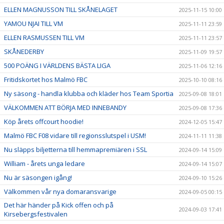
ELLEN MAGNUSSON TILL SKÅNELAGET
2025-11-15 10:00
YAMOU NJAI TILL VM
2025-11-11 23:59
ELLEN RASMUSSEN TILL VM
2025-11-11 23:57
SKÅNEDERBY
2025-11-09 19:57
500 POÄNG I VÄRLDENS BÄSTA LIGA
2025-11-06 12:16
Fritidskortet hos Malmö FBC
2025-10-10 08:16
Ny säsong - handla klubba och kläder hos Team Sportia
2025-09-08 18:01
VÄLKOMMEN ATT BÖRJA MED INNEBANDY
2025-09-08 17:36
Köp årets offcourt hoodie!
2024-12-05 15:47
Malmö FBC F08 vidare till regionsslutspel i USM!
2024-11-11 11:38
Nu släpps biljetterna till hemmapremiären i SSL
2024-09-14 15:09
William - årets unga ledare
2024-09-14 15:07
Nu är säsongen igång!
2024-09-10 15:26
Välkommen vår nya domaransvarige
2024-09-05 00:15
Det här händer på Kick offen och på
2024-09-03 17:41
Kirsebergsfestivalen