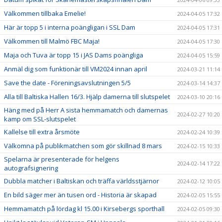
Välkommen tillbaka Emelie!
2024-04-05 17:32
Här är topp 5 i interna poängligan i SSL Dam
2024-04-05 17:31
Välkommen till Malmö FBC Maja!
2024-04-05 17:30
Maja och Tuva är topp 15 i JAS Dams poängliga
2024-04-05 15:59
Anmäl dig som funktionär till VM2024 innan april
2024-03-21 11:14
Save the date - Föreningsavslutningen 5/5
2024-03-14 14:37
Alla till Baltiska Hallen 16/3. Hjälp damerna till slutspelet
2024-03-10 20:16
Häng med på Herr A sista hemmamatch och damernas
2024-02-27 10:20
kamp om SSL-slutspelet
Kallelse till extra årsmöte
2024-02-24 10:39
Välkomna på publikmatchen som gör skillnad 8 mars
2024-02-15 10:33
Spelarna är presenterade för helgens
2024-02-14 17:22
autografsignering
Dubbla matcher i Baltiskan och träffa världsstjärnor
2024-02-12 10:05
En bild säger mer än tusen ord - Historia är skapad
2024-02-05 15:55
Hemmamatch på lördag kl 15.00 i Kirsebergs sporthall
2024-02-05 09:30