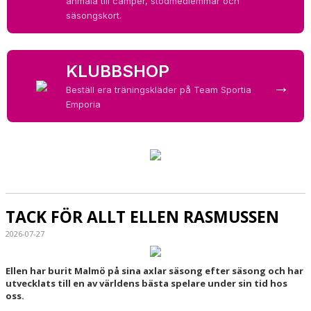
anmäla till camper, stödmedlemmar och
HALL OF FAME
säsongskort.
KLUBBSHOP
→
Beställ era träningskläder på Team Sportia
Emporia
TACK FÖR ALLT ELLEN RASMUSSEN
2026-07-27
Ellen har burit Malmö på sina axlar säsong efter säsong och har
utvecklats till en av världens bästa spelare under sin tid hos
oss.