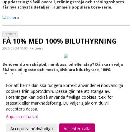
uppdatering! Såväl overall, träningströja och träningsshorts
får nya schysta detaljer i Hummels populära Core-serie.
Läs mer »
Partners
FÅ 10% MED 100% BILUTHYRNING
2026-06-24 10:00, Partners
Behöver du en skåpbil, minibuss, bil eller släp? Då ska ni välja
Skånes billigaste och mest självklara biluthyrare, 100%
Biluthyrning!
Läs mer »
För att hemsidan ska fungera korrekt använder vi nödvändiga
cookies från SportAdmin. Dessa går inte att stänga av.
Föreningen kan också använda frivilliga cookies, t.ex. för
Fler nyheter >>
statistik eller marknadsföring. Du väljer själv om du vill
acceptera dessa.
Anpassa dina val
Cookie-
Gå till
inställningar
Webbversion
Acceptera nödvändiga
Acceptera alla