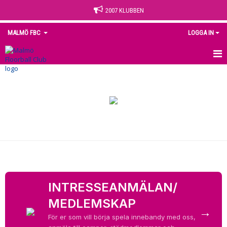
2007 KLUBBEN
MALMÖ FBC
LOGGA IN
HEM
NYHETER
OM KLUBBEN
KONTAKT
KALENDER
INTRESSEANMÄLAN/
MEDLEM
MEDLEMSKAP
→
MATCHER
För er som vill börja spela innebandy med oss,