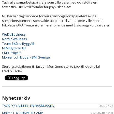
Tack alla samarbetspartners som ville vara med och stötta en
fantastisk 18/12 till förmån för psykisk hälsa!
Nu har vi dragit vinnare för våra säsongskortspaketen! Av de
samarbetspartners som valde att bidra till vårt arbete ville Sankte
Nikolaus (AKA Tomten) premiera följande med 2 säsongskort vardera:
WeDoBusiness
Nordic Wellness
Team Skåne Bygg AB
NFM Flytgolv AB
CMB Projekt
Monier och Icopal - BMI Sverige
Stora gratulationer till just er. Men ännu större tack till eder alla!
Fred & Kärlek
Nyhetsarkiv
TACK FÖR ALLT ELLEN RASMUSSEN
2026-07-27
Malmö FBC SUMMER CAMP
2026-07-04 14:00