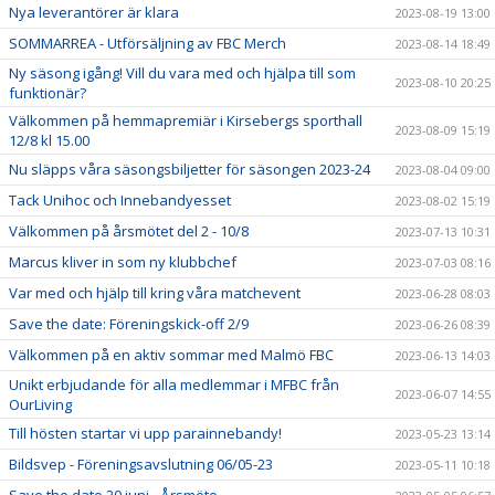
Nya leverantörer är klara
2023-08-19 13:00
SOMMARREA - Utförsäljning av FBC Merch
2023-08-14 18:49
Ny säsong igång! Vill du vara med och hjälpa till som
2023-08-10 20:25
funktionär?
Välkommen på hemmapremiär i Kirsebergs sporthall
2023-08-09 15:19
12/8 kl 15.00
Nu släpps våra säsongsbiljetter för säsongen 2023-24
2023-08-04 09:00
Tack Unihoc och Innebandyesset
2023-08-02 15:19
Välkommen på årsmötet del 2 - 10/8
2023-07-13 10:31
Marcus kliver in som ny klubbchef
2023-07-03 08:16
Var med och hjälp till kring våra matchevent
2023-06-28 08:03
Save the date: Föreningskick-off 2/9
2023-06-26 08:39
Välkommen på en aktiv sommar med Malmö FBC
2023-06-13 14:03
Unikt erbjudande för alla medlemmar i MFBC från
2023-06-07 14:55
OurLiving
Till hösten startar vi upp parainnebandy!
2023-05-23 13:14
Bildsvep - Föreningsavslutning 06/05-23
2023-05-11 10:18