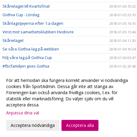
Skånelaget till Kvartsfinal
2018-01-06 10:32
Gothia Cup - Lördag
2018-01-05 23:10
Skånlagstjejerna efter 1:a dagen
2018-01-05 16:10
Vinst mot samarbetsklubben Hvidovre
2018-01-05 15:46
Skånelaget
2018-01-04 11:20
Se våra Gothia-lag på webben
2018-01-04 10:24
Följ våra lag på Gothia Cup
2018-01-04 05:47
#fbcfamiljen goes Gothia
2018-01-02 20:58
God Jul & Gott Nytt År
2017-12-23 20:13
För att hemsidan ska fungera korrekt använder vi nödvändiga
Kansliet håller stängd
2017-12-22 20:28
cookies från SportAdmin. Dessa går inte att stänga av.
Hyllade VM-hjältar
Föreningen kan också använda frivilliga cookies, t.ex. för
2017-12-22 00:15
statistik eller marknadsföring. Du väljer själv om du vill
Julklappstips 2 - Hushållsnära tjänster till medlemspriser
2017-12-21 12:31
acceptera dessa.
Damerna vidare i SkM
2017-12-21 10:10
Anpassa dina val
Målvaktsträning
2017-12-21 09:52
Acceptera nödvändiga
Acceptera alla
Julklappstips 1 – Teamson Webbutik
2017-12-20 17:23
0 poäng...
2017-12-17 01:35