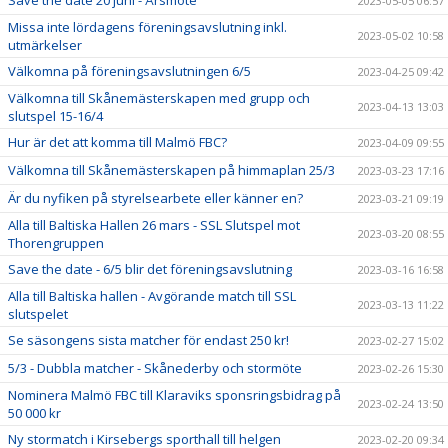
Save the date 20 juni - Årsmöte
2023-05-05 06:57
Missa inte lördagens föreningsavslutning inkl.
2023-05-02 10:58
utmärkelser
Välkomna på föreningsavslutningen 6/5
2023-04-25 09:42
Välkomna till Skånemästerskapen med grupp och
2023-04-13 13:03
slutspel 15-16/4
Hur är det att komma till Malmö FBC?
2023-04-09 09:55
Välkomna till Skånemästerskapen på himmaplan 25/3
2023-03-23 17:16
Är du nyfiken på styrelsearbete eller känner en?
2023-03-21 09:19
Alla till Baltiska Hallen 26 mars - SSL Slutspel mot
2023-03-20 08:55
Thorengruppen
Save the date - 6/5 blir det föreningsavslutning
2023-03-16 16:58
Alla till Baltiska hallen - Avgörande match till SSL
2023-03-13 11:22
slutspelet
Se säsongens sista matcher för endast 250 kr!
2023-02-27 15:02
5/3 - Dubbla matcher - Skånederby och stormöte
2023-02-26 15:30
Nominera Malmö FBC till Klaraviks sponsringsbidrag på
2023-02-24 13:50
50 000 kr
Ny stormatch i Kirsebergs sporthall till helgen
2023-02-20 09:34