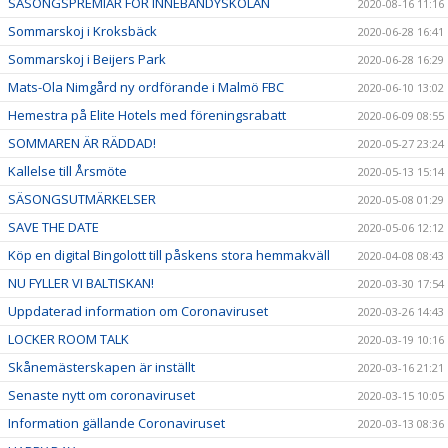
SÄSONGSPREMIÄR FÖR INNEBANDYSKOLAN
2020-08-16 11:16
Sommarskoj i Kroksbäck
2020-06-28 16:41
Sommarskoj i Beijers Park
2020-06-28 16:29
Mats-Ola Nimgård ny ordförande i Malmö FBC
2020-06-10 13:02
Hemestra på Elite Hotels med föreningsrabatt
2020-06-09 08:55
SOMMAREN ÄR RÄDDAD!
2020-05-27 23:24
Kallelse till Årsmöte
2020-05-13 15:14
SÄSONGSUTMÄRKELSER
2020-05-08 01:29
SAVE THE DATE
2020-05-06 12:12
Köp en digital Bingolott till påskens stora hemmakväll
2020-04-08 08:43
NU FYLLER VI BALTISKAN!
2020-03-30 17:54
Uppdaterad information om Coronaviruset
2020-03-26 14:43
LOCKER ROOM TALK
2020-03-19 10:16
Skånemästerskapen är inställt
2020-03-16 21:21
Senaste nytt om coronaviruset
2020-03-15 10:05
Information gällande Coronaviruset
2020-03-13 08:36