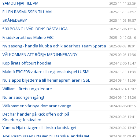
YAMOU NJAI TILL VM
2025-11-11 23:59
ELLEN RASMUSSEN TILL VM
2025-11-11 23:57
SKÅNEDERBY
2025-11-09 19:57
500 POÄNG I VÄRLDENS BÄSTA LIGA
2025-11-06 12:16
Fritidskortet hos Malmö FBC
2025-10-10 08:16
Ny säsong - handla klubba och kläder hos Team Sportia
2025-09-08 18:01
VÄLKOMMEN ATT BÖRJA MED INNEBANDY
2025-09-08 17:36
Köp årets offcourt hoodie!
2024-12-05 15:47
Malmö FBC F08 vidare till regionsslutspel i USM!
2024-11-11 11:38
Nu släpps biljetterna till hemmapremiären i SSL
2024-09-14 15:09
William - årets unga ledare
2024-09-14 15:07
Nu är säsongen igång!
2024-09-10 15:26
Välkommen vår nya domaransvarige
2024-09-05 00:15
Det här händer på Kick offen och på
2024-09-03 17:41
Kirsebergsfestivalen
Yamou Njai uttagen till finska landslaget
2024-09-02 13:47
Axel Rasmussen uttagen till Danska landslaget
2024-08-31 09:40