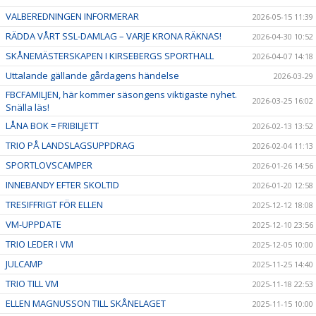
VALBEREDNINGEN INFORMERAR
2026-05-15 11:39
RÄDDA VÅRT SSL-DAMLAG – VARJE KRONA RÄKNAS!
2026-04-30 10:52
SKÅNEMÄSTERSKAPEN I KIRSEBERGS SPORTHALL
2026-04-07 14:18
Uttalande gällande gårdagens händelse
2026-03-29
FBCFAMILJEN, här kommer säsongens viktigaste nyhet.
2026-03-25 16:02
Snälla läs!
LÅNA BOK = FRIBILJETT
2026-02-13 13:52
TRIO PÅ LANDSLAGSUPPDRAG
2026-02-04 11:13
SPORTLOVSCAMPER
2026-01-26 14:56
INNEBANDY EFTER SKOLTID
2026-01-20 12:58
TRESIFFRIGT FÖR ELLEN
2025-12-12 18:08
VM-UPPDATE
2025-12-10 23:56
TRIO LEDER I VM
2025-12-05 10:00
JULCAMP
2025-11-25 14:40
TRIO TILL VM
2025-11-18 22:53
ELLEN MAGNUSSON TILL SKÅNELAGET
2025-11-15 10:00