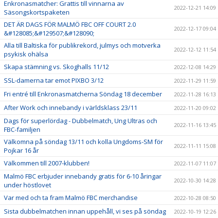
Enkronasmatcher: Grattis till vinnarna av
2022-12-21 14:09
Säsongskortspaketen
DET ÄR DAGS FÖR MALMÖ FBC OFF COURT 2.0
2022-12-17 09:04
&#128085;&#129507;&#128090;
Alla till Baltiska för publikrekord, julmys och motverka
2022-12-12 11:54
psykisk ohälsa
Skapa stämning vs. Skoghalls 11/12
2022-12-08 14:29
SSL-damerna tar emot PIXBO 3/12
2022-11-29 11:59
Fri entré till Enkronasmatcherna Söndag 18 december
2022-11-28 16:13
After Work och innebandy i världsklass 23/11
2022-11-20 09:02
Dags för superlördag - Dubbelmatch, Ung Ultras och
2022-11-16 13:45
FBC-familjen
Välkomna på söndag 13/11 och kolla Ungdoms-SM för
2022-11-11 15:08
Pojkar 16 år
Välkommen till 2007-klubben!
2022-11-07 11:07
Malmö FBC erbjuder innebandy gratis för 6-10 åringar
2022-10-30 14:28
under höstlovet
Var med och ta fram Malmö FBC merchandise
2022-10-28 08:50
Sista dubbelmatchen innan uppehåll, vi ses på söndag
2022-10-19 12:26