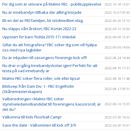
För dig som är utövare på Malmö FBC - publikupplevelse
2022-10-18 13:01
Nu är innebandyn tillbaka där allting började
2022-10-07 09:43
Bli en del av FBCfamiljen, bli stödmedlem idag
2022-09-20 13:15
Nu släpps vårt årskort, FBC-Kortet 2022-23
2022-09-12 10:00
Uppstart för barn födda 2015-17 i Videdal
2022-09-09 13:41
Gillar du att fotografera? FBC söker dig som vill hjälpa
2022-09-06 14:06
oss med nya lagbilder
Du är inbjuden till säsongens förenings-kick off!
2022-08-24 14:44
Nu drar vi igång Innebandyskolan igen! Perfekt för att
2022-08-19 17:37
testa på vad innebandy är
Malmö FBC söker flera roller, sök eller tipsa!
2022-08-18 11:48
Bildsvep från Dam Div. 1 - FBC Engelholm
2022-08-17 09:51
(Skånemästerskapen)
Valberedningen i Malmö FBC söker
styrelseledamotkandidat till föreningens kassörsroll, är
2022-08-16 15:35
det du?
Välkomna till Kids Floorball Camp!
2022-07-20 14:22
Save the date - Välkommen till kick off 3/9
2022-06-30 10:07