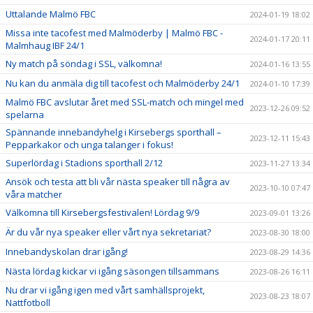
Uttalande Malmö FBC
2024-01-19 18:02
Missa inte tacofest med Malmöderby | Malmö FBC -
2024-01-17 20:11
Malmhaug IBF 24/1
Ny match på söndag i SSL, välkomna!
2024-01-16 13:55
Nu kan du anmäla dig till tacofest och Malmöderby 24/1
2024-01-10 17:39
Malmö FBC avslutar året med SSL-match och mingel med
2023-12-26 09:52
spelarna
Spännande innebandyhelg i Kirsebergs sporthall –
2023-12-11 15:43
Pepparkakor och unga talanger i fokus!
Superlördag i Stadions sporthall 2/12
2023-11-27 13:34
Ansök och testa att bli vår nästa speaker till några av
2023-10-10 07:47
våra matcher
Välkomna till Kirsebergsfestivalen! Lördag 9/9
2023-09-01 13:26
Är du vår nya speaker eller vårt nya sekretariat?
2023-08-30 18:00
Innebandyskolan drar igång!
2023-08-29 14:36
Nästa lördag kickar vi igång säsongen tillsammans
2023-08-26 16:11
Nu drar vi igång igen med vårt samhällsprojekt,
2023-08-23 18:07
Nattfotboll