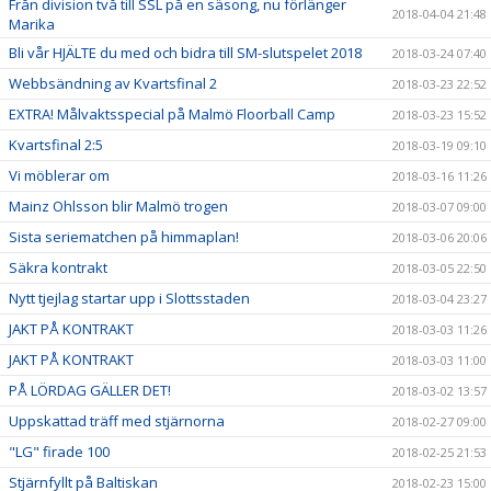
Från division två till SSL på en säsong, nu förlänger
2018-04-04 21:48
Marika
Bli vår HJÄLTE du med och bidra till SM-slutspelet 2018
2018-03-24 07:40
Webbsändning av Kvartsfinal 2
2018-03-23 22:52
EXTRA! Målvaktsspecial på Malmö Floorball Camp
2018-03-23 15:52
Kvartsfinal 2:5
2018-03-19 09:10
Vi möblerar om
2018-03-16 11:26
Mainz Ohlsson blir Malmö trogen
2018-03-07 09:00
Sista seriematchen på himmaplan!
2018-03-06 20:06
Säkra kontrakt
2018-03-05 22:50
Nytt tjejlag startar upp i Slottsstaden
2018-03-04 23:27
JAKT PÅ KONTRAKT
2018-03-03 11:26
JAKT PÅ KONTRAKT
2018-03-03 11:00
PÅ LÖRDAG GÄLLER DET!
2018-03-02 13:57
Uppskattad träff med stjärnorna
2018-02-27 09:00
"LG" firade 100
2018-02-25 21:53
Stjärnfyllt på Baltiskan
2018-02-23 15:00