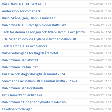
VÄLKOMMEN HEM IGEN AXEL!
2024-07-09 17:02
Andersson gör comeback
2024-06-19 16:00
Bäst i Skåne igen, Ellen Rasmussen!
2024-06-19 07:43
Välkomna till FBC-familjen, Söderslätts GK!
2024-06-17 14:47
Tack för denna säsongen och tiden Hampus och Jimmy
2024-06-14 11:50
Tiltu Siltanen och Ida Gyllensjö lämnar Malmö FBC
2024-06-13 17:52
Tack Martina, Elsa och Sandra
2024-06-11 07:00
Valberedningens förslag till årsmötet
2024-06-09 18:19
Välkommen Filip Ahnfelt
2024-06-07 16:00
Välkommen Stefan Prim
2024-06-04 15:59
Kallelse och dagordning till årsmötet 2024
2024-06-03 19:51
Summering av Malmö FBCs samhällsnytta 2023-24
2024-06-03 11:36
Välkommen Filip Borglundh
2024-05-28 17:00
Kim Clemedtson är tillbaka
2024-05-27 17:00
Välkommen till Innebandykonfa 2024-2025
2024-05-26 17:09
Eskelinen förlänger
2024-05-24 16:00