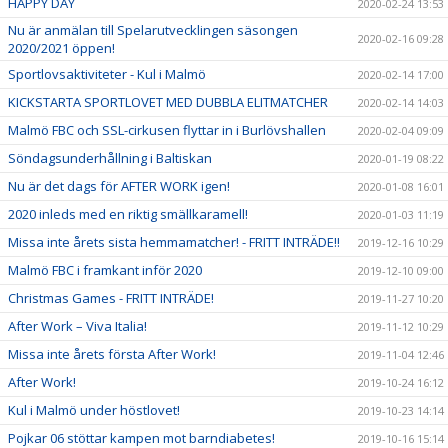
HAPPY DAY
2020-02-24 13:53
Nu är anmälan till Spelarutvecklingen säsongen
2020-02-16 09:28
2020/2021 öppen!
Sportlovsaktiviteter - Kul i Malmö
2020-02-14 17:00
KICKSTARTA SPORTLOVET MED DUBBLA ELITMATCHER
2020-02-14 14:03
Malmö FBC och SSL-cirkusen flyttar in i Burlövshallen
2020-02-04 09:09
Söndagsunderhållning i Baltiskan
2020-01-19 08:22
Nu är det dags för AFTER WORK igen!
2020-01-08 16:01
2020 inleds med en riktig smällkaramell!
2020-01-03 11:19
Missa inte årets sista hemmamatcher! - FRITT INTRÄDE!!
2019-12-16 10:29
Malmö FBC i framkant inför 2020
2019-12-10 09:00
Christmas Games - FRITT INTRÄDE!
2019-11-27 10:20
After Work – Viva Italia!
2019-11-12 10:29
Missa inte årets första After Work!
2019-11-04 12:46
After Work!
2019-10-24 16:12
Kul i Malmö under höstlovet!
2019-10-23 14:14
Pojkar 06 stöttar kampen mot barndiabetes!
2019-10-16 15:14