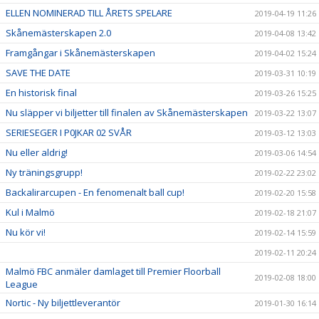
ELLEN NOMINERAD TILL ÅRETS SPELARE
2019-04-19 11:26
Skånemästerskapen 2.0
2019-04-08 13:42
Framgångar i Skånemästerskapen
2019-04-02 15:24
SAVE THE DATE
2019-03-31 10:19
En historisk final
2019-03-26 15:25
Nu släpper vi biljetter till finalen av Skånemästerskapen
2019-03-22 13:07
SERIESEGER I P0JKAR 02 SVÅR
2019-03-12 13:03
Nu eller aldrig!
2019-03-06 14:54
Ny träningsgrupp!
2019-02-22 23:02
Backalirarcupen - En fenomenalt ball cup!
2019-02-20 15:58
Kul i Malmö
2019-02-18 21:07
Nu kör vi!
2019-02-14 15:59
2019-02-11 20:24
Malmö FBC anmäler damlaget till Premier Floorball
2019-02-08 18:00
League
Nortic - Ny biljettleverantör
2019-01-30 16:14