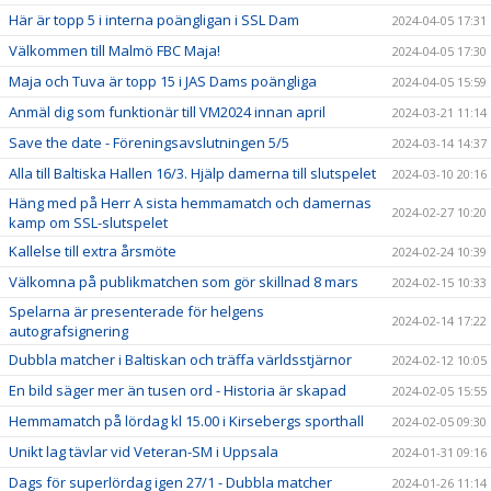
Här är topp 5 i interna poängligan i SSL Dam
2024-04-05 17:31
Välkommen till Malmö FBC Maja!
2024-04-05 17:30
Maja och Tuva är topp 15 i JAS Dams poängliga
2024-04-05 15:59
Anmäl dig som funktionär till VM2024 innan april
2024-03-21 11:14
Save the date - Föreningsavslutningen 5/5
2024-03-14 14:37
Alla till Baltiska Hallen 16/3. Hjälp damerna till slutspelet
2024-03-10 20:16
Häng med på Herr A sista hemmamatch och damernas
2024-02-27 10:20
kamp om SSL-slutspelet
Kallelse till extra årsmöte
2024-02-24 10:39
Välkomna på publikmatchen som gör skillnad 8 mars
2024-02-15 10:33
Spelarna är presenterade för helgens
2024-02-14 17:22
autografsignering
Dubbla matcher i Baltiskan och träffa världsstjärnor
2024-02-12 10:05
En bild säger mer än tusen ord - Historia är skapad
2024-02-05 15:55
Hemmamatch på lördag kl 15.00 i Kirsebergs sporthall
2024-02-05 09:30
Unikt lag tävlar vid Veteran-SM i Uppsala
2024-01-31 09:16
Dags för superlördag igen 27/1 - Dubbla matcher
2024-01-26 11:14