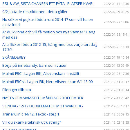
SSL & AW, SISTA CHANSEN ETT FÅTAL PLATSER KVAR!
2022-02-17 12:36
9/2, lättade restriktioner - detta gäller
2022-02-09 09:25
Nu söker vi pojkar födda runt 2014-17 som vill ha en
2022-01-27 13:06
aktiv fritid!
Är du kvinna och vill få motion och nya vänner? Häng
2022-01-26 15:41
med oss
Alla flickor födda 2012-15, häng med oss varje torsdag
2022-01-25 11:30
17.30!
SKÅNEDERBY
2022-01-19 10:54
Börja på innebandy, barn som vuxen
2022-01-13 09:49
Malmö FBC - Lagan IBK, Allsvenskan - Inställt
2022-01-05 17:36
Malmö FBC vs Lagan IBK, Herr Allsvenskan 6/1 13:00
2021-12-31 00:17
Ellen ger tillbaka
2021-12-31 00:14
NÄSTA HEMMAMATCH, MÅNDAG 20 DECEMBER
2021-12-13 20:42
SÖNDAG 12/12 DUBBELMATCH MOT WARBERG
2021-12-06 17:17
TränarClinic 14/12, Taktik - steg 1
2021-12-05 09:15
Vill du skänka teknisk utrustning?
2021-12-02 19:55