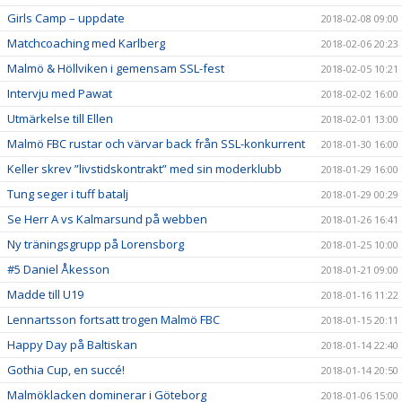
Girls Camp – uppdate
2018-02-08 09:00
Matchcoaching med Karlberg
2018-02-06 20:23
Malmö & Höllviken i gemensam SSL-fest
2018-02-05 10:21
Intervju med Pawat
2018-02-02 16:00
Utmärkelse till Ellen
2018-02-01 13:00
Malmö FBC rustar och värvar back från SSL-konkurrent
2018-01-30 16:00
Keller skrev ”livstidskontrakt” med sin moderklubb
2018-01-29 16:00
Tung seger i tuff batalj
2018-01-29 00:29
Se Herr A vs Kalmarsund på webben
2018-01-26 16:41
Ny träningsgrupp på Lorensborg
2018-01-25 10:00
#5 Daniel Åkesson
2018-01-21 09:00
Madde till U19
2018-01-16 11:22
Lennartsson fortsatt trogen Malmö FBC
2018-01-15 20:11
Happy Day på Baltiskan
2018-01-14 22:40
Gothia Cup, en succé!
2018-01-14 20:50
Malmöklacken dominerar i Göteborg
2018-01-06 15:00