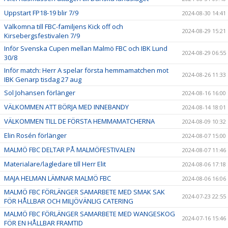
Uppstart FP18-19 blir 7/9
2024-08-30 14:41
Välkomna till FBC-familjens Kick off och
2024-08-29 15:21
Kirsebergsfestivalen 7/9
Inför Svenska Cupen mellan Malmö FBC och IBK Lund
2024-08-29 06:55
30/8
Inför match: Herr A spelar första hemmamatchen mot
2024-08-26 11:33
IBK Genarp tisdag 27 aug
Sol Johansen förlänger
2024-08-16 16:00
VÄLKOMMEN ATT BÖRJA MED INNEBANDY
2024-08-14 18:01
VÄLKOMMEN TILL DE FÖRSTA HEMMAMATCHERNA
2024-08-09 10:32
Elin Rosén förlänger
2024-08-07 15:00
MALMÖ FBC DELTAR PÅ MALMÖFESTIVALEN
2024-08-07 11:46
Materialare/lagledare till Herr Elit
2024-08-06 17:18
MAJA HELMAN LÄMNAR MALMÖ FBC
2024-08-06 16:06
MALMÖ FBC FÖRLÄNGER SAMARBETE MED SMAK SAK
2024-07-23 22:55
FÖR HÅLLBAR OCH MILJÖVÄNLIG CATERING
MALMÖ FBC FÖRLÄNGER SAMARBETE MED WANGESKOG
2024-07-16 15:46
FÖR EN HÅLLBAR FRAMTID