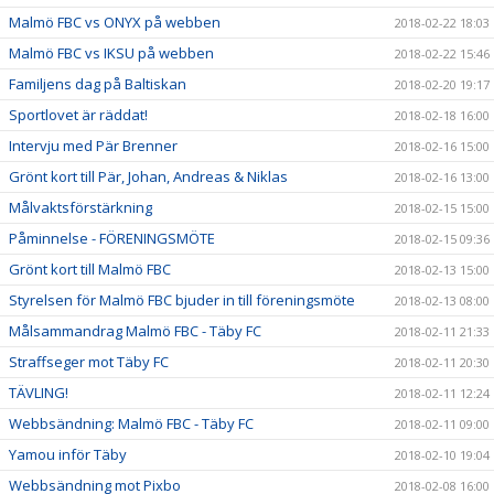
Malmö FBC vs ONYX på webben
2018-02-22 18:03
Malmö FBC vs IKSU på webben
2018-02-22 15:46
Familjens dag på Baltiskan
2018-02-20 19:17
Sportlovet är räddat!
2018-02-18 16:00
Intervju med Pär Brenner
2018-02-16 15:00
Grönt kort till Pär, Johan, Andreas & Niklas
2018-02-16 13:00
Målvaktsförstärkning
2018-02-15 15:00
Påminnelse - FÖRENINGSMÖTE
2018-02-15 09:36
Grönt kort till Malmö FBC
2018-02-13 15:00
Styrelsen för Malmö FBC bjuder in till föreningsmöte
2018-02-13 08:00
Målsammandrag Malmö FBC - Täby FC
2018-02-11 21:33
Straffseger mot Täby FC
2018-02-11 20:30
TÄVLING!
2018-02-11 12:24
Webbsändning: Malmö FBC - Täby FC
2018-02-11 09:00
Yamou inför Täby
2018-02-10 19:04
Webbsändning mot Pixbo
2018-02-08 16:00