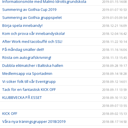
Informationsmöte med Malmö Idrottsgrundskola
2019-01-15 14:08
Summering av Gothia Cup 2019
2019-01-07 10:53
Summering av Gothia gruppspelet
2019-01-05 09:54
Börja spela innebandy!
2018-12-21 16:09
Kom och prova vår innebandyskola!
2018-12-04 16:42
After Work med tacobuffé och SSL!
2018-11-22 10:14
På måndag smäller det!!
2018-11-16 16:06
Rösta om autografskrivning!
2018-11-13 15:45
Dubbla elitmatcher i Baltiska hallen
2018-09-28 19:17
Medlemsapp via Sportadmin
2018-09-14 18:28
Vi söker folk till vår Eventgrupp
2018-09-12 14:01
Tack för en fantastisk KICK OFF
2018-09-11 13:59
KLUBBVECKA PÅ ESSET
2018-09-10 11:32
2018-09-07 13:55
KICK OFF
2018-09-02 15:13
Våra nya träningsgrupper 2018/2019
2018-08-17 14:50