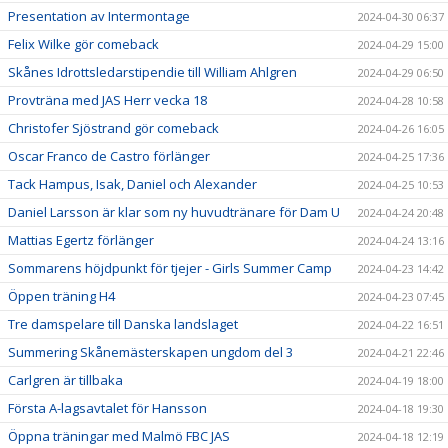
Presentation av Intermontage
2024-04-30 06:37
Felix Wilke gör comeback
2024-04-29 15:00
Skånes Idrottsledarstipendie till William Ahlgren
2024-04-29 06:50
Provträna med JAS Herr vecka 18
2024-04-28 10:58
Christofer Sjöstrand gör comeback
2024-04-26 16:05
Oscar Franco de Castro förlänger
2024-04-25 17:36
Tack Hampus, Isak, Daniel och Alexander
2024-04-25 10:53
Daniel Larsson är klar som ny huvudtränare för Dam U
2024-04-24 20:48
Mattias Egertz förlänger
2024-04-24 13:16
Sommarens höjdpunkt för tjejer - Girls Summer Camp
2024-04-23 14:42
Öppen träning H4
2024-04-23 07:45
Tre damspelare till Danska landslaget
2024-04-22 16:51
Summering Skånemästerskapen ungdom del 3
2024-04-21 22:46
Carlgren är tillbaka
2024-04-19 18:00
Första A-lagsavtalet för Hansson
2024-04-18 19:30
Öppna träningar med Malmö FBC JAS
2024-04-18 12:19