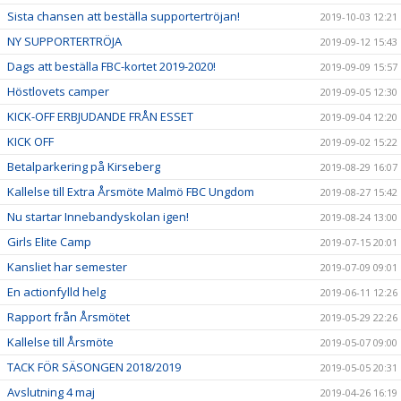
Sista chansen att beställa supportertröjan!
2019-10-03 12:21
NY SUPPORTERTRÖJA
2019-09-12 15:43
Dags att beställa FBC-kortet 2019-2020!
2019-09-09 15:57
Höstlovets camper
2019-09-05 12:30
KICK-OFF ERBJUDANDE FRÅN ESSET
2019-09-04 12:20
KICK OFF
2019-09-02 15:22
Betalparkering på Kirseberg
2019-08-29 16:07
Kallelse till Extra Årsmöte Malmö FBC Ungdom
2019-08-27 15:42
Nu startar Innebandyskolan igen!
2019-08-24 13:00
Girls Elite Camp
2019-07-15 20:01
Kansliet har semester
2019-07-09 09:01
En actionfylld helg
2019-06-11 12:26
Rapport från Årsmötet
2019-05-29 22:26
Kallelse till Årsmöte
2019-05-07 09:00
TACK FÖR SÄSONGEN 2018/2019
2019-05-05 20:31
Avslutning 4 maj
2019-04-26 16:19