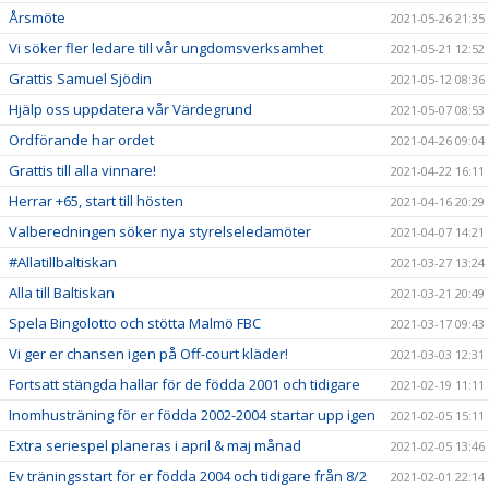
Årsmöte
2021-05-26 21:35
Vi söker fler ledare till vår ungdomsverksamhet
2021-05-21 12:52
Grattis Samuel Sjödin
2021-05-12 08:36
Hjälp oss uppdatera vår Värdegrund
2021-05-07 08:53
Ordförande har ordet
2021-04-26 09:04
Grattis till alla vinnare!
2021-04-22 16:11
Herrar +65, start till hösten
2021-04-16 20:29
Valberedningen söker nya styrelseledamöter
2021-04-07 14:21
#Allatillbaltiskan
2021-03-27 13:24
Alla till Baltiskan
2021-03-21 20:49
Spela Bingolotto och stötta Malmö FBC
2021-03-17 09:43
Vi ger er chansen igen på Off-court kläder!
2021-03-03 12:31
Fortsatt stängda hallar för de födda 2001 och tidigare
2021-02-19 11:11
Inomhusträning för er födda 2002-2004 startar upp igen
2021-02-05 15:11
Extra seriespel planeras i april & maj månad
2021-02-05 13:46
Ev träningsstart för er födda 2004 och tidigare från 8/2
2021-02-01 22:14