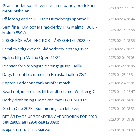
Gratis under sportlovet med innebandy och lekar i
2023-02-17 15:20
Neptuniskolan
På lördag är det SSL igen i Kirsebergs sporthall!
2023-02-14 10:46
Semifinal i DM och Malmö-derby 14/2 Malmö FBC B -
2023-02-13 15:35
Malmö FBC A
500 KR FÖR VÅRT FBC-KORT, ÅRSKORTET 2022-23
2023-02-12 18:35
Familjevänlig AW och Skånederby onsdag 15/2
2023-02-12 10:51
Hjälpa till på Malmö Open 11/2?
2023-02-04 09:08
Premiär för vår yngsta träningsgrupp! Bollkul!
2023-01-27 10:05
Dags för dubbla matcher i Baltiska hallen 28/1!
2023-01-23 16:31
Kapten Carlesons tankar inför match
2023-01-14 12:01
Svårt nöt, men chans till trendbrott mot Warberg IC
2023-01-12 16:47
Derby-drabbning i Baltiskan mot IBK LUND 11/1
2023-01-09 14:08
Gothia Cup 2023 - Summering och bildsvep
2023-01-09 08:39
DET ÄR DAGS UPPGRADERA GARDEROBEN FÖR 2023
2023-01-04 09:39
&#128085;&#129507;&#128090;
MAJA & ELLEN TILL VM-KVAL
2023-01-03 11:07