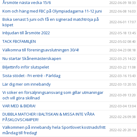
Årsmöte nästa vecka 15/6
2022-06-09 18:33
Kom och häng med FBC på Olympiadagarna 11-12 juni
2022-06-08 16:03
Boka senast 5 juni och få en signerad matchtröja på
2022-06-01 17:07
köpet
Inbjudan till årsmöte 2022
2022-05-18 13:45
TACK FBCFAMILJEN
2022-05-02 08:40
Välkomna till föreningsavslutningen 30/4!
2022-04-23 08:18
Nu startar Skånemästerskapen
2022-03-25 14:22
Biljettinfo inför slutspelet
2022-03-22 11:08
Sista stödet - Fri entré - Pärldag
2022-03-16 15:43
Lär dig mer om innebandy
2022-03-13 20:55
Vi söker en försäljningsansvarig som gillar utmaningar
2022-03-09 13:20
och vill göra skillnad
VAR MED & BIDRA!
2022-03-04 13:04
DUBBLA MATCHER I BALTISKAN & MISSA INTE VÅRA
2022-02-26 09:38
PÅSKLOVSCAMPER!
Välkommen på innebandy hela Sportlovet kostnadsfritt
2022-02-20 20:14
måndag till fredag!