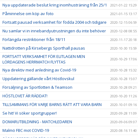
Nya uppdaterade beslut kring inomhusträning från 25/1
2021-01-22 15:29
Påminnelse om köp av foto
2021-01-15 13:17
Fortsatt pausad verksamhet för födda 2004 och tidigare
2020-12-15 06:59
Nu samlar vi in innebandyutrustningen du inte behöver
2020-12-08 08:55
Förlängda restriktioner från 18/11
2020-11-17 20:18
Nattidrotten på Kirsebergs Sporthall pausas
2020-10-30 15:59
FORTSATT VERKSAMHET FÖR ELITLAGEN MEN
2020-10-29 17:06
LÖRDAGENS HERRMATCH FLYTTAS
Nya direktiv med anledning av Covid-19
2020-10-28 15:32
Uppdatering gällande vårt Höstlovskul
2020-10-28 15:07
Försäljning av Sportlotten & Teamson
2020-10-28 09:21
HÖSTLOVET ÄR RÄDDAT!
2020-10-20 11:26
TILLSAMMANS FÖR VARJE BARNS RÄTT ATT VARA BARN
2020-10-01 09:16
Se hit! Vi söker sportgrupper!
2020-09-28 11:09
DOMARUTBILDNING - MATCHLEDAREN
2020-09-06 09:07
Malmö FBC mot COVID-19
2020-08-16 11:40