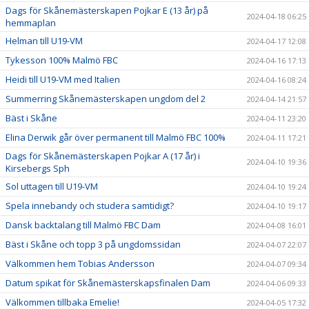
Dags för Skånemästerskapen Pojkar E (13 år) på
2024-04-18 06:25
hemmaplan
Helman till U19-VM
2024-04-17 12:08
Tykesson 100% Malmö FBC
2024-04-16 17:13
Heidi till U19-VM med Italien
2024-04-16 08:24
Summerring Skånemästerskapen ungdom del 2
2024-04-14 21:57
Bäst i Skåne
2024-04-11 23:20
Elina Derwik går över permanent till Malmö FBC 100%
2024-04-11 17:21
Dags för Skånemästerskapen Pojkar A (17 år) i
2024-04-10 19:36
Kirsebergs Sph
Sol uttagen till U19-VM
2024-04-10 19:24
Spela innebandy och studera samtidigt?
2024-04-10 19:17
Dansk backtalang till Malmö FBC Dam
2024-04-08 16:01
Bäst i Skåne och topp 3 på ungdomssidan
2024-04-07 22:07
Välkommen hem Tobias Andersson
2024-04-07 09:34
Datum spikat för Skånemästerskapsfinalen Dam
2024-04-06 09:33
Välkommen tillbaka Emelie!
2024-04-05 17:32