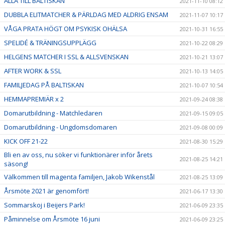
ALLA TILL BALTISKAN
2021-11-10 08:12
DUBBLA ELITMATCHER & PÄRLDAG MED ALDRIG ENSAM
2021-11-07 10:17
VÅGA PRATA HÖGT OM PSYKISK OHÄLSA
2021-10-31 16:55
SPELIDÉ & TRÄNINGSUPPLÄGG
2021-10-22 08:29
HELGENS MATCHER I SSL & ALLSVENSKAN
2021-10-21 13:07
AFTER WORK & SSL
2021-10-13 14:05
FAMILJEDAG PÅ BALTISKAN
2021-10-07 10:54
HEMMAPREMIÄR x 2
2021-09-24 08:38
Domarutbildning - Matchledaren
2021-09-15 09:05
Domarutbildning - Ungdomsdomaren
2021-09-08 00:09
KICK OFF 21-22
2021-08-30 15:29
Bli en av oss, nu söker vi funktionärer inför årets
2021-08-25 14:21
säsong!
Välkommen till magenta familjen, Jakob Wikenstål
2021-08-25 13:09
Årsmöte 2021 är genomfört!
2021-06-17 13:30
Sommarskoj i Beijers Park!
2021-06-09 23:35
Påminnelse om Årsmöte 16 juni
2021-06-09 23:25