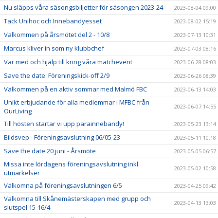
Nu släpps våra säsongsbiljetter för säsongen 2023-24
2023-08-04 09:00
Tack Unihoc och Innebandyesset
2023-08-02 15:19
Välkommen på årsmötet del 2 - 10/8
2023-07-13 10:31
Marcus kliver in som ny klubbchef
2023-07-03 08:16
Var med och hjälp till kring våra matchevent
2023-06-28 08:03
Save the date: Föreningskick-off 2/9
2023-06-26 08:39
Välkommen på en aktiv sommar med Malmö FBC
2023-06-13 14:03
Unikt erbjudande för alla medlemmar i MFBC från
2023-06-07 14:55
OurLiving
Till hösten startar vi upp parainnebandy!
2023-05-23 13:14
Bildsvep - Föreningsavslutning 06/05-23
2023-05-11 10:18
Save the date 20 juni - Årsmöte
2023-05-05 06:57
Missa inte lördagens föreningsavslutning inkl.
2023-05-02 10:58
utmärkelser
Välkomna på föreningsavslutningen 6/5
2023-04-25 09:42
Välkomna till Skånemästerskapen med grupp och
2023-04-13 13:03
slutspel 15-16/4