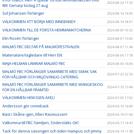
2024-08-26 11:33
IBK Genarp tisdag 27 aug
Sol Johansen förlänger
2024-08-16 16:00
VÄLKOMMEN ATT BÖRJA MED INNEBANDY
2024-08-14 18:01
VÄLKOMMEN TILL DE FÖRSTA HEMMAMATCHERNA
2024-08-09 10:32
Elin Rosén förlänger
2024-08-07 15:00
MALMÖ FBC DELTAR PÅ MALMÖFESTIVALEN
2024-08-07 11:46
Materialare/lagledare till Herr Elit
2024-08-06 17:18
MAJA HELMAN LÄMNAR MALMÖ FBC
2024-08-06 16:06
MALMÖ FBC FÖRLÄNGER SAMARBETE MED SMAK SAK
2024-07-23 22:55
FÖR HÅLLBAR OCH MILJÖVÄNLIG CATERING
MALMÖ FBC FÖRLÄNGER SAMARBETE MED WANGESKOG
2024-07-16 15:46
FÖR EN HÅLLBAR FRAMTID
VÄLKOMMEN HEM IGEN AXEL!
2024-07-09 17:02
Andersson gör comeback
2024-06-19 16:00
Bäst i Skåne igen, Ellen Rasmussen!
2024-06-19 07:43
Välkomna till FBC-familjen, Söderslätts GK!
2024-06-17 14:47
Tack för denna säsongen och tiden Hampus och Jimmy
2024-06-14 11:50