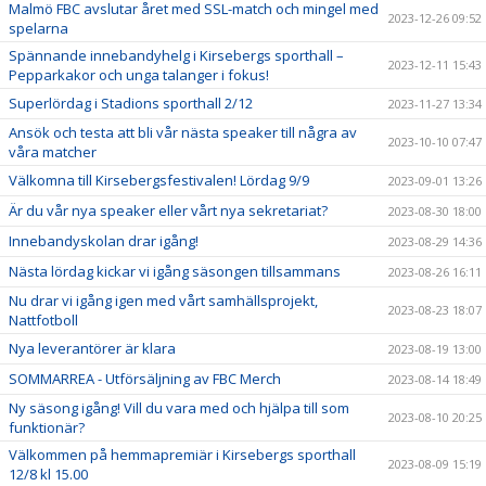
Malmö FBC avslutar året med SSL-match och mingel med
2023-12-26 09:52
spelarna
Spännande innebandyhelg i Kirsebergs sporthall –
2023-12-11 15:43
Pepparkakor och unga talanger i fokus!
Superlördag i Stadions sporthall 2/12
2023-11-27 13:34
Ansök och testa att bli vår nästa speaker till några av
2023-10-10 07:47
våra matcher
Välkomna till Kirsebergsfestivalen! Lördag 9/9
2023-09-01 13:26
Är du vår nya speaker eller vårt nya sekretariat?
2023-08-30 18:00
Innebandyskolan drar igång!
2023-08-29 14:36
Nästa lördag kickar vi igång säsongen tillsammans
2023-08-26 16:11
Nu drar vi igång igen med vårt samhällsprojekt,
2023-08-23 18:07
Nattfotboll
Nya leverantörer är klara
2023-08-19 13:00
SOMMARREA - Utförsäljning av FBC Merch
2023-08-14 18:49
Ny säsong igång! Vill du vara med och hjälpa till som
2023-08-10 20:25
funktionär?
Välkommen på hemmapremiär i Kirsebergs sporthall
2023-08-09 15:19
12/8 kl 15.00