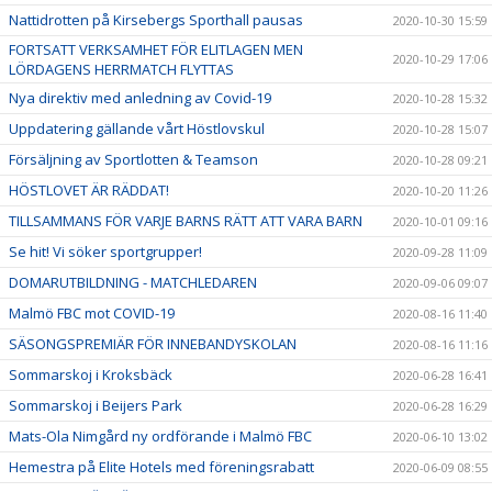
Nattidrotten på Kirsebergs Sporthall pausas
2020-10-30 15:59
FORTSATT VERKSAMHET FÖR ELITLAGEN MEN
2020-10-29 17:06
LÖRDAGENS HERRMATCH FLYTTAS
Nya direktiv med anledning av Covid-19
2020-10-28 15:32
Uppdatering gällande vårt Höstlovskul
2020-10-28 15:07
Försäljning av Sportlotten & Teamson
2020-10-28 09:21
HÖSTLOVET ÄR RÄDDAT!
2020-10-20 11:26
TILLSAMMANS FÖR VARJE BARNS RÄTT ATT VARA BARN
2020-10-01 09:16
Se hit! Vi söker sportgrupper!
2020-09-28 11:09
DOMARUTBILDNING - MATCHLEDAREN
2020-09-06 09:07
Malmö FBC mot COVID-19
2020-08-16 11:40
SÄSONGSPREMIÄR FÖR INNEBANDYSKOLAN
2020-08-16 11:16
Sommarskoj i Kroksbäck
2020-06-28 16:41
Sommarskoj i Beijers Park
2020-06-28 16:29
Mats-Ola Nimgård ny ordförande i Malmö FBC
2020-06-10 13:02
Hemestra på Elite Hotels med föreningsrabatt
2020-06-09 08:55