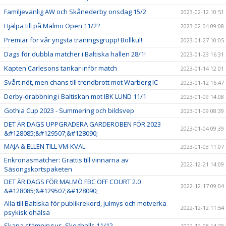
Familjevänlig AW och Skånederby onsdag 15/2
2023-02-12 10:51
Hjälpa till på Malmö Open 11/2?
2023-02-04 09:08
Premiär för vår yngsta träningsgrupp! Bollkul!
2023-01-27 10:05
Dags för dubbla matcher i Baltiska hallen 28/1!
2023-01-23 16:31
Kapten Carlesons tankar inför match
2023-01-14 12:01
Svårt nöt, men chans till trendbrott mot Warberg IC
2023-01-12 16:47
Derby-drabbning i Baltiskan mot IBK LUND 11/1
2023-01-09 14:08
Gothia Cup 2023 - Summering och bildsvep
2023-01-09 08:39
DET ÄR DAGS UPPGRADERA GARDEROBEN FÖR 2023
2023-01-04 09:39
&#128085;&#129507;&#128090;
MAJA & ELLEN TILL VM-KVAL
2023-01-03 11:07
Enkronasmatcher: Grattis till vinnarna av
2022-12-21 14:09
Säsongskortspaketen
DET ÄR DAGS FÖR MALMÖ FBC OFF COURT 2.0
2022-12-17 09:04
&#128085;&#129507;&#128090;
Alla till Baltiska för publikrekord, julmys och motverka
2022-12-12 11:54
psykisk ohälsa
Skapa stämning vs. Skoghalls 11/12
2022-12-08 14:29