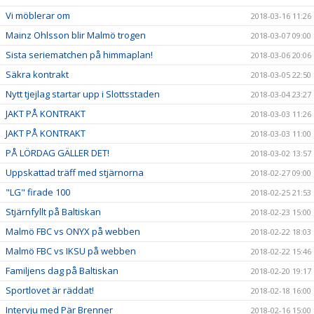
Vi möblerar om
2018-03-16 11:26
Mainz Ohlsson blir Malmö trogen
2018-03-07 09:00
Sista seriematchen på himmaplan!
2018-03-06 20:06
Säkra kontrakt
2018-03-05 22:50
Nytt tjejlag startar upp i Slottsstaden
2018-03-04 23:27
JAKT PÅ KONTRAKT
2018-03-03 11:26
JAKT PÅ KONTRAKT
2018-03-03 11:00
PÅ LÖRDAG GÄLLER DET!
2018-03-02 13:57
Uppskattad träff med stjärnorna
2018-02-27 09:00
"LG" firade 100
2018-02-25 21:53
Stjärnfyllt på Baltiskan
2018-02-23 15:00
Malmö FBC vs ONYX på webben
2018-02-22 18:03
Malmö FBC vs IKSU på webben
2018-02-22 15:46
Familjens dag på Baltiskan
2018-02-20 19:17
Sportlovet är räddat!
2018-02-18 16:00
Intervju med Pär Brenner
2018-02-16 15:00