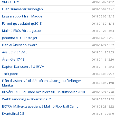
VM GULD!!!
2018-05-07 14:52
Ellen summerar säsongen
2018-05-07 09:46
Lägesrapport från Madde
2018-05-05 13:15
Föreningsavslutning 2018
2018-04-30 11:14
Malmö FBCs Företagscup
2018-04-26 13:54
Johanna till Guldsteget
2018-04-25 07:55
Daniel Åkesson Award
2018-04-24 15:32
Avslutning 17-18
2018-04-18 09:03
Årsmöte 17-18
2018-04-16 12:30
Kapten Karlsson till U19 VM
2018-04-11 12:43
Tack Joon!
2018-04-06 09:27
Från division två till SSL på en säsong, nu förlänger
2018-04-04 21:48
Marika
Bli vår HJÄLTE du med och bidra till SM-slutspelet 2018
2018-03-24 07:40
Webbsändning av Kvartsfinal 2
2018-03-23 22:52
EXTRA! Målvaktsspecial på Malmö Floorball Camp
2018-03-23 15:52
Kvartsfinal 2:5
2018-03-19 09:10