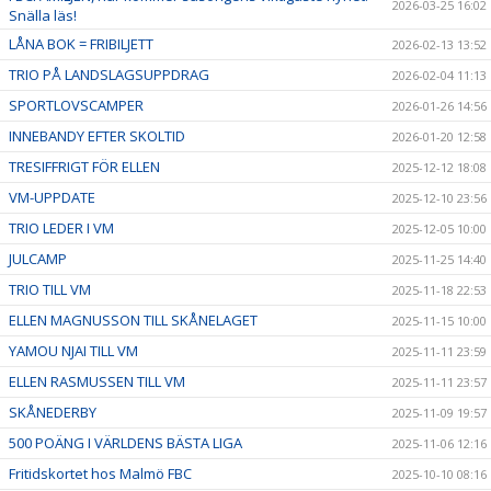
2026-03-25 16:02
Snälla läs!
LÅNA BOK = FRIBILJETT
2026-02-13 13:52
TRIO PÅ LANDSLAGSUPPDRAG
2026-02-04 11:13
SPORTLOVSCAMPER
2026-01-26 14:56
INNEBANDY EFTER SKOLTID
2026-01-20 12:58
TRESIFFRIGT FÖR ELLEN
2025-12-12 18:08
VM-UPPDATE
2025-12-10 23:56
TRIO LEDER I VM
2025-12-05 10:00
JULCAMP
2025-11-25 14:40
TRIO TILL VM
2025-11-18 22:53
ELLEN MAGNUSSON TILL SKÅNELAGET
2025-11-15 10:00
YAMOU NJAI TILL VM
2025-11-11 23:59
ELLEN RASMUSSEN TILL VM
2025-11-11 23:57
SKÅNEDERBY
2025-11-09 19:57
500 POÄNG I VÄRLDENS BÄSTA LIGA
2025-11-06 12:16
Fritidskortet hos Malmö FBC
2025-10-10 08:16