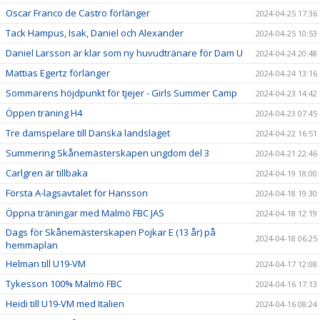
Oscar Franco de Castro förlänger
2024-04-25 17:36
Tack Hampus, Isak, Daniel och Alexander
2024-04-25 10:53
Daniel Larsson är klar som ny huvudtränare för Dam U
2024-04-24 20:48
Mattias Egertz förlänger
2024-04-24 13:16
Sommarens höjdpunkt för tjejer - Girls Summer Camp
2024-04-23 14:42
Öppen träning H4
2024-04-23 07:45
Tre damspelare till Danska landslaget
2024-04-22 16:51
Summering Skånemästerskapen ungdom del 3
2024-04-21 22:46
Carlgren är tillbaka
2024-04-19 18:00
Första A-lagsavtalet för Hansson
2024-04-18 19:30
Öppna träningar med Malmö FBC JAS
2024-04-18 12:19
Dags för Skånemästerskapen Pojkar E (13 år) på
2024-04-18 06:25
hemmaplan
Helman till U19-VM
2024-04-17 12:08
Tykesson 100% Malmö FBC
2024-04-16 17:13
Heidi till U19-VM med Italien
2024-04-16 08:24