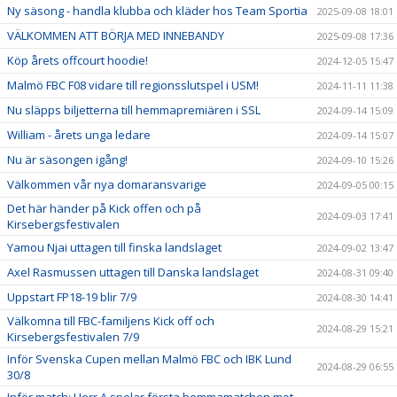
Ny säsong - handla klubba och kläder hos Team Sportia
2025-09-08 18:01
VÄLKOMMEN ATT BÖRJA MED INNEBANDY
2025-09-08 17:36
Köp årets offcourt hoodie!
2024-12-05 15:47
Malmö FBC F08 vidare till regionsslutspel i USM!
2024-11-11 11:38
Nu släpps biljetterna till hemmapremiären i SSL
2024-09-14 15:09
William - årets unga ledare
2024-09-14 15:07
Nu är säsongen igång!
2024-09-10 15:26
Välkommen vår nya domaransvarige
2024-09-05 00:15
Det här händer på Kick offen och på
2024-09-03 17:41
Kirsebergsfestivalen
Yamou Njai uttagen till finska landslaget
2024-09-02 13:47
Axel Rasmussen uttagen till Danska landslaget
2024-08-31 09:40
Uppstart FP18-19 blir 7/9
2024-08-30 14:41
Välkomna till FBC-familjens Kick off och
2024-08-29 15:21
Kirsebergsfestivalen 7/9
Inför Svenska Cupen mellan Malmö FBC och IBK Lund
2024-08-29 06:55
30/8
Inför match: Herr A spelar första hemmamatchen mot