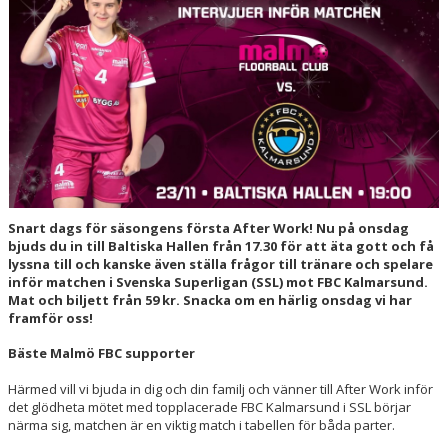
HALL OF FAME
Snart dags för säsongens första After Work! Nu på onsdag
bjuds du in till Baltiska Hallen från 17.30 för att äta gott och få
lyssna till och kanske även ställa frågor till tränare och spelare
inför matchen i Svenska Superligan (SSL) mot FBC Kalmarsund.
Mat och biljett från 59 kr. Snacka om en härlig onsdag vi har
framför oss!
Bäste Malmö FBC supporter
Härmed vill vi bjuda in dig och din familj och vänner till After Work inför
det glödheta mötet med topplacerade FBC Kalmarsund i SSL börjar
närma sig, matchen är en viktig match i tabellen för båda parter.