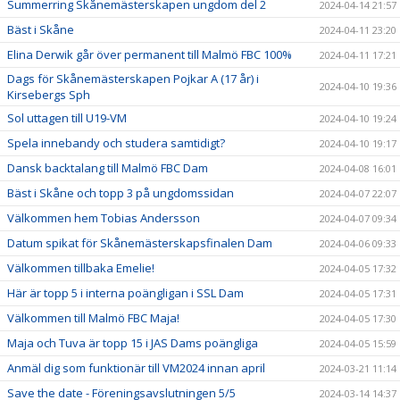
Summerring Skånemästerskapen ungdom del 2
2024-04-14 21:57
Bäst i Skåne
2024-04-11 23:20
Elina Derwik går över permanent till Malmö FBC 100%
2024-04-11 17:21
Dags för Skånemästerskapen Pojkar A (17 år) i
2024-04-10 19:36
Kirsebergs Sph
Sol uttagen till U19-VM
2024-04-10 19:24
Spela innebandy och studera samtidigt?
2024-04-10 19:17
Dansk backtalang till Malmö FBC Dam
2024-04-08 16:01
Bäst i Skåne och topp 3 på ungdomssidan
2024-04-07 22:07
Välkommen hem Tobias Andersson
2024-04-07 09:34
Datum spikat för Skånemästerskapsfinalen Dam
2024-04-06 09:33
Välkommen tillbaka Emelie!
2024-04-05 17:32
Här är topp 5 i interna poängligan i SSL Dam
2024-04-05 17:31
Välkommen till Malmö FBC Maja!
2024-04-05 17:30
Maja och Tuva är topp 15 i JAS Dams poängliga
2024-04-05 15:59
Anmäl dig som funktionär till VM2024 innan april
2024-03-21 11:14
Save the date - Föreningsavslutningen 5/5
2024-03-14 14:37