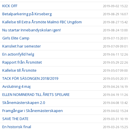
KICK OFF
2019-09-02 15:22
Betalparkering på Kirseberg
2019-08-29 16:07
Kallelse till Extra Årsmöte Malmö FBC Ungdom
2019-08-27 15:42
Nu startar Innebandyskolan igen!
2019-08-24 13:00
Girls Elite Camp
2019-07-15 20:01
Kansliet har semester
2019-07-09 09:01
En actionfylld helg
2019-06-11 12:26
Rapport från Årsmötet
2019-05-29 22:26
Kallelse till Årsmöte
2019-05-07 09:00
TACK FÖR SÄSONGEN 2018/2019
2019-05-05 20:31
Avslutning 4 maj
2019-04-26 16:19
ELLEN NOMINERAD TILL ÅRETS SPELARE
2019-04-19 11:26
Skånemästerskapen 2.0
2019-04-08 13:42
Framgångar i Skånemästerskapen
2019-04-02 15:24
SAVE THE DATE
2019-03-31 10:19
En historisk final
2019-03-26 15:25