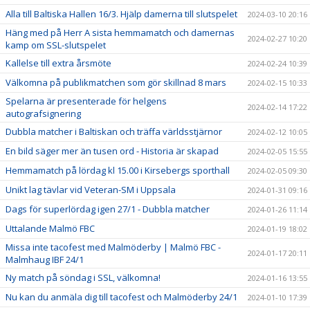
Alla till Baltiska Hallen 16/3. Hjälp damerna till slutspelet
2024-03-10 20:16
Häng med på Herr A sista hemmamatch och damernas
2024-02-27 10:20
kamp om SSL-slutspelet
Kallelse till extra årsmöte
2024-02-24 10:39
Välkomna på publikmatchen som gör skillnad 8 mars
2024-02-15 10:33
Spelarna är presenterade för helgens
2024-02-14 17:22
autografsignering
Dubbla matcher i Baltiskan och träffa världsstjärnor
2024-02-12 10:05
En bild säger mer än tusen ord - Historia är skapad
2024-02-05 15:55
Hemmamatch på lördag kl 15.00 i Kirsebergs sporthall
2024-02-05 09:30
Unikt lag tävlar vid Veteran-SM i Uppsala
2024-01-31 09:16
Dags för superlördag igen 27/1 - Dubbla matcher
2024-01-26 11:14
Uttalande Malmö FBC
2024-01-19 18:02
Missa inte tacofest med Malmöderby | Malmö FBC -
2024-01-17 20:11
Malmhaug IBF 24/1
Ny match på söndag i SSL, välkomna!
2024-01-16 13:55
Nu kan du anmäla dig till tacofest och Malmöderby 24/1
2024-01-10 17:39