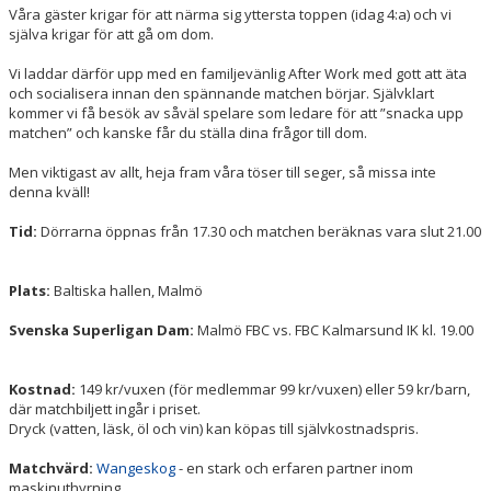
Våra gäster krigar för att närma sig yttersta toppen (idag 4:a) och vi
själva krigar för att gå om dom.
Vi laddar därför upp med en familjevänlig After Work med gott att äta
och socialisera innan den spännande matchen börjar. Självklart
kommer vi få besök av såväl spelare som ledare för att ”snacka upp
matchen” och kanske får du ställa dina frågor till dom.
Men viktigast av allt, heja fram våra töser till seger, så missa inte
denna kväll!
Tid:
Dörrarna öppnas från 17.30 och matchen beräknas vara slut 21.00
Plats:
Baltiska hallen, Malmö
Svenska Superligan Dam:
Malmö FBC vs. FBC Kalmarsund IK kl. 19.00
Kostnad:
149 kr/vuxen (för medlemmar 99 kr/vuxen) eller 59 kr/barn,
där matchbiljett ingår i priset.
Dryck (vatten, läsk, öl och vin) kan köpas till självkostnadspris.
Matchvärd:
Wangeskog
- en stark och erfaren partner inom
maskinuthyrning