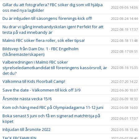
Gillar du att fotografera? FBC söker dig som vill hjälpa
2022-09-06 14:06
oss med nya lagbilder
Du är inbjuden till säsongens förenings-kick off!
2022-08-24 14:44
Nu drar vi igång Innebandyskolan igen! Perfekt för att
2022-08-19 17:37
testa på vad innebandy är
Malmö FBC söker flera roller, sök eller tipsa!
2022-08-18 11:48
Bildsvep från Dam Div. 1 - FBC Engelholm
2022-08-17 09:51
(Skånemästerskapen)
Valberedningen i Malmö FBC söker
styrelseledamotkandidat till föreningens kassörsroll, är
2022-08-16 15:35
det du?
Välkomna till Kids Floorball Camp!
2022-07-20 14:22
Save the date - Välkommen till kick off 3/9
2022-06-30 10:07
Årsmöte nästa vecka 15/6
2022-06-09 18:33
Kom och häng med FBC på Olympiadagarna 11-12 juni
2022-06-08 16:03
Boka senast 5 juni och få en signerad matchtröja på
2022-06-01 17:07
köpet
Inbjudan till årsmöte 2022
2022-05-18 13:45
TACK FBCFAMILJEN
2022-05-02 08:40