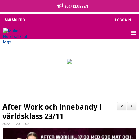
2007 KLUBBEN
MALMÖ FBC
LOGGA IN
HEM
NYHETER
OM KLUBBEN
KONTAKT
KALENDER
After Work och innebandy i
<
>
MEDLEM
världsklass 23/11
2022-11-20 09:02
MATCHER