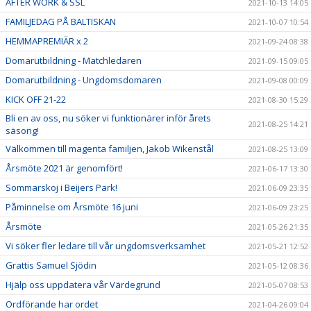
AFTER WORK & SSL
2021-10-13 14:05
FAMILJEDAG PÅ BALTISKAN
2021-10-07 10:54
HEMMAPREMIÄR x 2
2021-09-24 08:38
Domarutbildning - Matchledaren
2021-09-15 09:05
Domarutbildning - Ungdomsdomaren
2021-09-08 00:09
KICK OFF 21-22
2021-08-30 15:29
Bli en av oss, nu söker vi funktionärer inför årets
2021-08-25 14:21
säsong!
Välkommen till magenta familjen, Jakob Wikenstål
2021-08-25 13:09
Årsmöte 2021 är genomfört!
2021-06-17 13:30
Sommarskoj i Beijers Park!
2021-06-09 23:35
Påminnelse om Årsmöte 16 juni
2021-06-09 23:25
Årsmöte
2021-05-26 21:35
Vi söker fler ledare till vår ungdomsverksamhet
2021-05-21 12:52
Grattis Samuel Sjödin
2021-05-12 08:36
Hjälp oss uppdatera vår Värdegrund
2021-05-07 08:53
Ordförande har ordet
2021-04-26 09:04