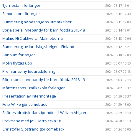
Tjörnestam förlänger
2024-05-17 16:01
Simonsson förlänger
2024-05-16 17:40
Summering av säsongens utmärkelser
2024-05-15 12:00
Börja spela innebandy för barn födda 2015-18
2024-05-14 19:01
Malmö FBC aktiverar Malmöborna
2024-05-13 17:04
Summering av landslagshelgen i Finland
2024-05-12 13:21
Sannum förlänger
2024-05-10 17:00
Molin flyttas upp
2024-05-07 15:50
Premiär av ny ledarutbildning
2024-05-07 07:13
Börja spela innebandy för barn födda 2018-19
2024-05-03 17:53
Mårtenssons Trafikskola förlänger
2024-05-02 09:37
Presentation av Intermontage
2024-04-30 06:37
Felix Wilke gör comeback
2024-04-29 15:00
Skånes Idrottsledarstipendie till William Ahlgren
2024-04-29 06:50
Provträna med JAS Herr vecka 18
2024-04-28 10:58
Christofer Sjöstrand gör comeback
2024-04-26 16:05