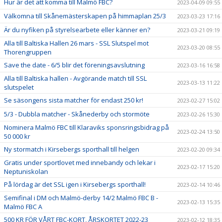
Hur är det att komma till Malmö FBC?
2023-04-09 09:55
Välkomna till Skånemästerskapen på himmaplan 25/3
2023-03-23 17:16
Är du nyfiken på styrelsearbete eller känner en?
2023-03-21 09:19
Alla till Baltiska Hallen 26 mars - SSL Slutspel mot
2023-03-20 08:55
Thorengruppen
Save the date - 6/5 blir det föreningsavslutning
2023-03-16 16:58
Alla till Baltiska hallen - Avgörande match till SSL
2023-03-13 11:22
slutspelet
Se säsongens sista matcher för endast 250 kr!
2023-02-27 15:02
5/3 - Dubbla matcher - Skånederby och stormöte
2023-02-26 15:30
Nominera Malmö FBC till Klaraviks sponsringsbidrag på
2023-02-24 13:50
50 000 kr
Ny stormatch i Kirsebergs sporthall till helgen
2023-02-20 09:34
Gratis under sportlovet med innebandy och lekar i
2023-02-17 15:20
Neptuniskolan
På lördag är det SSL igen i Kirsebergs sporthall!
2023-02-14 10:46
Semifinal i DM och Malmö-derby 14/2 Malmö FBC B -
2023-02-13 15:35
Malmö FBC A
500 KR FÖR VÅRT FBC-KORT, ÅRSKORTET 2022-23
2023-02-12 18:35