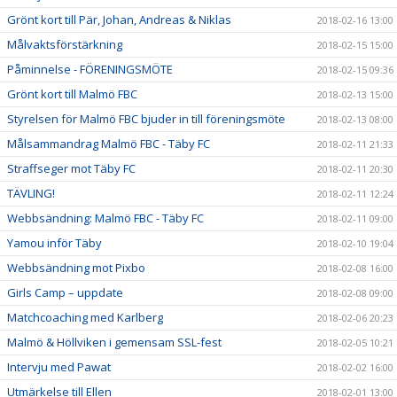
Grönt kort till Pär, Johan, Andreas & Niklas
2018-02-16 13:00
Målvaktsförstärkning
2018-02-15 15:00
Påminnelse - FÖRENINGSMÖTE
2018-02-15 09:36
Grönt kort till Malmö FBC
2018-02-13 15:00
Styrelsen för Malmö FBC bjuder in till föreningsmöte
2018-02-13 08:00
Målsammandrag Malmö FBC - Täby FC
2018-02-11 21:33
Straffseger mot Täby FC
2018-02-11 20:30
TÄVLING!
2018-02-11 12:24
Webbsändning: Malmö FBC - Täby FC
2018-02-11 09:00
Yamou inför Täby
2018-02-10 19:04
Webbsändning mot Pixbo
2018-02-08 16:00
Girls Camp – uppdate
2018-02-08 09:00
Matchcoaching med Karlberg
2018-02-06 20:23
Malmö & Höllviken i gemensam SSL-fest
2018-02-05 10:21
Intervju med Pawat
2018-02-02 16:00
Utmärkelse till Ellen
2018-02-01 13:00