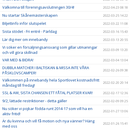
Välkomna till föreningsavslutningen 30/4!
2022-04-23 08:18
Nu startar Skånemästerskapen
2022-03-25 14:22
Biljettinfo inför slutspelet
2022-03-22 11:08
Sista stödet - Fri entré - Pärldag
2022-03-16 15:43
Lär dig mer om innebandy
2022-03-13 20:55
Vi söker en försäljningsansvarig som gillar utmaningar
2022-03-09 13:20
och vill göra skillnad
VAR MED & BIDRA!
2022-03-04 13:04
DUBBLA MATCHER I BALTISKAN & MISSA INTE VÅRA
2022-02-26 09:38
PÅSKLOVSCAMPER!
Välkommen på innebandy hela Sportlovet kostnadsfritt
2022-02-20 20:14
måndag till fredag!
SSL & AW, SISTA CHANSEN ETT FÅTAL PLATSER KVAR!
2022-02-17 12:36
9/2, lättade restriktioner - detta gäller
2022-02-09 09:25
Nu söker vi pojkar födda runt 2014-17 som vill ha en
2022-01-27 13:06
aktiv fritid!
Är du kvinna och vill få motion och nya vänner? Häng
2022-01-26 15:41
med oss