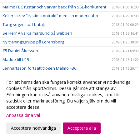
Malmö FBC rustar och värvar back från SSL-konkurrent
2018-01-30 16:00
Keller skrev ”livstidskontrakt” med sin moderklubb
2018-01-29 16:00
Tung seger i tuff batalj
2018-01-29 00:29
Se Herr A vs Kalmarsund på webben
2018-01-26 16:41
Ny träningsgrupp på Lorensborg
2018-01-25 10:00
#5 Daniel Åkesson
2018-01-21 09:00
Madde till U19
2018-01-16 11:22
Lennartsson fortsatt trogen Malmö FBC
2018-01-15 20:11
Happy Day på Baltiskan
2018-01-14 22:40
För att hemsidan ska fungera korrekt använder vi nödvändiga
Gothia Cup, en succé!
2018-01-14 20:50
cookies från SportAdmin. Dessa går inte att stänga av.
Malmöklacken dominerar i Göteborg
Föreningen kan också använda frivilliga cookies, t.ex. för
2018-01-06 15:00
statistik eller marknadsföring. Du väljer själv om du vill
Skånelaget till Kvartsfinal
2018-01-06 10:32
acceptera dessa.
Gothia Cup - Lördag
2018-01-05 23:10
Anpassa dina val
Skånlagstjejerna efter 1:a dagen
2018-01-05 16:10
Acceptera nödvändiga
Acceptera alla
Vinst mot samarbetsklubben Hvidovre
2018-01-05 15:46
Skånelaget
2018-01-04 11:20