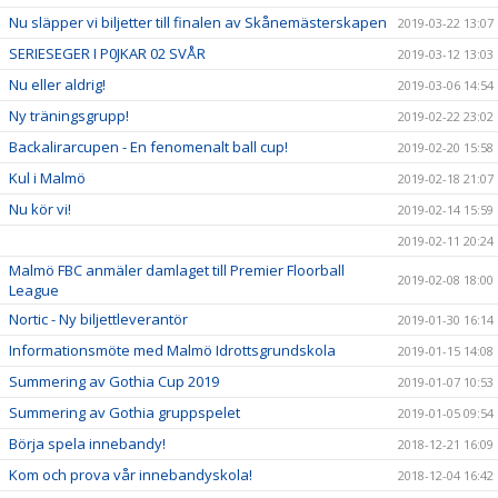
Nu släpper vi biljetter till finalen av Skånemästerskapen
2019-03-22 13:07
SERIESEGER I P0JKAR 02 SVÅR
2019-03-12 13:03
Nu eller aldrig!
2019-03-06 14:54
Ny träningsgrupp!
2019-02-22 23:02
Backalirarcupen - En fenomenalt ball cup!
2019-02-20 15:58
Kul i Malmö
2019-02-18 21:07
Nu kör vi!
2019-02-14 15:59
2019-02-11 20:24
Malmö FBC anmäler damlaget till Premier Floorball
2019-02-08 18:00
League
Nortic - Ny biljettleverantör
2019-01-30 16:14
Informationsmöte med Malmö Idrottsgrundskola
2019-01-15 14:08
Summering av Gothia Cup 2019
2019-01-07 10:53
Summering av Gothia gruppspelet
2019-01-05 09:54
Börja spela innebandy!
2018-12-21 16:09
Kom och prova vår innebandyskola!
2018-12-04 16:42