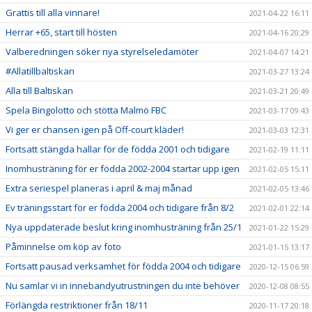
Grattis till alla vinnare!
2021-04-22 16:11
Herrar +65, start till hösten
2021-04-16 20:29
Valberedningen söker nya styrelseledamöter
2021-04-07 14:21
#Allatillbaltiskan
2021-03-27 13:24
Alla till Baltiskan
2021-03-21 20:49
Spela Bingolotto och stötta Malmö FBC
2021-03-17 09:43
Vi ger er chansen igen på Off-court kläder!
2021-03-03 12:31
Fortsatt stängda hallar för de födda 2001 och tidigare
2021-02-19 11:11
Inomhusträning för er födda 2002-2004 startar upp igen
2021-02-05 15:11
Extra seriespel planeras i april & maj månad
2021-02-05 13:46
Ev träningsstart för er födda 2004 och tidigare från 8/2
2021-02-01 22:14
Nya uppdaterade beslut kring inomhusträning från 25/1
2021-01-22 15:29
Påminnelse om köp av foto
2021-01-15 13:17
Fortsatt pausad verksamhet för födda 2004 och tidigare
2020-12-15 06:59
Nu samlar vi in innebandyutrustningen du inte behöver
2020-12-08 08:55
Förlängda restriktioner från 18/11
2020-11-17 20:18