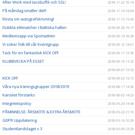
After Work med tacobuffé och SSL!
2018-11-22 10:14
På måndag smäller det!!
2018-11-16 16:06
Rösta om autografskrivning!
2018-11-13 15:45
Dubbla elitmatcher i Baltiska hallen
2018-09-28 19:17
Medlemsapp via Sportadmin
2018-09-14 18:28
Vi söker folk till vår Eventgrupp
2018-09-12 14:01
Tack för en fantastisk KICK OFF
2018-09-11 13:59
KLUBBVECKA PÅ ESSET
2018-09-10 11:32
2018-09-07 13:55
KICK OFF
2018-09-02 15:13
Våra nya träningsgrupper 2018/2019
2018-08-17 14:50
Kansliet förstärks
2018-08-02 14:25
Integritetspolicy
2018-05-24 14:58
PÅMINNELSE: ÅRSMÖTE & EXTRA ÅRSMÖTE
2018-05-22 21:10
GDPR Uppdatering
2018-05-16 10:29
Studentlandslaget x 3
2018-05-09 23:29