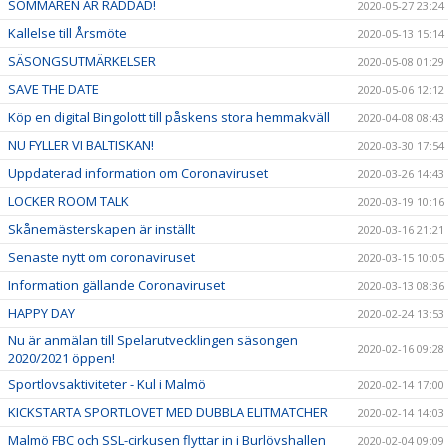
SOMMAREN ÄR RÄDDAD!
2020-05-27 23:24
Kallelse till Årsmöte
2020-05-13 15:14
SÄSONGSUTMÄRKELSER
2020-05-08 01:29
SAVE THE DATE
2020-05-06 12:12
Köp en digital Bingolott till påskens stora hemmakväll
2020-04-08 08:43
NU FYLLER VI BALTISKAN!
2020-03-30 17:54
Uppdaterad information om Coronaviruset
2020-03-26 14:43
LOCKER ROOM TALK
2020-03-19 10:16
Skånemästerskapen är inställt
2020-03-16 21:21
Senaste nytt om coronaviruset
2020-03-15 10:05
Information gällande Coronaviruset
2020-03-13 08:36
HAPPY DAY
2020-02-24 13:53
Nu är anmälan till Spelarutvecklingen säsongen
2020-02-16 09:28
2020/2021 öppen!
Sportlovsaktiviteter - Kul i Malmö
2020-02-14 17:00
KICKSTARTA SPORTLOVET MED DUBBLA ELITMATCHER
2020-02-14 14:03
Malmö FBC och SSL-cirkusen flyttar in i Burlövshallen
2020-02-04 09:09