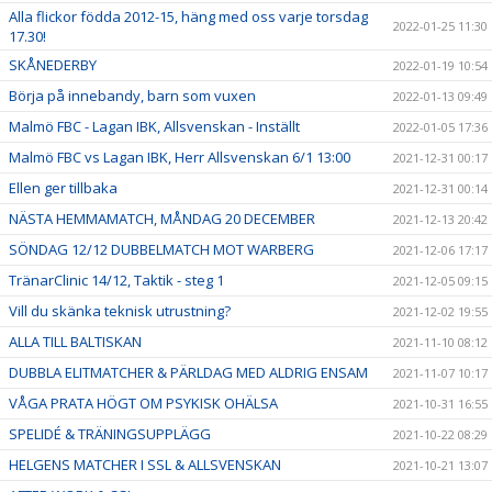
Alla flickor födda 2012-15, häng med oss varje torsdag
2022-01-25 11:30
17.30!
SKÅNEDERBY
2022-01-19 10:54
Börja på innebandy, barn som vuxen
2022-01-13 09:49
Malmö FBC - Lagan IBK, Allsvenskan - Inställt
2022-01-05 17:36
Malmö FBC vs Lagan IBK, Herr Allsvenskan 6/1 13:00
2021-12-31 00:17
Ellen ger tillbaka
2021-12-31 00:14
NÄSTA HEMMAMATCH, MÅNDAG 20 DECEMBER
2021-12-13 20:42
SÖNDAG 12/12 DUBBELMATCH MOT WARBERG
2021-12-06 17:17
TränarClinic 14/12, Taktik - steg 1
2021-12-05 09:15
Vill du skänka teknisk utrustning?
2021-12-02 19:55
ALLA TILL BALTISKAN
2021-11-10 08:12
DUBBLA ELITMATCHER & PÄRLDAG MED ALDRIG ENSAM
2021-11-07 10:17
VÅGA PRATA HÖGT OM PSYKISK OHÄLSA
2021-10-31 16:55
SPELIDÉ & TRÄNINGSUPPLÄGG
2021-10-22 08:29
HELGENS MATCHER I SSL & ALLSVENSKAN
2021-10-21 13:07