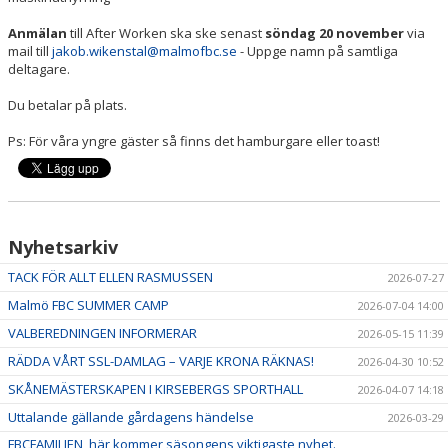
Anmälan
till After Worken ska ske senast
söndag 20 november
via
mail till
jakob.wikenstal@malmofbc.se
- Uppge namn på samtliga
deltagare.
Du betalar på plats.
Ps: För våra yngre gäster så finns det hamburgare eller toast!
Nyhetsarkiv
TACK FÖR ALLT ELLEN RASMUSSEN
2026-07-27
Malmö FBC SUMMER CAMP
2026-07-04 14:00
VALBEREDNINGEN INFORMERAR
2026-05-15 11:39
RÄDDA VÅRT SSL-DAMLAG – VARJE KRONA RÄKNAS!
2026-04-30 10:52
SKÅNEMÄSTERSKAPEN I KIRSEBERGS SPORTHALL
2026-04-07 14:18
Uttalande gällande gårdagens händelse
2026-03-29
FBCFAMILJEN, här kommer säsongens viktigaste nyhet.