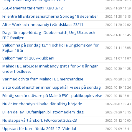
SSL-damerna tar emot PIXBO 3/12
2022-11-29 11:59
Fri entré till Enkronasmatcherna Söndag 18 december
2022-11-28 16:13
After Work och innebandy i världsklass 23/11
2022-11-20 09:02
Dags för superlördag - Dubbelmatch, Ung Ultras och
2022-11-16 13:45
FBC-familjen
Välkomna på söndag 13/11 och kolla Ungdoms-SM för
2022-11-11 15:08
Pojkar 16 år
Välkommen till 2007-klubben!
2022-11-07 11:07
Malmö FBC erbjuder innebandy gratis för 6-10 åringar
2022-10-30 14:28
under höstlovet
Var med och ta fram Malmö FBC merchandise
2022-10-28 08:50
Sista dubbelmatchen innan uppehåll, vi ses på söndag
2022-10-19 12:26
För dig som är utövare på Malmö FBC - publikupplevelse
2022-10-18 13:01
Nu är innebandyn tillbaka där allting började
2022-10-07 09:43
Bli en del av FBCfamiljen, bli stödmedlem idag
2022-09-20 13:15
Nu släpps vårt årskort, FBC-Kortet 2022-23
2022-09-12 10:00
Uppstart för barn födda 2015-17 i Videdal
2022-09-09 13:41