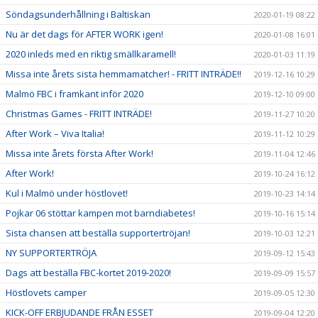
Söndagsunderhållning i Baltiskan
2020-01-19 08:22
Nu är det dags för AFTER WORK igen!
2020-01-08 16:01
2020 inleds med en riktig smällkaramell!
2020-01-03 11:19
Missa inte årets sista hemmamatcher! - FRITT INTRÄDE!!
2019-12-16 10:29
Malmö FBC i framkant inför 2020
2019-12-10 09:00
Christmas Games - FRITT INTRÄDE!
2019-11-27 10:20
After Work – Viva Italia!
2019-11-12 10:29
Missa inte årets första After Work!
2019-11-04 12:46
After Work!
2019-10-24 16:12
Kul i Malmö under höstlovet!
2019-10-23 14:14
Pojkar 06 stöttar kampen mot barndiabetes!
2019-10-16 15:14
Sista chansen att beställa supportertröjan!
2019-10-03 12:21
NY SUPPORTERTRÖJA
2019-09-12 15:43
Dags att beställa FBC-kortet 2019-2020!
2019-09-09 15:57
Höstlovets camper
2019-09-05 12:30
KICK-OFF ERBJUDANDE FRÅN ESSET
2019-09-04 12:20