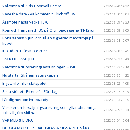
Välkomna till Kids Floorball Camp!
2022-07-20 14:22
Save the date - Välkommen till kick off 3/9
2022-06-30 10:07
Årsmöte nästa vecka 15/6
2022-06-09 18:33
Kom och häng med FBC på Olympiadagarna 11-12 juni
2022-06-08 16:03
Boka senast 5 juni och få en signerad matchtröja på
2022-06-01 17:07
köpet
Inbjudan till årsmöte 2022
2022-05-18 13:45
TACK FBCFAMILJEN
2022-05-02 08:40
Välkomna till föreningsavslutningen 30/4!
2022-04-23 08:18
Nu startar Skånemästerskapen
2022-03-25 14:22
Biljettinfo inför slutspelet
2022-03-22 11:08
Sista stödet - Fri entré - Pärldag
2022-03-16 15:43
Lär dig mer om innebandy
2022-03-13 20:55
Vi söker en försäljningsansvarig som gillar utmaningar
2022-03-09 13:20
och vill göra skillnad
VAR MED & BIDRA!
2022-03-04 13:04
DUBBLA MATCHER I BALTISKAN & MISSA INTE VÅRA