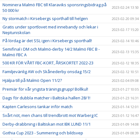
Nominera Malmö FBC till Klaraviks sponsringsbidrag på
2023-02-24 13:50
50 000 kr
Ny stormatch i Kirsebergs sporthall till helgen
2023-02-20 09:34
Gratis under sportlovet med innebandy och lekar i
2023-02-17 15:20
Neptuniskolan
På lördag är det SSL igen i Kirsebergs sporthall!
2023-02-14 10:46
Semifinal i DM och Malmö-derby 14/2 Malmö FBC B -
2023-02-13 15:35
Malmö FBC A
500 KR FÖR VÅRT FBC-KORT, ÅRSKORTET 2022-23
2023-02-12 18:35
Familjevänlig AW och Skånederby onsdag 15/2
2023-02-12 10:51
Hjälpa till på Malmö Open 11/2?
2023-02-04 09:08
Premiär för vår yngsta träningsgrupp! Bollkul!
2023-01-27 10:05
Dags för dubbla matcher i Baltiska hallen 28/1!
2023-01-23 16:31
Kapten Carlesons tankar inför match
2023-01-14 12:01
Svårt nöt, men chans till trendbrott mot Warberg IC
2023-01-12 16:47
Derby-drabbning i Baltiskan mot IBK LUND 11/1
2023-01-09 14:08
Gothia Cup 2023 - Summering och bildsvep
2023-01-09 08:39