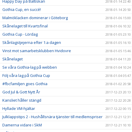
Happy Day på Baltiskan
2018-01-14 22:40
Gothia Cup, en succé!
2018-01-14 20:50
Malmöklacken dominerar i Göteborg
2018-01-06 15:00
Skånelaget till Kvartsfinal
2018-01-06 10:32
Gothia Cup - Lördag
2018-01-05 23:10
Skånlagstjejerna efter 1:a dagen
2018-01-05 16:10
Vinst mot samarbetsklubben Hvidovre
2018-01-05 15:46
Skånelaget
2018-01-04 11:20
Se våra Gothia-lag på webben
2018-01-04 10:24
Följ våra lag på Gothia Cup
2018-01-04 05:47
#fbcfamiljen goes Gothia
2018-01-02 20:58
God Jul & Gott Nytt År
2017-12-23 20:13
Kansliet håller stängd
2017-12-22 20:28
Hyllade VM-hjältar
2017-12-22 00:15
Julklappstips 2 - Hushållsnära tjänster till medlemspriser
2017-12-21 12:31
Damerna vidare i SkM
2017-12-21 10:10