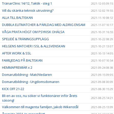
TränarClinic 14/12, Taktik - steg 1
2021-12-05 09:15
Vill du skänka teknisk utrustning?
2021-12-02 19:55
ALLA TILL BALTISKAN
2021-11-10 08:12
DUBBLA ELITMATCHER & PÄRLDAG MED ALDRIG ENSAM
2021-11-07 10:17
VÅGA PRATA HÖGT OM PSYKISK OHÄLSA
2021-10-31 16:55
SPELIDÉ & TRÄNINGSUPPLÄGG
2021-10-22 08:29
HELGENS MATCHER I SSL & ALLSVENSKAN
2021-10-21 13:07
AFTER WORK & SSL
2021-10-13 14:05
FAMILJEDAG PÅ BALTISKAN
2021-10-07 10:54
HEMMAPREMIÄR x 2
2021-09-24 08:38
Domarutbildning - Matchledaren
2021-09-15 09:05
Domarutbildning - Ungdomsdomaren
2021-09-08 00:09
KICK OFF 21-22
2021-08-30 15:29
Bli en av oss, nu söker vi funktionärer inför årets
2021-08-25 14:21
säsong!
Välkommen till magenta familjen, Jakob Wikenstål
2021-08-25 13:09
Årsmöte 2021 är genomfört!