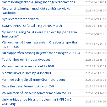
Nästa lördag kickar vi igång säsongen tillsammans
2023-08-26 16:11
Nu drar vi igång igen med vårt samhällsprojekt,
2023-08-23 18:07
Nattfotboll
Nya leverantörer är klara
2023-08-19 13:00
SOMMARREA - Utförsäljning av FBC Merch
2023-08-14 18:49
Ny säsong igång! Vill du vara med och hjälpa till som
2023-08-10 20:25
funktionär?
Välkommen på hemmapremiär i Kirsebergs sporthall
2023-08-09 15:19
12/8 kl 15.00
Nu släpps våra säsongsbiljetter för säsongen 2023-24
2023-08-04 09:00
Tack Unihoc och Innebandyesset
2023-08-02 15:19
Välkommen på årsmötet del 2 - 10/8
2023-07-13 10:31
Marcus kliver in som ny klubbchef
2023-07-03 08:16
Var med och hjälp till kring våra matchevent
2023-06-28 08:03
Save the date: Föreningskick-off 2/9
2023-06-26 08:39
Välkommen på en aktiv sommar med Malmö FBC
2023-06-13 14:03
Unikt erbjudande för alla medlemmar i MFBC från
2023-06-07 14:55
OurLiving