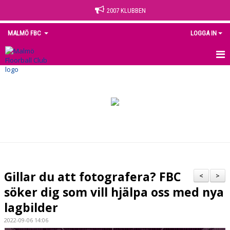
2007 KLUBBEN
MALMÖ FBC
LOGGA IN
HEM
NYHETER
OM KLUBBEN
KONTAKT
KALENDER
Gillar du att fotografera? FBC
<
>
MEDLEM
söker dig som vill hjälpa oss med nya
lagbilder
MATCHER
2022-09-06 14:06