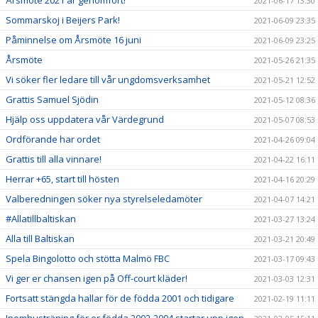
2021-06-17 13:30
Sommarskoj i Beijers Park!
2021-06-09 23:35
Påminnelse om Årsmöte 16 juni
2021-06-09 23:25
Årsmöte
2021-05-26 21:35
Vi söker fler ledare till vår ungdomsverksamhet
2021-05-21 12:52
Grattis Samuel Sjödin
2021-05-12 08:36
Hjälp oss uppdatera vår Värdegrund
2021-05-07 08:53
Ordförande har ordet
2021-04-26 09:04
Grattis till alla vinnare!
2021-04-22 16:11
Herrar +65, start till hösten
2021-04-16 20:29
Valberedningen söker nya styrelseledamöter
2021-04-07 14:21
#Allatillbaltiskan
2021-03-27 13:24
Alla till Baltiskan
2021-03-21 20:49
Spela Bingolotto och stötta Malmö FBC
2021-03-17 09:43
Vi ger er chansen igen på Off-court kläder!
2021-03-03 12:31
Fortsatt stängda hallar för de födda 2001 och tidigare
2021-02-19 11:11
Inomhusträning för er födda 2002-2004 startar upp igen