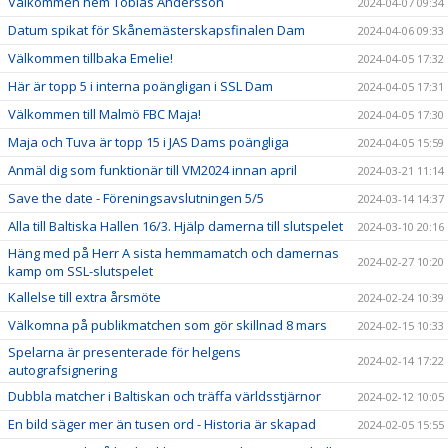
Välkommen hem Tobias Andersson
2024-04-07 09:34
Datum spikat för Skånemästerskapsfinalen Dam
2024-04-06 09:33
Välkommen tillbaka Emelie!
2024-04-05 17:32
Här är topp 5 i interna poängligan i SSL Dam
2024-04-05 17:31
Välkommen till Malmö FBC Maja!
2024-04-05 17:30
Maja och Tuva är topp 15 i JAS Dams poängliga
2024-04-05 15:59
Anmäl dig som funktionär till VM2024 innan april
2024-03-21 11:14
Save the date - Föreningsavslutningen 5/5
2024-03-14 14:37
Alla till Baltiska Hallen 16/3. Hjälp damerna till slutspelet
2024-03-10 20:16
Häng med på Herr A sista hemmamatch och damernas
2024-02-27 10:20
kamp om SSL-slutspelet
Kallelse till extra årsmöte
2024-02-24 10:39
Välkomna på publikmatchen som gör skillnad 8 mars
2024-02-15 10:33
Spelarna är presenterade för helgens
2024-02-14 17:22
autografsignering
Dubbla matcher i Baltiskan och träffa världsstjärnor
2024-02-12 10:05
En bild säger mer än tusen ord - Historia är skapad
2024-02-05 15:55