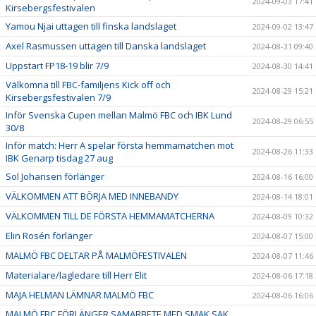
2024-09-03 17:41
Kirsebergsfestivalen
Yamou Njai uttagen till finska landslaget
2024-09-02 13:47
Axel Rasmussen uttagen till Danska landslaget
2024-08-31 09:40
Uppstart FP18-19 blir 7/9
2024-08-30 14:41
Välkomna till FBC-familjens Kick off och
2024-08-29 15:21
Kirsebergsfestivalen 7/9
Inför Svenska Cupen mellan Malmö FBC och IBK Lund
2024-08-29 06:55
30/8
Inför match: Herr A spelar första hemmamatchen mot
2024-08-26 11:33
IBK Genarp tisdag 27 aug
Sol Johansen förlänger
2024-08-16 16:00
VÄLKOMMEN ATT BÖRJA MED INNEBANDY
2024-08-14 18:01
VÄLKOMMEN TILL DE FÖRSTA HEMMAMATCHERNA
2024-08-09 10:32
Elin Rosén förlänger
2024-08-07 15:00
MALMÖ FBC DELTAR PÅ MALMÖFESTIVALEN
2024-08-07 11:46
Materialare/lagledare till Herr Elit
2024-08-06 17:18
MAJA HELMAN LÄMNAR MALMÖ FBC
2024-08-06 16:06
MALMÖ FBC FÖRLÄNGER SAMARBETE MED SMAK SAK