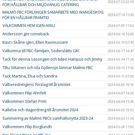
2024-07-23 22:55
FÖR HÅLLBAR OCH MILJÖVÄNLIG CATERING
MALMÖ FBC FÖRLÄNGER SAMARBETE MED WANGESKOG
2024-07-16 15:46
FÖR EN HÅLLBAR FRAMTID
VÄLKOMMEN HEM IGEN AXEL!
2024-07-09 17:02
Andersson gör comeback
2024-06-19 16:00
Bäst i Skåne igen, Ellen Rasmussen!
2024-06-19 07:43
Välkomna till FBC-familjen, Söderslätts GK!
2024-06-17 14:47
Tack för denna säsongen och tiden Hampus och Jimmy
2024-06-14 11:50
Tiltu Siltanen och Ida Gyllensjö lämnar Malmö FBC
2024-06-13 17:52
Tack Martina, Elsa och Sandra
2024-06-11 07:00
Valberedningens förslag till årsmötet
2024-06-09 18:19
Välkommen Filip Ahnfelt
2024-06-07 16:00
Välkommen Stefan Prim
2024-06-04 15:59
Kallelse och dagordning till årsmötet 2024
2024-06-03 19:51
Summering av Malmö FBCs samhällsnytta 2023-24
2024-06-03 11:36
Välkommen Filip Borglundh
2024-05-28 17:00
Kim Clemedtson är tillbaka