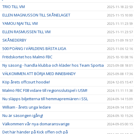
TRIO TILL VM
2025-11-18 22:53
ELLEN MAGNUSSON TILL SKÅNELAGET
2025-11-15 10:00
YAMOU NJAI TILL VM
2025-11-11 23:59
ELLEN RASMUSSEN TILL VM
2025-11-11 23:57
SKÅNEDERBY
2025-11-09 19:57
500 POÄNG I VÄRLDENS BÄSTA LIGA
2025-11-06 12:16
Fritidskortet hos Malmö FBC
2025-10-10 08:16
Ny säsong - handla klubba och kläder hos Team Sportia
2025-09-08 18:01
VÄLKOMMEN ATT BÖRJA MED INNEBANDY
2025-09-08 17:36
Köp årets offcourt hoodie!
2024-12-05 15:47
Malmö FBC F08 vidare till regionsslutspel i USM!
2024-11-11 11:38
Nu släpps biljetterna till hemmapremiären i SSL
2024-09-14 15:09
William - årets unga ledare
2024-09-14 15:07
Nu är säsongen igång!
2024-09-10 15:26
Välkommen vår nya domaransvarige
2024-09-05 00:15
Det här händer på Kick offen och på