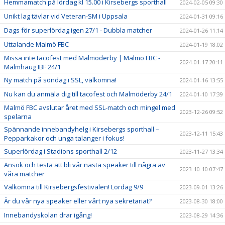
Hemmamatch på lördag kl 15.00 i Kirsebergs sporthall
2024-02-05 09:30
Unikt lag tävlar vid Veteran-SM i Uppsala
2024-01-31 09:16
Dags för superlördag igen 27/1 - Dubbla matcher
2024-01-26 11:14
Uttalande Malmö FBC
2024-01-19 18:02
Missa inte tacofest med Malmöderby | Malmö FBC -
2024-01-17 20:11
Malmhaug IBF 24/1
Ny match på söndag i SSL, välkomna!
2024-01-16 13:55
Nu kan du anmäla dig till tacofest och Malmöderby 24/1
2024-01-10 17:39
Malmö FBC avslutar året med SSL-match och mingel med
2023-12-26 09:52
spelarna
Spännande innebandyhelg i Kirsebergs sporthall –
2023-12-11 15:43
Pepparkakor och unga talanger i fokus!
Superlördag i Stadions sporthall 2/12
2023-11-27 13:34
Ansök och testa att bli vår nästa speaker till några av
2023-10-10 07:47
våra matcher
Välkomna till Kirsebergsfestivalen! Lördag 9/9
2023-09-01 13:26
Är du vår nya speaker eller vårt nya sekretariat?
2023-08-30 18:00
Innebandyskolan drar igång!
2023-08-29 14:36