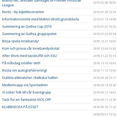
Malmö FBC anmäler damlaget till Premier Floorball
2019-02-08 18:00
League
Nortic - Ny biljettleverantör
2019-01-30 16:14
Informationsmöte med Malmö Idrottsgrundskola
2019-01-15 14:08
Summering av Gothia Cup 2019
2019-01-07 10:53
Summering av Gothia gruppspelet
2019-01-05 09:54
Börja spela innebandy!
2018-12-21 16:09
Kom och prova vår innebandyskola!
2018-12-04 16:42
After Work med tacobuffé och SSL!
2018-11-22 10:14
På måndag smäller det!!
2018-11-16 16:06
Rösta om autografskrivning!
2018-11-13 15:45
Dubbla elitmatcher i Baltiska hallen
2018-09-28 19:17
Medlemsapp via Sportadmin
2018-09-14 18:28
Vi söker folk till vår Eventgrupp
2018-09-12 14:01
Tack för en fantastisk KICK OFF
2018-09-11 13:59
KLUBBVECKA PÅ ESSET
2018-09-10 11:32
2018-09-07 13:55