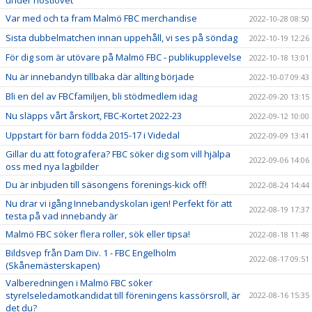
Var med och ta fram Malmö FBC merchandise
2022-10-28 08:50
Sista dubbelmatchen innan uppehåll, vi ses på söndag
2022-10-19 12:26
För dig som är utövare på Malmö FBC - publikupplevelse
2022-10-18 13:01
Nu är innebandyn tillbaka där allting började
2022-10-07 09:43
Bli en del av FBCfamiljen, bli stödmedlem idag
2022-09-20 13:15
Nu släpps vårt årskort, FBC-Kortet 2022-23
2022-09-12 10:00
Uppstart för barn födda 2015-17 i Videdal
2022-09-09 13:41
Gillar du att fotografera? FBC söker dig som vill hjälpa
2022-09-06 14:06
oss med nya lagbilder
Du är inbjuden till säsongens förenings-kick off!
2022-08-24 14:44
Nu drar vi igång Innebandyskolan igen! Perfekt för att
2022-08-19 17:37
testa på vad innebandy är
Malmö FBC söker flera roller, sök eller tipsa!
2022-08-18 11:48
Bildsvep från Dam Div. 1 - FBC Engelholm
2022-08-17 09:51
(Skånemästerskapen)
Valberedningen i Malmö FBC söker
styrelseledamotkandidat till föreningens kassörsroll, är
2022-08-16 15:35
det du?