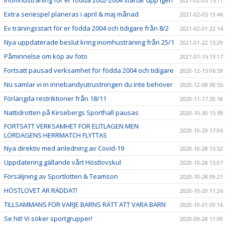
2021-02-05 15:11
Extra seriespel planeras i april & maj månad
2021-02-05 13:46
Ev träningsstart för er födda 2004 och tidigare från 8/2
2021-02-01 22:14
Nya uppdaterade beslut kring inomhusträning från 25/1
2021-01-22 15:29
Påminnelse om köp av foto
2021-01-15 13:17
Fortsatt pausad verksamhet för födda 2004 och tidigare
2020-12-15 06:59
Nu samlar vi in innebandyutrustningen du inte behöver
2020-12-08 08:55
Förlängda restriktioner från 18/11
2020-11-17 20:18
Nattidrotten på Kirsebergs Sporthall pausas
2020-10-30 15:59
FORTSATT VERKSAMHET FÖR ELITLAGEN MEN
2020-10-29 17:06
LÖRDAGENS HERRMATCH FLYTTAS
Nya direktiv med anledning av Covid-19
2020-10-28 15:32
Uppdatering gällande vårt Höstlovskul
2020-10-28 15:07
Försäljning av Sportlotten & Teamson
2020-10-28 09:21
HÖSTLOVET ÄR RÄDDAT!
2020-10-20 11:26
TILLSAMMANS FÖR VARJE BARNS RÄTT ATT VARA BARN
2020-10-01 09:16
Se hit! Vi söker sportgrupper!
2020-09-28 11:09