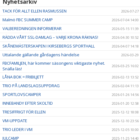
Nyhetsarkiv
TACK FÖR ALLT ELLEN RASMUSSEN
2026-07-27
Malmö FBC SUMMER CAMP
2026-07-04 14:00
VALBEREDNINGEN INFORMERAR
2026-05-15 11:39
RÄDDA VÅRT SSL-DAMLAG – VARJE KRONA RÄKNAS!
2026-04-30 10:52
SKÅNEMÄSTERSKAPEN I KIRSEBERGS SPORTHALL
2026-04-07 14:18
Uttalande gällande gårdagens händelse
2026-03-29
FBCFAMILJEN, här kommer säsongens viktigaste nyhet.
2026-03-25 16:02
Snälla läs!
LÅNA BOK = FRIBILJETT
2026-02-13 13:52
TRIO PÅ LANDSLAGSUPPDRAG
2026-02-04 11:13
SPORTLOVSCAMPER
2026-01-26 14:56
INNEBANDY EFTER SKOLTID
2026-01-20 12:58
TRESIFFRIGT FÖR ELLEN
2025-12-12 18:08
VM-UPPDATE
2025-12-10 23:56
TRIO LEDER I VM
2025-12-05 10:00
JULCAMP
2025-11-25 14:40