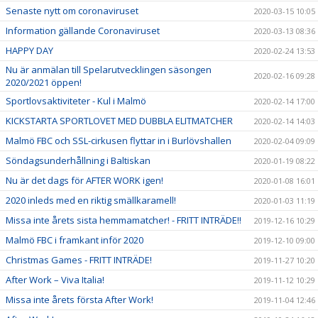
Senaste nytt om coronaviruset
2020-03-15 10:05
Information gällande Coronaviruset
2020-03-13 08:36
HAPPY DAY
2020-02-24 13:53
Nu är anmälan till Spelarutvecklingen säsongen
2020-02-16 09:28
2020/2021 öppen!
Sportlovsaktiviteter - Kul i Malmö
2020-02-14 17:00
KICKSTARTA SPORTLOVET MED DUBBLA ELITMATCHER
2020-02-14 14:03
Malmö FBC och SSL-cirkusen flyttar in i Burlövshallen
2020-02-04 09:09
Söndagsunderhållning i Baltiskan
2020-01-19 08:22
Nu är det dags för AFTER WORK igen!
2020-01-08 16:01
2020 inleds med en riktig smällkaramell!
2020-01-03 11:19
Missa inte årets sista hemmamatcher! - FRITT INTRÄDE!!
2019-12-16 10:29
Malmö FBC i framkant inför 2020
2019-12-10 09:00
Christmas Games - FRITT INTRÄDE!
2019-11-27 10:20
After Work – Viva Italia!
2019-11-12 10:29
Missa inte årets första After Work!
2019-11-04 12:46