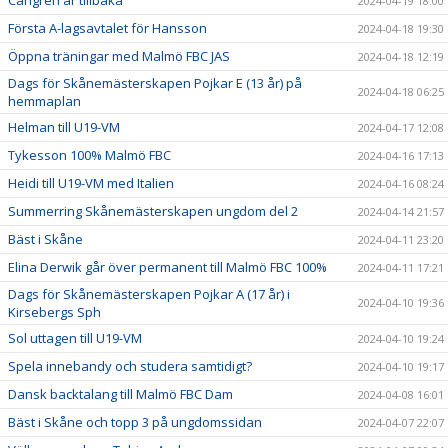
2024-04-19 18:00
Första A-lagsavtalet för Hansson
2024-04-18 19:30
Öppna träningar med Malmö FBC JAS
2024-04-18 12:19
Dags för Skånemästerskapen Pojkar E (13 år) på
2024-04-18 06:25
hemmaplan
Helman till U19-VM
2024-04-17 12:08
Tykesson 100% Malmö FBC
2024-04-16 17:13
Heidi till U19-VM med Italien
2024-04-16 08:24
Summerring Skånemästerskapen ungdom del 2
2024-04-14 21:57
Bäst i Skåne
2024-04-11 23:20
Elina Derwik går över permanent till Malmö FBC 100%
2024-04-11 17:21
Dags för Skånemästerskapen Pojkar A (17 år) i
2024-04-10 19:36
Kirsebergs Sph
Sol uttagen till U19-VM
2024-04-10 19:24
Spela innebandy och studera samtidigt?
2024-04-10 19:17
Dansk backtalang till Malmö FBC Dam
2024-04-08 16:01
Bäst i Skåne och topp 3 på ungdomssidan
2024-04-07 22:07