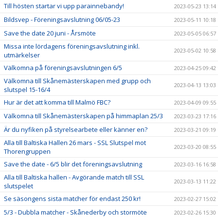
Till hösten startar vi upp parainnebandy!
2023-05-23 13:14
Bildsvep - Föreningsavslutning 06/05-23
2023-05-11 10:18
Save the date 20 juni - Årsmöte
2023-05-05 06:57
Missa inte lördagens föreningsavslutning inkl.
2023-05-02 10:58
utmärkelser
Välkomna på föreningsavslutningen 6/5
2023-04-25 09:42
Välkomna till Skånemästerskapen med grupp och
2023-04-13 13:03
slutspel 15-16/4
Hur är det att komma till Malmö FBC?
2023-04-09 09:55
Välkomna till Skånemästerskapen på himmaplan 25/3
2023-03-23 17:16
Är du nyfiken på styrelsearbete eller känner en?
2023-03-21 09:19
Alla till Baltiska Hallen 26 mars - SSL Slutspel mot
2023-03-20 08:55
Thorengruppen
Save the date - 6/5 blir det föreningsavslutning
2023-03-16 16:58
Alla till Baltiska hallen - Avgörande match till SSL
2023-03-13 11:22
slutspelet
Se säsongens sista matcher för endast 250 kr!
2023-02-27 15:02
5/3 - Dubbla matcher - Skånederby och stormöte
2023-02-26 15:30