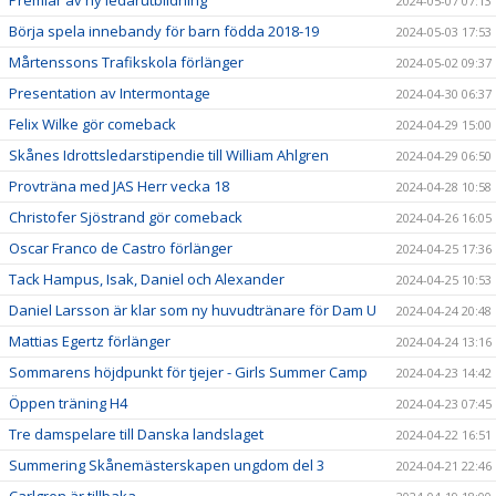
2024-05-07 07:13
Börja spela innebandy för barn födda 2018-19
2024-05-03 17:53
Mårtenssons Trafikskola förlänger
2024-05-02 09:37
Presentation av Intermontage
2024-04-30 06:37
Felix Wilke gör comeback
2024-04-29 15:00
Skånes Idrottsledarstipendie till William Ahlgren
2024-04-29 06:50
Provträna med JAS Herr vecka 18
2024-04-28 10:58
Christofer Sjöstrand gör comeback
2024-04-26 16:05
Oscar Franco de Castro förlänger
2024-04-25 17:36
Tack Hampus, Isak, Daniel och Alexander
2024-04-25 10:53
Daniel Larsson är klar som ny huvudtränare för Dam U
2024-04-24 20:48
Mattias Egertz förlänger
2024-04-24 13:16
Sommarens höjdpunkt för tjejer - Girls Summer Camp
2024-04-23 14:42
Öppen träning H4
2024-04-23 07:45
Tre damspelare till Danska landslaget
2024-04-22 16:51
Summering Skånemästerskapen ungdom del 3
2024-04-21 22:46
Carlgren är tillbaka