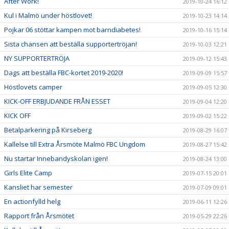
After Work!
2019-10-24 16:12
Kul i Malmö under höstlovet!
2019-10-23 14:14
Pojkar 06 stöttar kampen mot barndiabetes!
2019-10-16 15:14
Sista chansen att beställa supportertröjan!
2019-10-03 12:21
NY SUPPORTERTRÖJA
2019-09-12 15:43
Dags att beställa FBC-kortet 2019-2020!
2019-09-09 15:57
Höstlovets camper
2019-09-05 12:30
KICK-OFF ERBJUDANDE FRÅN ESSET
2019-09-04 12:20
KICK OFF
2019-09-02 15:22
Betalparkering på Kirseberg
2019-08-29 16:07
Kallelse till Extra Årsmöte Malmö FBC Ungdom
2019-08-27 15:42
Nu startar Innebandyskolan igen!
2019-08-24 13:00
Girls Elite Camp
2019-07-15 20:01
Kansliet har semester
2019-07-09 09:01
En actionfylld helg
2019-06-11 12:26
Rapport från Årsmötet
2019-05-29 22:26