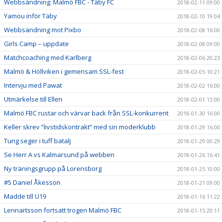
Webbsändning: Malmö FBC - Täby FC
2018-02-11 09:00
Yamou inför Täby
2018-02-10 19:04
Webbsändning mot Pixbo
2018-02-08 16:00
Girls Camp – uppdate
2018-02-08 09:00
Matchcoaching med Karlberg
2018-02-06 20:23
Malmö & Höllviken i gemensam SSL-fest
2018-02-05 10:21
Intervju med Pawat
2018-02-02 16:00
Utmärkelse till Ellen
2018-02-01 13:00
Malmö FBC rustar och värvar back från SSL-konkurrent
2018-01-30 16:00
Keller skrev ”livstidskontrakt” med sin moderklubb
2018-01-29 16:00
Tung seger i tuff batalj
2018-01-29 00:29
Se Herr A vs Kalmarsund på webben
2018-01-26 16:41
Ny träningsgrupp på Lorensborg
2018-01-25 10:00
#5 Daniel Åkesson
2018-01-21 09:00
Madde till U19
2018-01-16 11:22
Lennartsson fortsatt trogen Malmö FBC
2018-01-15 20:11