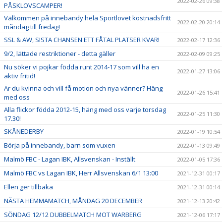
2022-02-26 09:38
PÅSKLOVSCAMPER!
Välkommen på innebandy hela Sportlovet kostnadsfritt
2022-02-20 20:14
måndag till fredag!
SSL & AW, SISTA CHANSEN ETT FÅTAL PLATSER KVAR!
2022-02-17 12:36
9/2, lättade restriktioner - detta gäller
2022-02-09 09:25
Nu söker vi pojkar födda runt 2014-17 som vill ha en
2022-01-27 13:06
aktiv fritid!
Är du kvinna och vill få motion och nya vänner? Häng
2022-01-26 15:41
med oss
Alla flickor födda 2012-15, häng med oss varje torsdag
2022-01-25 11:30
17.30!
SKÅNEDERBY
2022-01-19 10:54
Börja på innebandy, barn som vuxen
2022-01-13 09:49
Malmö FBC - Lagan IBK, Allsvenskan - Inställt
2022-01-05 17:36
Malmö FBC vs Lagan IBK, Herr Allsvenskan 6/1 13:00
2021-12-31 00:17
Ellen ger tillbaka
2021-12-31 00:14
NÄSTA HEMMAMATCH, MÅNDAG 20 DECEMBER
2021-12-13 20:42
SÖNDAG 12/12 DUBBELMATCH MOT WARBERG
2021-12-06 17:17