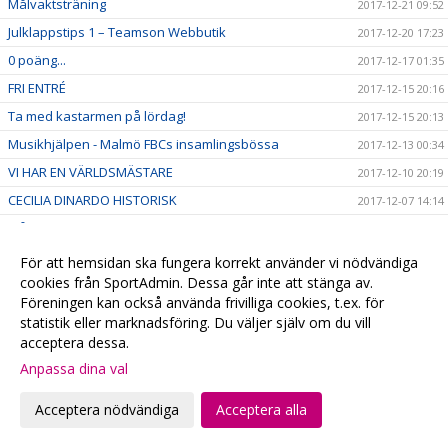
Målvaktsträning
2017-12-21 09:52
Julklappstips 1 – Teamson Webbutik
2017-12-20 17:23
0 poäng...
2017-12-17 01:35
FRI ENTRÉ
2017-12-15 20:16
Ta med kastarmen på lördag!
2017-12-15 20:13
Musikhjälpen - Malmö FBCs insamlingsbössa
2017-12-13 00:34
VI HAR EN VÄRLDSMÄSTARE
2017-12-10 20:19
CECILIA DINARDO HISTORISK
2017-12-07 14:14
Målvaktsträning 1
2017-12-06 10:12
VM-update
2017-12-04 22:48
För att hemsidan ska fungera korrekt använder vi nödvändiga
cookies från SportAdmin. Dessa går inte att stänga av.
Målvaktsträning
2017-12-04 10:28
Föreningen kan också använda frivilliga cookies, t.ex. för
Matchens lirare, VM-debutanter & 4+1
2017-12-01 22:42
statistik eller marknadsföring. Du väljer själv om du vill
SM-Regionslutspel DJ18
2017-11-30 09:42
acceptera dessa.
Torsdagsunderhållning!
Anpassa dina val
2017-11-30 00:43
Viktig hemmamatch på söndag!
2017-11-30 00:27
Acceptera nödvändiga
Acceptera alla
BLACK FRIDAY: ÅRSKORT 50%
2017-11-24 08:17