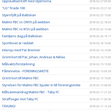
Uppskattad träff med stjärnorna
2018-02-27 09:00
"LG" firade 100
2018-02-25 21:53
Stjärnfyllt på Baltiskan
2018-02-23 15:00
Malmö FBC vs ONYX på webben
2018-02-22 18:03
Malmö FBC vs IKSU på webben
2018-02-22 15:46
Familjens dag på Baltiskan
2018-02-20 19:17
Sportlovet är räddat!
2018-02-18 16:00
Intervju med Pär Brenner
2018-02-16 15:00
Grönt kort till Pär, Johan, Andreas & Niklas
2018-02-16 13:00
Målvaktsförstärkning
2018-02-15 15:00
Påminnelse - FÖRENINGSMÖTE
2018-02-15 09:36
Grönt kort till Malmö FBC
2018-02-13 15:00
Styrelsen för Malmö FBC bjuder in till föreningsmöte
2018-02-13 08:00
Målsammandrag Malmö FBC - Täby FC
2018-02-11 21:33
Straffseger mot Täby FC
2018-02-11 20:30
TÄVLING!
2018-02-11 12:24