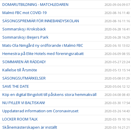
DOMARUTBILDNING - MATCHLEDAREN
2020-09-06 09:07
Malmö FBC mot COVID-19
2020-08-16 11:40
SÄSONGSPREMIÄR FÖR INNEBANDYSKOLAN
2020-08-16 11:16
Sommarskoj i Kroksbäck
2020-06-28 16:41
Sommarskoj i Beijers Park
2020-06-28 16:29
Mats-Ola Nimgård ny ordförande i Malmö FBC
2020-06-10 13:02
Hemestra på Elite Hotels med föreningsrabatt
2020-06-09 08:55
SOMMAREN ÄR RÄDDAD!
2020-05-27 23:24
Kallelse till Årsmöte
2020-05-13 15:14
SÄSONGSUTMÄRKELSER
2020-05-08 01:29
SAVE THE DATE
2020-05-06 12:12
Köp en digital Bingolott till påskens stora hemmakväll
2020-04-08 08:43
NU FYLLER VI BALTISKAN!
2020-03-30 17:54
Uppdaterad information om Coronaviruset
2020-03-26 14:43
LOCKER ROOM TALK
2020-03-19 10:16
Skånemästerskapen är inställt
2020-03-16 21:21