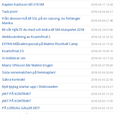
Kapten Karlsson till U19 VM
2018-04-11 12:43
Tack Joon!
2018-04-06 09:27
Från division två till SSL på en säsong, nu förlänger
2018-04-04 21:48
Marika
Bli vår HJÄLTE du med och bidra till SM-slutspelet 2018
2018-03-24 07:40
Webbsändning av Kvartsfinal 2
2018-03-23 22:52
EXTRA! Målvaktsspecial på Malmö Floorball Camp
2018-03-23 15:52
Kvartsfinal 2:5
2018-03-19 09:10
Vi möblerar om
2018-03-16 11:26
Mainz Ohlsson blir Malmö trogen
2018-03-07 09:00
Sista seriematchen på himmaplan!
2018-03-06 20:06
Säkra kontrakt
2018-03-05 22:50
Nytt tjejlag startar upp i Slottsstaden
2018-03-04 23:27
JAKT PÅ KONTRAKT
2018-03-03 11:26
JAKT PÅ KONTRAKT
2018-03-03 11:00
PÅ LÖRDAG GÄLLER DET!
2018-03-02 13:57