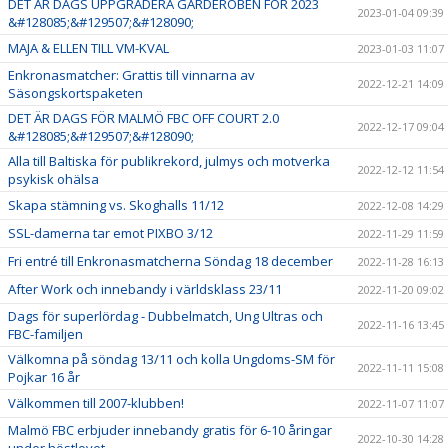
DET ÄR DAGS UPPGRADERA GARDEROBEN FÖR 2023
2023-01-04 09:39
&#128085;&#129507;&#128090;
MAJA & ELLEN TILL VM-KVAL
2023-01-03 11:07
Enkronasmatcher: Grattis till vinnarna av
2022-12-21 14:09
Säsongskortspaketen
DET ÄR DAGS FÖR MALMÖ FBC OFF COURT 2.0
2022-12-17 09:04
&#128085;&#129507;&#128090;
Alla till Baltiska för publikrekord, julmys och motverka
2022-12-12 11:54
psykisk ohälsa
Skapa stämning vs. Skoghalls 11/12
2022-12-08 14:29
SSL-damerna tar emot PIXBO 3/12
2022-11-29 11:59
Fri entré till Enkronasmatcherna Söndag 18 december
2022-11-28 16:13
After Work och innebandy i världsklass 23/11
2022-11-20 09:02
Dags för superlördag - Dubbelmatch, Ung Ultras och
2022-11-16 13:45
FBC-familjen
Välkomna på söndag 13/11 och kolla Ungdoms-SM för
2022-11-11 15:08
Pojkar 16 år
Välkommen till 2007-klubben!
2022-11-07 11:07
Malmö FBC erbjuder innebandy gratis för 6-10 åringar
2022-10-30 14:28
under höstlovet