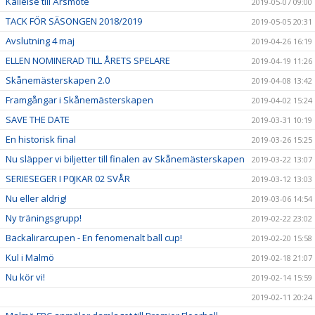
Kallelse till Årsmöte
2019-05-07 09:00
TACK FÖR SÄSONGEN 2018/2019
2019-05-05 20:31
Avslutning 4 maj
2019-04-26 16:19
ELLEN NOMINERAD TILL ÅRETS SPELARE
2019-04-19 11:26
Skånemästerskapen 2.0
2019-04-08 13:42
Framgångar i Skånemästerskapen
2019-04-02 15:24
SAVE THE DATE
2019-03-31 10:19
En historisk final
2019-03-26 15:25
Nu släpper vi biljetter till finalen av Skånemästerskapen
2019-03-22 13:07
SERIESEGER I P0JKAR 02 SVÅR
2019-03-12 13:03
Nu eller aldrig!
2019-03-06 14:54
Ny träningsgrupp!
2019-02-22 23:02
Backalirarcupen - En fenomenalt ball cup!
2019-02-20 15:58
Kul i Malmö
2019-02-18 21:07
Nu kör vi!
2019-02-14 15:59
2019-02-11 20:24