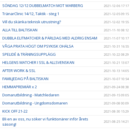
SÖNDAG 12/12 DUBBELMATCH MOT WARBERG
2021-12-06 17:17
TränarClinic 14/12, Taktik - steg 1
2021-12-05 09:15
Vill du skänka teknisk utrustning?
2021-12-02 19:55
ALLA TILL BALTISKAN
2021-11-10 08:12
DUBBLA ELITMATCHER & PÄRLDAG MED ALDRIG ENSAM
2021-11-07 10:17
VÅGA PRATA HÖGT OM PSYKISK OHÄLSA
2021-10-31 16:55
SPELIDÉ & TRÄNINGSUPPLÄGG
2021-10-22 08:29
HELGENS MATCHER I SSL & ALLSVENSKAN
2021-10-21 13:07
AFTER WORK & SSL
2021-10-13 14:05
FAMILJEDAG PÅ BALTISKAN
2021-10-07 10:54
HEMMAPREMIÄR x 2
2021-09-24 08:38
Domarutbildning - Matchledaren
2021-09-15 09:05
Domarutbildning - Ungdomsdomaren
2021-09-08 00:09
KICK OFF 21-22
2021-08-30 15:29
Bli en av oss, nu söker vi funktionärer inför årets
2021-08-25 14:21
säsong!