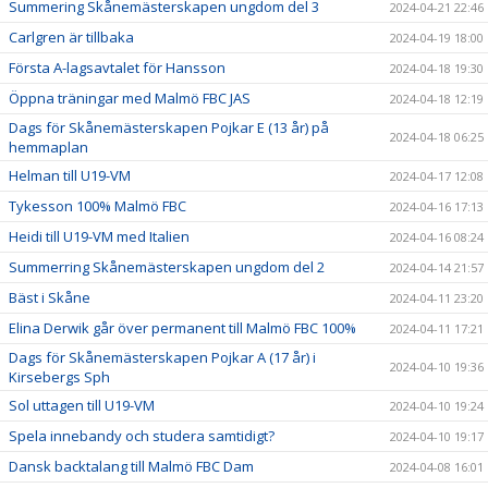
Summering Skånemästerskapen ungdom del 3
2024-04-21 22:46
Carlgren är tillbaka
2024-04-19 18:00
Första A-lagsavtalet för Hansson
2024-04-18 19:30
Öppna träningar med Malmö FBC JAS
2024-04-18 12:19
Dags för Skånemästerskapen Pojkar E (13 år) på
2024-04-18 06:25
hemmaplan
Helman till U19-VM
2024-04-17 12:08
Tykesson 100% Malmö FBC
2024-04-16 17:13
Heidi till U19-VM med Italien
2024-04-16 08:24
Summerring Skånemästerskapen ungdom del 2
2024-04-14 21:57
Bäst i Skåne
2024-04-11 23:20
Elina Derwik går över permanent till Malmö FBC 100%
2024-04-11 17:21
Dags för Skånemästerskapen Pojkar A (17 år) i
2024-04-10 19:36
Kirsebergs Sph
Sol uttagen till U19-VM
2024-04-10 19:24
Spela innebandy och studera samtidigt?
2024-04-10 19:17
Dansk backtalang till Malmö FBC Dam
2024-04-08 16:01