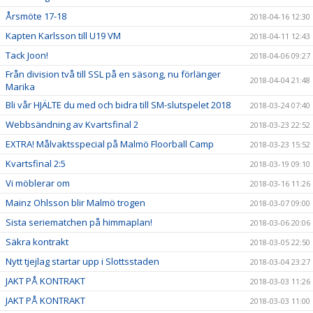
Årsmöte 17-18
2018-04-16 12:30
Kapten Karlsson till U19 VM
2018-04-11 12:43
Tack Joon!
2018-04-06 09:27
Från division två till SSL på en säsong, nu förlänger
2018-04-04 21:48
Marika
Bli vår HJÄLTE du med och bidra till SM-slutspelet 2018
2018-03-24 07:40
Webbsändning av Kvartsfinal 2
2018-03-23 22:52
EXTRA! Målvaktsspecial på Malmö Floorball Camp
2018-03-23 15:52
Kvartsfinal 2:5
2018-03-19 09:10
Vi möblerar om
2018-03-16 11:26
Mainz Ohlsson blir Malmö trogen
2018-03-07 09:00
Sista seriematchen på himmaplan!
2018-03-06 20:06
Säkra kontrakt
2018-03-05 22:50
Nytt tjejlag startar upp i Slottsstaden
2018-03-04 23:27
JAKT PÅ KONTRAKT
2018-03-03 11:26
JAKT PÅ KONTRAKT
2018-03-03 11:00