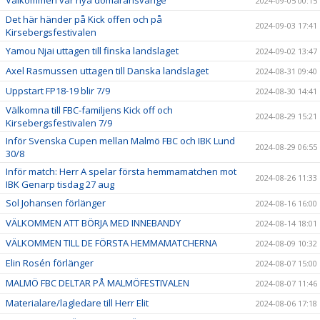
Välkommen vår nya domaransvarige
2024-09-05 00:15
Det här händer på Kick offen och på
2024-09-03 17:41
Kirsebergsfestivalen
Yamou Njai uttagen till finska landslaget
2024-09-02 13:47
Axel Rasmussen uttagen till Danska landslaget
2024-08-31 09:40
Uppstart FP18-19 blir 7/9
2024-08-30 14:41
Välkomna till FBC-familjens Kick off och
2024-08-29 15:21
Kirsebergsfestivalen 7/9
Inför Svenska Cupen mellan Malmö FBC och IBK Lund
2024-08-29 06:55
30/8
Inför match: Herr A spelar första hemmamatchen mot
2024-08-26 11:33
IBK Genarp tisdag 27 aug
Sol Johansen förlänger
2024-08-16 16:00
VÄLKOMMEN ATT BÖRJA MED INNEBANDY
2024-08-14 18:01
VÄLKOMMEN TILL DE FÖRSTA HEMMAMATCHERNA
2024-08-09 10:32
Elin Rosén förlänger
2024-08-07 15:00
MALMÖ FBC DELTAR PÅ MALMÖFESTIVALEN
2024-08-07 11:46
Materialare/lagledare till Herr Elit
2024-08-06 17:18