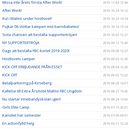
Missa inte årets första After Work!
2019-11-04 12:46
After Work!
2019-10-24 16:12
Kul i Malmö under höstlovet!
2019-10-23 14:14
Pojkar 06 stöttar kampen mot barndiabetes!
2019-10-16 15:14
Sista chansen att beställa supportertröjan!
2019-10-03 12:21
NY SUPPORTERTRÖJA
2019-09-12 15:43
Dags att beställa FBC-kortet 2019-2020!
2019-09-09 15:57
Höstlovets camper
2019-09-05 12:30
KICK-OFF ERBJUDANDE FRÅN ESSET
2019-09-04 12:20
KICK OFF
2019-09-02 15:22
Betalparkering på Kirseberg
2019-08-29 16:07
Kallelse till Extra Årsmöte Malmö FBC Ungdom
2019-08-27 15:42
Nu startar Innebandyskolan igen!
2019-08-24 13:00
Girls Elite Camp
2019-07-15 20:01
Kansliet har semester
2019-07-09 09:01
En actionfylld helg
2019-06-11 12:26