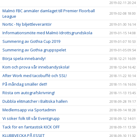
2019-02-11 20:24
Malmö FBC anmäler damlaget till Premier Floorball
2019-02-08 18:00
League
Nortic - Ny biljettleverantör
2019-01-30 16:14
Informationsmöte med Malmö Idrottsgrundskola
2019-01-15 14:08
Summering av Gothia Cup 2019
2019-01-07 10:53
Summering av Gothia gruppspelet
2019-01-05 09:54
Börja spela innebandy!
2018-12-21 16:09
Kom och prova vår innebandyskola!
2018-12-04 16:42
After Work med tacobuffé och SSL!
2018-11-22 10:14
På måndag smäller det!!
2018-11-16 16:06
Rösta om autografskrivning!
2018-11-13 15:45
Dubbla elitmatcher i Baltiska hallen
2018-09-28 19:17
Medlemsapp via Sportadmin
2018-09-14 18:28
Vi söker folk till vår Eventgrupp
2018-09-12 14:01
Tack för en fantastisk KICK OFF
2018-09-11 13:59
KLUBBVECKA PÅ ESSET
2018-09-10 11:32