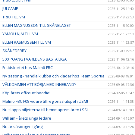
TRIO LEDER I VM
2025-12-05 10:00
JULCAMP
2025-11-25 14:40
TRIO TILL VM
2025-11-18 22:53
ELLEN MAGNUSSON TILL SKÅNELAGET
2025-11-15 10:00
YAMOU NJAI TILL VM
2025-11-11 23:59
ELLEN RASMUSSEN TILL VM
2025-11-11 23:57
SKÅNEDERBY
2025-11-09 19:57
500 POÄNG I VÄRLDENS BÄSTA LIGA
2025-11-06 12:16
Fritidskortet hos Malmö FBC
2025-10-10 08:16
Ny säsong - handla klubba och kläder hos Team Sportia
2025-09-08 18:01
VÄLKOMMEN ATT BÖRJA MED INNEBANDY
2025-09-08 17:36
Köp årets offcourt hoodie!
2024-12-05 15:47
Malmö FBC F08 vidare till regionsslutspel i USM!
2024-11-11 11:38
Nu släpps biljetterna till hemmapremiären i SSL
2024-09-14 15:09
William - årets unga ledare
2024-09-14 15:07
Nu är säsongen igång!
2024-09-10 15:26