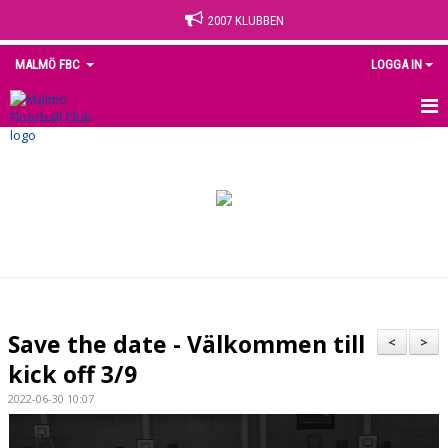
2007 KLUBBEN
MALMÖ FBC
LOGGA IN
HEM
NYHETER
OM KLUBBEN
KONTAKT
KALENDER
Save the date - Välkommen till
<
>
MEDLEM
kick off 3/9
2022-06-30 10:07
MATCHER