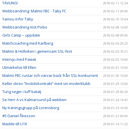
TÄVLING!
2018-02-11 12:24
Webbsändning: Malmö FBC - Täby FC
2018-02-11 09:00
Yamou inför Täby
2018-02-10 19:04
Webbsändning mot Pixbo
2018-02-08 16:00
Girls Camp – uppdate
2018-02-08 09:00
Matchcoaching med Karlberg
2018-02-06 20:23
Malmö & Höllviken i gemensam SSL-fest
2018-02-05 10:21
Intervju med Pawat
2018-02-02 16:00
Utmärkelse till Ellen
2018-02-01 13:00
Malmö FBC rustar och värvar back från SSL-konkurrent
2018-01-30 16:00
Keller skrev ”livstidskontrakt” med sin moderklubb
2018-01-29 16:00
Tung seger i tuff batalj
2018-01-29 00:29
Se Herr A vs Kalmarsund på webben
2018-01-26 16:41
Ny träningsgrupp på Lorensborg
2018-01-25 10:00
#5 Daniel Åkesson
2018-01-21 09:00
Madde till U19
2018-01-16 11:22