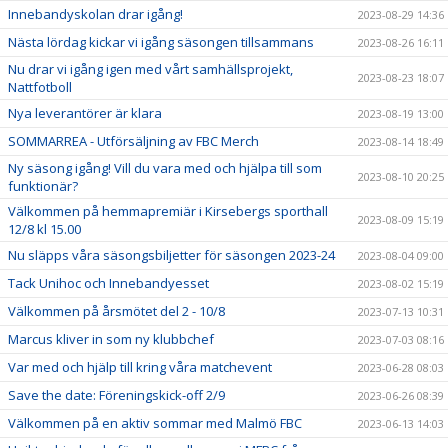
Innebandyskolan drar igång!
2023-08-29 14:36
Nästa lördag kickar vi igång säsongen tillsammans
2023-08-26 16:11
Nu drar vi igång igen med vårt samhällsprojekt,
2023-08-23 18:07
Nattfotboll
Nya leverantörer är klara
2023-08-19 13:00
SOMMARREA - Utförsäljning av FBC Merch
2023-08-14 18:49
Ny säsong igång! Vill du vara med och hjälpa till som
2023-08-10 20:25
funktionär?
Välkommen på hemmapremiär i Kirsebergs sporthall
2023-08-09 15:19
12/8 kl 15.00
Nu släpps våra säsongsbiljetter för säsongen 2023-24
2023-08-04 09:00
Tack Unihoc och Innebandyesset
2023-08-02 15:19
Välkommen på årsmötet del 2 - 10/8
2023-07-13 10:31
Marcus kliver in som ny klubbchef
2023-07-03 08:16
Var med och hjälp till kring våra matchevent
2023-06-28 08:03
Save the date: Föreningskick-off 2/9
2023-06-26 08:39
Välkommen på en aktiv sommar med Malmö FBC
2023-06-13 14:03