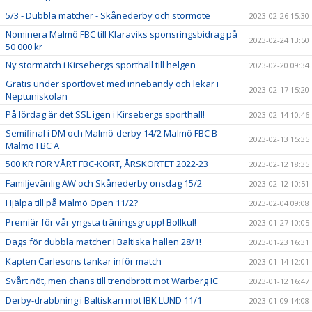
5/3 - Dubbla matcher - Skånederby och stormöte
2023-02-26 15:30
Nominera Malmö FBC till Klaraviks sponsringsbidrag på
2023-02-24 13:50
50 000 kr
Ny stormatch i Kirsebergs sporthall till helgen
2023-02-20 09:34
Gratis under sportlovet med innebandy och lekar i
2023-02-17 15:20
Neptuniskolan
På lördag är det SSL igen i Kirsebergs sporthall!
2023-02-14 10:46
Semifinal i DM och Malmö-derby 14/2 Malmö FBC B -
2023-02-13 15:35
Malmö FBC A
500 KR FÖR VÅRT FBC-KORT, ÅRSKORTET 2022-23
2023-02-12 18:35
Familjevänlig AW och Skånederby onsdag 15/2
2023-02-12 10:51
Hjälpa till på Malmö Open 11/2?
2023-02-04 09:08
Premiär för vår yngsta träningsgrupp! Bollkul!
2023-01-27 10:05
Dags för dubbla matcher i Baltiska hallen 28/1!
2023-01-23 16:31
Kapten Carlesons tankar inför match
2023-01-14 12:01
Svårt nöt, men chans till trendbrott mot Warberg IC
2023-01-12 16:47
Derby-drabbning i Baltiskan mot IBK LUND 11/1
2023-01-09 14:08