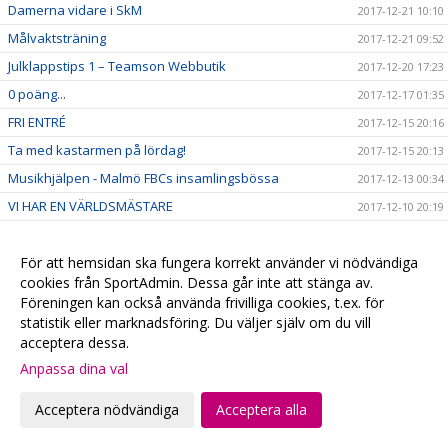
Damerna vidare i SkM
2017-12-21 10:10
Målvaktsträning
2017-12-21 09:52
Julklappstips 1 – Teamson Webbutik
2017-12-20 17:23
0 poäng...
2017-12-17 01:35
FRI ENTRÉ
2017-12-15 20:16
Ta med kastarmen på lördag!
2017-12-15 20:13
Musikhjälpen - Malmö FBCs insamlingsbössa
2017-12-13 00:34
VI HAR EN VÄRLDSMÄSTARE
2017-12-10 20:19
CECILIA DINARDO HISTORISK
2017-12-07 14:14
Målvaktsträning 1
För att hemsidan ska fungera korrekt använder vi nödvändiga
2017-12-06 10:12
cookies från SportAdmin. Dessa går inte att stänga av.
VM-update
2017-12-04 22:48
Föreningen kan också använda frivilliga cookies, t.ex. för
Målvaktsträning
2017-12-04 10:28
statistik eller marknadsföring. Du väljer själv om du vill
acceptera dessa.
Matchens lirare, VM-debutanter & 4+1
2017-12-01 22:42
Anpassa dina val
SM-Regionslutspel DJ18
2017-11-30 09:42
Torsdagsunderhållning!
2017-11-30 00:43
Acceptera nödvändiga
Acceptera alla
Viktig hemmamatch på söndag!
2017-11-30 00:27