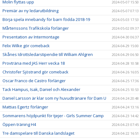
Molin flyttas upp
2024-05-07 15:50
Premiär av ny ledarutbildning
2024-05-07 07:13
Börja spela innebandy för barn födda 2018-19
2024-05-03 17:53
Mårtenssons Trafikskola förlänger
2024-05-02 09:37
Presentation av Intermontage
2024-04-30 06:37
Felix Wilke gör comeback
2024-04-29 15:00
Skånes Idrottsledarstipendie till William Ahlgren
2024-04-29 06:50
Provträna med JAS Herr vecka 18
2024-04-28 10:58
Christofer Sjöstrand gör comeback
2024-04-26 16:05
Oscar Franco de Castro förlänger
2024-04-25 17:36
Tack Hampus, Isak, Daniel och Alexander
2024-04-25 10:53
Daniel Larsson är klar som ny huvudtränare för Dam U
2024-04-24 20:48
Mattias Egertz förlänger
2024-04-24 13:16
Sommarens höjdpunkt för tjejer - Girls Summer Camp
2024-04-23 14:42
Öppen träning H4
2024-04-23 07:45
Tre damspelare till Danska landslaget
2024-04-22 16:51