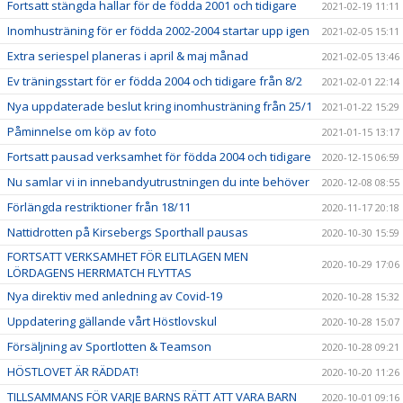
Fortsatt stängda hallar för de födda 2001 och tidigare
2021-02-19 11:11
Inomhusträning för er födda 2002-2004 startar upp igen
2021-02-05 15:11
Extra seriespel planeras i april & maj månad
2021-02-05 13:46
Ev träningsstart för er födda 2004 och tidigare från 8/2
2021-02-01 22:14
Nya uppdaterade beslut kring inomhusträning från 25/1
2021-01-22 15:29
Påminnelse om köp av foto
2021-01-15 13:17
Fortsatt pausad verksamhet för födda 2004 och tidigare
2020-12-15 06:59
Nu samlar vi in innebandyutrustningen du inte behöver
2020-12-08 08:55
Förlängda restriktioner från 18/11
2020-11-17 20:18
Nattidrotten på Kirsebergs Sporthall pausas
2020-10-30 15:59
FORTSATT VERKSAMHET FÖR ELITLAGEN MEN
2020-10-29 17:06
LÖRDAGENS HERRMATCH FLYTTAS
Nya direktiv med anledning av Covid-19
2020-10-28 15:32
Uppdatering gällande vårt Höstlovskul
2020-10-28 15:07
Försäljning av Sportlotten & Teamson
2020-10-28 09:21
HÖSTLOVET ÄR RÄDDAT!
2020-10-20 11:26
TILLSAMMANS FÖR VARJE BARNS RÄTT ATT VARA BARN
2020-10-01 09:16