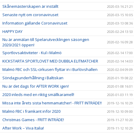
Skånemästerskapen är inställt
2020-03-16 21:21
Senaste nytt om coronaviruset
2020-03-15 10:05
Information gällande Coronaviruset
2020-03-13 08:36
HAPPY DAY
2020-02-24 13:53
Nu är anmälan till Spelarutvecklingen säsongen
2020-02-16 09:28
2020/2021 öppen!
Sportlovsaktiviteter - Kul i Malmö
2020-02-14 17:00
KICKSTARTA SPORTLOVET MED DUBBLA ELITMATCHER
2020-02-14 14:03
Malmö FBC och SSL-cirkusen flyttar in i Burlövshallen
2020-02-04 09:09
Söndagsunderhållning i Baltiskan
2020-01-19 08:22
Nu är det dags för AFTER WORK igen!
2020-01-08 16:01
2020 inleds med en riktig smällkaramell!
2020-01-03 11:19
Missa inte årets sista hemmamatcher! - FRITT INTRÄDE!!
2019-12-16 10:29
Malmö FBC i framkant inför 2020
2019-12-10 09:00
Christmas Games - FRITT INTRÄDE!
2019-11-27 10:20
After Work – Viva Italia!
2019-11-12 10:29