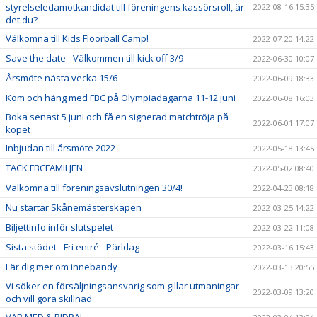
styrelseledamotkandidat till föreningens kassörsroll, är
2022-08-16 15:35
det du?
Välkomna till Kids Floorball Camp!
2022-07-20 14:22
Save the date - Välkommen till kick off 3/9
2022-06-30 10:07
Årsmöte nästa vecka 15/6
2022-06-09 18:33
Kom och häng med FBC på Olympiadagarna 11-12 juni
2022-06-08 16:03
Boka senast 5 juni och få en signerad matchtröja på
2022-06-01 17:07
köpet
Inbjudan till årsmöte 2022
2022-05-18 13:45
TACK FBCFAMILJEN
2022-05-02 08:40
Välkomna till föreningsavslutningen 30/4!
2022-04-23 08:18
Nu startar Skånemästerskapen
2022-03-25 14:22
Biljettinfo inför slutspelet
2022-03-22 11:08
Sista stödet - Fri entré - Pärldag
2022-03-16 15:43
Lär dig mer om innebandy
2022-03-13 20:55
Vi söker en försäljningsansvarig som gillar utmaningar
2022-03-09 13:20
och vill göra skillnad