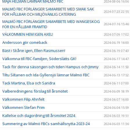
MAJA HELMAN LÄMNAR MALMÖ FBC
2024-08-06 16:06
MALMÖ FBC FÖRLÄNGER SAMARBETE MED SMAK SAK
2024-07-23 22:55
FÖR HÅLLBAR OCH MILJÖVÄNLIG CATERING
MALMÖ FBC FÖRLÄNGER SAMARBETE MED WANGESKOG
2024-07-16 15:46
FÖR EN HÅLLBAR FRAMTID
VÄLKOMMEN HEM IGEN AXEL!
2024-07-09 17:02
Andersson gör comeback
2024-06-19 16:00
Bäst i Skåne igen, Ellen Rasmussen!
2024-06-19 07:43
Välkomna till FBC-familjen, Söderslätts GK!
2024-06-17 14:47
Tack för denna säsongen och tiden Hampus och Jimmy
2024-06-14 11:50
Tiltu Siltanen och Ida Gyllensjö lämnar Malmö FBC
2024-06-13 17:52
Tack Martina, Elsa och Sandra
2024-06-11 07:00
Valberedningens förslag till årsmötet
2024-06-09 18:19
Välkommen Filip Ahnfelt
2024-06-07 16:00
Välkommen Stefan Prim
2024-06-04 15:59
Kallelse och dagordning till årsmötet 2024
2024-06-03 19:51
Summering av Malmö FBCs samhällsnytta 2023-24
2024-06-03 11:36