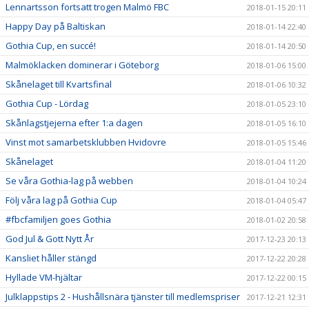
Lennartsson fortsatt trogen Malmö FBC
2018-01-15 20:11
Happy Day på Baltiskan
2018-01-14 22:40
Gothia Cup, en succé!
2018-01-14 20:50
Malmöklacken dominerar i Göteborg
2018-01-06 15:00
Skånelaget till Kvartsfinal
2018-01-06 10:32
Gothia Cup - Lördag
2018-01-05 23:10
Skånlagstjejerna efter 1:a dagen
2018-01-05 16:10
Vinst mot samarbetsklubben Hvidovre
2018-01-05 15:46
Skånelaget
2018-01-04 11:20
Se våra Gothia-lag på webben
2018-01-04 10:24
Följ våra lag på Gothia Cup
2018-01-04 05:47
#fbcfamiljen goes Gothia
2018-01-02 20:58
God Jul & Gott Nytt År
2017-12-23 20:13
Kansliet håller stängd
2017-12-22 20:28
Hyllade VM-hjältar
2017-12-22 00:15
Julklappstips 2 - Hushållsnära tjänster till medlemspriser
2017-12-21 12:31