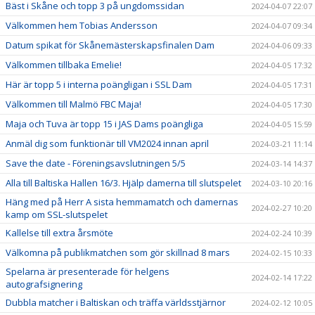
Bäst i Skåne och topp 3 på ungdomssidan
2024-04-07 22:07
Välkommen hem Tobias Andersson
2024-04-07 09:34
Datum spikat för Skånemästerskapsfinalen Dam
2024-04-06 09:33
Välkommen tillbaka Emelie!
2024-04-05 17:32
Här är topp 5 i interna poängligan i SSL Dam
2024-04-05 17:31
Välkommen till Malmö FBC Maja!
2024-04-05 17:30
Maja och Tuva är topp 15 i JAS Dams poängliga
2024-04-05 15:59
Anmäl dig som funktionär till VM2024 innan april
2024-03-21 11:14
Save the date - Föreningsavslutningen 5/5
2024-03-14 14:37
Alla till Baltiska Hallen 16/3. Hjälp damerna till slutspelet
2024-03-10 20:16
Häng med på Herr A sista hemmamatch och damernas
2024-02-27 10:20
kamp om SSL-slutspelet
Kallelse till extra årsmöte
2024-02-24 10:39
Välkomna på publikmatchen som gör skillnad 8 mars
2024-02-15 10:33
Spelarna är presenterade för helgens
2024-02-14 17:22
autografsignering
Dubbla matcher i Baltiskan och träffa världsstjärnor
2024-02-12 10:05