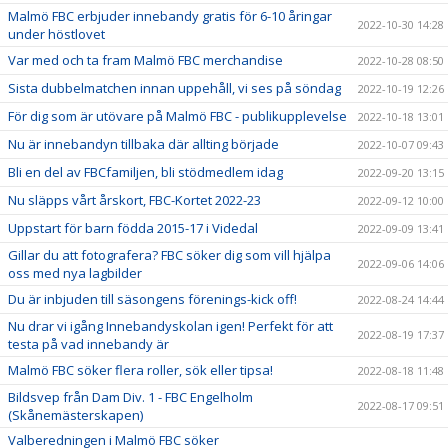
Malmö FBC erbjuder innebandy gratis för 6-10 åringar
2022-10-30 14:28
under höstlovet
Var med och ta fram Malmö FBC merchandise
2022-10-28 08:50
Sista dubbelmatchen innan uppehåll, vi ses på söndag
2022-10-19 12:26
För dig som är utövare på Malmö FBC - publikupplevelse
2022-10-18 13:01
Nu är innebandyn tillbaka där allting började
2022-10-07 09:43
Bli en del av FBCfamiljen, bli stödmedlem idag
2022-09-20 13:15
Nu släpps vårt årskort, FBC-Kortet 2022-23
2022-09-12 10:00
Uppstart för barn födda 2015-17 i Videdal
2022-09-09 13:41
Gillar du att fotografera? FBC söker dig som vill hjälpa
2022-09-06 14:06
oss med nya lagbilder
Du är inbjuden till säsongens förenings-kick off!
2022-08-24 14:44
Nu drar vi igång Innebandyskolan igen! Perfekt för att
2022-08-19 17:37
testa på vad innebandy är
Malmö FBC söker flera roller, sök eller tipsa!
2022-08-18 11:48
Bildsvep från Dam Div. 1 - FBC Engelholm
2022-08-17 09:51
(Skånemästerskapen)
Valberedningen i Malmö FBC söker