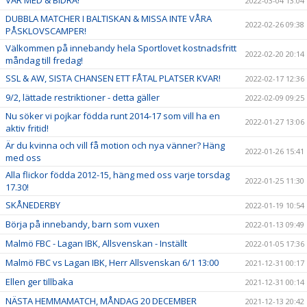
VAR MED & BIDRA!
2022-03-04 13:04
DUBBLA MATCHER I BALTISKAN & MISSA INTE VÅRA
2022-02-26 09:38
PÅSKLOVSCAMPER!
Välkommen på innebandy hela Sportlovet kostnadsfritt
2022-02-20 20:14
måndag till fredag!
SSL & AW, SISTA CHANSEN ETT FÅTAL PLATSER KVAR!
2022-02-17 12:36
9/2, lättade restriktioner - detta gäller
2022-02-09 09:25
Nu söker vi pojkar födda runt 2014-17 som vill ha en
2022-01-27 13:06
aktiv fritid!
Är du kvinna och vill få motion och nya vänner? Häng
2022-01-26 15:41
med oss
Alla flickor födda 2012-15, häng med oss varje torsdag
2022-01-25 11:30
17.30!
SKÅNEDERBY
2022-01-19 10:54
Börja på innebandy, barn som vuxen
2022-01-13 09:49
Malmö FBC - Lagan IBK, Allsvenskan - Inställt
2022-01-05 17:36
Malmö FBC vs Lagan IBK, Herr Allsvenskan 6/1 13:00
2021-12-31 00:17
Ellen ger tillbaka
2021-12-31 00:14
NÄSTA HEMMAMATCH, MÅNDAG 20 DECEMBER
2021-12-13 20:42