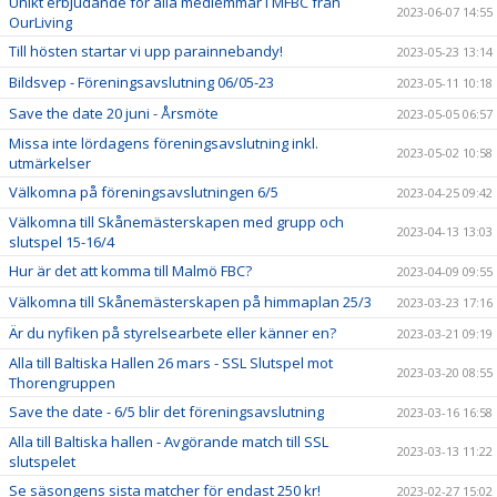
Unikt erbjudande för alla medlemmar i MFBC från
2023-06-07 14:55
OurLiving
Till hösten startar vi upp parainnebandy!
2023-05-23 13:14
Bildsvep - Föreningsavslutning 06/05-23
2023-05-11 10:18
Save the date 20 juni - Årsmöte
2023-05-05 06:57
Missa inte lördagens föreningsavslutning inkl.
2023-05-02 10:58
utmärkelser
Välkomna på föreningsavslutningen 6/5
2023-04-25 09:42
Välkomna till Skånemästerskapen med grupp och
2023-04-13 13:03
slutspel 15-16/4
Hur är det att komma till Malmö FBC?
2023-04-09 09:55
Välkomna till Skånemästerskapen på himmaplan 25/3
2023-03-23 17:16
Är du nyfiken på styrelsearbete eller känner en?
2023-03-21 09:19
Alla till Baltiska Hallen 26 mars - SSL Slutspel mot
2023-03-20 08:55
Thorengruppen
Save the date - 6/5 blir det föreningsavslutning
2023-03-16 16:58
Alla till Baltiska hallen - Avgörande match till SSL
2023-03-13 11:22
slutspelet
Se säsongens sista matcher för endast 250 kr!
2023-02-27 15:02