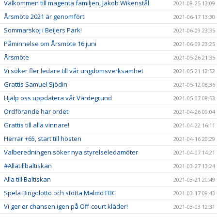
Välkommen till magenta familjen, Jakob Wikenstål
2021-08-25 13:09
Årsmöte 2021 är genomfört!
2021-06-17 13:30
Sommarskoj i Beijers Park!
2021-06-09 23:35
Påminnelse om Årsmöte 16 juni
2021-06-09 23:25
Årsmöte
2021-05-26 21:35
Vi söker fler ledare till vår ungdomsverksamhet
2021-05-21 12:52
Grattis Samuel Sjödin
2021-05-12 08:36
Hjälp oss uppdatera vår Värdegrund
2021-05-07 08:53
Ordförande har ordet
2021-04-26 09:04
Grattis till alla vinnare!
2021-04-22 16:11
Herrar +65, start till hösten
2021-04-16 20:29
Valberedningen söker nya styrelseledamöter
2021-04-07 14:21
#Allatillbaltiskan
2021-03-27 13:24
Alla till Baltiskan
2021-03-21 20:49
Spela Bingolotto och stötta Malmö FBC
2021-03-17 09:43
Vi ger er chansen igen på Off-court kläder!
2021-03-03 12:31