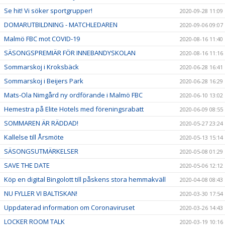
Se hit! Vi söker sportgrupper!
2020-09-28 11:09
DOMARUTBILDNING - MATCHLEDAREN
2020-09-06 09:07
Malmö FBC mot COVID-19
2020-08-16 11:40
SÄSONGSPREMIÄR FÖR INNEBANDYSKOLAN
2020-08-16 11:16
Sommarskoj i Kroksbäck
2020-06-28 16:41
Sommarskoj i Beijers Park
2020-06-28 16:29
Mats-Ola Nimgård ny ordförande i Malmö FBC
2020-06-10 13:02
Hemestra på Elite Hotels med föreningsrabatt
2020-06-09 08:55
SOMMAREN ÄR RÄDDAD!
2020-05-27 23:24
Kallelse till Årsmöte
2020-05-13 15:14
SÄSONGSUTMÄRKELSER
2020-05-08 01:29
SAVE THE DATE
2020-05-06 12:12
Köp en digital Bingolott till påskens stora hemmakväll
2020-04-08 08:43
NU FYLLER VI BALTISKAN!
2020-03-30 17:54
Uppdaterad information om Coronaviruset
2020-03-26 14:43
LOCKER ROOM TALK
2020-03-19 10:16