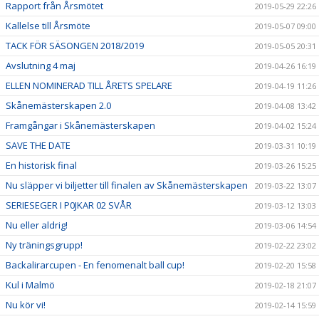
Rapport från Årsmötet
2019-05-29 22:26
Kallelse till Årsmöte
2019-05-07 09:00
TACK FÖR SÄSONGEN 2018/2019
2019-05-05 20:31
Avslutning 4 maj
2019-04-26 16:19
ELLEN NOMINERAD TILL ÅRETS SPELARE
2019-04-19 11:26
Skånemästerskapen 2.0
2019-04-08 13:42
Framgångar i Skånemästerskapen
2019-04-02 15:24
SAVE THE DATE
2019-03-31 10:19
En historisk final
2019-03-26 15:25
Nu släpper vi biljetter till finalen av Skånemästerskapen
2019-03-22 13:07
SERIESEGER I P0JKAR 02 SVÅR
2019-03-12 13:03
Nu eller aldrig!
2019-03-06 14:54
Ny träningsgrupp!
2019-02-22 23:02
Backalirarcupen - En fenomenalt ball cup!
2019-02-20 15:58
Kul i Malmö
2019-02-18 21:07
Nu kör vi!
2019-02-14 15:59