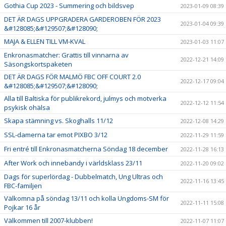
Gothia Cup 2023 - Summering och bildsvep
2023-01-09 08:39
DET ÄR DAGS UPPGRADERA GARDEROBEN FÖR 2023
2023-01-04 09:39
&#128085;&#129507;&#128090;
MAJA & ELLEN TILL VM-KVAL
2023-01-03 11:07
Enkronasmatcher: Grattis till vinnarna av
2022-12-21 14:09
Säsongskortspaketen
DET ÄR DAGS FÖR MALMÖ FBC OFF COURT 2.0
2022-12-17 09:04
&#128085;&#129507;&#128090;
Alla till Baltiska för publikrekord, julmys och motverka
2022-12-12 11:54
psykisk ohälsa
Skapa stämning vs. Skoghalls 11/12
2022-12-08 14:29
SSL-damerna tar emot PIXBO 3/12
2022-11-29 11:59
Fri entré till Enkronasmatcherna Söndag 18 december
2022-11-28 16:13
After Work och innebandy i världsklass 23/11
2022-11-20 09:02
Dags för superlördag - Dubbelmatch, Ung Ultras och
2022-11-16 13:45
FBC-familjen
Välkomna på söndag 13/11 och kolla Ungdoms-SM för
2022-11-11 15:08
Pojkar 16 år
Välkommen till 2007-klubben!
2022-11-07 11:07