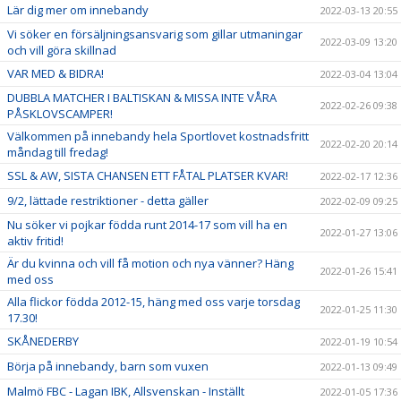
Lär dig mer om innebandy
2022-03-13 20:55
Vi söker en försäljningsansvarig som gillar utmaningar
2022-03-09 13:20
och vill göra skillnad
VAR MED & BIDRA!
2022-03-04 13:04
DUBBLA MATCHER I BALTISKAN & MISSA INTE VÅRA
2022-02-26 09:38
PÅSKLOVSCAMPER!
Välkommen på innebandy hela Sportlovet kostnadsfritt
2022-02-20 20:14
måndag till fredag!
SSL & AW, SISTA CHANSEN ETT FÅTAL PLATSER KVAR!
2022-02-17 12:36
9/2, lättade restriktioner - detta gäller
2022-02-09 09:25
Nu söker vi pojkar födda runt 2014-17 som vill ha en
2022-01-27 13:06
aktiv fritid!
Är du kvinna och vill få motion och nya vänner? Häng
2022-01-26 15:41
med oss
Alla flickor födda 2012-15, häng med oss varje torsdag
2022-01-25 11:30
17.30!
SKÅNEDERBY
2022-01-19 10:54
Börja på innebandy, barn som vuxen
2022-01-13 09:49
Malmö FBC - Lagan IBK, Allsvenskan - Inställt
2022-01-05 17:36