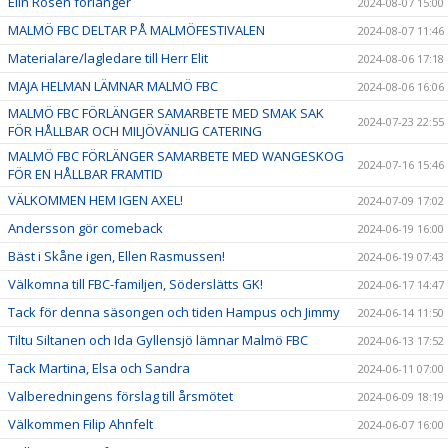
Elin Rosén förlänger
2024-08-07 15:00
MALMÖ FBC DELTAR PÅ MALMÖFESTIVALEN
2024-08-07 11:46
Materialare/lagledare till Herr Elit
2024-08-06 17:18
MAJA HELMAN LÄMNAR MALMÖ FBC
2024-08-06 16:06
MALMÖ FBC FÖRLÄNGER SAMARBETE MED SMAK SAK
2024-07-23 22:55
FÖR HÅLLBAR OCH MILJÖVÄNLIG CATERING
MALMÖ FBC FÖRLÄNGER SAMARBETE MED WANGESKOG
2024-07-16 15:46
FÖR EN HÅLLBAR FRAMTID
VÄLKOMMEN HEM IGEN AXEL!
2024-07-09 17:02
Andersson gör comeback
2024-06-19 16:00
Bäst i Skåne igen, Ellen Rasmussen!
2024-06-19 07:43
Välkomna till FBC-familjen, Söderslätts GK!
2024-06-17 14:47
Tack för denna säsongen och tiden Hampus och Jimmy
2024-06-14 11:50
Tiltu Siltanen och Ida Gyllensjö lämnar Malmö FBC
2024-06-13 17:52
Tack Martina, Elsa och Sandra
2024-06-11 07:00
Valberedningens förslag till årsmötet
2024-06-09 18:19
Välkommen Filip Ahnfelt
2024-06-07 16:00