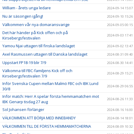
William - årets unga ledare
2024-09-14 15:07
Nu är säsongen igång!
2024-09-10 15:26
Välkommen vår nya domaransvarige
2024-09-05 00:15
Det här händer på Kick offen och på
2024-09-03 17:41
Kirsebergsfestivalen
Yamou Njai uttagen till finska landslaget
2024-09-02 13:47
Axel Rasmussen uttagen till Danska landslaget
2024-08-31 09:40
Uppstart FP18-19 blir 7/9
2024-08-30 14:41
Välkomna till FBC-familjens Kick off och
2024-08-29 15:21
Kirsebergsfestivalen 7/9
Inför Svenska Cupen mellan Malmö FBC och IBK Lund
2024-08-29 06:55
30/8
Inför match: Herr A spelar första hemmamatchen mot
2024-08-26 11:33
IBK Genarp tisdag 27 aug
Sol Johansen förlänger
2024-08-16 16:00
VÄLKOMMEN ATT BÖRJA MED INNEBANDY
2024-08-14 18:01
VÄLKOMMEN TILL DE FÖRSTA HEMMAMATCHERNA
2024-08-09 10:32