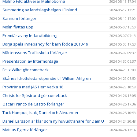
Malmö FBC aktiverar Malmöborna
2024-05-13 17:04
Summering av landslagshelgen i Finland
2024-05-12 13:21
Sannum förlänger
2024-05-10 17:00
Molin flyttas upp
2024-05-07 15:50
Premiär av ny ledarutbildning
2024-05-07 07:13
Börja spela innebandy för barn födda 2018-19
2024-05-03 17:53
Mårtenssons Trafikskola förlänger
2024-05-02 09:37
Presentation av Intermontage
2024-04-30 06:37
Felix Wilke gör comeback
2024-04-29 15:00
Skånes Idrottsledarstipendie till William Ahlgren
2024-04-29 06:50
Provträna med JAS Herr vecka 18
2024-04-28 10:58
Christofer Sjöstrand gör comeback
2024-04-26 16:05
Oscar Franco de Castro förlänger
2024-04-25 17:36
Tack Hampus, Isak, Daniel och Alexander
2024-04-25 10:53
Daniel Larsson är klar som ny huvudtränare för Dam U
2024-04-24 20:48
Mattias Egertz förlänger
2024-04-24 13:16