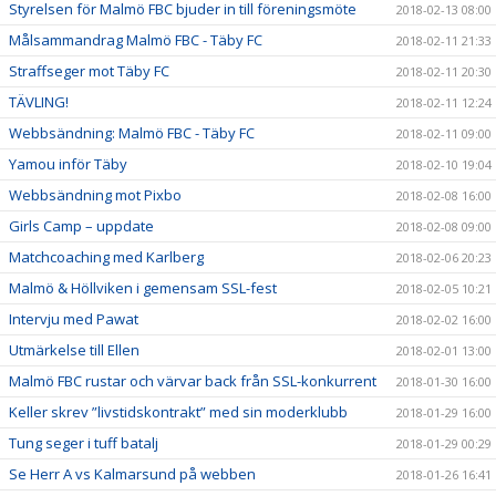
Styrelsen för Malmö FBC bjuder in till föreningsmöte
2018-02-13 08:00
Målsammandrag Malmö FBC - Täby FC
2018-02-11 21:33
Straffseger mot Täby FC
2018-02-11 20:30
TÄVLING!
2018-02-11 12:24
Webbsändning: Malmö FBC - Täby FC
2018-02-11 09:00
Yamou inför Täby
2018-02-10 19:04
Webbsändning mot Pixbo
2018-02-08 16:00
Girls Camp – uppdate
2018-02-08 09:00
Matchcoaching med Karlberg
2018-02-06 20:23
Malmö & Höllviken i gemensam SSL-fest
2018-02-05 10:21
Intervju med Pawat
2018-02-02 16:00
Utmärkelse till Ellen
2018-02-01 13:00
Malmö FBC rustar och värvar back från SSL-konkurrent
2018-01-30 16:00
Keller skrev ”livstidskontrakt” med sin moderklubb
2018-01-29 16:00
Tung seger i tuff batalj
2018-01-29 00:29
Se Herr A vs Kalmarsund på webben
2018-01-26 16:41