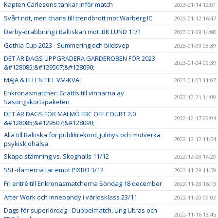
Kapten Carlesons tankar inför match
2023-01-14 12:01
Svårt nöt, men chans till trendbrott mot Warberg IC
2023-01-12 16:47
Derby-drabbning i Baltiskan mot IBK LUND 11/1
2023-01-09 14:08
Gothia Cup 2023 - Summering och bildsvep
2023-01-09 08:39
DET ÄR DAGS UPPGRADERA GARDEROBEN FÖR 2023
2023-01-04 09:39
&#128085;&#129507;&#128090;
MAJA & ELLEN TILL VM-KVAL
2023-01-03 11:07
Enkronasmatcher: Grattis till vinnarna av
2022-12-21 14:09
Säsongskortspaketen
DET ÄR DAGS FÖR MALMÖ FBC OFF COURT 2.0
2022-12-17 09:04
&#128085;&#129507;&#128090;
Alla till Baltiska för publikrekord, julmys och motverka
2022-12-12 11:54
psykisk ohälsa
Skapa stämning vs. Skoghalls 11/12
2022-12-08 14:29
SSL-damerna tar emot PIXBO 3/12
2022-11-29 11:59
Fri entré till Enkronasmatcherna Söndag 18 december
2022-11-28 16:13
After Work och innebandy i världsklass 23/11
2022-11-20 09:02
Dags för superlördag - Dubbelmatch, Ung Ultras och
2022-11-16 13:45