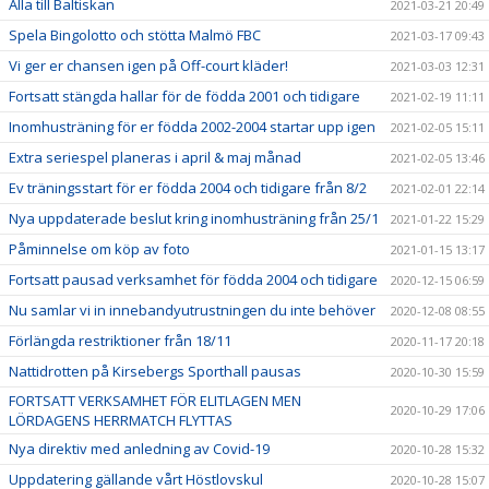
Alla till Baltiskan
2021-03-21 20:49
Spela Bingolotto och stötta Malmö FBC
2021-03-17 09:43
Vi ger er chansen igen på Off-court kläder!
2021-03-03 12:31
Fortsatt stängda hallar för de födda 2001 och tidigare
2021-02-19 11:11
Inomhusträning för er födda 2002-2004 startar upp igen
2021-02-05 15:11
Extra seriespel planeras i april & maj månad
2021-02-05 13:46
Ev träningsstart för er födda 2004 och tidigare från 8/2
2021-02-01 22:14
Nya uppdaterade beslut kring inomhusträning från 25/1
2021-01-22 15:29
Påminnelse om köp av foto
2021-01-15 13:17
Fortsatt pausad verksamhet för födda 2004 och tidigare
2020-12-15 06:59
Nu samlar vi in innebandyutrustningen du inte behöver
2020-12-08 08:55
Förlängda restriktioner från 18/11
2020-11-17 20:18
Nattidrotten på Kirsebergs Sporthall pausas
2020-10-30 15:59
FORTSATT VERKSAMHET FÖR ELITLAGEN MEN
2020-10-29 17:06
LÖRDAGENS HERRMATCH FLYTTAS
Nya direktiv med anledning av Covid-19
2020-10-28 15:32
Uppdatering gällande vårt Höstlovskul
2020-10-28 15:07