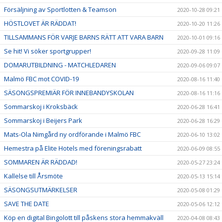
Försäljning av Sportlotten & Teamson
2020-10-28 09:21
HÖSTLOVET ÄR RÄDDAT!
2020-10-20 11:26
TILLSAMMANS FÖR VARJE BARNS RÄTT ATT VARA BARN
2020-10-01 09:16
Se hit! Vi söker sportgrupper!
2020-09-28 11:09
DOMARUTBILDNING - MATCHLEDAREN
2020-09-06 09:07
Malmö FBC mot COVID-19
2020-08-16 11:40
SÄSONGSPREMIÄR FÖR INNEBANDYSKOLAN
2020-08-16 11:16
Sommarskoj i Kroksbäck
2020-06-28 16:41
Sommarskoj i Beijers Park
2020-06-28 16:29
Mats-Ola Nimgård ny ordförande i Malmö FBC
2020-06-10 13:02
Hemestra på Elite Hotels med föreningsrabatt
2020-06-09 08:55
SOMMAREN ÄR RÄDDAD!
2020-05-27 23:24
Kallelse till Årsmöte
2020-05-13 15:14
SÄSONGSUTMÄRKELSER
2020-05-08 01:29
SAVE THE DATE
2020-05-06 12:12
Köp en digital Bingolott till påskens stora hemmakväll
2020-04-08 08:43