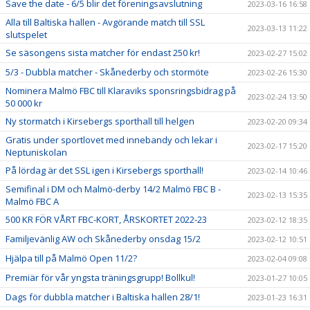
Save the date - 6/5 blir det föreningsavslutning
2023-03-16 16:58
Alla till Baltiska hallen - Avgörande match till SSL
2023-03-13 11:22
slutspelet
Se säsongens sista matcher för endast 250 kr!
2023-02-27 15:02
5/3 - Dubbla matcher - Skånederby och stormöte
2023-02-26 15:30
Nominera Malmö FBC till Klaraviks sponsringsbidrag på
2023-02-24 13:50
50 000 kr
Ny stormatch i Kirsebergs sporthall till helgen
2023-02-20 09:34
Gratis under sportlovet med innebandy och lekar i
2023-02-17 15:20
Neptuniskolan
På lördag är det SSL igen i Kirsebergs sporthall!
2023-02-14 10:46
Semifinal i DM och Malmö-derby 14/2 Malmö FBC B -
2023-02-13 15:35
Malmö FBC A
500 KR FÖR VÅRT FBC-KORT, ÅRSKORTET 2022-23
2023-02-12 18:35
Familjevänlig AW och Skånederby onsdag 15/2
2023-02-12 10:51
Hjälpa till på Malmö Open 11/2?
2023-02-04 09:08
Premiär för vår yngsta träningsgrupp! Bollkul!
2023-01-27 10:05
Dags för dubbla matcher i Baltiska hallen 28/1!
2023-01-23 16:31