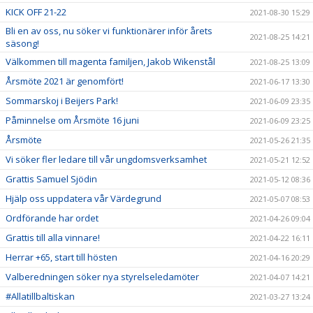
KICK OFF 21-22
2021-08-30 15:29
Bli en av oss, nu söker vi funktionärer inför årets
2021-08-25 14:21
säsong!
Välkommen till magenta familjen, Jakob Wikenstål
2021-08-25 13:09
Årsmöte 2021 är genomfört!
2021-06-17 13:30
Sommarskoj i Beijers Park!
2021-06-09 23:35
Påminnelse om Årsmöte 16 juni
2021-06-09 23:25
Årsmöte
2021-05-26 21:35
Vi söker fler ledare till vår ungdomsverksamhet
2021-05-21 12:52
Grattis Samuel Sjödin
2021-05-12 08:36
Hjälp oss uppdatera vår Värdegrund
2021-05-07 08:53
Ordförande har ordet
2021-04-26 09:04
Grattis till alla vinnare!
2021-04-22 16:11
Herrar +65, start till hösten
2021-04-16 20:29
Valberedningen söker nya styrelseledamöter
2021-04-07 14:21
#Allatillbaltiskan
2021-03-27 13:24