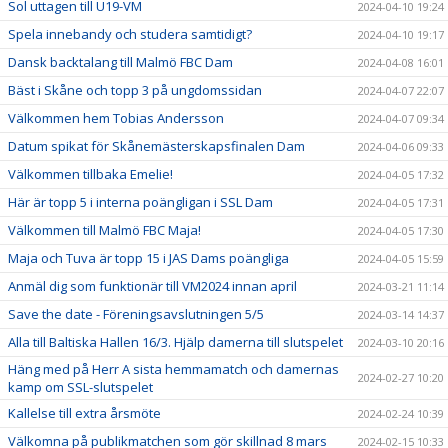
Sol uttagen till U19-VM
2024-04-10 19:24
Spela innebandy och studera samtidigt?
2024-04-10 19:17
Dansk backtalang till Malmö FBC Dam
2024-04-08 16:01
Bäst i Skåne och topp 3 på ungdomssidan
2024-04-07 22:07
Välkommen hem Tobias Andersson
2024-04-07 09:34
Datum spikat för Skånemästerskapsfinalen Dam
2024-04-06 09:33
Välkommen tillbaka Emelie!
2024-04-05 17:32
Här är topp 5 i interna poängligan i SSL Dam
2024-04-05 17:31
Välkommen till Malmö FBC Maja!
2024-04-05 17:30
Maja och Tuva är topp 15 i JAS Dams poängliga
2024-04-05 15:59
Anmäl dig som funktionär till VM2024 innan april
2024-03-21 11:14
Save the date - Föreningsavslutningen 5/5
2024-03-14 14:37
Alla till Baltiska Hallen 16/3. Hjälp damerna till slutspelet
2024-03-10 20:16
Häng med på Herr A sista hemmamatch och damernas
2024-02-27 10:20
kamp om SSL-slutspelet
Kallelse till extra årsmöte
2024-02-24 10:39
Välkomna på publikmatchen som gör skillnad 8 mars
2024-02-15 10:33