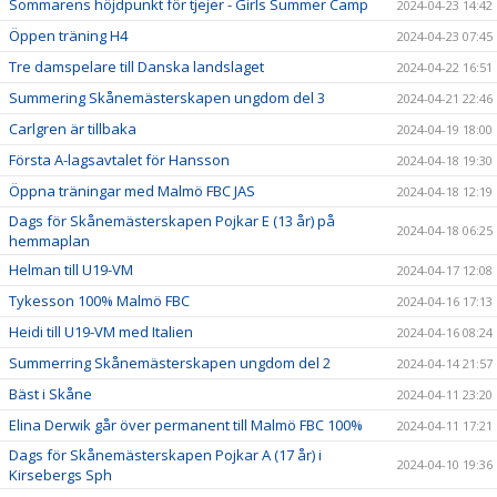
Sommarens höjdpunkt för tjejer - Girls Summer Camp
2024-04-23 14:42
Öppen träning H4
2024-04-23 07:45
Tre damspelare till Danska landslaget
2024-04-22 16:51
Summering Skånemästerskapen ungdom del 3
2024-04-21 22:46
Carlgren är tillbaka
2024-04-19 18:00
Första A-lagsavtalet för Hansson
2024-04-18 19:30
Öppna träningar med Malmö FBC JAS
2024-04-18 12:19
Dags för Skånemästerskapen Pojkar E (13 år) på
2024-04-18 06:25
hemmaplan
Helman till U19-VM
2024-04-17 12:08
Tykesson 100% Malmö FBC
2024-04-16 17:13
Heidi till U19-VM med Italien
2024-04-16 08:24
Summerring Skånemästerskapen ungdom del 2
2024-04-14 21:57
Bäst i Skåne
2024-04-11 23:20
Elina Derwik går över permanent till Malmö FBC 100%
2024-04-11 17:21
Dags för Skånemästerskapen Pojkar A (17 år) i
2024-04-10 19:36
Kirsebergs Sph