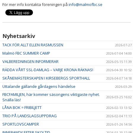
För mer info kontakta föreningen på
info@malmofbc.se
Nyhetsarkiv
TACK FÖR ALLT ELLEN RASMUSSEN
2026-07-27
Malmö FBC SUMMER CAMP
2026-07-04 14:00
VALBEREDNINGEN INFORMERAR
2026-05-15 11:39
RÄDDA VÅRT SSL-DAMLAG – VARJE KRONA RÄKNAS!
2026-04-30 10:52
SKÅNEMÄSTERSKAPEN I KIRSEBERGS SPORTHALL
2026-04-07 14:18
Uttalande gällande gårdagens händelse
2026-03-29
FBCFAMILJEN, här kommer säsongens viktigaste nyhet.
2026-03-25 16:02
Snälla läs!
LÅNA BOK = FRIBILJETT
2026-02-13 13:52
TRIO PÅ LANDSLAGSUPPDRAG
2026-02-04 11:13
SPORTLOVSCAMPER
2026-01-26 14:56
INNEBANDY EFTER SKOLTID
2026-01-20 12:58