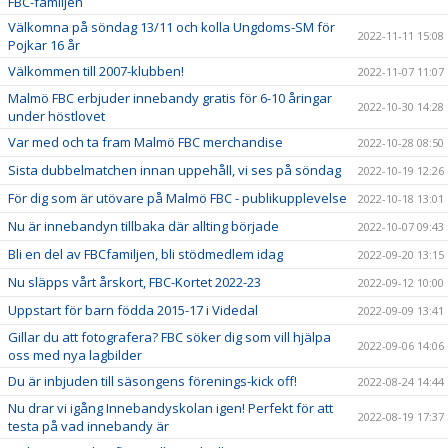
FBC-familjen
Välkomna på söndag 13/11 och kolla Ungdoms-SM för
2022-11-11 15:08
Pojkar 16 år
Välkommen till 2007-klubben!
2022-11-07 11:07
Malmö FBC erbjuder innebandy gratis för 6-10 åringar
2022-10-30 14:28
under höstlovet
Var med och ta fram Malmö FBC merchandise
2022-10-28 08:50
Sista dubbelmatchen innan uppehåll, vi ses på söndag
2022-10-19 12:26
För dig som är utövare på Malmö FBC - publikupplevelse
2022-10-18 13:01
Nu är innebandyn tillbaka där allting började
2022-10-07 09:43
Bli en del av FBCfamiljen, bli stödmedlem idag
2022-09-20 13:15
Nu släpps vårt årskort, FBC-Kortet 2022-23
2022-09-12 10:00
Uppstart för barn födda 2015-17 i Videdal
2022-09-09 13:41
Gillar du att fotografera? FBC söker dig som vill hjälpa
2022-09-06 14:06
oss med nya lagbilder
Du är inbjuden till säsongens förenings-kick off!
2022-08-24 14:44
Nu drar vi igång Innebandyskolan igen! Perfekt för att
2022-08-19 17:37
testa på vad innebandy är