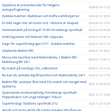
Spelarna är presenterade för helgens
2024-02-14 17:22
autografsignering
Dubbla matcher i Baltiskan och träffa världsstjärnor
2024-02-12 10:05
En bild säger mer än tusen ord - Historia är skapad
2024-02-05 15:55
Hemmamatch på lördag kl 15.00 i Kirsebergs sporthall
2024-02-05 09:30
Unikt lag tävlar vid Veteran-SM i Uppsala
2024-01-31 09:16
Dags för superlördag igen 27/1 - Dubbla matcher
2024-01-26 11:14
Uttalande Malmö FBC
2024-01-19 18:02
Missa inte tacofest med Malmöderby | Malmö FBC -
2024-01-17 20:11
Malmhaug IBF 24/1
Ny match på söndag i SSL, välkomna!
2024-01-16 13:55
Nu kan du anmäla dig till tacofest och Malmöderby 24/1
2024-01-10 17:39
Malmö FBC avslutar året med SSL-match och mingel med
2023-12-26 09:52
spelarna
Spännande innebandyhelg i Kirsebergs sporthall –
2023-12-11 15:43
Pepparkakor och unga talanger i fokus!
Superlördag i Stadions sporthall 2/12
2023-11-27 13:34
Ansök och testa att bli vår nästa speaker till några av