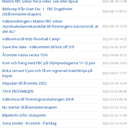
Malmö FBC söker flera roller, sök eller tipsa!
2022-08-18 11:48
Bildsvep från Dam Div. 1 - FBC Engelholm
2022-08-17 09:51
(Skånemästerskapen)
Valberedningen i Malmö FBC söker
styrelseledamotkandidat till föreningens kassörsroll, är
2022-08-16 15:35
det du?
Välkomna till Kids Floorball Camp!
2022-07-20 14:22
Save the date - Välkommen till kick off 3/9
2022-06-30 10:07
Årsmöte nästa vecka 15/6
2022-06-09 18:33
Kom och häng med FBC på Olympiadagarna 11-12 juni
2022-06-08 16:03
Boka senast 5 juni och få en signerad matchtröja på
2022-06-01 17:07
köpet
Inbjudan till årsmöte 2022
2022-05-18 13:45
TACK FBCFAMILJEN
2022-05-02 08:40
Välkomna till föreningsavslutningen 30/4!
2022-04-23 08:18
Nu startar Skånemästerskapen
2022-03-25 14:22
Biljettinfo inför slutspelet
2022-03-22 11:08
Sista stödet - Fri entré - Pärldag
2022-03-16 15:43