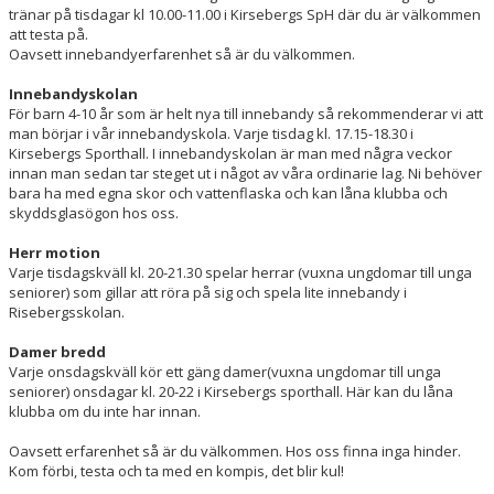
tränar på tisdagar kl 10.00-11.00 i Kirsebergs SpH där du är välkommen
att testa på.
Oavsett innebandyerfarenhet så är du välkommen.
Innebandyskolan
För barn 4-10 år som är helt nya till innebandy så rekommenderar vi att
man börjar i vår innebandyskola. Varje tisdag kl. 17.15-18.30 i
Kirsebergs Sporthall. I innebandyskolan är man med några veckor
innan man sedan tar steget ut i något av våra ordinarie lag. Ni behöver
bara ha med egna skor och vattenflaska och kan låna klubba och
skyddsglasögon hos oss.
Herr motion
Varje tisdagskväll kl. 20-21.30 spelar herrar (vuxna ungdomar till unga
seniorer) som gillar att röra på sig och spela lite innebandy i
Risebergsskolan.
Damer bredd
Varje onsdagskväll kör ett gäng damer(vuxna ungdomar till unga
seniorer) onsdagar kl. 20-22 i Kirsebergs sporthall. Här kan du låna
klubba om du inte har innan.
Oavsett erfarenhet så är du välkommen. Hos oss finna inga hinder.
Kom förbi, testa och ta med en kompis, det blir kul!