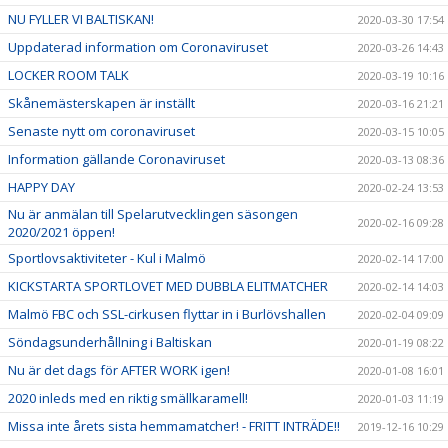
NU FYLLER VI BALTISKAN!
2020-03-30 17:54
Uppdaterad information om Coronaviruset
2020-03-26 14:43
LOCKER ROOM TALK
2020-03-19 10:16
Skånemästerskapen är inställt
2020-03-16 21:21
Senaste nytt om coronaviruset
2020-03-15 10:05
Information gällande Coronaviruset
2020-03-13 08:36
HAPPY DAY
2020-02-24 13:53
Nu är anmälan till Spelarutvecklingen säsongen
2020-02-16 09:28
2020/2021 öppen!
Sportlovsaktiviteter - Kul i Malmö
2020-02-14 17:00
KICKSTARTA SPORTLOVET MED DUBBLA ELITMATCHER
2020-02-14 14:03
Malmö FBC och SSL-cirkusen flyttar in i Burlövshallen
2020-02-04 09:09
Söndagsunderhållning i Baltiskan
2020-01-19 08:22
Nu är det dags för AFTER WORK igen!
2020-01-08 16:01
2020 inleds med en riktig smällkaramell!
2020-01-03 11:19
Missa inte årets sista hemmamatcher! - FRITT INTRÄDE!!
2019-12-16 10:29