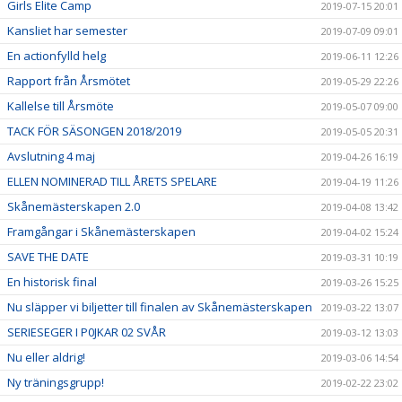
Girls Elite Camp
2019-07-15 20:01
Kansliet har semester
2019-07-09 09:01
En actionfylld helg
2019-06-11 12:26
Rapport från Årsmötet
2019-05-29 22:26
Kallelse till Årsmöte
2019-05-07 09:00
TACK FÖR SÄSONGEN 2018/2019
2019-05-05 20:31
Avslutning 4 maj
2019-04-26 16:19
ELLEN NOMINERAD TILL ÅRETS SPELARE
2019-04-19 11:26
Skånemästerskapen 2.0
2019-04-08 13:42
Framgångar i Skånemästerskapen
2019-04-02 15:24
SAVE THE DATE
2019-03-31 10:19
En historisk final
2019-03-26 15:25
Nu släpper vi biljetter till finalen av Skånemästerskapen
2019-03-22 13:07
SERIESEGER I P0JKAR 02 SVÅR
2019-03-12 13:03
Nu eller aldrig!
2019-03-06 14:54
Ny träningsgrupp!
2019-02-22 23:02