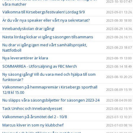
2023-10-10 07:47
våra matcher
Välkomna till Kirsebergsfestivalen! Lördag 9/9
2023-09-01 13:26
Är du vår nya speaker eller vårt nya sekretariat?
2023-08-30 18:00
Innebandyskolan drar igång!
2023-08-29 14:36
Nästa lördag kickar vi igång säsongen tillsammans
2023-08-26 16:11
Nu drar vi igång igen med vårt samhällsprojekt,
2023-08-23 18:07
Nattfotboll
Nya leverantörer är klara
2023-08-19 13:00
SOMMARREA - Utförsäljning av FBC Merch
2023-08-14 18:49
Ny säsong igång! Vill du vara med och hjälpa till som
2023-08-10 20:25
funktionär?
Välkommen på hemmapremiär i Kirsebergs sporthall
2023-08-09 15:19
12/8 kl 15.00
Nu släpps våra säsongsbiljetter för säsongen 2023-24
2023-08-04 09:00
Tack Unihoc och Innebandyesset
2023-08-02 15:19
Välkommen på årsmötet del 2 - 10/8
2023-07-13 10:31
Marcus kliver in som ny klubbchef
2023-07-03 08:16