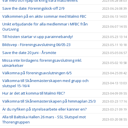
Var med och hjälp till kring våra matchevent
2023-06-28 08:03
Save the date: Föreningskick-off 2/9
2023-06-26 08:39
Välkommen på en aktiv sommar med Malmö FBC
2023-06-13 14:03
Unikt erbjudande för alla medlemmar i MFBC från
2023-06-07 14:55
OurLiving
Till hösten startar vi upp parainnebandy!
2023-05-23 13:14
Bildsvep - Föreningsavslutning 06/05-23
2023-05-11 10:18
Save the date 20 juni - Årsmöte
2023-05-05 06:57
Missa inte lördagens föreningsavslutning inkl.
2023-05-02 10:58
utmärkelser
Välkomna på föreningsavslutningen 6/5
2023-04-25 09:42
Välkomna till Skånemästerskapen med grupp och
2023-04-13 13:03
slutspel 15-16/4
Hur är det att komma till Malmö FBC?
2023-04-09 09:55
Välkomna till Skånemästerskapen på himmaplan 25/3
2023-03-23 17:16
Är du nyfiken på styrelsearbete eller känner en?
2023-03-21 09:19
Alla till Baltiska Hallen 26 mars - SSL Slutspel mot
2023-03-20 08:55
Thorengruppen