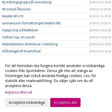
Ny träningsgrupp på Lorensborg
2018-01-25 10:00
#5 Daniel Åkesson
2018-01-21 09:00
Madde till U19
2018-01-16 11:22
Lennartsson fortsatt trogen Malmö FBC
2018-01-15 20:11
Happy Day på Baltiskan
2018-01-14 22:40
Gothia Cup, en succé!
2018-01-14 20:50
Malmöklacken dominerar i Göteborg
2018-01-06 15:00
Skånelaget till Kvartsfinal
2018-01-06 10:32
Gothia Cup - Lördag
2018-01-05 23:10
Skånlagstjejerna efter 1:a dagen
2018-01-05 16:10
För att hemsidan ska fungera korrekt använder vi nödvändiga
cookies från SportAdmin. Dessa går inte att stänga av.
Vinst mot samarbetsklubben Hvidovre
2018-01-05 15:46
Föreningen kan också använda frivilliga cookies, t.ex. för
Skånelaget
2018-01-04 11:20
statistik eller marknadsföring. Du väljer själv om du vill
acceptera dessa.
Se våra Gothia-lag på webben
2018-01-04 10:24
Anpassa dina val
Följ våra lag på Gothia Cup
2018-01-04 05:47
#fbcfamiljen goes Gothia
2018-01-02 20:58
Acceptera nödvändiga
Acceptera alla
God Jul & Gott Nytt År
2017-12-23 20:13