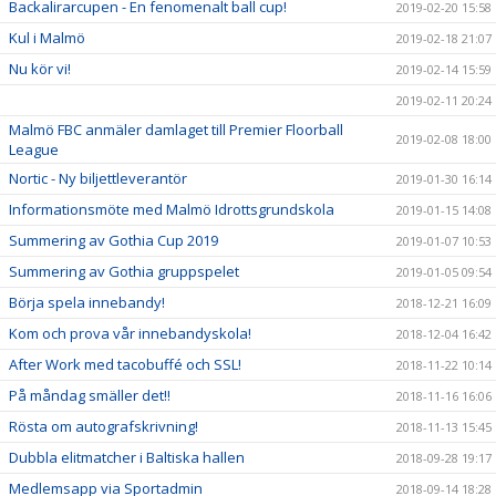
Backalirarcupen - En fenomenalt ball cup!
2019-02-20 15:58
Kul i Malmö
2019-02-18 21:07
Nu kör vi!
2019-02-14 15:59
2019-02-11 20:24
Malmö FBC anmäler damlaget till Premier Floorball
2019-02-08 18:00
League
Nortic - Ny biljettleverantör
2019-01-30 16:14
Informationsmöte med Malmö Idrottsgrundskola
2019-01-15 14:08
Summering av Gothia Cup 2019
2019-01-07 10:53
Summering av Gothia gruppspelet
2019-01-05 09:54
Börja spela innebandy!
2018-12-21 16:09
Kom och prova vår innebandyskola!
2018-12-04 16:42
After Work med tacobuffé och SSL!
2018-11-22 10:14
På måndag smäller det!!
2018-11-16 16:06
Rösta om autografskrivning!
2018-11-13 15:45
Dubbla elitmatcher i Baltiska hallen
2018-09-28 19:17
Medlemsapp via Sportadmin
2018-09-14 18:28