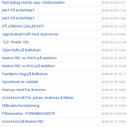
Nytt tjejlag startar upp i Slottsstaden
2018-03-04 23:27
JAKT PÅ KONTRAKT
2018-03-03 11:26
JAKT PÅ KONTRAKT
2018-03-03 11:00
PÅ LÖRDAG GÄLLER DET!
2018-03-02 13:57
Uppskattad träff med stjärnorna
2018-02-27 09:00
"LG" firade 100
2018-02-25 21:53
Stjärnfyllt på Baltiskan
2018-02-23 15:00
Malmö FBC vs ONYX på webben
2018-02-22 18:03
Malmö FBC vs IKSU på webben
2018-02-22 15:46
Familjens dag på Baltiskan
2018-02-20 19:17
Sportlovet är räddat!
2018-02-18 16:00
Intervju med Pär Brenner
2018-02-16 15:00
Grönt kort till Pär, Johan, Andreas & Niklas
2018-02-16 13:00
Målvaktsförstärkning
2018-02-15 15:00
Påminnelse - FÖRENINGSMÖTE
2018-02-15 09:36
Grönt kort till Malmö FBC
2018-02-13 15:00