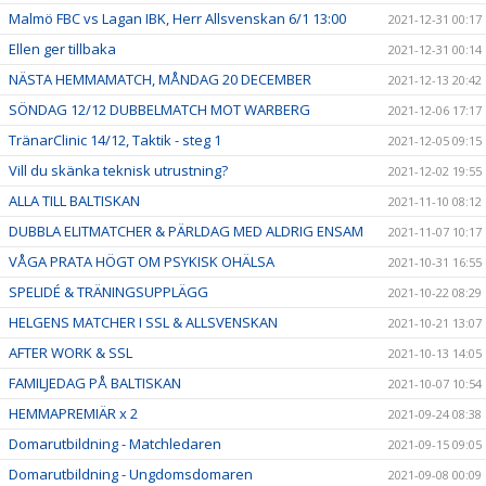
Malmö FBC vs Lagan IBK, Herr Allsvenskan 6/1 13:00
2021-12-31 00:17
Ellen ger tillbaka
2021-12-31 00:14
NÄSTA HEMMAMATCH, MÅNDAG 20 DECEMBER
2021-12-13 20:42
SÖNDAG 12/12 DUBBELMATCH MOT WARBERG
2021-12-06 17:17
TränarClinic 14/12, Taktik - steg 1
2021-12-05 09:15
Vill du skänka teknisk utrustning?
2021-12-02 19:55
ALLA TILL BALTISKAN
2021-11-10 08:12
DUBBLA ELITMATCHER & PÄRLDAG MED ALDRIG ENSAM
2021-11-07 10:17
VÅGA PRATA HÖGT OM PSYKISK OHÄLSA
2021-10-31 16:55
SPELIDÉ & TRÄNINGSUPPLÄGG
2021-10-22 08:29
HELGENS MATCHER I SSL & ALLSVENSKAN
2021-10-21 13:07
AFTER WORK & SSL
2021-10-13 14:05
FAMILJEDAG PÅ BALTISKAN
2021-10-07 10:54
HEMMAPREMIÄR x 2
2021-09-24 08:38
Domarutbildning - Matchledaren
2021-09-15 09:05
Domarutbildning - Ungdomsdomaren
2021-09-08 00:09