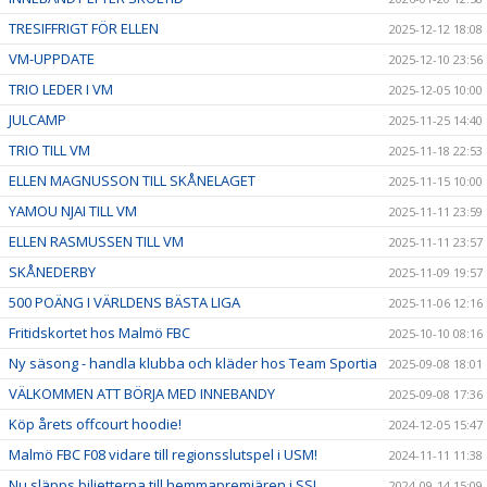
TRESIFFRIGT FÖR ELLEN
2025-12-12 18:08
VM-UPPDATE
2025-12-10 23:56
TRIO LEDER I VM
2025-12-05 10:00
JULCAMP
2025-11-25 14:40
TRIO TILL VM
2025-11-18 22:53
ELLEN MAGNUSSON TILL SKÅNELAGET
2025-11-15 10:00
YAMOU NJAI TILL VM
2025-11-11 23:59
ELLEN RASMUSSEN TILL VM
2025-11-11 23:57
SKÅNEDERBY
2025-11-09 19:57
500 POÄNG I VÄRLDENS BÄSTA LIGA
2025-11-06 12:16
Fritidskortet hos Malmö FBC
2025-10-10 08:16
Ny säsong - handla klubba och kläder hos Team Sportia
2025-09-08 18:01
VÄLKOMMEN ATT BÖRJA MED INNEBANDY
2025-09-08 17:36
Köp årets offcourt hoodie!
2024-12-05 15:47
Malmö FBC F08 vidare till regionsslutspel i USM!
2024-11-11 11:38
Nu släpps biljetterna till hemmapremiären i SSL
2024-09-14 15:09