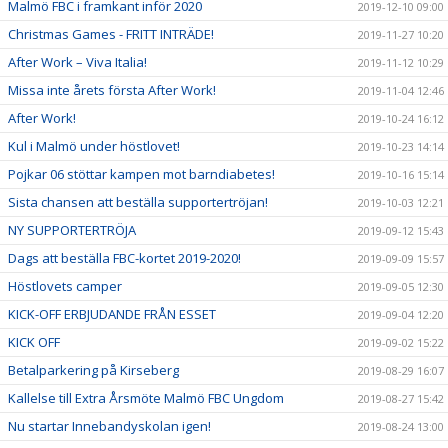
Malmö FBC i framkant inför 2020
2019-12-10 09:00
Christmas Games - FRITT INTRÄDE!
2019-11-27 10:20
After Work – Viva Italia!
2019-11-12 10:29
Missa inte årets första After Work!
2019-11-04 12:46
After Work!
2019-10-24 16:12
Kul i Malmö under höstlovet!
2019-10-23 14:14
Pojkar 06 stöttar kampen mot barndiabetes!
2019-10-16 15:14
Sista chansen att beställa supportertröjan!
2019-10-03 12:21
NY SUPPORTERTRÖJA
2019-09-12 15:43
Dags att beställa FBC-kortet 2019-2020!
2019-09-09 15:57
Höstlovets camper
2019-09-05 12:30
KICK-OFF ERBJUDANDE FRÅN ESSET
2019-09-04 12:20
KICK OFF
2019-09-02 15:22
Betalparkering på Kirseberg
2019-08-29 16:07
Kallelse till Extra Årsmöte Malmö FBC Ungdom
2019-08-27 15:42
Nu startar Innebandyskolan igen!
2019-08-24 13:00