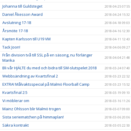
Johanna till Guldsteget
2018-04-25 07:55
Daniel Åkesson Award
2018-04-24 15:32
Avslutning 17-18
2018-04-18 09:03
Årsmöte 17-18
2018-04-16 12:30
Kapten Karlsson till U19 VM
2018-04-11 12:43
Tack Joon!
2018-04-06 09:27
Från division två till SSL på en säsong, nu förlänger
2018-04-04 21:48
Marika
Bli vår HJÄLTE du med och bidra till SM-slutspelet 2018
2018-03-24 07:40
Webbsändning av Kvartsfinal 2
2018-03-23 22:52
EXTRA! Målvaktsspecial på Malmö Floorball Camp
2018-03-23 15:52
Kvartsfinal 2:5
2018-03-19 09:10
Vi möblerar om
2018-03-16 11:26
Mainz Ohlsson blir Malmö trogen
2018-03-07 09:00
Sista seriematchen på himmaplan!
2018-03-06 20:06
Säkra kontrakt
2018-03-05 22:50