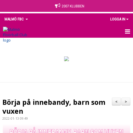
2007 KLUBBEN
MALMÖ FBC
LOGGA IN
HEM
NYHETER
OM KLUBBEN
KONTAKT
KALENDER
Börja på innebandy, barn som
<
>
MEDLEM
vuxen
2022-01-13 09:49
MATCHER