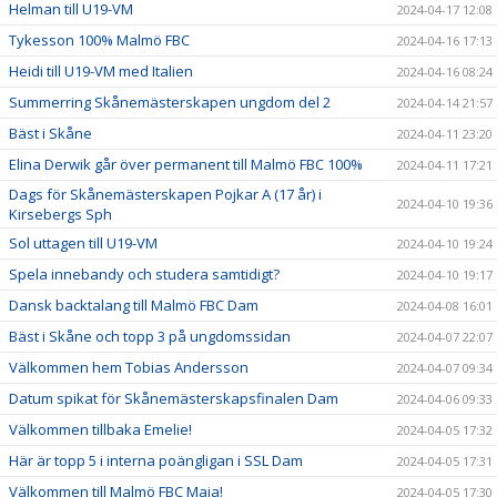
Helman till U19-VM
2024-04-17 12:08
Tykesson 100% Malmö FBC
2024-04-16 17:13
Heidi till U19-VM med Italien
2024-04-16 08:24
Summerring Skånemästerskapen ungdom del 2
2024-04-14 21:57
Bäst i Skåne
2024-04-11 23:20
Elina Derwik går över permanent till Malmö FBC 100%
2024-04-11 17:21
Dags för Skånemästerskapen Pojkar A (17 år) i
2024-04-10 19:36
Kirsebergs Sph
Sol uttagen till U19-VM
2024-04-10 19:24
Spela innebandy och studera samtidigt?
2024-04-10 19:17
Dansk backtalang till Malmö FBC Dam
2024-04-08 16:01
Bäst i Skåne och topp 3 på ungdomssidan
2024-04-07 22:07
Välkommen hem Tobias Andersson
2024-04-07 09:34
Datum spikat för Skånemästerskapsfinalen Dam
2024-04-06 09:33
Välkommen tillbaka Emelie!
2024-04-05 17:32
Här är topp 5 i interna poängligan i SSL Dam
2024-04-05 17:31
Välkommen till Malmö FBC Maja!
2024-04-05 17:30