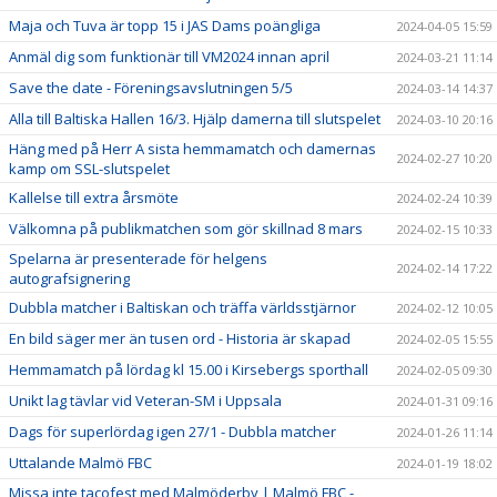
Maja och Tuva är topp 15 i JAS Dams poängliga
2024-04-05 15:59
Anmäl dig som funktionär till VM2024 innan april
2024-03-21 11:14
Save the date - Föreningsavslutningen 5/5
2024-03-14 14:37
Alla till Baltiska Hallen 16/3. Hjälp damerna till slutspelet
2024-03-10 20:16
Häng med på Herr A sista hemmamatch och damernas
2024-02-27 10:20
kamp om SSL-slutspelet
Kallelse till extra årsmöte
2024-02-24 10:39
Välkomna på publikmatchen som gör skillnad 8 mars
2024-02-15 10:33
Spelarna är presenterade för helgens
2024-02-14 17:22
autografsignering
Dubbla matcher i Baltiskan och träffa världsstjärnor
2024-02-12 10:05
En bild säger mer än tusen ord - Historia är skapad
2024-02-05 15:55
Hemmamatch på lördag kl 15.00 i Kirsebergs sporthall
2024-02-05 09:30
Unikt lag tävlar vid Veteran-SM i Uppsala
2024-01-31 09:16
Dags för superlördag igen 27/1 - Dubbla matcher
2024-01-26 11:14
Uttalande Malmö FBC
2024-01-19 18:02
Missa inte tacofest med Malmöderby | Malmö FBC -