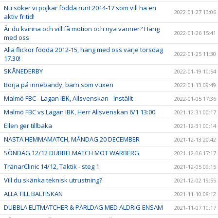
Nu söker vi pojkar födda runt 2014-17 som vill ha en
2022-01-27 13:06
aktiv fritid!
Är du kvinna och vill få motion och nya vänner? Häng
2022-01-26 15:41
med oss
Alla flickor födda 2012-15, häng med oss varje torsdag
2022-01-25 11:30
17.30!
SKÅNEDERBY
2022-01-19 10:54
Börja på innebandy, barn som vuxen
2022-01-13 09:49
Malmö FBC - Lagan IBK, Allsvenskan - Inställt
2022-01-05 17:36
Malmö FBC vs Lagan IBK, Herr Allsvenskan 6/1 13:00
2021-12-31 00:17
Ellen ger tillbaka
2021-12-31 00:14
NÄSTA HEMMAMATCH, MÅNDAG 20 DECEMBER
2021-12-13 20:42
SÖNDAG 12/12 DUBBELMATCH MOT WARBERG
2021-12-06 17:17
TränarClinic 14/12, Taktik - steg 1
2021-12-05 09:15
Vill du skänka teknisk utrustning?
2021-12-02 19:55
ALLA TILL BALTISKAN
2021-11-10 08:12
DUBBLA ELITMATCHER & PÄRLDAG MED ALDRIG ENSAM
2021-11-07 10:17