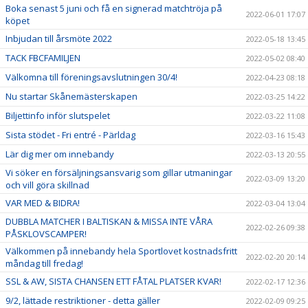
Boka senast 5 juni och få en signerad matchtröja på
2022-06-01 17:07
köpet
Inbjudan till årsmöte 2022
2022-05-18 13:45
TACK FBCFAMILJEN
2022-05-02 08:40
Välkomna till föreningsavslutningen 30/4!
2022-04-23 08:18
Nu startar Skånemästerskapen
2022-03-25 14:22
Biljettinfo inför slutspelet
2022-03-22 11:08
Sista stödet - Fri entré - Pärldag
2022-03-16 15:43
Lär dig mer om innebandy
2022-03-13 20:55
Vi söker en försäljningsansvarig som gillar utmaningar
2022-03-09 13:20
och vill göra skillnad
VAR MED & BIDRA!
2022-03-04 13:04
DUBBLA MATCHER I BALTISKAN & MISSA INTE VÅRA
2022-02-26 09:38
PÅSKLOVSCAMPER!
Välkommen på innebandy hela Sportlovet kostnadsfritt
2022-02-20 20:14
måndag till fredag!
SSL & AW, SISTA CHANSEN ETT FÅTAL PLATSER KVAR!
2022-02-17 12:36
9/2, lättade restriktioner - detta gäller
2022-02-09 09:25