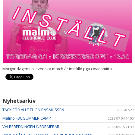
HALL OF FAME
Morgondagens allsvenska match är inställd pga covidsmitta.
Nyhetsarkiv
TACK FÖR ALLT ELLEN RASMUSSEN
2026-07-27
Malmö FBC SUMMER CAMP
2026-07-04 14:00
VALBEREDNINGEN INFORMERAR
2026-05-15 11:39
RÄDDA VÅRT SSL-DAMLAG – VARJE KRONA RÄKNAS!