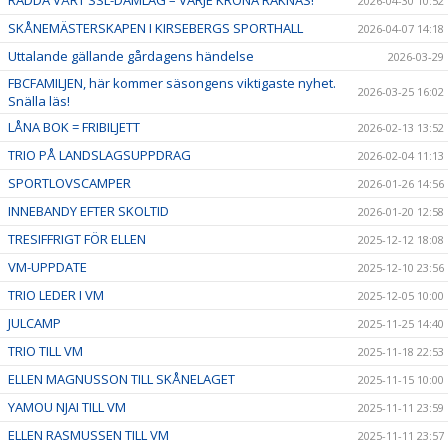
2026-04-30 10:52
SKÅNEMÄSTERSKAPEN I KIRSEBERGS SPORTHALL
2026-04-07 14:18
Uttalande gällande gårdagens händelse
2026-03-29
FBCFAMILJEN, här kommer säsongens viktigaste nyhet.
2026-03-25 16:02
Snälla läs!
LÅNA BOK = FRIBILJETT
2026-02-13 13:52
TRIO PÅ LANDSLAGSUPPDRAG
2026-02-04 11:13
SPORTLOVSCAMPER
2026-01-26 14:56
INNEBANDY EFTER SKOLTID
2026-01-20 12:58
TRESIFFRIGT FÖR ELLEN
2025-12-12 18:08
VM-UPPDATE
2025-12-10 23:56
TRIO LEDER I VM
2025-12-05 10:00
JULCAMP
2025-11-25 14:40
TRIO TILL VM
2025-11-18 22:53
ELLEN MAGNUSSON TILL SKÅNELAGET
2025-11-15 10:00
YAMOU NJAI TILL VM
2025-11-11 23:59
ELLEN RASMUSSEN TILL VM
2025-11-11 23:57