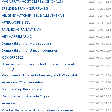
VÅGA PRATA HÖGT OM PSYKISK OHÄLSA
2021-10-31 16:55
SPELIDÉ & TRÄNINGSUPPLÄGG
2021-10-22 08:29
HELGENS MATCHER I SSL & ALLSVENSKAN
2021-10-21 13:07
AFTER WORK & SSL
2021-10-13 14:05
FAMILJEDAG PÅ BALTISKAN
2021-10-07 10:54
HEMMAPREMIÄR x 2
2021-09-24 08:38
Domarutbildning - Matchledaren
2021-09-15 09:05
Domarutbildning - Ungdomsdomaren
2021-09-08 00:09
KICK OFF 21-22
2021-08-30 15:29
Bli en av oss, nu söker vi funktionärer inför årets
2021-08-25 14:21
säsong!
Välkommen till magenta familjen, Jakob Wikenstål
2021-08-25 13:09
Årsmöte 2021 är genomfört!
2021-06-17 13:30
Sommarskoj i Beijers Park!
2021-06-09 23:35
Påminnelse om Årsmöte 16 juni
2021-06-09 23:25
Årsmöte
2021-05-26 21:35
Vi söker fler ledare till vår ungdomsverksamhet
2021-05-21 12:52