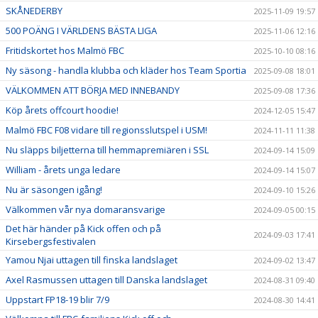
SKÅNEDERBY
2025-11-09 19:57
500 POÄNG I VÄRLDENS BÄSTA LIGA
2025-11-06 12:16
Fritidskortet hos Malmö FBC
2025-10-10 08:16
Ny säsong - handla klubba och kläder hos Team Sportia
2025-09-08 18:01
VÄLKOMMEN ATT BÖRJA MED INNEBANDY
2025-09-08 17:36
Köp årets offcourt hoodie!
2024-12-05 15:47
Malmö FBC F08 vidare till regionsslutspel i USM!
2024-11-11 11:38
Nu släpps biljetterna till hemmapremiären i SSL
2024-09-14 15:09
William - årets unga ledare
2024-09-14 15:07
Nu är säsongen igång!
2024-09-10 15:26
Välkommen vår nya domaransvarige
2024-09-05 00:15
Det här händer på Kick offen och på
2024-09-03 17:41
Kirsebergsfestivalen
Yamou Njai uttagen till finska landslaget
2024-09-02 13:47
Axel Rasmussen uttagen till Danska landslaget
2024-08-31 09:40
Uppstart FP18-19 blir 7/9
2024-08-30 14:41