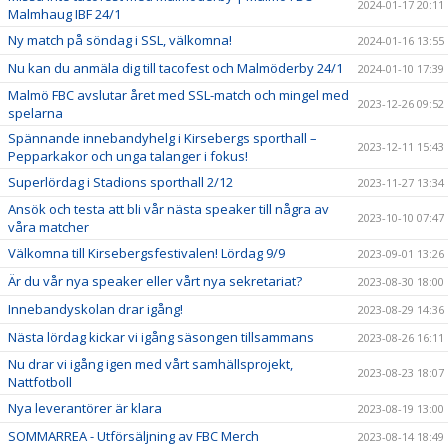
2024-01-17 20:11
Malmhaug IBF 24/1
Ny match på söndag i SSL, välkomna!
2024-01-16 13:55
Nu kan du anmäla dig till tacofest och Malmöderby 24/1
2024-01-10 17:39
Malmö FBC avslutar året med SSL-match och mingel med
2023-12-26 09:52
spelarna
Spännande innebandyhelg i Kirsebergs sporthall –
2023-12-11 15:43
Pepparkakor och unga talanger i fokus!
Superlördag i Stadions sporthall 2/12
2023-11-27 13:34
Ansök och testa att bli vår nästa speaker till några av
2023-10-10 07:47
våra matcher
Välkomna till Kirsebergsfestivalen! Lördag 9/9
2023-09-01 13:26
Är du vår nya speaker eller vårt nya sekretariat?
2023-08-30 18:00
Innebandyskolan drar igång!
2023-08-29 14:36
Nästa lördag kickar vi igång säsongen tillsammans
2023-08-26 16:11
Nu drar vi igång igen med vårt samhällsprojekt,
2023-08-23 18:07
Nattfotboll
Nya leverantörer är klara
2023-08-19 13:00
SOMMARREA - Utförsäljning av FBC Merch
2023-08-14 18:49