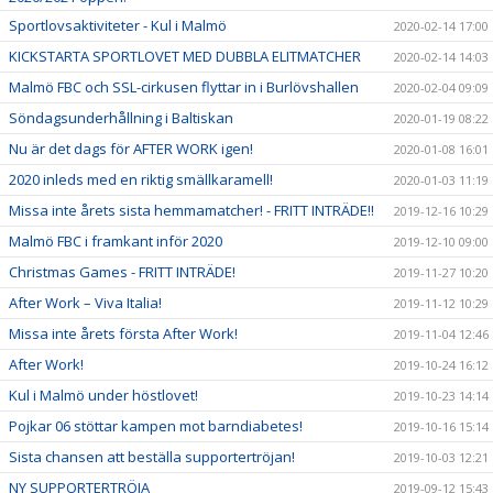
Sportlovsaktiviteter - Kul i Malmö
2020-02-14 17:00
KICKSTARTA SPORTLOVET MED DUBBLA ELITMATCHER
2020-02-14 14:03
Malmö FBC och SSL-cirkusen flyttar in i Burlövshallen
2020-02-04 09:09
Söndagsunderhållning i Baltiskan
2020-01-19 08:22
Nu är det dags för AFTER WORK igen!
2020-01-08 16:01
2020 inleds med en riktig smällkaramell!
2020-01-03 11:19
Missa inte årets sista hemmamatcher! - FRITT INTRÄDE!!
2019-12-16 10:29
Malmö FBC i framkant inför 2020
2019-12-10 09:00
Christmas Games - FRITT INTRÄDE!
2019-11-27 10:20
After Work – Viva Italia!
2019-11-12 10:29
Missa inte årets första After Work!
2019-11-04 12:46
After Work!
2019-10-24 16:12
Kul i Malmö under höstlovet!
2019-10-23 14:14
Pojkar 06 stöttar kampen mot barndiabetes!
2019-10-16 15:14
Sista chansen att beställa supportertröjan!
2019-10-03 12:21
NY SUPPORTERTRÖJA
2019-09-12 15:43