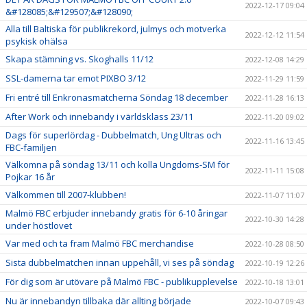
2022-12-17 09:04
&#128085;&#129507;&#128090;
Alla till Baltiska för publikrekord, julmys och motverka
2022-12-12 11:54
psykisk ohälsa
Skapa stämning vs. Skoghalls 11/12
2022-12-08 14:29
SSL-damerna tar emot PIXBO 3/12
2022-11-29 11:59
Fri entré till Enkronasmatcherna Söndag 18 december
2022-11-28 16:13
After Work och innebandy i världsklass 23/11
2022-11-20 09:02
Dags för superlördag - Dubbelmatch, Ung Ultras och
2022-11-16 13:45
FBC-familjen
Välkomna på söndag 13/11 och kolla Ungdoms-SM för
2022-11-11 15:08
Pojkar 16 år
Välkommen till 2007-klubben!
2022-11-07 11:07
Malmö FBC erbjuder innebandy gratis för 6-10 åringar
2022-10-30 14:28
under höstlovet
Var med och ta fram Malmö FBC merchandise
2022-10-28 08:50
Sista dubbelmatchen innan uppehåll, vi ses på söndag
2022-10-19 12:26
För dig som är utövare på Malmö FBC - publikupplevelse
2022-10-18 13:01
Nu är innebandyn tillbaka där allting började
2022-10-07 09:43