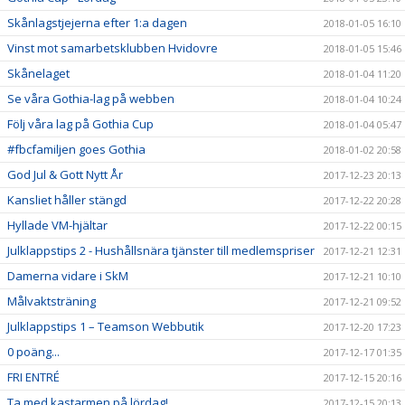
Skånlagstjejerna efter 1:a dagen
2018-01-05 16:10
Vinst mot samarbetsklubben Hvidovre
2018-01-05 15:46
Skånelaget
2018-01-04 11:20
Se våra Gothia-lag på webben
2018-01-04 10:24
Följ våra lag på Gothia Cup
2018-01-04 05:47
#fbcfamiljen goes Gothia
2018-01-02 20:58
God Jul & Gott Nytt År
2017-12-23 20:13
Kansliet håller stängd
2017-12-22 20:28
Hyllade VM-hjältar
2017-12-22 00:15
Julklappstips 2 - Hushållsnära tjänster till medlemspriser
2017-12-21 12:31
Damerna vidare i SkM
2017-12-21 10:10
Målvaktsträning
2017-12-21 09:52
Julklappstips 1 – Teamson Webbutik
2017-12-20 17:23
0 poäng...
2017-12-17 01:35
FRI ENTRÉ
2017-12-15 20:16
Ta med kastarmen på lördag!
2017-12-15 20:13