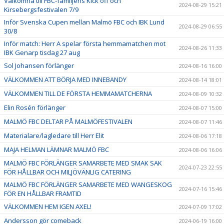
Välkomna till FBC-familjens Kick off och
2024-08-29 15:21
Kirsebergsfestivalen 7/9
Inför Svenska Cupen mellan Malmö FBC och IBK Lund
2024-08-29 06:55
30/8
Inför match: Herr A spelar första hemmamatchen mot
2024-08-26 11:33
IBK Genarp tisdag 27 aug
Sol Johansen förlänger
2024-08-16 16:00
VÄLKOMMEN ATT BÖRJA MED INNEBANDY
2024-08-14 18:01
VÄLKOMMEN TILL DE FÖRSTA HEMMAMATCHERNA
2024-08-09 10:32
Elin Rosén förlänger
2024-08-07 15:00
MALMÖ FBC DELTAR PÅ MALMÖFESTIVALEN
2024-08-07 11:46
Materialare/lagledare till Herr Elit
2024-08-06 17:18
MAJA HELMAN LÄMNAR MALMÖ FBC
2024-08-06 16:06
MALMÖ FBC FÖRLÄNGER SAMARBETE MED SMAK SAK
2024-07-23 22:55
FÖR HÅLLBAR OCH MILJÖVÄNLIG CATERING
MALMÖ FBC FÖRLÄNGER SAMARBETE MED WANGESKOG
2024-07-16 15:46
FÖR EN HÅLLBAR FRAMTID
VÄLKOMMEN HEM IGEN AXEL!
2024-07-09 17:02
Andersson gör comeback
2024-06-19 16:00