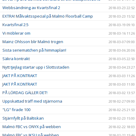
Webbsändning av Kvartsfinal 2
2018-03-23 22:52
EXTRA! Målvaktsspecial på Malmö Floorball Camp
2018-03-23 15:52
Kvartsfinal 2:5
2018-03-19 09:10
Vi möblerar om
2018-03-16 11:26
Mainz Ohlsson blir Malmö trogen
2018-03-07 09:00
Sista seriematchen på himmaplan!
2018-03-06 20:06
Säkra kontrakt
2018-03-05 22:50
Nytt tjejlag startar upp i Slottsstaden
2018-03-04 23:27
JAKT PÅ KONTRAKT
2018-03-03 11:26
JAKT PÅ KONTRAKT
2018-03-03 11:00
PÅ LÖRDAG GÄLLER DET!
2018-03-02 13:57
Uppskattad träff med stjärnorna
2018-02-27 09:00
"LG" firade 100
2018-02-25 21:53
Stjärnfyllt på Baltiskan
2018-02-23 15:00
Malmö FBC vs ONYX på webben
2018-02-22 18:03
Malmö FBC vs IKSU på webben
2018-02-22 15:46