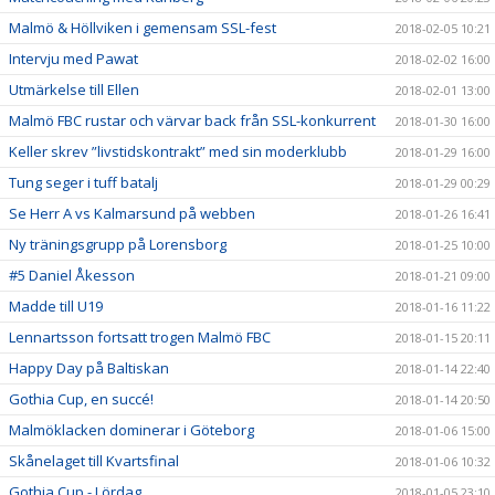
Malmö & Höllviken i gemensam SSL-fest
2018-02-05 10:21
Intervju med Pawat
2018-02-02 16:00
Utmärkelse till Ellen
2018-02-01 13:00
Malmö FBC rustar och värvar back från SSL-konkurrent
2018-01-30 16:00
Keller skrev ”livstidskontrakt” med sin moderklubb
2018-01-29 16:00
Tung seger i tuff batalj
2018-01-29 00:29
Se Herr A vs Kalmarsund på webben
2018-01-26 16:41
Ny träningsgrupp på Lorensborg
2018-01-25 10:00
#5 Daniel Åkesson
2018-01-21 09:00
Madde till U19
2018-01-16 11:22
Lennartsson fortsatt trogen Malmö FBC
2018-01-15 20:11
Happy Day på Baltiskan
2018-01-14 22:40
Gothia Cup, en succé!
2018-01-14 20:50
Malmöklacken dominerar i Göteborg
2018-01-06 15:00
Skånelaget till Kvartsfinal
2018-01-06 10:32
Gothia Cup - Lördag
2018-01-05 23:10