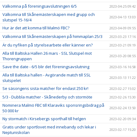
Välkomna på föreningsavslutningen 6/5
2023-04-25 09:42
Välkomna till Skånemästerskapen med grupp och
2023-04-13 13:03
slutspel 15-16/4
Hur är det att komma till Malmö FBC?
2023-04-09 09:55
Välkomna till Skånemästerskapen på himmaplan 25/3
2023-03-23 17:16
Är du nyfiken på styrelsearbete eller känner en?
2023-03-21 09:19
Alla till Baltiska Hallen 26 mars - SSL Slutspel mot
2023-03-20 08:55
Thorengruppen
Save the date - 6/5 blir det föreningsavslutning
2023-03-16 16:58
Alla till Baltiska hallen - Avgörande match till SSL
2023-03-13 11:22
slutspelet
Se säsongens sista matcher för endast 250 kr!
2023-02-27 15:02
5/3 - Dubbla matcher - Skånederby och stormöte
2023-02-26 15:30
Nominera Malmö FBC till Klaraviks sponsringsbidrag på
2023-02-24 13:50
50 000 kr
Ny stormatch i Kirsebergs sporthall till helgen
2023-02-20 09:34
Gratis under sportlovet med innebandy och lekar i
2023-02-17 15:20
Neptuniskolan