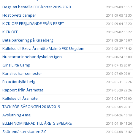
Dags att beställa FBC-kortet 2019-2020!
2019-09-09 15:57
Höstlovets camper
2019-09-05 12:30
KICK-OFF ERBJUDANDE FRÅN ESSET
2019-09-04 12:20
KICK OFF
2019-09-02 15:22
Betalparkering på Kirseberg
2019-08-29 16:07
Kallelse till Extra Årsmöte Malmö FBC Ungdom
2019-08-27 15:42
Nu startar Innebandyskolan igen!
2019-08-24 13:00
Girls Elite Camp
2019-07-15 20:01
Kansliet har semester
2019-07-09 09:01
En actionfylld helg
2019-06-11 12:26
Rapport från Årsmötet
2019-05-29 22:26
Kallelse till Årsmöte
2019-05-07 09:00
TACK FÖR SÄSONGEN 2018/2019
2019-05-05 20:31
Avslutning 4 maj
2019-04-26 16:19
ELLEN NOMINERAD TILL ÅRETS SPELARE
2019-04-19 11:26
Skånemästerskapen 2.0
2019-04-08 13:42