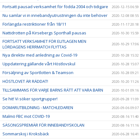
Fortsatt pausad verksamhet för födda 2004 och tidigare
2020-12-15 06:59
Nu samlar vi in innebandyutrustningen du inte behöver
2020-12-08 08:55
Förlängda restriktioner från 18/11
2020-11-17 20:18
Nattidrotten på Kirsebergs Sporthall pausas
2020-10-30 15:59
FORTSATT VERKSAMHET FÖR ELITLAGEN MEN
2020-10-29 17:06
LÖRDAGENS HERRMATCH FLYTTAS
Nya direktiv med anledning av Covid-19
2020-10-28 15:32
Uppdatering gällande vårt Höstlovskul
2020-10-28 15:07
Försäljning av Sportlotten & Teamson
2020-10-28 09:21
HÖSTLOVET ÄR RÄDDAT!
2020-10-20 11:26
TILLSAMMANS FÖR VARJE BARNS RÄTT ATT VARA BARN
2020-10-01 09:16
Se hit! Vi söker sportgrupper!
2020-09-28 11:09
DOMARUTBILDNING - MATCHLEDAREN
2020-09-06 09:07
Malmö FBC mot COVID-19
2020-08-16 11:40
SÄSONGSPREMIÄR FÖR INNEBANDYSKOLAN
2020-08-16 11:16
Sommarskoj i Kroksbäck
2020-06-28 16:41