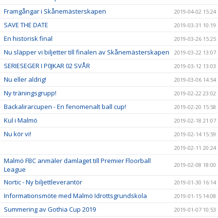
Framgångar i Skånemästerskapen
2019-04-02 15:24
SAVE THE DATE
2019-03-31 10:19
En historisk final
2019-03-26 15:25
Nu släpper vi biljetter till finalen av Skånemästerskapen
2019-03-22 13:07
SERIESEGER I P0JKAR 02 SVÅR
2019-03-12 13:03
Nu eller aldrig!
2019-03-06 14:54
Ny träningsgrupp!
2019-02-22 23:02
Backalirarcupen - En fenomenalt ball cup!
2019-02-20 15:58
Kul i Malmö
2019-02-18 21:07
Nu kör vi!
2019-02-14 15:59
2019-02-11 20:24
Malmö FBC anmäler damlaget till Premier Floorball
2019-02-08 18:00
League
Nortic - Ny biljettleverantör
2019-01-30 16:14
Informationsmöte med Malmö Idrottsgrundskola
2019-01-15 14:08
Summering av Gothia Cup 2019
2019-01-07 10:53