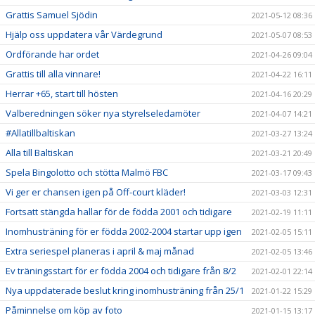
Grattis Samuel Sjödin
2021-05-12 08:36
Hjälp oss uppdatera vår Värdegrund
2021-05-07 08:53
Ordförande har ordet
2021-04-26 09:04
Grattis till alla vinnare!
2021-04-22 16:11
Herrar +65, start till hösten
2021-04-16 20:29
Valberedningen söker nya styrelseledamöter
2021-04-07 14:21
#Allatillbaltiskan
2021-03-27 13:24
Alla till Baltiskan
2021-03-21 20:49
Spela Bingolotto och stötta Malmö FBC
2021-03-17 09:43
Vi ger er chansen igen på Off-court kläder!
2021-03-03 12:31
Fortsatt stängda hallar för de födda 2001 och tidigare
2021-02-19 11:11
Inomhusträning för er födda 2002-2004 startar upp igen
2021-02-05 15:11
Extra seriespel planeras i april & maj månad
2021-02-05 13:46
Ev träningsstart för er födda 2004 och tidigare från 8/2
2021-02-01 22:14
Nya uppdaterade beslut kring inomhusträning från 25/1
2021-01-22 15:29
Påminnelse om köp av foto
2021-01-15 13:17