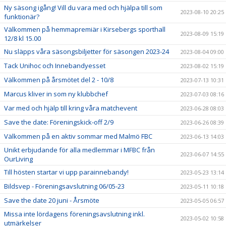
Ny säsong igång! Vill du vara med och hjälpa till som
2023-08-10 20:25
funktionär?
Välkommen på hemmapremiär i Kirsebergs sporthall
2023-08-09 15:19
12/8 kl 15.00
Nu släpps våra säsongsbiljetter för säsongen 2023-24
2023-08-04 09:00
Tack Unihoc och Innebandyesset
2023-08-02 15:19
Välkommen på årsmötet del 2 - 10/8
2023-07-13 10:31
Marcus kliver in som ny klubbchef
2023-07-03 08:16
Var med och hjälp till kring våra matchevent
2023-06-28 08:03
Save the date: Föreningskick-off 2/9
2023-06-26 08:39
Välkommen på en aktiv sommar med Malmö FBC
2023-06-13 14:03
Unikt erbjudande för alla medlemmar i MFBC från
2023-06-07 14:55
OurLiving
Till hösten startar vi upp parainnebandy!
2023-05-23 13:14
Bildsvep - Föreningsavslutning 06/05-23
2023-05-11 10:18
Save the date 20 juni - Årsmöte
2023-05-05 06:57
Missa inte lördagens föreningsavslutning inkl.
2023-05-02 10:58
utmärkelser