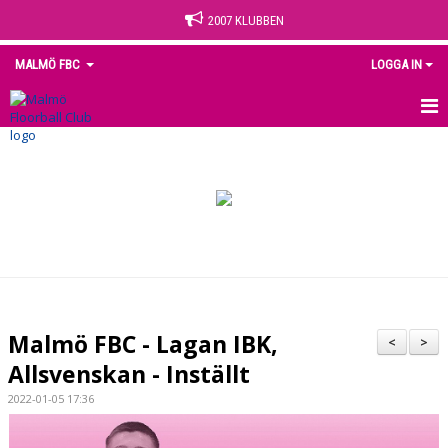
2007 KLUBBEN
MALMÖ FBC
LOGGA IN
HEM
NYHETER
OM KLUBBEN
KONTAKT
KALENDER
Malmö FBC - Lagan IBK,
<
>
MEDLEM
Allsvenskan - Inställt
2022-01-05 17:36
MATCHER