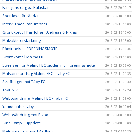
Familjens dag på Baltiskan
2018-02-20 19:17
Sportlovet är räddat!
2018-02-18 16:00
Intervju med Pär Brenner
2018-02-16 15:00
Grönt kort till Pär, Johan, Andreas & Niklas
2018-02-16 13:00
Målvaktsförstärkning
2018-02-15 15:00
Påminnelse - FÖRENINGSMÖTE
2018-02-15 09:36
Grönt kort till Malmö FBC
2018-02-13 15:00
Styrelsen för Malmö FBC bjuder in till föreningsmöte
2018-02-13 08:00
Målsammandrag Malmö FBC - Täby FC
2018-02-11 21:33
Straffseger mot Täby FC
2018-02-11 20:30
TÄVLING!
2018-02-11 12:24
Webbsändning: Malmö FBC - Täby FC
2018-02-11 09:00
Yamou inför Täby
2018-02-10 19:04
Webbsändning mot Pixbo
2018-02-08 16:00
Girls Camp – uppdate
2018-02-08 09:00
Matchcoaching med Karlberg
2018-02-06 20:23