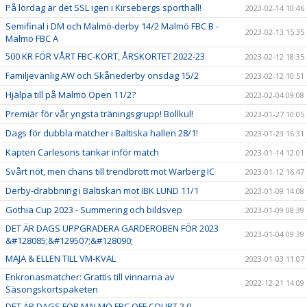
På lördag är det SSL igen i Kirsebergs sporthall!
2023-02-14 10:46
Semifinal i DM och Malmö-derby 14/2 Malmö FBC B -
2023-02-13 15:35
Malmö FBC A
500 KR FÖR VÅRT FBC-KORT, ÅRSKORTET 2022-23
2023-02-12 18:35
Familjevänlig AW och Skånederby onsdag 15/2
2023-02-12 10:51
Hjälpa till på Malmö Open 11/2?
2023-02-04 09:08
Premiär för vår yngsta träningsgrupp! Bollkul!
2023-01-27 10:05
Dags för dubbla matcher i Baltiska hallen 28/1!
2023-01-23 16:31
Kapten Carlesons tankar inför match
2023-01-14 12:01
Svårt nöt, men chans till trendbrott mot Warberg IC
2023-01-12 16:47
Derby-drabbning i Baltiskan mot IBK LUND 11/1
2023-01-09 14:08
Gothia Cup 2023 - Summering och bildsvep
2023-01-09 08:39
DET ÄR DAGS UPPGRADERA GARDEROBEN FÖR 2023
2023-01-04 09:39
&#128085;&#129507;&#128090;
MAJA & ELLEN TILL VM-KVAL
2023-01-03 11:07
Enkronasmatcher: Grattis till vinnarna av
2022-12-21 14:09
Säsongskortspaketen
DET ÄR DAGS FÖR MALMÖ FBC OFF COURT 2.0