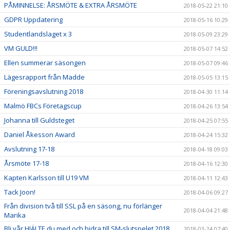
PÅMINNELSE: ÅRSMÖTE & EXTRA ÅRSMÖTE
2018-05-22 21:10
GDPR Uppdatering
2018-05-16 10:29
Studentlandslaget x 3
2018-05-09 23:29
VM GULD!!!
2018-05-07 14:52
Ellen summerar säsongen
2018-05-07 09:46
Lägesrapport från Madde
2018-05-05 13:15
Föreningsavslutning 2018
2018-04-30 11:14
Malmö FBCs Företagscup
2018-04-26 13:54
Johanna till Guldsteget
2018-04-25 07:55
Daniel Åkesson Award
2018-04-24 15:32
Avslutning 17-18
2018-04-18 09:03
Årsmöte 17-18
2018-04-16 12:30
Kapten Karlsson till U19 VM
2018-04-11 12:43
Tack Joon!
2018-04-06 09:27
Från division två till SSL på en säsong, nu förlänger
2018-04-04 21:48
Marika
Bli vår HJÄLTE du med och bidra till SM-slutspelet 2018
2018-03-24 07:40