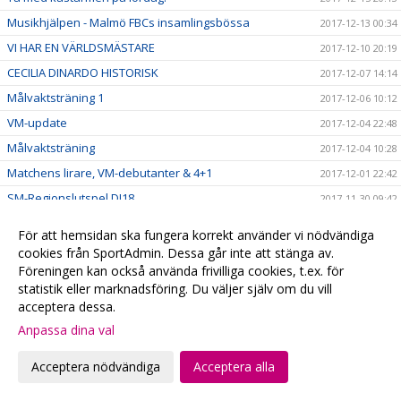
Musikhjälpen - Malmö FBCs insamlingsbössa
2017-12-13 00:34
VI HAR EN VÄRLDSMÄSTARE
2017-12-10 20:19
CECILIA DINARDO HISTORISK
2017-12-07 14:14
Målvaktsträning 1
2017-12-06 10:12
VM-update
2017-12-04 22:48
Målvaktsträning
2017-12-04 10:28
Matchens lirare, VM-debutanter & 4+1
2017-12-01 22:42
SM-Regionslutspel DJ18
2017-11-30 09:42
Torsdagsunderhållning!
2017-11-30 00:43
För att hemsidan ska fungera korrekt använder vi nödvändiga
Viktig hemmamatch på söndag!
2017-11-30 00:27
cookies från SportAdmin. Dessa går inte att stänga av.
Föreningen kan också använda frivilliga cookies, t.ex. för
BLACK FRIDAY: ÅRSKORT 50%
2017-11-24 08:17
statistik eller marknadsföring. Du väljer själv om du vill
Kvällens fotografering är INSTÄLLD
2017-11-23 14:05
acceptera dessa.
Se Herr A på webben
2017-11-17 23:38
Anpassa dina val
After Work med Tacobuffé
2017-11-14 19:55
Acceptera nödvändiga
Acceptera alla
In och BUDA!
2017-11-12 11:14
Heldag på Kirseberg
2017-11-12 10:46