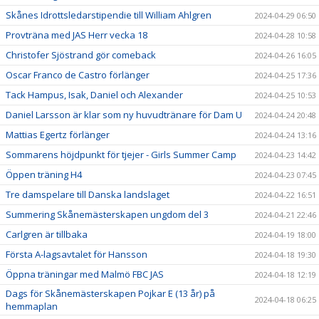
Skånes Idrottsledarstipendie till William Ahlgren
2024-04-29 06:50
Provträna med JAS Herr vecka 18
2024-04-28 10:58
Christofer Sjöstrand gör comeback
2024-04-26 16:05
Oscar Franco de Castro förlänger
2024-04-25 17:36
Tack Hampus, Isak, Daniel och Alexander
2024-04-25 10:53
Daniel Larsson är klar som ny huvudtränare för Dam U
2024-04-24 20:48
Mattias Egertz förlänger
2024-04-24 13:16
Sommarens höjdpunkt för tjejer - Girls Summer Camp
2024-04-23 14:42
Öppen träning H4
2024-04-23 07:45
Tre damspelare till Danska landslaget
2024-04-22 16:51
Summering Skånemästerskapen ungdom del 3
2024-04-21 22:46
Carlgren är tillbaka
2024-04-19 18:00
Första A-lagsavtalet för Hansson
2024-04-18 19:30
Öppna träningar med Malmö FBC JAS
2024-04-18 12:19
Dags för Skånemästerskapen Pojkar E (13 år) på
2024-04-18 06:25
hemmaplan