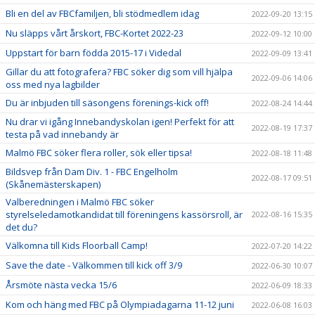
Bli en del av FBCfamiljen, bli stödmedlem idag
2022-09-20 13:15
Nu släpps vårt årskort, FBC-Kortet 2022-23
2022-09-12 10:00
Uppstart för barn födda 2015-17 i Videdal
2022-09-09 13:41
Gillar du att fotografera? FBC söker dig som vill hjälpa
2022-09-06 14:06
oss med nya lagbilder
Du är inbjuden till säsongens förenings-kick off!
2022-08-24 14:44
Nu drar vi igång Innebandyskolan igen! Perfekt för att
2022-08-19 17:37
testa på vad innebandy är
Malmö FBC söker flera roller, sök eller tipsa!
2022-08-18 11:48
Bildsvep från Dam Div. 1 - FBC Engelholm
2022-08-17 09:51
(Skånemästerskapen)
Valberedningen i Malmö FBC söker
styrelseledamotkandidat till föreningens kassörsroll, är
2022-08-16 15:35
det du?
Välkomna till Kids Floorball Camp!
2022-07-20 14:22
Save the date - Välkommen till kick off 3/9
2022-06-30 10:07
Årsmöte nästa vecka 15/6
2022-06-09 18:33
Kom och häng med FBC på Olympiadagarna 11-12 juni
2022-06-08 16:03