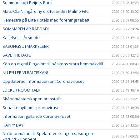
Sommarskoj i Beijers Park
2020-06-28 16:29
Mats-Ola Nimgård ny ordförande i Malmö FBC
2020-06-10 13:02
Hemestra på Elite Hotels med föreningsrabatt
2020-06-09 08:55
SOMMAREN ÄR RÄDDAD!
2020-05-27 23:24
Kallelse till Årsmöte
2020-05-13 15:14
SÄSONGSUTMÄRKELSER
2020-05-08 01:29
SAVE THE DATE
2020-05-06 12:12
Köp en digital Bingolott till påskens stora hemmakväll
2020-04-08 08:43
NU FYLLER VI BALTISKAN!
2020-03-30 17:54
Uppdaterad information om Coronaviruset
2020-03-26 14:43
LOCKER ROOM TALK
2020-03-19 10:16
Skånemästerskapen är inställt
2020-03-16 21:21
Senaste nytt om coronaviruset
2020-03-15 10:05
Information gällande Coronaviruset
2020-03-13 08:36
HAPPY DAY
2020-02-24 13:53
Nu är anmälan till Spelarutvecklingen säsongen
2020-02-16 09:28
2020/2021 öppen!