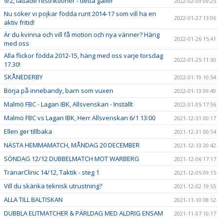
9/2, lättade restriktioner - detta gäller
2022-02-09 09:25
Nu söker vi pojkar födda runt 2014-17 som vill ha en
2022-01-27 13:06
aktiv fritid!
Är du kvinna och vill få motion och nya vänner? Häng
2022-01-26 15:41
med oss
Alla flickor födda 2012-15, häng med oss varje torsdag
2022-01-25 11:30
17.30!
SKÅNEDERBY
2022-01-19 10:54
Börja på innebandy, barn som vuxen
2022-01-13 09:49
Malmö FBC - Lagan IBK, Allsvenskan - Inställt
2022-01-05 17:36
Malmö FBC vs Lagan IBK, Herr Allsvenskan 6/1 13:00
2021-12-31 00:17
Ellen ger tillbaka
2021-12-31 00:14
NÄSTA HEMMAMATCH, MÅNDAG 20 DECEMBER
2021-12-13 20:42
SÖNDAG 12/12 DUBBELMATCH MOT WARBERG
2021-12-06 17:17
TränarClinic 14/12, Taktik - steg 1
2021-12-05 09:15
Vill du skänka teknisk utrustning?
2021-12-02 19:55
ALLA TILL BALTISKAN
2021-11-10 08:12
DUBBLA ELITMATCHER & PÄRLDAG MED ALDRIG ENSAM
2021-11-07 10:17