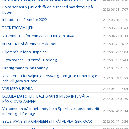
Boka senast 5 juni och få en signerad matchtröja på
2022-06-01 17:07
köpet
Inbjudan till årsmöte 2022
2022-05-18 13:45
TACK FBCFAMILJEN
2022-05-02 08:40
Välkomna till föreningsavslutningen 30/4!
2022-04-23 08:18
Nu startar Skånemästerskapen
2022-03-25 14:22
Biljettinfo inför slutspelet
2022-03-22 11:08
Sista stödet - Fri entré - Pärldag
2022-03-16 15:43
Lär dig mer om innebandy
2022-03-13 20:55
Vi söker en försäljningsansvarig som gillar utmaningar
2022-03-09 13:20
och vill göra skillnad
VAR MED & BIDRA!
2022-03-04 13:04
DUBBLA MATCHER I BALTISKAN & MISSA INTE VÅRA
2022-02-26 09:38
PÅSKLOVSCAMPER!
Välkommen på innebandy hela Sportlovet kostnadsfritt
2022-02-20 20:14
måndag till fredag!
SSL & AW, SISTA CHANSEN ETT FÅTAL PLATSER KVAR!
2022-02-17 12:36