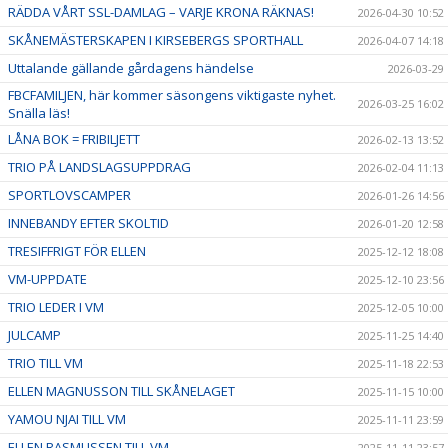
RÄDDA VÅRT SSL-DAMLAG – VARJE KRONA RÄKNAS!
2026-04-30 10:52
SKÅNEMÄSTERSKAPEN I KIRSEBERGS SPORTHALL
2026-04-07 14:18
Uttalande gällande gårdagens händelse
2026-03-29
FBCFAMILJEN, här kommer säsongens viktigaste nyhet.
2026-03-25 16:02
Snälla läs!
LÅNA BOK = FRIBILJETT
2026-02-13 13:52
TRIO PÅ LANDSLAGSUPPDRAG
2026-02-04 11:13
SPORTLOVSCAMPER
2026-01-26 14:56
INNEBANDY EFTER SKOLTID
2026-01-20 12:58
TRESIFFRIGT FÖR ELLEN
2025-12-12 18:08
VM-UPPDATE
2025-12-10 23:56
TRIO LEDER I VM
2025-12-05 10:00
JULCAMP
2025-11-25 14:40
TRIO TILL VM
2025-11-18 22:53
ELLEN MAGNUSSON TILL SKÅNELAGET
2025-11-15 10:00
YAMOU NJAI TILL VM
2025-11-11 23:59
ELLEN RASMUSSEN TILL VM
2025-11-11 23:57