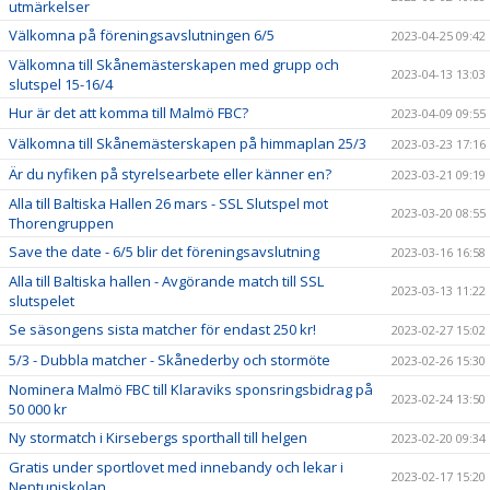
utmärkelser
Välkomna på föreningsavslutningen 6/5
2023-04-25 09:42
Välkomna till Skånemästerskapen med grupp och
2023-04-13 13:03
slutspel 15-16/4
Hur är det att komma till Malmö FBC?
2023-04-09 09:55
Välkomna till Skånemästerskapen på himmaplan 25/3
2023-03-23 17:16
Är du nyfiken på styrelsearbete eller känner en?
2023-03-21 09:19
Alla till Baltiska Hallen 26 mars - SSL Slutspel mot
2023-03-20 08:55
Thorengruppen
Save the date - 6/5 blir det föreningsavslutning
2023-03-16 16:58
Alla till Baltiska hallen - Avgörande match till SSL
2023-03-13 11:22
slutspelet
Se säsongens sista matcher för endast 250 kr!
2023-02-27 15:02
5/3 - Dubbla matcher - Skånederby och stormöte
2023-02-26 15:30
Nominera Malmö FBC till Klaraviks sponsringsbidrag på
2023-02-24 13:50
50 000 kr
Ny stormatch i Kirsebergs sporthall till helgen
2023-02-20 09:34
Gratis under sportlovet med innebandy och lekar i
2023-02-17 15:20
Neptuniskolan