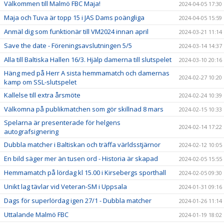
Välkommen till Malmö FBC Maja!
2024-04-05 17:30
Maja och Tuva är topp 15 i JAS Dams poängliga
2024-04-05 15:59
Anmäl dig som funktionär till VM2024 innan april
2024-03-21 11:14
Save the date - Föreningsavslutningen 5/5
2024-03-14 14:37
Alla till Baltiska Hallen 16/3. Hjälp damerna till slutspelet
2024-03-10 20:16
Häng med på Herr A sista hemmamatch och damernas
2024-02-27 10:20
kamp om SSL-slutspelet
Kallelse till extra årsmöte
2024-02-24 10:39
Välkomna på publikmatchen som gör skillnad 8 mars
2024-02-15 10:33
Spelarna är presenterade för helgens
2024-02-14 17:22
autografsignering
Dubbla matcher i Baltiskan och träffa världsstjärnor
2024-02-12 10:05
En bild säger mer än tusen ord - Historia är skapad
2024-02-05 15:55
Hemmamatch på lördag kl 15.00 i Kirsebergs sporthall
2024-02-05 09:30
Unikt lag tävlar vid Veteran-SM i Uppsala
2024-01-31 09:16
Dags för superlördag igen 27/1 - Dubbla matcher
2024-01-26 11:14
Uttalande Malmö FBC
2024-01-19 18:02