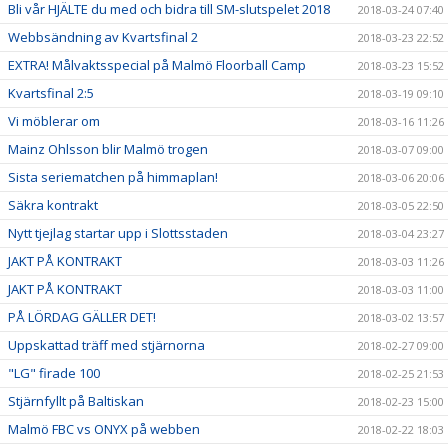
Bli vår HJÄLTE du med och bidra till SM-slutspelet 2018
2018-03-24 07:40
Webbsändning av Kvartsfinal 2
2018-03-23 22:52
EXTRA! Målvaktsspecial på Malmö Floorball Camp
2018-03-23 15:52
Kvartsfinal 2:5
2018-03-19 09:10
Vi möblerar om
2018-03-16 11:26
Mainz Ohlsson blir Malmö trogen
2018-03-07 09:00
Sista seriematchen på himmaplan!
2018-03-06 20:06
Säkra kontrakt
2018-03-05 22:50
Nytt tjejlag startar upp i Slottsstaden
2018-03-04 23:27
JAKT PÅ KONTRAKT
2018-03-03 11:26
JAKT PÅ KONTRAKT
2018-03-03 11:00
PÅ LÖRDAG GÄLLER DET!
2018-03-02 13:57
Uppskattad träff med stjärnorna
2018-02-27 09:00
"LG" firade 100
2018-02-25 21:53
Stjärnfyllt på Baltiskan
2018-02-23 15:00
Malmö FBC vs ONYX på webben
2018-02-22 18:03