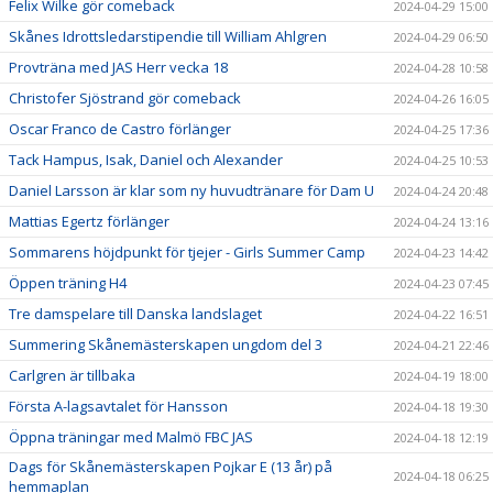
Felix Wilke gör comeback
2024-04-29 15:00
Skånes Idrottsledarstipendie till William Ahlgren
2024-04-29 06:50
Provträna med JAS Herr vecka 18
2024-04-28 10:58
Christofer Sjöstrand gör comeback
2024-04-26 16:05
Oscar Franco de Castro förlänger
2024-04-25 17:36
Tack Hampus, Isak, Daniel och Alexander
2024-04-25 10:53
Daniel Larsson är klar som ny huvudtränare för Dam U
2024-04-24 20:48
Mattias Egertz förlänger
2024-04-24 13:16
Sommarens höjdpunkt för tjejer - Girls Summer Camp
2024-04-23 14:42
Öppen träning H4
2024-04-23 07:45
Tre damspelare till Danska landslaget
2024-04-22 16:51
Summering Skånemästerskapen ungdom del 3
2024-04-21 22:46
Carlgren är tillbaka
2024-04-19 18:00
Första A-lagsavtalet för Hansson
2024-04-18 19:30
Öppna träningar med Malmö FBC JAS
2024-04-18 12:19
Dags för Skånemästerskapen Pojkar E (13 år) på
2024-04-18 06:25
hemmaplan