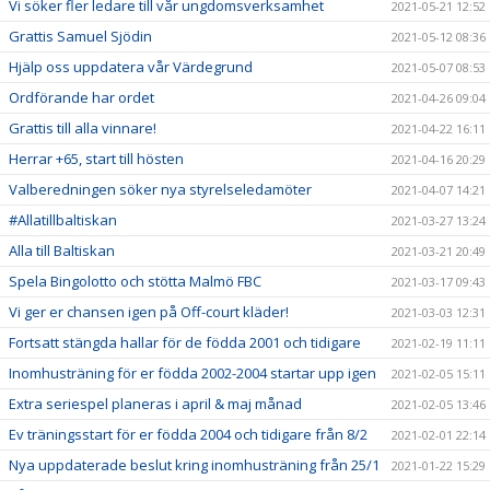
Vi söker fler ledare till vår ungdomsverksamhet
2021-05-21 12:52
Grattis Samuel Sjödin
2021-05-12 08:36
Hjälp oss uppdatera vår Värdegrund
2021-05-07 08:53
Ordförande har ordet
2021-04-26 09:04
Grattis till alla vinnare!
2021-04-22 16:11
Herrar +65, start till hösten
2021-04-16 20:29
Valberedningen söker nya styrelseledamöter
2021-04-07 14:21
#Allatillbaltiskan
2021-03-27 13:24
Alla till Baltiskan
2021-03-21 20:49
Spela Bingolotto och stötta Malmö FBC
2021-03-17 09:43
Vi ger er chansen igen på Off-court kläder!
2021-03-03 12:31
Fortsatt stängda hallar för de födda 2001 och tidigare
2021-02-19 11:11
Inomhusträning för er födda 2002-2004 startar upp igen
2021-02-05 15:11
Extra seriespel planeras i april & maj månad
2021-02-05 13:46
Ev träningsstart för er födda 2004 och tidigare från 8/2
2021-02-01 22:14
Nya uppdaterade beslut kring inomhusträning från 25/1
2021-01-22 15:29