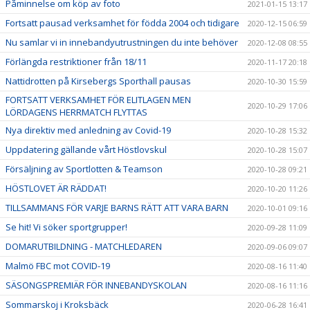
Påminnelse om köp av foto
2021-01-15 13:17
Fortsatt pausad verksamhet för födda 2004 och tidigare
2020-12-15 06:59
Nu samlar vi in innebandyutrustningen du inte behöver
2020-12-08 08:55
Förlängda restriktioner från 18/11
2020-11-17 20:18
Nattidrotten på Kirsebergs Sporthall pausas
2020-10-30 15:59
FORTSATT VERKSAMHET FÖR ELITLAGEN MEN
2020-10-29 17:06
LÖRDAGENS HERRMATCH FLYTTAS
Nya direktiv med anledning av Covid-19
2020-10-28 15:32
Uppdatering gällande vårt Höstlovskul
2020-10-28 15:07
Försäljning av Sportlotten & Teamson
2020-10-28 09:21
HÖSTLOVET ÄR RÄDDAT!
2020-10-20 11:26
TILLSAMMANS FÖR VARJE BARNS RÄTT ATT VARA BARN
2020-10-01 09:16
Se hit! Vi söker sportgrupper!
2020-09-28 11:09
DOMARUTBILDNING - MATCHLEDAREN
2020-09-06 09:07
Malmö FBC mot COVID-19
2020-08-16 11:40
SÄSONGSPREMIÄR FÖR INNEBANDYSKOLAN
2020-08-16 11:16
Sommarskoj i Kroksbäck
2020-06-28 16:41