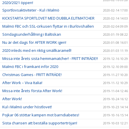
2020/2021 öppen!
Sportlovsaktiviteter - Kul i Malmö
2020-02-14 17:00
KICKSTARTA SPORTLOVET MED DUBBLA ELITMATCHER
2020-02-14 14:03
Malmö FBC och SSL-cirkusen flyttar in i Burlövshallen
2020-02-04 09:09
Söndagsunderhållning i Baltiskan
2020-01-19 08:22
Nu är det dags för AFTER WORK igen!
2020-01-08 16:01
2020 inleds med en riktig smällkaramell!
2020-01-03 11:19
Missa inte årets sista hemmamatcher! - FRITT INTRÄDE!!
2019-12-16 10:29
Malmö FBC i framkant inför 2020
2019-12-10 09:00
Christmas Games - FRITT INTRÄDE!
2019-11-27 10:20
After Work – Viva Italia!
2019-11-12 10:29
Missa inte årets första After Work!
2019-11-04 12:46
After Work!
2019-10-24 16:12
Kul i Malmö under höstlovet!
2019-10-23 14:14
Pojkar 06 stöttar kampen mot barndiabetes!
2019-10-16 15:14
Sista chansen att beställa supportertröjan!
2019-10-03 12:21