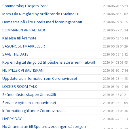
Sommarskoj i Beijers Park
2020-06-28 16:29
Mats-Ola Nimgård ny ordförande i Malmö FBC
2020-06-10 13:02
Hemestra på Elite Hotels med föreningsrabatt
2020-06-09 08:55
SOMMAREN ÄR RÄDDAD!
2020-05-27 23:24
Kallelse till Årsmöte
2020-05-13 15:14
SÄSONGSUTMÄRKELSER
2020-05-08 01:29
SAVE THE DATE
2020-05-06 12:12
Köp en digital Bingolott till påskens stora hemmakväll
2020-04-08 08:43
NU FYLLER VI BALTISKAN!
2020-03-30 17:54
Uppdaterad information om Coronaviruset
2020-03-26 14:43
LOCKER ROOM TALK
2020-03-19 10:16
Skånemästerskapen är inställt
2020-03-16 21:21
Senaste nytt om coronaviruset
2020-03-15 10:05
Information gällande Coronaviruset
2020-03-13 08:36
HAPPY DAY
2020-02-24 13:53
Nu är anmälan till Spelarutvecklingen säsongen
2020-02-16 09:28