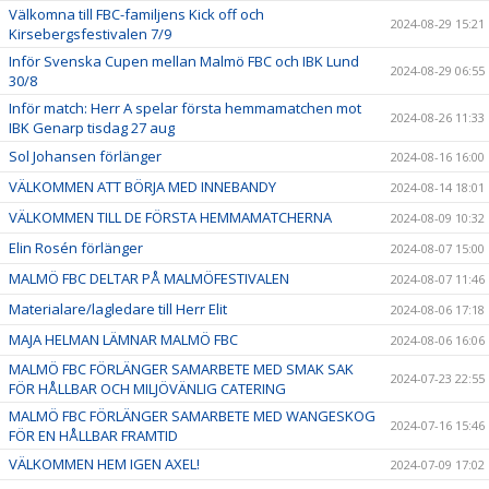
Välkomna till FBC-familjens Kick off och
2024-08-29 15:21
Kirsebergsfestivalen 7/9
Inför Svenska Cupen mellan Malmö FBC och IBK Lund
2024-08-29 06:55
30/8
Inför match: Herr A spelar första hemmamatchen mot
2024-08-26 11:33
IBK Genarp tisdag 27 aug
Sol Johansen förlänger
2024-08-16 16:00
VÄLKOMMEN ATT BÖRJA MED INNEBANDY
2024-08-14 18:01
VÄLKOMMEN TILL DE FÖRSTA HEMMAMATCHERNA
2024-08-09 10:32
Elin Rosén förlänger
2024-08-07 15:00
MALMÖ FBC DELTAR PÅ MALMÖFESTIVALEN
2024-08-07 11:46
Materialare/lagledare till Herr Elit
2024-08-06 17:18
MAJA HELMAN LÄMNAR MALMÖ FBC
2024-08-06 16:06
MALMÖ FBC FÖRLÄNGER SAMARBETE MED SMAK SAK
2024-07-23 22:55
FÖR HÅLLBAR OCH MILJÖVÄNLIG CATERING
MALMÖ FBC FÖRLÄNGER SAMARBETE MED WANGESKOG
2024-07-16 15:46
FÖR EN HÅLLBAR FRAMTID
VÄLKOMMEN HEM IGEN AXEL!
2024-07-09 17:02