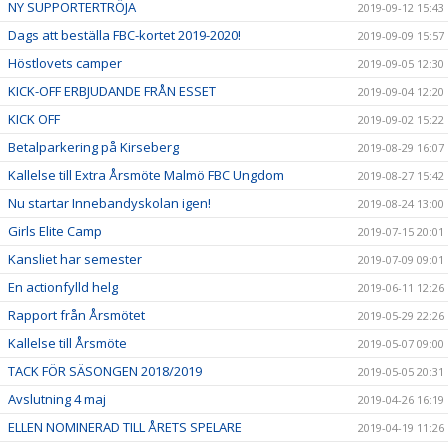
NY SUPPORTERTRÖJA
2019-09-12 15:43
Dags att beställa FBC-kortet 2019-2020!
2019-09-09 15:57
Höstlovets camper
2019-09-05 12:30
KICK-OFF ERBJUDANDE FRÅN ESSET
2019-09-04 12:20
KICK OFF
2019-09-02 15:22
Betalparkering på Kirseberg
2019-08-29 16:07
Kallelse till Extra Årsmöte Malmö FBC Ungdom
2019-08-27 15:42
Nu startar Innebandyskolan igen!
2019-08-24 13:00
Girls Elite Camp
2019-07-15 20:01
Kansliet har semester
2019-07-09 09:01
En actionfylld helg
2019-06-11 12:26
Rapport från Årsmötet
2019-05-29 22:26
Kallelse till Årsmöte
2019-05-07 09:00
TACK FÖR SÄSONGEN 2018/2019
2019-05-05 20:31
Avslutning 4 maj
2019-04-26 16:19
ELLEN NOMINERAD TILL ÅRETS SPELARE
2019-04-19 11:26