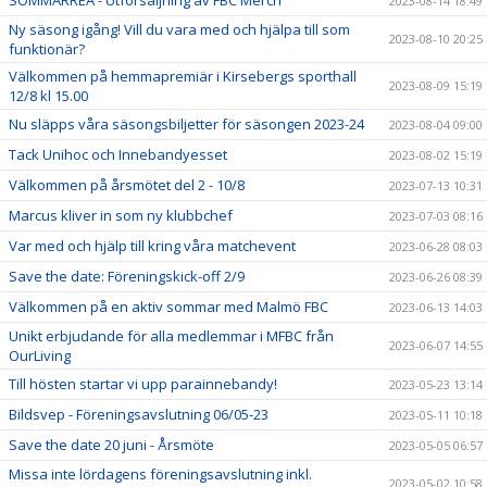
2023-08-14 18:49
Ny säsong igång! Vill du vara med och hjälpa till som
2023-08-10 20:25
funktionär?
Välkommen på hemmapremiär i Kirsebergs sporthall
2023-08-09 15:19
12/8 kl 15.00
Nu släpps våra säsongsbiljetter för säsongen 2023-24
2023-08-04 09:00
Tack Unihoc och Innebandyesset
2023-08-02 15:19
Välkommen på årsmötet del 2 - 10/8
2023-07-13 10:31
Marcus kliver in som ny klubbchef
2023-07-03 08:16
Var med och hjälp till kring våra matchevent
2023-06-28 08:03
Save the date: Föreningskick-off 2/9
2023-06-26 08:39
Välkommen på en aktiv sommar med Malmö FBC
2023-06-13 14:03
Unikt erbjudande för alla medlemmar i MFBC från
2023-06-07 14:55
OurLiving
Till hösten startar vi upp parainnebandy!
2023-05-23 13:14
Bildsvep - Föreningsavslutning 06/05-23
2023-05-11 10:18
Save the date 20 juni - Årsmöte
2023-05-05 06:57
Missa inte lördagens föreningsavslutning inkl.
2023-05-02 10:58