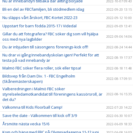
Nu är innebandyn tillbaka där allting började
2022-10-07 09:43
Bli en del av FBCfamiljen, bli stödmedlem idag
2022-09-20 13:15
Nu släpps vårt årskort, FBC-Kortet 2022-23
2022-09-12 10:00
Uppstart för barn födda 2015-17 i Videdal
2022-09-09 13:41
Gillar du att fotografera? FBC söker dig som vill hjälpa
2022-09-06 14:06
oss med nya lagbilder
Du är inbjuden till säsongens förenings-kick off!
2022-08-24 14:44
Nu drar vi igång Innebandyskolan igen! Perfekt för att
2022-08-19 17:37
testa på vad innebandy är
Malmö FBC söker flera roller, sök eller tipsa!
2022-08-18 11:48
Bildsvep från Dam Div. 1 - FBC Engelholm
2022-08-17 09:51
(Skånemästerskapen)
Valberedningen i Malmö FBC söker
styrelseledamotkandidat till föreningens kassörsroll, är
2022-08-16 15:35
det du?
Välkomna till Kids Floorball Camp!
2022-07-20 14:22
Save the date - Välkommen till kick off 3/9
2022-06-30 10:07
Årsmöte nästa vecka 15/6
2022-06-09 18:33
Kom och häng med FBC på Olympiadagarna 11-12 juni
2022-06-08 16:03