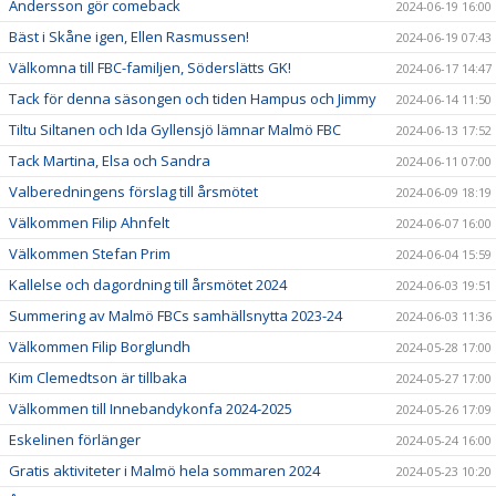
Andersson gör comeback
2024-06-19 16:00
Bäst i Skåne igen, Ellen Rasmussen!
2024-06-19 07:43
Välkomna till FBC-familjen, Söderslätts GK!
2024-06-17 14:47
Tack för denna säsongen och tiden Hampus och Jimmy
2024-06-14 11:50
Tiltu Siltanen och Ida Gyllensjö lämnar Malmö FBC
2024-06-13 17:52
Tack Martina, Elsa och Sandra
2024-06-11 07:00
Valberedningens förslag till årsmötet
2024-06-09 18:19
Välkommen Filip Ahnfelt
2024-06-07 16:00
Välkommen Stefan Prim
2024-06-04 15:59
Kallelse och dagordning till årsmötet 2024
2024-06-03 19:51
Summering av Malmö FBCs samhällsnytta 2023-24
2024-06-03 11:36
Välkommen Filip Borglundh
2024-05-28 17:00
Kim Clemedtson är tillbaka
2024-05-27 17:00
Välkommen till Innebandykonfa 2024-2025
2024-05-26 17:09
Eskelinen förlänger
2024-05-24 16:00
Gratis aktiviteter i Malmö hela sommaren 2024
2024-05-23 10:20