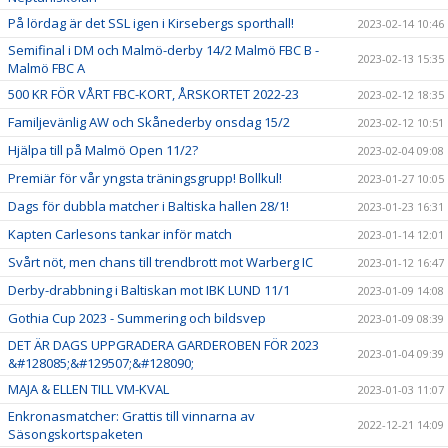
På lördag är det SSL igen i Kirsebergs sporthall!
2023-02-14 10:46
Semifinal i DM och Malmö-derby 14/2 Malmö FBC B -
2023-02-13 15:35
Malmö FBC A
500 KR FÖR VÅRT FBC-KORT, ÅRSKORTET 2022-23
2023-02-12 18:35
Familjevänlig AW och Skånederby onsdag 15/2
2023-02-12 10:51
Hjälpa till på Malmö Open 11/2?
2023-02-04 09:08
Premiär för vår yngsta träningsgrupp! Bollkul!
2023-01-27 10:05
Dags för dubbla matcher i Baltiska hallen 28/1!
2023-01-23 16:31
Kapten Carlesons tankar inför match
2023-01-14 12:01
Svårt nöt, men chans till trendbrott mot Warberg IC
2023-01-12 16:47
Derby-drabbning i Baltiskan mot IBK LUND 11/1
2023-01-09 14:08
Gothia Cup 2023 - Summering och bildsvep
2023-01-09 08:39
DET ÄR DAGS UPPGRADERA GARDEROBEN FÖR 2023
2023-01-04 09:39
&#128085;&#129507;&#128090;
MAJA & ELLEN TILL VM-KVAL
2023-01-03 11:07
Enkronasmatcher: Grattis till vinnarna av
2022-12-21 14:09
Säsongskortspaketen