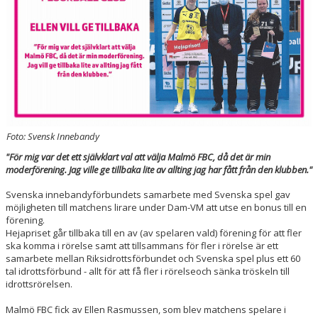
HALL OF FAME
Foto: Svensk Innebandy
"För mig var det ett självklart val att välja Malmö FBC, då det är min
moderförening. Jag ville ge tillbaka lite av allting jag har fått från den klubben."
Svenska innebandyförbundets samarbete med Svenska spel gav
möjligheten till matchens lirare under Dam-VM att utse en bonus till en
förening.
Hejapriset går tillbaka till en av (av spelaren vald) förening för att fler
ska komma i rörelse samt att tillsammans för fler i rörelse är ett
samarbete mellan Riksidrottsförbundet och Svenska spel plus ett 60
tal idrottsförbund - allt för att få fler i rörelseoch sänka tröskeln till
idrottsrörelsen.
Malmö FBC fick av Ellen Rasmussen, som blev matchens spelare i