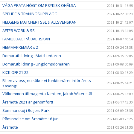
VÅGA PRATA HÖGT OM PSYKISK OHÄLSA
2021-10-31 16:55
SPELIDÉ & TRÄNINGSUPPLÄGG
2021-10-22 08:29
HELGENS MATCHER I SSL & ALLSVENSKAN
2021-10-21 13:07
AFTER WORK & SSL
2021-10-13 14:05
FAMILJEDAG PÅ BALTISKAN
2021-10-07 10:54
HEMMAPREMIÄR x 2
2021-09-24 08:38
Domarutbildning - Matchledaren
2021-09-15 09:05
Domarutbildning - Ungdomsdomaren
2021-09-08 00:09
KICK OFF 21-22
2021-08-30 15:29
Bli en av oss, nu söker vi funktionärer inför årets
2021-08-25 14:21
säsong!
Välkommen till magenta familjen, Jakob Wikenstål
2021-08-25 13:09
Årsmöte 2021 är genomfört!
2021-06-17 13:30
Sommarskoj i Beijers Park!
2021-06-09 23:35
Påminnelse om Årsmöte 16 juni
2021-06-09 23:25
Årsmöte
2021-05-26 21:35