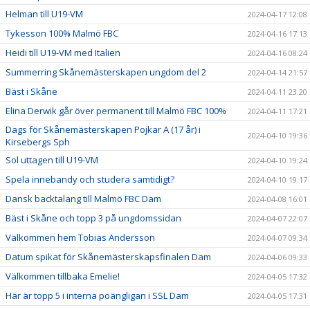
Helman till U19-VM
2024-04-17 12:08
Tykesson 100% Malmö FBC
2024-04-16 17:13
Heidi till U19-VM med Italien
2024-04-16 08:24
Summerring Skånemästerskapen ungdom del 2
2024-04-14 21:57
Bäst i Skåne
2024-04-11 23:20
Elina Derwik går över permanent till Malmö FBC 100%
2024-04-11 17:21
Dags för Skånemästerskapen Pojkar A (17 år) i
2024-04-10 19:36
Kirsebergs Sph
Sol uttagen till U19-VM
2024-04-10 19:24
Spela innebandy och studera samtidigt?
2024-04-10 19:17
Dansk backtalang till Malmö FBC Dam
2024-04-08 16:01
Bäst i Skåne och topp 3 på ungdomssidan
2024-04-07 22:07
Välkommen hem Tobias Andersson
2024-04-07 09:34
Datum spikat för Skånemästerskapsfinalen Dam
2024-04-06 09:33
Välkommen tillbaka Emelie!
2024-04-05 17:32
Här är topp 5 i interna poängligan i SSL Dam
2024-04-05 17:31