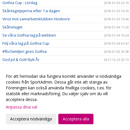
Gothia Cup - Lördag
2018-01-05 23:10
Skånlagstjejerna efter 1:a dagen
2018-01-05 16:10
Vinst mot samarbetsklubben Hvidovre
2018-01-05 15:46
Skånelaget
2018-01-04 11:20
Se våra Gothia-lag på webben
2018-01-04 10:24
Följ våra lag på Gothia Cup
2018-01-04 05:47
#fbcfamiljen goes Gothia
2018-01-02 20:58
God Jul & Gott Nytt År
2017-12-23 20:13
Kansliet håller stängd
2017-12-22 20:28
Hyllade VM-hjältar
För att hemsidan ska fungera korrekt använder vi nödvändiga
2017-12-22 00:15
cookies från SportAdmin. Dessa går inte att stänga av.
Julklappstips 2 - Hushållsnära tjänster till medlemspriser
2017-12-21 12:31
Föreningen kan också använda frivilliga cookies, t.ex. för
Damerna vidare i SkM
2017-12-21 10:10
statistik eller marknadsföring. Du väljer själv om du vill
acceptera dessa.
Målvaktsträning
2017-12-21 09:52
Anpassa dina val
Julklappstips 1 – Teamson Webbutik
2017-12-20 17:23
0 poäng...
2017-12-17 01:35
Acceptera nödvändiga
Acceptera alla
FRI ENTRÉ
2017-12-15 20:16