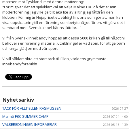
matchen mot Tyskland, med denna motivering:
"För mig var det ett självklart val att välja Malmö FBC då det är min
moderförening. Jag ville ge tillbaka lite av allting jag fåttfrån den
klubben. För mig är Hejapriset ett väldigt fint pris som gör att man kan
visa uppskattning till en förening som betytt något för en. Att göra det i
samband med Svenska spel känns jättebra."
Vi från Svensk Innebandy hoppas att dessa 5000 kr kan gå till något ni
behöver i er förening, material, utbildningeller vad som, för att ge barn
och unga glädjen med vår sport.
Vi vill såklart rikta ett stort tack till Ellen, världens grymmaste
innebandyförebild!!
Nyhetsarkiv
TACK FÖR ALLT ELLEN RASMUSSEN
2026-07-27
Malmö FBC SUMMER CAMP
2026-07-04 14:00
VALBEREDNINGEN INFORMERAR
2026-05-15 11:39