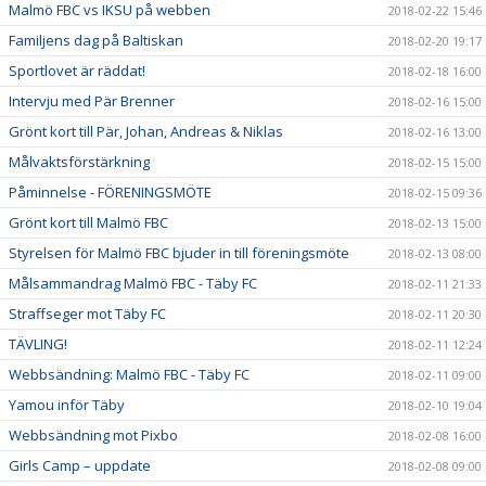
Malmö FBC vs IKSU på webben
2018-02-22 15:46
Familjens dag på Baltiskan
2018-02-20 19:17
Sportlovet är räddat!
2018-02-18 16:00
Intervju med Pär Brenner
2018-02-16 15:00
Grönt kort till Pär, Johan, Andreas & Niklas
2018-02-16 13:00
Målvaktsförstärkning
2018-02-15 15:00
Påminnelse - FÖRENINGSMÖTE
2018-02-15 09:36
Grönt kort till Malmö FBC
2018-02-13 15:00
Styrelsen för Malmö FBC bjuder in till föreningsmöte
2018-02-13 08:00
Målsammandrag Malmö FBC - Täby FC
2018-02-11 21:33
Straffseger mot Täby FC
2018-02-11 20:30
TÄVLING!
2018-02-11 12:24
Webbsändning: Malmö FBC - Täby FC
2018-02-11 09:00
Yamou inför Täby
2018-02-10 19:04
Webbsändning mot Pixbo
2018-02-08 16:00
Girls Camp – uppdate
2018-02-08 09:00