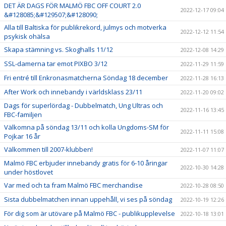
DET ÄR DAGS FÖR MALMÖ FBC OFF COURT 2.0
2022-12-17 09:04
&#128085;&#129507;&#128090;
Alla till Baltiska för publikrekord, julmys och motverka
2022-12-12 11:54
psykisk ohälsa
Skapa stämning vs. Skoghalls 11/12
2022-12-08 14:29
SSL-damerna tar emot PIXBO 3/12
2022-11-29 11:59
Fri entré till Enkronasmatcherna Söndag 18 december
2022-11-28 16:13
After Work och innebandy i världsklass 23/11
2022-11-20 09:02
Dags för superlördag - Dubbelmatch, Ung Ultras och
2022-11-16 13:45
FBC-familjen
Välkomna på söndag 13/11 och kolla Ungdoms-SM för
2022-11-11 15:08
Pojkar 16 år
Välkommen till 2007-klubben!
2022-11-07 11:07
Malmö FBC erbjuder innebandy gratis för 6-10 åringar
2022-10-30 14:28
under höstlovet
Var med och ta fram Malmö FBC merchandise
2022-10-28 08:50
Sista dubbelmatchen innan uppehåll, vi ses på söndag
2022-10-19 12:26
För dig som är utövare på Malmö FBC - publikupplevelse
2022-10-18 13:01