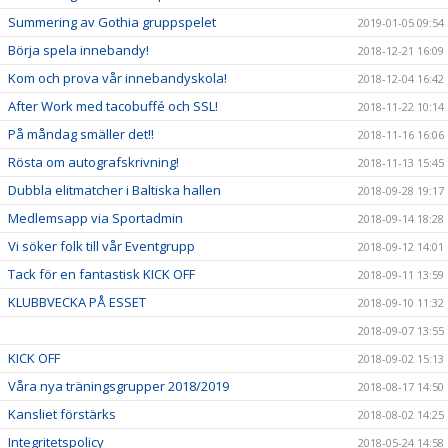
Summering av Gothia gruppspelet
2019-01-05 09:54
Börja spela innebandy!
2018-12-21 16:09
Kom och prova vår innebandyskola!
2018-12-04 16:42
After Work med tacobuffé och SSL!
2018-11-22 10:14
På måndag smäller det!!
2018-11-16 16:06
Rösta om autografskrivning!
2018-11-13 15:45
Dubbla elitmatcher i Baltiska hallen
2018-09-28 19:17
Medlemsapp via Sportadmin
2018-09-14 18:28
Vi söker folk till vår Eventgrupp
2018-09-12 14:01
Tack för en fantastisk KICK OFF
2018-09-11 13:59
KLUBBVECKA PÅ ESSET
2018-09-10 11:32
2018-09-07 13:55
KICK OFF
2018-09-02 15:13
Våra nya träningsgrupper 2018/2019
2018-08-17 14:50
Kansliet förstärks
2018-08-02 14:25
Integritetspolicy
2018-05-24 14:58