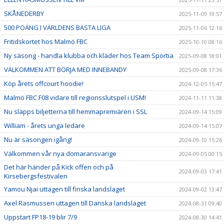
SKÅNEDERBY
2025-11-09 19:57
500 POÄNG I VÄRLDENS BÄSTA LIGA
2025-11-06 12:16
Fritidskortet hos Malmö FBC
2025-10-10 08:16
Ny säsong - handla klubba och kläder hos Team Sportia
2025-09-08 18:01
VÄLKOMMEN ATT BÖRJA MED INNEBANDY
2025-09-08 17:36
Köp årets offcourt hoodie!
2024-12-05 15:47
Malmö FBC F08 vidare till regionsslutspel i USM!
2024-11-11 11:38
Nu släpps biljetterna till hemmapremiären i SSL
2024-09-14 15:09
William - årets unga ledare
2024-09-14 15:07
Nu är säsongen igång!
2024-09-10 15:26
Välkommen vår nya domaransvarige
2024-09-05 00:15
Det här händer på Kick offen och på
2024-09-03 17:41
Kirsebergsfestivalen
Yamou Njai uttagen till finska landslaget
2024-09-02 13:47
Axel Rasmussen uttagen till Danska landslaget
2024-08-31 09:40
Uppstart FP18-19 blir 7/9
2024-08-30 14:41