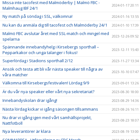
Missa inte tacofest med Malmöderby | Malmö FBC -
2024-01-17 20:11
Malmhaug IBF 24/1
Ny match på söndag i SSL, välkomna!
2024-01-16 13:55
Nu kan du anmäla dig till tacofest och Malmöderby 24/1
2024-01-10 17:39
Malmö FBC avslutar året med SSL-match och mingel med
2023-12-26 09:52
spelarna
Spännande innebandyhelg i Kirsebergs sporthall –
2023-12-11 15:43
Pepparkakor och unga talanger i fokus!
Superlördag i Stadions sporthall 2/12
2023-11-27 13:34
Ansök och testa att bli vår nästa speaker till några av
2023-10-10 07:47
våra matcher
Välkomna till Kirsebergsfestivalen! Lördag 9/9
2023-09-01 13:26
Är du vår nya speaker eller vårt nya sekretariat?
2023-08-30 18:00
Innebandyskolan drar igång!
2023-08-29 14:36
Nästa lördag kickar vi igång säsongen tillsammans
2023-08-26 16:11
Nu drar vi igång igen med vårt samhällsprojekt,
2023-08-23 18:07
Nattfotboll
Nya leverantörer är klara
2023-08-19 13:00
SOMMARREA - Utförsäljning av FBC Merch