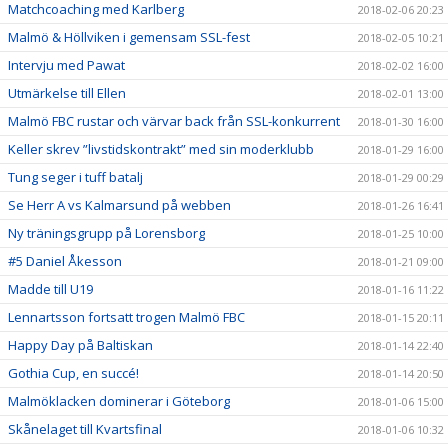
Matchcoaching med Karlberg
2018-02-06 20:23
Malmö & Höllviken i gemensam SSL-fest
2018-02-05 10:21
Intervju med Pawat
2018-02-02 16:00
Utmärkelse till Ellen
2018-02-01 13:00
Malmö FBC rustar och värvar back från SSL-konkurrent
2018-01-30 16:00
Keller skrev ”livstidskontrakt” med sin moderklubb
2018-01-29 16:00
Tung seger i tuff batalj
2018-01-29 00:29
Se Herr A vs Kalmarsund på webben
2018-01-26 16:41
Ny träningsgrupp på Lorensborg
2018-01-25 10:00
#5 Daniel Åkesson
2018-01-21 09:00
Madde till U19
2018-01-16 11:22
Lennartsson fortsatt trogen Malmö FBC
2018-01-15 20:11
Happy Day på Baltiskan
2018-01-14 22:40
Gothia Cup, en succé!
2018-01-14 20:50
Malmöklacken dominerar i Göteborg
2018-01-06 15:00
Skånelaget till Kvartsfinal
2018-01-06 10:32