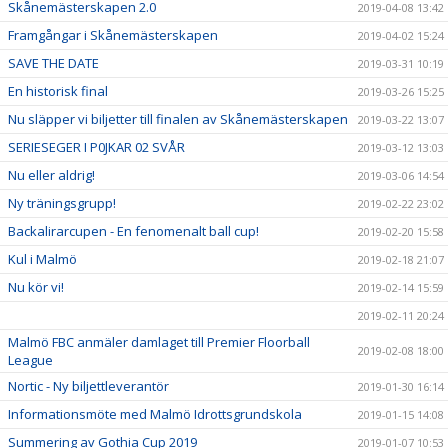
Skånemästerskapen 2.0
2019-04-08 13:42
Framgångar i Skånemästerskapen
2019-04-02 15:24
SAVE THE DATE
2019-03-31 10:19
En historisk final
2019-03-26 15:25
Nu släpper vi biljetter till finalen av Skånemästerskapen
2019-03-22 13:07
SERIESEGER I P0JKAR 02 SVÅR
2019-03-12 13:03
Nu eller aldrig!
2019-03-06 14:54
Ny träningsgrupp!
2019-02-22 23:02
Backalirarcupen - En fenomenalt ball cup!
2019-02-20 15:58
Kul i Malmö
2019-02-18 21:07
Nu kör vi!
2019-02-14 15:59
2019-02-11 20:24
Malmö FBC anmäler damlaget till Premier Floorball
2019-02-08 18:00
League
Nortic - Ny biljettleverantör
2019-01-30 16:14
Informationsmöte med Malmö Idrottsgrundskola
2019-01-15 14:08
Summering av Gothia Cup 2019
2019-01-07 10:53