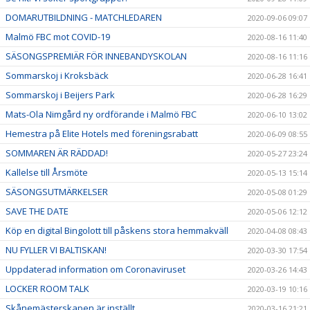
DOMARUTBILDNING - MATCHLEDAREN
2020-09-06 09:07
Malmö FBC mot COVID-19
2020-08-16 11:40
SÄSONGSPREMIÄR FÖR INNEBANDYSKOLAN
2020-08-16 11:16
Sommarskoj i Kroksbäck
2020-06-28 16:41
Sommarskoj i Beijers Park
2020-06-28 16:29
Mats-Ola Nimgård ny ordförande i Malmö FBC
2020-06-10 13:02
Hemestra på Elite Hotels med föreningsrabatt
2020-06-09 08:55
SOMMAREN ÄR RÄDDAD!
2020-05-27 23:24
Kallelse till Årsmöte
2020-05-13 15:14
SÄSONGSUTMÄRKELSER
2020-05-08 01:29
SAVE THE DATE
2020-05-06 12:12
Köp en digital Bingolott till påskens stora hemmakväll
2020-04-08 08:43
NU FYLLER VI BALTISKAN!
2020-03-30 17:54
Uppdaterad information om Coronaviruset
2020-03-26 14:43
LOCKER ROOM TALK
2020-03-19 10:16
Skånemästerskapen är inställt
2020-03-16 21:21