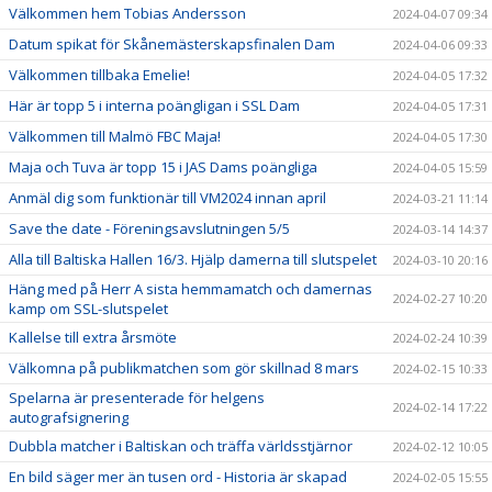
Välkommen hem Tobias Andersson
2024-04-07 09:34
Datum spikat för Skånemästerskapsfinalen Dam
2024-04-06 09:33
Välkommen tillbaka Emelie!
2024-04-05 17:32
Här är topp 5 i interna poängligan i SSL Dam
2024-04-05 17:31
Välkommen till Malmö FBC Maja!
2024-04-05 17:30
Maja och Tuva är topp 15 i JAS Dams poängliga
2024-04-05 15:59
Anmäl dig som funktionär till VM2024 innan april
2024-03-21 11:14
Save the date - Föreningsavslutningen 5/5
2024-03-14 14:37
Alla till Baltiska Hallen 16/3. Hjälp damerna till slutspelet
2024-03-10 20:16
Häng med på Herr A sista hemmamatch och damernas
2024-02-27 10:20
kamp om SSL-slutspelet
Kallelse till extra årsmöte
2024-02-24 10:39
Välkomna på publikmatchen som gör skillnad 8 mars
2024-02-15 10:33
Spelarna är presenterade för helgens
2024-02-14 17:22
autografsignering
Dubbla matcher i Baltiskan och träffa världsstjärnor
2024-02-12 10:05
En bild säger mer än tusen ord - Historia är skapad
2024-02-05 15:55