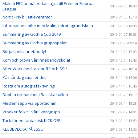
Malmö FBC anmäler damlaget till Premier Floorball
2019-02-08 18:00
League
Nortic - Ny biljettleverantör
2019-01-30 16:14
Informationsmöte med Malmö Idrottsgrundskola
2019-01-15 14:08
Summering av Gothia Cup 2019
2019-01-07 10:53
Summering av Gothia gruppspelet
2019-01-05 09:54
Börja spela innebandy!
2018-12-21 16:09
Kom och prova vår innebandyskola!
2018-12-04 16:42
After Work med tacobuffé och SSL!
2018-11-22 10:14
På måndag smäller det!!
2018-11-16 16:06
Rösta om autografskrivning!
2018-11-13 15:45
Dubbla elitmatcher i Baltiska hallen
2018-09-28 19:17
Medlemsapp via Sportadmin
2018-09-14 18:28
Vi söker folk till vår Eventgrupp
2018-09-12 14:01
Tack för en fantastisk KICK OFF
2018-09-11 13:59
KLUBBVECKA PÅ ESSET
2018-09-10 11:32
2018-09-07 13:55