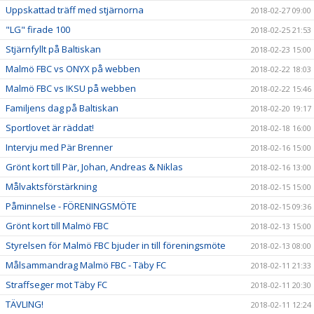
Uppskattad träff med stjärnorna
2018-02-27 09:00
"LG" firade 100
2018-02-25 21:53
Stjärnfyllt på Baltiskan
2018-02-23 15:00
Malmö FBC vs ONYX på webben
2018-02-22 18:03
Malmö FBC vs IKSU på webben
2018-02-22 15:46
Familjens dag på Baltiskan
2018-02-20 19:17
Sportlovet är räddat!
2018-02-18 16:00
Intervju med Pär Brenner
2018-02-16 15:00
Grönt kort till Pär, Johan, Andreas & Niklas
2018-02-16 13:00
Målvaktsförstärkning
2018-02-15 15:00
Påminnelse - FÖRENINGSMÖTE
2018-02-15 09:36
Grönt kort till Malmö FBC
2018-02-13 15:00
Styrelsen för Malmö FBC bjuder in till föreningsmöte
2018-02-13 08:00
Målsammandrag Malmö FBC - Täby FC
2018-02-11 21:33
Straffseger mot Täby FC
2018-02-11 20:30
TÄVLING!
2018-02-11 12:24