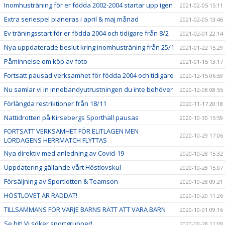
Inomhusträning för er födda 2002-2004 startar upp igen
2021-02-05 15:11
Extra seriespel planeras i april & maj månad
2021-02-05 13:46
Ev träningsstart för er födda 2004 och tidigare från 8/2
2021-02-01 22:14
Nya uppdaterade beslut kring inomhusträning från 25/1
2021-01-22 15:29
Påminnelse om köp av foto
2021-01-15 13:17
Fortsatt pausad verksamhet för födda 2004 och tidigare
2020-12-15 06:59
Nu samlar vi in innebandyutrustningen du inte behöver
2020-12-08 08:55
Förlängda restriktioner från 18/11
2020-11-17 20:18
Nattidrotten på Kirsebergs Sporthall pausas
2020-10-30 15:59
FORTSATT VERKSAMHET FÖR ELITLAGEN MEN
2020-10-29 17:06
LÖRDAGENS HERRMATCH FLYTTAS
Nya direktiv med anledning av Covid-19
2020-10-28 15:32
Uppdatering gällande vårt Höstlovskul
2020-10-28 15:07
Försäljning av Sportlotten & Teamson
2020-10-28 09:21
HÖSTLOVET ÄR RÄDDAT!
2020-10-20 11:26
TILLSAMMANS FÖR VARJE BARNS RÄTT ATT VARA BARN
2020-10-01 09:16
Se hit! Vi söker sportgrupper!
2020-09-28 11:09