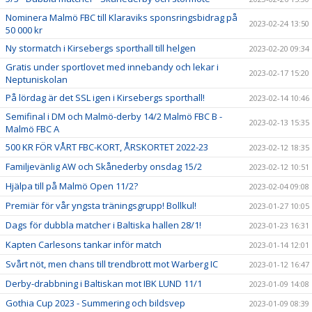
Nominera Malmö FBC till Klaraviks sponsringsbidrag på
2023-02-24 13:50
50 000 kr
Ny stormatch i Kirsebergs sporthall till helgen
2023-02-20 09:34
Gratis under sportlovet med innebandy och lekar i
2023-02-17 15:20
Neptuniskolan
På lördag är det SSL igen i Kirsebergs sporthall!
2023-02-14 10:46
Semifinal i DM och Malmö-derby 14/2 Malmö FBC B -
2023-02-13 15:35
Malmö FBC A
500 KR FÖR VÅRT FBC-KORT, ÅRSKORTET 2022-23
2023-02-12 18:35
Familjevänlig AW och Skånederby onsdag 15/2
2023-02-12 10:51
Hjälpa till på Malmö Open 11/2?
2023-02-04 09:08
Premiär för vår yngsta träningsgrupp! Bollkul!
2023-01-27 10:05
Dags för dubbla matcher i Baltiska hallen 28/1!
2023-01-23 16:31
Kapten Carlesons tankar inför match
2023-01-14 12:01
Svårt nöt, men chans till trendbrott mot Warberg IC
2023-01-12 16:47
Derby-drabbning i Baltiskan mot IBK LUND 11/1
2023-01-09 14:08
Gothia Cup 2023 - Summering och bildsvep
2023-01-09 08:39