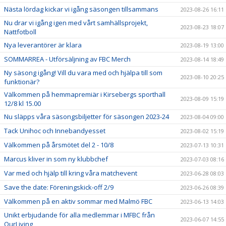
Nästa lördag kickar vi igång säsongen tillsammans
2023-08-26 16:11
Nu drar vi igång igen med vårt samhällsprojekt,
2023-08-23 18:07
Nattfotboll
Nya leverantörer är klara
2023-08-19 13:00
SOMMARREA - Utförsäljning av FBC Merch
2023-08-14 18:49
Ny säsong igång! Vill du vara med och hjälpa till som
2023-08-10 20:25
funktionär?
Välkommen på hemmapremiär i Kirsebergs sporthall
2023-08-09 15:19
12/8 kl 15.00
Nu släpps våra säsongsbiljetter för säsongen 2023-24
2023-08-04 09:00
Tack Unihoc och Innebandyesset
2023-08-02 15:19
Välkommen på årsmötet del 2 - 10/8
2023-07-13 10:31
Marcus kliver in som ny klubbchef
2023-07-03 08:16
Var med och hjälp till kring våra matchevent
2023-06-28 08:03
Save the date: Föreningskick-off 2/9
2023-06-26 08:39
Välkommen på en aktiv sommar med Malmö FBC
2023-06-13 14:03
Unikt erbjudande för alla medlemmar i MFBC från
2023-06-07 14:55
OurLiving