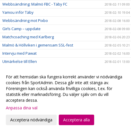
Webbsändning: Malmö FBC - Täby FC
2018-02-11 09:00
Yamou inför Täby
2018-02-10 19:04
Webbsändning mot Pixbo
2018-02-08 16:00
Girls Camp – uppdate
2018-02-08 09:00
Matchcoaching med Karlberg
2018-02-06 20:23
Malmö & Höllviken i gemensam SSL-fest
2018-02-05 10:21
Intervju med Pawat
2018-02-02 16:00
Utmärkelse till Ellen
2018-02-01 13:00
Malmö FBC rustar och värvar back från SSL-konkurrent
2018-01-30 16:00
För att hemsidan ska fungera korrekt använder vi nödvändiga
Keller skrev ”livstidskontrakt” med sin moderklubb
2018-01-29 16:00
cookies från SportAdmin. Dessa går inte att stänga av.
Tung seger i tuff batalj
2018-01-29 00:29
Föreningen kan också använda frivilliga cookies, t.ex. för
Se Herr A vs Kalmarsund på webben
statistik eller marknadsföring. Du väljer själv om du vill
2018-01-26 16:41
acceptera dessa.
Ny träningsgrupp på Lorensborg
2018-01-25 10:00
Anpassa dina val
#5 Daniel Åkesson
2018-01-21 09:00
Madde till U19
2018-01-16 11:22
Acceptera nödvändiga
Acceptera alla
Lennartsson fortsatt trogen Malmö FBC
2018-01-15 20:11