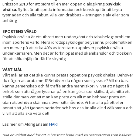
Eriksson
2013
för att bidra till en mer öppen dialog kring
psykisk
ohälsa
. Syftet är att sprida information och kunskap för att bryta
tystnaden och alla tabun. Alla kan drabbas – antingen själv eller som
anhörig.
SPORTENS VÄRLD
Psykisk ohälsa är ett utbrett men undangömt och tabubelagt problem
inom sportens värld. Flera idrottspsykologer belyser nu problematiken
och menar på att cirka 40% av idrottarna upplever psykisk ohälsa
under karriären. Men det är förknippat med skamkänslor och tröskeln
för att söka hjälp är därför skyhög.
VÅRT MÅL
Vårt mål är att det ska kunna pratas öppet om psykisk ohälsa. Behöver
du någon att prata med? Behöver du någon som lyssnar? Vill du bara
känna gemenskap och få träffa andra människor? Vi vet att något så
enkelt som att någon lyssnar på en kan göra stor skillnad, att hitta ett
ställe där man vet att man kan prata om allt man behöver prata om
utan att behöva skämmas över sitt mående. Vi har alla på ett eller
annat sätt gått igenom perioder och hos oss är alla alltid välkomna och
vi vill att alla ska veta det!
Läs mer om Aldrig Ensam
HÄR!
”Jag är väldigt glad för att vi har tagit hand med en organisation som belyser