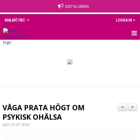
2007 KLUBBEN
MALMÖ FBC
LOGGA IN
HEM
NYHETER
OM KLUBBEN
KONTAKT
KALENDER
VÅGA PRATA HÖGT OM
<
>
MEDLEM
PSYKISK OHÄLSA
2021-10-31 16:55
MATCHER