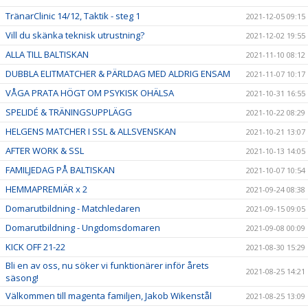
TränarClinic 14/12, Taktik - steg 1
2021-12-05 09:15
Vill du skänka teknisk utrustning?
2021-12-02 19:55
ALLA TILL BALTISKAN
2021-11-10 08:12
DUBBLA ELITMATCHER & PÄRLDAG MED ALDRIG ENSAM
2021-11-07 10:17
VÅGA PRATA HÖGT OM PSYKISK OHÄLSA
2021-10-31 16:55
SPELIDÉ & TRÄNINGSUPPLÄGG
2021-10-22 08:29
HELGENS MATCHER I SSL & ALLSVENSKAN
2021-10-21 13:07
AFTER WORK & SSL
2021-10-13 14:05
FAMILJEDAG PÅ BALTISKAN
2021-10-07 10:54
HEMMAPREMIÄR x 2
2021-09-24 08:38
Domarutbildning - Matchledaren
2021-09-15 09:05
Domarutbildning - Ungdomsdomaren
2021-09-08 00:09
KICK OFF 21-22
2021-08-30 15:29
Bli en av oss, nu söker vi funktionärer inför årets
2021-08-25 14:21
säsong!
Välkommen till magenta familjen, Jakob Wikenstål
2021-08-25 13:09