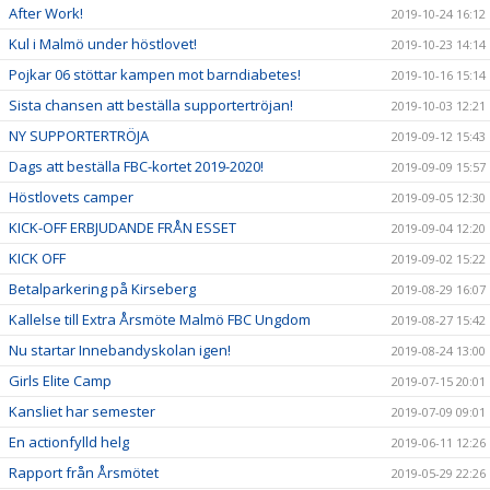
After Work!
2019-10-24 16:12
Kul i Malmö under höstlovet!
2019-10-23 14:14
Pojkar 06 stöttar kampen mot barndiabetes!
2019-10-16 15:14
Sista chansen att beställa supportertröjan!
2019-10-03 12:21
NY SUPPORTERTRÖJA
2019-09-12 15:43
Dags att beställa FBC-kortet 2019-2020!
2019-09-09 15:57
Höstlovets camper
2019-09-05 12:30
KICK-OFF ERBJUDANDE FRÅN ESSET
2019-09-04 12:20
KICK OFF
2019-09-02 15:22
Betalparkering på Kirseberg
2019-08-29 16:07
Kallelse till Extra Årsmöte Malmö FBC Ungdom
2019-08-27 15:42
Nu startar Innebandyskolan igen!
2019-08-24 13:00
Girls Elite Camp
2019-07-15 20:01
Kansliet har semester
2019-07-09 09:01
En actionfylld helg
2019-06-11 12:26
Rapport från Årsmötet
2019-05-29 22:26