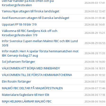
Det här händer på Kick offen och på
2024-09-03 17:41
Kirsebergsfestivalen
Yamou Njai uttagen till finska landslaget
2024-09-02 13:47
Axel Rasmussen uttagen till Danska landslaget
2024-08-31 09:40
Uppstart FP18-19 blir 7/9
2024-08-30 14:41
Välkomna till FBC-familjens Kick off och
2024-08-29 15:21
Kirsebergsfestivalen 7/9
Inför Svenska Cupen mellan Malmö FBC och IBK Lund
2024-08-29 06:55
30/8
Inför match: Herr A spelar första hemmamatchen mot
2024-08-26 11:33
IBK Genarp tisdag 27 aug
Sol Johansen förlänger
2024-08-16 16:00
VÄLKOMMEN ATT BÖRJA MED INNEBANDY
2024-08-14 18:01
VÄLKOMMEN TILL DE FÖRSTA HEMMAMATCHERNA
2024-08-09 10:32
Elin Rosén förlänger
2024-08-07 15:00
MALMÖ FBC DELTAR PÅ MALMÖFESTIVALEN
2024-08-07 11:46
Materialare/lagledare till Herr Elit
2024-08-06 17:18
MAJA HELMAN LÄMNAR MALMÖ FBC
2024-08-06 16:06