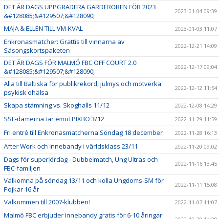
DET ÄR DAGS UPPGRADERA GARDEROBEN FÖR 2023
2023-01-04 09:39
&#128085;&#129507;&#128090;
MAJA & ELLEN TILL VM-KVAL
2023-01-03 11:07
Enkronasmatcher: Grattis till vinnarna av
2022-12-21 14:09
Säsongskortspaketen
DET ÄR DAGS FÖR MALMÖ FBC OFF COURT 2.0
2022-12-17 09:04
&#128085;&#129507;&#128090;
Alla till Baltiska för publikrekord, julmys och motverka
2022-12-12 11:54
psykisk ohälsa
Skapa stämning vs. Skoghalls 11/12
2022-12-08 14:29
SSL-damerna tar emot PIXBO 3/12
2022-11-29 11:59
Fri entré till Enkronasmatcherna Söndag 18 december
2022-11-28 16:13
After Work och innebandy i världsklass 23/11
2022-11-20 09:02
Dags för superlördag - Dubbelmatch, Ung Ultras och
2022-11-16 13:45
FBC-familjen
Välkomna på söndag 13/11 och kolla Ungdoms-SM för
2022-11-11 15:08
Pojkar 16 år
Välkommen till 2007-klubben!
2022-11-07 11:07
Malmö FBC erbjuder innebandy gratis för 6-10 åringar