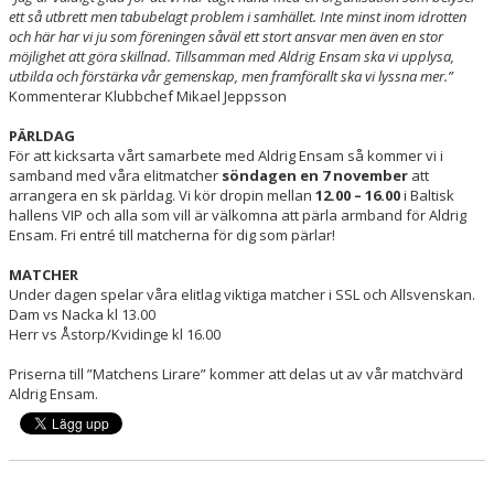
ett så utbrett men tabubelagt problem i samhället. Inte minst inom idrotten
och här har vi ju som föreningen såväl ett stort ansvar men även en stor
möjlighet att göra skillnad. Tillsamman med Aldrig Ensam ska vi upplysa,
utbilda och förstärka vår gemenskap, men framförallt ska vi lyssna mer.”
Kommenterar Klubbchef Mikael Jeppsson
PÄRLDAG
För att kicksarta vårt samarbete med Aldrig Ensam så kommer vi i
samband med våra elitmatcher
söndagen en 7 november
att
arrangera en sk pärldag. Vi kör dropin mellan
12.00 – 16.00
i Baltisk
hallens VIP och alla som vill är välkomna att pärla armband för Aldrig
Ensam. Fri entré till matcherna för dig som pärlar!
MATCHER
Under dagen spelar våra elitlag viktiga matcher i SSL och Allsvenskan.
Dam vs Nacka kl 13.00
Herr vs Åstorp/Kvidinge kl 16.00
Priserna till ”Matchens Lirare” kommer att delas ut av vår matchvärd
Aldrig Ensam.