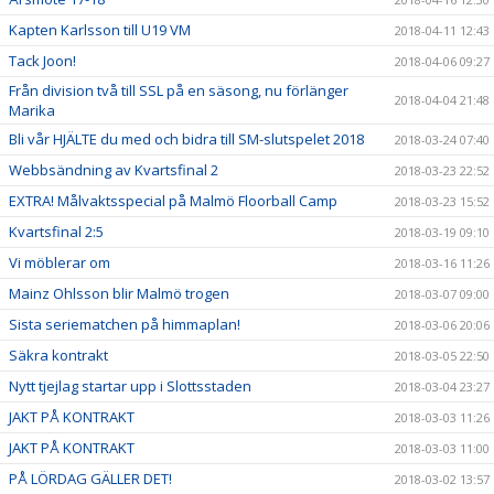
Kapten Karlsson till U19 VM
2018-04-11 12:43
Tack Joon!
2018-04-06 09:27
Från division två till SSL på en säsong, nu förlänger
2018-04-04 21:48
Marika
Bli vår HJÄLTE du med och bidra till SM-slutspelet 2018
2018-03-24 07:40
Webbsändning av Kvartsfinal 2
2018-03-23 22:52
EXTRA! Målvaktsspecial på Malmö Floorball Camp
2018-03-23 15:52
Kvartsfinal 2:5
2018-03-19 09:10
Vi möblerar om
2018-03-16 11:26
Mainz Ohlsson blir Malmö trogen
2018-03-07 09:00
Sista seriematchen på himmaplan!
2018-03-06 20:06
Säkra kontrakt
2018-03-05 22:50
Nytt tjejlag startar upp i Slottsstaden
2018-03-04 23:27
JAKT PÅ KONTRAKT
2018-03-03 11:26
JAKT PÅ KONTRAKT
2018-03-03 11:00
PÅ LÖRDAG GÄLLER DET!
2018-03-02 13:57