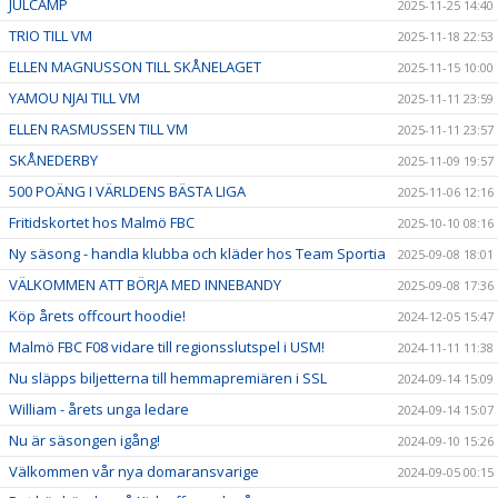
JULCAMP
2025-11-25 14:40
TRIO TILL VM
2025-11-18 22:53
ELLEN MAGNUSSON TILL SKÅNELAGET
2025-11-15 10:00
YAMOU NJAI TILL VM
2025-11-11 23:59
ELLEN RASMUSSEN TILL VM
2025-11-11 23:57
SKÅNEDERBY
2025-11-09 19:57
500 POÄNG I VÄRLDENS BÄSTA LIGA
2025-11-06 12:16
Fritidskortet hos Malmö FBC
2025-10-10 08:16
Ny säsong - handla klubba och kläder hos Team Sportia
2025-09-08 18:01
VÄLKOMMEN ATT BÖRJA MED INNEBANDY
2025-09-08 17:36
Köp årets offcourt hoodie!
2024-12-05 15:47
Malmö FBC F08 vidare till regionsslutspel i USM!
2024-11-11 11:38
Nu släpps biljetterna till hemmapremiären i SSL
2024-09-14 15:09
William - årets unga ledare
2024-09-14 15:07
Nu är säsongen igång!
2024-09-10 15:26
Välkommen vår nya domaransvarige
2024-09-05 00:15