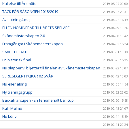
Kallelse till Årsmöte
2019-05-07 09:00
TACK FÖR SÄSONGEN 2018/2019
2019-05-05 20:31
Avslutning 4 maj
2019-04-26 16:19
ELLEN NOMINERAD TILL ÅRETS SPELARE
2019-04-19 11:26
Skånemästerskapen 2.0
2019-04-08 13:42
Framgångar i Skånemästerskapen
2019-04-02 15:24
SAVE THE DATE
2019-03-31 10:19
En historisk final
2019-03-26 15:25
Nu släpper vi biljetter till finalen av Skånemästerskapen
2019-03-22 13:07
SERIESEGER I P0JKAR 02 SVÅR
2019-03-12 13:03
Nu eller aldrig!
2019-03-06 14:54
Ny träningsgrupp!
2019-02-22 23:02
Backalirarcupen - En fenomenalt ball cup!
2019-02-20 15:58
Kul i Malmö
2019-02-18 21:07
Nu kör vi!
2019-02-14 15:59
2019-02-11 20:24