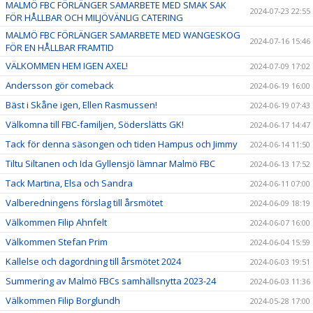
MALMÖ FBC FÖRLÄNGER SAMARBETE MED SMAK SAK
2024-07-23 22:55
FÖR HÅLLBAR OCH MILJÖVÄNLIG CATERING
MALMÖ FBC FÖRLÄNGER SAMARBETE MED WANGESKOG
2024-07-16 15:46
FÖR EN HÅLLBAR FRAMTID
VÄLKOMMEN HEM IGEN AXEL!
2024-07-09 17:02
Andersson gör comeback
2024-06-19 16:00
Bäst i Skåne igen, Ellen Rasmussen!
2024-06-19 07:43
Välkomna till FBC-familjen, Söderslätts GK!
2024-06-17 14:47
Tack för denna säsongen och tiden Hampus och Jimmy
2024-06-14 11:50
Tiltu Siltanen och Ida Gyllensjö lämnar Malmö FBC
2024-06-13 17:52
Tack Martina, Elsa och Sandra
2024-06-11 07:00
Valberedningens förslag till årsmötet
2024-06-09 18:19
Välkommen Filip Ahnfelt
2024-06-07 16:00
Välkommen Stefan Prim
2024-06-04 15:59
Kallelse och dagordning till årsmötet 2024
2024-06-03 19:51
Summering av Malmö FBCs samhällsnytta 2023-24
2024-06-03 11:36
Välkommen Filip Borglundh
2024-05-28 17:00