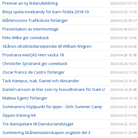
Premiär av ny ledarutbildning
2024-05-07 07:13
Börja spela innebandy för barn födda 2018-19
2024-05-03 17:53
Mårtenssons Trafikskola förlänger
2024-05-02 09:37
Presentation av Intermontage
2024-04-30 06:37
Felix Wilke gör comeback
2024-04-29 15:00
Skånes Idrottsledarstipendie till William Ahlgren
2024-04-29 06:50
Provträna med JAS Herr vecka 18
2024-04-28 10:58
Christofer Sjöstrand gör comeback
2024-04-26 16:05
Oscar Franco de Castro förlänger
2024-04-25 17:36
Tack Hampus, Isak, Daniel och Alexander
2024-04-25 10:53
Daniel Larsson är klar som ny huvudtränare för Dam U
2024-04-24 20:48
Mattias Egertz förlänger
2024-04-24 13:16
Sommarens höjdpunkt för tjejer - Girls Summer Camp
2024-04-23 14:42
Öppen träning H4
2024-04-23 07:45
Tre damspelare till Danska landslaget
2024-04-22 16:51
Summering Skånemästerskapen ungdom del 3
2024-04-21 22:46