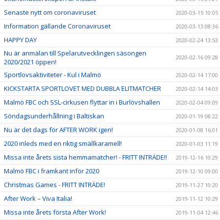
Senaste nytt om coronaviruset
2020-03-15 10:05
Information gällande Coronaviruset
2020-03-13 08:36
HAPPY DAY
2020-02-24 13:53
Nu är anmälan till Spelarutvecklingen säsongen
2020-02-16 09:28
2020/2021 öppen!
Sportlovsaktiviteter - Kul i Malmö
2020-02-14 17:00
KICKSTARTA SPORTLOVET MED DUBBLA ELITMATCHER
2020-02-14 14:03
Malmö FBC och SSL-cirkusen flyttar in i Burlövshallen
2020-02-04 09:09
Söndagsunderhållning i Baltiskan
2020-01-19 08:22
Nu är det dags för AFTER WORK igen!
2020-01-08 16:01
2020 inleds med en riktig smällkaramell!
2020-01-03 11:19
Missa inte årets sista hemmamatcher! - FRITT INTRÄDE!!
2019-12-16 10:29
Malmö FBC i framkant inför 2020
2019-12-10 09:00
Christmas Games - FRITT INTRÄDE!
2019-11-27 10:20
After Work – Viva Italia!
2019-11-12 10:29
Missa inte årets första After Work!
2019-11-04 12:46