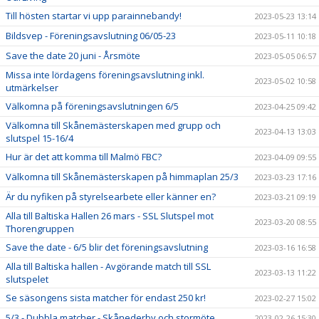
Till hösten startar vi upp parainnebandy!
2023-05-23 13:14
Bildsvep - Föreningsavslutning 06/05-23
2023-05-11 10:18
Save the date 20 juni - Årsmöte
2023-05-05 06:57
Missa inte lördagens föreningsavslutning inkl.
2023-05-02 10:58
utmärkelser
Välkomna på föreningsavslutningen 6/5
2023-04-25 09:42
Välkomna till Skånemästerskapen med grupp och
2023-04-13 13:03
slutspel 15-16/4
Hur är det att komma till Malmö FBC?
2023-04-09 09:55
Välkomna till Skånemästerskapen på himmaplan 25/3
2023-03-23 17:16
Är du nyfiken på styrelsearbete eller känner en?
2023-03-21 09:19
Alla till Baltiska Hallen 26 mars - SSL Slutspel mot
2023-03-20 08:55
Thorengruppen
Save the date - 6/5 blir det föreningsavslutning
2023-03-16 16:58
Alla till Baltiska hallen - Avgörande match till SSL
2023-03-13 11:22
slutspelet
Se säsongens sista matcher för endast 250 kr!
2023-02-27 15:02
5/3 - Dubbla matcher - Skånederby och stormöte
2023-02-26 15:30