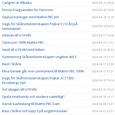
Carlgren är tillbaka
2024-04-19 18:00
Första A-lagsavtalet för Hansson
2024-04-18 19:30
Öppna träningar med Malmö FBC JAS
2024-04-18 12:19
Dags för Skånemästerskapen Pojkar E (13 år) på
2024-04-18 06:25
hemmaplan
Helman till U19-VM
2024-04-17 12:08
Tykesson 100% Malmö FBC
2024-04-16 17:13
Heidi till U19-VM med Italien
2024-04-16 08:24
Summerring Skånemästerskapen ungdom del 2
2024-04-14 21:57
Bäst i Skåne
2024-04-11 23:20
Elina Derwik går över permanent till Malmö FBC 100%
2024-04-11 17:21
Dags för Skånemästerskapen Pojkar A (17 år) i
2024-04-10 19:36
Kirsebergs Sph
Sol uttagen till U19-VM
2024-04-10 19:24
Spela innebandy och studera samtidigt?
2024-04-10 19:17
Dansk backtalang till Malmö FBC Dam
2024-04-08 16:01
Bäst i Skåne och topp 3 på ungdomssidan
2024-04-07 22:07