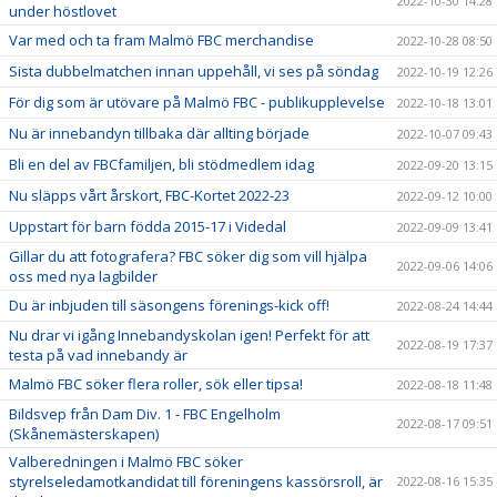
2022-10-30 14:28
under höstlovet
Var med och ta fram Malmö FBC merchandise
2022-10-28 08:50
Sista dubbelmatchen innan uppehåll, vi ses på söndag
2022-10-19 12:26
För dig som är utövare på Malmö FBC - publikupplevelse
2022-10-18 13:01
Nu är innebandyn tillbaka där allting började
2022-10-07 09:43
Bli en del av FBCfamiljen, bli stödmedlem idag
2022-09-20 13:15
Nu släpps vårt årskort, FBC-Kortet 2022-23
2022-09-12 10:00
Uppstart för barn födda 2015-17 i Videdal
2022-09-09 13:41
Gillar du att fotografera? FBC söker dig som vill hjälpa
2022-09-06 14:06
oss med nya lagbilder
Du är inbjuden till säsongens förenings-kick off!
2022-08-24 14:44
Nu drar vi igång Innebandyskolan igen! Perfekt för att
2022-08-19 17:37
testa på vad innebandy är
Malmö FBC söker flera roller, sök eller tipsa!
2022-08-18 11:48
Bildsvep från Dam Div. 1 - FBC Engelholm
2022-08-17 09:51
(Skånemästerskapen)
Valberedningen i Malmö FBC söker
styrelseledamotkandidat till föreningens kassörsroll, är
2022-08-16 15:35