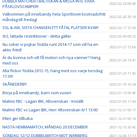
DUBBLA MATCHER I BALTISKAN & MISSA INTE VÅRA
2022-02-26 09:38
PÅSKLOVSCAMPER!
Välkommen på innebandy hela Sportlovet kostnadsfritt
2022-02-20 20:14
måndag till fredag!
SSL & AW, SISTA CHANSEN ETT FÅTAL PLATSER KVAR!
2022-02-17 12:36
9/2, lättade restriktioner - detta gäller
2022-02-09 09:25
Nu söker vi pojkar födda runt 2014-17 som vill ha en
2022-01-27 13:06
aktiv fritid!
Är du kvinna och vill få motion och nya vänner? Häng
2022-01-26 15:41
med oss
Alla flickor födda 2012-15, häng med oss varje torsdag
2022-01-25 11:30
17.30!
SKÅNEDERBY
2022-01-19 10:54
Börja på innebandy, barn som vuxen
2022-01-13 09:49
Malmö FBC - Lagan IBK, Allsvenskan - Inställt
2022-01-05 17:36
Malmö FBC vs Lagan IBK, Herr Allsvenskan 6/1 13:00
2021-12-31 00:17
Ellen ger tillbaka
2021-12-31 00:14
NÄSTA HEMMAMATCH, MÅNDAG 20 DECEMBER
2021-12-13 20:42
SÖNDAG 12/12 DUBBELMATCH MOT WARBERG
2021-12-06 17:17