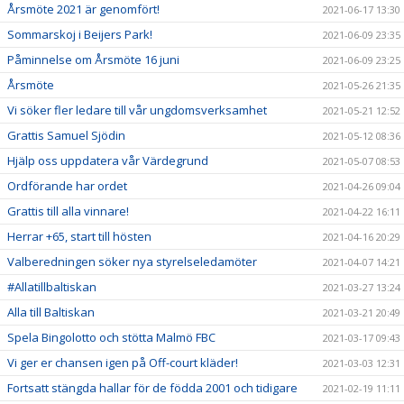
Årsmöte 2021 är genomfört!
2021-06-17 13:30
Sommarskoj i Beijers Park!
2021-06-09 23:35
Påminnelse om Årsmöte 16 juni
2021-06-09 23:25
Årsmöte
2021-05-26 21:35
Vi söker fler ledare till vår ungdomsverksamhet
2021-05-21 12:52
Grattis Samuel Sjödin
2021-05-12 08:36
Hjälp oss uppdatera vår Värdegrund
2021-05-07 08:53
Ordförande har ordet
2021-04-26 09:04
Grattis till alla vinnare!
2021-04-22 16:11
Herrar +65, start till hösten
2021-04-16 20:29
Valberedningen söker nya styrelseledamöter
2021-04-07 14:21
#Allatillbaltiskan
2021-03-27 13:24
Alla till Baltiskan
2021-03-21 20:49
Spela Bingolotto och stötta Malmö FBC
2021-03-17 09:43
Vi ger er chansen igen på Off-court kläder!
2021-03-03 12:31
Fortsatt stängda hallar för de födda 2001 och tidigare
2021-02-19 11:11