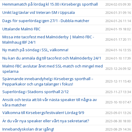
Hemmamatch på lördag kl 15.00 i Kirsebergs sporthall
2024-02-05 09:30
Unikt lag tävlar vid Veteran-SM i Uppsala
2024-01-31 09:16
Dags för superlördag igen 27/1 - Dubbla matcher
2024-01-26 11:14
Uttalande Malmö FBC
2024-01-19 18:02
Missa inte tacofest med Malmöderby | Malmö FBC -
2024-01-17 20:11
Malmhaug IBF 24/1
Ny match på söndag i SSL, välkomna!
2024-01-16 13:55
Nu kan du anmäla dig till tacofest och Malmöderby 24/1
2024-01-10 17:39
Malmö FBC avslutar året med SSL-match och mingel med
2023-12-26 09:52
spelarna
Spännande innebandyhelg i Kirsebergs sporthall –
2023-12-11 15:43
Pepparkakor och unga talanger i fokus!
Superlördag i Stadions sporthall 2/12
2023-11-27 13:34
Ansök och testa att bli vår nästa speaker till några av
2023-10-10 07:47
våra matcher
Välkomna till Kirsebergsfestivalen! Lördag 9/9
2023-09-01 13:26
Är du vår nya speaker eller vårt nya sekretariat?
2023-08-30 18:00
Innebandyskolan drar igång!
2023-08-29 14:36