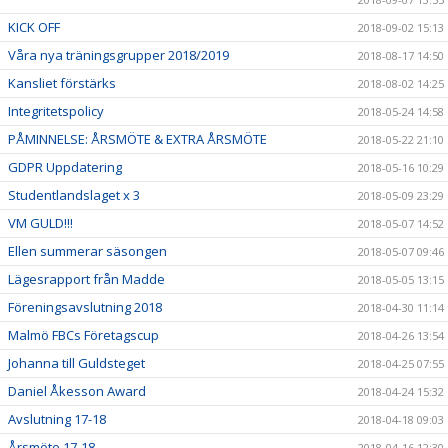
KICK OFF
2018-09-02 15:13
Våra nya träningsgrupper 2018/2019
2018-08-17 14:50
Kansliet förstärks
2018-08-02 14:25
Integritetspolicy
2018-05-24 14:58
PÅMINNELSE: ÅRSMÖTE & EXTRA ÅRSMÖTE
2018-05-22 21:10
GDPR Uppdatering
2018-05-16 10:29
Studentlandslaget x 3
2018-05-09 23:29
VM GULD!!!
2018-05-07 14:52
Ellen summerar säsongen
2018-05-07 09:46
Lägesrapport från Madde
2018-05-05 13:15
Föreningsavslutning 2018
2018-04-30 11:14
Malmö FBCs Företagscup
2018-04-26 13:54
Johanna till Guldsteget
2018-04-25 07:55
Daniel Åkesson Award
2018-04-24 15:32
Avslutning 17-18
2018-04-18 09:03
Årsmöte 17-18
2018-04-16 12:30