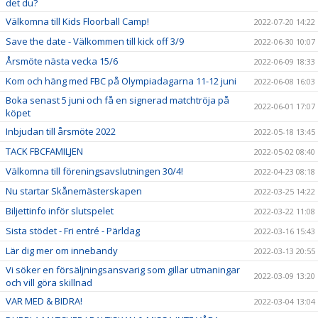
det du?
Välkomna till Kids Floorball Camp!
2022-07-20 14:22
Save the date - Välkommen till kick off 3/9
2022-06-30 10:07
Årsmöte nästa vecka 15/6
2022-06-09 18:33
Kom och häng med FBC på Olympiadagarna 11-12 juni
2022-06-08 16:03
Boka senast 5 juni och få en signerad matchtröja på
2022-06-01 17:07
köpet
Inbjudan till årsmöte 2022
2022-05-18 13:45
TACK FBCFAMILJEN
2022-05-02 08:40
Välkomna till föreningsavslutningen 30/4!
2022-04-23 08:18
Nu startar Skånemästerskapen
2022-03-25 14:22
Biljettinfo inför slutspelet
2022-03-22 11:08
Sista stödet - Fri entré - Pärldag
2022-03-16 15:43
Lär dig mer om innebandy
2022-03-13 20:55
Vi söker en försäljningsansvarig som gillar utmaningar
2022-03-09 13:20
och vill göra skillnad
VAR MED & BIDRA!
2022-03-04 13:04