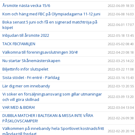
Årsmöte nästa vecka 15/6
2022-06-09 18:33
Kom och häng med FBC på Olympiadagarna 11-12 juni
2022-06-08 16:03
Boka senast 5 juni och få en signerad matchtröja på
2022-06-01 17:07
köpet
Inbjudan till årsmöte 2022
2022-05-18 13:45
TACK FBCFAMILJEN
2022-05-02 08:40
Välkomna till föreningsavslutningen 30/4!
2022-04-23 08:18
Nu startar Skånemästerskapen
2022-03-25 14:22
Biljettinfo inför slutspelet
2022-03-22 11:08
Sista stödet - Fri entré - Pärldag
2022-03-16 15:43
Lär dig mer om innebandy
2022-03-13 20:55
Vi söker en försäljningsansvarig som gillar utmaningar
2022-03-09 13:20
och vill göra skillnad
VAR MED & BIDRA!
2022-03-04 13:04
DUBBLA MATCHER I BALTISKAN & MISSA INTE VÅRA
2022-02-26 09:38
PÅSKLOVSCAMPER!
Välkommen på innebandy hela Sportlovet kostnadsfritt
2022-02-20 20:14
måndag till fredag!