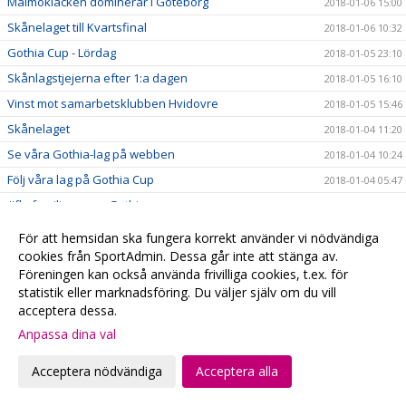
Malmöklacken dominerar i Göteborg
2018-01-06 15:00
Skånelaget till Kvartsfinal
2018-01-06 10:32
Gothia Cup - Lördag
2018-01-05 23:10
Skånlagstjejerna efter 1:a dagen
2018-01-05 16:10
Vinst mot samarbetsklubben Hvidovre
2018-01-05 15:46
Skånelaget
2018-01-04 11:20
Se våra Gothia-lag på webben
2018-01-04 10:24
Följ våra lag på Gothia Cup
2018-01-04 05:47
#fbcfamiljen goes Gothia
2018-01-02 20:58
God Jul & Gott Nytt År
2017-12-23 20:13
För att hemsidan ska fungera korrekt använder vi nödvändiga
Kansliet håller stängd
cookies från SportAdmin. Dessa går inte att stänga av.
2017-12-22 20:28
Föreningen kan också använda frivilliga cookies, t.ex. för
Hyllade VM-hjältar
2017-12-22 00:15
statistik eller marknadsföring. Du väljer själv om du vill
Julklappstips 2 - Hushållsnära tjänster till medlemspriser
2017-12-21 12:31
acceptera dessa.
Damerna vidare i SkM
2017-12-21 10:10
Anpassa dina val
Målvaktsträning
2017-12-21 09:52
Acceptera nödvändiga
Acceptera alla
Julklappstips 1 – Teamson Webbutik
2017-12-20 17:23