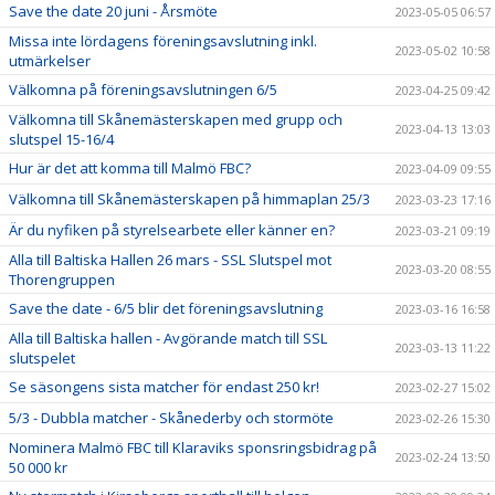
Save the date 20 juni - Årsmöte
2023-05-05 06:57
Missa inte lördagens föreningsavslutning inkl.
2023-05-02 10:58
utmärkelser
Välkomna på föreningsavslutningen 6/5
2023-04-25 09:42
Välkomna till Skånemästerskapen med grupp och
2023-04-13 13:03
slutspel 15-16/4
Hur är det att komma till Malmö FBC?
2023-04-09 09:55
Välkomna till Skånemästerskapen på himmaplan 25/3
2023-03-23 17:16
Är du nyfiken på styrelsearbete eller känner en?
2023-03-21 09:19
Alla till Baltiska Hallen 26 mars - SSL Slutspel mot
2023-03-20 08:55
Thorengruppen
Save the date - 6/5 blir det föreningsavslutning
2023-03-16 16:58
Alla till Baltiska hallen - Avgörande match till SSL
2023-03-13 11:22
slutspelet
Se säsongens sista matcher för endast 250 kr!
2023-02-27 15:02
5/3 - Dubbla matcher - Skånederby och stormöte
2023-02-26 15:30
Nominera Malmö FBC till Klaraviks sponsringsbidrag på
2023-02-24 13:50
50 000 kr