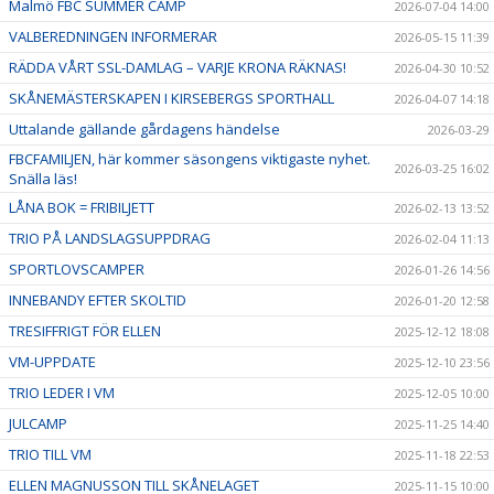
Malmö FBC SUMMER CAMP
2026-07-04 14:00
VALBEREDNINGEN INFORMERAR
2026-05-15 11:39
RÄDDA VÅRT SSL-DAMLAG – VARJE KRONA RÄKNAS!
2026-04-30 10:52
SKÅNEMÄSTERSKAPEN I KIRSEBERGS SPORTHALL
2026-04-07 14:18
Uttalande gällande gårdagens händelse
2026-03-29
FBCFAMILJEN, här kommer säsongens viktigaste nyhet.
2026-03-25 16:02
Snälla läs!
LÅNA BOK = FRIBILJETT
2026-02-13 13:52
TRIO PÅ LANDSLAGSUPPDRAG
2026-02-04 11:13
SPORTLOVSCAMPER
2026-01-26 14:56
INNEBANDY EFTER SKOLTID
2026-01-20 12:58
TRESIFFRIGT FÖR ELLEN
2025-12-12 18:08
VM-UPPDATE
2025-12-10 23:56
TRIO LEDER I VM
2025-12-05 10:00
JULCAMP
2025-11-25 14:40
TRIO TILL VM
2025-11-18 22:53
ELLEN MAGNUSSON TILL SKÅNELAGET
2025-11-15 10:00