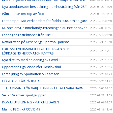
Nya uppdaterade beslut kring inomhusträning från 25/1
2021-01-22 15:29
Påminnelse om köp av foto
2021-01-15 13:17
Fortsatt pausad verksamhet för födda 2004 och tidigare
2020-12-15 06:59
Nu samlar vi in innebandyutrustningen du inte behöver
2020-12-08 08:55
Förlängda restriktioner från 18/11
2020-11-17 20:18
Nattidrotten på Kirsebergs Sporthall pausas
2020-10-30 15:59
FORTSATT VERKSAMHET FÖR ELITLAGEN MEN
2020-10-29 17:06
LÖRDAGENS HERRMATCH FLYTTAS
Nya direktiv med anledning av Covid-19
2020-10-28 15:32
Uppdatering gällande vårt Höstlovskul
2020-10-28 15:07
Försäljning av Sportlotten & Teamson
2020-10-28 09:21
HÖSTLOVET ÄR RÄDDAT!
2020-10-20 11:26
TILLSAMMANS FÖR VARJE BARNS RÄTT ATT VARA BARN
2020-10-01 09:16
Se hit! Vi söker sportgrupper!
2020-09-28 11:09
DOMARUTBILDNING - MATCHLEDAREN
2020-09-06 09:07
Malmö FBC mot COVID-19
2020-08-16 11:40