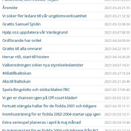
Årsmöte
2021-05-26 21:35
Vi söker fler ledare till vår ungdomsverksamhet
2021-05-21 12:52
Grattis Samuel Sjödin
2021-05-12 08:36
Hjälp oss uppdatera vår Värdegrund
2021-05-07 08:53
Ordförande har ordet
2021-04-26 09:04
Grattis till alla vinnare!
2021-04-22 16:11
Herrar +65, start till hösten
2021-04-16 20:29
Valberedningen söker nya styrelseledamöter
2021-04-07 14:21
#Allatillbaltiskan
2021-03-27 13:24
Alla till Baltiskan
2021-03-21 20:49
Spela Bingolotto och stötta Malmö FBC
2021-03-17 09:43
Vi ger er chansen igen på Off-court kläder!
2021-03-03 12:31
Fortsatt stängda hallar för de födda 2001 och tidigare
2021-02-19 11:11
Inomhusträning för er födda 2002-2004 startar upp igen
2021-02-05 15:11
Extra seriespel planeras i april & maj månad
2021-02-05 13:46
Ev träningsstart för er födda 2004 och tidigare från 8/2
2021-02-01 22:14