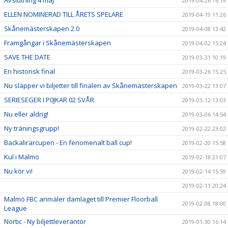
2019-04-26 16:19
ELLEN NOMINERAD TILL ÅRETS SPELARE
2019-04-19 11:26
Skånemästerskapen 2.0
2019-04-08 13:42
Framgångar i Skånemästerskapen
2019-04-02 15:24
SAVE THE DATE
2019-03-31 10:19
En historisk final
2019-03-26 15:25
Nu släpper vi biljetter till finalen av Skånemästerskapen
2019-03-22 13:07
SERIESEGER I P0JKAR 02 SVÅR
2019-03-12 13:03
Nu eller aldrig!
2019-03-06 14:54
Ny träningsgrupp!
2019-02-22 23:02
Backalirarcupen - En fenomenalt ball cup!
2019-02-20 15:58
Kul i Malmö
2019-02-18 21:07
Nu kör vi!
2019-02-14 15:59
2019-02-11 20:24
Malmö FBC anmäler damlaget till Premier Floorball
2019-02-08 18:00
League
Nortic - Ny biljettleverantör
2019-01-30 16:14