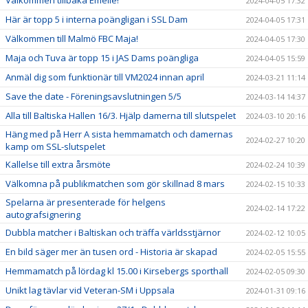
2024-04-05 17:32
Här är topp 5 i interna poängligan i SSL Dam
2024-04-05 17:31
Välkommen till Malmö FBC Maja!
2024-04-05 17:30
Maja och Tuva är topp 15 i JAS Dams poängliga
2024-04-05 15:59
Anmäl dig som funktionär till VM2024 innan april
2024-03-21 11:14
Save the date - Föreningsavslutningen 5/5
2024-03-14 14:37
Alla till Baltiska Hallen 16/3. Hjälp damerna till slutspelet
2024-03-10 20:16
Häng med på Herr A sista hemmamatch och damernas
2024-02-27 10:20
kamp om SSL-slutspelet
Kallelse till extra årsmöte
2024-02-24 10:39
Välkomna på publikmatchen som gör skillnad 8 mars
2024-02-15 10:33
Spelarna är presenterade för helgens
2024-02-14 17:22
autografsignering
Dubbla matcher i Baltiskan och träffa världsstjärnor
2024-02-12 10:05
En bild säger mer än tusen ord - Historia är skapad
2024-02-05 15:55
Hemmamatch på lördag kl 15.00 i Kirsebergs sporthall
2024-02-05 09:30
Unikt lag tävlar vid Veteran-SM i Uppsala
2024-01-31 09:16