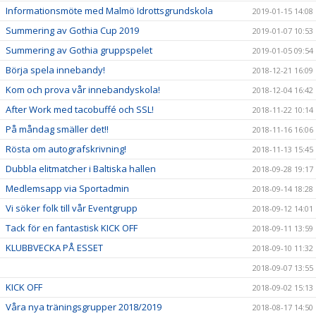
Informationsmöte med Malmö Idrottsgrundskola
2019-01-15 14:08
Summering av Gothia Cup 2019
2019-01-07 10:53
Summering av Gothia gruppspelet
2019-01-05 09:54
Börja spela innebandy!
2018-12-21 16:09
Kom och prova vår innebandyskola!
2018-12-04 16:42
After Work med tacobuffé och SSL!
2018-11-22 10:14
På måndag smäller det!!
2018-11-16 16:06
Rösta om autografskrivning!
2018-11-13 15:45
Dubbla elitmatcher i Baltiska hallen
2018-09-28 19:17
Medlemsapp via Sportadmin
2018-09-14 18:28
Vi söker folk till vår Eventgrupp
2018-09-12 14:01
Tack för en fantastisk KICK OFF
2018-09-11 13:59
KLUBBVECKA PÅ ESSET
2018-09-10 11:32
2018-09-07 13:55
KICK OFF
2018-09-02 15:13
Våra nya träningsgrupper 2018/2019
2018-08-17 14:50