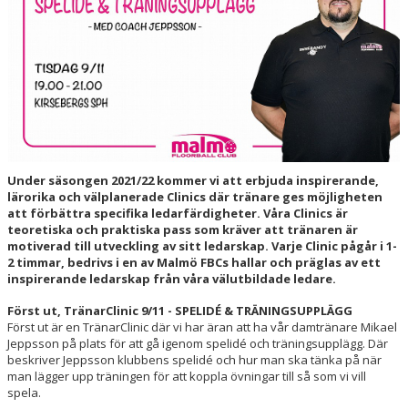
HALL OF FAME
Under säsongen 2021/22 kommer vi att erbjuda inspirerande,
lärorika och välplanerade Clinics där tränare ges möjligheten
att förbättra specifika ledarfärdigheter. Våra Clinics är
teoretiska och praktiska pass som kräver att tränaren är
motiverad till utveckling av sitt ledarskap. Varje Clinic pågår i 1-
2 timmar, bedrivs i en av Malmö FBCs hallar och präglas av ett
inspirerande ledarskap från våra välutbildade ledare.
Först ut, TränarClinic 9/11 - SPELIDÉ & TRÄNINGSUPPLÄGG
Först ut är en TränarClinic där vi har äran att ha vår damtränare Mikael
Jeppsson på plats för att gå igenom spelidé och träningsupplägg. Där
beskriver Jeppsson klubbens spelidé och hur man ska tänka på när
man lägger upp träningen för att koppla övningar till så som vi vill
spela.