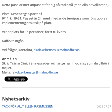
Detta pass är mer anpassat för dig på röd nivå (men alla är välkomna).
Plats: Kirsebergs Sporthall
9/11, kl 19-21. Passet är 2 h med inledande teoripass som följs upp av
implementering praktisk på plan.
Vi har plats för 15 personer, först till kvarn!
Kaffe/te ingår.
Vid frågor, kontakta
jakob.wikenstal@malmofbc.se
.
Anmälan
Skriv TränarClinic i ämnesraden och ange namn och lag som du tillhör i
mejlet.
Mejla:
jakob.wikenstal@malmofbc.se
Nyhetsarkiv
TACK FÖR ALLT ELLEN RASMUSSEN
2026-07-27