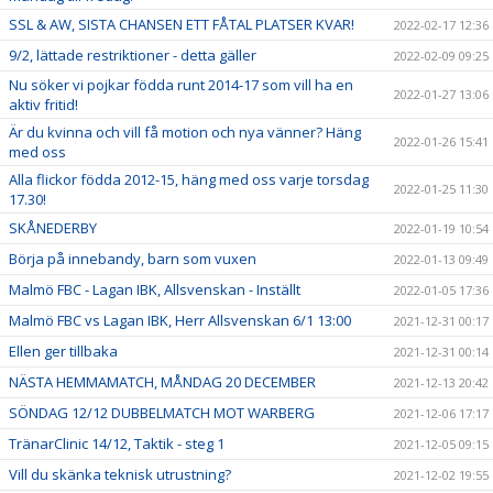
SSL & AW, SISTA CHANSEN ETT FÅTAL PLATSER KVAR!
2022-02-17 12:36
9/2, lättade restriktioner - detta gäller
2022-02-09 09:25
Nu söker vi pojkar födda runt 2014-17 som vill ha en
2022-01-27 13:06
aktiv fritid!
Är du kvinna och vill få motion och nya vänner? Häng
2022-01-26 15:41
med oss
Alla flickor födda 2012-15, häng med oss varje torsdag
2022-01-25 11:30
17.30!
SKÅNEDERBY
2022-01-19 10:54
Börja på innebandy, barn som vuxen
2022-01-13 09:49
Malmö FBC - Lagan IBK, Allsvenskan - Inställt
2022-01-05 17:36
Malmö FBC vs Lagan IBK, Herr Allsvenskan 6/1 13:00
2021-12-31 00:17
Ellen ger tillbaka
2021-12-31 00:14
NÄSTA HEMMAMATCH, MÅNDAG 20 DECEMBER
2021-12-13 20:42
SÖNDAG 12/12 DUBBELMATCH MOT WARBERG
2021-12-06 17:17
TränarClinic 14/12, Taktik - steg 1
2021-12-05 09:15
Vill du skänka teknisk utrustning?
2021-12-02 19:55