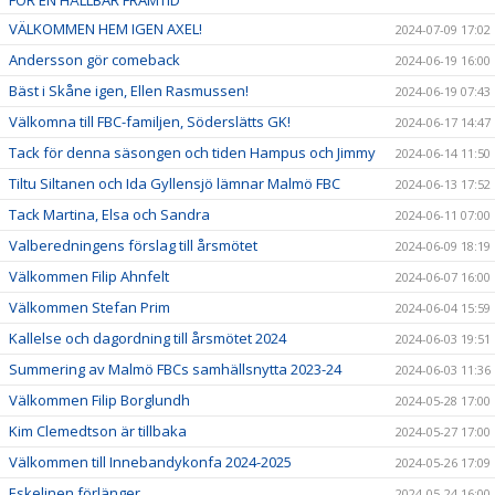
VÄLKOMMEN HEM IGEN AXEL!
2024-07-09 17:02
Andersson gör comeback
2024-06-19 16:00
Bäst i Skåne igen, Ellen Rasmussen!
2024-06-19 07:43
Välkomna till FBC-familjen, Söderslätts GK!
2024-06-17 14:47
Tack för denna säsongen och tiden Hampus och Jimmy
2024-06-14 11:50
Tiltu Siltanen och Ida Gyllensjö lämnar Malmö FBC
2024-06-13 17:52
Tack Martina, Elsa och Sandra
2024-06-11 07:00
Valberedningens förslag till årsmötet
2024-06-09 18:19
Välkommen Filip Ahnfelt
2024-06-07 16:00
Välkommen Stefan Prim
2024-06-04 15:59
Kallelse och dagordning till årsmötet 2024
2024-06-03 19:51
Summering av Malmö FBCs samhällsnytta 2023-24
2024-06-03 11:36
Välkommen Filip Borglundh
2024-05-28 17:00
Kim Clemedtson är tillbaka
2024-05-27 17:00
Välkommen till Innebandykonfa 2024-2025
2024-05-26 17:09
Eskelinen förlänger
2024-05-24 16:00