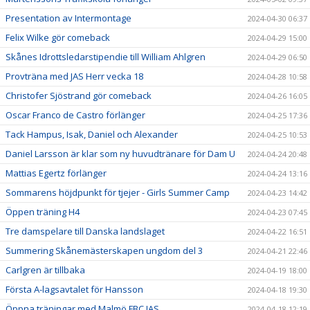
Presentation av Intermontage
2024-04-30 06:37
Felix Wilke gör comeback
2024-04-29 15:00
Skånes Idrottsledarstipendie till William Ahlgren
2024-04-29 06:50
Provträna med JAS Herr vecka 18
2024-04-28 10:58
Christofer Sjöstrand gör comeback
2024-04-26 16:05
Oscar Franco de Castro förlänger
2024-04-25 17:36
Tack Hampus, Isak, Daniel och Alexander
2024-04-25 10:53
Daniel Larsson är klar som ny huvudtränare för Dam U
2024-04-24 20:48
Mattias Egertz förlänger
2024-04-24 13:16
Sommarens höjdpunkt för tjejer - Girls Summer Camp
2024-04-23 14:42
Öppen träning H4
2024-04-23 07:45
Tre damspelare till Danska landslaget
2024-04-22 16:51
Summering Skånemästerskapen ungdom del 3
2024-04-21 22:46
Carlgren är tillbaka
2024-04-19 18:00
Första A-lagsavtalet för Hansson
2024-04-18 19:30
Öppna träningar med Malmö FBC JAS
2024-04-18 12:19