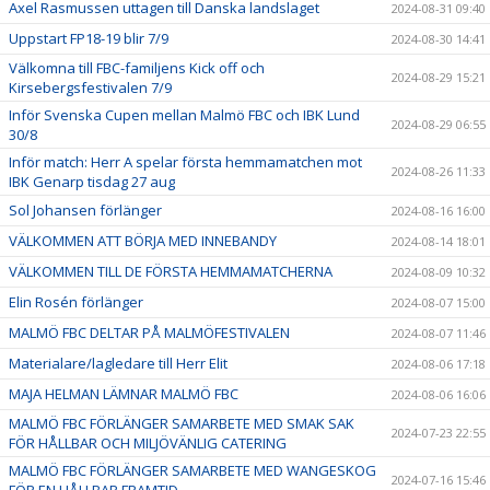
Axel Rasmussen uttagen till Danska landslaget
2024-08-31 09:40
Uppstart FP18-19 blir 7/9
2024-08-30 14:41
Välkomna till FBC-familjens Kick off och
2024-08-29 15:21
Kirsebergsfestivalen 7/9
Inför Svenska Cupen mellan Malmö FBC och IBK Lund
2024-08-29 06:55
30/8
Inför match: Herr A spelar första hemmamatchen mot
2024-08-26 11:33
IBK Genarp tisdag 27 aug
Sol Johansen förlänger
2024-08-16 16:00
VÄLKOMMEN ATT BÖRJA MED INNEBANDY
2024-08-14 18:01
VÄLKOMMEN TILL DE FÖRSTA HEMMAMATCHERNA
2024-08-09 10:32
Elin Rosén förlänger
2024-08-07 15:00
MALMÖ FBC DELTAR PÅ MALMÖFESTIVALEN
2024-08-07 11:46
Materialare/lagledare till Herr Elit
2024-08-06 17:18
MAJA HELMAN LÄMNAR MALMÖ FBC
2024-08-06 16:06
MALMÖ FBC FÖRLÄNGER SAMARBETE MED SMAK SAK
2024-07-23 22:55
FÖR HÅLLBAR OCH MILJÖVÄNLIG CATERING
MALMÖ FBC FÖRLÄNGER SAMARBETE MED WANGESKOG
2024-07-16 15:46
FÖR EN HÅLLBAR FRAMTID