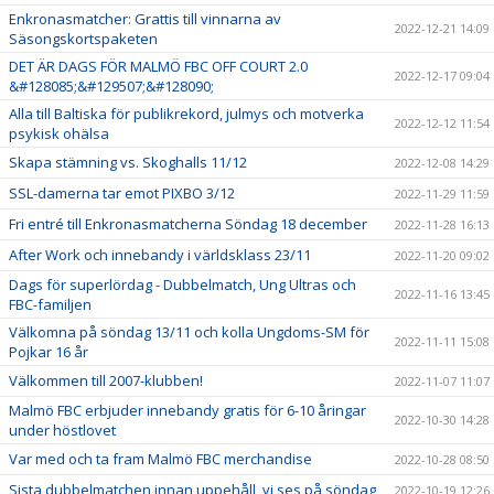
Enkronasmatcher: Grattis till vinnarna av
2022-12-21 14:09
Säsongskortspaketen
DET ÄR DAGS FÖR MALMÖ FBC OFF COURT 2.0
2022-12-17 09:04
&#128085;&#129507;&#128090;
Alla till Baltiska för publikrekord, julmys och motverka
2022-12-12 11:54
psykisk ohälsa
Skapa stämning vs. Skoghalls 11/12
2022-12-08 14:29
SSL-damerna tar emot PIXBO 3/12
2022-11-29 11:59
Fri entré till Enkronasmatcherna Söndag 18 december
2022-11-28 16:13
After Work och innebandy i världsklass 23/11
2022-11-20 09:02
Dags för superlördag - Dubbelmatch, Ung Ultras och
2022-11-16 13:45
FBC-familjen
Välkomna på söndag 13/11 och kolla Ungdoms-SM för
2022-11-11 15:08
Pojkar 16 år
Välkommen till 2007-klubben!
2022-11-07 11:07
Malmö FBC erbjuder innebandy gratis för 6-10 åringar
2022-10-30 14:28
under höstlovet
Var med och ta fram Malmö FBC merchandise
2022-10-28 08:50
Sista dubbelmatchen innan uppehåll, vi ses på söndag
2022-10-19 12:26