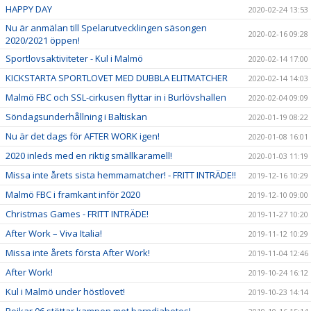
HAPPY DAY
2020-02-24 13:53
Nu är anmälan till Spelarutvecklingen säsongen
2020-02-16 09:28
2020/2021 öppen!
Sportlovsaktiviteter - Kul i Malmö
2020-02-14 17:00
KICKSTARTA SPORTLOVET MED DUBBLA ELITMATCHER
2020-02-14 14:03
Malmö FBC och SSL-cirkusen flyttar in i Burlövshallen
2020-02-04 09:09
Söndagsunderhållning i Baltiskan
2020-01-19 08:22
Nu är det dags för AFTER WORK igen!
2020-01-08 16:01
2020 inleds med en riktig smällkaramell!
2020-01-03 11:19
Missa inte årets sista hemmamatcher! - FRITT INTRÄDE!!
2019-12-16 10:29
Malmö FBC i framkant inför 2020
2019-12-10 09:00
Christmas Games - FRITT INTRÄDE!
2019-11-27 10:20
After Work – Viva Italia!
2019-11-12 10:29
Missa inte årets första After Work!
2019-11-04 12:46
After Work!
2019-10-24 16:12
Kul i Malmö under höstlovet!
2019-10-23 14:14
Pojkar 06 stöttar kampen mot barndiabetes!