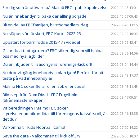
För dig som är utövare på Malmö FBC - publikupplevelse
2022-10-18 13:01
Nu är innebandyn tillbaka där allting började
2022-10-07 09:43
Bli en del av FBCfamiljen, bli stödmedlem idag
2022-09-20 13:15
Nu släpps vårt årskort, FBC-Kortet 2022-23
2022-09-12 10:00
Uppstart för barn födda 2015-17 i Videdal
2022-09-09 13:41
Gillar du att fotografera? FBC söker dig som vill hjälpa
2022-09-06 14:06
oss med nya lagbilder
Du är inbjuden till säsongens förenings-kick off!
2022-08-24 14:44
Nu drar vi igång Innebandyskolan igen! Perfekt för att
2022-08-19 17:37
testa på vad innebandy är
Malmö FBC söker flera roller, sök eller tipsa!
2022-08-18 11:48
Bildsvep från Dam Div. 1 - FBC Engelholm
2022-08-17 09:51
(Skånemästerskapen)
Valberedningen i Malmö FBC söker
styrelseledamotkandidat till föreningens kassörsroll, är
2022-08-16 15:35
det du?
Välkomna till Kids Floorball Camp!
2022-07-20 14:22
Save the date - Välkommen till kick off 3/9
2022-06-30 10:07