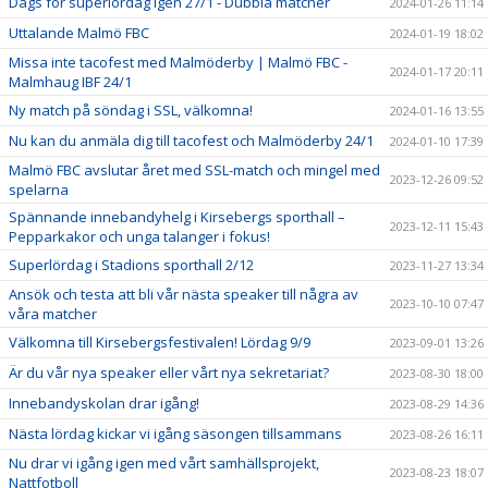
Dags för superlördag igen 27/1 - Dubbla matcher
2024-01-26 11:14
Uttalande Malmö FBC
2024-01-19 18:02
Missa inte tacofest med Malmöderby | Malmö FBC -
2024-01-17 20:11
Malmhaug IBF 24/1
Ny match på söndag i SSL, välkomna!
2024-01-16 13:55
Nu kan du anmäla dig till tacofest och Malmöderby 24/1
2024-01-10 17:39
Malmö FBC avslutar året med SSL-match och mingel med
2023-12-26 09:52
spelarna
Spännande innebandyhelg i Kirsebergs sporthall –
2023-12-11 15:43
Pepparkakor och unga talanger i fokus!
Superlördag i Stadions sporthall 2/12
2023-11-27 13:34
Ansök och testa att bli vår nästa speaker till några av
2023-10-10 07:47
våra matcher
Välkomna till Kirsebergsfestivalen! Lördag 9/9
2023-09-01 13:26
Är du vår nya speaker eller vårt nya sekretariat?
2023-08-30 18:00
Innebandyskolan drar igång!
2023-08-29 14:36
Nästa lördag kickar vi igång säsongen tillsammans
2023-08-26 16:11
Nu drar vi igång igen med vårt samhällsprojekt,
2023-08-23 18:07
Nattfotboll