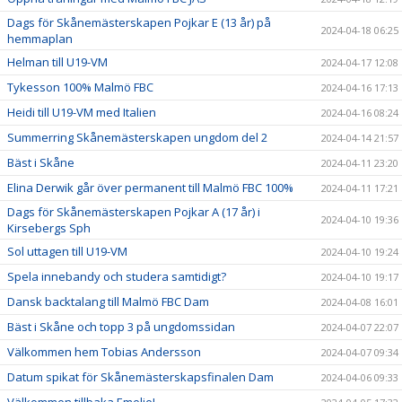
Dags för Skånemästerskapen Pojkar E (13 år) på
2024-04-18 06:25
hemmaplan
Helman till U19-VM
2024-04-17 12:08
Tykesson 100% Malmö FBC
2024-04-16 17:13
Heidi till U19-VM med Italien
2024-04-16 08:24
Summerring Skånemästerskapen ungdom del 2
2024-04-14 21:57
Bäst i Skåne
2024-04-11 23:20
Elina Derwik går över permanent till Malmö FBC 100%
2024-04-11 17:21
Dags för Skånemästerskapen Pojkar A (17 år) i
2024-04-10 19:36
Kirsebergs Sph
Sol uttagen till U19-VM
2024-04-10 19:24
Spela innebandy och studera samtidigt?
2024-04-10 19:17
Dansk backtalang till Malmö FBC Dam
2024-04-08 16:01
Bäst i Skåne och topp 3 på ungdomssidan
2024-04-07 22:07
Välkommen hem Tobias Andersson
2024-04-07 09:34
Datum spikat för Skånemästerskapsfinalen Dam
2024-04-06 09:33
Välkommen tillbaka Emelie!