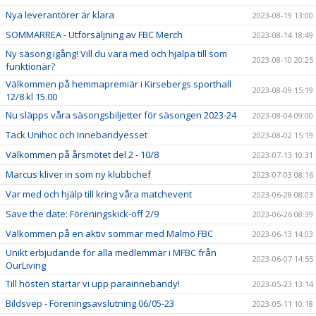
Nya leverantörer är klara
2023-08-19 13:00
SOMMARREA - Utförsäljning av FBC Merch
2023-08-14 18:49
Ny säsong igång! Vill du vara med och hjälpa till som
2023-08-10 20:25
funktionär?
Välkommen på hemmapremiär i Kirsebergs sporthall
2023-08-09 15:19
12/8 kl 15.00
Nu släpps våra säsongsbiljetter för säsongen 2023-24
2023-08-04 09:00
Tack Unihoc och Innebandyesset
2023-08-02 15:19
Välkommen på årsmötet del 2 - 10/8
2023-07-13 10:31
Marcus kliver in som ny klubbchef
2023-07-03 08:16
Var med och hjälp till kring våra matchevent
2023-06-28 08:03
Save the date: Föreningskick-off 2/9
2023-06-26 08:39
Välkommen på en aktiv sommar med Malmö FBC
2023-06-13 14:03
Unikt erbjudande för alla medlemmar i MFBC från
2023-06-07 14:55
OurLiving
Till hösten startar vi upp parainnebandy!
2023-05-23 13:14
Bildsvep - Föreningsavslutning 06/05-23
2023-05-11 10:18