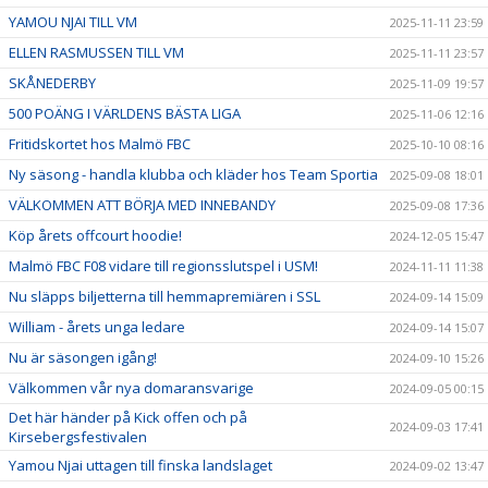
YAMOU NJAI TILL VM
2025-11-11 23:59
ELLEN RASMUSSEN TILL VM
2025-11-11 23:57
SKÅNEDERBY
2025-11-09 19:57
500 POÄNG I VÄRLDENS BÄSTA LIGA
2025-11-06 12:16
Fritidskortet hos Malmö FBC
2025-10-10 08:16
Ny säsong - handla klubba och kläder hos Team Sportia
2025-09-08 18:01
VÄLKOMMEN ATT BÖRJA MED INNEBANDY
2025-09-08 17:36
Köp årets offcourt hoodie!
2024-12-05 15:47
Malmö FBC F08 vidare till regionsslutspel i USM!
2024-11-11 11:38
Nu släpps biljetterna till hemmapremiären i SSL
2024-09-14 15:09
William - årets unga ledare
2024-09-14 15:07
Nu är säsongen igång!
2024-09-10 15:26
Välkommen vår nya domaransvarige
2024-09-05 00:15
Det här händer på Kick offen och på
2024-09-03 17:41
Kirsebergsfestivalen
Yamou Njai uttagen till finska landslaget
2024-09-02 13:47