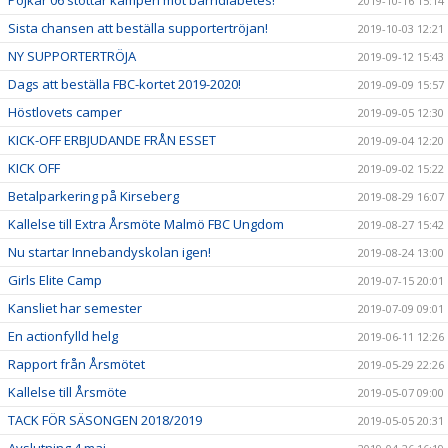
2019-10-16 15:14
Sista chansen att beställa supportertröjan!
2019-10-03 12:21
NY SUPPORTERTRÖJA
2019-09-12 15:43
Dags att beställa FBC-kortet 2019-2020!
2019-09-09 15:57
Höstlovets camper
2019-09-05 12:30
KICK-OFF ERBJUDANDE FRÅN ESSET
2019-09-04 12:20
KICK OFF
2019-09-02 15:22
Betalparkering på Kirseberg
2019-08-29 16:07
Kallelse till Extra Årsmöte Malmö FBC Ungdom
2019-08-27 15:42
Nu startar Innebandyskolan igen!
2019-08-24 13:00
Girls Elite Camp
2019-07-15 20:01
Kansliet har semester
2019-07-09 09:01
En actionfylld helg
2019-06-11 12:26
Rapport från Årsmötet
2019-05-29 22:26
Kallelse till Årsmöte
2019-05-07 09:00
TACK FÖR SÄSONGEN 2018/2019
2019-05-05 20:31
Avslutning 4 maj