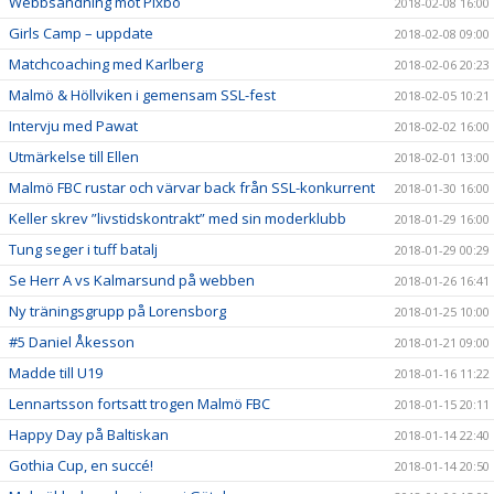
Webbsändning mot Pixbo
2018-02-08 16:00
Girls Camp – uppdate
2018-02-08 09:00
Matchcoaching med Karlberg
2018-02-06 20:23
Malmö & Höllviken i gemensam SSL-fest
2018-02-05 10:21
Intervju med Pawat
2018-02-02 16:00
Utmärkelse till Ellen
2018-02-01 13:00
Malmö FBC rustar och värvar back från SSL-konkurrent
2018-01-30 16:00
Keller skrev ”livstidskontrakt” med sin moderklubb
2018-01-29 16:00
Tung seger i tuff batalj
2018-01-29 00:29
Se Herr A vs Kalmarsund på webben
2018-01-26 16:41
Ny träningsgrupp på Lorensborg
2018-01-25 10:00
#5 Daniel Åkesson
2018-01-21 09:00
Madde till U19
2018-01-16 11:22
Lennartsson fortsatt trogen Malmö FBC
2018-01-15 20:11
Happy Day på Baltiskan
2018-01-14 22:40
Gothia Cup, en succé!
2018-01-14 20:50