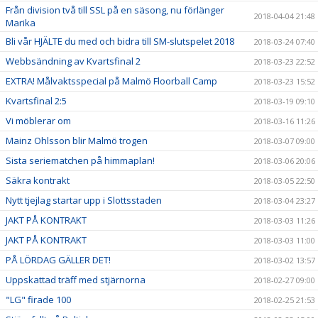
Från division två till SSL på en säsong, nu förlänger
2018-04-04 21:48
Marika
Bli vår HJÄLTE du med och bidra till SM-slutspelet 2018
2018-03-24 07:40
Webbsändning av Kvartsfinal 2
2018-03-23 22:52
EXTRA! Målvaktsspecial på Malmö Floorball Camp
2018-03-23 15:52
Kvartsfinal 2:5
2018-03-19 09:10
Vi möblerar om
2018-03-16 11:26
Mainz Ohlsson blir Malmö trogen
2018-03-07 09:00
Sista seriematchen på himmaplan!
2018-03-06 20:06
Säkra kontrakt
2018-03-05 22:50
Nytt tjejlag startar upp i Slottsstaden
2018-03-04 23:27
JAKT PÅ KONTRAKT
2018-03-03 11:26
JAKT PÅ KONTRAKT
2018-03-03 11:00
PÅ LÖRDAG GÄLLER DET!
2018-03-02 13:57
Uppskattad träff med stjärnorna
2018-02-27 09:00
"LG" firade 100
2018-02-25 21:53