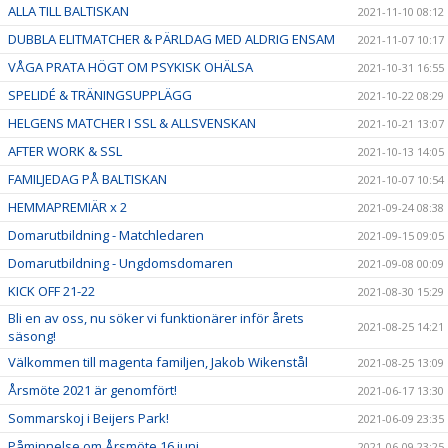
ALLA TILL BALTISKAN
2021-11-10 08:12
DUBBLA ELITMATCHER & PÄRLDAG MED ALDRIG ENSAM
2021-11-07 10:17
VÅGA PRATA HÖGT OM PSYKISK OHÄLSA
2021-10-31 16:55
SPELIDÉ & TRÄNINGSUPPLÄGG
2021-10-22 08:29
HELGENS MATCHER I SSL & ALLSVENSKAN
2021-10-21 13:07
AFTER WORK & SSL
2021-10-13 14:05
FAMILJEDAG PÅ BALTISKAN
2021-10-07 10:54
HEMMAPREMIÄR x 2
2021-09-24 08:38
Domarutbildning - Matchledaren
2021-09-15 09:05
Domarutbildning - Ungdomsdomaren
2021-09-08 00:09
KICK OFF 21-22
2021-08-30 15:29
Bli en av oss, nu söker vi funktionärer inför årets
2021-08-25 14:21
säsong!
Välkommen till magenta familjen, Jakob Wikenstål
2021-08-25 13:09
Årsmöte 2021 är genomfört!
2021-06-17 13:30
Sommarskoj i Beijers Park!
2021-06-09 23:35
Påminnelse om Årsmöte 16 juni
2021-06-09 23:25