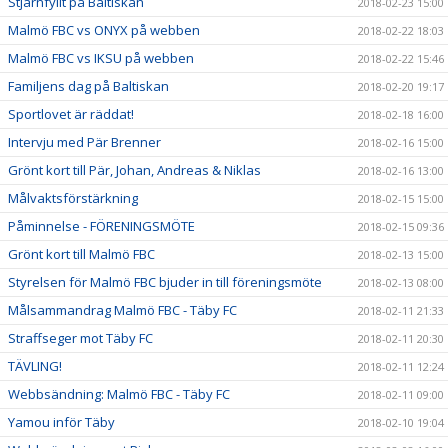
Stjärnfyllt på Baltiskan
2018-02-23 15:00
Malmö FBC vs ONYX på webben
2018-02-22 18:03
Malmö FBC vs IKSU på webben
2018-02-22 15:46
Familjens dag på Baltiskan
2018-02-20 19:17
Sportlovet är räddat!
2018-02-18 16:00
Intervju med Pär Brenner
2018-02-16 15:00
Grönt kort till Pär, Johan, Andreas & Niklas
2018-02-16 13:00
Målvaktsförstärkning
2018-02-15 15:00
Påminnelse - FÖRENINGSMÖTE
2018-02-15 09:36
Grönt kort till Malmö FBC
2018-02-13 15:00
Styrelsen för Malmö FBC bjuder in till föreningsmöte
2018-02-13 08:00
Målsammandrag Malmö FBC - Täby FC
2018-02-11 21:33
Straffseger mot Täby FC
2018-02-11 20:30
TÄVLING!
2018-02-11 12:24
Webbsändning: Malmö FBC - Täby FC
2018-02-11 09:00
Yamou inför Täby
2018-02-10 19:04