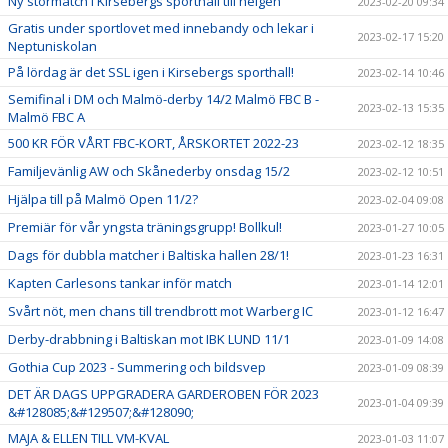
Ny stormatch i Kirsebergs sporthall till helgen
2023-02-20 09:34
Gratis under sportlovet med innebandy och lekar i
2023-02-17 15:20
Neptuniskolan
På lördag är det SSL igen i Kirsebergs sporthall!
2023-02-14 10:46
Semifinal i DM och Malmö-derby 14/2 Malmö FBC B -
2023-02-13 15:35
Malmö FBC A
500 KR FÖR VÅRT FBC-KORT, ÅRSKORTET 2022-23
2023-02-12 18:35
Familjevänlig AW och Skånederby onsdag 15/2
2023-02-12 10:51
Hjälpa till på Malmö Open 11/2?
2023-02-04 09:08
Premiär för vår yngsta träningsgrupp! Bollkul!
2023-01-27 10:05
Dags för dubbla matcher i Baltiska hallen 28/1!
2023-01-23 16:31
Kapten Carlesons tankar inför match
2023-01-14 12:01
Svårt nöt, men chans till trendbrott mot Warberg IC
2023-01-12 16:47
Derby-drabbning i Baltiskan mot IBK LUND 11/1
2023-01-09 14:08
Gothia Cup 2023 - Summering och bildsvep
2023-01-09 08:39
DET ÄR DAGS UPPGRADERA GARDEROBEN FÖR 2023
2023-01-04 09:39
&#128085;&#129507;&#128090;
MAJA & ELLEN TILL VM-KVAL
2023-01-03 11:07