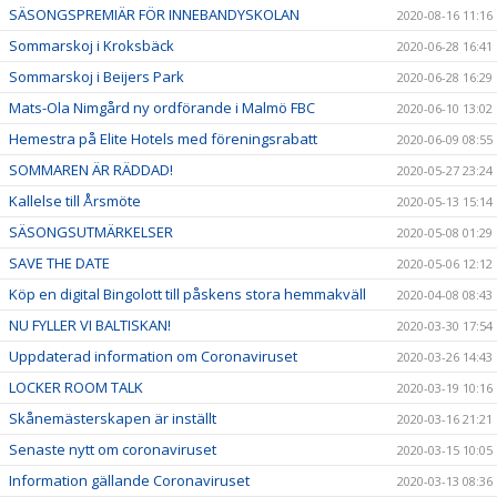
SÄSONGSPREMIÄR FÖR INNEBANDYSKOLAN
2020-08-16 11:16
Sommarskoj i Kroksbäck
2020-06-28 16:41
Sommarskoj i Beijers Park
2020-06-28 16:29
Mats-Ola Nimgård ny ordförande i Malmö FBC
2020-06-10 13:02
Hemestra på Elite Hotels med föreningsrabatt
2020-06-09 08:55
SOMMAREN ÄR RÄDDAD!
2020-05-27 23:24
Kallelse till Årsmöte
2020-05-13 15:14
SÄSONGSUTMÄRKELSER
2020-05-08 01:29
SAVE THE DATE
2020-05-06 12:12
Köp en digital Bingolott till påskens stora hemmakväll
2020-04-08 08:43
NU FYLLER VI BALTISKAN!
2020-03-30 17:54
Uppdaterad information om Coronaviruset
2020-03-26 14:43
LOCKER ROOM TALK
2020-03-19 10:16
Skånemästerskapen är inställt
2020-03-16 21:21
Senaste nytt om coronaviruset
2020-03-15 10:05
Information gällande Coronaviruset
2020-03-13 08:36