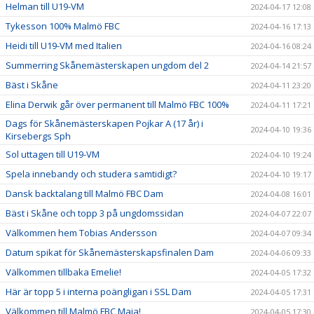
Helman till U19-VM
2024-04-17 12:08
Tykesson 100% Malmö FBC
2024-04-16 17:13
Heidi till U19-VM med Italien
2024-04-16 08:24
Summerring Skånemästerskapen ungdom del 2
2024-04-14 21:57
Bäst i Skåne
2024-04-11 23:20
Elina Derwik går över permanent till Malmö FBC 100%
2024-04-11 17:21
Dags för Skånemästerskapen Pojkar A (17 år) i
2024-04-10 19:36
Kirsebergs Sph
Sol uttagen till U19-VM
2024-04-10 19:24
Spela innebandy och studera samtidigt?
2024-04-10 19:17
Dansk backtalang till Malmö FBC Dam
2024-04-08 16:01
Bäst i Skåne och topp 3 på ungdomssidan
2024-04-07 22:07
Välkommen hem Tobias Andersson
2024-04-07 09:34
Datum spikat för Skånemästerskapsfinalen Dam
2024-04-06 09:33
Välkommen tillbaka Emelie!
2024-04-05 17:32
Här är topp 5 i interna poängligan i SSL Dam
2024-04-05 17:31
Välkommen till Malmö FBC Maja!
2024-04-05 17:30