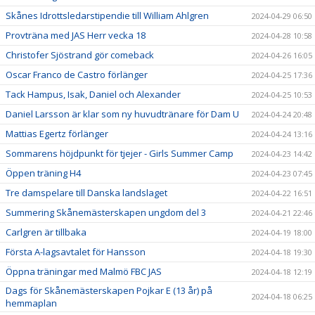
Skånes Idrottsledarstipendie till William Ahlgren
2024-04-29 06:50
Provträna med JAS Herr vecka 18
2024-04-28 10:58
Christofer Sjöstrand gör comeback
2024-04-26 16:05
Oscar Franco de Castro förlänger
2024-04-25 17:36
Tack Hampus, Isak, Daniel och Alexander
2024-04-25 10:53
Daniel Larsson är klar som ny huvudtränare för Dam U
2024-04-24 20:48
Mattias Egertz förlänger
2024-04-24 13:16
Sommarens höjdpunkt för tjejer - Girls Summer Camp
2024-04-23 14:42
Öppen träning H4
2024-04-23 07:45
Tre damspelare till Danska landslaget
2024-04-22 16:51
Summering Skånemästerskapen ungdom del 3
2024-04-21 22:46
Carlgren är tillbaka
2024-04-19 18:00
Första A-lagsavtalet för Hansson
2024-04-18 19:30
Öppna träningar med Malmö FBC JAS
2024-04-18 12:19
Dags för Skånemästerskapen Pojkar E (13 år) på
2024-04-18 06:25
hemmaplan