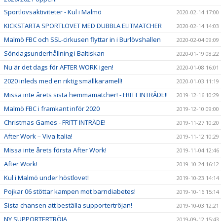
Sportlovsaktiviteter - Kul i Malmö
2020-02-14 17:00
KICKSTARTA SPORTLOVET MED DUBBLA ELITMATCHER
2020-02-14 14:03
Malmö FBC och SSL-cirkusen flyttar in i Burlövshallen
2020-02-04 09:09
Söndagsunderhållning i Baltiskan
2020-01-19 08:22
Nu är det dags för AFTER WORK igen!
2020-01-08 16:01
2020 inleds med en riktig smällkaramell!
2020-01-03 11:19
Missa inte årets sista hemmamatcher! - FRITT INTRÄDE!!
2019-12-16 10:29
Malmö FBC i framkant inför 2020
2019-12-10 09:00
Christmas Games - FRITT INTRÄDE!
2019-11-27 10:20
After Work – Viva Italia!
2019-11-12 10:29
Missa inte årets första After Work!
2019-11-04 12:46
After Work!
2019-10-24 16:12
Kul i Malmö under höstlovet!
2019-10-23 14:14
Pojkar 06 stöttar kampen mot barndiabetes!
2019-10-16 15:14
Sista chansen att beställa supportertröjan!
2019-10-03 12:21
NY SUPPORTERTRÖJA
2019-09-12 15:43