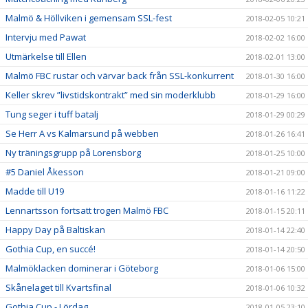
Malmö & Höllviken i gemensam SSL-fest
2018-02-05 10:21
Intervju med Pawat
2018-02-02 16:00
Utmärkelse till Ellen
2018-02-01 13:00
Malmö FBC rustar och värvar back från SSL-konkurrent
2018-01-30 16:00
Keller skrev ”livstidskontrakt” med sin moderklubb
2018-01-29 16:00
Tung seger i tuff batalj
2018-01-29 00:29
Se Herr A vs Kalmarsund på webben
2018-01-26 16:41
Ny träningsgrupp på Lorensborg
2018-01-25 10:00
#5 Daniel Åkesson
2018-01-21 09:00
Madde till U19
2018-01-16 11:22
Lennartsson fortsatt trogen Malmö FBC
2018-01-15 20:11
Happy Day på Baltiskan
2018-01-14 22:40
Gothia Cup, en succé!
2018-01-14 20:50
Malmöklacken dominerar i Göteborg
2018-01-06 15:00
Skånelaget till Kvartsfinal
2018-01-06 10:32
Gothia Cup - Lördag
2018-01-05 23:10