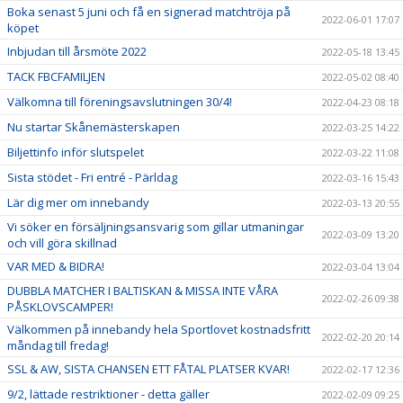
Boka senast 5 juni och få en signerad matchtröja på
2022-06-01 17:07
köpet
Inbjudan till årsmöte 2022
2022-05-18 13:45
TACK FBCFAMILJEN
2022-05-02 08:40
Välkomna till föreningsavslutningen 30/4!
2022-04-23 08:18
Nu startar Skånemästerskapen
2022-03-25 14:22
Biljettinfo inför slutspelet
2022-03-22 11:08
Sista stödet - Fri entré - Pärldag
2022-03-16 15:43
Lär dig mer om innebandy
2022-03-13 20:55
Vi söker en försäljningsansvarig som gillar utmaningar
2022-03-09 13:20
och vill göra skillnad
VAR MED & BIDRA!
2022-03-04 13:04
DUBBLA MATCHER I BALTISKAN & MISSA INTE VÅRA
2022-02-26 09:38
PÅSKLOVSCAMPER!
Välkommen på innebandy hela Sportlovet kostnadsfritt
2022-02-20 20:14
måndag till fredag!
SSL & AW, SISTA CHANSEN ETT FÅTAL PLATSER KVAR!
2022-02-17 12:36
9/2, lättade restriktioner - detta gäller
2022-02-09 09:25