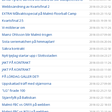
Webbsändning av Kvartsfinal 2
2018-03-23 22:52
EXTRA! Målvaktsspecial på Malmö Floorball Camp
2018-03-23 15:52
Kvartsfinal 2:5
2018-03-19 09:10
Vi möblerar om
2018-03-16 11:26
Mainz Ohlsson blir Malmö trogen
2018-03-07 09:00
Sista seriematchen på himmaplan!
2018-03-06 20:06
Säkra kontrakt
2018-03-05 22:50
Nytt tjejlag startar upp i Slottsstaden
2018-03-04 23:27
JAKT PÅ KONTRAKT
2018-03-03 11:26
JAKT PÅ KONTRAKT
2018-03-03 11:00
PÅ LÖRDAG GÄLLER DET!
2018-03-02 13:57
Uppskattad träff med stjärnorna
2018-02-27 09:00
"LG" firade 100
2018-02-25 21:53
Stjärnfyllt på Baltiskan
2018-02-23 15:00
Malmö FBC vs ONYX på webben
2018-02-22 18:03
Malmö FBC vs IKSU på webben
2018-02-22 15:46