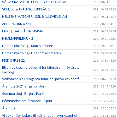
VÅGA PRATA HÖGT OM PSYKISK OHÄLSA
2021-10-31 16:55
SPELIDÉ & TRÄNINGSUPPLÄGG
2021-10-22 08:29
HELGENS MATCHER I SSL & ALLSVENSKAN
2021-10-21 13:07
AFTER WORK & SSL
2021-10-13 14:05
FAMILJEDAG PÅ BALTISKAN
2021-10-07 10:54
HEMMAPREMIÄR x 2
2021-09-24 08:38
Domarutbildning - Matchledaren
2021-09-15 09:05
Domarutbildning - Ungdomsdomaren
2021-09-08 00:09
KICK OFF 21-22
2021-08-30 15:29
Bli en av oss, nu söker vi funktionärer inför årets
2021-08-25 14:21
säsong!
Välkommen till magenta familjen, Jakob Wikenstål
2021-08-25 13:09
Årsmöte 2021 är genomfört!
2021-06-17 13:30
Sommarskoj i Beijers Park!
2021-06-09 23:35
Påminnelse om Årsmöte 16 juni
2021-06-09 23:25
Årsmöte
2021-05-26 21:35
Vi söker fler ledare till vår ungdomsverksamhet
2021-05-21 12:52