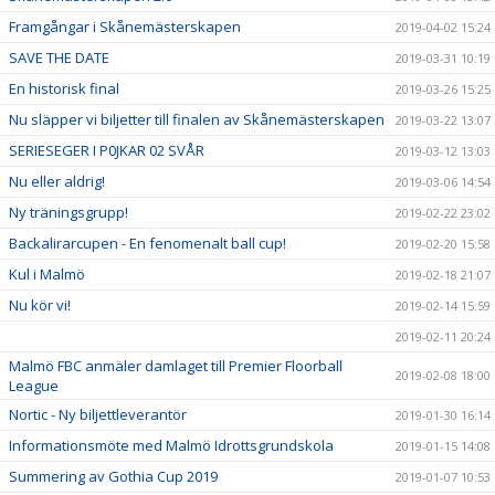
Framgångar i Skånemästerskapen
2019-04-02 15:24
SAVE THE DATE
2019-03-31 10:19
En historisk final
2019-03-26 15:25
Nu släpper vi biljetter till finalen av Skånemästerskapen
2019-03-22 13:07
SERIESEGER I P0JKAR 02 SVÅR
2019-03-12 13:03
Nu eller aldrig!
2019-03-06 14:54
Ny träningsgrupp!
2019-02-22 23:02
Backalirarcupen - En fenomenalt ball cup!
2019-02-20 15:58
Kul i Malmö
2019-02-18 21:07
Nu kör vi!
2019-02-14 15:59
2019-02-11 20:24
Malmö FBC anmäler damlaget till Premier Floorball
2019-02-08 18:00
League
Nortic - Ny biljettleverantör
2019-01-30 16:14
Informationsmöte med Malmö Idrottsgrundskola
2019-01-15 14:08
Summering av Gothia Cup 2019
2019-01-07 10:53