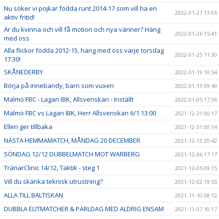
Nu söker vi pojkar födda runt 2014-17 som vill ha en
2022-01-27 13:06
aktiv fritid!
Är du kvinna och vill få motion och nya vänner? Häng
2022-01-26 15:41
med oss
Alla flickor födda 2012-15, häng med oss varje torsdag
2022-01-25 11:30
17.30!
SKÅNEDERBY
2022-01-19 10:54
Börja på innebandy, barn som vuxen
2022-01-13 09:49
Malmö FBC - Lagan IBK, Allsvenskan - Inställt
2022-01-05 17:36
Malmö FBC vs Lagan IBK, Herr Allsvenskan 6/1 13:00
2021-12-31 00:17
Ellen ger tillbaka
2021-12-31 00:14
NÄSTA HEMMAMATCH, MÅNDAG 20 DECEMBER
2021-12-13 20:42
SÖNDAG 12/12 DUBBELMATCH MOT WARBERG
2021-12-06 17:17
TränarClinic 14/12, Taktik - steg 1
2021-12-05 09:15
Vill du skänka teknisk utrustning?
2021-12-02 19:55
ALLA TILL BALTISKAN
2021-11-10 08:12
DUBBLA ELITMATCHER & PÄRLDAG MED ALDRIG ENSAM
2021-11-07 10:17