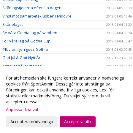
Skånlagstjejerna efter 1:a dagen
2018-01-05 16:10
Vinst mot samarbetsklubben Hvidovre
2018-01-05 15:46
Skånelaget
2018-01-04 11:20
Se våra Gothia-lag på webben
2018-01-04 10:24
Följ våra lag på Gothia Cup
2018-01-04 05:47
#fbcfamiljen goes Gothia
2018-01-02 20:58
God Jul & Gott Nytt År
2017-12-23 20:13
Kansliet håller stängd
2017-12-22 20:28
Hyllade VM-hjältar
2017-12-22 00:15
För att hemsidan ska fungera korrekt använder vi nödvändiga
Julklappstips 2 - Hushållsnära tjänster till medlemspriser
2017-12-21 12:31
cookies från SportAdmin. Dessa går inte att stänga av.
Föreningen kan också använda frivilliga cookies, t.ex. för
Damerna vidare i SkM
2017-12-21 10:10
statistik eller marknadsföring. Du väljer själv om du vill
Målvaktsträning
2017-12-21 09:52
acceptera dessa.
Julklappstips 1 – Teamson Webbutik
2017-12-20 17:23
Anpassa dina val
0 poäng...
2017-12-17 01:35
Acceptera nödvändiga
Acceptera alla
FRI ENTRÉ
2017-12-15 20:16
Ta med kastarmen på lördag!
2017-12-15 20:13