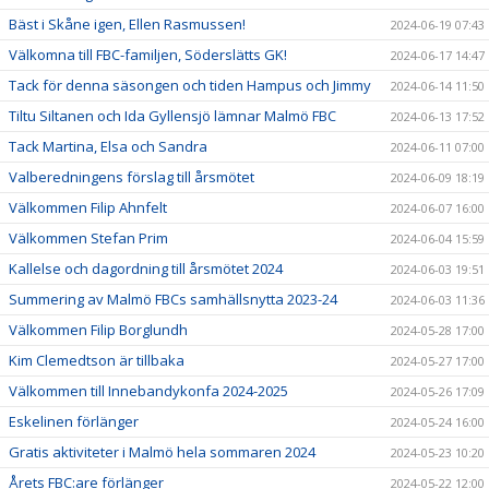
Bäst i Skåne igen, Ellen Rasmussen!
2024-06-19 07:43
Välkomna till FBC-familjen, Söderslätts GK!
2024-06-17 14:47
Tack för denna säsongen och tiden Hampus och Jimmy
2024-06-14 11:50
Tiltu Siltanen och Ida Gyllensjö lämnar Malmö FBC
2024-06-13 17:52
Tack Martina, Elsa och Sandra
2024-06-11 07:00
Valberedningens förslag till årsmötet
2024-06-09 18:19
Välkommen Filip Ahnfelt
2024-06-07 16:00
Välkommen Stefan Prim
2024-06-04 15:59
Kallelse och dagordning till årsmötet 2024
2024-06-03 19:51
Summering av Malmö FBCs samhällsnytta 2023-24
2024-06-03 11:36
Välkommen Filip Borglundh
2024-05-28 17:00
Kim Clemedtson är tillbaka
2024-05-27 17:00
Välkommen till Innebandykonfa 2024-2025
2024-05-26 17:09
Eskelinen förlänger
2024-05-24 16:00
Gratis aktiviteter i Malmö hela sommaren 2024
2024-05-23 10:20
Årets FBC:are förlänger
2024-05-22 12:00