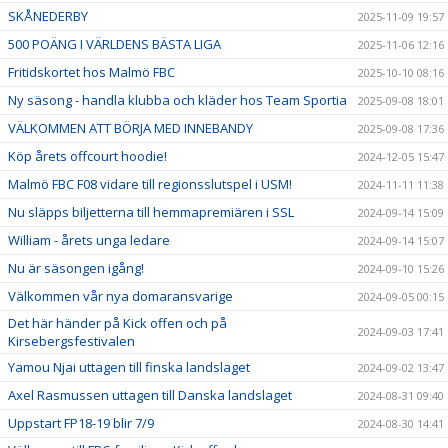
SKÅNEDERBY
2025-11-09 19:57
500 POÄNG I VÄRLDENS BÄSTA LIGA
2025-11-06 12:16
Fritidskortet hos Malmö FBC
2025-10-10 08:16
Ny säsong - handla klubba och kläder hos Team Sportia
2025-09-08 18:01
VÄLKOMMEN ATT BÖRJA MED INNEBANDY
2025-09-08 17:36
Köp årets offcourt hoodie!
2024-12-05 15:47
Malmö FBC F08 vidare till regionsslutspel i USM!
2024-11-11 11:38
Nu släpps biljetterna till hemmapremiären i SSL
2024-09-14 15:09
William - årets unga ledare
2024-09-14 15:07
Nu är säsongen igång!
2024-09-10 15:26
Välkommen vår nya domaransvarige
2024-09-05 00:15
Det här händer på Kick offen och på
2024-09-03 17:41
Kirsebergsfestivalen
Yamou Njai uttagen till finska landslaget
2024-09-02 13:47
Axel Rasmussen uttagen till Danska landslaget
2024-08-31 09:40
Uppstart FP18-19 blir 7/9
2024-08-30 14:41