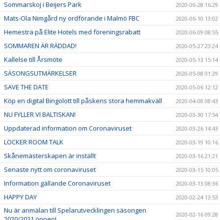
Sommarskoj i Beijers Park
2020-06-28 16:29
Mats-Ola Nimgård ny ordförande i Malmö FBC
2020-06-10 13:02
Hemestra på Elite Hotels med föreningsrabatt
2020-06-09 08:55
SOMMAREN ÄR RÄDDAD!
2020-05-27 23:24
Kallelse till Årsmöte
2020-05-13 15:14
SÄSONGSUTMÄRKELSER
2020-05-08 01:29
SAVE THE DATE
2020-05-06 12:12
Köp en digital Bingolott till påskens stora hemmakväll
2020-04-08 08:43
NU FYLLER VI BALTISKAN!
2020-03-30 17:54
Uppdaterad information om Coronaviruset
2020-03-26 14:43
LOCKER ROOM TALK
2020-03-19 10:16
Skånemästerskapen är inställt
2020-03-16 21:21
Senaste nytt om coronaviruset
2020-03-15 10:05
Information gällande Coronaviruset
2020-03-13 08:36
HAPPY DAY
2020-02-24 13:53
Nu är anmälan till Spelarutvecklingen säsongen
2020-02-16 09:28
2020/2021 öppen!