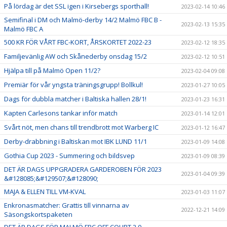
På lördag är det SSL igen i Kirsebergs sporthall!
2023-02-14 10:46
Semifinal i DM och Malmö-derby 14/2 Malmö FBC B -
2023-02-13 15:35
Malmö FBC A
500 KR FÖR VÅRT FBC-KORT, ÅRSKORTET 2022-23
2023-02-12 18:35
Familjevänlig AW och Skånederby onsdag 15/2
2023-02-12 10:51
Hjälpa till på Malmö Open 11/2?
2023-02-04 09:08
Premiär för vår yngsta träningsgrupp! Bollkul!
2023-01-27 10:05
Dags för dubbla matcher i Baltiska hallen 28/1!
2023-01-23 16:31
Kapten Carlesons tankar inför match
2023-01-14 12:01
Svårt nöt, men chans till trendbrott mot Warberg IC
2023-01-12 16:47
Derby-drabbning i Baltiskan mot IBK LUND 11/1
2023-01-09 14:08
Gothia Cup 2023 - Summering och bildsvep
2023-01-09 08:39
DET ÄR DAGS UPPGRADERA GARDEROBEN FÖR 2023
2023-01-04 09:39
&#128085;&#129507;&#128090;
MAJA & ELLEN TILL VM-KVAL
2023-01-03 11:07
Enkronasmatcher: Grattis till vinnarna av
2022-12-21 14:09
Säsongskortspaketen
DET ÄR DAGS FÖR MALMÖ FBC OFF COURT 2.0