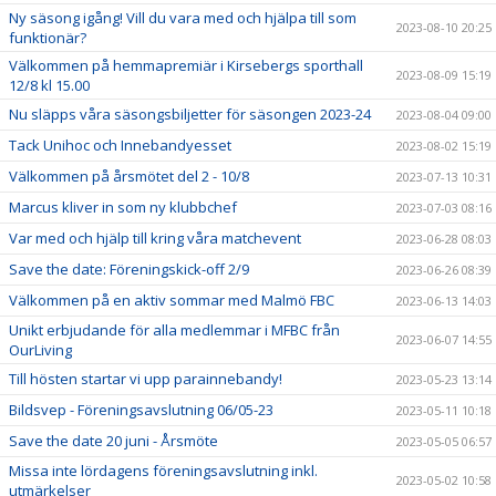
Ny säsong igång! Vill du vara med och hjälpa till som
2023-08-10 20:25
funktionär?
Välkommen på hemmapremiär i Kirsebergs sporthall
2023-08-09 15:19
12/8 kl 15.00
Nu släpps våra säsongsbiljetter för säsongen 2023-24
2023-08-04 09:00
Tack Unihoc och Innebandyesset
2023-08-02 15:19
Välkommen på årsmötet del 2 - 10/8
2023-07-13 10:31
Marcus kliver in som ny klubbchef
2023-07-03 08:16
Var med och hjälp till kring våra matchevent
2023-06-28 08:03
Save the date: Föreningskick-off 2/9
2023-06-26 08:39
Välkommen på en aktiv sommar med Malmö FBC
2023-06-13 14:03
Unikt erbjudande för alla medlemmar i MFBC från
2023-06-07 14:55
OurLiving
Till hösten startar vi upp parainnebandy!
2023-05-23 13:14
Bildsvep - Föreningsavslutning 06/05-23
2023-05-11 10:18
Save the date 20 juni - Årsmöte
2023-05-05 06:57
Missa inte lördagens föreningsavslutning inkl.
2023-05-02 10:58
utmärkelser