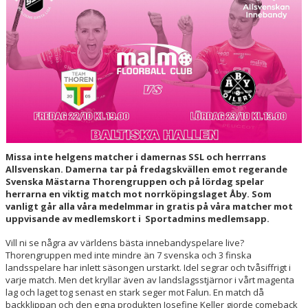
HALL OF FAME
Missa inte helgens matcher i damernas SSL och herrrans
Allsvenskan. Damerna tar på fredagskvällen emot regerande
Svenska Mästarna Thorengruppen och på lördag spelar
herrarna en viktig match mot norrköpingslaget Åby.
Som
vanligt går alla våra medelmmar in gratis på våra matcher mot
uppvisande av medlemskort i Sportadmins medlemsapp.
Vill ni se några av världens bästa innebandyspelare live?
Thorengruppen med inte mindre än 7 svenska och 3 finska
landsspelare har inlett säsongen urstarkt. Idel segrar och tvåsiffrigt i
varje match. Men det kryllar även av landslagsstjärnor i vårt magenta
lag och laget tog senast en stark seger mot Falun. En match då
backklippan och den egna produkten Josefine Keller gjorde comeback