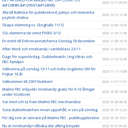
2022-12-17 09:04
&#128085;&#129507;&#128090;
Alla till Baltiska för publikrekord, julmys och motverka
2022-12-12 11:54
psykisk ohälsa
Skapa stämning vs. Skoghalls 11/12
2022-12-08 14:29
SSL-damerna tar emot PIXBO 3/12
2022-11-29 11:59
Fri entré till Enkronasmatcherna Söndag 18 december
2022-11-28 16:13
After Work och innebandy i världsklass 23/11
2022-11-20 09:02
Dags för superlördag - Dubbelmatch, Ung Ultras och
2022-11-16 13:45
FBC-familjen
Välkomna på söndag 13/11 och kolla Ungdoms-SM för
2022-11-11 15:08
Pojkar 16 år
Välkommen till 2007-klubben!
2022-11-07 11:07
Malmö FBC erbjuder innebandy gratis för 6-10 åringar
2022-10-30 14:28
under höstlovet
Var med och ta fram Malmö FBC merchandise
2022-10-28 08:50
Sista dubbelmatchen innan uppehåll, vi ses på söndag
2022-10-19 12:26
För dig som är utövare på Malmö FBC - publikupplevelse
2022-10-18 13:01
Nu är innebandyn tillbaka där allting började
2022-10-07 09:43