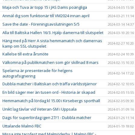
Maja och Tuva är topp 15 i JAS Dams poängliga
2024-04-05 15:59
Anmäl dig som funktionär till VM2024 innan april
2024-03-21 11:14
Save the date - Föreningsavslutningen 5/5
2024-03-14 14:37
Alla till Baltiska Hallen 16/3. Hjälp damerna till slutspelet
2024-03-10 20:16
Häng med på Herr A sista hemmamatch och damernas
2024-02-27 10:20
kamp om SSL-slutspelet
Kallelse till extra årsmöte
2024-02-24 10:39
Välkomna på publikmatchen som gör skillnad 8 mars
2024-02-15 10:33
Spelarna är presenterade för helgens
2024-02-14 17:22
autografsignering
Dubbla matcher i Baltiskan och träffa världsstjärnor
2024-02-12 10:05
En bild säger mer än tusen ord - Historia är skapad
2024-02-05 15:55
Hemmamatch på lördag kl 15.00 i Kirsebergs sporthall
2024-02-05 09:30
Unikt lag tävlar vid Veteran-SM i Uppsala
2024-01-31 09:16
Dags för superlördag igen 27/1 - Dubbla matcher
2024-01-26 11:14
Uttalande Malmö FBC
2024-01-19 18:02
Missa inte tacofest med Malmöderby | Malmö FBC -