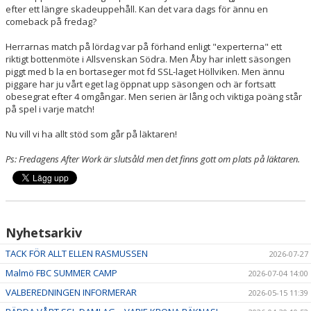
efter ett längre skadeuppehåll. Kan det vara dags för ännu en
comeback på fredag?
Herrarnas match på lördag var på förhand enligt "experterna" ett
riktigt bottenmöte i Allsvenskan Södra. Men Åby har inlett säsongen
piggt med b la en bortaseger mot fd SSL-laget Höllviken. Men ännu
piggare har ju vårt eget lag öppnat upp säsongen och är fortsatt
obesegrat efter 4 omgångar. Men serien är lång och viktiga poäng står
på spel i varje match!
Nu vill vi ha allt stöd som går på läktaren!
Ps: Fredagens After Work är slutsåld men det finns gott om plats på läktaren.
Nyhetsarkiv
TACK FÖR ALLT ELLEN RASMUSSEN
2026-07-27
Malmö FBC SUMMER CAMP
2026-07-04 14:00
VALBEREDNINGEN INFORMERAR
2026-05-15 11:39