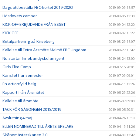
Dags att beställa FBC-kortet 2019-2020!
2019-09-09 15:57
Höstlovets camper
2019-09-05 12:30
KICK-OFF ERBJUDANDE FRÅN ESSET
2019-09-04 12:20
KICK OFF
2019-09-02 15:22
Betalparkering på Kirseberg
2019-08-29 16:07
Kallelse till Extra Årsmöte Malmö FBC Ungdom
2019-08-27 15:42
Nu startar Innebandyskolan igen!
2019-08-24 13:00
Girls Elite Camp
2019-07-15 20:01
Kansliet har semester
2019-07-09 09:01
En actionfylld helg
2019-06-11 12:26
Rapport från Årsmötet
2019-05-29 22:26
Kallelse till Årsmöte
2019-05-07 09:00
TACK FÖR SÄSONGEN 2018/2019
2019-05-05 20:31
Avslutning 4 maj
2019-04-26 16:19
ELLEN NOMINERAD TILL ÅRETS SPELARE
2019-04-19 11:26
Skånemästerskapen 2.0
2019-04-08 13:42