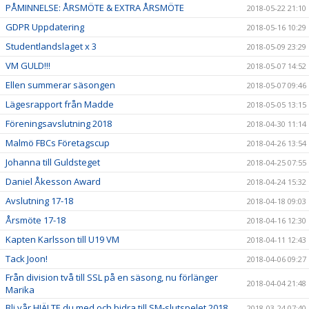
PÅMINNELSE: ÅRSMÖTE & EXTRA ÅRSMÖTE
2018-05-22 21:10
GDPR Uppdatering
2018-05-16 10:29
Studentlandslaget x 3
2018-05-09 23:29
VM GULD!!!
2018-05-07 14:52
Ellen summerar säsongen
2018-05-07 09:46
Lägesrapport från Madde
2018-05-05 13:15
Föreningsavslutning 2018
2018-04-30 11:14
Malmö FBCs Företagscup
2018-04-26 13:54
Johanna till Guldsteget
2018-04-25 07:55
Daniel Åkesson Award
2018-04-24 15:32
Avslutning 17-18
2018-04-18 09:03
Årsmöte 17-18
2018-04-16 12:30
Kapten Karlsson till U19 VM
2018-04-11 12:43
Tack Joon!
2018-04-06 09:27
Från division två till SSL på en säsong, nu förlänger
2018-04-04 21:48
Marika
Bli vår HJÄLTE du med och bidra till SM-slutspelet 2018
2018-03-24 07:40