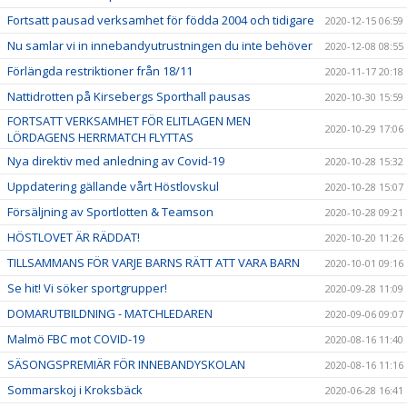
Fortsatt pausad verksamhet för födda 2004 och tidigare
2020-12-15 06:59
Nu samlar vi in innebandyutrustningen du inte behöver
2020-12-08 08:55
Förlängda restriktioner från 18/11
2020-11-17 20:18
Nattidrotten på Kirsebergs Sporthall pausas
2020-10-30 15:59
FORTSATT VERKSAMHET FÖR ELITLAGEN MEN
2020-10-29 17:06
LÖRDAGENS HERRMATCH FLYTTAS
Nya direktiv med anledning av Covid-19
2020-10-28 15:32
Uppdatering gällande vårt Höstlovskul
2020-10-28 15:07
Försäljning av Sportlotten & Teamson
2020-10-28 09:21
HÖSTLOVET ÄR RÄDDAT!
2020-10-20 11:26
TILLSAMMANS FÖR VARJE BARNS RÄTT ATT VARA BARN
2020-10-01 09:16
Se hit! Vi söker sportgrupper!
2020-09-28 11:09
DOMARUTBILDNING - MATCHLEDAREN
2020-09-06 09:07
Malmö FBC mot COVID-19
2020-08-16 11:40
SÄSONGSPREMIÄR FÖR INNEBANDYSKOLAN
2020-08-16 11:16
Sommarskoj i Kroksbäck
2020-06-28 16:41