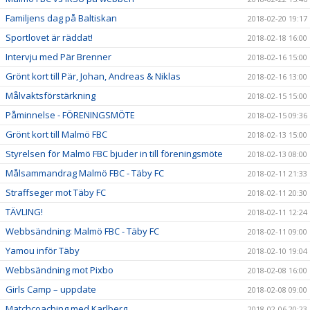
Familjens dag på Baltiskan
2018-02-20 19:17
Sportlovet är räddat!
2018-02-18 16:00
Intervju med Pär Brenner
2018-02-16 15:00
Grönt kort till Pär, Johan, Andreas & Niklas
2018-02-16 13:00
Målvaktsförstärkning
2018-02-15 15:00
Påminnelse - FÖRENINGSMÖTE
2018-02-15 09:36
Grönt kort till Malmö FBC
2018-02-13 15:00
Styrelsen för Malmö FBC bjuder in till föreningsmöte
2018-02-13 08:00
Målsammandrag Malmö FBC - Täby FC
2018-02-11 21:33
Straffseger mot Täby FC
2018-02-11 20:30
TÄVLING!
2018-02-11 12:24
Webbsändning: Malmö FBC - Täby FC
2018-02-11 09:00
Yamou inför Täby
2018-02-10 19:04
Webbsändning mot Pixbo
2018-02-08 16:00
Girls Camp – uppdate
2018-02-08 09:00
Matchcoaching med Karlberg
2018-02-06 20:23