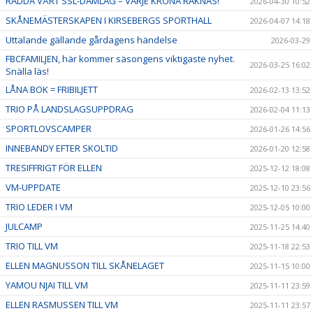
RÄDDA VÅRT SSL-DAMLAG – VARJE KRONA RÄKNAS!
2026-04-30 10:52
SKÅNEMÄSTERSKAPEN I KIRSEBERGS SPORTHALL
2026-04-07 14:18
Uttalande gällande gårdagens händelse
2026-03-29
FBCFAMILJEN, här kommer säsongens viktigaste nyhet.
2026-03-25 16:02
Snälla läs!
LÅNA BOK = FRIBILJETT
2026-02-13 13:52
TRIO PÅ LANDSLAGSUPPDRAG
2026-02-04 11:13
SPORTLOVSCAMPER
2026-01-26 14:56
INNEBANDY EFTER SKOLTID
2026-01-20 12:58
TRESIFFRIGT FÖR ELLEN
2025-12-12 18:08
VM-UPPDATE
2025-12-10 23:56
TRIO LEDER I VM
2025-12-05 10:00
JULCAMP
2025-11-25 14:40
TRIO TILL VM
2025-11-18 22:53
ELLEN MAGNUSSON TILL SKÅNELAGET
2025-11-15 10:00
YAMOU NJAI TILL VM
2025-11-11 23:59
ELLEN RASMUSSEN TILL VM
2025-11-11 23:57