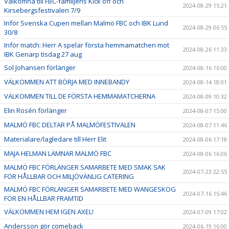
Välkomna till FBC-familjens Kick off och
2024-08-29 15:21
Kirsebergsfestivalen 7/9
Inför Svenska Cupen mellan Malmö FBC och IBK Lund
2024-08-29 06:55
30/8
Inför match: Herr A spelar första hemmamatchen mot
2024-08-26 11:33
IBK Genarp tisdag 27 aug
Sol Johansen förlänger
2024-08-16 16:00
VÄLKOMMEN ATT BÖRJA MED INNEBANDY
2024-08-14 18:01
VÄLKOMMEN TILL DE FÖRSTA HEMMAMATCHERNA
2024-08-09 10:32
Elin Rosén förlänger
2024-08-07 15:00
MALMÖ FBC DELTAR PÅ MALMÖFESTIVALEN
2024-08-07 11:46
Materialare/lagledare till Herr Elit
2024-08-06 17:18
MAJA HELMAN LÄMNAR MALMÖ FBC
2024-08-06 16:06
MALMÖ FBC FÖRLÄNGER SAMARBETE MED SMAK SAK
2024-07-23 22:55
FÖR HÅLLBAR OCH MILJÖVÄNLIG CATERING
MALMÖ FBC FÖRLÄNGER SAMARBETE MED WANGESKOG
2024-07-16 15:46
FÖR EN HÅLLBAR FRAMTID
VÄLKOMMEN HEM IGEN AXEL!
2024-07-09 17:02
Andersson gör comeback
2024-06-19 16:00