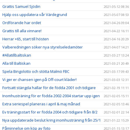
Grattis Samuel Sjödin
2021-05-12 08:36
Hjälp oss uppdatera vår Värdegrund
2021-05-07 08:53
Ordförande har ordet
2021-04-26 09:04
Grattis till alla vinnare!
2021-04-22 16:11
Herrar +65, start till hösten
2021-04-16 20:29
Valberedningen söker nya styrelseledamöter
2021-04-07 14:21
#Allatillbaltiskan
2021-03-27 13:24
Alla till Baltiskan
2021-03-21 20:49
Spela Bingolotto och stötta Malmö FBC
2021-03-17 09:43
Vi ger er chansen igen på Off-court kläder!
2021-03-03 12:31
Fortsatt stängda hallar för de födda 2001 och tidigare
2021-02-19 11:11
Inomhusträning för er födda 2002-2004 startar upp igen
2021-02-05 15:11
Extra seriespel planeras i april & maj månad
2021-02-05 13:46
Ev träningsstart för er födda 2004 och tidigare från 8/2
2021-02-01 22:14
Nya uppdaterade beslut kring inomhusträning från 25/1
2021-01-22 15:29
Påminnelse om köp av foto
2021-01-15 13:17