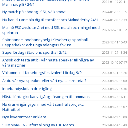
2024-01-17 20:11
Malmhaug IBF 24/1
Ny match på söndag i SSL, välkomna!
2024-01-16 13:55
Nu kan du anmäla dig till tacofest och Malmöderby 24/1
2024-01-10 17:39
Malmö FBC avslutar året med SSL-match och mingel med
2023-12-26 09:52
spelarna
Spännande innebandyhelg i Kirsebergs sporthall –
2023-12-11 15:43
Pepparkakor och unga talanger i fokus!
Superlördag i Stadions sporthall 2/12
2023-11-27 13:34
Ansök och testa att bli vår nästa speaker till några av
2023-10-10 07:47
våra matcher
Välkomna till Kirsebergsfestivalen! Lördag 9/9
2023-09-01 13:26
Är du vår nya speaker eller vårt nya sekretariat?
2023-08-30 18:00
Innebandyskolan drar igång!
2023-08-29 14:36
Nästa lördag kickar vi igång säsongen tillsammans
2023-08-26 16:11
Nu drar vi igång igen med vårt samhällsprojekt,
2023-08-23 18:07
Nattfotboll
Nya leverantörer är klara
2023-08-19 13:00
SOMMARREA - Utförsäljning av FBC Merch
2023-08-14 18:49