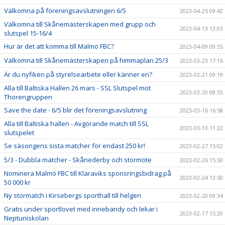
Välkomna på föreningsavslutningen 6/5
2023-04-25 09:42
Välkomna till Skånemästerskapen med grupp och
2023-04-13 13:03
slutspel 15-16/4
Hur är det att komma till Malmö FBC?
2023-04-09 09:55
Välkomna till Skånemästerskapen på himmaplan 25/3
2023-03-23 17:16
Är du nyfiken på styrelsearbete eller känner en?
2023-03-21 09:19
Alla till Baltiska Hallen 26 mars - SSL Slutspel mot
2023-03-20 08:55
Thorengruppen
Save the date - 6/5 blir det föreningsavslutning
2023-03-16 16:58
Alla till Baltiska hallen - Avgörande match till SSL
2023-03-13 11:22
slutspelet
Se säsongens sista matcher för endast 250 kr!
2023-02-27 15:02
5/3 - Dubbla matcher - Skånederby och stormöte
2023-02-26 15:30
Nominera Malmö FBC till Klaraviks sponsringsbidrag på
2023-02-24 13:50
50 000 kr
Ny stormatch i Kirsebergs sporthall till helgen
2023-02-20 09:34
Gratis under sportlovet med innebandy och lekar i
2023-02-17 15:20
Neptuniskolan