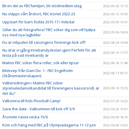
Bli en del av FBCfamiljen, bli stödmedlem idag
2022-09-20 13:15
Nu släpps vårt årskort, FBC-Kortet 2022-23
2022-09-12 10:00
Uppstart för barn födda 2015-17 i Videdal
2022-09-09 13:41
Gillar du att fotografera? FBC söker dig som vill hjälpa
2022-09-06 14:06
oss med nya lagbilder
Du är inbjuden till säsongens förenings-kick off!
2022-08-24 14:44
Nu drar vi igång Innebandyskolan igen! Perfekt för att
2022-08-19 17:37
testa på vad innebandy är
Malmö FBC söker flera roller, sök eller tipsa!
2022-08-18 11:48
Bildsvep från Dam Div. 1 - FBC Engelholm
2022-08-17 09:51
(Skånemästerskapen)
Valberedningen i Malmö FBC söker
styrelseledamotkandidat till föreningens kassörsroll, är
2022-08-16 15:35
det du?
Välkomna till Kids Floorball Camp!
2022-07-20 14:22
Save the date - Välkommen till kick off 3/9
2022-06-30 10:07
Årsmöte nästa vecka 15/6
2022-06-09 18:33
Kom och häng med FBC på Olympiadagarna 11-12 juni
2022-06-08 16:03