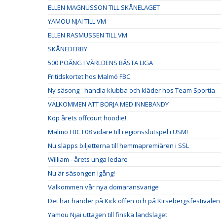
ELLEN MAGNUSSON TILL SKÅNELAGET
YAMOU NJAI TILL VM
ELLEN RASMUSSEN TILL VM
SKÅNEDERBY
500 POÄNG I VÄRLDENS BÄSTA LIGA
Fritidskortet hos Malmö FBC
Ny säsong - handla klubba och kläder hos Team Sportia
VÄLKOMMEN ATT BÖRJA MED INNEBANDY
Köp årets offcourt hoodie!
Malmö FBC F08 vidare till regionsslutspel i USM!
Nu släpps biljetterna till hemmapremiären i SSL
William - årets unga ledare
Nu är säsongen igång!
Välkommen vår nya domaransvarige
Det här händer på Kick offen och på Kirsebergsfestivalen
Yamou Njai uttagen till finska landslaget