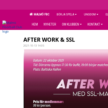
MALMÖ FBC
BÖRJA SPELA
UNGDOM
E
HEM
NYHETER
OM KLUBBEN
KONTAKT
AFTER WORK & SSL
2021-10-13 14:05