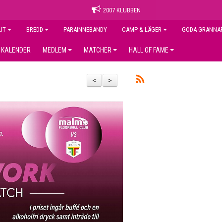
2007 KLUBBEN
LIT
BREDD
PARAINNEBANDY
CAMP & LÄGER
GODA GRANNA
KALENDER
MEDLEM
MATCHER
HALL OF FAME
<
>