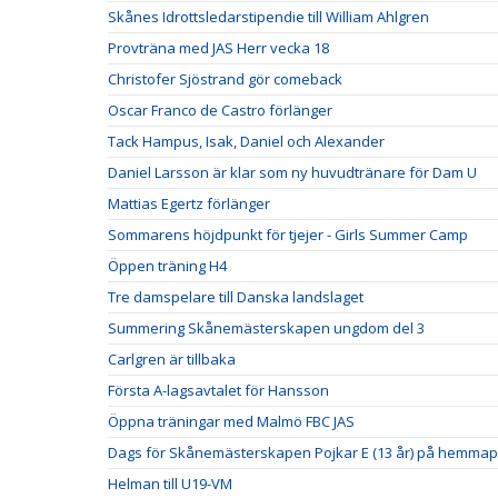
Skånes Idrottsledarstipendie till William Ahlgren
Provträna med JAS Herr vecka 18
Christofer Sjöstrand gör comeback
Oscar Franco de Castro förlänger
Tack Hampus, Isak, Daniel och Alexander
Daniel Larsson är klar som ny huvudtränare för Dam U
Mattias Egertz förlänger
Sommarens höjdpunkt för tjejer - Girls Summer Camp
Öppen träning H4
Tre damspelare till Danska landslaget
Summering Skånemästerskapen ungdom del 3
Carlgren är tillbaka
Första A-lagsavtalet för Hansson
Öppna träningar med Malmö FBC JAS
Dags för Skånemästerskapen Pojkar E (13 år) på hemmap
Helman till U19-VM