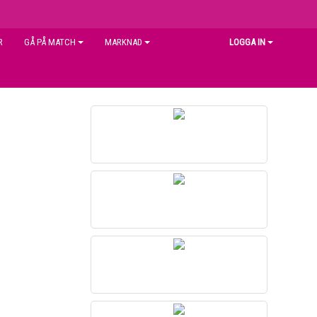
R
GÅ PÅ MATCH
MARKNAD
LOGGA IN