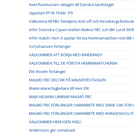
Axel Rasmussen uttagen till Danska landslaget
Uppstart FP18-19 blir 7/9
Välkomna till FBC-familjens Kick off och Kirsebergsfestival
Inför Svenska Cupen mellan Malmö FBC och IBK Lund 30/8
Inför match: Herr A spelar första hemmamatchen mot IBK 
Sol Johansen förlänger
VÄLKOMMEN ATT BÖRJA MED INNEBANDY
VÄLKOMMEN TILL DE FÖRSTA HEMMAMATCHERNA
Elin Rosén förlänger
MALMÖ FBC DELTAR PÅ MALMÖFESTIVALEN
Materialare/lagledare till Herr Elit
MAJA HELMAN LÄMNAR MALMÖ FBC
MALMÖ FBC FÖRLÄNGER SAMARBETE MED SMAK SAK FÖR H
MALMÖ FBC FÖRLÄNGER SAMARBETE MED WANGESKOG FÖ
VÄLKOMMEN HEM IGEN AXEL!
Andersson gör comeback