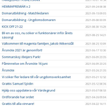
HEMMAPREMIÄR x 2
2021-09-24 08:38
Domarutbildning - Matchledaren
2021-09-15 09:05
Domarutbildning - Ungdomsdomaren
2021-09-08 00:09
KICK OFF 21-22
2021-08-30 15:29
Bli en av oss, nu söker vi funktionärer inför årets
2021-08-25 14:21
säsong!
Välkommen till magenta familjen, Jakob Wikenstål
2021-08-25 13:09
Årsmöte 2021 är genomfört!
2021-06-17 13:30
Sommarskoj i Beijers Park!
2021-06-09 23:35
Påminnelse om Årsmöte 16 juni
2021-06-09 23:25
Årsmöte
2021-05-26 21:35
Vi söker fler ledare till vår ungdomsverksamhet
2021-05-21 12:52
Grattis Samuel Sjödin
2021-05-12 08:36
Hjälp oss uppdatera vår Värdegrund
2021-05-07 08:53
Ordförande har ordet
2021-04-26 09:04
Grattis till alla vinnare!
2021-04-22 16:11