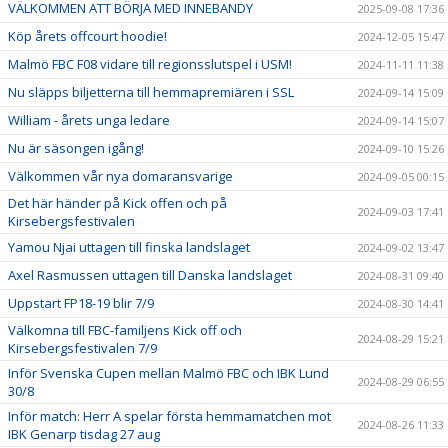
VÄLKOMMEN ATT BÖRJA MED INNEBANDY
2025-09-08 17:36
Köp årets offcourt hoodie!
2024-12-05 15:47
Malmö FBC F08 vidare till regionsslutspel i USM!
2024-11-11 11:38
Nu släpps biljetterna till hemmapremiären i SSL
2024-09-14 15:09
William - årets unga ledare
2024-09-14 15:07
Nu är säsongen igång!
2024-09-10 15:26
Välkommen vår nya domaransvarige
2024-09-05 00:15
Det här händer på Kick offen och på
2024-09-03 17:41
Kirsebergsfestivalen
Yamou Njai uttagen till finska landslaget
2024-09-02 13:47
Axel Rasmussen uttagen till Danska landslaget
2024-08-31 09:40
Uppstart FP18-19 blir 7/9
2024-08-30 14:41
Välkomna till FBC-familjens Kick off och
2024-08-29 15:21
Kirsebergsfestivalen 7/9
Inför Svenska Cupen mellan Malmö FBC och IBK Lund
2024-08-29 06:55
30/8
Inför match: Herr A spelar första hemmamatchen mot
2024-08-26 11:33
IBK Genarp tisdag 27 aug