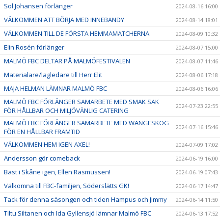
Sol Johansen förlänger
2024-08-16 16:00
VÄLKOMMEN ATT BÖRJA MED INNEBANDY
2024-08-14 18:01
VÄLKOMMEN TILL DE FÖRSTA HEMMAMATCHERNA
2024-08-09 10:32
Elin Rosén förlänger
2024-08-07 15:00
MALMÖ FBC DELTAR PÅ MALMÖFESTIVALEN
2024-08-07 11:46
Materialare/lagledare till Herr Elit
2024-08-06 17:18
MAJA HELMAN LÄMNAR MALMÖ FBC
2024-08-06 16:06
MALMÖ FBC FÖRLÄNGER SAMARBETE MED SMAK SAK
2024-07-23 22:55
FÖR HÅLLBAR OCH MILJÖVÄNLIG CATERING
MALMÖ FBC FÖRLÄNGER SAMARBETE MED WANGESKOG
2024-07-16 15:46
FÖR EN HÅLLBAR FRAMTID
VÄLKOMMEN HEM IGEN AXEL!
2024-07-09 17:02
Andersson gör comeback
2024-06-19 16:00
Bäst i Skåne igen, Ellen Rasmussen!
2024-06-19 07:43
Välkomna till FBC-familjen, Söderslätts GK!
2024-06-17 14:47
Tack för denna säsongen och tiden Hampus och Jimmy
2024-06-14 11:50
Tiltu Siltanen och Ida Gyllensjö lämnar Malmö FBC
2024-06-13 17:52