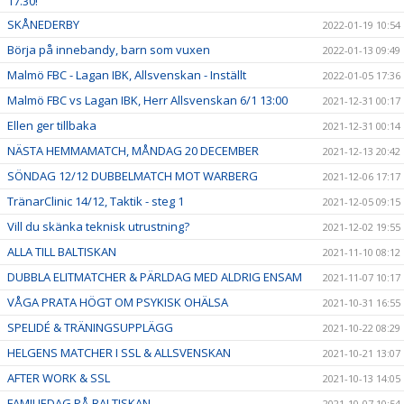
17.30!
SKÅNEDERBY
2022-01-19 10:54
Börja på innebandy, barn som vuxen
2022-01-13 09:49
Malmö FBC - Lagan IBK, Allsvenskan - Inställt
2022-01-05 17:36
Malmö FBC vs Lagan IBK, Herr Allsvenskan 6/1 13:00
2021-12-31 00:17
Ellen ger tillbaka
2021-12-31 00:14
NÄSTA HEMMAMATCH, MÅNDAG 20 DECEMBER
2021-12-13 20:42
SÖNDAG 12/12 DUBBELMATCH MOT WARBERG
2021-12-06 17:17
TränarClinic 14/12, Taktik - steg 1
2021-12-05 09:15
Vill du skänka teknisk utrustning?
2021-12-02 19:55
ALLA TILL BALTISKAN
2021-11-10 08:12
DUBBLA ELITMATCHER & PÄRLDAG MED ALDRIG ENSAM
2021-11-07 10:17
VÅGA PRATA HÖGT OM PSYKISK OHÄLSA
2021-10-31 16:55
SPELIDÉ & TRÄNINGSUPPLÄGG
2021-10-22 08:29
HELGENS MATCHER I SSL & ALLSVENSKAN
2021-10-21 13:07
AFTER WORK & SSL
2021-10-13 14:05
FAMILJEDAG PÅ BALTISKAN
2021-10-07 10:54