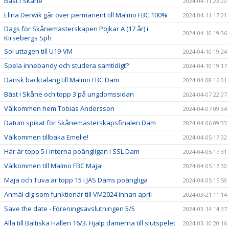
Bäst i Skåne
2024-04-11 23:20
Elina Derwik går över permanent till Malmö FBC 100%
2024-04-11 17:21
Dags för Skånemästerskapen Pojkar A (17 år) i
2024-04-10 19:36
Kirsebergs Sph
Sol uttagen till U19-VM
2024-04-10 19:24
Spela innebandy och studera samtidigt?
2024-04-10 19:17
Dansk backtalang till Malmö FBC Dam
2024-04-08 16:01
Bäst i Skåne och topp 3 på ungdomssidan
2024-04-07 22:07
Välkommen hem Tobias Andersson
2024-04-07 09:34
Datum spikat för Skånemästerskapsfinalen Dam
2024-04-06 09:33
Välkommen tillbaka Emelie!
2024-04-05 17:32
Här är topp 5 i interna poängligan i SSL Dam
2024-04-05 17:31
Välkommen till Malmö FBC Maja!
2024-04-05 17:30
Maja och Tuva är topp 15 i JAS Dams poängliga
2024-04-05 15:59
Anmäl dig som funktionär till VM2024 innan april
2024-03-21 11:14
Save the date - Föreningsavslutningen 5/5
2024-03-14 14:37
Alla till Baltiska Hallen 16/3. Hjälp damerna till slutspelet
2024-03-10 20:16