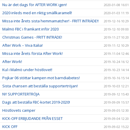
Nu är det dags för AFTER WORK igen!
2020-01-08 16:01
2020 inleds med en riktig smällkaramell!
2020-01-03 11:19
Missa inte årets sista hemmamatcher! - FRITT INTRÄDE!!
2019-12-16 10:29
Malmö FBC i framkant inför 2020
2019-12-10 09:00
Christmas Games - FRITT INTRÄDE!
2019-11-27 10:20
After Work – Viva Italia!
2019-11-12 10:29
Missa inte årets första After Work!
2019-11-04 12:46
After Work!
2019-10-24 16:12
Kul i Malmö under höstlovet!
2019-10-23 14:14
Pojkar 06 stöttar kampen mot barndiabetes!
2019-10-16 15:14
Sista chansen att beställa supportertröjan!
2019-10-03 12:21
NY SUPPORTERTRÖJA
2019-09-12 15:43
Dags att beställa FBC-kortet 2019-2020!
2019-09-09 15:57
Höstlovets camper
2019-09-05 12:30
KICK-OFF ERBJUDANDE FRÅN ESSET
2019-09-04 12:20
KICK OFF
2019-09-02 15:22