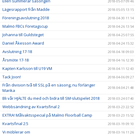
Ellen summerar säsongen
2018-05-07 09:46
Lägesrapport från Madde
2018-05-05 13:15
Föreningsavslutning 2018
2018-04-30 11:14
Malmö FBCs Företagscup
2018-04-26 13:54
Johanna till Guldsteget
2018-04-25 07:55
Daniel Åkesson Award
2018-04-24 15:32
Avslutning 17-18
2018-04-18 09:03
Årsmöte 17-18
2018-04-16 12:30
Kapten Karlsson till U19 VM
2018-04-11 12:43
Tack Joon!
2018-04-06 09:27
Från division två till SSL på en säsong, nu förlänger
2018-04-04 21:48
Marika
Bli vår HJÄLTE du med och bidra till SM-slutspelet 2018
2018-03-24 07:40
Webbsändning av Kvartsfinal 2
2018-03-23 22:52
EXTRA! Målvaktsspecial på Malmö Floorball Camp
2018-03-23 15:52
Kvartsfinal 2:5
2018-03-19 09:10
Vi möblerar om
2018-03-16 11:26