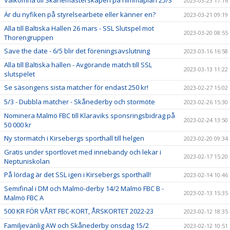
2023-03-23 17:16
Är du nyfiken på styrelsearbete eller känner en?
2023-03-21 09:19
Alla till Baltiska Hallen 26 mars - SSL Slutspel mot
2023-03-20 08:55
Thorengruppen
Save the date - 6/5 blir det föreningsavslutning
2023-03-16 16:58
Alla till Baltiska hallen - Avgörande match till SSL
2023-03-13 11:22
slutspelet
Se säsongens sista matcher för endast 250 kr!
2023-02-27 15:02
5/3 - Dubbla matcher - Skånederby och stormöte
2023-02-26 15:30
Nominera Malmö FBC till Klaraviks sponsringsbidrag på
2023-02-24 13:50
50 000 kr
Ny stormatch i Kirsebergs sporthall till helgen
2023-02-20 09:34
Gratis under sportlovet med innebandy och lekar i
2023-02-17 15:20
Neptuniskolan
På lördag är det SSL igen i Kirsebergs sporthall!
2023-02-14 10:46
Semifinal i DM och Malmö-derby 14/2 Malmö FBC B -
2023-02-13 15:35
Malmö FBC A
500 KR FÖR VÅRT FBC-KORT, ÅRSKORTET 2022-23
2023-02-12 18:35
Familjevänlig AW och Skånederby onsdag 15/2
2023-02-12 10:51