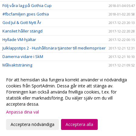
Följ våra lag på Gothia Cup
2018-01-04 05:47
#fbcfamiljen goes Gothia
2018-01-02 20:58
God Jul & Gott Nytt År
2017-12-23 20:13
Kansliet håller stängd
2017-12-22 20:28
Hyllade VM-hjältar
2017-12-22 00:15
Julklappstips 2 - Hushållsnära tjänster till medlemspriser
2017-12-21 12:31
Damerna vidare i SkM
2017-12-21 10:10
Målvaktsträning
2017-12-21 09:52
Julklappstips 1 – Teamson Webbutik
2017-12-20 17:23
För att hemsidan ska fungera korrekt använder vi nödvändiga
0 poäng...
2017-12-17 01:35
cookies från SportAdmin. Dessa går inte att stänga av.
FRI ENTRÉ
2017-12-15 20:16
Föreningen kan också använda frivilliga cookies, t.ex. för
statistik eller marknadsföring. Du väljer själv om du vill
Ta med kastarmen på lördag!
2017-12-15 20:13
acceptera dessa.
Musikhjälpen - Malmö FBCs insamlingsbössa
2017-12-13 00:34
Anpassa dina val
VI HAR EN VÄRLDSMÄSTARE
2017-12-10 20:19
Acceptera nödvändiga
Acceptera alla
CECILIA DINARDO HISTORISK
2017-12-07 14:14
Målvaktsträning 1
2017-12-06 10:12