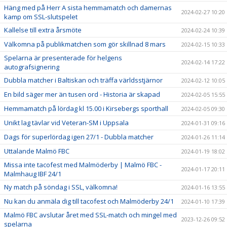
Häng med på Herr A sista hemmamatch och damernas
2024-02-27 10:20
kamp om SSL-slutspelet
Kallelse till extra årsmöte
2024-02-24 10:39
Välkomna på publikmatchen som gör skillnad 8 mars
2024-02-15 10:33
Spelarna är presenterade för helgens
2024-02-14 17:22
autografsignering
Dubbla matcher i Baltiskan och träffa världsstjärnor
2024-02-12 10:05
En bild säger mer än tusen ord - Historia är skapad
2024-02-05 15:55
Hemmamatch på lördag kl 15.00 i Kirsebergs sporthall
2024-02-05 09:30
Unikt lag tävlar vid Veteran-SM i Uppsala
2024-01-31 09:16
Dags för superlördag igen 27/1 - Dubbla matcher
2024-01-26 11:14
Uttalande Malmö FBC
2024-01-19 18:02
Missa inte tacofest med Malmöderby | Malmö FBC -
2024-01-17 20:11
Malmhaug IBF 24/1
Ny match på söndag i SSL, välkomna!
2024-01-16 13:55
Nu kan du anmäla dig till tacofest och Malmöderby 24/1
2024-01-10 17:39
Malmö FBC avslutar året med SSL-match och mingel med
2023-12-26 09:52
spelarna