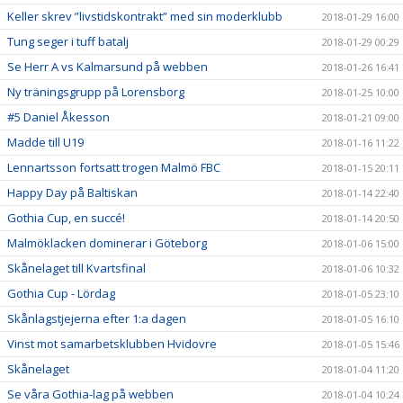
Keller skrev ”livstidskontrakt” med sin moderklubb
2018-01-29 16:00
Tung seger i tuff batalj
2018-01-29 00:29
Se Herr A vs Kalmarsund på webben
2018-01-26 16:41
Ny träningsgrupp på Lorensborg
2018-01-25 10:00
#5 Daniel Åkesson
2018-01-21 09:00
Madde till U19
2018-01-16 11:22
Lennartsson fortsatt trogen Malmö FBC
2018-01-15 20:11
Happy Day på Baltiskan
2018-01-14 22:40
Gothia Cup, en succé!
2018-01-14 20:50
Malmöklacken dominerar i Göteborg
2018-01-06 15:00
Skånelaget till Kvartsfinal
2018-01-06 10:32
Gothia Cup - Lördag
2018-01-05 23:10
Skånlagstjejerna efter 1:a dagen
2018-01-05 16:10
Vinst mot samarbetsklubben Hvidovre
2018-01-05 15:46
Skånelaget
2018-01-04 11:20
Se våra Gothia-lag på webben
2018-01-04 10:24