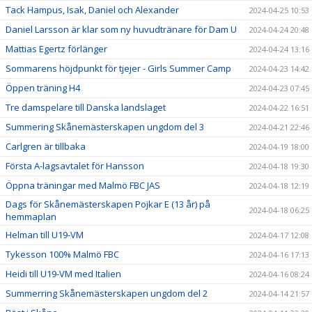
Tack Hampus, Isak, Daniel och Alexander
2024-04-25 10:53
Daniel Larsson är klar som ny huvudtränare för Dam U
2024-04-24 20:48
Mattias Egertz förlänger
2024-04-24 13:16
Sommarens höjdpunkt för tjejer - Girls Summer Camp
2024-04-23 14:42
Öppen träning H4
2024-04-23 07:45
Tre damspelare till Danska landslaget
2024-04-22 16:51
Summering Skånemästerskapen ungdom del 3
2024-04-21 22:46
Carlgren är tillbaka
2024-04-19 18:00
Första A-lagsavtalet för Hansson
2024-04-18 19:30
Öppna träningar med Malmö FBC JAS
2024-04-18 12:19
Dags för Skånemästerskapen Pojkar E (13 år) på
2024-04-18 06:25
hemmaplan
Helman till U19-VM
2024-04-17 12:08
Tykesson 100% Malmö FBC
2024-04-16 17:13
Heidi till U19-VM med Italien
2024-04-16 08:24
Summerring Skånemästerskapen ungdom del 2
2024-04-14 21:57