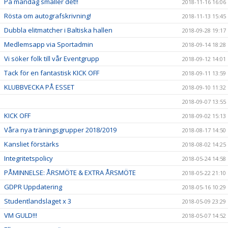
På måndag smäller det!!
2018-11-16 16:06
Rösta om autografskrivning!
2018-11-13 15:45
Dubbla elitmatcher i Baltiska hallen
2018-09-28 19:17
Medlemsapp via Sportadmin
2018-09-14 18:28
Vi söker folk till vår Eventgrupp
2018-09-12 14:01
Tack för en fantastisk KICK OFF
2018-09-11 13:59
KLUBBVECKA PÅ ESSET
2018-09-10 11:32
2018-09-07 13:55
KICK OFF
2018-09-02 15:13
Våra nya träningsgrupper 2018/2019
2018-08-17 14:50
Kansliet förstärks
2018-08-02 14:25
Integritetspolicy
2018-05-24 14:58
PÅMINNELSE: ÅRSMÖTE & EXTRA ÅRSMÖTE
2018-05-22 21:10
GDPR Uppdatering
2018-05-16 10:29
Studentlandslaget x 3
2018-05-09 23:29
VM GULD!!!
2018-05-07 14:52