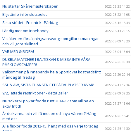
Nu startar Skånemästerskapen
2022-03-25 14:22
Biljettinfo inför slutspelet
2022-03-22 11:08
Sista stödet - Fri entré - Pärldag
2022-03-16 15:43
Lär dig mer om innebandy
2022-03-13 20:55
Vi söker en försäljningsansvarig som gillar utmaningar
2022-03-09 13:20
och vill göra skillnad
VAR MED & BIDRA!
2022-03-04 13:04
DUBBLA MATCHER I BALTISKAN & MISSA INTE VÅRA
2022-02-26 09:38
PÅSKLOVSCAMPER!
Välkommen på innebandy hela Sportlovet kostnadsfritt
2022-02-20 20:14
måndag till fredag!
SSL & AW, SISTA CHANSEN ETT FÅTAL PLATSER KVAR!
2022-02-17 12:36
9/2, lättade restriktioner - detta gäller
2022-02-09 09:25
Nu söker vi pojkar födda runt 2014-17 som vill ha en
2022-01-27 13:06
aktiv fritid!
Är du kvinna och vill få motion och nya vänner? Häng
2022-01-26 15:41
med oss
Alla flickor födda 2012-15, häng med oss varje torsdag
2022-01-25 11:30