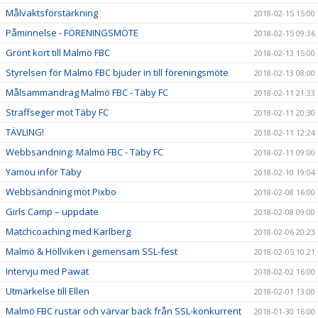
Målvaktsförstärkning
2018-02-15 15:00
Påminnelse - FÖRENINGSMÖTE
2018-02-15 09:36
Grönt kort till Malmö FBC
2018-02-13 15:00
Styrelsen för Malmö FBC bjuder in till föreningsmöte
2018-02-13 08:00
Målsammandrag Malmö FBC - Täby FC
2018-02-11 21:33
Straffseger mot Täby FC
2018-02-11 20:30
TÄVLING!
2018-02-11 12:24
Webbsändning: Malmö FBC - Täby FC
2018-02-11 09:00
Yamou inför Täby
2018-02-10 19:04
Webbsändning mot Pixbo
2018-02-08 16:00
Girls Camp – uppdate
2018-02-08 09:00
Matchcoaching med Karlberg
2018-02-06 20:23
Malmö & Höllviken i gemensam SSL-fest
2018-02-05 10:21
Intervju med Pawat
2018-02-02 16:00
Utmärkelse till Ellen
2018-02-01 13:00
Malmö FBC rustar och värvar back från SSL-konkurrent
2018-01-30 16:00