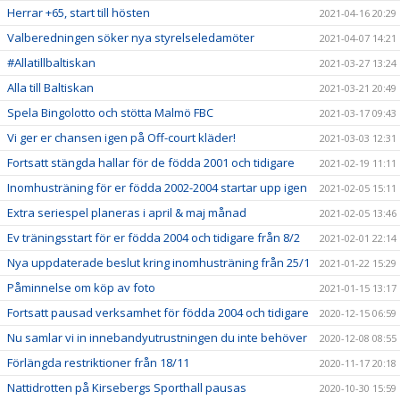
Herrar +65, start till hösten
2021-04-16 20:29
Valberedningen söker nya styrelseledamöter
2021-04-07 14:21
#Allatillbaltiskan
2021-03-27 13:24
Alla till Baltiskan
2021-03-21 20:49
Spela Bingolotto och stötta Malmö FBC
2021-03-17 09:43
Vi ger er chansen igen på Off-court kläder!
2021-03-03 12:31
Fortsatt stängda hallar för de födda 2001 och tidigare
2021-02-19 11:11
Inomhusträning för er födda 2002-2004 startar upp igen
2021-02-05 15:11
Extra seriespel planeras i april & maj månad
2021-02-05 13:46
Ev träningsstart för er födda 2004 och tidigare från 8/2
2021-02-01 22:14
Nya uppdaterade beslut kring inomhusträning från 25/1
2021-01-22 15:29
Påminnelse om köp av foto
2021-01-15 13:17
Fortsatt pausad verksamhet för födda 2004 och tidigare
2020-12-15 06:59
Nu samlar vi in innebandyutrustningen du inte behöver
2020-12-08 08:55
Förlängda restriktioner från 18/11
2020-11-17 20:18
Nattidrotten på Kirsebergs Sporthall pausas
2020-10-30 15:59