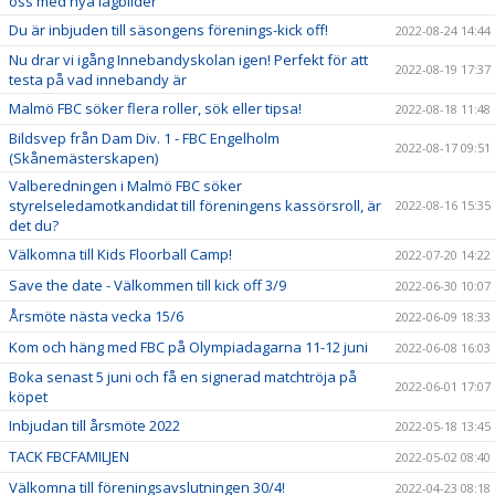
oss med nya lagbilder
Du är inbjuden till säsongens förenings-kick off!
2022-08-24 14:44
Nu drar vi igång Innebandyskolan igen! Perfekt för att
2022-08-19 17:37
testa på vad innebandy är
Malmö FBC söker flera roller, sök eller tipsa!
2022-08-18 11:48
Bildsvep från Dam Div. 1 - FBC Engelholm
2022-08-17 09:51
(Skånemästerskapen)
Valberedningen i Malmö FBC söker
styrelseledamotkandidat till föreningens kassörsroll, är
2022-08-16 15:35
det du?
Välkomna till Kids Floorball Camp!
2022-07-20 14:22
Save the date - Välkommen till kick off 3/9
2022-06-30 10:07
Årsmöte nästa vecka 15/6
2022-06-09 18:33
Kom och häng med FBC på Olympiadagarna 11-12 juni
2022-06-08 16:03
Boka senast 5 juni och få en signerad matchtröja på
2022-06-01 17:07
köpet
Inbjudan till årsmöte 2022
2022-05-18 13:45
TACK FBCFAMILJEN
2022-05-02 08:40
Välkomna till föreningsavslutningen 30/4!
2022-04-23 08:18