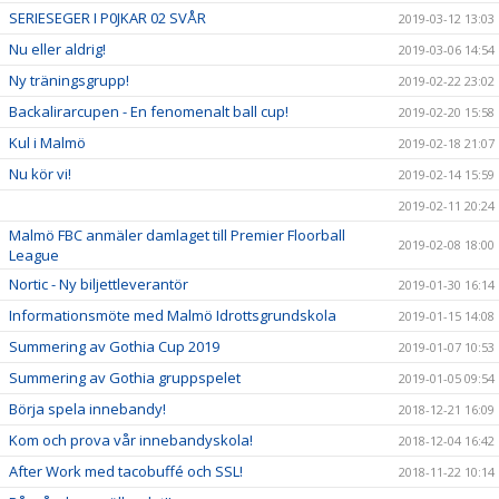
SERIESEGER I P0JKAR 02 SVÅR
2019-03-12 13:03
Nu eller aldrig!
2019-03-06 14:54
Ny träningsgrupp!
2019-02-22 23:02
Backalirarcupen - En fenomenalt ball cup!
2019-02-20 15:58
Kul i Malmö
2019-02-18 21:07
Nu kör vi!
2019-02-14 15:59
2019-02-11 20:24
Malmö FBC anmäler damlaget till Premier Floorball
2019-02-08 18:00
League
Nortic - Ny biljettleverantör
2019-01-30 16:14
Informationsmöte med Malmö Idrottsgrundskola
2019-01-15 14:08
Summering av Gothia Cup 2019
2019-01-07 10:53
Summering av Gothia gruppspelet
2019-01-05 09:54
Börja spela innebandy!
2018-12-21 16:09
Kom och prova vår innebandyskola!
2018-12-04 16:42
After Work med tacobuffé och SSL!
2018-11-22 10:14