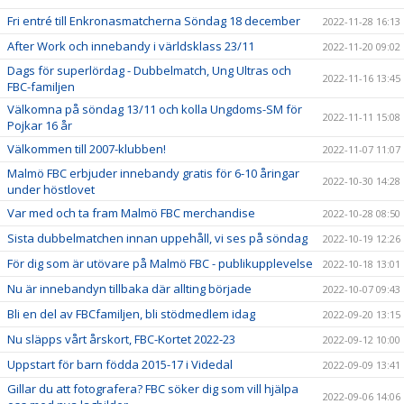
Fri entré till Enkronasmatcherna Söndag 18 december
2022-11-28 16:13
After Work och innebandy i världsklass 23/11
2022-11-20 09:02
Dags för superlördag - Dubbelmatch, Ung Ultras och
2022-11-16 13:45
FBC-familjen
Välkomna på söndag 13/11 och kolla Ungdoms-SM för
2022-11-11 15:08
Pojkar 16 år
Välkommen till 2007-klubben!
2022-11-07 11:07
Malmö FBC erbjuder innebandy gratis för 6-10 åringar
2022-10-30 14:28
under höstlovet
Var med och ta fram Malmö FBC merchandise
2022-10-28 08:50
Sista dubbelmatchen innan uppehåll, vi ses på söndag
2022-10-19 12:26
För dig som är utövare på Malmö FBC - publikupplevelse
2022-10-18 13:01
Nu är innebandyn tillbaka där allting började
2022-10-07 09:43
Bli en del av FBCfamiljen, bli stödmedlem idag
2022-09-20 13:15
Nu släpps vårt årskort, FBC-Kortet 2022-23
2022-09-12 10:00
Uppstart för barn födda 2015-17 i Videdal
2022-09-09 13:41
Gillar du att fotografera? FBC söker dig som vill hjälpa
2022-09-06 14:06