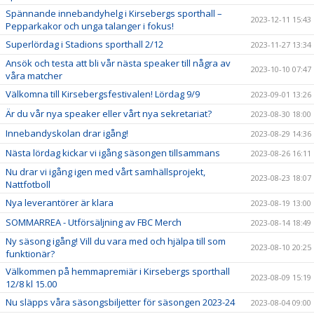
Spännande innebandyhelg i Kirsebergs sporthall –
2023-12-11 15:43
Pepparkakor och unga talanger i fokus!
Superlördag i Stadions sporthall 2/12
2023-11-27 13:34
Ansök och testa att bli vår nästa speaker till några av
2023-10-10 07:47
våra matcher
Välkomna till Kirsebergsfestivalen! Lördag 9/9
2023-09-01 13:26
Är du vår nya speaker eller vårt nya sekretariat?
2023-08-30 18:00
Innebandyskolan drar igång!
2023-08-29 14:36
Nästa lördag kickar vi igång säsongen tillsammans
2023-08-26 16:11
Nu drar vi igång igen med vårt samhällsprojekt,
2023-08-23 18:07
Nattfotboll
Nya leverantörer är klara
2023-08-19 13:00
SOMMARREA - Utförsäljning av FBC Merch
2023-08-14 18:49
Ny säsong igång! Vill du vara med och hjälpa till som
2023-08-10 20:25
funktionär?
Välkommen på hemmapremiär i Kirsebergs sporthall
2023-08-09 15:19
12/8 kl 15.00
Nu släpps våra säsongsbiljetter för säsongen 2023-24
2023-08-04 09:00