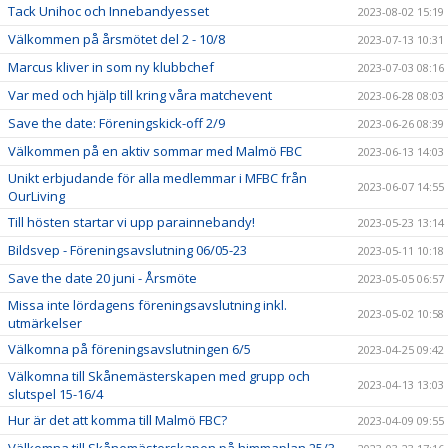
Tack Unihoc och Innebandyesset
2023-08-02 15:19
Välkommen på årsmötet del 2 - 10/8
2023-07-13 10:31
Marcus kliver in som ny klubbchef
2023-07-03 08:16
Var med och hjälp till kring våra matchevent
2023-06-28 08:03
Save the date: Föreningskick-off 2/9
2023-06-26 08:39
Välkommen på en aktiv sommar med Malmö FBC
2023-06-13 14:03
Unikt erbjudande för alla medlemmar i MFBC från
2023-06-07 14:55
OurLiving
Till hösten startar vi upp parainnebandy!
2023-05-23 13:14
Bildsvep - Föreningsavslutning 06/05-23
2023-05-11 10:18
Save the date 20 juni - Årsmöte
2023-05-05 06:57
Missa inte lördagens föreningsavslutning inkl.
2023-05-02 10:58
utmärkelser
Välkomna på föreningsavslutningen 6/5
2023-04-25 09:42
Välkomna till Skånemästerskapen med grupp och
2023-04-13 13:03
slutspel 15-16/4
Hur är det att komma till Malmö FBC?
2023-04-09 09:55
Välkomna till Skånemästerskapen på himmaplan 25/3