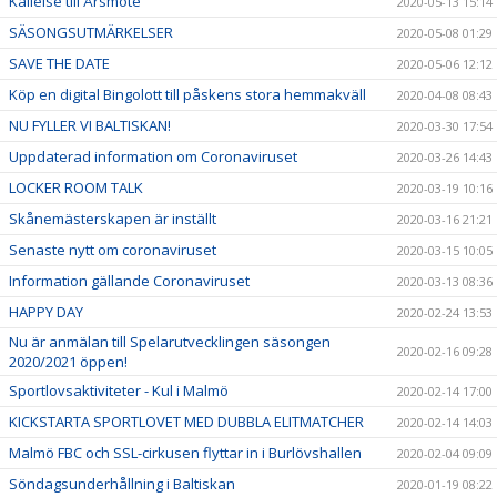
Kallelse till Årsmöte
2020-05-13 15:14
SÄSONGSUTMÄRKELSER
2020-05-08 01:29
SAVE THE DATE
2020-05-06 12:12
Köp en digital Bingolott till påskens stora hemmakväll
2020-04-08 08:43
NU FYLLER VI BALTISKAN!
2020-03-30 17:54
Uppdaterad information om Coronaviruset
2020-03-26 14:43
LOCKER ROOM TALK
2020-03-19 10:16
Skånemästerskapen är inställt
2020-03-16 21:21
Senaste nytt om coronaviruset
2020-03-15 10:05
Information gällande Coronaviruset
2020-03-13 08:36
HAPPY DAY
2020-02-24 13:53
Nu är anmälan till Spelarutvecklingen säsongen
2020-02-16 09:28
2020/2021 öppen!
Sportlovsaktiviteter - Kul i Malmö
2020-02-14 17:00
KICKSTARTA SPORTLOVET MED DUBBLA ELITMATCHER
2020-02-14 14:03
Malmö FBC och SSL-cirkusen flyttar in i Burlövshallen
2020-02-04 09:09
Söndagsunderhållning i Baltiskan
2020-01-19 08:22