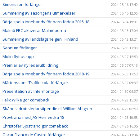
Simonsson förlänger
2024-05-16 17:40
Summering av säsongens utmärkelser
2024-05-15 12:00
Börja spela innebandy för barn födda 2015-18
2024-05-14 19:01
Malmö FBC aktiverar Malmöborna
2024-05-13 17:04
Summering av landslagshelgen i Finland
2024-05-12 13:21
Sannum förlänger
2024-05-10 17:00
Molin flyttas upp
2024-05-07 15:50
Premiär av ny ledarutbildning
2024-05-07 07:13
Börja spela innebandy för barn födda 2018-19
2024-05-03 17:53
Mårtenssons Trafikskola förlänger
2024-05-02 09:37
Presentation av Intermontage
2024-04-30 06:37
Felix Wilke gör comeback
2024-04-29 15:00
Skånes Idrottsledarstipendie till William Ahlgren
2024-04-29 06:50
Provträna med JAS Herr vecka 18
2024-04-28 10:58
Christofer Sjöstrand gör comeback
2024-04-26 16:05
Oscar Franco de Castro förlänger
2024-04-25 17:36