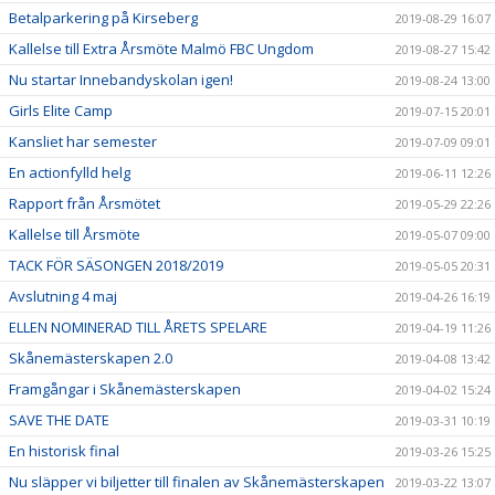
Betalparkering på Kirseberg
2019-08-29 16:07
Kallelse till Extra Årsmöte Malmö FBC Ungdom
2019-08-27 15:42
Nu startar Innebandyskolan igen!
2019-08-24 13:00
Girls Elite Camp
2019-07-15 20:01
Kansliet har semester
2019-07-09 09:01
En actionfylld helg
2019-06-11 12:26
Rapport från Årsmötet
2019-05-29 22:26
Kallelse till Årsmöte
2019-05-07 09:00
TACK FÖR SÄSONGEN 2018/2019
2019-05-05 20:31
Avslutning 4 maj
2019-04-26 16:19
ELLEN NOMINERAD TILL ÅRETS SPELARE
2019-04-19 11:26
Skånemästerskapen 2.0
2019-04-08 13:42
Framgångar i Skånemästerskapen
2019-04-02 15:24
SAVE THE DATE
2019-03-31 10:19
En historisk final
2019-03-26 15:25
Nu släpper vi biljetter till finalen av Skånemästerskapen
2019-03-22 13:07