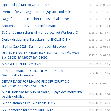
Hjälpa till på Malmö Open 11/2?
2023-02-04 09:08
Premiär för vår yngsta träningsgrupp! Bollkul!
2023-01-27 10:05
Dags för dubbla matcher i Baltiska hallen 28/1!
2023-01-23 16:31
Kapten Carlesons tankar inför match
2023-01-14 12:01
Svårt nöt, men chans till trendbrott mot Warberg IC
2023-01-12 16:47
Derby-drabbning i Baltiskan mot IBK LUND 11/1
2023-01-09 14:08
Gothia Cup 2023 - Summering och bildsvep
2023-01-09 08:39
DET ÄR DAGS UPPGRADERA GARDEROBEN FÖR 2023
2023-01-04 09:39
&#128085;&#129507;&#128090;
MAJA & ELLEN TILL VM-KVAL
2023-01-03 11:07
Enkronasmatcher: Grattis till vinnarna av
2022-12-21 14:09
Säsongskortspaketen
DET ÄR DAGS FÖR MALMÖ FBC OFF COURT 2.0
2022-12-17 09:04
&#128085;&#129507;&#128090;
Alla till Baltiska för publikrekord, julmys och motverka
2022-12-12 11:54
psykisk ohälsa
Skapa stämning vs. Skoghalls 11/12
2022-12-08 14:29
SSL-damerna tar emot PIXBO 3/12
2022-11-29 11:59