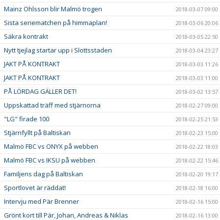
Mainz Ohlsson blir Malmö trogen
2018-03-07 09:00
Sista seriematchen på himmaplan!
2018-03-06 20:06
Säkra kontrakt
2018-03-05 22:50
Nytt tjejlag startar upp i Slottsstaden
2018-03-04 23:27
JAKT PÅ KONTRAKT
2018-03-03 11:26
JAKT PÅ KONTRAKT
2018-03-03 11:00
PÅ LÖRDAG GÄLLER DET!
2018-03-02 13:57
Uppskattad träff med stjärnorna
2018-02-27 09:00
"LG" firade 100
2018-02-25 21:53
Stjärnfyllt på Baltiskan
2018-02-23 15:00
Malmö FBC vs ONYX på webben
2018-02-22 18:03
Malmö FBC vs IKSU på webben
2018-02-22 15:46
Familjens dag på Baltiskan
2018-02-20 19:17
Sportlovet är räddat!
2018-02-18 16:00
Intervju med Pär Brenner
2018-02-16 15:00
Grönt kort till Pär, Johan, Andreas & Niklas
2018-02-16 13:00