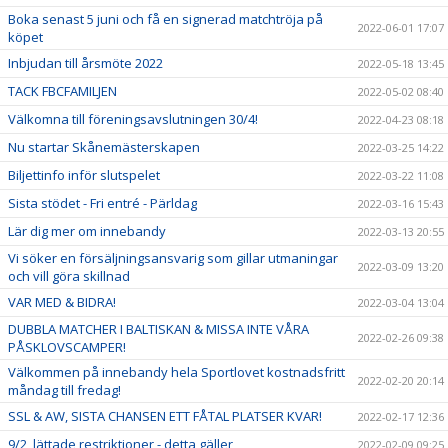
Boka senast 5 juni och få en signerad matchtröja på
2022-06-01 17:07
köpet
Inbjudan till årsmöte 2022
2022-05-18 13:45
TACK FBCFAMILJEN
2022-05-02 08:40
Välkomna till föreningsavslutningen 30/4!
2022-04-23 08:18
Nu startar Skånemästerskapen
2022-03-25 14:22
Biljettinfo inför slutspelet
2022-03-22 11:08
Sista stödet - Fri entré - Pärldag
2022-03-16 15:43
Lär dig mer om innebandy
2022-03-13 20:55
Vi söker en försäljningsansvarig som gillar utmaningar
2022-03-09 13:20
och vill göra skillnad
VAR MED & BIDRA!
2022-03-04 13:04
DUBBLA MATCHER I BALTISKAN & MISSA INTE VÅRA
2022-02-26 09:38
PÅSKLOVSCAMPER!
Välkommen på innebandy hela Sportlovet kostnadsfritt
2022-02-20 20:14
måndag till fredag!
SSL & AW, SISTA CHANSEN ETT FÅTAL PLATSER KVAR!
2022-02-17 12:36
9/2, lättade restriktioner - detta gäller
2022-02-09 09:25