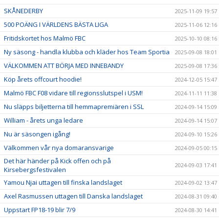
SKÅNEDERBY
2025-11-09 19:57
500 POÄNG I VÄRLDENS BÄSTA LIGA
2025-11-06 12:16
Fritidskortet hos Malmö FBC
2025-10-10 08:16
Ny säsong - handla klubba och kläder hos Team Sportia
2025-09-08 18:01
VÄLKOMMEN ATT BÖRJA MED INNEBANDY
2025-09-08 17:36
Köp årets offcourt hoodie!
2024-12-05 15:47
Malmö FBC F08 vidare till regionsslutspel i USM!
2024-11-11 11:38
Nu släpps biljetterna till hemmapremiären i SSL
2024-09-14 15:09
William - årets unga ledare
2024-09-14 15:07
Nu är säsongen igång!
2024-09-10 15:26
Välkommen vår nya domaransvarige
2024-09-05 00:15
Det här händer på Kick offen och på
2024-09-03 17:41
Kirsebergsfestivalen
Yamou Njai uttagen till finska landslaget
2024-09-02 13:47
Axel Rasmussen uttagen till Danska landslaget
2024-08-31 09:40
Uppstart FP18-19 blir 7/9
2024-08-30 14:41