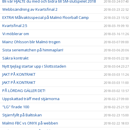
Bli vår HJÄLTE du med och bidra till SM-slutspelet 2018
2018-03-24 07:40
Webbsändning av Kvartsfinal 2
2018-03-23 22:52
EXTRA! Målvaktsspecial på Malmö Floorball Camp
2018-03-23 15:52
Kvartsfinal 2:5
2018-03-19 09:10
Vi möblerar om
2018-03-16 11:26
Mainz Ohlsson blir Malmö trogen
2018-03-07 09:00
Sista seriematchen på himmaplan!
2018-03-06 20:06
Säkra kontrakt
2018-03-05 22:50
Nytt tjejlag startar upp i Slottsstaden
2018-03-04 23:27
JAKT PÅ KONTRAKT
2018-03-03 11:26
JAKT PÅ KONTRAKT
2018-03-03 11:00
PÅ LÖRDAG GÄLLER DET!
2018-03-02 13:57
Uppskattad träff med stjärnorna
2018-02-27 09:00
"LG" firade 100
2018-02-25 21:53
Stjärnfyllt på Baltiskan
2018-02-23 15:00
Malmö FBC vs ONYX på webben
2018-02-22 18:03