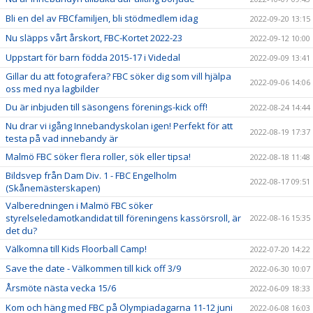
Bli en del av FBCfamiljen, bli stödmedlem idag
2022-09-20 13:15
Nu släpps vårt årskort, FBC-Kortet 2022-23
2022-09-12 10:00
Uppstart för barn födda 2015-17 i Videdal
2022-09-09 13:41
Gillar du att fotografera? FBC söker dig som vill hjälpa
2022-09-06 14:06
oss med nya lagbilder
Du är inbjuden till säsongens förenings-kick off!
2022-08-24 14:44
Nu drar vi igång Innebandyskolan igen! Perfekt för att
2022-08-19 17:37
testa på vad innebandy är
Malmö FBC söker flera roller, sök eller tipsa!
2022-08-18 11:48
Bildsvep från Dam Div. 1 - FBC Engelholm
2022-08-17 09:51
(Skånemästerskapen)
Valberedningen i Malmö FBC söker
styrelseledamotkandidat till föreningens kassörsroll, är
2022-08-16 15:35
det du?
Välkomna till Kids Floorball Camp!
2022-07-20 14:22
Save the date - Välkommen till kick off 3/9
2022-06-30 10:07
Årsmöte nästa vecka 15/6
2022-06-09 18:33
Kom och häng med FBC på Olympiadagarna 11-12 juni
2022-06-08 16:03