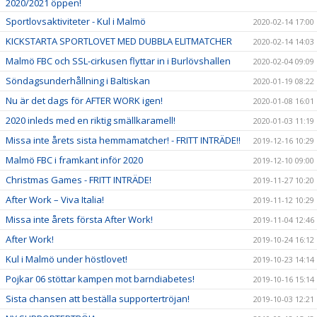
2020/2021 öppen!
Sportlovsaktiviteter - Kul i Malmö
2020-02-14 17:00
KICKSTARTA SPORTLOVET MED DUBBLA ELITMATCHER
2020-02-14 14:03
Malmö FBC och SSL-cirkusen flyttar in i Burlövshallen
2020-02-04 09:09
Söndagsunderhållning i Baltiskan
2020-01-19 08:22
Nu är det dags för AFTER WORK igen!
2020-01-08 16:01
2020 inleds med en riktig smällkaramell!
2020-01-03 11:19
Missa inte årets sista hemmamatcher! - FRITT INTRÄDE!!
2019-12-16 10:29
Malmö FBC i framkant inför 2020
2019-12-10 09:00
Christmas Games - FRITT INTRÄDE!
2019-11-27 10:20
After Work – Viva Italia!
2019-11-12 10:29
Missa inte årets första After Work!
2019-11-04 12:46
After Work!
2019-10-24 16:12
Kul i Malmö under höstlovet!
2019-10-23 14:14
Pojkar 06 stöttar kampen mot barndiabetes!
2019-10-16 15:14
Sista chansen att beställa supportertröjan!
2019-10-03 12:21