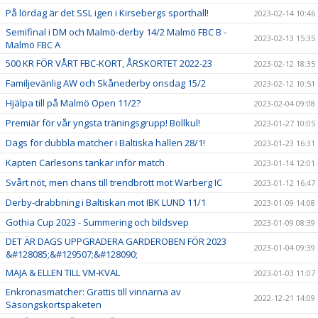
På lördag är det SSL igen i Kirsebergs sporthall!
2023-02-14 10:46
Semifinal i DM och Malmö-derby 14/2 Malmö FBC B -
2023-02-13 15:35
Malmö FBC A
500 KR FÖR VÅRT FBC-KORT, ÅRSKORTET 2022-23
2023-02-12 18:35
Familjevänlig AW och Skånederby onsdag 15/2
2023-02-12 10:51
Hjälpa till på Malmö Open 11/2?
2023-02-04 09:08
Premiär för vår yngsta träningsgrupp! Bollkul!
2023-01-27 10:05
Dags för dubbla matcher i Baltiska hallen 28/1!
2023-01-23 16:31
Kapten Carlesons tankar inför match
2023-01-14 12:01
Svårt nöt, men chans till trendbrott mot Warberg IC
2023-01-12 16:47
Derby-drabbning i Baltiskan mot IBK LUND 11/1
2023-01-09 14:08
Gothia Cup 2023 - Summering och bildsvep
2023-01-09 08:39
DET ÄR DAGS UPPGRADERA GARDEROBEN FÖR 2023
2023-01-04 09:39
&#128085;&#129507;&#128090;
MAJA & ELLEN TILL VM-KVAL
2023-01-03 11:07
Enkronasmatcher: Grattis till vinnarna av
2022-12-21 14:09
Säsongskortspaketen