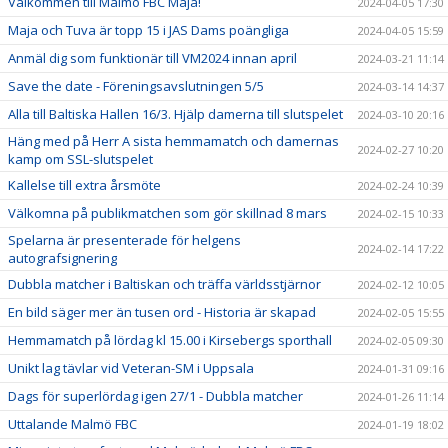
Välkommen till Malmö FBC Maja!
2024-04-05 17:30
Maja och Tuva är topp 15 i JAS Dams poängliga
2024-04-05 15:59
Anmäl dig som funktionär till VM2024 innan april
2024-03-21 11:14
Save the date - Föreningsavslutningen 5/5
2024-03-14 14:37
Alla till Baltiska Hallen 16/3. Hjälp damerna till slutspelet
2024-03-10 20:16
Häng med på Herr A sista hemmamatch och damernas
2024-02-27 10:20
kamp om SSL-slutspelet
Kallelse till extra årsmöte
2024-02-24 10:39
Välkomna på publikmatchen som gör skillnad 8 mars
2024-02-15 10:33
Spelarna är presenterade för helgens
2024-02-14 17:22
autografsignering
Dubbla matcher i Baltiskan och träffa världsstjärnor
2024-02-12 10:05
En bild säger mer än tusen ord - Historia är skapad
2024-02-05 15:55
Hemmamatch på lördag kl 15.00 i Kirsebergs sporthall
2024-02-05 09:30
Unikt lag tävlar vid Veteran-SM i Uppsala
2024-01-31 09:16
Dags för superlördag igen 27/1 - Dubbla matcher
2024-01-26 11:14
Uttalande Malmö FBC
2024-01-19 18:02