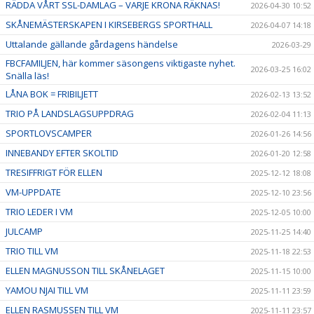
RÄDDA VÅRT SSL-DAMLAG – VARJE KRONA RÄKNAS!
2026-04-30 10:52
SKÅNEMÄSTERSKAPEN I KIRSEBERGS SPORTHALL
2026-04-07 14:18
Uttalande gällande gårdagens händelse
2026-03-29
FBCFAMILJEN, här kommer säsongens viktigaste nyhet.
2026-03-25 16:02
Snälla läs!
LÅNA BOK = FRIBILJETT
2026-02-13 13:52
TRIO PÅ LANDSLAGSUPPDRAG
2026-02-04 11:13
SPORTLOVSCAMPER
2026-01-26 14:56
INNEBANDY EFTER SKOLTID
2026-01-20 12:58
TRESIFFRIGT FÖR ELLEN
2025-12-12 18:08
VM-UPPDATE
2025-12-10 23:56
TRIO LEDER I VM
2025-12-05 10:00
JULCAMP
2025-11-25 14:40
TRIO TILL VM
2025-11-18 22:53
ELLEN MAGNUSSON TILL SKÅNELAGET
2025-11-15 10:00
YAMOU NJAI TILL VM
2025-11-11 23:59
ELLEN RASMUSSEN TILL VM
2025-11-11 23:57