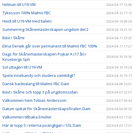
Helman till U19-VM
2024-04-17 12:08
Tykesson 100% Malmö FBC
2024-04-16 17:13
Heidi till U19-VM med Italien
2024-04-16 08:24
Summerring Skånemästerskapen ungdom del 2
2024-04-14 21:57
Bäst i Skåne
2024-04-11 23:20
Elina Derwik går över permanent till Malmö FBC 100%
2024-04-11 17:21
Dags för Skånemästerskapen Pojkar A (17 år) i
2024-04-10 19:36
Kirsebergs Sph
Sol uttagen till U19-VM
2024-04-10 19:24
Spela innebandy och studera samtidigt?
2024-04-10 19:17
Dansk backtalang till Malmö FBC Dam
2024-04-08 16:01
Bäst i Skåne och topp 3 på ungdomssidan
2024-04-07 22:07
Välkommen hem Tobias Andersson
2024-04-07 09:34
Datum spikat för Skånemästerskapsfinalen Dam
2024-04-06 09:33
Välkommen tillbaka Emelie!
2024-04-05 17:32
Här är topp 5 i interna poängligan i SSL Dam
2024-04-05 17:31