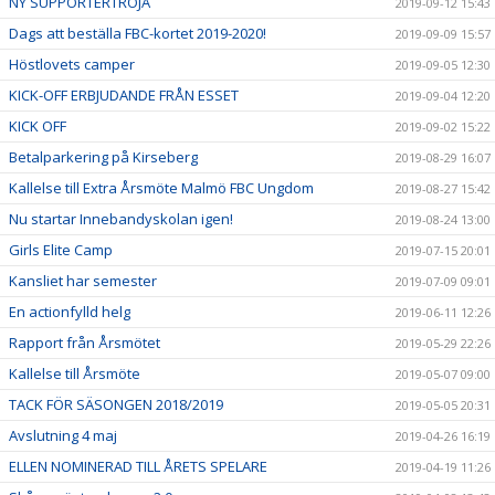
NY SUPPORTERTRÖJA
2019-09-12 15:43
Dags att beställa FBC-kortet 2019-2020!
2019-09-09 15:57
Höstlovets camper
2019-09-05 12:30
KICK-OFF ERBJUDANDE FRÅN ESSET
2019-09-04 12:20
KICK OFF
2019-09-02 15:22
Betalparkering på Kirseberg
2019-08-29 16:07
Kallelse till Extra Årsmöte Malmö FBC Ungdom
2019-08-27 15:42
Nu startar Innebandyskolan igen!
2019-08-24 13:00
Girls Elite Camp
2019-07-15 20:01
Kansliet har semester
2019-07-09 09:01
En actionfylld helg
2019-06-11 12:26
Rapport från Årsmötet
2019-05-29 22:26
Kallelse till Årsmöte
2019-05-07 09:00
TACK FÖR SÄSONGEN 2018/2019
2019-05-05 20:31
Avslutning 4 maj
2019-04-26 16:19
ELLEN NOMINERAD TILL ÅRETS SPELARE
2019-04-19 11:26