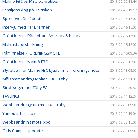
Malmö FBC vs IKSU på webben
2018-02-22 15:46
Familjens dag på Baltiskan
2018-02-20 19:17
Sportlovet är räddat!
2018-02-18 16:00
Intervju med Pär Brenner
2018-02-16 15:00
Grönt kort till Pär, Johan, Andreas & Niklas
2018-02-16 13:00
Målvaktsförstärkning
2018-02-15 15:00
Påminnelse - FÖRENINGSMÖTE
2018-02-15 09:36
Grönt kort till Malmö FBC
2018-02-13 15:00
Styrelsen för Malmö FBC bjuder in till föreningsmöte
2018-02-13 08:00
Målsammandrag Malmö FBC - Täby FC
2018-02-11 21:33
Straffseger mot Täby FC
2018-02-11 20:30
TÄVLING!
2018-02-11 12:24
Webbsändning: Malmö FBC - Täby FC
2018-02-11 09:00
Yamou inför Täby
2018-02-10 19:04
Webbsändning mot Pixbo
2018-02-08 16:00
Girls Camp – uppdate
2018-02-08 09:00