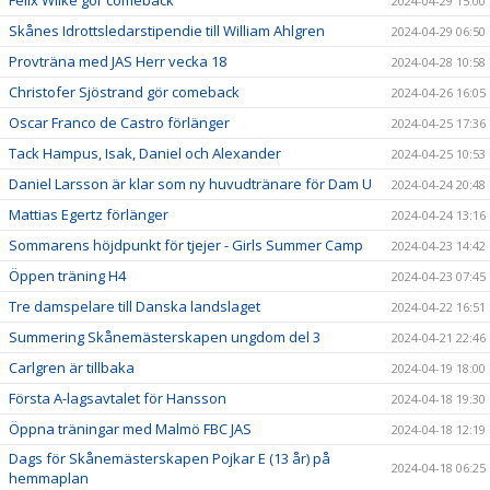
2024-04-29 15:00
Skånes Idrottsledarstipendie till William Ahlgren
2024-04-29 06:50
Provträna med JAS Herr vecka 18
2024-04-28 10:58
Christofer Sjöstrand gör comeback
2024-04-26 16:05
Oscar Franco de Castro förlänger
2024-04-25 17:36
Tack Hampus, Isak, Daniel och Alexander
2024-04-25 10:53
Daniel Larsson är klar som ny huvudtränare för Dam U
2024-04-24 20:48
Mattias Egertz förlänger
2024-04-24 13:16
Sommarens höjdpunkt för tjejer - Girls Summer Camp
2024-04-23 14:42
Öppen träning H4
2024-04-23 07:45
Tre damspelare till Danska landslaget
2024-04-22 16:51
Summering Skånemästerskapen ungdom del 3
2024-04-21 22:46
Carlgren är tillbaka
2024-04-19 18:00
Första A-lagsavtalet för Hansson
2024-04-18 19:30
Öppna träningar med Malmö FBC JAS
2024-04-18 12:19
Dags för Skånemästerskapen Pojkar E (13 år) på
2024-04-18 06:25
hemmaplan