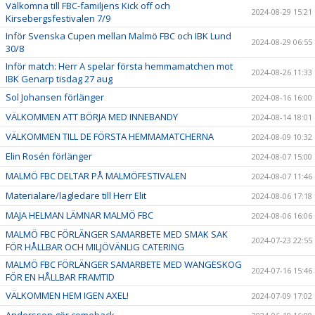
Välkomna till FBC-familjens Kick off och
2024-08-29 15:21
Kirsebergsfestivalen 7/9
Inför Svenska Cupen mellan Malmö FBC och IBK Lund
2024-08-29 06:55
30/8
Inför match: Herr A spelar första hemmamatchen mot
2024-08-26 11:33
IBK Genarp tisdag 27 aug
Sol Johansen förlänger
2024-08-16 16:00
VÄLKOMMEN ATT BÖRJA MED INNEBANDY
2024-08-14 18:01
VÄLKOMMEN TILL DE FÖRSTA HEMMAMATCHERNA
2024-08-09 10:32
Elin Rosén förlänger
2024-08-07 15:00
MALMÖ FBC DELTAR PÅ MALMÖFESTIVALEN
2024-08-07 11:46
Materialare/lagledare till Herr Elit
2024-08-06 17:18
MAJA HELMAN LÄMNAR MALMÖ FBC
2024-08-06 16:06
MALMÖ FBC FÖRLÄNGER SAMARBETE MED SMAK SAK
2024-07-23 22:55
FÖR HÅLLBAR OCH MILJÖVÄNLIG CATERING
MALMÖ FBC FÖRLÄNGER SAMARBETE MED WANGESKOG
2024-07-16 15:46
FÖR EN HÅLLBAR FRAMTID
VÄLKOMMEN HEM IGEN AXEL!
2024-07-09 17:02
Andersson gör comeback