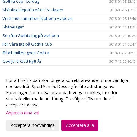
Gothia Cup - Lördag
2018-01-05 23:10
Skånlagstjejerna efter 1:a dagen
2018-01-05 16:10
Vinst mot samarbetsklubben Hvidovre
2018-01-05 15:46
Skånelaget
2018-01-04 11:20
Se våra Gothia-lag på webben
2018-01-04 10:24
Följ våra lag på Gothia Cup
2018-01-04 05:47
#fbcfamiljen goes Gothia
2018-01-02 20:58
God Jul & Gott Nytt År
2017-12-23 20:13
Kansliet håller stängd
2017-12-22 20:28
Hyllade VM-hjältar
2017-12-22 00:15
För att hemsidan ska fungera korrekt använder vi nödvändiga
cookies från SportAdmin. Dessa går inte att stänga av.
Julklappstips 2 - Hushållsnära tjänster till medlemspriser
2017-12-21 12:31
Föreningen kan också använda frivilliga cookies, t.ex. för
Damerna vidare i SkM
2017-12-21 10:10
statistik eller marknadsföring. Du väljer själv om du vill
Målvaktsträning
2017-12-21 09:52
acceptera dessa.
Julklappstips 1 – Teamson Webbutik
Anpassa dina val
2017-12-20 17:23
0 poäng...
2017-12-17 01:35
Acceptera nödvändiga
Acceptera alla
FRI ENTRÉ
2017-12-15 20:16