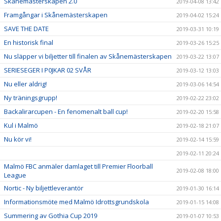
Skånemästerskapen 2.0
2019-04-08 13:42
Framgångar i Skånemästerskapen
2019-04-02 15:24
SAVE THE DATE
2019-03-31 10:19
En historisk final
2019-03-26 15:25
Nu släpper vi biljetter till finalen av Skånemästerskapen
2019-03-22 13:07
SERIESEGER I P0JKAR 02 SVÅR
2019-03-12 13:03
Nu eller aldrig!
2019-03-06 14:54
Ny träningsgrupp!
2019-02-22 23:02
Backalirarcupen - En fenomenalt ball cup!
2019-02-20 15:58
Kul i Malmö
2019-02-18 21:07
Nu kör vi!
2019-02-14 15:59
2019-02-11 20:24
Malmö FBC anmäler damlaget till Premier Floorball
2019-02-08 18:00
League
Nortic - Ny biljettleverantör
2019-01-30 16:14
Informationsmöte med Malmö Idrottsgrundskola
2019-01-15 14:08
Summering av Gothia Cup 2019
2019-01-07 10:53