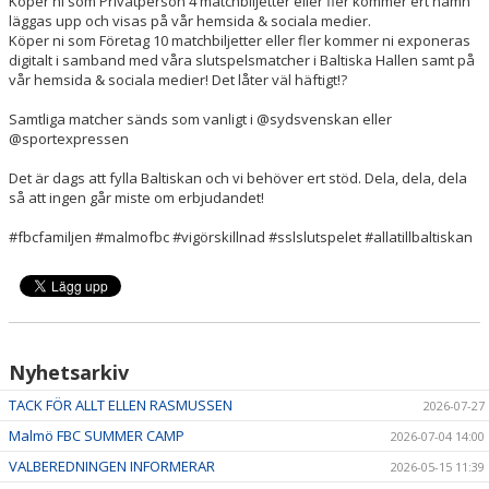
Köper ni som Privatperson 4 matchbiljetter eller fler kommer ert namn
läggas upp och visas på vår hemsida & sociala medier.
Köper ni som Företag 10 matchbiljetter eller fler kommer ni exponeras
digitalt i samband med våra slutspelsmatcher i Baltiska Hallen samt på
vår hemsida & sociala medier! Det låter väl häftigt!?
Samtliga matcher sänds som vanligt i @sydsvenskan eller
@sportexpressen
Det är dags att fylla Baltiskan och vi behöver ert stöd. Dela, dela, dela
så att ingen går miste om erbjudandet!
#fbcfamiljen #malmofbc #vigörskillnad #sslslutspelet #allatillbaltiskan
Nyhetsarkiv
TACK FÖR ALLT ELLEN RASMUSSEN
2026-07-27
Malmö FBC SUMMER CAMP
2026-07-04 14:00
VALBEREDNINGEN INFORMERAR
2026-05-15 11:39