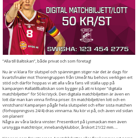
HALL OF FAME
”Alla till Baltiskan”, både privat och som företag!
Nu är vi klara för slutspel och spänningen stiger när det är dags för
kvartsfinaler mot Thorengruppen från Umeå! Nu behövs verkligen ert
stöd och därför hoppas vi att alla våra fans vill ställa upp på
kampanjen #allatillbaltiskan som bygger på att ni köper ”digitala
matchbiljetter” för 50 kr/styck. Den digitala matchbiljetten är även en
lott där man kan vinna finfina priser. En matchbiljett/en lott och en
vinstchans! Kampanjen pågår hela slutspelet och efter sista matchen
(förhoppningsvis 24/4) dras vinnarna. Nu kör vi på, och även vid sidan
om planen!
Några av våra läckra vinster: Presentkort på Lyxmackan men även
ursnygga matchtröjor, innebandyklubbor, årskort 21/22 mm….