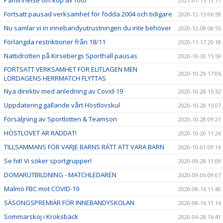
2021-01-15 13:17
Fortsatt pausad verksamhet för födda 2004 och tidigare
2020-12-15 06:59
Nu samlar vi in innebandyutrustningen du inte behöver
2020-12-08 08:55
Förlängda restriktioner från 18/11
2020-11-17 20:18
Nattidrotten på Kirsebergs Sporthall pausas
2020-10-30 15:59
FORTSATT VERKSAMHET FÖR ELITLAGEN MEN
2020-10-29 17:06
LÖRDAGENS HERRMATCH FLYTTAS
Nya direktiv med anledning av Covid-19
2020-10-28 15:32
Uppdatering gällande vårt Höstlovskul
2020-10-28 15:07
Försäljning av Sportlotten & Teamson
2020-10-28 09:21
HÖSTLOVET ÄR RÄDDAT!
2020-10-20 11:26
TILLSAMMANS FÖR VARJE BARNS RÄTT ATT VARA BARN
2020-10-01 09:16
Se hit! Vi söker sportgrupper!
2020-09-28 11:09
DOMARUTBILDNING - MATCHLEDAREN
2020-09-06 09:07
Malmö FBC mot COVID-19
2020-08-16 11:40
SÄSONGSPREMIÄR FÖR INNEBANDYSKOLAN
2020-08-16 11:16
Sommarskoj i Kroksbäck
2020-06-28 16:41