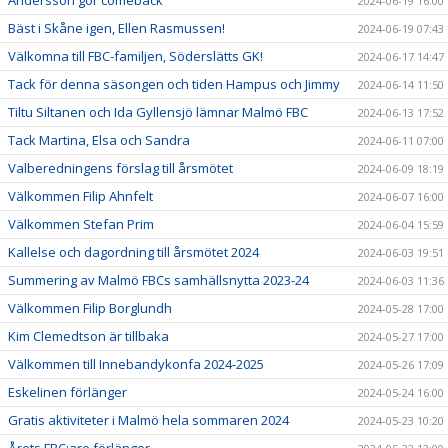
2024-06-19 16:00
Bäst i Skåne igen, Ellen Rasmussen!
2024-06-19 07:43
Välkomna till FBC-familjen, Söderslätts GK!
2024-06-17 14:47
Tack för denna säsongen och tiden Hampus och Jimmy
2024-06-14 11:50
Tiltu Siltanen och Ida Gyllensjö lämnar Malmö FBC
2024-06-13 17:52
Tack Martina, Elsa och Sandra
2024-06-11 07:00
Valberedningens förslag till årsmötet
2024-06-09 18:19
Välkommen Filip Ahnfelt
2024-06-07 16:00
Välkommen Stefan Prim
2024-06-04 15:59
Kallelse och dagordning till årsmötet 2024
2024-06-03 19:51
Summering av Malmö FBCs samhällsnytta 2023-24
2024-06-03 11:36
Välkommen Filip Borglundh
2024-05-28 17:00
Kim Clemedtson är tillbaka
2024-05-27 17:00
Välkommen till Innebandykonfa 2024-2025
2024-05-26 17:09
Eskelinen förlänger
2024-05-24 16:00
Gratis aktiviteter i Malmö hela sommaren 2024
2024-05-23 10:20
Årets FBC:are förlänger