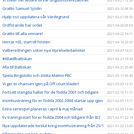
2021-05-21 12:52
Grattis Samuel Sjödin
2021-05-12 08:36
Hjälp oss uppdatera vår Värdegrund
2021-05-07 08:53
Ordförande har ordet
2021-04-26 09:04
Grattis till alla vinnare!
2021-04-22 16:11
Herrar +65, start till hösten
2021-04-16 20:29
Valberedningen söker nya styrelseledamöter
2021-04-07 14:21
#Allatillbaltiskan
2021-03-27 13:24
Alla till Baltiskan
2021-03-21 20:49
Spela Bingolotto och stötta Malmö FBC
2021-03-17 09:43
Vi ger er chansen igen på Off-court kläder!
2021-03-03 12:31
Fortsatt stängda hallar för de födda 2001 och tidigare
2021-02-19 11:11
Inomhusträning för er födda 2002-2004 startar upp igen
2021-02-05 15:11
Extra seriespel planeras i april & maj månad
2021-02-05 13:46
Ev träningsstart för er födda 2004 och tidigare från 8/2
2021-02-01 22:14
Nya uppdaterade beslut kring inomhusträning från 25/1
2021-01-22 15:29
Påminnelse om köp av foto