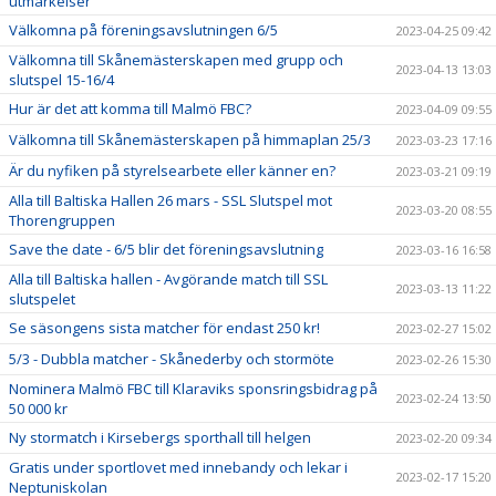
utmärkelser
Välkomna på föreningsavslutningen 6/5
2023-04-25 09:42
Välkomna till Skånemästerskapen med grupp och
2023-04-13 13:03
slutspel 15-16/4
Hur är det att komma till Malmö FBC?
2023-04-09 09:55
Välkomna till Skånemästerskapen på himmaplan 25/3
2023-03-23 17:16
Är du nyfiken på styrelsearbete eller känner en?
2023-03-21 09:19
Alla till Baltiska Hallen 26 mars - SSL Slutspel mot
2023-03-20 08:55
Thorengruppen
Save the date - 6/5 blir det föreningsavslutning
2023-03-16 16:58
Alla till Baltiska hallen - Avgörande match till SSL
2023-03-13 11:22
slutspelet
Se säsongens sista matcher för endast 250 kr!
2023-02-27 15:02
5/3 - Dubbla matcher - Skånederby och stormöte
2023-02-26 15:30
Nominera Malmö FBC till Klaraviks sponsringsbidrag på
2023-02-24 13:50
50 000 kr
Ny stormatch i Kirsebergs sporthall till helgen
2023-02-20 09:34
Gratis under sportlovet med innebandy och lekar i
2023-02-17 15:20
Neptuniskolan