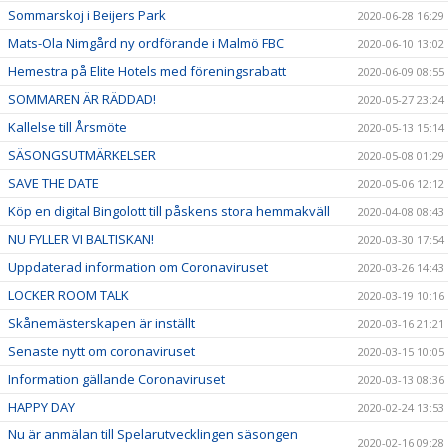
Sommarskoj i Beijers Park
2020-06-28 16:29
Mats-Ola Nimgård ny ordförande i Malmö FBC
2020-06-10 13:02
Hemestra på Elite Hotels med föreningsrabatt
2020-06-09 08:55
SOMMAREN ÄR RÄDDAD!
2020-05-27 23:24
Kallelse till Årsmöte
2020-05-13 15:14
SÄSONGSUTMÄRKELSER
2020-05-08 01:29
SAVE THE DATE
2020-05-06 12:12
Köp en digital Bingolott till påskens stora hemmakväll
2020-04-08 08:43
NU FYLLER VI BALTISKAN!
2020-03-30 17:54
Uppdaterad information om Coronaviruset
2020-03-26 14:43
LOCKER ROOM TALK
2020-03-19 10:16
Skånemästerskapen är inställt
2020-03-16 21:21
Senaste nytt om coronaviruset
2020-03-15 10:05
Information gällande Coronaviruset
2020-03-13 08:36
HAPPY DAY
2020-02-24 13:53
Nu är anmälan till Spelarutvecklingen säsongen
2020-02-16 09:28