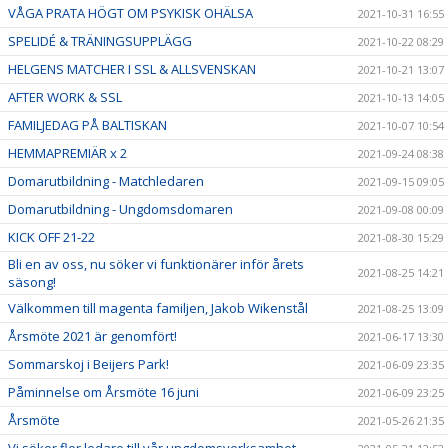
VÅGA PRATA HÖGT OM PSYKISK OHÄLSA
2021-10-31 16:55
SPELIDÉ & TRÄNINGSUPPLÄGG
2021-10-22 08:29
HELGENS MATCHER I SSL & ALLSVENSKAN
2021-10-21 13:07
AFTER WORK & SSL
2021-10-13 14:05
FAMILJEDAG PÅ BALTISKAN
2021-10-07 10:54
HEMMAPREMIÄR x 2
2021-09-24 08:38
Domarutbildning - Matchledaren
2021-09-15 09:05
Domarutbildning - Ungdomsdomaren
2021-09-08 00:09
KICK OFF 21-22
2021-08-30 15:29
Bli en av oss, nu söker vi funktionärer inför årets
2021-08-25 14:21
säsong!
Välkommen till magenta familjen, Jakob Wikenstål
2021-08-25 13:09
Årsmöte 2021 är genomfört!
2021-06-17 13:30
Sommarskoj i Beijers Park!
2021-06-09 23:35
Påminnelse om Årsmöte 16 juni
2021-06-09 23:25
Årsmöte
2021-05-26 21:35
Vi söker fler ledare till vår ungdomsverksamhet