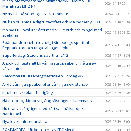
Missa inte tacofest med Malmöderby | Malmö FBC -
2024-01-17 20:11
Malmhaug IBF 24/1
Ny match på söndag i SSL, välkomna!
2024-01-16 13:55
Nu kan du anmäla dig till tacofest och Malmöderby 24/1
2024-01-10 17:39
Malmö FBC avslutar året med SSL-match och mingel med
2023-12-26 09:52
spelarna
Spännande innebandyhelg i Kirsebergs sporthall –
2023-12-11 15:43
Pepparkakor och unga talanger i fokus!
Superlördag i Stadions sporthall 2/12
2023-11-27 13:34
Ansök och testa att bli vår nästa speaker till några av
2023-10-10 07:47
våra matcher
Välkomna till Kirsebergsfestivalen! Lördag 9/9
2023-09-01 13:26
Är du vår nya speaker eller vårt nya sekretariat?
2023-08-30 18:00
Innebandyskolan drar igång!
2023-08-29 14:36
Nästa lördag kickar vi igång säsongen tillsammans
2023-08-26 16:11
Nu drar vi igång igen med vårt samhällsprojekt,
2023-08-23 18:07
Nattfotboll
Nya leverantörer är klara
2023-08-19 13:00
SOMMARREA - Utförsäljning av FBC Merch
2023-08-14 18:49