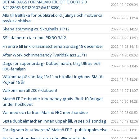
DET ÄR DAGS FÖR MALMÖ FBC OFF COURT 2.0
2022-12-17 09:04
&#128085;&#129507;&#128090;
Alla till Baltiska för publikrekord, julmys och motverka
2022-12-12 11:54
psykisk ohälsa
Skapa stämning vs. Skoghalls 11/12
2022-12-08 14:29
SSL-damerna tar emot PIXBO 3/12
2022-11-29 11:59
Fri entré till Enkronasmatcherna Söndag 18 december
2022-11-28 16:13
After Work och innebandy i världsklass 23/11
2022-11-20 09:02
Dags för superlördag - Dubbelmatch, Ung Ultras och
2022-11-16 13:45
FBC-familjen
Välkomna på söndag 13/11 och kolla Ungdoms-SM för
2022-11-11 15:08
Pojkar 16 år
Välkommen till 2007-klubben!
2022-11-07 11:07
Malmö FBC erbjuder innebandy gratis för 6-10 åringar
2022-10-30 14:28
under höstlovet
Var med och ta fram Malmö FBC merchandise
2022-10-28 08:50
Sista dubbelmatchen innan uppehåll, vi ses på söndag
2022-10-19 12:26
För dig som är utövare på Malmö FBC - publikupplevelse
2022-10-18 13:01
Nu är innebandyn tillbaka där allting började
2022-10-07 09:43