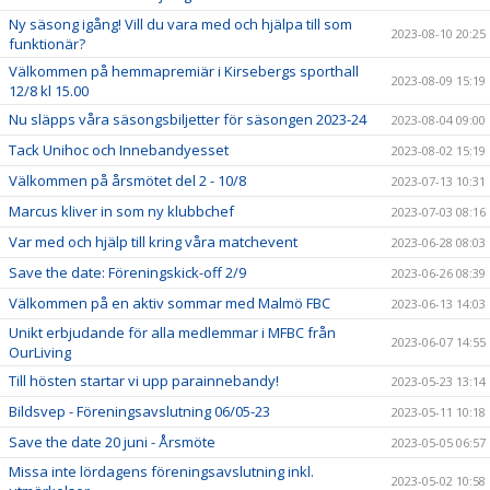
Ny säsong igång! Vill du vara med och hjälpa till som
2023-08-10 20:25
funktionär?
Välkommen på hemmapremiär i Kirsebergs sporthall
2023-08-09 15:19
12/8 kl 15.00
Nu släpps våra säsongsbiljetter för säsongen 2023-24
2023-08-04 09:00
Tack Unihoc och Innebandyesset
2023-08-02 15:19
Välkommen på årsmötet del 2 - 10/8
2023-07-13 10:31
Marcus kliver in som ny klubbchef
2023-07-03 08:16
Var med och hjälp till kring våra matchevent
2023-06-28 08:03
Save the date: Föreningskick-off 2/9
2023-06-26 08:39
Välkommen på en aktiv sommar med Malmö FBC
2023-06-13 14:03
Unikt erbjudande för alla medlemmar i MFBC från
2023-06-07 14:55
OurLiving
Till hösten startar vi upp parainnebandy!
2023-05-23 13:14
Bildsvep - Föreningsavslutning 06/05-23
2023-05-11 10:18
Save the date 20 juni - Årsmöte
2023-05-05 06:57
Missa inte lördagens föreningsavslutning inkl.
2023-05-02 10:58