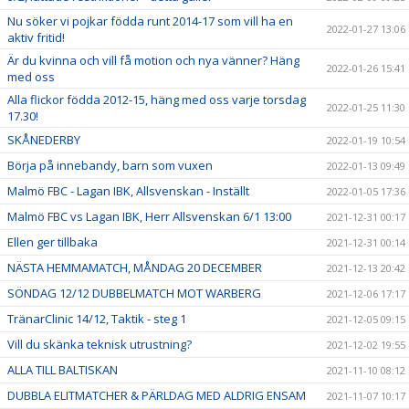
Nu söker vi pojkar födda runt 2014-17 som vill ha en
2022-01-27 13:06
aktiv fritid!
Är du kvinna och vill få motion och nya vänner? Häng
2022-01-26 15:41
med oss
Alla flickor födda 2012-15, häng med oss varje torsdag
2022-01-25 11:30
17.30!
SKÅNEDERBY
2022-01-19 10:54
Börja på innebandy, barn som vuxen
2022-01-13 09:49
Malmö FBC - Lagan IBK, Allsvenskan - Inställt
2022-01-05 17:36
Malmö FBC vs Lagan IBK, Herr Allsvenskan 6/1 13:00
2021-12-31 00:17
Ellen ger tillbaka
2021-12-31 00:14
NÄSTA HEMMAMATCH, MÅNDAG 20 DECEMBER
2021-12-13 20:42
SÖNDAG 12/12 DUBBELMATCH MOT WARBERG
2021-12-06 17:17
TränarClinic 14/12, Taktik - steg 1
2021-12-05 09:15
Vill du skänka teknisk utrustning?
2021-12-02 19:55
ALLA TILL BALTISKAN
2021-11-10 08:12
DUBBLA ELITMATCHER & PÄRLDAG MED ALDRIG ENSAM
2021-11-07 10:17