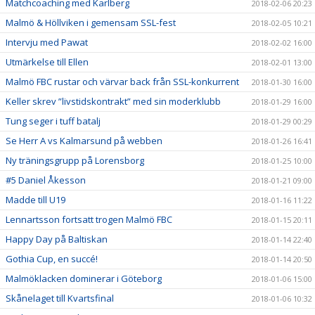
Matchcoaching med Karlberg
2018-02-06 20:23
Malmö & Höllviken i gemensam SSL-fest
2018-02-05 10:21
Intervju med Pawat
2018-02-02 16:00
Utmärkelse till Ellen
2018-02-01 13:00
Malmö FBC rustar och värvar back från SSL-konkurrent
2018-01-30 16:00
Keller skrev ”livstidskontrakt” med sin moderklubb
2018-01-29 16:00
Tung seger i tuff batalj
2018-01-29 00:29
Se Herr A vs Kalmarsund på webben
2018-01-26 16:41
Ny träningsgrupp på Lorensborg
2018-01-25 10:00
#5 Daniel Åkesson
2018-01-21 09:00
Madde till U19
2018-01-16 11:22
Lennartsson fortsatt trogen Malmö FBC
2018-01-15 20:11
Happy Day på Baltiskan
2018-01-14 22:40
Gothia Cup, en succé!
2018-01-14 20:50
Malmöklacken dominerar i Göteborg
2018-01-06 15:00
Skånelaget till Kvartsfinal
2018-01-06 10:32