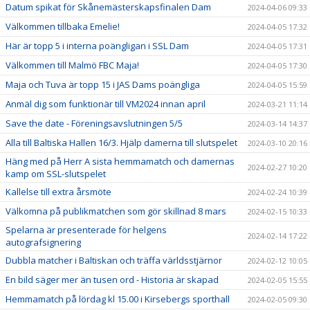
Datum spikat för Skånemästerskapsfinalen Dam
2024-04-06 09:33
Välkommen tillbaka Emelie!
2024-04-05 17:32
Här är topp 5 i interna poängligan i SSL Dam
2024-04-05 17:31
Välkommen till Malmö FBC Maja!
2024-04-05 17:30
Maja och Tuva är topp 15 i JAS Dams poängliga
2024-04-05 15:59
Anmäl dig som funktionär till VM2024 innan april
2024-03-21 11:14
Save the date - Föreningsavslutningen 5/5
2024-03-14 14:37
Alla till Baltiska Hallen 16/3. Hjälp damerna till slutspelet
2024-03-10 20:16
Häng med på Herr A sista hemmamatch och damernas
2024-02-27 10:20
kamp om SSL-slutspelet
Kallelse till extra årsmöte
2024-02-24 10:39
Välkomna på publikmatchen som gör skillnad 8 mars
2024-02-15 10:33
Spelarna är presenterade för helgens
2024-02-14 17:22
autografsignering
Dubbla matcher i Baltiskan och träffa världsstjärnor
2024-02-12 10:05
En bild säger mer än tusen ord - Historia är skapad
2024-02-05 15:55
Hemmamatch på lördag kl 15.00 i Kirsebergs sporthall
2024-02-05 09:30