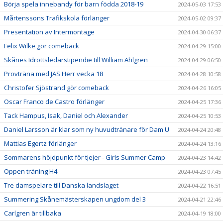
Börja spela innebandy för barn födda 2018-19
2024-05-03 17:53
Mårtenssons Trafikskola förlänger
2024-05-02 09:37
Presentation av Intermontage
2024-04-30 06:37
Felix Wilke gör comeback
2024-04-29 15:00
Skånes Idrottsledarstipendie till William Ahlgren
2024-04-29 06:50
Provträna med JAS Herr vecka 18
2024-04-28 10:58
Christofer Sjöstrand gör comeback
2024-04-26 16:05
Oscar Franco de Castro förlänger
2024-04-25 17:36
Tack Hampus, Isak, Daniel och Alexander
2024-04-25 10:53
Daniel Larsson är klar som ny huvudtränare för Dam U
2024-04-24 20:48
Mattias Egertz förlänger
2024-04-24 13:16
Sommarens höjdpunkt för tjejer - Girls Summer Camp
2024-04-23 14:42
Öppen träning H4
2024-04-23 07:45
Tre damspelare till Danska landslaget
2024-04-22 16:51
Summering Skånemästerskapen ungdom del 3
2024-04-21 22:46
Carlgren är tillbaka
2024-04-19 18:00