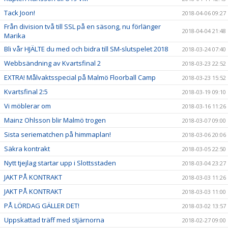
Tack Joon!
2018-04-06 09:27
Från division två till SSL på en säsong, nu förlänger
2018-04-04 21:48
Marika
Bli vår HJÄLTE du med och bidra till SM-slutspelet 2018
2018-03-24 07:40
Webbsändning av Kvartsfinal 2
2018-03-23 22:52
EXTRA! Målvaktsspecial på Malmö Floorball Camp
2018-03-23 15:52
Kvartsfinal 2:5
2018-03-19 09:10
Vi möblerar om
2018-03-16 11:26
Mainz Ohlsson blir Malmö trogen
2018-03-07 09:00
Sista seriematchen på himmaplan!
2018-03-06 20:06
Säkra kontrakt
2018-03-05 22:50
Nytt tjejlag startar upp i Slottsstaden
2018-03-04 23:27
JAKT PÅ KONTRAKT
2018-03-03 11:26
JAKT PÅ KONTRAKT
2018-03-03 11:00
PÅ LÖRDAG GÄLLER DET!
2018-03-02 13:57
Uppskattad träff med stjärnorna
2018-02-27 09:00