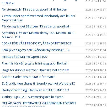
2023-02-24 13:50
50 000 kr
Ny stormatch i Kirsebergs sporthall till helgen
2023-02-20 09:34
Gratis under sportlovet med innebandy och lekar i
2023-02-17 15:20
Neptuniskolan
På lördag är det SSL igen i Kirsebergs sporthall!
2023-02-14 10:46
Semifinal i DM och Malmö-derby 14/2 Malmö FBC B -
2023-02-13 15:35
Malmö FBC A
500 KR FÖR VÅRT FBC-KORT, ÅRSKORTET 2022-23
2023-02-12 18:35
Familjevänlig AW och Skånederby onsdag 15/2
2023-02-12 10:51
Hjälpa till på Malmö Open 11/2?
2023-02-04 09:08
Premiär för vår yngsta träningsgrupp! Bollkul!
2023-01-27 10:05
Dags för dubbla matcher i Baltiska hallen 28/1!
2023-01-23 16:31
Kapten Carlesons tankar inför match
2023-01-14 12:01
Svårt nöt, men chans till trendbrott mot Warberg IC
2023-01-12 16:47
Derby-drabbning i Baltiskan mot IBK LUND 11/1
2023-01-09 14:08
Gothia Cup 2023 - Summering och bildsvep
2023-01-09 08:39
DET ÄR DAGS UPPGRADERA GARDEROBEN FÖR 2023
2023-01-04 09:39