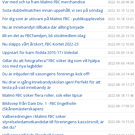
Var med och ta fram Malmö FBC merchandise
2022-10-28 08:50
Sista dubbelmatchen innan uppehåll, vi ses på söndag
2022-10-19 12:26
För dig som är utövare på Malmö FBC - publikupplevelse
2022-10-18 13:01
Nu är innebandyn tillbaka där allting började
2022-10-07 09:43
Bli en del av FBCfamiljen, bli stödmedlem idag
2022-09-20 13:15
Nu släpps vårt årskort, FBC-Kortet 2022-23
2022-09-12 10:00
Uppstart för barn födda 2015-17 i Videdal
2022-09-09 13:41
Gillar du att fotografera? FBC söker dig som vill hjälpa
2022-09-06 14:06
oss med nya lagbilder
Du är inbjuden till säsongens förenings-kick off!
2022-08-24 14:44
Nu drar vi igång Innebandyskolan igen! Perfekt för att
2022-08-19 17:37
testa på vad innebandy är
Malmö FBC söker flera roller, sök eller tipsa!
2022-08-18 11:48
Bildsvep från Dam Div. 1 - FBC Engelholm
2022-08-17 09:51
(Skånemästerskapen)
Valberedningen i Malmö FBC söker
styrelseledamotkandidat till föreningens kassörsroll, är
2022-08-16 15:35
det du?