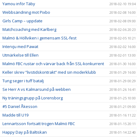
Yamou inför Täby
2018-02-10 19:04
Webbsändning mot Pixbo
2018-02-08 16:00
Girls Camp – uppdate
2018-02-08 09:00
Matchcoaching med Karlberg
2018-02-06 20:23
Malmö & Höllviken i gemensam SSL-fest
2018-02-05 10:21
Intervju med Pawat
2018-02-02 16:00
Utmärkelse till Ellen
2018-02-01 13:00
Malmö FBC rustar och värvar back från SSL-konkurrent
2018-01-30 16:00
Keller skrev ”livstidskontrakt” med sin moderklubb
2018-01-29 16:00
Tung seger i tuff batalj
2018-01-29 00:29
Se Herr A vs Kalmarsund på webben
2018-01-26 16:41
Ny träningsgrupp på Lorensborg
2018-01-25 10:00
#5 Daniel Åkesson
2018-01-21 09:00
Madde till U19
2018-01-16 11:22
Lennartsson fortsatt trogen Malmö FBC
2018-01-15 20:11
Happy Day på Baltiskan
2018-01-14 22:40