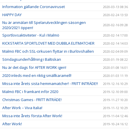
Information gällande Coronaviruset
2020-03-13 08:36
HAPPY DAY
2020-02-24 13:53
Nu är anmälan till Spelarutvecklingen säsongen
2020-02-16 09:28
2020/2021 öppen!
Sportlovsaktiviteter - Kul i Malmö
2020-02-14 17:00
KICKSTARTA SPORTLOVET MED DUBBLA ELITMATCHER
2020-02-14 14:03
Malmö FBC och SSL-cirkusen flyttar in i Burlövshallen
2020-02-04 09:09
Söndagsunderhållning i Baltiskan
2020-01-19 08:22
Nu är det dags för AFTER WORK igen!
2020-01-08 16:01
2020 inleds med en riktig smällkaramell!
2020-01-03 11:19
Missa inte årets sista hemmamatcher! - FRITT INTRÄDE!!
2019-12-16 10:29
Malmö FBC i framkant inför 2020
2019-12-10 09:00
Christmas Games - FRITT INTRÄDE!
2019-11-27 10:20
After Work – Viva Italia!
2019-11-12 10:29
Missa inte årets första After Work!
2019-11-04 12:46
After Work!
2019-10-24 16:12