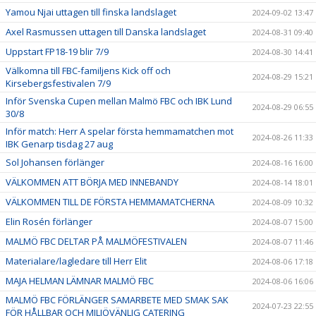
Yamou Njai uttagen till finska landslaget
2024-09-02 13:47
Axel Rasmussen uttagen till Danska landslaget
2024-08-31 09:40
Uppstart FP18-19 blir 7/9
2024-08-30 14:41
Välkomna till FBC-familjens Kick off och
2024-08-29 15:21
Kirsebergsfestivalen 7/9
Inför Svenska Cupen mellan Malmö FBC och IBK Lund
2024-08-29 06:55
30/8
Inför match: Herr A spelar första hemmamatchen mot
2024-08-26 11:33
IBK Genarp tisdag 27 aug
Sol Johansen förlänger
2024-08-16 16:00
VÄLKOMMEN ATT BÖRJA MED INNEBANDY
2024-08-14 18:01
VÄLKOMMEN TILL DE FÖRSTA HEMMAMATCHERNA
2024-08-09 10:32
Elin Rosén förlänger
2024-08-07 15:00
MALMÖ FBC DELTAR PÅ MALMÖFESTIVALEN
2024-08-07 11:46
Materialare/lagledare till Herr Elit
2024-08-06 17:18
MAJA HELMAN LÄMNAR MALMÖ FBC
2024-08-06 16:06
MALMÖ FBC FÖRLÄNGER SAMARBETE MED SMAK SAK
2024-07-23 22:55
FÖR HÅLLBAR OCH MILJÖVÄNLIG CATERING