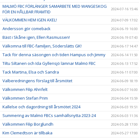
MALMÖ FBC FÖRLÄNGER SAMARBETE MED WANGESKOG
2024-07-16 15:46
FÖR EN HÅLLBAR FRAMTID
VÄLKOMMEN HEM IGEN AXEL!
2024-07-09 17:02
Andersson gör comeback
2024-06-19 16:00
Bäst i Skåne igen, Ellen Rasmussen!
2024-06-19 07:43
Välkomna till FBC-familjen, Söderslätts GK!
2024-06-17 14:47
Tack för denna säsongen och tiden Hampus och Jimmy
2024-06-14 11:50
Tiltu Siltanen och Ida Gyllensjö lämnar Malmö FBC
2024-06-13 17:52
Tack Martina, Elsa och Sandra
2024-06-11 07:00
Valberedningens förslag till årsmötet
2024-06-09 18:19
Välkommen Filip Ahnfelt
2024-06-07 16:00
Välkommen Stefan Prim
2024-06-04 15:59
Kallelse och dagordning till årsmötet 2024
2024-06-03 19:51
Summering av Malmö FBCs samhällsnytta 2023-24
2024-06-03 11:36
Välkommen Filip Borglundh
2024-05-28 17:00
Kim Clemedtson är tillbaka
2024-05-27 17:00