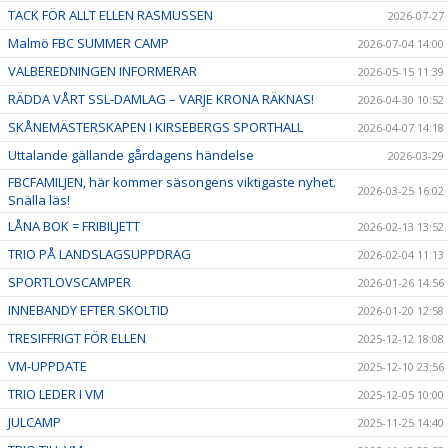
TACK FÖR ALLT ELLEN RASMUSSEN
2026-07-27
Malmö FBC SUMMER CAMP
2026-07-04 14:00
VALBEREDNINGEN INFORMERAR
2026-05-15 11:39
RÄDDA VÅRT SSL-DAMLAG – VARJE KRONA RÄKNAS!
2026-04-30 10:52
SKÅNEMÄSTERSKAPEN I KIRSEBERGS SPORTHALL
2026-04-07 14:18
Uttalande gällande gårdagens händelse
2026-03-29
FBCFAMILJEN, här kommer säsongens viktigaste nyhet.
2026-03-25 16:02
Snälla läs!
LÅNA BOK = FRIBILJETT
2026-02-13 13:52
TRIO PÅ LANDSLAGSUPPDRAG
2026-02-04 11:13
SPORTLOVSCAMPER
2026-01-26 14:56
INNEBANDY EFTER SKOLTID
2026-01-20 12:58
TRESIFFRIGT FÖR ELLEN
2025-12-12 18:08
VM-UPPDATE
2025-12-10 23:56
TRIO LEDER I VM
2025-12-05 10:00
JULCAMP
2025-11-25 14:40