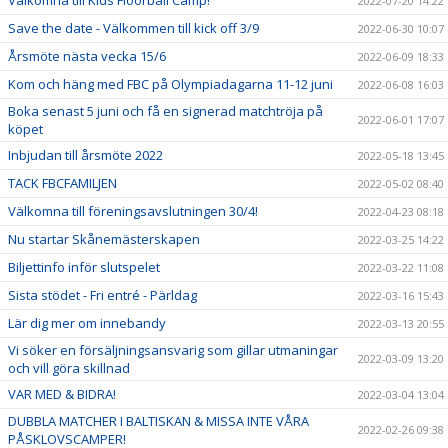
Välkomna till Kids Floorball Camp!
2022-07-20 14:22
Save the date - Välkommen till kick off 3/9
2022-06-30 10:07
Årsmöte nästa vecka 15/6
2022-06-09 18:33
Kom och häng med FBC på Olympiadagarna 11-12 juni
2022-06-08 16:03
Boka senast 5 juni och få en signerad matchtröja på
2022-06-01 17:07
köpet
Inbjudan till årsmöte 2022
2022-05-18 13:45
TACK FBCFAMILJEN
2022-05-02 08:40
Välkomna till föreningsavslutningen 30/4!
2022-04-23 08:18
Nu startar Skånemästerskapen
2022-03-25 14:22
Biljettinfo inför slutspelet
2022-03-22 11:08
Sista stödet - Fri entré - Pärldag
2022-03-16 15:43
Lär dig mer om innebandy
2022-03-13 20:55
Vi söker en försäljningsansvarig som gillar utmaningar
2022-03-09 13:20
och vill göra skillnad
VAR MED & BIDRA!
2022-03-04 13:04
DUBBLA MATCHER I BALTISKAN & MISSA INTE VÅRA
2022-02-26 09:38
PÅSKLOVSCAMPER!