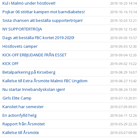
Kul i Malmö under höstlovet!
2019-10-23 14:14
Pojkar 06 stöttar kampen mot barndiabetes!
2019-10-16 15:14
Sista chansen att beställa supportertröjan!
2019-10-03 12:21
NY SUPPORTERTRÖJA
2019-09-12 15:43
Dags att beställa FBC-kortet 2019-2020!
2019-09-09 15:57
Höstlovets camper
2019-09-05 12:30
KICK-OFF ERBJUDANDE FRÅN ESSET
2019-09-04 12:20
KICK OFF
2019-09-02 15:22
Betalparkering på Kirseberg
2019-08-29 16:07
Kallelse till Extra Årsmöte Malmö FBC Ungdom
2019-08-27 15:42
Nu startar Innebandyskolan igen!
2019-08-24 13:00
Girls Elite Camp
2019-07-15 20:01
Kansliet har semester
2019-07-09 09:01
En actionfylld helg
2019-06-11 12:26
Rapport från Årsmötet
2019-05-29 22:26
Kallelse till Årsmöte
2019-05-07 09:00