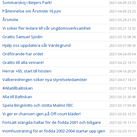
Sommarskoj i Beijers Park!
2021-06-09 23:35
Påminnelse om Årsmöte 16 juni
2021-06-09 23:25
Årsmöte
2021-05-26 21:35
Vi söker fler ledare till vår ungdomsverksamhet
2021-05-21 12:52
Grattis Samuel Sjödin
2021-05-12 08:36
Hjälp oss uppdatera vår Värdegrund
2021-05-07 08:53
Ordförande har ordet
2021-04-26 09:04
Grattis till alla vinnare!
2021-04-22 16:11
Herrar +65, start till hösten
2021-04-16 20:29
Valberedningen söker nya styrelseledamöter
2021-04-07 14:21
#Allatillbaltiskan
2021-03-27 13:24
Alla till Baltiskan
2021-03-21 20:49
Spela Bingolotto och stötta Malmö FBC
2021-03-17 09:43
Vi ger er chansen igen på Off-court kläder!
2021-03-03 12:31
Fortsatt stängda hallar för de födda 2001 och tidigare
2021-02-19 11:11
Inomhusträning för er födda 2002-2004 startar upp igen
2021-02-05 15:11