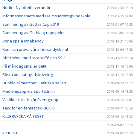
Nortic - Ny biljettleverantör
2019-01-30 16:14
Informationsmöte med Malmö Idrottsgrundskola
2019-01-15 14:08
Summering av Gothia Cup 2019
2019-01-07 10:53
Summering av Gothia gruppspelet
2019-01-05 09:54
Börja spela innebandy!
2018-12-21 16:09
Kom och prova vår innebandyskola!
2018-12-04 16:42
After Work med tacobuffé och SSL!
2018-11-22 10:14
På måndag smäller det!!
2018-11-16 16:06
Rösta om autografskrivning!
2018-11-13 15:45
Dubbla elitmatcher i Baltiska hallen
2018-09-28 19:17
Medlemsapp via Sportadmin
2018-09-14 18:28
Vi söker folk till vår Eventgrupp
2018-09-12 14:01
Tack för en fantastisk KICK OFF
2018-09-11 13:59
KLUBBVECKA PÅ ESSET
2018-09-10 11:32
2018-09-07 13:55
KICK OFF
2018-09-02 15:13