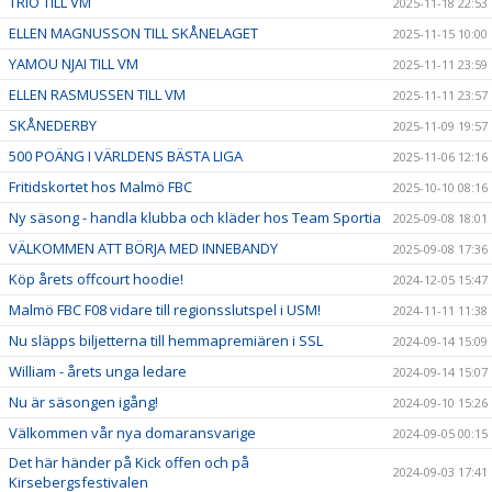
TRIO TILL VM
2025-11-18 22:53
ELLEN MAGNUSSON TILL SKÅNELAGET
2025-11-15 10:00
YAMOU NJAI TILL VM
2025-11-11 23:59
ELLEN RASMUSSEN TILL VM
2025-11-11 23:57
SKÅNEDERBY
2025-11-09 19:57
500 POÄNG I VÄRLDENS BÄSTA LIGA
2025-11-06 12:16
Fritidskortet hos Malmö FBC
2025-10-10 08:16
Ny säsong - handla klubba och kläder hos Team Sportia
2025-09-08 18:01
VÄLKOMMEN ATT BÖRJA MED INNEBANDY
2025-09-08 17:36
Köp årets offcourt hoodie!
2024-12-05 15:47
Malmö FBC F08 vidare till regionsslutspel i USM!
2024-11-11 11:38
Nu släpps biljetterna till hemmapremiären i SSL
2024-09-14 15:09
William - årets unga ledare
2024-09-14 15:07
Nu är säsongen igång!
2024-09-10 15:26
Välkommen vår nya domaransvarige
2024-09-05 00:15
Det här händer på Kick offen och på
2024-09-03 17:41
Kirsebergsfestivalen