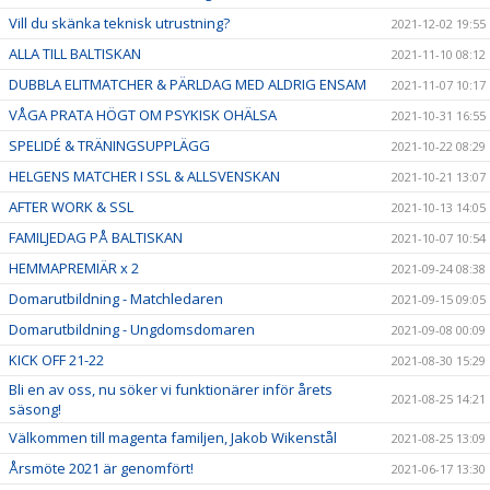
Vill du skänka teknisk utrustning?
2021-12-02 19:55
ALLA TILL BALTISKAN
2021-11-10 08:12
DUBBLA ELITMATCHER & PÄRLDAG MED ALDRIG ENSAM
2021-11-07 10:17
VÅGA PRATA HÖGT OM PSYKISK OHÄLSA
2021-10-31 16:55
SPELIDÉ & TRÄNINGSUPPLÄGG
2021-10-22 08:29
HELGENS MATCHER I SSL & ALLSVENSKAN
2021-10-21 13:07
AFTER WORK & SSL
2021-10-13 14:05
FAMILJEDAG PÅ BALTISKAN
2021-10-07 10:54
HEMMAPREMIÄR x 2
2021-09-24 08:38
Domarutbildning - Matchledaren
2021-09-15 09:05
Domarutbildning - Ungdomsdomaren
2021-09-08 00:09
KICK OFF 21-22
2021-08-30 15:29
Bli en av oss, nu söker vi funktionärer inför årets
2021-08-25 14:21
säsong!
Välkommen till magenta familjen, Jakob Wikenstål
2021-08-25 13:09
Årsmöte 2021 är genomfört!
2021-06-17 13:30