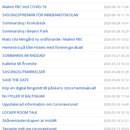
Malmö FBC mot COVID-19
2020-08-16 11:40
SÄSONGSPREMIÄR FÖR INNEBANDYSKOLAN
2020-08-16 11:16
Sommarskoj i Kroksbäck
2020-06-28 16:41
Sommarskoj i Beijers Park
2020-06-28 16:29
Mats-Ola Nimgård ny ordförande i Malmö FBC
2020-06-10 13:02
Hemestra på Elite Hotels med föreningsrabatt
2020-06-09 08:55
SOMMAREN ÄR RÄDDAD!
2020-05-27 23:24
Kallelse till Årsmöte
2020-05-13 15:14
SÄSONGSUTMÄRKELSER
2020-05-08 01:29
SAVE THE DATE
2020-05-06 12:12
Köp en digital Bingolott till påskens stora hemmakväll
2020-04-08 08:43
NU FYLLER VI BALTISKAN!
2020-03-30 17:54
Uppdaterad information om Coronaviruset
2020-03-26 14:43
LOCKER ROOM TALK
2020-03-19 10:16
Skånemästerskapen är inställt
2020-03-16 21:21
Senaste nytt om coronaviruset
2020-03-15 10:05