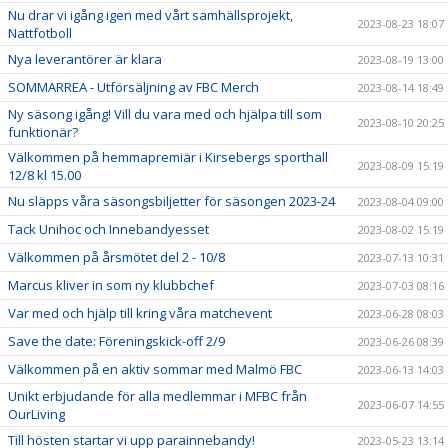
Nu drar vi igång igen med vårt samhällsprojekt,
2023-08-23 18:07
Nattfotboll
Nya leverantörer är klara
2023-08-19 13:00
SOMMARREA - Utförsäljning av FBC Merch
2023-08-14 18:49
Ny säsong igång! Vill du vara med och hjälpa till som
2023-08-10 20:25
funktionär?
Välkommen på hemmapremiär i Kirsebergs sporthall
2023-08-09 15:19
12/8 kl 15.00
Nu släpps våra säsongsbiljetter för säsongen 2023-24
2023-08-04 09:00
Tack Unihoc och Innebandyesset
2023-08-02 15:19
Välkommen på årsmötet del 2 - 10/8
2023-07-13 10:31
Marcus kliver in som ny klubbchef
2023-07-03 08:16
Var med och hjälp till kring våra matchevent
2023-06-28 08:03
Save the date: Föreningskick-off 2/9
2023-06-26 08:39
Välkommen på en aktiv sommar med Malmö FBC
2023-06-13 14:03
Unikt erbjudande för alla medlemmar i MFBC från
2023-06-07 14:55
OurLiving
Till hösten startar vi upp parainnebandy!
2023-05-23 13:14