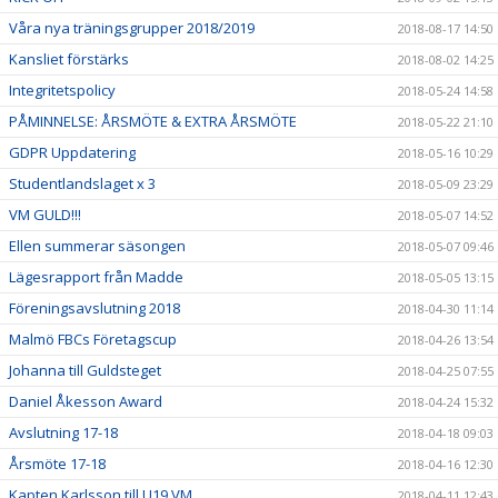
Våra nya träningsgrupper 2018/2019
2018-08-17 14:50
Kansliet förstärks
2018-08-02 14:25
Integritetspolicy
2018-05-24 14:58
PÅMINNELSE: ÅRSMÖTE & EXTRA ÅRSMÖTE
2018-05-22 21:10
GDPR Uppdatering
2018-05-16 10:29
Studentlandslaget x 3
2018-05-09 23:29
VM GULD!!!
2018-05-07 14:52
Ellen summerar säsongen
2018-05-07 09:46
Lägesrapport från Madde
2018-05-05 13:15
Föreningsavslutning 2018
2018-04-30 11:14
Malmö FBCs Företagscup
2018-04-26 13:54
Johanna till Guldsteget
2018-04-25 07:55
Daniel Åkesson Award
2018-04-24 15:32
Avslutning 17-18
2018-04-18 09:03
Årsmöte 17-18
2018-04-16 12:30
Kapten Karlsson till U19 VM
2018-04-11 12:43