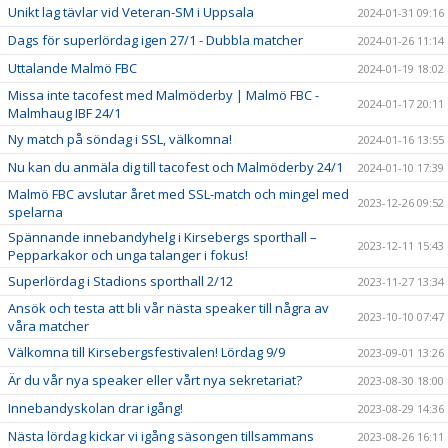
Unikt lag tävlar vid Veteran-SM i Uppsala
2024-01-31 09:16
Dags för superlördag igen 27/1 - Dubbla matcher
2024-01-26 11:14
Uttalande Malmö FBC
2024-01-19 18:02
Missa inte tacofest med Malmöderby | Malmö FBC -
2024-01-17 20:11
Malmhaug IBF 24/1
Ny match på söndag i SSL, välkomna!
2024-01-16 13:55
Nu kan du anmäla dig till tacofest och Malmöderby 24/1
2024-01-10 17:39
Malmö FBC avslutar året med SSL-match och mingel med
2023-12-26 09:52
spelarna
Spännande innebandyhelg i Kirsebergs sporthall –
2023-12-11 15:43
Pepparkakor och unga talanger i fokus!
Superlördag i Stadions sporthall 2/12
2023-11-27 13:34
Ansök och testa att bli vår nästa speaker till några av
2023-10-10 07:47
våra matcher
Välkomna till Kirsebergsfestivalen! Lördag 9/9
2023-09-01 13:26
Är du vår nya speaker eller vårt nya sekretariat?
2023-08-30 18:00
Innebandyskolan drar igång!
2023-08-29 14:36
Nästa lördag kickar vi igång säsongen tillsammans
2023-08-26 16:11