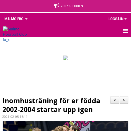
2007 KLUBBEN
MALMÖ FBC
LOGGA IN
HEM
NYHETER
OM KLUBBEN
KONTAKT
KALENDER
Inomhusträning för er födda
<
>
MEDLEM
2002-2004 startar upp igen
2021-02-05 15:11
MATCHER