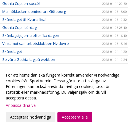
Gothia Cup, en succé!
2018-01-14 20:50
Malmöklacken dominerar i Göteborg
2018-01-06 15:00
Skånelaget till Kvartsfinal
2018-01-06 10:32
Gothia Cup - Lördag
2018-01-05 23:10
Skånlagstjejerna efter 1:a dagen
2018-01-05 16:10
Vinst mot samarbetsklubben Hvidovre
2018-01-05 15:46
Skånelaget
2018-01-04 11:20
Se våra Gothia-lag på webben
2018-01-04 10:24
Följ våra lag på Gothia Cup
2018-01-04 05:47
För att hemsidan ska fungera korrekt använder vi nödvändiga
#fbcfamiljen goes Gothia
2018-01-02 20:58
cookies från SportAdmin. Dessa går inte att stänga av.
God Jul & Gott Nytt År
2017-12-23 20:13
Föreningen kan också använda frivilliga cookies, t.ex. för
Kansliet håller stängd
statistik eller marknadsföring. Du väljer själv om du vill
2017-12-22 20:28
acceptera dessa.
Hyllade VM-hjältar
2017-12-22 00:15
Anpassa dina val
Julklappstips 2 - Hushållsnära tjänster till medlemspriser
2017-12-21 12:31
Damerna vidare i SkM
2017-12-21 10:10
Acceptera nödvändiga
Acceptera alla
Målvaktsträning
2017-12-21 09:52