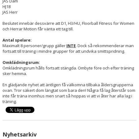
JAS Dam
HJ18
JAS Herr
Beslutet innebär dessvärre att D1, H3/HU, Floorball Fitness for Women
och Herrar Motion får vänta ett tag till.
Antal spelare:
Maximalt 8 personer/grupp gäller
INTE
. Dock så rekommenderar man
fortsatt till träning i mindre grupper för att undvika smittspridning.
Omklädningsrum:
Omklädningsrum hålls fortsatt stängda. Ombyte före och efter träning
sker hemma.
En glädjande nyhet att äntligen få välkomna tillbaka åldersgrupperna
ovan. Tror säkert dom längtat som bara den! Några få lag återstår som
inte får träna inomhus men snart så hoppas vi att vi åter har alla lag i
träning.
Nyhetsarkiv