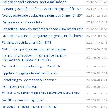
Extra seriespel planeras i april & maj månad
2021-02-05 13:46
Ev träningsstart för er födda 2004 och tidigare från 8/2
2021-02-01 22:14
Nya uppdaterade beslut kring inomhusträning från 25/1
2021-01-22 15:29
Påminnelse om köp av foto
2021-01-15 13:17
Fortsatt pausad verksamhet för födda 2004 och tidigare
2020-12-15 06:59
Nu samlar vi in innebandyutrustningen du inte behöver
2020-12-08 08:55
Förlängda restriktioner från 18/11
2020-11-17 20:18
Nattidrotten på Kirsebergs Sporthall pausas
2020-10-30 15:59
FORTSATT VERKSAMHET FÖR ELITLAGEN MEN
2020-10-29 17:06
LÖRDAGENS HERRMATCH FLYTTAS
Nya direktiv med anledning av Covid-19
2020-10-28 15:32
Uppdatering gällande vårt Höstlovskul
2020-10-28 15:07
Försäljning av Sportlotten & Teamson
2020-10-28 09:21
HÖSTLOVET ÄR RÄDDAT!
2020-10-20 11:26
TILLSAMMANS FÖR VARJE BARNS RÄTT ATT VARA BARN
2020-10-01 09:16
Se hit! Vi söker sportgrupper!
2020-09-28 11:09
DOMARUTBILDNING - MATCHLEDAREN
2020-09-06 09:07