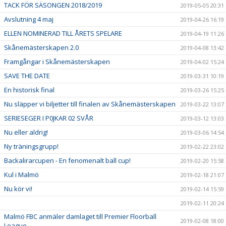
TACK FÖR SÄSONGEN 2018/2019
2019-05-05 20:31
Avslutning 4 maj
2019-04-26 16:19
ELLEN NOMINERAD TILL ÅRETS SPELARE
2019-04-19 11:26
Skånemästerskapen 2.0
2019-04-08 13:42
Framgångar i Skånemästerskapen
2019-04-02 15:24
SAVE THE DATE
2019-03-31 10:19
En historisk final
2019-03-26 15:25
Nu släpper vi biljetter till finalen av Skånemästerskapen
2019-03-22 13:07
SERIESEGER I P0JKAR 02 SVÅR
2019-03-12 13:03
Nu eller aldrig!
2019-03-06 14:54
Ny träningsgrupp!
2019-02-22 23:02
Backalirarcupen - En fenomenalt ball cup!
2019-02-20 15:58
Kul i Malmö
2019-02-18 21:07
Nu kör vi!
2019-02-14 15:59
2019-02-11 20:24
Malmö FBC anmäler damlaget till Premier Floorball
2019-02-08 18:00
League