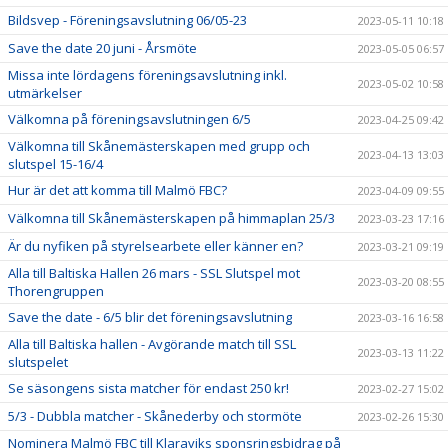
Bildsvep - Föreningsavslutning 06/05-23
2023-05-11 10:18
Save the date 20 juni - Årsmöte
2023-05-05 06:57
Missa inte lördagens föreningsavslutning inkl.
2023-05-02 10:58
utmärkelser
Välkomna på föreningsavslutningen 6/5
2023-04-25 09:42
Välkomna till Skånemästerskapen med grupp och
2023-04-13 13:03
slutspel 15-16/4
Hur är det att komma till Malmö FBC?
2023-04-09 09:55
Välkomna till Skånemästerskapen på himmaplan 25/3
2023-03-23 17:16
Är du nyfiken på styrelsearbete eller känner en?
2023-03-21 09:19
Alla till Baltiska Hallen 26 mars - SSL Slutspel mot
2023-03-20 08:55
Thorengruppen
Save the date - 6/5 blir det föreningsavslutning
2023-03-16 16:58
Alla till Baltiska hallen - Avgörande match till SSL
2023-03-13 11:22
slutspelet
Se säsongens sista matcher för endast 250 kr!
2023-02-27 15:02
5/3 - Dubbla matcher - Skånederby och stormöte
2023-02-26 15:30
Nominera Malmö FBC till Klaraviks sponsringsbidrag på