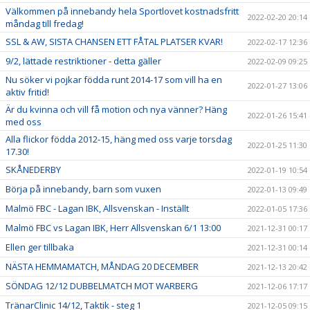
Välkommen på innebandy hela Sportlovet kostnadsfritt
2022-02-20 20:14
måndag till fredag!
SSL & AW, SISTA CHANSEN ETT FÅTAL PLATSER KVAR!
2022-02-17 12:36
9/2, lättade restriktioner - detta gäller
2022-02-09 09:25
Nu söker vi pojkar födda runt 2014-17 som vill ha en
2022-01-27 13:06
aktiv fritid!
Är du kvinna och vill få motion och nya vänner? Häng
2022-01-26 15:41
med oss
Alla flickor födda 2012-15, häng med oss varje torsdag
2022-01-25 11:30
17.30!
SKÅNEDERBY
2022-01-19 10:54
Börja på innebandy, barn som vuxen
2022-01-13 09:49
Malmö FBC - Lagan IBK, Allsvenskan - Inställt
2022-01-05 17:36
Malmö FBC vs Lagan IBK, Herr Allsvenskan 6/1 13:00
2021-12-31 00:17
Ellen ger tillbaka
2021-12-31 00:14
NÄSTA HEMMAMATCH, MÅNDAG 20 DECEMBER
2021-12-13 20:42
SÖNDAG 12/12 DUBBELMATCH MOT WARBERG
2021-12-06 17:17
TränarClinic 14/12, Taktik - steg 1
2021-12-05 09:15