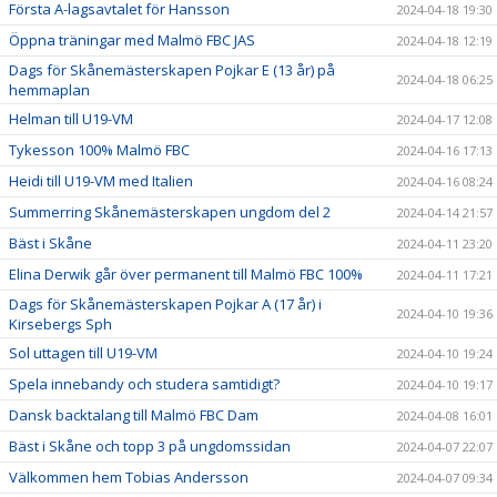
Första A-lagsavtalet för Hansson
2024-04-18 19:30
Öppna träningar med Malmö FBC JAS
2024-04-18 12:19
Dags för Skånemästerskapen Pojkar E (13 år) på
2024-04-18 06:25
hemmaplan
Helman till U19-VM
2024-04-17 12:08
Tykesson 100% Malmö FBC
2024-04-16 17:13
Heidi till U19-VM med Italien
2024-04-16 08:24
Summerring Skånemästerskapen ungdom del 2
2024-04-14 21:57
Bäst i Skåne
2024-04-11 23:20
Elina Derwik går över permanent till Malmö FBC 100%
2024-04-11 17:21
Dags för Skånemästerskapen Pojkar A (17 år) i
2024-04-10 19:36
Kirsebergs Sph
Sol uttagen till U19-VM
2024-04-10 19:24
Spela innebandy och studera samtidigt?
2024-04-10 19:17
Dansk backtalang till Malmö FBC Dam
2024-04-08 16:01
Bäst i Skåne och topp 3 på ungdomssidan
2024-04-07 22:07
Välkommen hem Tobias Andersson
2024-04-07 09:34