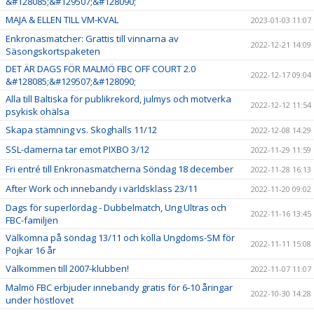
&#128085;&#129507;&#128090;
MAJA & ELLEN TILL VM-KVAL
2023-01-03 11:07
Enkronasmatcher: Grattis till vinnarna av
2022-12-21 14:09
Säsongskortspaketen
DET ÄR DAGS FÖR MALMÖ FBC OFF COURT 2.0
2022-12-17 09:04
&#128085;&#129507;&#128090;
Alla till Baltiska för publikrekord, julmys och motverka
2022-12-12 11:54
psykisk ohälsa
Skapa stämning vs. Skoghalls 11/12
2022-12-08 14:29
SSL-damerna tar emot PIXBO 3/12
2022-11-29 11:59
Fri entré till Enkronasmatcherna Söndag 18 december
2022-11-28 16:13
After Work och innebandy i världsklass 23/11
2022-11-20 09:02
Dags för superlördag - Dubbelmatch, Ung Ultras och
2022-11-16 13:45
FBC-familjen
Välkomna på söndag 13/11 och kolla Ungdoms-SM för
2022-11-11 15:08
Pojkar 16 år
Välkommen till 2007-klubben!
2022-11-07 11:07
Malmö FBC erbjuder innebandy gratis för 6-10 åringar
2022-10-30 14:28
under höstlovet