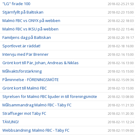
"LG" firade 100
2018-02-25 21:53
Stjärnfyllt på Baltiskan
2018-02-23 15:00
Malmö FBC vs ONYX på webben
2018-02-22 18:03
Malmö FBC vs IKSU på webben
2018-02-22 15:46
Familjens dag på Baltiskan
2018-02-20 19:17
Sportlovet är räddat!
2018-02-18 16:00
Intervju med Pär Brenner
2018-02-16 15:00
Grönt kort till Pär, Johan, Andreas & Niklas
2018-02-16 13:00
Målvaktsförstärkning
2018-02-15 15:00
Påminnelse - FÖRENINGSMÖTE
2018-02-15 09:36
Grönt kort till Malmö FBC
2018-02-13 15:00
Styrelsen för Malmö FBC bjuder in till föreningsmöte
2018-02-13 08:00
Målsammandrag Malmö FBC - Täby FC
2018-02-11 21:33
Straffseger mot Täby FC
2018-02-11 20:30
TÄVLING!
2018-02-11 12:24
Webbsändning: Malmö FBC - Täby FC
2018-02-11 09:00