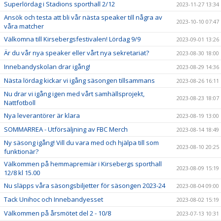
Superlördag i Stadions sporthall 2/12
2023-11-27 13:34
Ansök och testa att bli vår nästa speaker till några av
2023-10-10 07:47
våra matcher
Välkomna till Kirsebergsfestivalen! Lördag 9/9
2023-09-01 13:26
Är du vår nya speaker eller vårt nya sekretariat?
2023-08-30 18:00
Innebandyskolan drar igång!
2023-08-29 14:36
Nästa lördag kickar vi igång säsongen tillsammans
2023-08-26 16:11
Nu drar vi igång igen med vårt samhällsprojekt,
2023-08-23 18:07
Nattfotboll
Nya leverantörer är klara
2023-08-19 13:00
SOMMARREA - Utförsäljning av FBC Merch
2023-08-14 18:49
Ny säsong igång! Vill du vara med och hjälpa till som
2023-08-10 20:25
funktionär?
Välkommen på hemmapremiär i Kirsebergs sporthall
2023-08-09 15:19
12/8 kl 15.00
Nu släpps våra säsongsbiljetter för säsongen 2023-24
2023-08-04 09:00
Tack Unihoc och Innebandyesset
2023-08-02 15:19
Välkommen på årsmötet del 2 - 10/8
2023-07-13 10:31