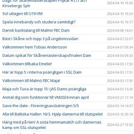
Dags för Skånemästerskapen Pojkar A (17 år) i
2024-04-10 19:36
Kirsebergs Sph
Sol uttagen till U19-VM
2024-04-10 19:24
Spela innebandy och studera samtidigt?
2024-04-10 19:17
Dansk backtalang till Malmö FBC Dam
2024-04-08 16:01
Bäst i Skåne och topp 3 på ungdomssidan
2024-04-07 22:07
Välkommen hem Tobias Andersson
2024-04-07 09:34
Datum spikat för Skånemästerskapsfinalen Dam
2024-04-06 09:33
Välkommen tillbaka Emelie!
2024-04-05 17:32
Här är topp 5 i interna poängligan i SSL Dam
2024-04-05 17:31
Välkommen till Malmö FBC Maja!
2024-04-05 17:30
Maja och Tuva är topp 15 i JAS Dams poängliga
2024-04-05 15:59
Anmäl dig som funktionär till VM2024 innan april
2024-03-21 11:14
Save the date - Föreningsavslutningen 5/5
2024-03-14 14:37
Alla till Baltiska Hallen 16/3. Hjälp damerna till slutspelet
2024-03-10 20:16
Häng med på Herr A sista hemmamatch och damernas
2024-02-27 10:20
kamp om SSL-slutspelet