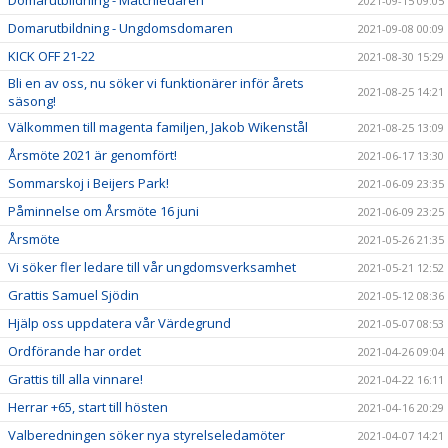
Domarutbildning - Matchledaren
2021-09-15 09:05
Domarutbildning - Ungdomsdomaren
2021-09-08 00:09
KICK OFF 21-22
2021-08-30 15:29
Bli en av oss, nu söker vi funktionärer inför årets
2021-08-25 14:21
säsong!
Välkommen till magenta familjen, Jakob Wikenstål
2021-08-25 13:09
Årsmöte 2021 är genomfört!
2021-06-17 13:30
Sommarskoj i Beijers Park!
2021-06-09 23:35
Påminnelse om Årsmöte 16 juni
2021-06-09 23:25
Årsmöte
2021-05-26 21:35
Vi söker fler ledare till vår ungdomsverksamhet
2021-05-21 12:52
Grattis Samuel Sjödin
2021-05-12 08:36
Hjälp oss uppdatera vår Värdegrund
2021-05-07 08:53
Ordförande har ordet
2021-04-26 09:04
Grattis till alla vinnare!
2021-04-22 16:11
Herrar +65, start till hösten
2021-04-16 20:29
Valberedningen söker nya styrelseledamöter
2021-04-07 14:21