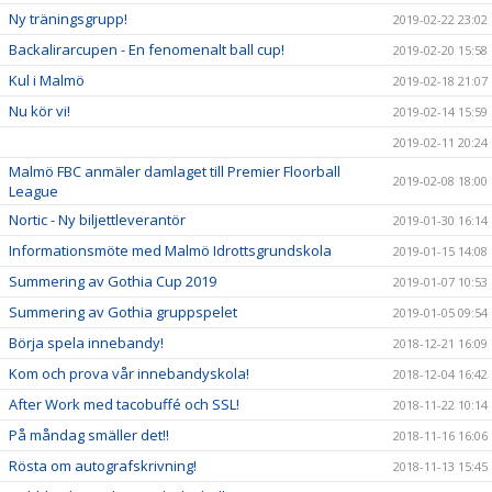
Ny träningsgrupp!
2019-02-22 23:02
Backalirarcupen - En fenomenalt ball cup!
2019-02-20 15:58
Kul i Malmö
2019-02-18 21:07
Nu kör vi!
2019-02-14 15:59
2019-02-11 20:24
Malmö FBC anmäler damlaget till Premier Floorball
2019-02-08 18:00
League
Nortic - Ny biljettleverantör
2019-01-30 16:14
Informationsmöte med Malmö Idrottsgrundskola
2019-01-15 14:08
Summering av Gothia Cup 2019
2019-01-07 10:53
Summering av Gothia gruppspelet
2019-01-05 09:54
Börja spela innebandy!
2018-12-21 16:09
Kom och prova vår innebandyskola!
2018-12-04 16:42
After Work med tacobuffé och SSL!
2018-11-22 10:14
På måndag smäller det!!
2018-11-16 16:06
Rösta om autografskrivning!
2018-11-13 15:45