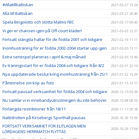
#Allatillbaltiskan
2021-03-27 13:24
Alla till Baltiskan
2021-03-21 20:49
Spela Bingolotto och stötta Malmö FBC
2021-03-17 09:43
Vi ger er chansen igen på Off-court kläder!
2021-03-03 12:31
Fortsatt stängda hallar för de födda 2001 och tidigare
2021-02-19 11:11
Inomhusträning för er födda 2002-2004 startar upp igen
2021-02-05 15:11
Extra seriespel planeras i april & maj månad
2021-02-05 13:46
Ev träningsstart för er födda 2004 och tidigare från 8/2
2021-02-01 22:14
Nya uppdaterade beslut kring inomhusträning från 25/1
2021-01-22 15:29
Påminnelse om köp av foto
2021-01-15 13:17
Fortsatt pausad verksamhet för födda 2004 och tidigare
2020-12-15 06:59
Nu samlar vi in innebandyutrustningen du inte behöver
2020-12-08 08:55
Förlängda restriktioner från 18/11
2020-11-17 20:18
Nattidrotten på Kirsebergs Sporthall pausas
2020-10-30 15:59
FORTSATT VERKSAMHET FÖR ELITLAGEN MEN
2020-10-29 17:06
LÖRDAGENS HERRMATCH FLYTTAS