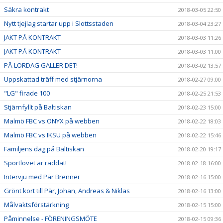
Säkra kontrakt
2018-03-05 22:50
Nytt tjejlag startar upp i Slottsstaden
2018-03-04 23:27
JAKT PÅ KONTRAKT
2018-03-03 11:26
JAKT PÅ KONTRAKT
2018-03-03 11:00
PÅ LÖRDAG GÄLLER DET!
2018-03-02 13:57
Uppskattad träff med stjärnorna
2018-02-27 09:00
"LG" firade 100
2018-02-25 21:53
Stjärnfyllt på Baltiskan
2018-02-23 15:00
Malmö FBC vs ONYX på webben
2018-02-22 18:03
Malmö FBC vs IKSU på webben
2018-02-22 15:46
Familjens dag på Baltiskan
2018-02-20 19:17
Sportlovet är räddat!
2018-02-18 16:00
Intervju med Pär Brenner
2018-02-16 15:00
Grönt kort till Pär, Johan, Andreas & Niklas
2018-02-16 13:00
Målvaktsförstärkning
2018-02-15 15:00
Påminnelse - FÖRENINGSMÖTE
2018-02-15 09:36