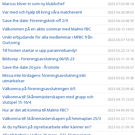
Marcus kliver in som ny klubbchef
2023-07-03 08:16
Var med och hjälp till kring våra matchevent
2023-06-28 08:03
Save the date: Föreningskick-off 2/9
2023-06-26 08:39
Välkommen på en aktiv sommar med Malmö FBC
2023-06-13 14:03
Unikt erbjudande för alla medlemmar i MFBC från
2023-06-07 14:55
OurLiving
Till hösten startar vi upp parainnebandy!
2023-05-23 13:14
Bildsvep - Föreningsavslutning 06/05-23
2023-05-11 10:18
Save the date 20 juni - Årsmöte
2023-05-05 06:57
Missa inte lördagens föreningsavslutning inkl.
2023-05-02 10:58
utmärkelser
Välkomna på föreningsavslutningen 6/5
2023-04-25 09:42
Välkomna till Skånemästerskapen med grupp och
2023-04-13 13:03
slutspel 15-16/4
Hur är det att komma till Malmö FBC?
2023-04-09 09:55
Välkomna till Skånemästerskapen på himmaplan 25/3
2023-03-23 17:16
Är du nyfiken på styrelsearbete eller känner en?
2023-03-21 09:19