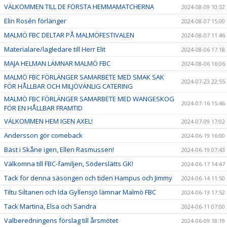
VÄLKOMMEN TILL DE FÖRSTA HEMMAMATCHERNA
2024-08-09 10:32
Elin Rosén förlänger
2024-08-07 15:00
MALMÖ FBC DELTAR PÅ MALMÖFESTIVALEN
2024-08-07 11:46
Materialare/lagledare till Herr Elit
2024-08-06 17:18
MAJA HELMAN LÄMNAR MALMÖ FBC
2024-08-06 16:06
MALMÖ FBC FÖRLÄNGER SAMARBETE MED SMAK SAK
2024-07-23 22:55
FÖR HÅLLBAR OCH MILJÖVÄNLIG CATERING
MALMÖ FBC FÖRLÄNGER SAMARBETE MED WANGESKOG
2024-07-16 15:46
FÖR EN HÅLLBAR FRAMTID
VÄLKOMMEN HEM IGEN AXEL!
2024-07-09 17:02
Andersson gör comeback
2024-06-19 16:00
Bäst i Skåne igen, Ellen Rasmussen!
2024-06-19 07:43
Välkomna till FBC-familjen, Söderslätts GK!
2024-06-17 14:47
Tack för denna säsongen och tiden Hampus och Jimmy
2024-06-14 11:50
Tiltu Siltanen och Ida Gyllensjö lämnar Malmö FBC
2024-06-13 17:52
Tack Martina, Elsa och Sandra
2024-06-11 07:00
Valberedningens förslag till årsmötet
2024-06-09 18:19