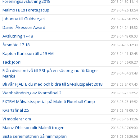
Föreningsavslutning 2018
2018-04-30 11:14
Malmö FBCs Företagscup
2018-04-26 13:54
Johanna till Guldsteget
2018-04-25 07:55
Daniel Åkesson Award
2018-04-24 15:32
Avslutning 17-18
2018-04-18 09:03
Årsmöte 17-18
2018-04-16 12:30
Kapten Karlsson till U19 VM
2018-04-11 12:43
Tack Joon!
2018-04-06 09:27
Från division två till SSL på en säsong, nu förlänger
2018-04-04 21:48
Marika
Bli vår HJÄLTE du med och bidra till SM-slutspelet 2018
2018-03-24 07:40
Webbsändning av Kvartsfinal 2
2018-03-23 22:52
EXTRA! Målvaktsspecial på Malmö Floorball Camp
2018-03-23 15:52
Kvartsfinal 2:5
2018-03-19 09:10
Vi möblerar om
2018-03-16 11:26
Mainz Ohlsson blir Malmö trogen
2018-03-07 09:00
Sista seriematchen på himmaplan!
2018-03-06 20:06