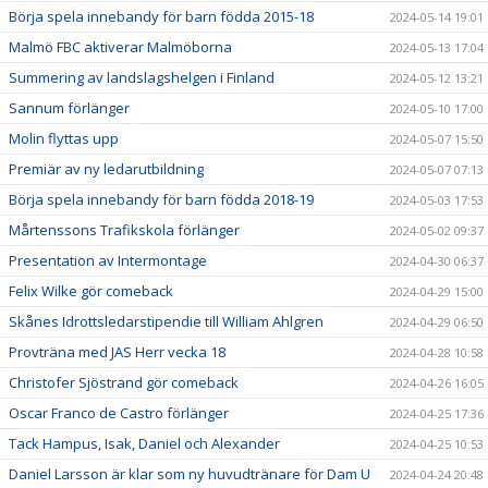
Börja spela innebandy för barn födda 2015-18
2024-05-14 19:01
Malmö FBC aktiverar Malmöborna
2024-05-13 17:04
Summering av landslagshelgen i Finland
2024-05-12 13:21
Sannum förlänger
2024-05-10 17:00
Molin flyttas upp
2024-05-07 15:50
Premiär av ny ledarutbildning
2024-05-07 07:13
Börja spela innebandy för barn födda 2018-19
2024-05-03 17:53
Mårtenssons Trafikskola förlänger
2024-05-02 09:37
Presentation av Intermontage
2024-04-30 06:37
Felix Wilke gör comeback
2024-04-29 15:00
Skånes Idrottsledarstipendie till William Ahlgren
2024-04-29 06:50
Provträna med JAS Herr vecka 18
2024-04-28 10:58
Christofer Sjöstrand gör comeback
2024-04-26 16:05
Oscar Franco de Castro förlänger
2024-04-25 17:36
Tack Hampus, Isak, Daniel och Alexander
2024-04-25 10:53
Daniel Larsson är klar som ny huvudtränare för Dam U
2024-04-24 20:48