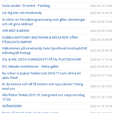
Sista stödet - Fri entré - Pärldag
2022-03-16 15:43
Lär dig mer om innebandy
2022-03-13 20:55
Vi söker en försäljningsansvarig som gillar utmaningar
2022-03-09 13:20
och vill göra skillnad
VAR MED & BIDRA!
2022-03-04 13:04
DUBBLA MATCHER I BALTISKAN & MISSA INTE VÅRA
2022-02-26 09:38
PÅSKLOVSCAMPER!
Välkommen på innebandy hela Sportlovet kostnadsfritt
2022-02-20 20:14
måndag till fredag!
SSL & AW, SISTA CHANSEN ETT FÅTAL PLATSER KVAR!
2022-02-17 12:36
9/2, lättade restriktioner - detta gäller
2022-02-09 09:25
Nu söker vi pojkar födda runt 2014-17 som vill ha en
2022-01-27 13:06
aktiv fritid!
Är du kvinna och vill få motion och nya vänner? Häng
2022-01-26 15:41
med oss
Alla flickor födda 2012-15, häng med oss varje torsdag
2022-01-25 11:30
17.30!
SKÅNEDERBY
2022-01-19 10:54