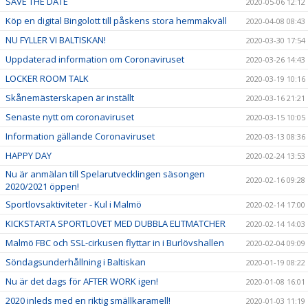
SAVE THE DATE
2020-05-06 12:12
Köp en digital Bingolott till påskens stora hemmakväll
2020-04-08 08:43
NU FYLLER VI BALTISKAN!
2020-03-30 17:54
Uppdaterad information om Coronaviruset
2020-03-26 14:43
LOCKER ROOM TALK
2020-03-19 10:16
Skånemästerskapen är inställt
2020-03-16 21:21
Senaste nytt om coronaviruset
2020-03-15 10:05
Information gällande Coronaviruset
2020-03-13 08:36
HAPPY DAY
2020-02-24 13:53
Nu är anmälan till Spelarutvecklingen säsongen
2020-02-16 09:28
2020/2021 öppen!
Sportlovsaktiviteter - Kul i Malmö
2020-02-14 17:00
KICKSTARTA SPORTLOVET MED DUBBLA ELITMATCHER
2020-02-14 14:03
Malmö FBC och SSL-cirkusen flyttar in i Burlövshallen
2020-02-04 09:09
Söndagsunderhållning i Baltiskan
2020-01-19 08:22
Nu är det dags för AFTER WORK igen!
2020-01-08 16:01
2020 inleds med en riktig smällkaramell!
2020-01-03 11:19