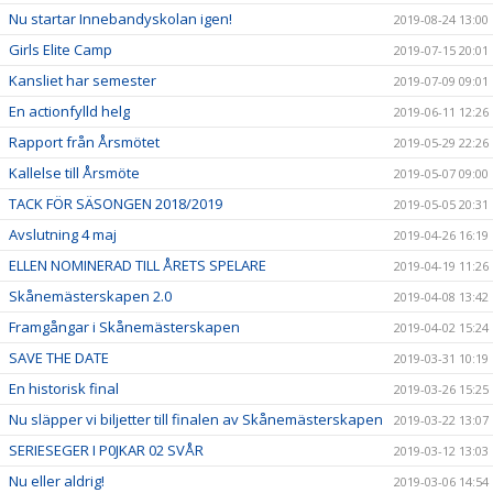
Nu startar Innebandyskolan igen!
2019-08-24 13:00
Girls Elite Camp
2019-07-15 20:01
Kansliet har semester
2019-07-09 09:01
En actionfylld helg
2019-06-11 12:26
Rapport från Årsmötet
2019-05-29 22:26
Kallelse till Årsmöte
2019-05-07 09:00
TACK FÖR SÄSONGEN 2018/2019
2019-05-05 20:31
Avslutning 4 maj
2019-04-26 16:19
ELLEN NOMINERAD TILL ÅRETS SPELARE
2019-04-19 11:26
Skånemästerskapen 2.0
2019-04-08 13:42
Framgångar i Skånemästerskapen
2019-04-02 15:24
SAVE THE DATE
2019-03-31 10:19
En historisk final
2019-03-26 15:25
Nu släpper vi biljetter till finalen av Skånemästerskapen
2019-03-22 13:07
SERIESEGER I P0JKAR 02 SVÅR
2019-03-12 13:03
Nu eller aldrig!
2019-03-06 14:54