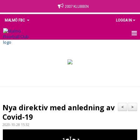
2007 KLUBBEN
MALMÖ FBC
LOGGA IN
HEM
NYHETER
OM KLUBBEN
KONTAKT
KALENDER
Nya direktiv med anledning av
<
>
MEDLEM
Covid-19
2020-10-28 15:32
MATCHER