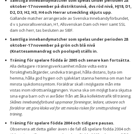
Samtliga innebandymatcher som spelas under perioden 28
oktober-17 november på distriktsnivå, dvs röd nivå, HJ18, D1,
D2, D3, H2, H3, H4 och Herrar utveckling skjuts upp.
Gällande matcher arrangerade av Svenska Innebandyförbundet,
d v s Juniorallsvenskan, H1, Allsvenskan Dam och Herr samt SSL
dam och herr, tas besluten av SIBF.
Samtliga innebandymatcher som spelas under perioden 28
oktober-
17 november på grön och blå nivå
(Knattesammandrag och poolspel) ställs in.
Träning för spelare födda år 2005 och senare kan fortsätta.
Alla deltagare i träningsverksamhet måste vidta extra
försiktighetsåtgärder, undvika trängsel, hålla distans, byta om
hemma, hålla god hygien och självklart stanna hemma om man har
minsta sjukdomssymtom. Föräldrar skall i möjligaste mån inte
vistas inom idrottsanläggningen. Vuxna ska om möjligt bara skjutsa
sina egna barn och vi avråder från att åka kollektivtrafik till träning.
Skånes Innebandyförbund uppmanar föreningar, ledare, utövare och
föräldrar att göra kloka val för att minska risken för smittspridning vid
träning.
Träning för spelare födda 2004 och tidigare pausas.
Observera att detta gäller även i de fall då spelare födda 2004 och