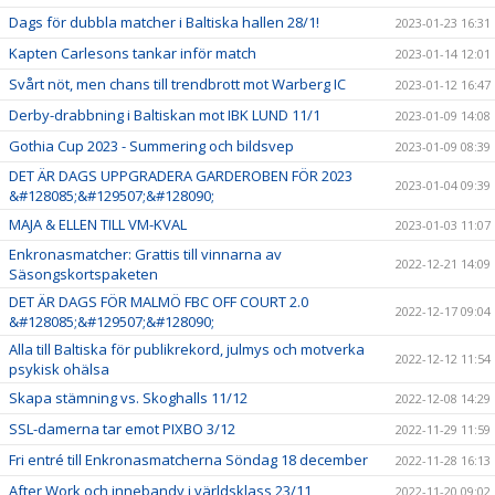
Dags för dubbla matcher i Baltiska hallen 28/1!
2023-01-23 16:31
Kapten Carlesons tankar inför match
2023-01-14 12:01
Svårt nöt, men chans till trendbrott mot Warberg IC
2023-01-12 16:47
Derby-drabbning i Baltiskan mot IBK LUND 11/1
2023-01-09 14:08
Gothia Cup 2023 - Summering och bildsvep
2023-01-09 08:39
DET ÄR DAGS UPPGRADERA GARDEROBEN FÖR 2023
2023-01-04 09:39
&#128085;&#129507;&#128090;
MAJA & ELLEN TILL VM-KVAL
2023-01-03 11:07
Enkronasmatcher: Grattis till vinnarna av
2022-12-21 14:09
Säsongskortspaketen
DET ÄR DAGS FÖR MALMÖ FBC OFF COURT 2.0
2022-12-17 09:04
&#128085;&#129507;&#128090;
Alla till Baltiska för publikrekord, julmys och motverka
2022-12-12 11:54
psykisk ohälsa
Skapa stämning vs. Skoghalls 11/12
2022-12-08 14:29
SSL-damerna tar emot PIXBO 3/12
2022-11-29 11:59
Fri entré till Enkronasmatcherna Söndag 18 december
2022-11-28 16:13
After Work och innebandy i världsklass 23/11
2022-11-20 09:02