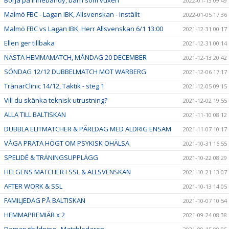
Börja på innebandy, barn som vuxen
2022-01-13 09:49
Malmö FBC - Lagan IBK, Allsvenskan - Inställt
2022-01-05 17:36
Malmö FBC vs Lagan IBK, Herr Allsvenskan 6/1 13:00
2021-12-31 00:17
Ellen ger tillbaka
2021-12-31 00:14
NÄSTA HEMMAMATCH, MÅNDAG 20 DECEMBER
2021-12-13 20:42
SÖNDAG 12/12 DUBBELMATCH MOT WARBERG
2021-12-06 17:17
TränarClinic 14/12, Taktik - steg 1
2021-12-05 09:15
Vill du skänka teknisk utrustning?
2021-12-02 19:55
ALLA TILL BALTISKAN
2021-11-10 08:12
DUBBLA ELITMATCHER & PÄRLDAG MED ALDRIG ENSAM
2021-11-07 10:17
VÅGA PRATA HÖGT OM PSYKISK OHÄLSA
2021-10-31 16:55
SPELIDÉ & TRÄNINGSUPPLÄGG
2021-10-22 08:29
HELGENS MATCHER I SSL & ALLSVENSKAN
2021-10-21 13:07
AFTER WORK & SSL
2021-10-13 14:05
FAMILJEDAG PÅ BALTISKAN
2021-10-07 10:54
HEMMAPREMIÄR x 2
2021-09-24 08:38