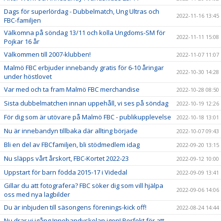
Dags för superlördag - Dubbelmatch, Ung Ultras och
2022-11-16 13:45
FBC-familjen
Välkomna på söndag 13/11 och kolla Ungdoms-SM för
2022-11-11 15:08
Pojkar 16 år
Välkommen till 2007-klubben!
2022-11-07 11:07
Malmö FBC erbjuder innebandy gratis för 6-10 åringar
2022-10-30 14:28
under höstlovet
Var med och ta fram Malmö FBC merchandise
2022-10-28 08:50
Sista dubbelmatchen innan uppehåll, vi ses på söndag
2022-10-19 12:26
För dig som är utövare på Malmö FBC - publikupplevelse
2022-10-18 13:01
Nu är innebandyn tillbaka där allting började
2022-10-07 09:43
Bli en del av FBCfamiljen, bli stödmedlem idag
2022-09-20 13:15
Nu släpps vårt årskort, FBC-Kortet 2022-23
2022-09-12 10:00
Uppstart för barn födda 2015-17 i Videdal
2022-09-09 13:41
Gillar du att fotografera? FBC söker dig som vill hjälpa
2022-09-06 14:06
oss med nya lagbilder
Du är inbjuden till säsongens förenings-kick off!
2022-08-24 14:44
Nu drar vi igång Innebandyskolan igen! Perfekt för att