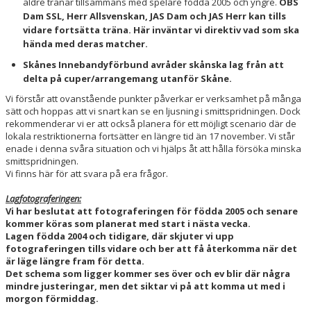
äldre tränar tillsammans med spelare födda 2005 och yngre.
OBS
Dam SSL, Herr Allsvenskan, JAS Dam och JAS Herr kan tills
vidare fortsätta träna. Här inväntar vi direktiv vad som ska
hända med deras matcher.
Skånes Innebandyförbund avråder skånska lag från att
delta på cuper/arrangemang utanför Skåne.
Vi förstår att ovanstående punkter påverkar er verksamhet på många
sätt och hoppas att vi snart kan se en ljusning i smittspridningen. Dock
rekommenderar vi er att också planera för ett möjligt scenario där de
lokala restriktionerna fortsätter en längre tid än 17 november. Vi står
enade i denna svåra situation och vi hjälps åt att hålla försöka minska
smittspridningen.
Vi finns här för att svara på era frågor.
Lagfotograferingen:
Vi har beslutat att fotograferingen för födda 2005 och senare
kommer köras som planerat med start i nästa vecka.
Lagen födda 2004 och tidigare, där skjuter vi upp
fotograferingen tills vidare och ber att få återkomma när det
är läge längre fram för detta.
Det schema som ligger kommer ses över och ev blir där några
mindre justeringar, men det siktar vi på att komma ut med i
morgon förmiddag.