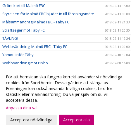
Grönt kort till Malmö FBC
2018-02-13 15:00
Styrelsen för Malmö FBC bjuder in till föreningsmöte
2018-02-13 08:00
Målsammandrag Malmö FBC - Täby FC
2018-02-11 21:33
Straffseger mot Täby FC
2018-02-11 20:30
TÄVLING!
2018-02-11 12:24
Webbsändning: Malmö FBC - Täby FC
2018-02-11 09:00
Yamou inför Täby
2018-02-10 19:04
Webbsändning mot Pixbo
2018-02-08 16:00
Girls Camp – uppdate
2018-02-08 09:00
För att hemsidan ska fungera korrekt använder vi nödvändiga
Matchcoaching med Karlberg
2018-02-06 20:23
cookies från SportAdmin. Dessa går inte att stänga av.
Malmö & Höllviken i gemensam SSL-fest
2018-02-05 10:21
Föreningen kan också använda frivilliga cookies, t.ex. för
statistik eller marknadsföring. Du väljer själv om du vill
Intervju med Pawat
2018-02-02 16:00
acceptera dessa.
Utmärkelse till Ellen
2018-02-01 13:00
Anpassa dina val
Malmö FBC rustar och värvar back från SSL-konkurrent
2018-01-30 16:00
Acceptera nödvändiga
Acceptera alla
Keller skrev ”livstidskontrakt” med sin moderklubb
2018-01-29 16:00
Tung seger i tuff batalj
2018-01-29 00:29