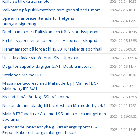
Kallelse till extra årsmöte
2024-02-24 10:39
Välkomna på publikmatchen som gör skillnad 8 mars
2024-02-15 10:33
Spelarna är presenterade för helgens
2024-02-14 17:22
autografsignering
Dubbla matcher i Baltiskan och träffa världsstjärnor
2024-02-12 10:05
En bild säger mer än tusen ord - Historia är skapad
2024-02-05 15:55
Hemmamatch på lördag kl 15.00 i Kirsebergs sporthall
2024-02-05 09:30
Unikt lag tävlar vid Veteran-SM i Uppsala
2024-01-31 09:16
Dags för superlördag igen 27/1 - Dubbla matcher
2024-01-26 11:14
Uttalande Malmö FBC
2024-01-19 18:02
Missa inte tacofest med Malmöderby | Malmö FBC -
2024-01-17 20:11
Malmhaug IBF 24/1
Ny match på söndag i SSL, välkomna!
2024-01-16 13:55
Nu kan du anmäla dig till tacofest och Malmöderby 24/1
2024-01-10 17:39
Malmö FBC avslutar året med SSL-match och mingel med
2023-12-26 09:52
spelarna
Spännande innebandyhelg i Kirsebergs sporthall –
2023-12-11 15:43
Pepparkakor och unga talanger i fokus!