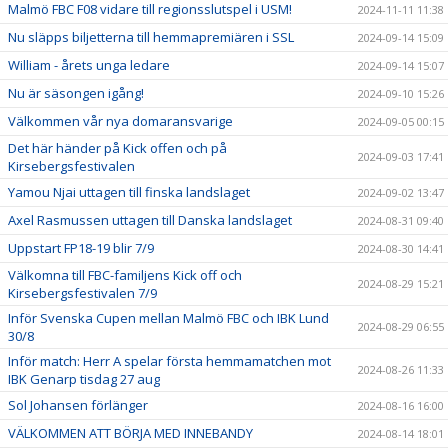
Malmö FBC F08 vidare till regionsslutspel i USM!
2024-11-11 11:38
Nu släpps biljetterna till hemmapremiären i SSL
2024-09-14 15:09
William - årets unga ledare
2024-09-14 15:07
Nu är säsongen igång!
2024-09-10 15:26
Välkommen vår nya domaransvarige
2024-09-05 00:15
Det här händer på Kick offen och på
2024-09-03 17:41
Kirsebergsfestivalen
Yamou Njai uttagen till finska landslaget
2024-09-02 13:47
Axel Rasmussen uttagen till Danska landslaget
2024-08-31 09:40
Uppstart FP18-19 blir 7/9
2024-08-30 14:41
Välkomna till FBC-familjens Kick off och
2024-08-29 15:21
Kirsebergsfestivalen 7/9
Inför Svenska Cupen mellan Malmö FBC och IBK Lund
2024-08-29 06:55
30/8
Inför match: Herr A spelar första hemmamatchen mot
2024-08-26 11:33
IBK Genarp tisdag 27 aug
Sol Johansen förlänger
2024-08-16 16:00
VÄLKOMMEN ATT BÖRJA MED INNEBANDY
2024-08-14 18:01