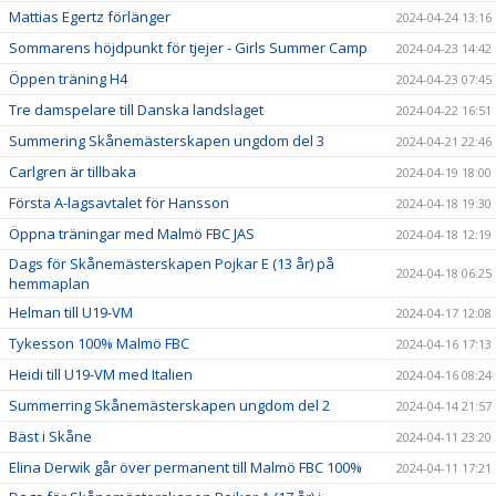
Mattias Egertz förlänger
2024-04-24 13:16
Sommarens höjdpunkt för tjejer - Girls Summer Camp
2024-04-23 14:42
Öppen träning H4
2024-04-23 07:45
Tre damspelare till Danska landslaget
2024-04-22 16:51
Summering Skånemästerskapen ungdom del 3
2024-04-21 22:46
Carlgren är tillbaka
2024-04-19 18:00
Första A-lagsavtalet för Hansson
2024-04-18 19:30
Öppna träningar med Malmö FBC JAS
2024-04-18 12:19
Dags för Skånemästerskapen Pojkar E (13 år) på
2024-04-18 06:25
hemmaplan
Helman till U19-VM
2024-04-17 12:08
Tykesson 100% Malmö FBC
2024-04-16 17:13
Heidi till U19-VM med Italien
2024-04-16 08:24
Summerring Skånemästerskapen ungdom del 2
2024-04-14 21:57
Bäst i Skåne
2024-04-11 23:20
Elina Derwik går över permanent till Malmö FBC 100%
2024-04-11 17:21