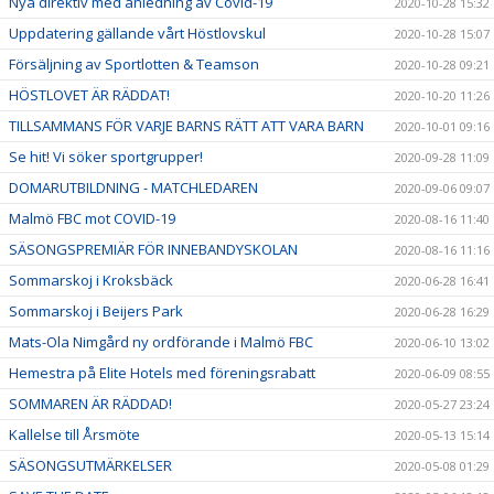
Nya direktiv med anledning av Covid-19
2020-10-28 15:32
Uppdatering gällande vårt Höstlovskul
2020-10-28 15:07
Försäljning av Sportlotten & Teamson
2020-10-28 09:21
HÖSTLOVET ÄR RÄDDAT!
2020-10-20 11:26
TILLSAMMANS FÖR VARJE BARNS RÄTT ATT VARA BARN
2020-10-01 09:16
Se hit! Vi söker sportgrupper!
2020-09-28 11:09
DOMARUTBILDNING - MATCHLEDAREN
2020-09-06 09:07
Malmö FBC mot COVID-19
2020-08-16 11:40
SÄSONGSPREMIÄR FÖR INNEBANDYSKOLAN
2020-08-16 11:16
Sommarskoj i Kroksbäck
2020-06-28 16:41
Sommarskoj i Beijers Park
2020-06-28 16:29
Mats-Ola Nimgård ny ordförande i Malmö FBC
2020-06-10 13:02
Hemestra på Elite Hotels med föreningsrabatt
2020-06-09 08:55
SOMMAREN ÄR RÄDDAD!
2020-05-27 23:24
Kallelse till Årsmöte
2020-05-13 15:14
SÄSONGSUTMÄRKELSER
2020-05-08 01:29