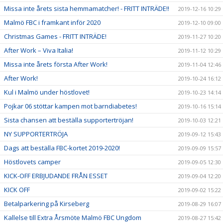
Missa inte årets sista hemmamatcher! - FRITT INTRÄDE!!
2019-12-16 10:29
Malmö FBC i framkant inför 2020
2019-12-10 09:00
Christmas Games - FRITT INTRÄDE!
2019-11-27 10:20
After Work – Viva Italia!
2019-11-12 10:29
Missa inte årets första After Work!
2019-11-04 12:46
After Work!
2019-10-24 16:12
Kul i Malmö under höstlovet!
2019-10-23 14:14
Pojkar 06 stöttar kampen mot barndiabetes!
2019-10-16 15:14
Sista chansen att beställa supportertröjan!
2019-10-03 12:21
NY SUPPORTERTRÖJA
2019-09-12 15:43
Dags att beställa FBC-kortet 2019-2020!
2019-09-09 15:57
Höstlovets camper
2019-09-05 12:30
KICK-OFF ERBJUDANDE FRÅN ESSET
2019-09-04 12:20
KICK OFF
2019-09-02 15:22
Betalparkering på Kirseberg
2019-08-29 16:07
Kallelse till Extra Årsmöte Malmö FBC Ungdom
2019-08-27 15:42