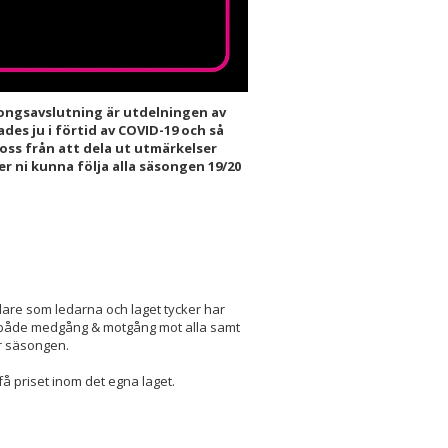
songsavslutning är utdelningen av
es ju i förtid av COVID-19 och så
oss från att dela ut utmärkelser
r ni kunna följa alla säsongen 19/20
lare som ledarna och laget tycker har
 i både medgång & motgång mot alla samt
r säsongen.
 få priset inom det egna laget.