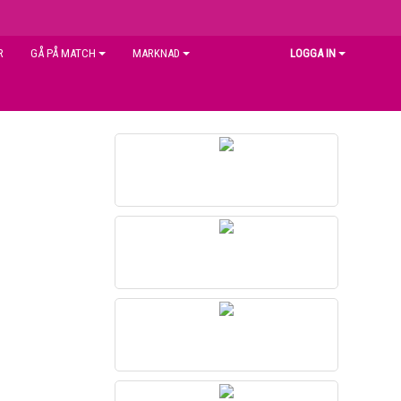
R
GÅ PÅ MATCH
MARKNAD
LOGGA IN