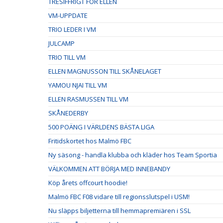
TRESIFFRIGT FÖR ELLEN
VM-UPPDATE
TRIO LEDER I VM
JULCAMP
TRIO TILL VM
ELLEN MAGNUSSON TILL SKÅNELAGET
YAMOU NJAI TILL VM
ELLEN RASMUSSEN TILL VM
SKÅNEDERBY
500 POÄNG I VÄRLDENS BÄSTA LIGA
Fritidskortet hos Malmö FBC
Ny säsong - handla klubba och kläder hos Team Sportia
VÄLKOMMEN ATT BÖRJA MED INNEBANDY
Köp årets offcourt hoodie!
Malmö FBC F08 vidare till regionsslutspel i USM!
Nu släpps biljetterna till hemmapremiären i SSL