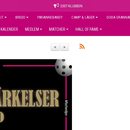
2007 KLUBBEN
LIT
BREDD
PARAINNEBANDY
CAMP & LÄGER
GODA GRANNA
KALENDER
MEDLEM
MATCHER
HALL OF FAME
<
>