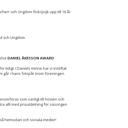
m/herr och Ungdom flick/pojk upp till 16 år
Bredd och Ungdom.
else
DANIEL ÅKESSON AWARD
r tidigt. I Daniels minne har vi instiftat
som går i hans fotspår inom föreningen.
enomföras som vanligt till hösten och
xtra allt med prisutdelning för säsongen
på hemsidan och sociala medier!