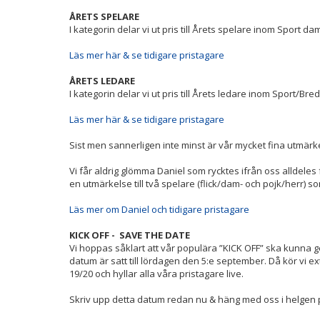
ÅRETS SPELARE
I kategorin delar vi ut pris till Årets spelare inom Sport da
Läs mer här & se tidigare pristagare
ÅRETS LEDARE
I kategorin delar vi ut pris till Årets ledare inom Sport/
Läs mer här & se tidigare pristagare
Sist men sannerligen inte minst är vår mycket fina utmärk
Vi får aldrig glömma Daniel som rycktes ifrån oss alldeles fö
en utmärkelse till två spelare (flick/dam- och pojk/herr) 
Läs mer om Daniel och tidigare pristagare
KICK OFF - SAVE THE DATE
Vi hoppas såklart att vår populära ”KICK OFF” ska kunna g
datum är satt till lördagen den 5:e september. Då kör vi e
19/20 och hyllar alla våra pristagare live.
Skriv upp detta datum redan nu & häng med oss i helgen 