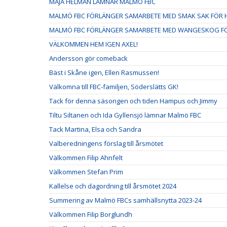
MAJA HELMAN LÄMNAR MALMÖ FBC
MALMÖ FBC FÖRLÄNGER SAMARBETE MED SMAK SAK FÖR H
MALMÖ FBC FÖRLÄNGER SAMARBETE MED WANGESKOG FÖ
VÄLKOMMEN HEM IGEN AXEL!
Andersson gör comeback
Bäst i Skåne igen, Ellen Rasmussen!
Välkomna till FBC-familjen, Söderslätts GK!
Tack för denna säsongen och tiden Hampus och Jimmy
Tiltu Siltanen och Ida Gyllensjö lämnar Malmö FBC
Tack Martina, Elsa och Sandra
Valberedningens förslag till årsmötet
Välkommen Filip Ahnfelt
Välkommen Stefan Prim
Kallelse och dagordning till årsmötet 2024
Summering av Malmö FBCs samhällsnytta 2023-24
Välkommen Filip Borglundh