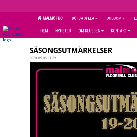
MALMÖ FBC
BÖRJA SPELA
UNGDOM
E
HEM
NYHETER
OM KLUBBEN
KONTAKT
SÄSONGSUTMÄRKELSER
2020-05-08 01:29