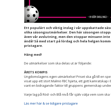
Ett populärt och viktig inslag i vår uppskattade sä
olika säsongsutmärkelser. Den här säsongen stoppad
även vår avslutning, men den stoppar minsann inte 
ändå! Så med start på lördag och hela helgen komme
pristagare.
Häng med!
De utmärkelser som ska delas ut är följande:
ÅRETS KOMPIS
Ungdomslagens egen utmärkelse! Priset ska gå till en spe
visat upp ett stort Malmö FBC hjärta, ett gott kamratskap
varit en bidragande faktor till gruppens gemenskap unde
Varje lag på Röd- och Blå nivå får själv välja vem som ska
Läs mer här & se tidigare pristagare