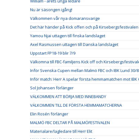
William - årets unga ledare
Nu är säsongen igång!
Välkommen vår nya domaransvarige
Det här händer på Kick offen och på Kirsebergsfestivalen
Yamou Njai uttagen till finska landslaget
Axel Rasmussen uttagen till Danska landslaget
Uppstart FP18-19 blir 7/9
Välkomna till FBC-familjens Kick off och Kirsebergsfestival
Inför Svenska Cupen mellan Malmö FBC och IBK Lund 30/8
Inför match: Herr A spelar första hemmamatchen mot IBK 
Sol Johansen förlänger
VÄLKOMMEN ATT BÖRJA MED INNEBANDY
VÄLKOMMEN TILL DE FÖRSTA HEMMAMATCHERNA
Elin Rosén förlänger
MALMÖ FBC DELTAR PÅ MALMÖFESTIVALEN
Materialare/lagledare till Herr Elit