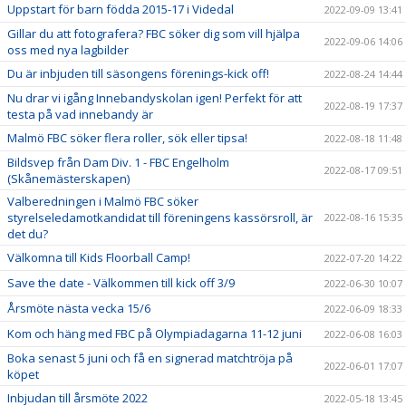
Uppstart för barn födda 2015-17 i Videdal
2022-09-09 13:41
Gillar du att fotografera? FBC söker dig som vill hjälpa
2022-09-06 14:06
oss med nya lagbilder
Du är inbjuden till säsongens förenings-kick off!
2022-08-24 14:44
Nu drar vi igång Innebandyskolan igen! Perfekt för att
2022-08-19 17:37
testa på vad innebandy är
Malmö FBC söker flera roller, sök eller tipsa!
2022-08-18 11:48
Bildsvep från Dam Div. 1 - FBC Engelholm
2022-08-17 09:51
(Skånemästerskapen)
Valberedningen i Malmö FBC söker
styrelseledamotkandidat till föreningens kassörsroll, är
2022-08-16 15:35
det du?
Välkomna till Kids Floorball Camp!
2022-07-20 14:22
Save the date - Välkommen till kick off 3/9
2022-06-30 10:07
Årsmöte nästa vecka 15/6
2022-06-09 18:33
Kom och häng med FBC på Olympiadagarna 11-12 juni
2022-06-08 16:03
Boka senast 5 juni och få en signerad matchtröja på
2022-06-01 17:07
köpet
Inbjudan till årsmöte 2022
2022-05-18 13:45