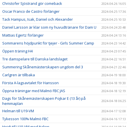
Christofer Sjöstrand gör comeback
2024-04-26 16:05
Oscar Franco de Castro förlänger
2024-04-25 17:36
Tack Hampus, Isak, Daniel och Alexander
2024-04-25 10:53
Daniel Larsson är klar som ny huvudtränare för Dam U
2024-04-24 20:48
Mattias Egertz förlänger
2024-04-24 13:16
Sommarens höjdpunkt för tjejer - Girls Summer Camp
2024-04-23 14:42
Öppen träning H4
2024-04-23 07:45
Tre damspelare till Danska landslaget
2024-04-22 16:51
Summering Skånemästerskapen ungdom del 3
2024-04-21 22:46
Carlgren är tillbaka
2024-04-19 18:00
Första A-lagsavtalet för Hansson
2024-04-18 19:30
Öppna träningar med Malmö FBC JAS
2024-04-18 12:19
Dags för Skånemästerskapen Pojkar E (13 år) på
2024-04-18 06:25
hemmaplan
Helman till U19-VM
2024-04-17 12:08
Tykesson 100% Malmö FBC
2024-04-16 17:13
Heidi till U19-VM med Italien
2024-04-16 08:24