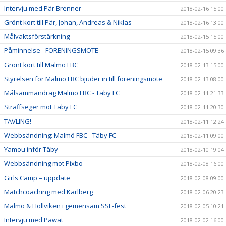
Intervju med Pär Brenner
2018-02-16 15:00
Grönt kort till Pär, Johan, Andreas & Niklas
2018-02-16 13:00
Målvaktsförstärkning
2018-02-15 15:00
Påminnelse - FÖRENINGSMÖTE
2018-02-15 09:36
Grönt kort till Malmö FBC
2018-02-13 15:00
Styrelsen för Malmö FBC bjuder in till föreningsmöte
2018-02-13 08:00
Målsammandrag Malmö FBC - Täby FC
2018-02-11 21:33
Straffseger mot Täby FC
2018-02-11 20:30
TÄVLING!
2018-02-11 12:24
Webbsändning: Malmö FBC - Täby FC
2018-02-11 09:00
Yamou inför Täby
2018-02-10 19:04
Webbsändning mot Pixbo
2018-02-08 16:00
Girls Camp – uppdate
2018-02-08 09:00
Matchcoaching med Karlberg
2018-02-06 20:23
Malmö & Höllviken i gemensam SSL-fest
2018-02-05 10:21
Intervju med Pawat
2018-02-02 16:00