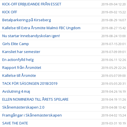
KICK-OFF ERBJUDANDE FRÅN ESSET
2019-09-04 12:20
KICK OFF
2019-09-02 15:22
Betalparkering på Kirseberg
2019-08-29 16:07
Kallelse till Extra Årsmöte Malmö FBC Ungdom
2019-08-27 15:42
Nu startar Innebandyskolan igen!
2019-08-24 13:00
Girls Elite Camp
2019-07-15 20:01
Kansliet har semester
2019-07-09 09:01
En actionfylld helg
2019-06-11 12:26
Rapport från Årsmötet
2019-05-29 22:26
Kallelse till Årsmöte
2019-05-07 09:00
TACK FÖR SÄSONGEN 2018/2019
2019-05-05 20:31
Avslutning 4 maj
2019-04-26 16:19
ELLEN NOMINERAD TILL ÅRETS SPELARE
2019-04-19 11:26
Skånemästerskapen 2.0
2019-04-08 13:42
Framgångar i Skånemästerskapen
2019-04-02 15:24
SAVE THE DATE
2019-03-31 10:19