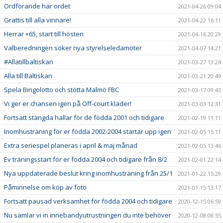
Ordförande har ordet
2021-04-26 09:04
Grattis till alla vinnare!
2021-04-22 16:11
Herrar +65, start till hösten
2021-04-16 20:29
Valberedningen söker nya styrelseledamöter
2021-04-07 14:21
#Allatillbaltiskan
2021-03-27 13:24
Alla till Baltiskan
2021-03-21 20:49
Spela Bingolotto och stötta Malmö FBC
2021-03-17 09:43
Vi ger er chansen igen på Off-court kläder!
2021-03-03 12:31
Fortsatt stängda hallar för de födda 2001 och tidigare
2021-02-19 11:11
Inomhusträning för er födda 2002-2004 startar upp igen
2021-02-05 15:11
Extra seriespel planeras i april & maj månad
2021-02-05 13:46
Ev träningsstart för er födda 2004 och tidigare från 8/2
2021-02-01 22:14
Nya uppdaterade beslut kring inomhusträning från 25/1
2021-01-22 15:29
Påminnelse om köp av foto
2021-01-15 13:17
Fortsatt pausad verksamhet för födda 2004 och tidigare
2020-12-15 06:59
Nu samlar vi in innebandyutrustningen du inte behöver
2020-12-08 08:55