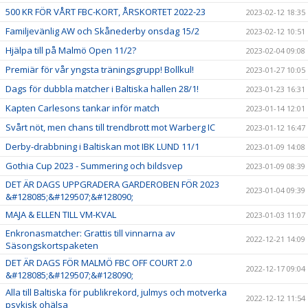
500 KR FÖR VÅRT FBC-KORT, ÅRSKORTET 2022-23
2023-02-12 18:35
Familjevänlig AW och Skånederby onsdag 15/2
2023-02-12 10:51
Hjälpa till på Malmö Open 11/2?
2023-02-04 09:08
Premiär för vår yngsta träningsgrupp! Bollkul!
2023-01-27 10:05
Dags för dubbla matcher i Baltiska hallen 28/1!
2023-01-23 16:31
Kapten Carlesons tankar inför match
2023-01-14 12:01
Svårt nöt, men chans till trendbrott mot Warberg IC
2023-01-12 16:47
Derby-drabbning i Baltiskan mot IBK LUND 11/1
2023-01-09 14:08
Gothia Cup 2023 - Summering och bildsvep
2023-01-09 08:39
DET ÄR DAGS UPPGRADERA GARDEROBEN FÖR 2023
2023-01-04 09:39
&#128085;&#129507;&#128090;
MAJA & ELLEN TILL VM-KVAL
2023-01-03 11:07
Enkronasmatcher: Grattis till vinnarna av
2022-12-21 14:09
Säsongskortspaketen
DET ÄR DAGS FÖR MALMÖ FBC OFF COURT 2.0
2022-12-17 09:04
&#128085;&#129507;&#128090;
Alla till Baltiska för publikrekord, julmys och motverka
2022-12-12 11:54
psykisk ohälsa