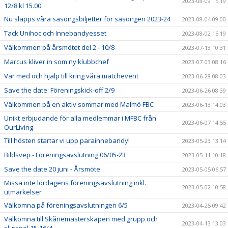
2023-08-09 15:19
12/8 kl 15.00
Nu släpps våra säsongsbiljetter för säsongen 2023-24
2023-08-04 09:00
Tack Unihoc och Innebandyesset
2023-08-02 15:19
Välkommen på årsmötet del 2 - 10/8
2023-07-13 10:31
Marcus kliver in som ny klubbchef
2023-07-03 08:16
Var med och hjälp till kring våra matchevent
2023-06-28 08:03
Save the date: Föreningskick-off 2/9
2023-06-26 08:39
Välkommen på en aktiv sommar med Malmö FBC
2023-06-13 14:03
Unikt erbjudande för alla medlemmar i MFBC från
2023-06-07 14:55
OurLiving
Till hösten startar vi upp parainnebandy!
2023-05-23 13:14
Bildsvep - Föreningsavslutning 06/05-23
2023-05-11 10:18
Save the date 20 juni - Årsmöte
2023-05-05 06:57
Missa inte lördagens föreningsavslutning inkl.
2023-05-02 10:58
utmärkelser
Välkomna på föreningsavslutningen 6/5
2023-04-25 09:42
Välkomna till Skånemästerskapen med grupp och
2023-04-13 13:03
slutspel 15-16/4