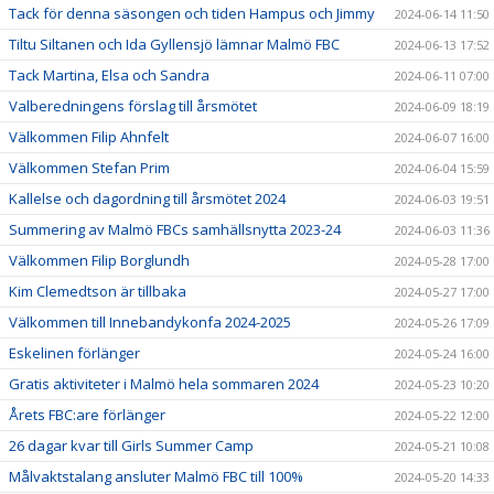
Tack för denna säsongen och tiden Hampus och Jimmy
2024-06-14 11:50
Tiltu Siltanen och Ida Gyllensjö lämnar Malmö FBC
2024-06-13 17:52
Tack Martina, Elsa och Sandra
2024-06-11 07:00
Valberedningens förslag till årsmötet
2024-06-09 18:19
Välkommen Filip Ahnfelt
2024-06-07 16:00
Välkommen Stefan Prim
2024-06-04 15:59
Kallelse och dagordning till årsmötet 2024
2024-06-03 19:51
Summering av Malmö FBCs samhällsnytta 2023-24
2024-06-03 11:36
Välkommen Filip Borglundh
2024-05-28 17:00
Kim Clemedtson är tillbaka
2024-05-27 17:00
Välkommen till Innebandykonfa 2024-2025
2024-05-26 17:09
Eskelinen förlänger
2024-05-24 16:00
Gratis aktiviteter i Malmö hela sommaren 2024
2024-05-23 10:20
Årets FBC:are förlänger
2024-05-22 12:00
26 dagar kvar till Girls Summer Camp
2024-05-21 10:08
Målvaktstalang ansluter Malmö FBC till 100%
2024-05-20 14:33