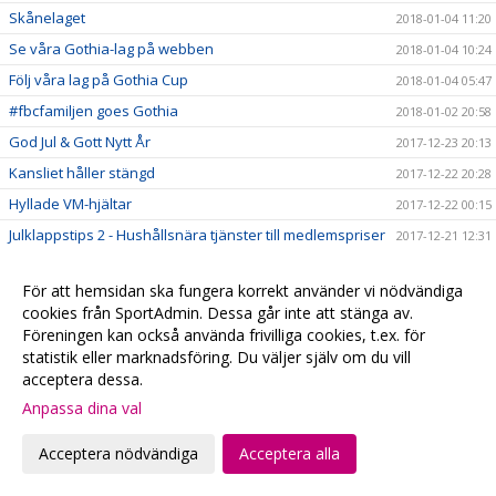
Skånelaget
2018-01-04 11:20
Se våra Gothia-lag på webben
2018-01-04 10:24
Följ våra lag på Gothia Cup
2018-01-04 05:47
#fbcfamiljen goes Gothia
2018-01-02 20:58
God Jul & Gott Nytt År
2017-12-23 20:13
Kansliet håller stängd
2017-12-22 20:28
Hyllade VM-hjältar
2017-12-22 00:15
Julklappstips 2 - Hushållsnära tjänster till medlemspriser
2017-12-21 12:31
Damerna vidare i SkM
2017-12-21 10:10
För att hemsidan ska fungera korrekt använder vi nödvändiga
Målvaktsträning
2017-12-21 09:52
cookies från SportAdmin. Dessa går inte att stänga av.
Julklappstips 1 – Teamson Webbutik
2017-12-20 17:23
Föreningen kan också använda frivilliga cookies, t.ex. för
statistik eller marknadsföring. Du väljer själv om du vill
0 poäng...
2017-12-17 01:35
acceptera dessa.
FRI ENTRÉ
2017-12-15 20:16
Anpassa dina val
Ta med kastarmen på lördag!
2017-12-15 20:13
Musikhjälpen - Malmö FBCs insamlingsbössa
Acceptera nödvändiga
Acceptera alla
2017-12-13 00:34
VI HAR EN VÄRLDSMÄSTARE
2017-12-10 20:19