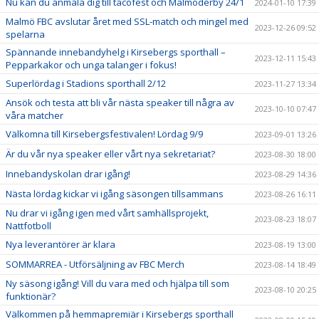
Nu kan du anmäla dig till tacofest och Malmöderby 24/1
2024-01-10 17:39
Malmö FBC avslutar året med SSL-match och mingel med
2023-12-26 09:52
spelarna
Spännande innebandyhelg i Kirsebergs sporthall –
2023-12-11 15:43
Pepparkakor och unga talanger i fokus!
Superlördag i Stadions sporthall 2/12
2023-11-27 13:34
Ansök och testa att bli vår nästa speaker till några av
2023-10-10 07:47
våra matcher
Välkomna till Kirsebergsfestivalen! Lördag 9/9
2023-09-01 13:26
Är du vår nya speaker eller vårt nya sekretariat?
2023-08-30 18:00
Innebandyskolan drar igång!
2023-08-29 14:36
Nästa lördag kickar vi igång säsongen tillsammans
2023-08-26 16:11
Nu drar vi igång igen med vårt samhällsprojekt,
2023-08-23 18:07
Nattfotboll
Nya leverantörer är klara
2023-08-19 13:00
SOMMARREA - Utförsäljning av FBC Merch
2023-08-14 18:49
Ny säsong igång! Vill du vara med och hjälpa till som
2023-08-10 20:25
funktionär?
Välkommen på hemmapremiär i Kirsebergs sporthall