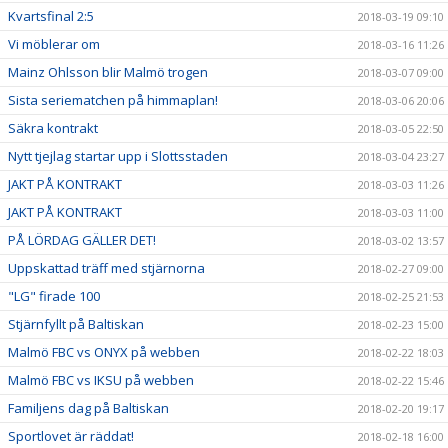
Kvartsfinal 2:5
2018-03-19 09:10
Vi möblerar om
2018-03-16 11:26
Mainz Ohlsson blir Malmö trogen
2018-03-07 09:00
Sista seriematchen på himmaplan!
2018-03-06 20:06
Säkra kontrakt
2018-03-05 22:50
Nytt tjejlag startar upp i Slottsstaden
2018-03-04 23:27
JAKT PÅ KONTRAKT
2018-03-03 11:26
JAKT PÅ KONTRAKT
2018-03-03 11:00
PÅ LÖRDAG GÄLLER DET!
2018-03-02 13:57
Uppskattad träff med stjärnorna
2018-02-27 09:00
"LG" firade 100
2018-02-25 21:53
Stjärnfyllt på Baltiskan
2018-02-23 15:00
Malmö FBC vs ONYX på webben
2018-02-22 18:03
Malmö FBC vs IKSU på webben
2018-02-22 15:46
Familjens dag på Baltiskan
2018-02-20 19:17
Sportlovet är räddat!
2018-02-18 16:00