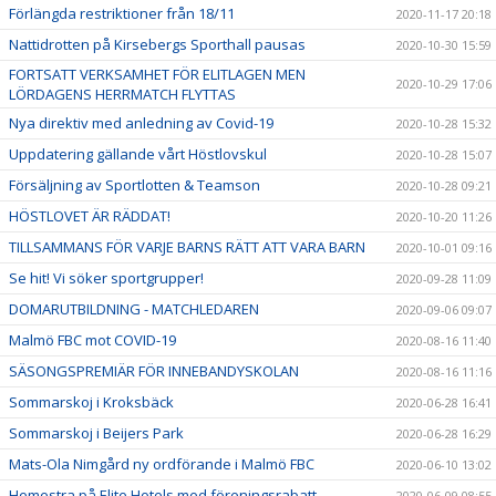
Förlängda restriktioner från 18/11
2020-11-17 20:18
Nattidrotten på Kirsebergs Sporthall pausas
2020-10-30 15:59
FORTSATT VERKSAMHET FÖR ELITLAGEN MEN
2020-10-29 17:06
LÖRDAGENS HERRMATCH FLYTTAS
Nya direktiv med anledning av Covid-19
2020-10-28 15:32
Uppdatering gällande vårt Höstlovskul
2020-10-28 15:07
Försäljning av Sportlotten & Teamson
2020-10-28 09:21
HÖSTLOVET ÄR RÄDDAT!
2020-10-20 11:26
TILLSAMMANS FÖR VARJE BARNS RÄTT ATT VARA BARN
2020-10-01 09:16
Se hit! Vi söker sportgrupper!
2020-09-28 11:09
DOMARUTBILDNING - MATCHLEDAREN
2020-09-06 09:07
Malmö FBC mot COVID-19
2020-08-16 11:40
SÄSONGSPREMIÄR FÖR INNEBANDYSKOLAN
2020-08-16 11:16
Sommarskoj i Kroksbäck
2020-06-28 16:41
Sommarskoj i Beijers Park
2020-06-28 16:29
Mats-Ola Nimgård ny ordförande i Malmö FBC
2020-06-10 13:02
Hemestra på Elite Hotels med föreningsrabatt
2020-06-09 08:55