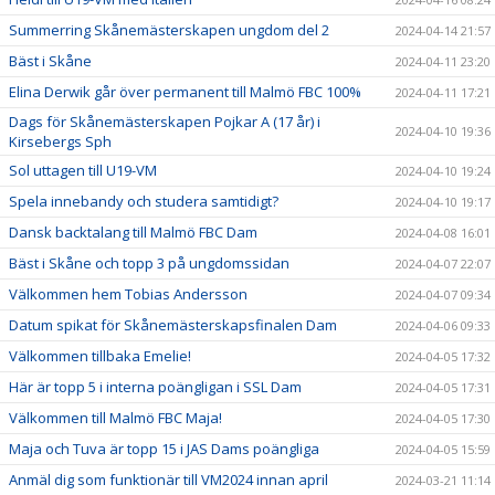
Summerring Skånemästerskapen ungdom del 2
2024-04-14 21:57
Bäst i Skåne
2024-04-11 23:20
Elina Derwik går över permanent till Malmö FBC 100%
2024-04-11 17:21
Dags för Skånemästerskapen Pojkar A (17 år) i
2024-04-10 19:36
Kirsebergs Sph
Sol uttagen till U19-VM
2024-04-10 19:24
Spela innebandy och studera samtidigt?
2024-04-10 19:17
Dansk backtalang till Malmö FBC Dam
2024-04-08 16:01
Bäst i Skåne och topp 3 på ungdomssidan
2024-04-07 22:07
Välkommen hem Tobias Andersson
2024-04-07 09:34
Datum spikat för Skånemästerskapsfinalen Dam
2024-04-06 09:33
Välkommen tillbaka Emelie!
2024-04-05 17:32
Här är topp 5 i interna poängligan i SSL Dam
2024-04-05 17:31
Välkommen till Malmö FBC Maja!
2024-04-05 17:30
Maja och Tuva är topp 15 i JAS Dams poängliga
2024-04-05 15:59
Anmäl dig som funktionär till VM2024 innan april
2024-03-21 11:14