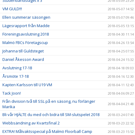
Studentlandslaget x 3
2018-05-09 23:29
VM GULD!!!
2018-05-07 14:52
Ellen summerar säsongen
2018-05-07 09:46
Lägesrapport från Madde
2018-05-05 13:15
Föreningsavslutning 2018
2018-04-30 11:14
Malmö FBCs Företagscup
2018-04-26 13:54
Johanna till Guldsteget
2018-04-25 07:55
Daniel Åkesson Award
2018-04-24 15:32
Avslutning 17-18
2018-04-18 09:03
Årsmöte 17-18
2018-04-16 12:30
Kapten Karlsson till U19 VM
2018-04-11 12:43
Tack Joon!
2018-04-06 09:27
Från division två till SSL på en säsong, nu förlänger
2018-04-04 21:48
Marika
Bli vår HJÄLTE du med och bidra till SM-slutspelet 2018
2018-03-24 07:40
Webbsändning av Kvartsfinal 2
2018-03-23 22:52
EXTRA! Målvaktsspecial på Malmö Floorball Camp
2018-03-23 15:52