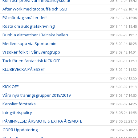
Kom och prova vår innebandyskola!
2018-12-04 16:42
After Work med tacobuffé och SSL!
2018-11-22 10:14
På måndag smäller det!!
2018-11-16 16:06
Rösta om autografskrivning!
2018-11-13 15:45
Dubbla elitmatcher i Baltiska hallen
2018-09-28 19:17
Medlemsapp via Sportadmin
2018-09-14 18:28
Vi söker folk till vår Eventgrupp
2018-09-12 14:01
Tack för en fantastisk KICK OFF
2018-09-11 13:59
KLUBBVECKA PÅ ESSET
2018-09-10 11:32
2018-09-07 13:55
KICK OFF
2018-09-02 15:13
Våra nya träningsgrupper 2018/2019
2018-08-17 14:50
Kansliet förstärks
2018-08-02 14:25
Integritetspolicy
2018-05-24 14:58
PÅMINNELSE: ÅRSMÖTE & EXTRA ÅRSMÖTE
2018-05-22 21:10
GDPR Uppdatering
2018-05-16 10:29