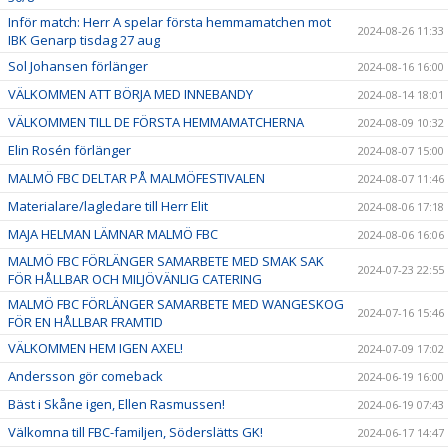
Inför match: Herr A spelar första hemmamatchen mot
2024-08-26 11:33
IBK Genarp tisdag 27 aug
Sol Johansen förlänger
2024-08-16 16:00
VÄLKOMMEN ATT BÖRJA MED INNEBANDY
2024-08-14 18:01
VÄLKOMMEN TILL DE FÖRSTA HEMMAMATCHERNA
2024-08-09 10:32
Elin Rosén förlänger
2024-08-07 15:00
MALMÖ FBC DELTAR PÅ MALMÖFESTIVALEN
2024-08-07 11:46
Materialare/lagledare till Herr Elit
2024-08-06 17:18
MAJA HELMAN LÄMNAR MALMÖ FBC
2024-08-06 16:06
MALMÖ FBC FÖRLÄNGER SAMARBETE MED SMAK SAK
2024-07-23 22:55
FÖR HÅLLBAR OCH MILJÖVÄNLIG CATERING
MALMÖ FBC FÖRLÄNGER SAMARBETE MED WANGESKOG
2024-07-16 15:46
FÖR EN HÅLLBAR FRAMTID
VÄLKOMMEN HEM IGEN AXEL!
2024-07-09 17:02
Andersson gör comeback
2024-06-19 16:00
Bäst i Skåne igen, Ellen Rasmussen!
2024-06-19 07:43
Välkomna till FBC-familjen, Söderslätts GK!
2024-06-17 14:47