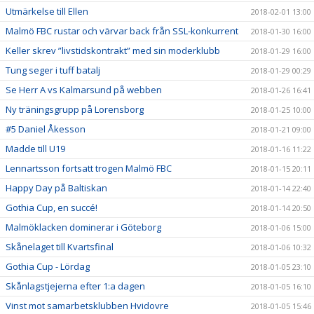
Utmärkelse till Ellen
2018-02-01 13:00
Malmö FBC rustar och värvar back från SSL-konkurrent
2018-01-30 16:00
Keller skrev ”livstidskontrakt” med sin moderklubb
2018-01-29 16:00
Tung seger i tuff batalj
2018-01-29 00:29
Se Herr A vs Kalmarsund på webben
2018-01-26 16:41
Ny träningsgrupp på Lorensborg
2018-01-25 10:00
#5 Daniel Åkesson
2018-01-21 09:00
Madde till U19
2018-01-16 11:22
Lennartsson fortsatt trogen Malmö FBC
2018-01-15 20:11
Happy Day på Baltiskan
2018-01-14 22:40
Gothia Cup, en succé!
2018-01-14 20:50
Malmöklacken dominerar i Göteborg
2018-01-06 15:00
Skånelaget till Kvartsfinal
2018-01-06 10:32
Gothia Cup - Lördag
2018-01-05 23:10
Skånlagstjejerna efter 1:a dagen
2018-01-05 16:10
Vinst mot samarbetsklubben Hvidovre
2018-01-05 15:46