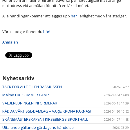
För er som anmäler er till att medverka på mötet digitalt måste ange
mailadress vid anmälan för att få en läk till mötet.
Alla handlingar kommer att läggas upp
här
i enlighet med våra stadgar.
Våra stadgar finner du
här!
Anmälan
Nyhetsarkiv
TACK FÖR ALLT ELLEN RASMUSSEN
2026-07-27
Malmö FBC SUMMER CAMP
2026-07-04 14:00
VALBEREDNINGEN INFORMERAR
2026-05-15 11:39
RÄDDA VÅRT SSL-DAMLAG – VARJE KRONA RÄKNAS!
2026-04-30 10:52
SKÅNEMÄSTERSKAPEN I KIRSEBERGS SPORTHALL
2026-04-07 14:18
Uttalande gällande gårdagens händelse
2026-03-29