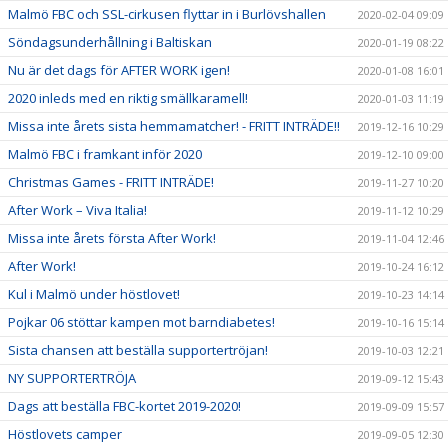
Malmö FBC och SSL-cirkusen flyttar in i Burlövshallen
2020-02-04 09:09
Söndagsunderhållning i Baltiskan
2020-01-19 08:22
Nu är det dags för AFTER WORK igen!
2020-01-08 16:01
2020 inleds med en riktig smällkaramell!
2020-01-03 11:19
Missa inte årets sista hemmamatcher! - FRITT INTRÄDE!!
2019-12-16 10:29
Malmö FBC i framkant inför 2020
2019-12-10 09:00
Christmas Games - FRITT INTRÄDE!
2019-11-27 10:20
After Work – Viva Italia!
2019-11-12 10:29
Missa inte årets första After Work!
2019-11-04 12:46
After Work!
2019-10-24 16:12
Kul i Malmö under höstlovet!
2019-10-23 14:14
Pojkar 06 stöttar kampen mot barndiabetes!
2019-10-16 15:14
Sista chansen att beställa supportertröjan!
2019-10-03 12:21
NY SUPPORTERTRÖJA
2019-09-12 15:43
Dags att beställa FBC-kortet 2019-2020!
2019-09-09 15:57
Höstlovets camper
2019-09-05 12:30