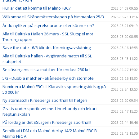
Hur är det att komma till Malmö FBC?
2023-04-09 09:55
Välkomna till Skånemästerskapen på himmaplan 25/3
2023-03-23 17:16
Är du nyfiken på styrelsearbete eller känner en?
2023-03-21 09:19
Alla till Baltiska Hallen 26 mars - SSL Slutspel mot
2023-03-20 08:55
Thorengruppen
Save the date - 6/5 blir det föreningsavslutning
2023-03-16 16:58
Alla till Baltiska hallen - Avgörande match till SSL
2023-03-13 11:22
slutspelet
Se säsongens sista matcher för endast 250 kr!
2023-02-27 15:02
5/3 - Dubbla matcher - Skånederby och stormöte
2023-02-26 15:30
Nominera Malmö FBC till Klaraviks sponsringsbidrag på
2023-02-24 13:50
50 000 kr
Ny stormatch i Kirsebergs sporthall till helgen
2023-02-20 09:34
Gratis under sportlovet med innebandy och lekar i
2023-02-17 15:20
Neptuniskolan
På lördag är det SSL igen i Kirsebergs sporthall!
2023-02-14 10:46
Semifinal i DM och Malmö-derby 14/2 Malmö FBC B -
2023-02-13 15:35
Malmö FBC A