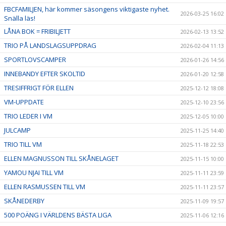
FBCFAMILJEN, här kommer säsongens viktigaste nyhet.
2026-03-25 16:02
Snälla läs!
LÅNA BOK = FRIBILJETT
2026-02-13 13:52
TRIO PÅ LANDSLAGSUPPDRAG
2026-02-04 11:13
SPORTLOVSCAMPER
2026-01-26 14:56
INNEBANDY EFTER SKOLTID
2026-01-20 12:58
TRESIFFRIGT FÖR ELLEN
2025-12-12 18:08
VM-UPPDATE
2025-12-10 23:56
TRIO LEDER I VM
2025-12-05 10:00
JULCAMP
2025-11-25 14:40
TRIO TILL VM
2025-11-18 22:53
ELLEN MAGNUSSON TILL SKÅNELAGET
2025-11-15 10:00
YAMOU NJAI TILL VM
2025-11-11 23:59
ELLEN RASMUSSEN TILL VM
2025-11-11 23:57
SKÅNEDERBY
2025-11-09 19:57
500 POÄNG I VÄRLDENS BÄSTA LIGA
2025-11-06 12:16