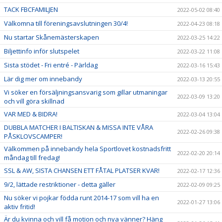
TACK FBCFAMILJEN
2022-05-02 08:40
Välkomna till föreningsavslutningen 30/4!
2022-04-23 08:18
Nu startar Skånemästerskapen
2022-03-25 14:22
Biljettinfo inför slutspelet
2022-03-22 11:08
Sista stödet - Fri entré - Pärldag
2022-03-16 15:43
Lär dig mer om innebandy
2022-03-13 20:55
Vi söker en försäljningsansvarig som gillar utmaningar
2022-03-09 13:20
och vill göra skillnad
VAR MED & BIDRA!
2022-03-04 13:04
DUBBLA MATCHER I BALTISKAN & MISSA INTE VÅRA
2022-02-26 09:38
PÅSKLOVSCAMPER!
Välkommen på innebandy hela Sportlovet kostnadsfritt
2022-02-20 20:14
måndag till fredag!
SSL & AW, SISTA CHANSEN ETT FÅTAL PLATSER KVAR!
2022-02-17 12:36
9/2, lättade restriktioner - detta gäller
2022-02-09 09:25
Nu söker vi pojkar födda runt 2014-17 som vill ha en
2022-01-27 13:06
aktiv fritid!
Är du kvinna och vill få motion och nya vänner? Häng