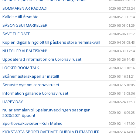
SOMMAREN ÄR RÄDDAD!
2020-05-27 23:24
Kallelse till Årsmöte
2020-05-13 15:14
SÄSONGSUTMÄRKELSER
2020-05-08 01:29
SAVE THE DATE
2020-05-06 12:12
Köp en digital Bingolott till påskens stora hemmakväll
2020-04-08 08:43
NU FYLLER VI BALTISKAN!
2020-03-30 17:54
Uppdaterad information om Coronaviruset
2020-03-26 14:43
LOCKER ROOM TALK
2020-03-19 10:16
Skånemästerskapen är inställt
2020-03-16 21:21
Senaste nytt om coronaviruset
2020-03-15 10:05
Information gällande Coronaviruset
2020-03-13 08:36
HAPPY DAY
2020-02-24 13:53
Nu är anmälan till Spelarutvecklingen säsongen
2020-02-16 09:28
2020/2021 öppen!
Sportlovsaktiviteter - Kul i Malmö
2020-02-14 17:00
KICKSTARTA SPORTLOVET MED DUBBLA ELITMATCHER
2020-02-14 14:03