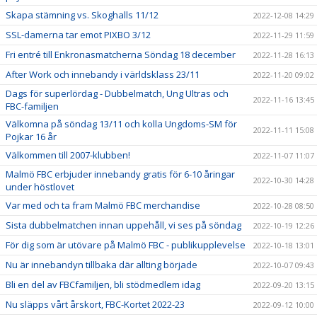
Skapa stämning vs. Skoghalls 11/12
2022-12-08 14:29
SSL-damerna tar emot PIXBO 3/12
2022-11-29 11:59
Fri entré till Enkronasmatcherna Söndag 18 december
2022-11-28 16:13
After Work och innebandy i världsklass 23/11
2022-11-20 09:02
Dags för superlördag - Dubbelmatch, Ung Ultras och
2022-11-16 13:45
FBC-familjen
Välkomna på söndag 13/11 och kolla Ungdoms-SM för
2022-11-11 15:08
Pojkar 16 år
Välkommen till 2007-klubben!
2022-11-07 11:07
Malmö FBC erbjuder innebandy gratis för 6-10 åringar
2022-10-30 14:28
under höstlovet
Var med och ta fram Malmö FBC merchandise
2022-10-28 08:50
Sista dubbelmatchen innan uppehåll, vi ses på söndag
2022-10-19 12:26
För dig som är utövare på Malmö FBC - publikupplevelse
2022-10-18 13:01
Nu är innebandyn tillbaka där allting började
2022-10-07 09:43
Bli en del av FBCfamiljen, bli stödmedlem idag
2022-09-20 13:15
Nu släpps vårt årskort, FBC-Kortet 2022-23
2022-09-12 10:00