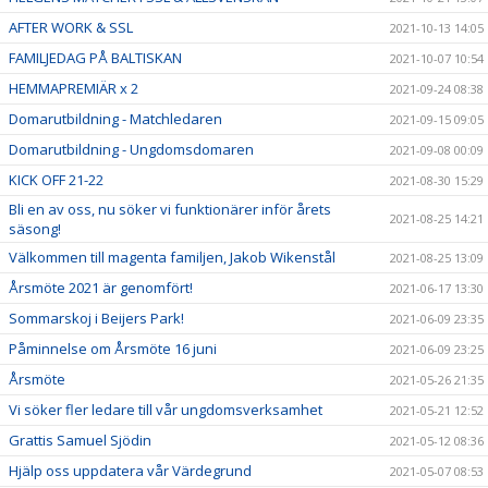
AFTER WORK & SSL
2021-10-13 14:05
FAMILJEDAG PÅ BALTISKAN
2021-10-07 10:54
HEMMAPREMIÄR x 2
2021-09-24 08:38
Domarutbildning - Matchledaren
2021-09-15 09:05
Domarutbildning - Ungdomsdomaren
2021-09-08 00:09
KICK OFF 21-22
2021-08-30 15:29
Bli en av oss, nu söker vi funktionärer inför årets
2021-08-25 14:21
säsong!
Välkommen till magenta familjen, Jakob Wikenstål
2021-08-25 13:09
Årsmöte 2021 är genomfört!
2021-06-17 13:30
Sommarskoj i Beijers Park!
2021-06-09 23:35
Påminnelse om Årsmöte 16 juni
2021-06-09 23:25
Årsmöte
2021-05-26 21:35
Vi söker fler ledare till vår ungdomsverksamhet
2021-05-21 12:52
Grattis Samuel Sjödin
2021-05-12 08:36
Hjälp oss uppdatera vår Värdegrund
2021-05-07 08:53