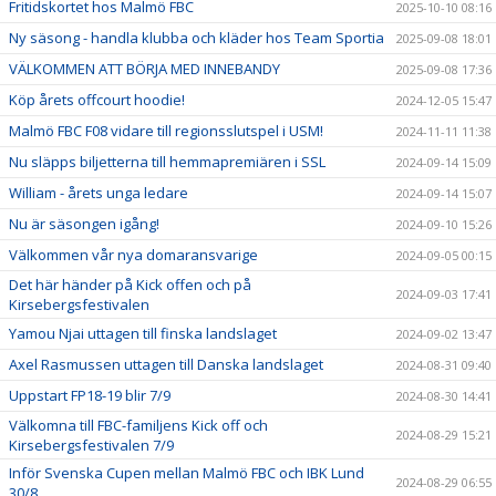
Fritidskortet hos Malmö FBC
2025-10-10 08:16
Ny säsong - handla klubba och kläder hos Team Sportia
2025-09-08 18:01
VÄLKOMMEN ATT BÖRJA MED INNEBANDY
2025-09-08 17:36
Köp årets offcourt hoodie!
2024-12-05 15:47
Malmö FBC F08 vidare till regionsslutspel i USM!
2024-11-11 11:38
Nu släpps biljetterna till hemmapremiären i SSL
2024-09-14 15:09
William - årets unga ledare
2024-09-14 15:07
Nu är säsongen igång!
2024-09-10 15:26
Välkommen vår nya domaransvarige
2024-09-05 00:15
Det här händer på Kick offen och på
2024-09-03 17:41
Kirsebergsfestivalen
Yamou Njai uttagen till finska landslaget
2024-09-02 13:47
Axel Rasmussen uttagen till Danska landslaget
2024-08-31 09:40
Uppstart FP18-19 blir 7/9
2024-08-30 14:41
Välkomna till FBC-familjens Kick off och
2024-08-29 15:21
Kirsebergsfestivalen 7/9
Inför Svenska Cupen mellan Malmö FBC och IBK Lund
2024-08-29 06:55
30/8