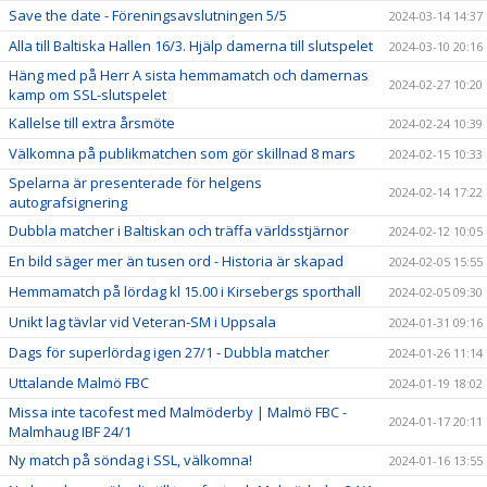
Save the date - Föreningsavslutningen 5/5
2024-03-14 14:37
Alla till Baltiska Hallen 16/3. Hjälp damerna till slutspelet
2024-03-10 20:16
Häng med på Herr A sista hemmamatch och damernas
2024-02-27 10:20
kamp om SSL-slutspelet
Kallelse till extra årsmöte
2024-02-24 10:39
Välkomna på publikmatchen som gör skillnad 8 mars
2024-02-15 10:33
Spelarna är presenterade för helgens
2024-02-14 17:22
autografsignering
Dubbla matcher i Baltiskan och träffa världsstjärnor
2024-02-12 10:05
En bild säger mer än tusen ord - Historia är skapad
2024-02-05 15:55
Hemmamatch på lördag kl 15.00 i Kirsebergs sporthall
2024-02-05 09:30
Unikt lag tävlar vid Veteran-SM i Uppsala
2024-01-31 09:16
Dags för superlördag igen 27/1 - Dubbla matcher
2024-01-26 11:14
Uttalande Malmö FBC
2024-01-19 18:02
Missa inte tacofest med Malmöderby | Malmö FBC -
2024-01-17 20:11
Malmhaug IBF 24/1
Ny match på söndag i SSL, välkomna!
2024-01-16 13:55