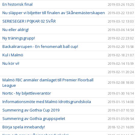
En historisk final
2019-03-26 15:25
Nu släpper vi biljetter till finalen av Skånemästerskapen
2019-03-22 13:07
SERIESEGER I P0JKAR 02 SVÅR
2019-03-12 13:03
Nu eller aldrig!
2019-03-06 14:54
Ny träningsgrupp!
2019-02-22 23:02
Backalirarcupen - En fenomenalt ball cup!
2019-02-20 15:58
Kul i Malmö
2019-02-18 21:07
Nu kör vi!
2019-02-14 15:59
2019-02-11 20:24
Malmö FBC anmäler damlaget till Premier Floorball
2019-02-08 18:00
League
Nortic - Ny biljettleverantör
2019-01-30 16:14
Informationsmöte med Malmö Idrottsgrundskola
2019-01-15 14:08
Summering av Gothia Cup 2019
2019-01-07 10:53
Summering av Gothia gruppspelet
2019-01-05 09:54
Börja spela innebandy!
2018-12-21 16:09