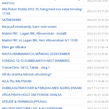
2022-01-26 15:41
med oss
Alla flickor födda 2012-15, häng med oss varje torsdag
2022-01-25 11:30
17.30!
SKÅNEDERBY
2022-01-19 10:54
Börja på innebandy, barn som vuxen
2022-01-13 09:49
Malmö FBC - Lagan IBK, Allsvenskan - Inställt
2022-01-05 17:36
Malmö FBC vs Lagan IBK, Herr Allsvenskan 6/1 13:00
2021-12-31 00:17
Ellen ger tillbaka
2021-12-31 00:14
NÄSTA HEMMAMATCH, MÅNDAG 20 DECEMBER
2021-12-13 20:42
SÖNDAG 12/12 DUBBELMATCH MOT WARBERG
2021-12-06 17:17
TränarClinic 14/12, Taktik - steg 1
2021-12-05 09:15
Vill du skänka teknisk utrustning?
2021-12-02 19:55
ALLA TILL BALTISKAN
2021-11-10 08:12
DUBBLA ELITMATCHER & PÄRLDAG MED ALDRIG ENSAM
2021-11-07 10:17
VÅGA PRATA HÖGT OM PSYKISK OHÄLSA
2021-10-31 16:55
SPELIDÉ & TRÄNINGSUPPLÄGG
2021-10-22 08:29
HELGENS MATCHER I SSL & ALLSVENSKAN
2021-10-21 13:07