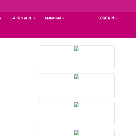
R
GÅ PÅ MATCH
MARKNAD
LOGGA IN