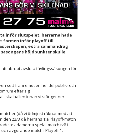
a inför slutspelet, herrarna hade
ormen inför playoff till
mästerskapen, extra sammandrag
u säsongens höjdpunkter skulle
as att abrupt avsluta tävlingssäsongen för
n sett fram emot en hel del publik- och
 tomrum efter sig.
 Baltiska hallen innan vi stänger ner
ta matcher (då vi ödmjukt räknar med att
n den 22/3 då herrans 1:a Playoff-match
3) hade tex damerna spelat match två i
e och avgörande match i Playoff 1.