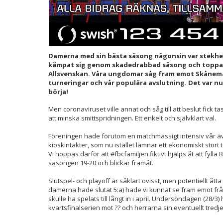
Damerna med sin bästa säsong någonsin var stekhet
kämpat sig genom skadedrabbad säsong och toppat f
Allsvenskan. Våra ungdomar såg fram emot Skåne
turneringar och vår populära avslutning. Det var n
börja!
Men coronaviruset ville annat och såg till att beslut fick t
att minska smittspridningen. Ett enkelt och självklart val.
Föreningen hade förutom en matchmässigt intensiv vår äve
kioskintäkter, som nu istället lämnar ett ekonomiskt stort
Vi hoppas därför att #fbcfamiljen fiktivt hjälps åt att fylla
säsongen 19-20 och blickar framåt.
Slutspel- och playoff är såklart ovisst, men potentiellt åt
damerna hade slutat 5:a) hade vi kunnat se fram emot frå
skulle ha spelats till långt in i april. Undersöndagen (28/
kvartsfinalserien mot ?? och herrarna sin eventuellt tredj