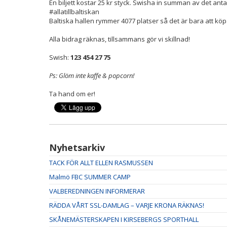
En biljett kostar 25 kr styck. Swisha in summan av det ant
#allatillbaltiskan
Baltiska hallen rymmer 4077 platser så det är bara att köpa 
Alla bidrag räknas, tillsammans gör vi skillnad!
Swish:
123 454 27 75
Ps: Glöm inte kaffe & popcorn!
Ta hand om er!
Nyhetsarkiv
TACK FÖR ALLT ELLEN RASMUSSEN
Malmö FBC SUMMER CAMP
VALBEREDNINGEN INFORMERAR
RÄDDA VÅRT SSL-DAMLAG – VARJE KRONA RÄKNAS!
SKÅNEMÄSTERSKAPEN I KIRSEBERGS SPORTHALL