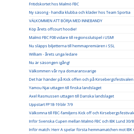
Fritidskortet hos Malmö FBC
Ny säsong - handla klubba och kläder hos Team Sportia
VÄLKOMMEN ATT BÖRJA MED INNEBANDY
Köp årets offcourt hoodie!
Malmö FBC F08 vidare till regionsslutspel i USM!
Nu släpps biljetterna till hemmapremiären i SSL
William - årets unga ledare
Nu är säsongen igång!
Välkommen vår nya domaransvarige
Det här händer på Kick offen och på Kirsebergsfestivalen
Yamou Njai uttagen till finska landslaget
Axel Rasmussen uttagen till Danska landslaget
Uppstart FP18-19 blir 7/9
Välkomna till FBC-familjens Kick off och Kirsebergsfestival
Inför Svenska Cupen mellan Malmö FBC och IBK Lund 30/8
Inför match: Herr A spelar första hemmamatchen mot IBK 