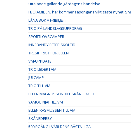
Uttalande gällande gårdagens händelse
FBCFAMILJEN, här kommer säsongens viktigaste nyhet. Snäl
LÅNA BOK = FRIBILJETT
TRIO PÅ LANDSLAGSUPPDRAG
SPORTLOVSCAMPER
INNEBANDY EFTER SKOLTID
TRESIFFRIGT FÖR ELLEN
VM-UPPDATE
TRIO LEDER I VM
JULCAMP
TRIO TILL VM
ELLEN MAGNUSSON TILL SKÅNELAGET
YAMOU NJAI TILL VM
ELLEN RASMUSSEN TILL VM
SKÅNEDERBY
500 POÄNG I VÄRLDENS BÄSTA LIGA