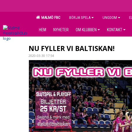
MALMÖ FBC
BÖRJA SPELA
UNGDOM
E
HEM
NYHETER
OM KLUBBEN
KONTAKT
NU FYLLER VI BALTISKAN!
2020-03-30 17:54