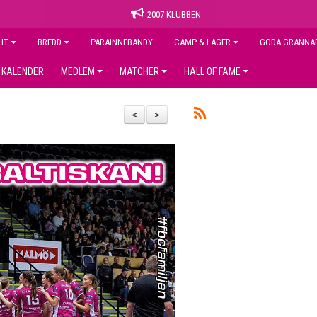
2007 KLUBBEN
LIT
BREDD
PARAINNEBANDY
CAMP & LÄGER
GODA GRANNA
KALENDER
MEDLEM
MATCHER
HALL OF FAME
<
>