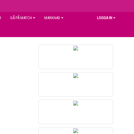
R
GÅ PÅ MATCH
MARKNAD
LOGGA IN