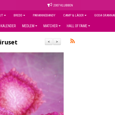
2007 KLUBBEN
LIT
BREDD
PARAINNEBANDY
CAMP & LÄGER
GODA GRANNA
KALENDER
MEDLEM
MATCHER
HALL OF FAME
iruset
<
>