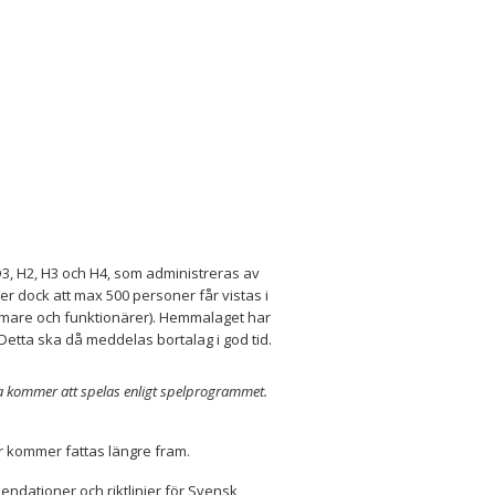
 D3, H2, H3 och H4, som administreras av
r dock att max 500 personer får vistas i
 domare och funktionärer). Hemmalaget har
. Detta ska då meddelas bortalag i god tid.
a kommer att spelas enligt spelprogrammet.
 kommer fattas längre fram.
endationer och riktlinjer för Svensk