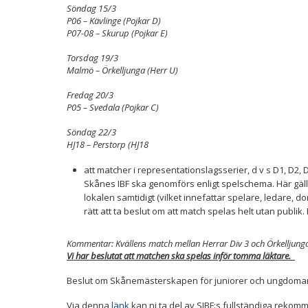
Söndag 15/3
P06 – Kävlinge (Pojkar D)
P07-08 – Skurup (Pojkar E)
Torsdag 19/3
Malmö – Örkelljunga (Herr U)
Fredag 20/3
P05 – Svedala (Pojkar C)
Söndag 22/3
HJ18 – Perstorp (HJ18
att matcher i representationslagsserier, d v s D1, D2,
Skånes IBF ska genomförs enligt spelschema. Här gälle
lokalen samtidigt (vilket innefattar spelare, ledare,
rätt att ta beslut om att match spelas helt utan publik
Kommentar: Kvällens match mellan Herrar Div 3 och Örkelljung
Vi har beslutat att matchen ska spelas inför tomma läktare.
Beslut om Skånemästerskapen för juniorer och ungdomar
Via denna
länk
kan ni ta del av SIBF:s fullständiga rekomm