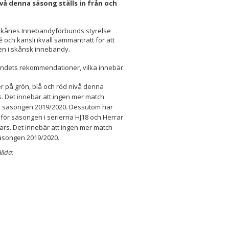
å denna säsong ställs in från och
 Skånes Innebandyförbunds styrelse
och kansli ikväll sammanträtt för att
ten i skånsk innebandy.
undets rekommendationer, vilka innebär
 på grön, blå och röd nivå denna
s. Det innebär att ingen mer match
v säsongen 2019/2020. Dessutom har
 för säsongen i serierna HJ18 och Herrar
mars. Det innebär att ingen mer match
säsongen 2019/2020.
llda: