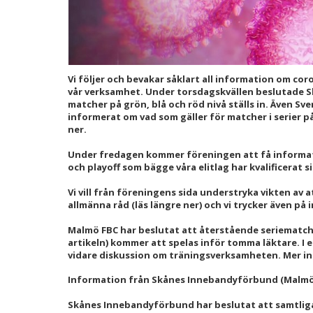
Vi följer och bevakar såklart all information om co
vår verksamhet. Under torsdagskvällen beslutade 
matcher på grön, blå och röd nivå ställs in. Även S
informerat om vad som gäller för matcher i serier p
ner.
Under fredagen kommer föreningen att få informat
och playoff som bägge våra elitlag har kvalificerat s
Vi vill från föreningens sida understryka vikten av
allmänna råd (läs längre ner) och vi trycker även på 
Malmö FBC har beslutat att återstående seriematche
artikeln) kommer att spelas inför tomma läktare. I
vidare diskussion om träningsverksamheten. Mer 
Information från Skånes Innebandyförbund (Malmö F
Skånes Innebandyförbund har beslutat att samtlig