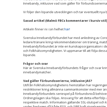
Innebandy, inklusive vad som gäller för förbundsserierna 
Vi följer den löpande utvecklingen och tar eventuellt nya b
Saxad artikel (Malmö FBCs kommentarer i kursiv stil)
Artikeln finner ni i sin helhet
här!
Svenska Innebandyförbundet har med anledning av Corona
ledare/tränare kring rekommendationer om träning, matc
Innebandyförbundet är inte en kunskapsorganisation i det
och Folkhälsomyndigheten. Vi uppmanar till att följa dess
löpande.
Frågor och svar
Här är Svenska Innebandyförbundets frågor och svar kri
innebandymatcher.
Vad gäller förbundsserierna, inklusive JAS?
Utifrån Folkhälsomyndighetens hemställan har regering
restriktioner kring allmänna sammankomster med mer än
Innebandyförbundets seriespel på förbundsnivå behöver s
Ordningslagen ska följas. Ansvarig för att detta efterföljs
respektive match. Information gällande SSL-slutspel och
under fredagen då både FSSL och SIBF haft styrelsemöte.