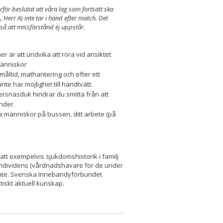
rför beslutat att våra lag som fortsatt ska
Herr A) inte tar i hand efter match. Det
 så att missförstånd ej uppstår.
 är att undvika att röra vid ansiktet
människor
måltid, mathantering och efter ett
nte har möjlighet till handtvätt.
ersnäsduk hindrar du smitta från att
änder.
a människor på bussen, ditt arbete (på
h att exempelvis sjukdomshistorik i familj
d individens (vårdnadshavare för de under
 inte. Svenska Innebandyförbundet
tiskt aktuell kunskap.