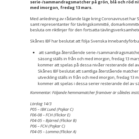
serie-/sammandragsmatcher på grön, blå och röd niv
med imorgon, fredag 13 mars.
Med anledning av rådande läge kring Coronaviruset har
samt representanter för tävlingskommitté, domarkommitté 
besluta om riktlinjer för den fortsatta tävlingsverksamhe
Skånes IBF har beslutat att följa Svenska Innebandyförb
att samtliga återstående serie-/sammandragsmatcher
säsong ställs in från och med imorgon, fredag 13 mar
kommer att spelas på dessa nivåer resterande del a
Skånes IBF beslutat att samtliga återstående matcher
utveckling ställs in från och med imorgon, fredag 13 
kommer att spelas i dessa serier resterande del av 
Kommentar: Följande hemmamatcher framöver är således instä
Lördag 14/3
P05 – IBK Lund (Pojkar C)
F06-08 – FCH (Flickor E)
F04-05 – Bjärred (Flickor B)
P06 – FCH (Pojkar C)
F04-05 – Lomma (Flickor A)