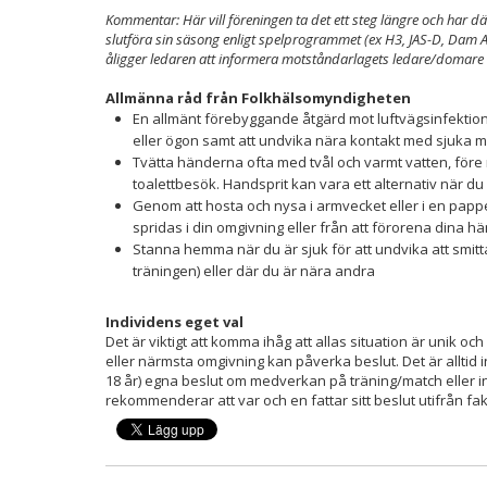
Kommentar: Här vill föreningen ta det ett steg längre och har dä
slutföra sin säsong enligt spelprogrammet (ex H3, JAS-D, Dam A, 
åligger ledaren att informera motståndarlagets ledare/domare
Allmänna råd från Folkhälsomyndigheten
En allmänt förebyggande åtgärd mot luftvägsinfektioner
eller ögon samt att undvika nära kontakt med sjuka 
Tvätta händerna ofta med tvål och varmt vatten, före 
toalettbesök. Handsprit kan vara ett alternativ när du i
Genom att hosta och nysa i armvecket eller i en papp
spridas i din omgivning eller från att förorena dina h
Stanna hemma när du är sjuk för att undvika att smitt
träningen) eller där du är nära andra
Individens eget val
Det är viktigt att komma ihåg att allas situation är unik oc
eller närmsta omgivning kan påverka beslut. Det är allti
18 år) egna beslut om medverkan på träning/match eller
rekommenderar att var och en fattar sitt beslut utifrån fak