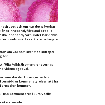
ronaviruset och om hur det påverkar
Skånes Innebandyförbund att alla
venska Innebandyförbundet har delvis
å förbundsnivå. Läs artiklarna längre
ion om vad som sker med slutspel
ig för.
 att följa Folkhälsomyndigheternas
individens eget val.
r som ska slutföras (se nedan i
 eftermiddag kommer styrelsen att ha
information kommer.
BCs kommentarer i kursiv stil):
a återstående