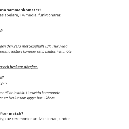
lmänna sammankomster?
nas spelare, TV/media, funktionärer,
k?
gen den 21/3 mot Skoghalls IBK. Huruvida
t tomma läktare kommer att beslutas i ett möte
r och beslutar därefter.
s?
ågor.
r till är inställt. Huruvida kommande
r ett beslut som ligger hos Skånes
efter match?
yp av ceremonier undviks innan, under