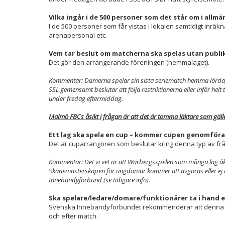
Vilka ingår i de 500 personer som det står om i al
I de 500 personer som får vistas i lokalen samtidigt inräk
arenapersonal etc.
Vem tar beslut om matcherna ska spelas utan publi
Det gör den arrangerande föreningen (hemmalaget).
Kommentar: Damerna spelar sin sista seriematch hemma lörda
SSL gemensamt beslutar att följa restriktionerna eller inför hel
under fredag eftermiddag.
Malmö FBCs åsikt i frågan är att det är tomma läktare som gälle
Ett lag ska spela en cup – kommer cupen genomföra
Det är cuparrangören som beslutar kring denna typ av fr
Kommentar: Det vi vet är att Warbergsspelen som många lag åke
Skånemästerskapen för ungdomar kommer att avgöras eller ej ä
Innebandyförbund (se tidigare info).
Ska spelare/ledare/domare/funktionärer ta i hand 
Svenska Innebandyförbundet rekommenderar att denna t
och efter match.