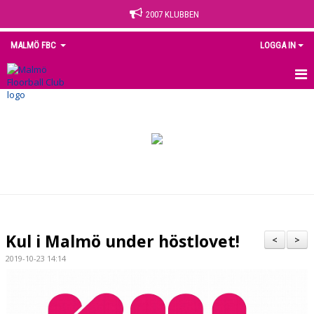
2007 KLUBBEN
MALMÖ FBC
LOGGA IN
HEM
NYHETER
OM KLUBBEN
KONTAKT
KALENDER
Kul i Malmö under höstlovet!
<
>
MEDLEM
2019-10-23 14:14
MATCHER