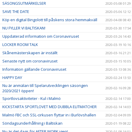
SÄSONGSUTMÄRKELSER
2020-05-08 01:29
SAVE THE DATE
2020-05-06 12:12
Köp en digital Bingolott till påskens stora hemmakväll
2020-04-08 08:43
NU FYLLER VI BALTISKAN!
2020-03-30 17:54
Uppdaterad information om Coronaviruset
2020-03-26 14:43
LOCKER ROOM TALK
2020-03-19 10:16
Skånemästerskapen är inställt
2020-03-16 21:21
Senaste nytt om coronaviruset
2020-03-15 10:05
Information gällande Coronaviruset
2020-03-13 08:36
HAPPY DAY
2020-02-24 13:53
Nu är anmälan till Spelarutvecklingen säsongen
2020-02-16 09:28
2020/2021 öppen!
Sportlovsaktiviteter - Kul i Malmö
2020-02-14 17:00
KICKSTARTA SPORTLOVET MED DUBBLA ELITMATCHER
2020-02-14 14:03
Malmö FBC och SSL-cirkusen flyttar in i Burlövshallen
2020-02-04 09:09
Söndagsunderhållning i Baltiskan
2020-01-19 08:22
Nu är det dags för AFTER WORK igen!
2020-01-08 16:01