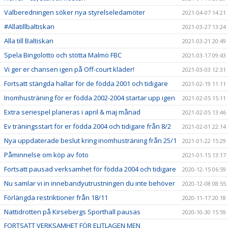
Valberedningen söker nya styrelseledamöter
2021-04-07 14:21
#Allatillbaltiskan
2021-03-27 13:24
Alla till Baltiskan
2021-03-21 20:49
Spela Bingolotto och stötta Malmö FBC
2021-03-17 09:43
Vi ger er chansen igen på Off-court kläder!
2021-03-03 12:31
Fortsatt stängda hallar för de födda 2001 och tidigare
2021-02-19 11:11
Inomhusträning för er födda 2002-2004 startar upp igen
2021-02-05 15:11
Extra seriespel planeras i april & maj månad
2021-02-05 13:46
Ev träningsstart för er födda 2004 och tidigare från 8/2
2021-02-01 22:14
Nya uppdaterade beslut kring inomhusträning från 25/1
2021-01-22 15:29
Påminnelse om köp av foto
2021-01-15 13:17
Fortsatt pausad verksamhet för födda 2004 och tidigare
2020-12-15 06:59
Nu samlar vi in innebandyutrustningen du inte behöver
2020-12-08 08:55
Förlängda restriktioner från 18/11
2020-11-17 20:18
Nattidrotten på Kirsebergs Sporthall pausas
2020-10-30 15:59
FORTSATT VERKSAMHET FÖR ELITLAGEN MEN