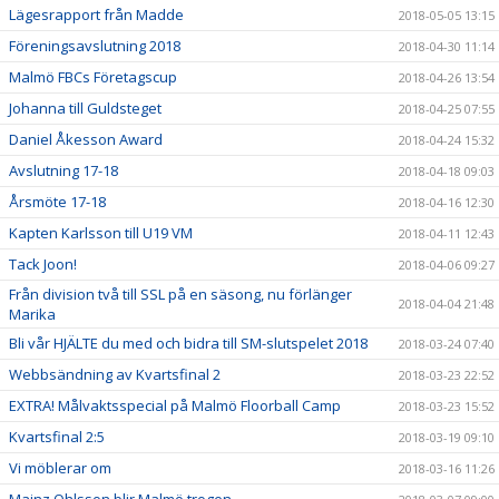
Lägesrapport från Madde
2018-05-05 13:15
Föreningsavslutning 2018
2018-04-30 11:14
Malmö FBCs Företagscup
2018-04-26 13:54
Johanna till Guldsteget
2018-04-25 07:55
Daniel Åkesson Award
2018-04-24 15:32
Avslutning 17-18
2018-04-18 09:03
Årsmöte 17-18
2018-04-16 12:30
Kapten Karlsson till U19 VM
2018-04-11 12:43
Tack Joon!
2018-04-06 09:27
Från division två till SSL på en säsong, nu förlänger
2018-04-04 21:48
Marika
Bli vår HJÄLTE du med och bidra till SM-slutspelet 2018
2018-03-24 07:40
Webbsändning av Kvartsfinal 2
2018-03-23 22:52
EXTRA! Målvaktsspecial på Malmö Floorball Camp
2018-03-23 15:52
Kvartsfinal 2:5
2018-03-19 09:10
Vi möblerar om
2018-03-16 11:26
Mainz Ohlsson blir Malmö trogen