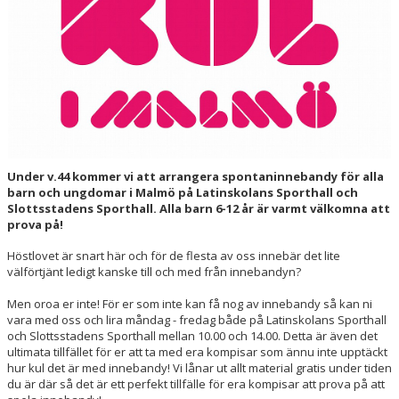
HALL OF FAME
Under v.44 kommer vi att arrangera spontaninnebandy för alla
barn och ungdomar i Malmö på Latinskolans Sporthall och
Slottsstadens Sporthall. Alla barn 6-12 år är varmt välkomna att
prova på!
Höstlovet är snart här och för de flesta av oss innebär det lite
välförtjänt ledigt kanske till och med från innebandyn?
Men oroa er inte! För er som inte kan få nog av innebandy så kan ni
vara med oss och lira måndag - fredag både på Latinskolans Sporthall
och Slottsstadens Sporthall mellan 10.00 och 14.00. Detta är även det
ultimata tillfället för er att ta med era kompisar som ännu inte upptäckt
hur kul det är med innebandy! Vi lånar ut allt material gratis under tiden
du är där så det är ett perfekt tillfälle för era kompisar att prova på att