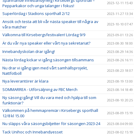
Spännande innebandyhelg i Kirsebergs sporthall –
2023-12-11 15:43
Pepparkakor och unga talanger i fokus!
Superlördag i Stadions sporthall 2/12
2023-11-27 13:34
Ansök och testa att bli vår nästa speaker till några av
2023-10-10 07:47
våra matcher
Välkomna till Kirsebergsfestivalen! Lördag 9/9
2023-09-01 13:26
Är du vår nya speaker eller vårt nya sekretariat?
2023-08-30 18:00
Innebandyskolan drar igång!
2023-08-29 14:36
Nästa lördag kickar vi igång säsongen tillsammans
2023-08-26 16:11
Nu drar vi igång igen med vårt samhällsprojekt,
2023-08-23 18:07
Nattfotboll
Nya leverantörer är klara
2023-08-19 13:00
SOMMARREA - Utförsäljning av FBC Merch
2023-08-14 18:49
Ny säsong igång! Vill du vara med och hjälpa till som
2023-08-10 20:25
funktionär?
Välkommen på hemmapremiär i Kirsebergs sporthall
2023-08-09 15:19
12/8 kl 15.00
Nu släpps våra säsongsbiljetter för säsongen 2023-24
2023-08-04 09:00
Tack Unihoc och Innebandyesset
2023-08-02 15:19