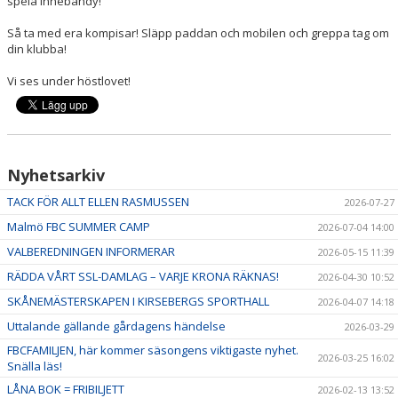
spela innebandy!
Så ta med era kompisar! Släpp paddan och mobilen och greppa tag om
din klubba!
Vi ses under höstlovet!
Nyhetsarkiv
TACK FÖR ALLT ELLEN RASMUSSEN
2026-07-27
Malmö FBC SUMMER CAMP
2026-07-04 14:00
VALBEREDNINGEN INFORMERAR
2026-05-15 11:39
RÄDDA VÅRT SSL-DAMLAG – VARJE KRONA RÄKNAS!
2026-04-30 10:52
SKÅNEMÄSTERSKAPEN I KIRSEBERGS SPORTHALL
2026-04-07 14:18
Uttalande gällande gårdagens händelse
2026-03-29
FBCFAMILJEN, här kommer säsongens viktigaste nyhet.
2026-03-25 16:02
Snälla läs!
LÅNA BOK = FRIBILJETT
2026-02-13 13:52