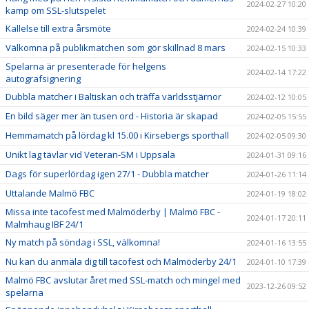
2024-02-27 10:20
kamp om SSL-slutspelet
Kallelse till extra årsmöte
2024-02-24 10:39
Välkomna på publikmatchen som gör skillnad 8 mars
2024-02-15 10:33
Spelarna är presenterade för helgens
2024-02-14 17:22
autografsignering
Dubbla matcher i Baltiskan och träffa världsstjärnor
2024-02-12 10:05
En bild säger mer än tusen ord - Historia är skapad
2024-02-05 15:55
Hemmamatch på lördag kl 15.00 i Kirsebergs sporthall
2024-02-05 09:30
Unikt lag tävlar vid Veteran-SM i Uppsala
2024-01-31 09:16
Dags för superlördag igen 27/1 - Dubbla matcher
2024-01-26 11:14
Uttalande Malmö FBC
2024-01-19 18:02
Missa inte tacofest med Malmöderby | Malmö FBC -
2024-01-17 20:11
Malmhaug IBF 24/1
Ny match på söndag i SSL, välkomna!
2024-01-16 13:55
Nu kan du anmäla dig till tacofest och Malmöderby 24/1
2024-01-10 17:39
Malmö FBC avslutar året med SSL-match och mingel med
2023-12-26 09:52
spelarna