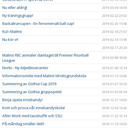
Nu eller aldrig!
2019-03-06 14:54
Ny träningsgrupp!
2019-02-22 23:02
Backalirarcupen - En fenomenalt ball cup!
2019-02-20 15:58
Kul i Malmö
2019-02-18 21:07
Nu kör vi!
2019-02-14 15:59
2019-02-11 20:24
Malmö FBC anmäler damlaget till Premier Floorball
2019-02-08 18:00
League
Nortic - Ny biljettleverantör
2019-01-30 16:14
Informationsmöte med Malmö Idrottsgrundskola
2019-01-15 14:08
Summering av Gothia Cup 2019
2019-01-07 10:53
Summering av Gothia gruppspelet
2019-01-05 09:54
Börja spela innebandy!
2018-12-21 16:09
Kom och prova vår innebandyskola!
2018-12-04 16:42
After Work med tacobuffé och SSL!
2018-11-22 10:14
På måndag smäller det!!
2018-11-16 16:06