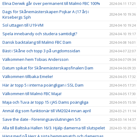
Elina Derwik går över permanent till Malmö FBC 100%
2024-04-11 17:21
Dags för Skånemästerskapen Pojkar A (17 år) i
2024-04-10 19:36
Kirsebergs Sph
Sol uttagen till U19-VM
2024-04-10 19:24
Spela innebandy och studera samtidigt?
2024-04-10 19:17
Dansk backtalang till Malmö FBC Dam
2024-04-08 16:01
Bäst i Skåne och topp 3 på ungdomssidan
2024-04-07 22:07
Välkommen hem Tobias Andersson
2024-04-07 09:34
Datum spikat för Skånemästerskapsfinalen Dam
2024-04-06 09:33
Välkommen tillbaka Emelie!
2024-04-05 17:32
Här är topp 5 i interna poängligan i SSL Dam
2024-04-05 17:31
Välkommen till Malmö FBC Maja!
2024-04-05 17:30
Maja och Tuva är topp 15 i JAS Dams poängliga
2024-04-05 15:59
Anmäl dig som funktionär till VM2024 innan april
2024-03-21 11:14
Save the date - Föreningsavslutningen 5/5
2024-03-14 14:37
Alla till Baltiska Hallen 16/3. Hjälp damerna till slutspelet
2024-03-10 20:16
Häng med på Herr A sista hemmamatch och damernas