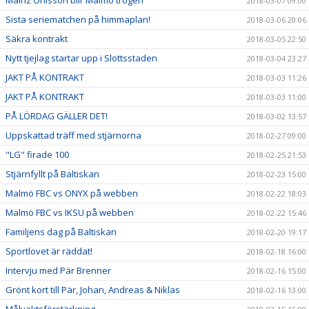
2018-03-07 09:00
Sista seriematchen på himmaplan!
2018-03-06 20:06
Säkra kontrakt
2018-03-05 22:50
Nytt tjejlag startar upp i Slottsstaden
2018-03-04 23:27
JAKT PÅ KONTRAKT
2018-03-03 11:26
JAKT PÅ KONTRAKT
2018-03-03 11:00
PÅ LÖRDAG GÄLLER DET!
2018-03-02 13:57
Uppskattad träff med stjärnorna
2018-02-27 09:00
"LG" firade 100
2018-02-25 21:53
Stjärnfyllt på Baltiskan
2018-02-23 15:00
Malmö FBC vs ONYX på webben
2018-02-22 18:03
Malmö FBC vs IKSU på webben
2018-02-22 15:46
Familjens dag på Baltiskan
2018-02-20 19:17
Sportlovet är räddat!
2018-02-18 16:00
Intervju med Pär Brenner
2018-02-16 15:00
Grönt kort till Pär, Johan, Andreas & Niklas
2018-02-16 13:00
Målvaktsförstärkning