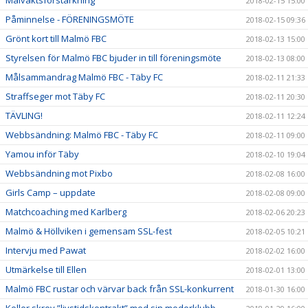
2018-02-15 15:00
Påminnelse - FÖRENINGSMÖTE
2018-02-15 09:36
Grönt kort till Malmö FBC
2018-02-13 15:00
Styrelsen för Malmö FBC bjuder in till föreningsmöte
2018-02-13 08:00
Målsammandrag Malmö FBC - Täby FC
2018-02-11 21:33
Straffseger mot Täby FC
2018-02-11 20:30
TÄVLING!
2018-02-11 12:24
Webbsändning: Malmö FBC - Täby FC
2018-02-11 09:00
Yamou inför Täby
2018-02-10 19:04
Webbsändning mot Pixbo
2018-02-08 16:00
Girls Camp – uppdate
2018-02-08 09:00
Matchcoaching med Karlberg
2018-02-06 20:23
Malmö & Höllviken i gemensam SSL-fest
2018-02-05 10:21
Intervju med Pawat
2018-02-02 16:00
Utmärkelse till Ellen
2018-02-01 13:00
Malmö FBC rustar och värvar back från SSL-konkurrent
2018-01-30 16:00
Keller skrev ”livstidskontrakt” med sin moderklubb