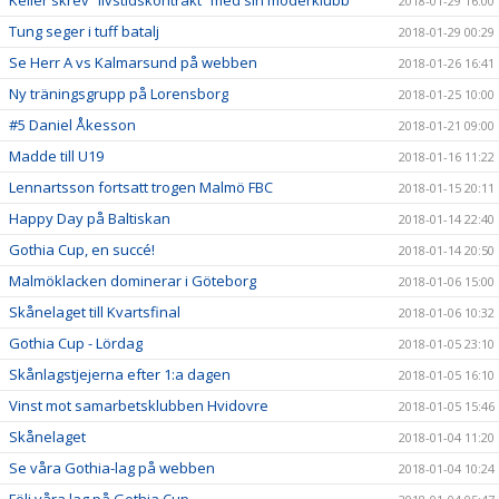
2018-01-29 16:00
Tung seger i tuff batalj
2018-01-29 00:29
Se Herr A vs Kalmarsund på webben
2018-01-26 16:41
Ny träningsgrupp på Lorensborg
2018-01-25 10:00
#5 Daniel Åkesson
2018-01-21 09:00
Madde till U19
2018-01-16 11:22
Lennartsson fortsatt trogen Malmö FBC
2018-01-15 20:11
Happy Day på Baltiskan
2018-01-14 22:40
Gothia Cup, en succé!
2018-01-14 20:50
Malmöklacken dominerar i Göteborg
2018-01-06 15:00
Skånelaget till Kvartsfinal
2018-01-06 10:32
Gothia Cup - Lördag
2018-01-05 23:10
Skånlagstjejerna efter 1:a dagen
2018-01-05 16:10
Vinst mot samarbetsklubben Hvidovre
2018-01-05 15:46
Skånelaget
2018-01-04 11:20
Se våra Gothia-lag på webben
2018-01-04 10:24
Följ våra lag på Gothia Cup