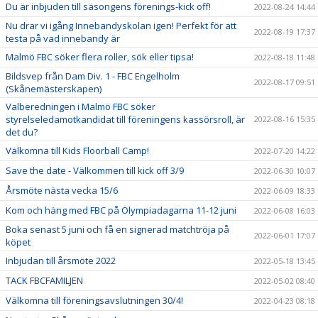
Du är inbjuden till säsongens förenings-kick off!
2022-08-24 14:44
Nu drar vi igång Innebandyskolan igen! Perfekt för att
2022-08-19 17:37
testa på vad innebandy är
Malmö FBC söker flera roller, sök eller tipsa!
2022-08-18 11:48
Bildsvep från Dam Div. 1 - FBC Engelholm
2022-08-17 09:51
(Skånemästerskapen)
Valberedningen i Malmö FBC söker
styrelseledamotkandidat till föreningens kassörsroll, är
2022-08-16 15:35
det du?
Välkomna till Kids Floorball Camp!
2022-07-20 14:22
Save the date - Välkommen till kick off 3/9
2022-06-30 10:07
Årsmöte nästa vecka 15/6
2022-06-09 18:33
Kom och häng med FBC på Olympiadagarna 11-12 juni
2022-06-08 16:03
Boka senast 5 juni och få en signerad matchtröja på
2022-06-01 17:07
köpet
Inbjudan till årsmöte 2022
2022-05-18 13:45
TACK FBCFAMILJEN
2022-05-02 08:40
Välkomna till föreningsavslutningen 30/4!
2022-04-23 08:18