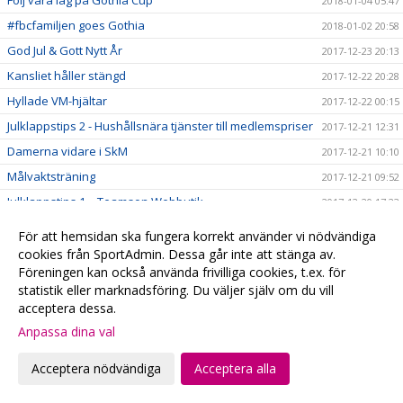
2018-01-04 05:47
#fbcfamiljen goes Gothia
2018-01-02 20:58
God Jul & Gott Nytt År
2017-12-23 20:13
Kansliet håller stängd
2017-12-22 20:28
Hyllade VM-hjältar
2017-12-22 00:15
Julklappstips 2 - Hushållsnära tjänster till medlemspriser
2017-12-21 12:31
Damerna vidare i SkM
2017-12-21 10:10
Målvaktsträning
2017-12-21 09:52
Julklappstips 1 – Teamson Webbutik
2017-12-20 17:23
0 poäng...
2017-12-17 01:35
För att hemsidan ska fungera korrekt använder vi nödvändiga
FRI ENTRÉ
2017-12-15 20:16
cookies från SportAdmin. Dessa går inte att stänga av.
Föreningen kan också använda frivilliga cookies, t.ex. för
Ta med kastarmen på lördag!
2017-12-15 20:13
statistik eller marknadsföring. Du väljer själv om du vill
Musikhjälpen - Malmö FBCs insamlingsbössa
2017-12-13 00:34
acceptera dessa.
VI HAR EN VÄRLDSMÄSTARE
2017-12-10 20:19
Anpassa dina val
CECILIA DINARDO HISTORISK
2017-12-07 14:14
Acceptera nödvändiga
Acceptera alla
Målvaktsträning 1
2017-12-06 10:12
VM-update