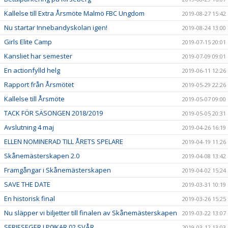
Kallelse till Extra Årsmöte Malmö FBC Ungdom
2019-08-27 15:42
Nu startar Innebandyskolan igen!
2019-08-24 13:00
Girls Elite Camp
2019-07-15 20:01
Kansliet har semester
2019-07-09 09:01
En actionfylld helg
2019-06-11 12:26
Rapport från Årsmötet
2019-05-29 22:26
Kallelse till Årsmöte
2019-05-07 09:00
TACK FÖR SÄSONGEN 2018/2019
2019-05-05 20:31
Avslutning 4 maj
2019-04-26 16:19
ELLEN NOMINERAD TILL ÅRETS SPELARE
2019-04-19 11:26
Skånemästerskapen 2.0
2019-04-08 13:42
Framgångar i Skånemästerskapen
2019-04-02 15:24
SAVE THE DATE
2019-03-31 10:19
En historisk final
2019-03-26 15:25
Nu släpper vi biljetter till finalen av Skånemästerskapen
2019-03-22 13:07
SERIESEGER I P0JKAR 02 SVÅR
2019-03-12 13:03