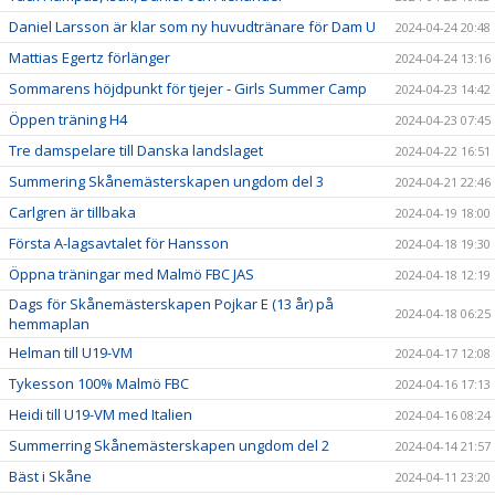
Daniel Larsson är klar som ny huvudtränare för Dam U
2024-04-24 20:48
Mattias Egertz förlänger
2024-04-24 13:16
Sommarens höjdpunkt för tjejer - Girls Summer Camp
2024-04-23 14:42
Öppen träning H4
2024-04-23 07:45
Tre damspelare till Danska landslaget
2024-04-22 16:51
Summering Skånemästerskapen ungdom del 3
2024-04-21 22:46
Carlgren är tillbaka
2024-04-19 18:00
Första A-lagsavtalet för Hansson
2024-04-18 19:30
Öppna träningar med Malmö FBC JAS
2024-04-18 12:19
Dags för Skånemästerskapen Pojkar E (13 år) på
2024-04-18 06:25
hemmaplan
Helman till U19-VM
2024-04-17 12:08
Tykesson 100% Malmö FBC
2024-04-16 17:13
Heidi till U19-VM med Italien
2024-04-16 08:24
Summerring Skånemästerskapen ungdom del 2
2024-04-14 21:57
Bäst i Skåne
2024-04-11 23:20