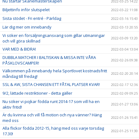
Nu startar Skånemästerskapen
2022-03-25 14:22
Biljettinfo inför slutspelet
2022-03-22 11:08
Sista stödet - Fri entré - Pärldag
2022-03-16 15:43
Lär dig mer om innebandy
2022-03-13 20:55
Vi söker en försäljningsansvarig som gillar utmaningar
2022-03-09 13:20
och vill göra skillnad
VAR MED & BIDRA!
2022-03-04 13:04
DUBBLA MATCHER I BALTISKAN & MISSA INTE VÅRA
2022-02-26 09:38
PÅSKLOVSCAMPER!
Välkommen på innebandy hela Sportlovet kostnadsfritt
2022-02-20 20:14
måndag till fredag!
SSL & AW, SISTA CHANSEN ETT FÅTAL PLATSER KVAR!
2022-02-17 12:36
9/2, lättade restriktioner - detta gäller
2022-02-09 09:25
Nu söker vi pojkar födda runt 2014-17 som vill ha en
2022-01-27 13:06
aktiv fritid!
Är du kvinna och vill få motion och nya vänner? Häng
2022-01-26 15:41
med oss
Alla flickor födda 2012-15, häng med oss varje torsdag
2022-01-25 11:30
17.30!