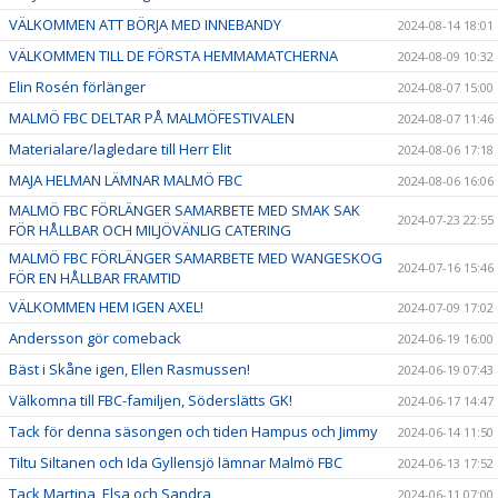
VÄLKOMMEN ATT BÖRJA MED INNEBANDY
2024-08-14 18:01
VÄLKOMMEN TILL DE FÖRSTA HEMMAMATCHERNA
2024-08-09 10:32
Elin Rosén förlänger
2024-08-07 15:00
MALMÖ FBC DELTAR PÅ MALMÖFESTIVALEN
2024-08-07 11:46
Materialare/lagledare till Herr Elit
2024-08-06 17:18
MAJA HELMAN LÄMNAR MALMÖ FBC
2024-08-06 16:06
MALMÖ FBC FÖRLÄNGER SAMARBETE MED SMAK SAK
2024-07-23 22:55
FÖR HÅLLBAR OCH MILJÖVÄNLIG CATERING
MALMÖ FBC FÖRLÄNGER SAMARBETE MED WANGESKOG
2024-07-16 15:46
FÖR EN HÅLLBAR FRAMTID
VÄLKOMMEN HEM IGEN AXEL!
2024-07-09 17:02
Andersson gör comeback
2024-06-19 16:00
Bäst i Skåne igen, Ellen Rasmussen!
2024-06-19 07:43
Välkomna till FBC-familjen, Söderslätts GK!
2024-06-17 14:47
Tack för denna säsongen och tiden Hampus och Jimmy
2024-06-14 11:50
Tiltu Siltanen och Ida Gyllensjö lämnar Malmö FBC
2024-06-13 17:52
Tack Martina, Elsa och Sandra
2024-06-11 07:00