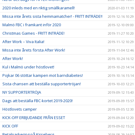
2020 inleds med en riktig smällkaramell!
2020-01-03 11:19
Missa inte årets sista hemmamatcher! - FRITT INTRÄDE!!
2019-12-16 10:29
Malmö FBC i framkant inför 2020
2019-12-10 09:00
Christmas Games - FRITT INTRÄDE!
2019-11-27 10:20
After Work – Viva Italia!
2019-11-12 10:29
Missa inte årets första After Work!
2019-11-04 12:46
After Work!
2019-10-24 16:12
Kul i Malmö under höstlovet!
2019-10-23 14:14
Pojkar 06 stöttar kampen mot barndiabetes!
2019-10-16 15:14
Sista chansen att beställa supportertröjan!
2019-10-03 12:21
NY SUPPORTERTRÖJA
2019-09-12 15:43
Dags att beställa FBC-kortet 2019-2020!
2019-09-09 15:57
Höstlovets camper
2019-09-05 12:30
KICK-OFF ERBJUDANDE FRÅN ESSET
2019-09-04 12:20
KICK OFF
2019-09-02 15:22
Betalparkering på Kirseberg
2019-08-29 16:07