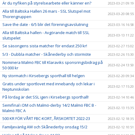
Är du nyfiken på styrelsearbete eller känner en?
2023-03-21 09:19
Alla till Baltiska Hallen 26 mars - SSL Slutspel mot
2023-03-20 08:55
Thorengruppen
Save the date - 6/5 blir det föreningsavslutning
2023-03-16 16:58
Alla till Baltiska hallen - Avgörande match till SSL
2023-03-13 11:22
slutspelet
Se säsongens sista matcher för endast 250 kr!
2023-02-27 15:02
5/3 - Dubbla matcher - Skånederby och stormöte
2023-02-26 15:30
Nominera Malmö FBC till Klaraviks sponsringsbidrag på
2023-02-24 13:50
50 000 kr
Ny stormatch i Kirsebergs sporthall till helgen
2023-02-20 09:34
Gratis under sportlovet med innebandy och lekar i
2023-02-17 15:20
Neptuniskolan
På lördag är det SSL igen i Kirsebergs sporthall!
2023-02-14 10:46
Semifinal i DM och Malmö-derby 14/2 Malmö FBC B -
2023-02-13 15:35
Malmö FBC A
500 KR FÖR VÅRT FBC-KORT, ÅRSKORTET 2022-23
2023-02-12 18:35
Familjevänlig AW och Skånederby onsdag 15/2
2023-02-12 10:51