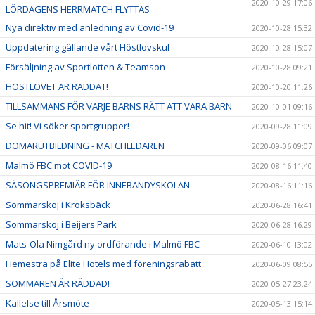
2020-10-29 17:06
LÖRDAGENS HERRMATCH FLYTTAS
Nya direktiv med anledning av Covid-19
2020-10-28 15:32
Uppdatering gällande vårt Höstlovskul
2020-10-28 15:07
Försäljning av Sportlotten & Teamson
2020-10-28 09:21
HÖSTLOVET ÄR RÄDDAT!
2020-10-20 11:26
TILLSAMMANS FÖR VARJE BARNS RÄTT ATT VARA BARN
2020-10-01 09:16
Se hit! Vi söker sportgrupper!
2020-09-28 11:09
DOMARUTBILDNING - MATCHLEDAREN
2020-09-06 09:07
Malmö FBC mot COVID-19
2020-08-16 11:40
SÄSONGSPREMIÄR FÖR INNEBANDYSKOLAN
2020-08-16 11:16
Sommarskoj i Kroksbäck
2020-06-28 16:41
Sommarskoj i Beijers Park
2020-06-28 16:29
Mats-Ola Nimgård ny ordförande i Malmö FBC
2020-06-10 13:02
Hemestra på Elite Hotels med föreningsrabatt
2020-06-09 08:55
SOMMAREN ÄR RÄDDAD!
2020-05-27 23:24
Kallelse till Årsmöte
2020-05-13 15:14