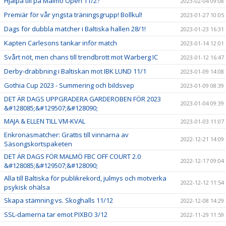
Hjälpa till på Malmö Open 11/2?
2023-02-04 09:08
Premiär för vår yngsta träningsgrupp! Bollkul!
2023-01-27 10:05
Dags för dubbla matcher i Baltiska hallen 28/1!
2023-01-23 16:31
Kapten Carlesons tankar inför match
2023-01-14 12:01
Svårt nöt, men chans till trendbrott mot Warberg IC
2023-01-12 16:47
Derby-drabbning i Baltiskan mot IBK LUND 11/1
2023-01-09 14:08
Gothia Cup 2023 - Summering och bildsvep
2023-01-09 08:39
DET ÄR DAGS UPPGRADERA GARDEROBEN FÖR 2023
2023-01-04 09:39
&#128085;&#129507;&#128090;
MAJA & ELLEN TILL VM-KVAL
2023-01-03 11:07
Enkronasmatcher: Grattis till vinnarna av
2022-12-21 14:09
Säsongskortspaketen
DET ÄR DAGS FÖR MALMÖ FBC OFF COURT 2.0
2022-12-17 09:04
&#128085;&#129507;&#128090;
Alla till Baltiska för publikrekord, julmys och motverka
2022-12-12 11:54
psykisk ohälsa
Skapa stämning vs. Skoghalls 11/12
2022-12-08 14:29
SSL-damerna tar emot PIXBO 3/12
2022-11-29 11:59