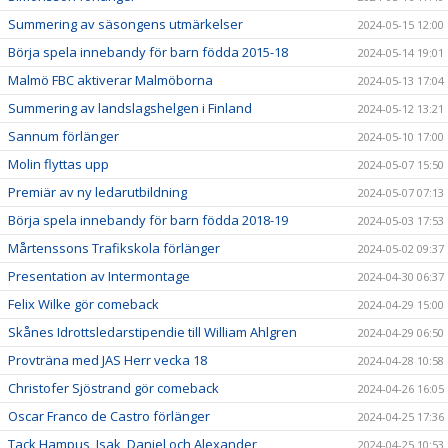
Summering av säsongens utmärkelser
2024-05-15 12:00
Börja spela innebandy för barn födda 2015-18
2024-05-14 19:01
Malmö FBC aktiverar Malmöborna
2024-05-13 17:04
Summering av landslagshelgen i Finland
2024-05-12 13:21
Sannum förlänger
2024-05-10 17:00
Molin flyttas upp
2024-05-07 15:50
Premiär av ny ledarutbildning
2024-05-07 07:13
Börja spela innebandy för barn födda 2018-19
2024-05-03 17:53
Mårtenssons Trafikskola förlänger
2024-05-02 09:37
Presentation av Intermontage
2024-04-30 06:37
Felix Wilke gör comeback
2024-04-29 15:00
Skånes Idrottsledarstipendie till William Ahlgren
2024-04-29 06:50
Provträna med JAS Herr vecka 18
2024-04-28 10:58
Christofer Sjöstrand gör comeback
2024-04-26 16:05
Oscar Franco de Castro förlänger
2024-04-25 17:36
Tack Hampus, Isak, Daniel och Alexander
2024-04-25 10:53