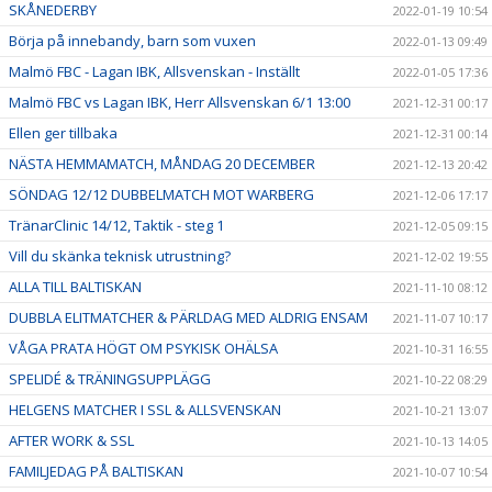
SKÅNEDERBY
2022-01-19 10:54
Börja på innebandy, barn som vuxen
2022-01-13 09:49
Malmö FBC - Lagan IBK, Allsvenskan - Inställt
2022-01-05 17:36
Malmö FBC vs Lagan IBK, Herr Allsvenskan 6/1 13:00
2021-12-31 00:17
Ellen ger tillbaka
2021-12-31 00:14
NÄSTA HEMMAMATCH, MÅNDAG 20 DECEMBER
2021-12-13 20:42
SÖNDAG 12/12 DUBBELMATCH MOT WARBERG
2021-12-06 17:17
TränarClinic 14/12, Taktik - steg 1
2021-12-05 09:15
Vill du skänka teknisk utrustning?
2021-12-02 19:55
ALLA TILL BALTISKAN
2021-11-10 08:12
DUBBLA ELITMATCHER & PÄRLDAG MED ALDRIG ENSAM
2021-11-07 10:17
VÅGA PRATA HÖGT OM PSYKISK OHÄLSA
2021-10-31 16:55
SPELIDÉ & TRÄNINGSUPPLÄGG
2021-10-22 08:29
HELGENS MATCHER I SSL & ALLSVENSKAN
2021-10-21 13:07
AFTER WORK & SSL
2021-10-13 14:05
FAMILJEDAG PÅ BALTISKAN
2021-10-07 10:54