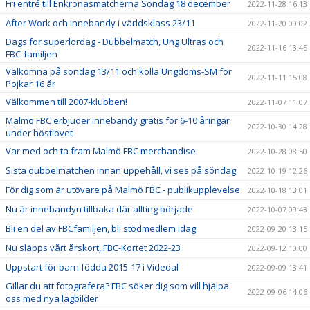
Fri entré till Enkronasmatcherna Söndag 18 december
2022-11-28 16:13
After Work och innebandy i världsklass 23/11
2022-11-20 09:02
Dags för superlördag - Dubbelmatch, Ung Ultras och
2022-11-16 13:45
FBC-familjen
Välkomna på söndag 13/11 och kolla Ungdoms-SM för
2022-11-11 15:08
Pojkar 16 år
Välkommen till 2007-klubben!
2022-11-07 11:07
Malmö FBC erbjuder innebandy gratis för 6-10 åringar
2022-10-30 14:28
under höstlovet
Var med och ta fram Malmö FBC merchandise
2022-10-28 08:50
Sista dubbelmatchen innan uppehåll, vi ses på söndag
2022-10-19 12:26
För dig som är utövare på Malmö FBC - publikupplevelse
2022-10-18 13:01
Nu är innebandyn tillbaka där allting började
2022-10-07 09:43
Bli en del av FBCfamiljen, bli stödmedlem idag
2022-09-20 13:15
Nu släpps vårt årskort, FBC-Kortet 2022-23
2022-09-12 10:00
Uppstart för barn födda 2015-17 i Videdal
2022-09-09 13:41
Gillar du att fotografera? FBC söker dig som vill hjälpa
2022-09-06 14:06
oss med nya lagbilder