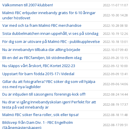
Välkommen till 2007-klubben!
2022-11-07 11:07
Malmö FBC erbjuder innebandy gratis för 6-10 åringar
2022-10-30 14:28
under höstlovet
Var med och ta fram Malmö FBC merchandise
2022-10-28 08:50
Sista dubbelmatchen innan uppehåll, vi ses på söndag
2022-10-19 12:26
För dig som är utövare på Malmö FBC - publikupplevelse
2022-10-18 13:01
Nu är innebandyn tillbaka där allting började
2022-10-07 09:43
Bli en del av FBCfamiljen, bli stödmedlem idag
2022-09-20 13:15
Nu släpps vårt årskort, FBC-Kortet 2022-23
2022-09-12 10:00
Uppstart för barn födda 2015-17 i Videdal
2022-09-09 13:41
Gillar du att fotografera? FBC söker dig som vill hjälpa
2022-09-06 14:06
oss med nya lagbilder
Du är inbjuden till säsongens förenings-kick off!
2022-08-24 14:44
Nu drar vi igång Innebandyskolan igen! Perfekt för att
2022-08-19 17:37
testa på vad innebandy är
Malmö FBC söker flera roller, sök eller tipsa!
2022-08-18 11:48
Bildsvep från Dam Div. 1 - FBC Engelholm
2022-08-17 09:51
(Skånemästerskapen)