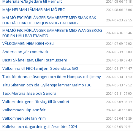
Materialare/lagledare till Herr Elit
2024-08-06 17:18
MAJA HELMAN LÄMNAR MALMÖ FBC
2024-08-06 16:06
MALMÖ FBC FÖRLÄNGER SAMARBETE MED SMAK SAK
2024-07-23 22:55
FÖR HÅLLBAR OCH MILJÖVÄNLIG CATERING
MALMÖ FBC FÖRLÄNGER SAMARBETE MED WANGESKOG
2024-07-16 15:46
FÖR EN HÅLLBAR FRAMTID
VÄLKOMMEN HEM IGEN AXEL!
2024-07-09 17:02
Andersson gör comeback
2024-06-19 16:00
Bäst i Skåne igen, Ellen Rasmussen!
2024-06-19 07:43
Välkomna till FBC-familjen, Söderslätts GK!
2024-06-17 14:47
Tack för denna säsongen och tiden Hampus och Jimmy
2024-06-14 11:50
Tiltu Siltanen och Ida Gyllensjö lämnar Malmö FBC
2024-06-13 17:52
Tack Martina, Elsa och Sandra
2024-06-11 07:00
Valberedningens förslag till årsmötet
2024-06-09 18:19
Välkommen Filip Ahnfelt
2024-06-07 16:00
Välkommen Stefan Prim
2024-06-04 15:59
Kallelse och dagordning till årsmötet 2024
2024-06-03 19:51