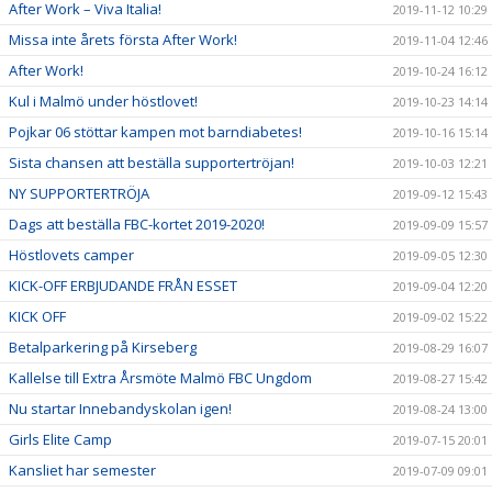
After Work – Viva Italia!
2019-11-12 10:29
Missa inte årets första After Work!
2019-11-04 12:46
After Work!
2019-10-24 16:12
Kul i Malmö under höstlovet!
2019-10-23 14:14
Pojkar 06 stöttar kampen mot barndiabetes!
2019-10-16 15:14
Sista chansen att beställa supportertröjan!
2019-10-03 12:21
NY SUPPORTERTRÖJA
2019-09-12 15:43
Dags att beställa FBC-kortet 2019-2020!
2019-09-09 15:57
Höstlovets camper
2019-09-05 12:30
KICK-OFF ERBJUDANDE FRÅN ESSET
2019-09-04 12:20
KICK OFF
2019-09-02 15:22
Betalparkering på Kirseberg
2019-08-29 16:07
Kallelse till Extra Årsmöte Malmö FBC Ungdom
2019-08-27 15:42
Nu startar Innebandyskolan igen!
2019-08-24 13:00
Girls Elite Camp
2019-07-15 20:01
Kansliet har semester
2019-07-09 09:01