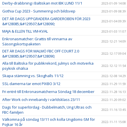
Derby-drabbning i Baltiskan mot IBK LUND 11/1
2023-01-09 14:08
Gothia Cup 2023 - Summering och bildsvep
2023-01-09 08:39
DET ÄR DAGS UPPGRADERA GARDEROBEN FÖR 2023
2023-01-04 09:39
&#128085;&#129507;&#128090;
MAJA & ELLEN TILL VM-KVAL
2023-01-03 11:07
Enkronasmatcher: Grattis till vinnarna av
2022-12-21 14:09
Säsongskortspaketen
DET ÄR DAGS FÖR MALMÖ FBC OFF COURT 2.0
2022-12-17 09:04
&#128085;&#129507;&#128090;
Alla till Baltiska för publikrekord, julmys och motverka
2022-12-12 11:54
psykisk ohälsa
Skapa stämning vs. Skoghalls 11/12
2022-12-08 14:29
SSL-damerna tar emot PIXBO 3/12
2022-11-29 11:59
Fri entré till Enkronasmatcherna Söndag 18 december
2022-11-28 16:13
After Work och innebandy i världsklass 23/11
2022-11-20 09:02
Dags för superlördag - Dubbelmatch, Ung Ultras och
2022-11-16 13:45
FBC-familjen
Välkomna på söndag 13/11 och kolla Ungdoms-SM för
2022-11-11 15:08
Pojkar 16 år