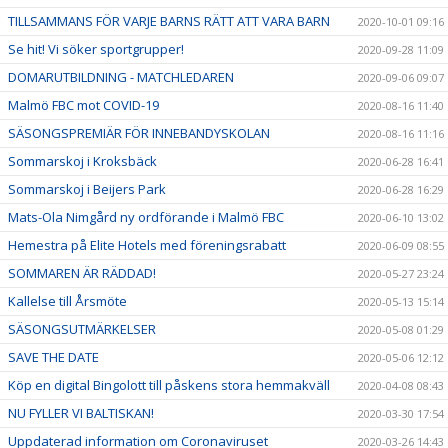
TILLSAMMANS FÖR VARJE BARNS RÄTT ATT VARA BARN
2020-10-01 09:16
Se hit! Vi söker sportgrupper!
2020-09-28 11:09
DOMARUTBILDNING - MATCHLEDAREN
2020-09-06 09:07
Malmö FBC mot COVID-19
2020-08-16 11:40
SÄSONGSPREMIÄR FÖR INNEBANDYSKOLAN
2020-08-16 11:16
Sommarskoj i Kroksbäck
2020-06-28 16:41
Sommarskoj i Beijers Park
2020-06-28 16:29
Mats-Ola Nimgård ny ordförande i Malmö FBC
2020-06-10 13:02
Hemestra på Elite Hotels med föreningsrabatt
2020-06-09 08:55
SOMMAREN ÄR RÄDDAD!
2020-05-27 23:24
Kallelse till Årsmöte
2020-05-13 15:14
SÄSONGSUTMÄRKELSER
2020-05-08 01:29
SAVE THE DATE
2020-05-06 12:12
Köp en digital Bingolott till påskens stora hemmakväll
2020-04-08 08:43
NU FYLLER VI BALTISKAN!
2020-03-30 17:54
Uppdaterad information om Coronaviruset
2020-03-26 14:43