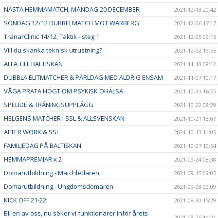
NÄSTA HEMMAMATCH, MÅNDAG 20 DECEMBER
2021-12-13 20:42
SÖNDAG 12/12 DUBBELMATCH MOT WARBERG
2021-12-06 17:17
TränarClinic 14/12, Taktik - steg 1
2021-12-05 09:15
Vill du skänka teknisk utrustning?
2021-12-02 19:55
ALLA TILL BALTISKAN
2021-11-10 08:12
DUBBLA ELITMATCHER & PÄRLDAG MED ALDRIG ENSAM
2021-11-07 10:17
VÅGA PRATA HÖGT OM PSYKISK OHÄLSA
2021-10-31 16:55
SPELIDÉ & TRÄNINGSUPPLÄGG
2021-10-22 08:29
HELGENS MATCHER I SSL & ALLSVENSKAN
2021-10-21 13:07
AFTER WORK & SSL
2021-10-13 14:05
FAMILJEDAG PÅ BALTISKAN
2021-10-07 10:54
HEMMAPREMIÄR x 2
2021-09-24 08:38
Domarutbildning - Matchledaren
2021-09-15 09:05
Domarutbildning - Ungdomsdomaren
2021-09-08 00:09
KICK OFF 21-22
2021-08-30 15:29
Bli en av oss, nu söker vi funktionärer inför årets
2021-08-25 14:21