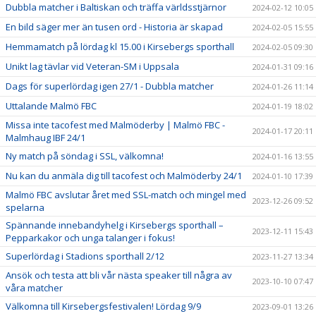
Dubbla matcher i Baltiskan och träffa världsstjärnor
2024-02-12 10:05
En bild säger mer än tusen ord - Historia är skapad
2024-02-05 15:55
Hemmamatch på lördag kl 15.00 i Kirsebergs sporthall
2024-02-05 09:30
Unikt lag tävlar vid Veteran-SM i Uppsala
2024-01-31 09:16
Dags för superlördag igen 27/1 - Dubbla matcher
2024-01-26 11:14
Uttalande Malmö FBC
2024-01-19 18:02
Missa inte tacofest med Malmöderby | Malmö FBC -
2024-01-17 20:11
Malmhaug IBF 24/1
Ny match på söndag i SSL, välkomna!
2024-01-16 13:55
Nu kan du anmäla dig till tacofest och Malmöderby 24/1
2024-01-10 17:39
Malmö FBC avslutar året med SSL-match och mingel med
2023-12-26 09:52
spelarna
Spännande innebandyhelg i Kirsebergs sporthall –
2023-12-11 15:43
Pepparkakor och unga talanger i fokus!
Superlördag i Stadions sporthall 2/12
2023-11-27 13:34
Ansök och testa att bli vår nästa speaker till några av
2023-10-10 07:47
våra matcher
Välkomna till Kirsebergsfestivalen! Lördag 9/9
2023-09-01 13:26