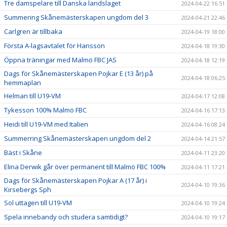
Tre damspelare till Danska landslaget
2024-04-22 16:51
Summering Skånemästerskapen ungdom del 3
2024-04-21 22:46
Carlgren är tillbaka
2024-04-19 18:00
Första A-lagsavtalet för Hansson
2024-04-18 19:30
Öppna träningar med Malmö FBC JAS
2024-04-18 12:19
Dags för Skånemästerskapen Pojkar E (13 år) på
2024-04-18 06:25
hemmaplan
Helman till U19-VM
2024-04-17 12:08
Tykesson 100% Malmö FBC
2024-04-16 17:13
Heidi till U19-VM med Italien
2024-04-16 08:24
Summerring Skånemästerskapen ungdom del 2
2024-04-14 21:57
Bäst i Skåne
2024-04-11 23:20
Elina Derwik går över permanent till Malmö FBC 100%
2024-04-11 17:21
Dags för Skånemästerskapen Pojkar A (17 år) i
2024-04-10 19:36
Kirsebergs Sph
Sol uttagen till U19-VM
2024-04-10 19:24
Spela innebandy och studera samtidigt?
2024-04-10 19:17