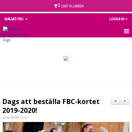
2007 KLUBBEN
MALMÖ FBC
LOGGA IN
HEM
NYHETER
OM KLUBBEN
KONTAKT
KALENDER
Dags att beställa FBC-kortet
<
>
MEDLEM
2019-2020!
2019-09-09 15:57
MATCHER