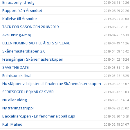
En actionfylld helg
2019-06-11 12:26
Rapport från Årsmötet
2019-05-29 22:26
Kallelse till Årsmöte
2019-05-07 09:00
TACK FÖR SÄSONGEN 2018/2019
2019-05-05 20:31
Avslutning 4 maj
2019-04-26 16:19
ELLEN NOMINERAD TILL ÅRETS SPELARE
2019-04-19 11:26
Skånemästerskapen 2.0
2019-04-08 13:42
Framgångar i Skånemästerskapen
2019-04-02 15:24
SAVE THE DATE
2019-03-31 10:19
En historisk final
2019-03-26 15:25
Nu släpper vi biljetter till finalen av Skånemästerskapen
2019-03-22 13:07
SERIESEGER I P0JKAR 02 SVÅR
2019-03-12 13:03
Nu eller aldrig!
2019-03-06 14:54
Ny träningsgrupp!
2019-02-22 23:02
Backalirarcupen - En fenomenalt ball cup!
2019-02-20 15:58
Kul i Malmö
2019-02-18 21:07