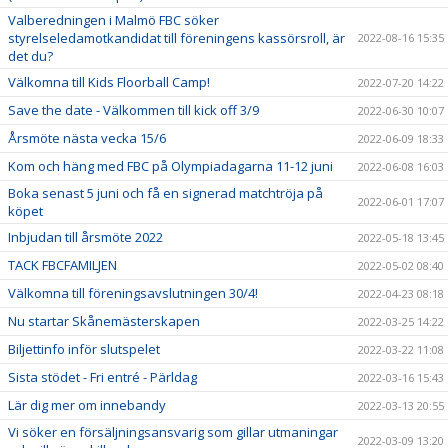
Valberedningen i Malmö FBC söker
styrelseledamotkandidat till föreningens kassörsroll, är
2022-08-16 15:35
det du?
Välkomna till Kids Floorball Camp!
2022-07-20 14:22
Save the date - Välkommen till kick off 3/9
2022-06-30 10:07
Årsmöte nästa vecka 15/6
2022-06-09 18:33
Kom och häng med FBC på Olympiadagarna 11-12 juni
2022-06-08 16:03
Boka senast 5 juni och få en signerad matchtröja på
2022-06-01 17:07
köpet
Inbjudan till årsmöte 2022
2022-05-18 13:45
TACK FBCFAMILJEN
2022-05-02 08:40
Välkomna till föreningsavslutningen 30/4!
2022-04-23 08:18
Nu startar Skånemästerskapen
2022-03-25 14:22
Biljettinfo inför slutspelet
2022-03-22 11:08
Sista stödet - Fri entré - Pärldag
2022-03-16 15:43
Lär dig mer om innebandy
2022-03-13 20:55
Vi söker en försäljningsansvarig som gillar utmaningar
2022-03-09 13:20