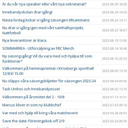
Är du vår nya speaker eller vårt nya sekretariat?
2023-08-30 18:00
Innebandyskolan drar igång!
2023-08-29 14:36
Nästa lördag kickar vi igång säsongen tillsammans
2023-08-26 16:11
Nu drar vi igång igen med vårt samhällsprojekt,
2023-08-23 18:07
Nattfotboll
Nya leverantörer är klara
2023-08-19 13:00
SOMMARREA - Utförsäljning av FBC Merch
2023-08-14 18:49
Ny säsong igång! Vill du vara med och hjälpa till som
2023-08-10 20:25
funktionär?
Välkommen på hemmapremiär i Kirsebergs sporthall
2023-08-09 15:19
12/8 kl 15.00
Nu släpps våra säsongsbiljetter för säsongen 2023-24
2023-08-04 09:00
Tack Unihoc och Innebandyesset
2023-08-02 15:19
Välkommen på årsmötet del 2 - 10/8
2023-07-13 10:31
Marcus kliver in som ny klubbchef
2023-07-03 08:16
Var med och hjälp till kring våra matchevent
2023-06-28 08:03
Save the date: Föreningskick-off 2/9
2023-06-26 08:39