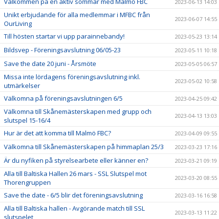
Välkommen på en aktiv sommar med Malmö FBC
2023-06-13 14:03
Unikt erbjudande för alla medlemmar i MFBC från
2023-06-07 14:55
OurLiving
Till hösten startar vi upp parainnebandy!
2023-05-23 13:14
Bildsvep - Föreningsavslutning 06/05-23
2023-05-11 10:18
Save the date 20 juni - Årsmöte
2023-05-05 06:57
Missa inte lördagens föreningsavslutning inkl.
2023-05-02 10:58
utmärkelser
Välkomna på föreningsavslutningen 6/5
2023-04-25 09:42
Välkomna till Skånemästerskapen med grupp och
2023-04-13 13:03
slutspel 15-16/4
Hur är det att komma till Malmö FBC?
2023-04-09 09:55
Välkomna till Skånemästerskapen på himmaplan 25/3
2023-03-23 17:16
Är du nyfiken på styrelsearbete eller känner en?
2023-03-21 09:19
Alla till Baltiska Hallen 26 mars - SSL Slutspel mot
2023-03-20 08:55
Thorengruppen
Save the date - 6/5 blir det föreningsavslutning
2023-03-16 16:58
Alla till Baltiska hallen - Avgörande match till SSL
2023-03-13 11:22
slutspelet