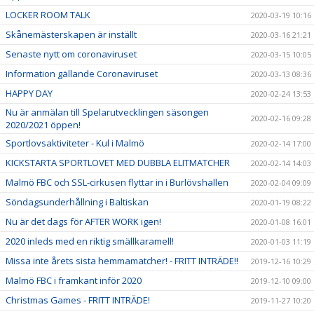
LOCKER ROOM TALK
2020-03-19 10:16
Skånemästerskapen är inställt
2020-03-16 21:21
Senaste nytt om coronaviruset
2020-03-15 10:05
Information gällande Coronaviruset
2020-03-13 08:36
HAPPY DAY
2020-02-24 13:53
Nu är anmälan till Spelarutvecklingen säsongen
2020-02-16 09:28
2020/2021 öppen!
Sportlovsaktiviteter - Kul i Malmö
2020-02-14 17:00
KICKSTARTA SPORTLOVET MED DUBBLA ELITMATCHER
2020-02-14 14:03
Malmö FBC och SSL-cirkusen flyttar in i Burlövshallen
2020-02-04 09:09
Söndagsunderhållning i Baltiskan
2020-01-19 08:22
Nu är det dags för AFTER WORK igen!
2020-01-08 16:01
2020 inleds med en riktig smällkaramell!
2020-01-03 11:19
Missa inte årets sista hemmamatcher! - FRITT INTRÄDE!!
2019-12-16 10:29
Malmö FBC i framkant inför 2020
2019-12-10 09:00
Christmas Games - FRITT INTRÄDE!
2019-11-27 10:20