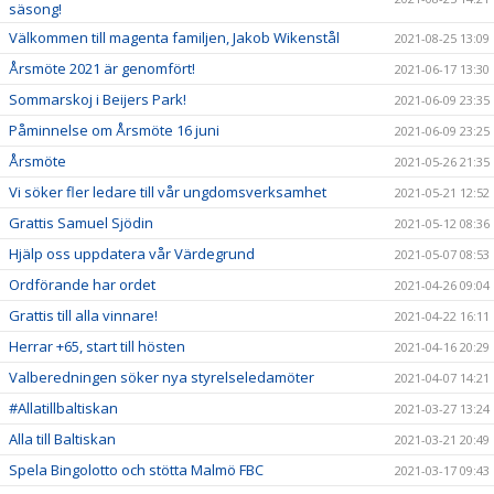
säsong!
Välkommen till magenta familjen, Jakob Wikenstål
2021-08-25 13:09
Årsmöte 2021 är genomfört!
2021-06-17 13:30
Sommarskoj i Beijers Park!
2021-06-09 23:35
Påminnelse om Årsmöte 16 juni
2021-06-09 23:25
Årsmöte
2021-05-26 21:35
Vi söker fler ledare till vår ungdomsverksamhet
2021-05-21 12:52
Grattis Samuel Sjödin
2021-05-12 08:36
Hjälp oss uppdatera vår Värdegrund
2021-05-07 08:53
Ordförande har ordet
2021-04-26 09:04
Grattis till alla vinnare!
2021-04-22 16:11
Herrar +65, start till hösten
2021-04-16 20:29
Valberedningen söker nya styrelseledamöter
2021-04-07 14:21
#Allatillbaltiskan
2021-03-27 13:24
Alla till Baltiskan
2021-03-21 20:49
Spela Bingolotto och stötta Malmö FBC
2021-03-17 09:43