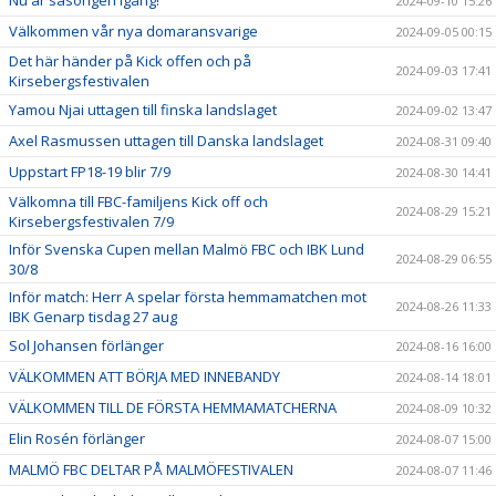
2024-09-10 15:26
Välkommen vår nya domaransvarige
2024-09-05 00:15
Det här händer på Kick offen och på
2024-09-03 17:41
Kirsebergsfestivalen
Yamou Njai uttagen till finska landslaget
2024-09-02 13:47
Axel Rasmussen uttagen till Danska landslaget
2024-08-31 09:40
Uppstart FP18-19 blir 7/9
2024-08-30 14:41
Välkomna till FBC-familjens Kick off och
2024-08-29 15:21
Kirsebergsfestivalen 7/9
Inför Svenska Cupen mellan Malmö FBC och IBK Lund
2024-08-29 06:55
30/8
Inför match: Herr A spelar första hemmamatchen mot
2024-08-26 11:33
IBK Genarp tisdag 27 aug
Sol Johansen förlänger
2024-08-16 16:00
VÄLKOMMEN ATT BÖRJA MED INNEBANDY
2024-08-14 18:01
VÄLKOMMEN TILL DE FÖRSTA HEMMAMATCHERNA
2024-08-09 10:32
Elin Rosén förlänger
2024-08-07 15:00
MALMÖ FBC DELTAR PÅ MALMÖFESTIVALEN
2024-08-07 11:46