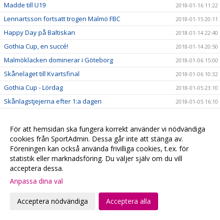
Madde till U19
2018-01-16 11:22
Lennartsson fortsatt trogen Malmö FBC
2018-01-15 20:11
Happy Day på Baltiskan
2018-01-14 22:40
Gothia Cup, en succé!
2018-01-14 20:50
Malmöklacken dominerar i Göteborg
2018-01-06 15:00
Skånelaget till Kvartsfinal
2018-01-06 10:32
Gothia Cup - Lördag
2018-01-05 23:10
Skånlagstjejerna efter 1:a dagen
2018-01-05 16:10
Vinst mot samarbetsklubben Hvidovre
2018-01-05 15:46
Skånelaget
För att hemsidan ska fungera korrekt använder vi nödvändiga
2018-01-04 11:20
cookies från SportAdmin. Dessa går inte att stänga av.
Se våra Gothia-lag på webben
2018-01-04 10:24
Föreningen kan också använda frivilliga cookies, t.ex. för
Följ våra lag på Gothia Cup
2018-01-04 05:47
statistik eller marknadsföring. Du väljer själv om du vill
acceptera dessa.
#fbcfamiljen goes Gothia
2018-01-02 20:58
Anpassa dina val
God Jul & Gott Nytt År
2017-12-23 20:13
Kansliet håller stängd
2017-12-22 20:28
Acceptera nödvändiga
Acceptera alla
Hyllade VM-hjältar
2017-12-22 00:15