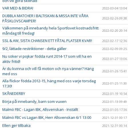
och vill göra skillnad
VAR MED & BIDRA!
2022-03-04 13:04
DUBBLA MATCHER I BALTISKAN & MISSA INTE VÅRA
2022-02-26 09:38
PÅSKLOVSCAMPER!
Välkommen på innebandy hela Sportlovet kostnadsfritt
2022-02-20 20:14
måndag till fredag!
SSL & AW, SISTA CHANSEN ETT FÅTAL PLATSER KVAR!
2022-02-17 12:36
9/2, lättade restriktioner - detta gäller
2022-02-09 09:25
Nu söker vi pojkar födda runt 2014-17 som vill ha en
2022-01-27 13:06
aktiv fritid!
Är du kvinna och vill få motion och nya vänner? Häng
2022-01-26 15:41
med oss
Alla flickor födda 2012-15, häng med oss varje torsdag
2022-01-25 11:30
17.30!
SKÅNEDERBY
2022-01-19 10:54
Börja på innebandy, barn som vuxen
2022-01-13 09:49
Malmö FBC - Lagan IBK, Allsvenskan - Inställt
2022-01-05 17:36
Malmö FBC vs Lagan IBK, Herr Allsvenskan 6/1 13:00
2021-12-31 00:17
Ellen ger tillbaka
2021-12-31 00:14