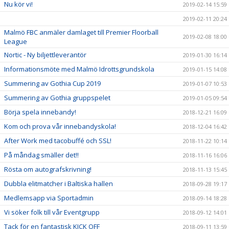
Nu kör vi!
2019-02-14 15:59
2019-02-11 20:24
Malmö FBC anmäler damlaget till Premier Floorball
2019-02-08 18:00
League
Nortic - Ny biljettleverantör
2019-01-30 16:14
Informationsmöte med Malmö Idrottsgrundskola
2019-01-15 14:08
Summering av Gothia Cup 2019
2019-01-07 10:53
Summering av Gothia gruppspelet
2019-01-05 09:54
Börja spela innebandy!
2018-12-21 16:09
Kom och prova vår innebandyskola!
2018-12-04 16:42
After Work med tacobuffé och SSL!
2018-11-22 10:14
På måndag smäller det!!
2018-11-16 16:06
Rösta om autografskrivning!
2018-11-13 15:45
Dubbla elitmatcher i Baltiska hallen
2018-09-28 19:17
Medlemsapp via Sportadmin
2018-09-14 18:28
Vi söker folk till vår Eventgrupp
2018-09-12 14:01
Tack för en fantastisk KICK OFF
2018-09-11 13:59