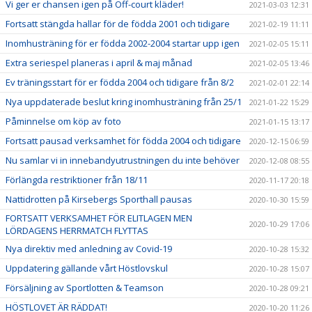
Vi ger er chansen igen på Off-court kläder!
2021-03-03 12:31
Fortsatt stängda hallar för de födda 2001 och tidigare
2021-02-19 11:11
Inomhusträning för er födda 2002-2004 startar upp igen
2021-02-05 15:11
Extra seriespel planeras i april & maj månad
2021-02-05 13:46
Ev träningsstart för er födda 2004 och tidigare från 8/2
2021-02-01 22:14
Nya uppdaterade beslut kring inomhusträning från 25/1
2021-01-22 15:29
Påminnelse om köp av foto
2021-01-15 13:17
Fortsatt pausad verksamhet för födda 2004 och tidigare
2020-12-15 06:59
Nu samlar vi in innebandyutrustningen du inte behöver
2020-12-08 08:55
Förlängda restriktioner från 18/11
2020-11-17 20:18
Nattidrotten på Kirsebergs Sporthall pausas
2020-10-30 15:59
FORTSATT VERKSAMHET FÖR ELITLAGEN MEN
2020-10-29 17:06
LÖRDAGENS HERRMATCH FLYTTAS
Nya direktiv med anledning av Covid-19
2020-10-28 15:32
Uppdatering gällande vårt Höstlovskul
2020-10-28 15:07
Försäljning av Sportlotten & Teamson
2020-10-28 09:21
HÖSTLOVET ÄR RÄDDAT!
2020-10-20 11:26