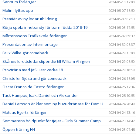
Sannum förlänger
2024-05-10 17:00
Molin flyttas upp
2024-05-07 15:50
Premiär av ny ledarutbildning
2024-05-07 07:13
Börja spela innebandy för barn födda 2018-19
2024-05-03 17:53
Mårtenssons Trafikskola förlänger
2024-05-02 09:37
Presentation av Intermontage
2024-04-30 06:37
Felix Wilke gör comeback
2024-04-29 15:00
Skånes Idrottsledarstipendie till William Ahlgren
2024-04-29 06:50
Provträna med JAS Herr vecka 18
2024-04-28 10:58
Christofer Sjöstrand gör comeback
2024-04-26 16:05
Oscar Franco de Castro förlänger
2024-04-25 17:36
Tack Hampus, Isak, Daniel och Alexander
2024-04-25 10:53
Daniel Larsson är klar som ny huvudtränare för Dam U
2024-04-24 20:48
Mattias Egertz förlänger
2024-04-24 13:16
Sommarens höjdpunkt för tjejer - Girls Summer Camp
2024-04-23 14:42
Öppen träning H4
2024-04-23 07:45