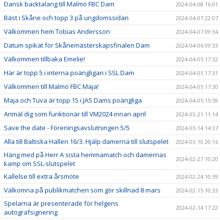
Dansk backtalang till Malmö FBC Dam
2024-04-08 16:01
Bäst i Skåne och topp 3 på ungdomssidan
2024-04-07 22:07
Välkommen hem Tobias Andersson
2024-04-07 09:34
Datum spikat för Skånemästerskapsfinalen Dam
2024-04-06 09:33
Välkommen tillbaka Emelie!
2024-04-05 17:32
Här är topp 5 i interna poängligan i SSL Dam
2024-04-05 17:31
Välkommen till Malmö FBC Maja!
2024-04-05 17:30
Maja och Tuva är topp 15 i JAS Dams poängliga
2024-04-05 15:59
Anmäl dig som funktionär till VM2024 innan april
2024-03-21 11:14
Save the date - Föreningsavslutningen 5/5
2024-03-14 14:37
Alla till Baltiska Hallen 16/3. Hjälp damerna till slutspelet
2024-03-10 20:16
Häng med på Herr A sista hemmamatch och damernas
2024-02-27 10:20
kamp om SSL-slutspelet
Kallelse till extra årsmöte
2024-02-24 10:39
Välkomna på publikmatchen som gör skillnad 8 mars
2024-02-15 10:33
Spelarna är presenterade för helgens
2024-02-14 17:22
autografsignering