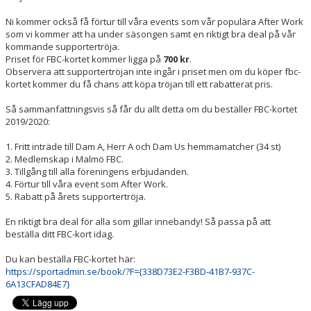
Ni kommer också få förtur till våra events som vår populära After Work
som vi kommer att ha under säsongen samt en riktigt bra deal på vår
kommande supportertröja.
Priset för FBC-kortet kommer ligga på
700 kr
.
Observera att supportertröjan inte ingår i priset men om du köper fbc-
kortet kommer du få chans att köpa tröjan till ett rabatterat pris.
Så sammanfattningsvis så får du allt detta om du beställer FBC-kortet
2019/2020:
1. Fritt inträde till Dam A, Herr A och Dam Us hemmamatcher (34 st)
2. Medlemskap i Malmö FBC.
3. Tillgång till alla föreningens erbjudanden.
4. Förtur till våra event som After Work.
5. Rabatt på årets supportertröja.
En riktigt bra deal för alla som gillar innebandy! Så passa på att
beställa ditt FBC-kort idag.
Du kan beställa FBC-kortet här:
https://sportadmin.se/book/?F={338D73E2-F3BD-41B7-937C-
6A13CFAD84E7}