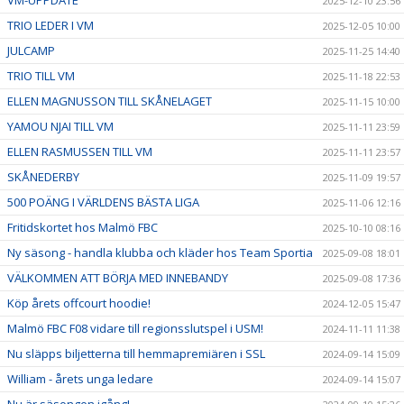
2025-12-10 23:56
TRIO LEDER I VM
2025-12-05 10:00
JULCAMP
2025-11-25 14:40
TRIO TILL VM
2025-11-18 22:53
ELLEN MAGNUSSON TILL SKÅNELAGET
2025-11-15 10:00
YAMOU NJAI TILL VM
2025-11-11 23:59
ELLEN RASMUSSEN TILL VM
2025-11-11 23:57
SKÅNEDERBY
2025-11-09 19:57
500 POÄNG I VÄRLDENS BÄSTA LIGA
2025-11-06 12:16
Fritidskortet hos Malmö FBC
2025-10-10 08:16
Ny säsong - handla klubba och kläder hos Team Sportia
2025-09-08 18:01
VÄLKOMMEN ATT BÖRJA MED INNEBANDY
2025-09-08 17:36
Köp årets offcourt hoodie!
2024-12-05 15:47
Malmö FBC F08 vidare till regionsslutspel i USM!
2024-11-11 11:38
Nu släpps biljetterna till hemmapremiären i SSL
2024-09-14 15:09
William - årets unga ledare
2024-09-14 15:07
Nu är säsongen igång!