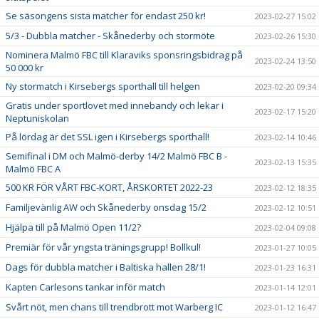
Se säsongens sista matcher för endast 250 kr!
2023-02-27 15:02
5/3 - Dubbla matcher - Skånederby och stormöte
2023-02-26 15:30
Nominera Malmö FBC till Klaraviks sponsringsbidrag på
2023-02-24 13:50
50 000 kr
Ny stormatch i Kirsebergs sporthall till helgen
2023-02-20 09:34
Gratis under sportlovet med innebandy och lekar i
2023-02-17 15:20
Neptuniskolan
På lördag är det SSL igen i Kirsebergs sporthall!
2023-02-14 10:46
Semifinal i DM och Malmö-derby 14/2 Malmö FBC B -
2023-02-13 15:35
Malmö FBC A
500 KR FÖR VÅRT FBC-KORT, ÅRSKORTET 2022-23
2023-02-12 18:35
Familjevänlig AW och Skånederby onsdag 15/2
2023-02-12 10:51
Hjälpa till på Malmö Open 11/2?
2023-02-04 09:08
Premiär för vår yngsta träningsgrupp! Bollkul!
2023-01-27 10:05
Dags för dubbla matcher i Baltiska hallen 28/1!
2023-01-23 16:31
Kapten Carlesons tankar inför match
2023-01-14 12:01
Svårt nöt, men chans till trendbrott mot Warberg IC
2023-01-12 16:47