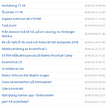
Avslutning 17-18
2018-04-18 09:03
Årsmöte 17-18
2018-04-16 12:30
Kapten Karlsson till U19 VM
2018-04-11 12:43
Tack Joon!
2018-04-06 09:27
Från division två till SSL på en säsong, nu förlänger
2018-04-04 21:48
Marika
Bli vår HJÄLTE du med och bidra till SM-slutspelet 2018
2018-03-24 07:40
Webbsändning av Kvartsfinal 2
2018-03-23 22:52
EXTRA! Målvaktsspecial på Malmö Floorball Camp
2018-03-23 15:52
Kvartsfinal 2:5
2018-03-19 09:10
Vi möblerar om
2018-03-16 11:26
Mainz Ohlsson blir Malmö trogen
2018-03-07 09:00
Sista seriematchen på himmaplan!
2018-03-06 20:06
Säkra kontrakt
2018-03-05 22:50
Nytt tjejlag startar upp i Slottsstaden
2018-03-04 23:27
JAKT PÅ KONTRAKT
2018-03-03 11:26