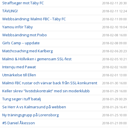
Straffseger mot Täby FC
2018-02-11 20:30
TÄVLING!
2018-02-11 12:24
Webbsändning: Malmö FBC - Täby FC
2018-02-11 09:00
Yamou inför Täby
2018-02-10 19:04
Webbsändning mot Pixbo
2018-02-08 16:00
Girls Camp – uppdate
2018-02-08 09:00
Matchcoaching med Karlberg
2018-02-06 20:23
Malmö & Höllviken i gemensam SSL-fest
2018-02-05 10:21
Intervju med Pawat
2018-02-02 16:00
Utmärkelse till Ellen
2018-02-01 13:00
Malmö FBC rustar och värvar back från SSL-konkurrent
2018-01-30 16:00
Keller skrev ”livstidskontrakt” med sin moderklubb
2018-01-29 16:00
Tung seger i tuff batalj
2018-01-29 00:29
Se Herr A vs Kalmarsund på webben
2018-01-26 16:41
Ny träningsgrupp på Lorensborg
2018-01-25 10:00
#5 Daniel Åkesson
2018-01-21 09:00