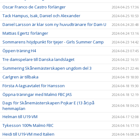
Oscar Franco de Castro förlänger
2024-04-25 17:36
Tack Hampus, Isak, Daniel och Alexander
2024-04-25 10:53
Daniel Larsson är klar som ny huvudtränare för Dam U
2024-04-24 20:48
Mattias Egertz förlänger
2024-04-24 13:16
Sommarens höjdpunkt för tjejer - Girls Summer Camp
2024-04-23 14:42
Öppen träning H4
2024-04-23 07:45
Tre damspelare till Danska landslaget
2024-04-22 16:51
Summering Skånemästerskapen ungdom del 3
2024-04-21 22:46
Carlgren är tillbaka
2024-04-19 18:00
Första A-lagsavtalet för Hansson
2024-04-18 19:30
Öppna träningar med Malmö FBC JAS
2024-04-18 12:19
Dags för Skånemästerskapen Pojkar E (13 år) på
2024-04-18 06:25
hemmaplan
Helman till U19-VM
2024-04-17 12:08
Tykesson 100% Malmö FBC
2024-04-16 17:13
Heidi till U19-VM med Italien
2024-04-16 08:24