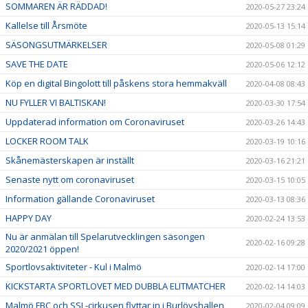
SOMMAREN ÄR RÄDDAD!
2020-05-27 23:24
Kallelse till Årsmöte
2020-05-13 15:14
SÄSONGSUTMÄRKELSER
2020-05-08 01:29
SAVE THE DATE
2020-05-06 12:12
Köp en digital Bingolott till påskens stora hemmakväll
2020-04-08 08:43
NU FYLLER VI BALTISKAN!
2020-03-30 17:54
Uppdaterad information om Coronaviruset
2020-03-26 14:43
LOCKER ROOM TALK
2020-03-19 10:16
Skånemästerskapen är inställt
2020-03-16 21:21
Senaste nytt om coronaviruset
2020-03-15 10:05
Information gällande Coronaviruset
2020-03-13 08:36
HAPPY DAY
2020-02-24 13:53
Nu är anmälan till Spelarutvecklingen säsongen
2020-02-16 09:28
2020/2021 öppen!
Sportlovsaktiviteter - Kul i Malmö
2020-02-14 17:00
KICKSTARTA SPORTLOVET MED DUBBLA ELITMATCHER
2020-02-14 14:03
Malmö FBC och SSL-cirkusen flyttar in i Burlövshallen
2020-02-04 09:09