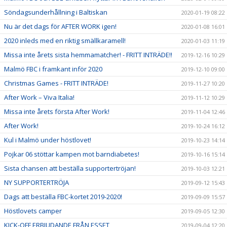
Söndagsunderhållning i Baltiskan
2020-01-19 08:22
Nu är det dags för AFTER WORK igen!
2020-01-08 16:01
2020 inleds med en riktig smällkaramell!
2020-01-03 11:19
Missa inte årets sista hemmamatcher! - FRITT INTRÄDE!!
2019-12-16 10:29
Malmö FBC i framkant inför 2020
2019-12-10 09:00
Christmas Games - FRITT INTRÄDE!
2019-11-27 10:20
After Work – Viva Italia!
2019-11-12 10:29
Missa inte årets första After Work!
2019-11-04 12:46
After Work!
2019-10-24 16:12
Kul i Malmö under höstlovet!
2019-10-23 14:14
Pojkar 06 stöttar kampen mot barndiabetes!
2019-10-16 15:14
Sista chansen att beställa supportertröjan!
2019-10-03 12:21
NY SUPPORTERTRÖJA
2019-09-12 15:43
Dags att beställa FBC-kortet 2019-2020!
2019-09-09 15:57
Höstlovets camper
2019-09-05 12:30
KICK-OFF ERBJUDANDE FRÅN ESSET
2019-09-04 12:20