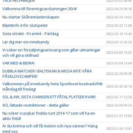
TACK FBCFAMILJEN
2022-05-02 08:40
Välkomna till föreningsavslutningen 30/4!
2022-04-23 08:18
Nu startar Skånemästerskapen
2022-03-25 14:22
Biljettinfo inför slutspelet
2022-03-22 11:08
Sista stödet - Fri entré - Pärldag
2022-03-16 15:43
Lär dig mer om innebandy
2022-03-13 20:55
Vi söker en försäljningsansvarig som gillar utmaningar
2022-03-09 13:20
och vill göra skillnad
VAR MED & BIDRA!
2022-03-04 13:04
DUBBLA MATCHER I BALTISKAN & MISSA INTE VÅRA
2022-02-26 09:38
PÅSKLOVSCAMPER!
Välkommen på innebandy hela Sportlovet kostnadsfritt
2022-02-20 20:14
måndag till fredag!
SSL & AW, SISTA CHANSEN ETT FÅTAL PLATSER KVAR!
2022-02-17 12:36
9/2, lättade restriktioner - detta gäller
2022-02-09 09:25
Nu söker vi pojkar födda runt 2014-17 som vill ha en
2022-01-27 13:06
aktiv fritid!
Är du kvinna och vill få motion och nya vänner? Häng
2022-01-26 15:41
med oss