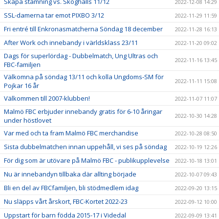
Skapa stämning vs. Skoghalls 11/12
2022-12-08 14:29
SSL-damerna tar emot PIXBO 3/12
2022-11-29 11:59
Fri entré till Enkronasmatcherna Söndag 18 december
2022-11-28 16:13
After Work och innebandy i världsklass 23/11
2022-11-20 09:02
Dags för superlördag - Dubbelmatch, Ung Ultras och
2022-11-16 13:45
FBC-familjen
Välkomna på söndag 13/11 och kolla Ungdoms-SM för
2022-11-11 15:08
Pojkar 16 år
Välkommen till 2007-klubben!
2022-11-07 11:07
Malmö FBC erbjuder innebandy gratis för 6-10 åringar
2022-10-30 14:28
under höstlovet
Var med och ta fram Malmö FBC merchandise
2022-10-28 08:50
Sista dubbelmatchen innan uppehåll, vi ses på söndag
2022-10-19 12:26
För dig som är utövare på Malmö FBC - publikupplevelse
2022-10-18 13:01
Nu är innebandyn tillbaka där allting började
2022-10-07 09:43
Bli en del av FBCfamiljen, bli stödmedlem idag
2022-09-20 13:15
Nu släpps vårt årskort, FBC-Kortet 2022-23
2022-09-12 10:00
Uppstart för barn födda 2015-17 i Videdal
2022-09-09 13:41