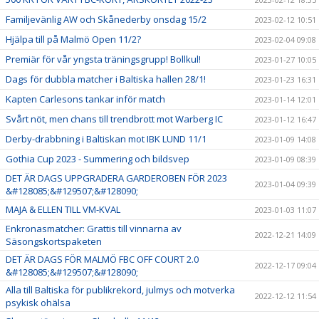
Familjevänlig AW och Skånederby onsdag 15/2
2023-02-12 10:51
Hjälpa till på Malmö Open 11/2?
2023-02-04 09:08
Premiär för vår yngsta träningsgrupp! Bollkul!
2023-01-27 10:05
Dags för dubbla matcher i Baltiska hallen 28/1!
2023-01-23 16:31
Kapten Carlesons tankar inför match
2023-01-14 12:01
Svårt nöt, men chans till trendbrott mot Warberg IC
2023-01-12 16:47
Derby-drabbning i Baltiskan mot IBK LUND 11/1
2023-01-09 14:08
Gothia Cup 2023 - Summering och bildsvep
2023-01-09 08:39
DET ÄR DAGS UPPGRADERA GARDEROBEN FÖR 2023
2023-01-04 09:39
&#128085;&#129507;&#128090;
MAJA & ELLEN TILL VM-KVAL
2023-01-03 11:07
Enkronasmatcher: Grattis till vinnarna av
2022-12-21 14:09
Säsongskortspaketen
DET ÄR DAGS FÖR MALMÖ FBC OFF COURT 2.0
2022-12-17 09:04
&#128085;&#129507;&#128090;
Alla till Baltiska för publikrekord, julmys och motverka
2022-12-12 11:54
psykisk ohälsa