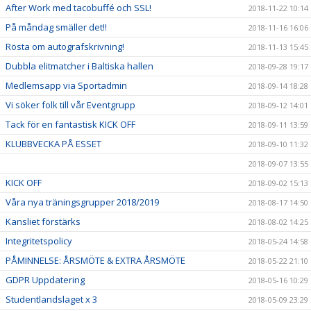
After Work med tacobuffé och SSL!
2018-11-22 10:14
På måndag smäller det!!
2018-11-16 16:06
Rösta om autografskrivning!
2018-11-13 15:45
Dubbla elitmatcher i Baltiska hallen
2018-09-28 19:17
Medlemsapp via Sportadmin
2018-09-14 18:28
Vi söker folk till vår Eventgrupp
2018-09-12 14:01
Tack för en fantastisk KICK OFF
2018-09-11 13:59
KLUBBVECKA PÅ ESSET
2018-09-10 11:32
2018-09-07 13:55
KICK OFF
2018-09-02 15:13
Våra nya träningsgrupper 2018/2019
2018-08-17 14:50
Kansliet förstärks
2018-08-02 14:25
Integritetspolicy
2018-05-24 14:58
PÅMINNELSE: ÅRSMÖTE & EXTRA ÅRSMÖTE
2018-05-22 21:10
GDPR Uppdatering
2018-05-16 10:29
Studentlandslaget x 3
2018-05-09 23:29