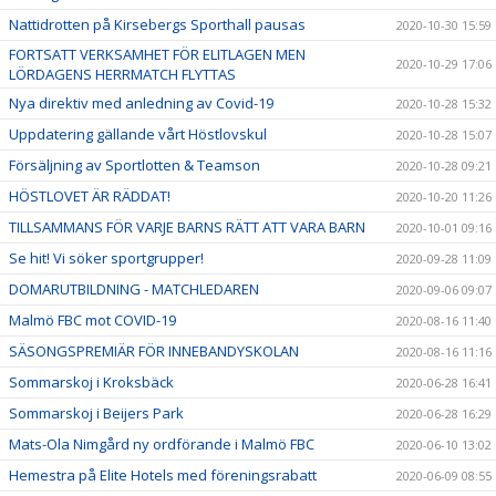
Nattidrotten på Kirsebergs Sporthall pausas
2020-10-30 15:59
FORTSATT VERKSAMHET FÖR ELITLAGEN MEN
2020-10-29 17:06
LÖRDAGENS HERRMATCH FLYTTAS
Nya direktiv med anledning av Covid-19
2020-10-28 15:32
Uppdatering gällande vårt Höstlovskul
2020-10-28 15:07
Försäljning av Sportlotten & Teamson
2020-10-28 09:21
HÖSTLOVET ÄR RÄDDAT!
2020-10-20 11:26
TILLSAMMANS FÖR VARJE BARNS RÄTT ATT VARA BARN
2020-10-01 09:16
Se hit! Vi söker sportgrupper!
2020-09-28 11:09
DOMARUTBILDNING - MATCHLEDAREN
2020-09-06 09:07
Malmö FBC mot COVID-19
2020-08-16 11:40
SÄSONGSPREMIÄR FÖR INNEBANDYSKOLAN
2020-08-16 11:16
Sommarskoj i Kroksbäck
2020-06-28 16:41
Sommarskoj i Beijers Park
2020-06-28 16:29
Mats-Ola Nimgård ny ordförande i Malmö FBC
2020-06-10 13:02
Hemestra på Elite Hotels med föreningsrabatt
2020-06-09 08:55