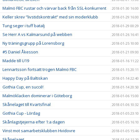
Malmö FBC rustar och värvar back från SSL-konkurrent
2018-01-30 16:00
Keller skrev ”livstidskontrakt” med sin moderklubb
2018-01-29 16:00
Tung seger i tuff batalj
2018-01-29 00:29
Se Herr A vs Kalmarsund på webben
2018-01-26 16:41
Ny träningsgrupp på Lorensborg
2018-01-25 10:00
#5 Daniel Åkesson
2018-01-21 09:00
Madde till U19
2018-01-16 11:22
Lennartsson fortsatt trogen Malmö FBC
2018-01-15 20:11
Happy Day på Baltiskan
2018-01-14 22:40
Gothia Cup, en succé!
2018-01-14 20:50
Malmöklacken dominerar i Göteborg
2018-01-06 15:00
Skånelaget till Kvartsfinal
2018-01-06 10:32
Gothia Cup - Lördag
2018-01-05 23:10
Skånlagstjejerna efter 1:a dagen
2018-01-05 16:10
Vinst mot samarbetsklubben Hvidovre
2018-01-05 15:46
Skånelaget
2018-01-04 11:20