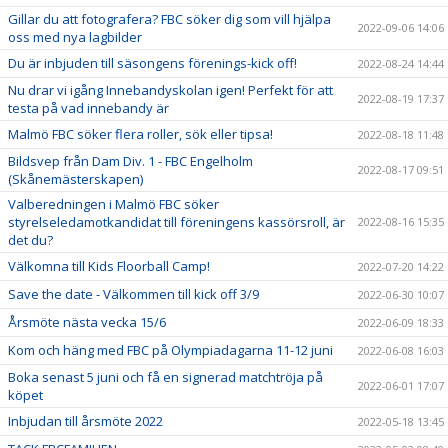
Gillar du att fotografera? FBC söker dig som vill hjälpa
2022-09-06 14:06
oss med nya lagbilder
Du är inbjuden till säsongens förenings-kick off!
2022-08-24 14:44
Nu drar vi igång Innebandyskolan igen! Perfekt för att
2022-08-19 17:37
testa på vad innebandy är
Malmö FBC söker flera roller, sök eller tipsa!
2022-08-18 11:48
Bildsvep från Dam Div. 1 - FBC Engelholm
2022-08-17 09:51
(Skånemästerskapen)
Valberedningen i Malmö FBC söker
styrelseledamotkandidat till föreningens kassörsroll, är
2022-08-16 15:35
det du?
Välkomna till Kids Floorball Camp!
2022-07-20 14:22
Save the date - Välkommen till kick off 3/9
2022-06-30 10:07
Årsmöte nästa vecka 15/6
2022-06-09 18:33
Kom och häng med FBC på Olympiadagarna 11-12 juni
2022-06-08 16:03
Boka senast 5 juni och få en signerad matchtröja på
2022-06-01 17:07
köpet
Inbjudan till årsmöte 2022
2022-05-18 13:45