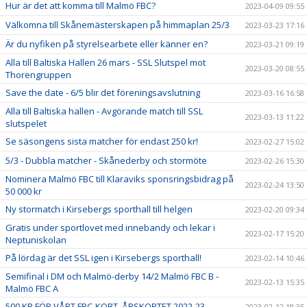
Hur är det att komma till Malmö FBC?
2023-04-09 09:55
Välkomna till Skånemästerskapen på himmaplan 25/3
2023-03-23 17:16
Är du nyfiken på styrelsearbete eller känner en?
2023-03-21 09:19
Alla till Baltiska Hallen 26 mars - SSL Slutspel mot
2023-03-20 08:55
Thorengruppen
Save the date - 6/5 blir det föreningsavslutning
2023-03-16 16:58
Alla till Baltiska hallen - Avgörande match till SSL
2023-03-13 11:22
slutspelet
Se säsongens sista matcher för endast 250 kr!
2023-02-27 15:02
5/3 - Dubbla matcher - Skånederby och stormöte
2023-02-26 15:30
Nominera Malmö FBC till Klaraviks sponsringsbidrag på
2023-02-24 13:50
50 000 kr
Ny stormatch i Kirsebergs sporthall till helgen
2023-02-20 09:34
Gratis under sportlovet med innebandy och lekar i
2023-02-17 15:20
Neptuniskolan
På lördag är det SSL igen i Kirsebergs sporthall!
2023-02-14 10:46
Semifinal i DM och Malmö-derby 14/2 Malmö FBC B -
2023-02-13 15:35
Malmö FBC A
500 KR FÖR VÅRT FBC-KORT, ÅRSKORTET 2022-23
2023-02-12 18:35