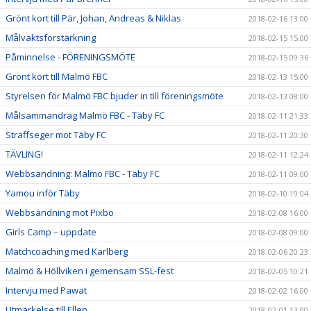
Grönt kort till Pär, Johan, Andreas & Niklas
2018-02-16 13:00
Målvaktsförstärkning
2018-02-15 15:00
Påminnelse - FÖRENINGSMÖTE
2018-02-15 09:36
Grönt kort till Malmö FBC
2018-02-13 15:00
Styrelsen för Malmö FBC bjuder in till föreningsmöte
2018-02-13 08:00
Målsammandrag Malmö FBC - Täby FC
2018-02-11 21:33
Straffseger mot Täby FC
2018-02-11 20:30
TÄVLING!
2018-02-11 12:24
Webbsändning: Malmö FBC - Täby FC
2018-02-11 09:00
Yamou inför Täby
2018-02-10 19:04
Webbsändning mot Pixbo
2018-02-08 16:00
Girls Camp – uppdate
2018-02-08 09:00
Matchcoaching med Karlberg
2018-02-06 20:23
Malmö & Höllviken i gemensam SSL-fest
2018-02-05 10:21
Intervju med Pawat
2018-02-02 16:00
Utmärkelse till Ellen
2018-02-01 13:00