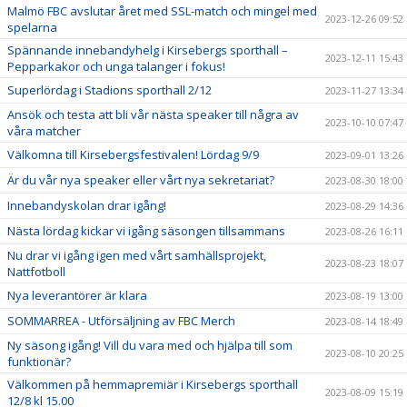
Malmö FBC avslutar året med SSL-match och mingel med
2023-12-26 09:52
spelarna
Spännande innebandyhelg i Kirsebergs sporthall –
2023-12-11 15:43
Pepparkakor och unga talanger i fokus!
Superlördag i Stadions sporthall 2/12
2023-11-27 13:34
Ansök och testa att bli vår nästa speaker till några av
2023-10-10 07:47
våra matcher
Välkomna till Kirsebergsfestivalen! Lördag 9/9
2023-09-01 13:26
Är du vår nya speaker eller vårt nya sekretariat?
2023-08-30 18:00
Innebandyskolan drar igång!
2023-08-29 14:36
Nästa lördag kickar vi igång säsongen tillsammans
2023-08-26 16:11
Nu drar vi igång igen med vårt samhällsprojekt,
2023-08-23 18:07
Nattfotboll
Nya leverantörer är klara
2023-08-19 13:00
SOMMARREA - Utförsäljning av FBC Merch
2023-08-14 18:49
Ny säsong igång! Vill du vara med och hjälpa till som
2023-08-10 20:25
funktionär?
Välkommen på hemmapremiär i Kirsebergs sporthall
2023-08-09 15:19
12/8 kl 15.00