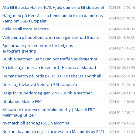
Alla till Baltiska Hallen 16/3. Hjälp damerna till slutspelet
2024-03-10 20:16
Häng med på Herr A sista hemmamatch och damernas
2024-02-27 10:20
kamp om SSL-slutspelet
Kallelse till extra årsmöte
2024-02-24 10:39
Välkomna på publikmatchen som gör skillnad 8 mars
2024-02-15 10:33
Spelarna är presenterade för helgens
2024-02-14 17:22
autografsignering
Dubbla matcher i Baltiskan och träffa världsstjärnor
2024-02-12 10:05
En bild säger mer än tusen ord - Historia är skapad
2024-02-05 15:55
Hemmamatch på lördag kl 15.00 i Kirsebergs sporthall
2024-02-05 09:30
Unikt lag tävlar vid Veteran-SM i Uppsala
2024-01-31 09:16
Dags för superlördag igen 27/1 - Dubbla matcher
2024-01-26 11:14
Uttalande Malmö FBC
2024-01-19 18:02
Missa inte tacofest med Malmöderby | Malmö FBC -
2024-01-17 20:11
Malmhaug IBF 24/1
Ny match på söndag i SSL, välkomna!
2024-01-16 13:55
Nu kan du anmäla dig till tacofest och Malmöderby 24/1
2024-01-10 17:39