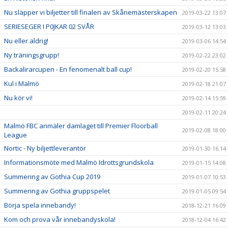
Nu släpper vi biljetter till finalen av Skånemästerskapen
2019-03-22 13:07
SERIESEGER I P0JKAR 02 SVÅR
2019-03-12 13:03
Nu eller aldrig!
2019-03-06 14:54
Ny träningsgrupp!
2019-02-22 23:02
Backalirarcupen - En fenomenalt ball cup!
2019-02-20 15:58
Kul i Malmö
2019-02-18 21:07
Nu kör vi!
2019-02-14 15:59
2019-02-11 20:24
Malmö FBC anmäler damlaget till Premier Floorball
2019-02-08 18:00
League
Nortic - Ny biljettleverantör
2019-01-30 16:14
Informationsmöte med Malmö Idrottsgrundskola
2019-01-15 14:08
Summering av Gothia Cup 2019
2019-01-07 10:53
Summering av Gothia gruppspelet
2019-01-05 09:54
Börja spela innebandy!
2018-12-21 16:09
Kom och prova vår innebandyskola!
2018-12-04 16:42