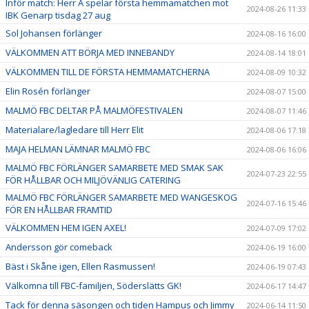
Inför match: Herr A spelar första hemmamatchen mot
2024-08-26 11:33
IBK Genarp tisdag 27 aug
Sol Johansen förlänger
2024-08-16 16:00
VÄLKOMMEN ATT BÖRJA MED INNEBANDY
2024-08-14 18:01
VÄLKOMMEN TILL DE FÖRSTA HEMMAMATCHERNA
2024-08-09 10:32
Elin Rosén förlänger
2024-08-07 15:00
MALMÖ FBC DELTAR PÅ MALMÖFESTIVALEN
2024-08-07 11:46
Materialare/lagledare till Herr Elit
2024-08-06 17:18
MAJA HELMAN LÄMNAR MALMÖ FBC
2024-08-06 16:06
MALMÖ FBC FÖRLÄNGER SAMARBETE MED SMAK SAK
2024-07-23 22:55
FÖR HÅLLBAR OCH MILJÖVÄNLIG CATERING
MALMÖ FBC FÖRLÄNGER SAMARBETE MED WANGESKOG
2024-07-16 15:46
FÖR EN HÅLLBAR FRAMTID
VÄLKOMMEN HEM IGEN AXEL!
2024-07-09 17:02
Andersson gör comeback
2024-06-19 16:00
Bäst i Skåne igen, Ellen Rasmussen!
2024-06-19 07:43
Välkomna till FBC-familjen, Söderslätts GK!
2024-06-17 14:47
Tack för denna säsongen och tiden Hampus och Jimmy
2024-06-14 11:50