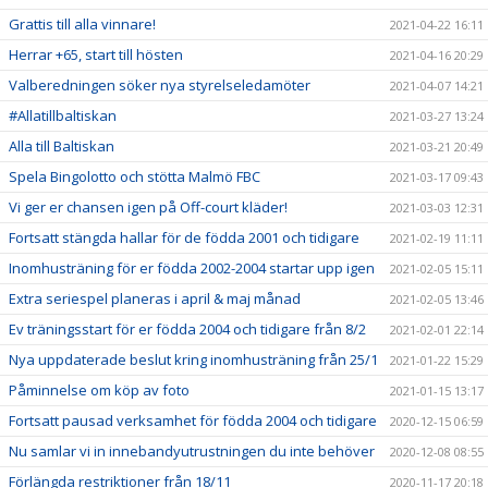
Grattis till alla vinnare!
2021-04-22 16:11
Herrar +65, start till hösten
2021-04-16 20:29
Valberedningen söker nya styrelseledamöter
2021-04-07 14:21
#Allatillbaltiskan
2021-03-27 13:24
Alla till Baltiskan
2021-03-21 20:49
Spela Bingolotto och stötta Malmö FBC
2021-03-17 09:43
Vi ger er chansen igen på Off-court kläder!
2021-03-03 12:31
Fortsatt stängda hallar för de födda 2001 och tidigare
2021-02-19 11:11
Inomhusträning för er födda 2002-2004 startar upp igen
2021-02-05 15:11
Extra seriespel planeras i april & maj månad
2021-02-05 13:46
Ev träningsstart för er födda 2004 och tidigare från 8/2
2021-02-01 22:14
Nya uppdaterade beslut kring inomhusträning från 25/1
2021-01-22 15:29
Påminnelse om köp av foto
2021-01-15 13:17
Fortsatt pausad verksamhet för födda 2004 och tidigare
2020-12-15 06:59
Nu samlar vi in innebandyutrustningen du inte behöver
2020-12-08 08:55
Förlängda restriktioner från 18/11
2020-11-17 20:18