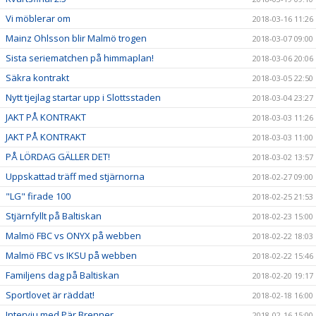
Vi möblerar om
2018-03-16 11:26
Mainz Ohlsson blir Malmö trogen
2018-03-07 09:00
Sista seriematchen på himmaplan!
2018-03-06 20:06
Säkra kontrakt
2018-03-05 22:50
Nytt tjejlag startar upp i Slottsstaden
2018-03-04 23:27
JAKT PÅ KONTRAKT
2018-03-03 11:26
JAKT PÅ KONTRAKT
2018-03-03 11:00
PÅ LÖRDAG GÄLLER DET!
2018-03-02 13:57
Uppskattad träff med stjärnorna
2018-02-27 09:00
"LG" firade 100
2018-02-25 21:53
Stjärnfyllt på Baltiskan
2018-02-23 15:00
Malmö FBC vs ONYX på webben
2018-02-22 18:03
Malmö FBC vs IKSU på webben
2018-02-22 15:46
Familjens dag på Baltiskan
2018-02-20 19:17
Sportlovet är räddat!
2018-02-18 16:00
Intervju med Pär Brenner
2018-02-16 15:00