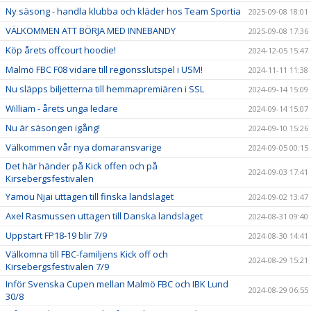
Ny säsong - handla klubba och kläder hos Team Sportia
2025-09-08 18:01
VÄLKOMMEN ATT BÖRJA MED INNEBANDY
2025-09-08 17:36
Köp årets offcourt hoodie!
2024-12-05 15:47
Malmö FBC F08 vidare till regionsslutspel i USM!
2024-11-11 11:38
Nu släpps biljetterna till hemmapremiären i SSL
2024-09-14 15:09
William - årets unga ledare
2024-09-14 15:07
Nu är säsongen igång!
2024-09-10 15:26
Välkommen vår nya domaransvarige
2024-09-05 00:15
Det här händer på Kick offen och på
2024-09-03 17:41
Kirsebergsfestivalen
Yamou Njai uttagen till finska landslaget
2024-09-02 13:47
Axel Rasmussen uttagen till Danska landslaget
2024-08-31 09:40
Uppstart FP18-19 blir 7/9
2024-08-30 14:41
Välkomna till FBC-familjens Kick off och
2024-08-29 15:21
Kirsebergsfestivalen 7/9
Inför Svenska Cupen mellan Malmö FBC och IBK Lund
2024-08-29 06:55
30/8