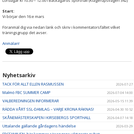
Lördagar kl 10.30 – 12.00 i Bäckagårds Sporthall (Klågerupsvägen 342)
Start:
Vi börjar den 16:e mars
Föranmäl dig via nedan länk och skriv i kommentatorsfältet vilket
träningsgrupp det avser.
Anmälan!
Nyhetsarkiv
TACK FÖR ALLT ELLEN RASMUSSEN
2026-07-27
Malmö FBC SUMMER CAMP
2026-07-04 14:00
VALBEREDNINGEN INFORMERAR
2026-05-15 11:39
RÄDDA VÅRT SSL-DAMLAG – VARJE KRONA RÄKNAS!
2026-04-30 10:52
SKÅNEMÄSTERSKAPEN I KIRSEBERGS SPORTHALL
2026-04-07 14:18
Uttalande gällande gårdagens händelse
2026-03-29
FBCFAMILJEN, här kommer säsongens viktigaste nyhet.