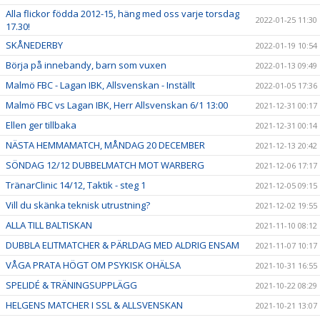
Alla flickor födda 2012-15, häng med oss varje torsdag
2022-01-25 11:30
17.30!
SKÅNEDERBY
2022-01-19 10:54
Börja på innebandy, barn som vuxen
2022-01-13 09:49
Malmö FBC - Lagan IBK, Allsvenskan - Inställt
2022-01-05 17:36
Malmö FBC vs Lagan IBK, Herr Allsvenskan 6/1 13:00
2021-12-31 00:17
Ellen ger tillbaka
2021-12-31 00:14
NÄSTA HEMMAMATCH, MÅNDAG 20 DECEMBER
2021-12-13 20:42
SÖNDAG 12/12 DUBBELMATCH MOT WARBERG
2021-12-06 17:17
TränarClinic 14/12, Taktik - steg 1
2021-12-05 09:15
Vill du skänka teknisk utrustning?
2021-12-02 19:55
ALLA TILL BALTISKAN
2021-11-10 08:12
DUBBLA ELITMATCHER & PÄRLDAG MED ALDRIG ENSAM
2021-11-07 10:17
VÅGA PRATA HÖGT OM PSYKISK OHÄLSA
2021-10-31 16:55
SPELIDÉ & TRÄNINGSUPPLÄGG
2021-10-22 08:29
HELGENS MATCHER I SSL & ALLSVENSKAN
2021-10-21 13:07