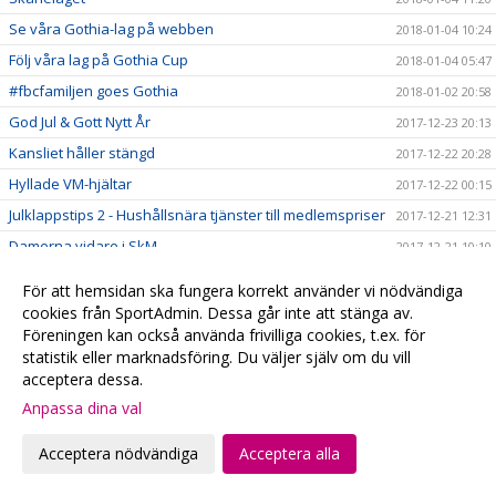
Se våra Gothia-lag på webben
2018-01-04 10:24
Följ våra lag på Gothia Cup
2018-01-04 05:47
#fbcfamiljen goes Gothia
2018-01-02 20:58
God Jul & Gott Nytt År
2017-12-23 20:13
Kansliet håller stängd
2017-12-22 20:28
Hyllade VM-hjältar
2017-12-22 00:15
Julklappstips 2 - Hushållsnära tjänster till medlemspriser
2017-12-21 12:31
Damerna vidare i SkM
2017-12-21 10:10
Målvaktsträning
2017-12-21 09:52
För att hemsidan ska fungera korrekt använder vi nödvändiga
Julklappstips 1 – Teamson Webbutik
2017-12-20 17:23
cookies från SportAdmin. Dessa går inte att stänga av.
Föreningen kan också använda frivilliga cookies, t.ex. för
0 poäng...
2017-12-17 01:35
statistik eller marknadsföring. Du väljer själv om du vill
FRI ENTRÉ
2017-12-15 20:16
acceptera dessa.
Ta med kastarmen på lördag!
2017-12-15 20:13
Anpassa dina val
Musikhjälpen - Malmö FBCs insamlingsbössa
2017-12-13 00:34
Acceptera nödvändiga
Acceptera alla
VI HAR EN VÄRLDSMÄSTARE
2017-12-10 20:19
CECILIA DINARDO HISTORISK
2017-12-07 14:14