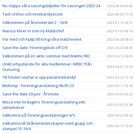
Nu släpps våra säsongsbiljetter för säsongen 2023-24
2023-08-04 09:00
Tack Unihoc och Innebandyesset
2023-08-02 15:19
Välkommen på årsmötet del 2 - 10/8
2023-07-13 10:31
Marcus kliver in som ny klubbchef
2023-07-03 08:16
Var med och hjälp till kring våra matchevent
2023-06-28 08:03
Save the date: Föreningskick-off 2/9
2023-06-26 08:39
Välkommen på en aktiv sommar med Malmö FBC
2023-06-13 14:03
Unikt erbjudande för alla medlemmar i MFBC från
2023-06-07 14:55
OurLiving
Till hösten startar vi upp parainnebandy!
2023-05-23 13:14
Bildsvep - Föreningsavslutning 06/05-23
2023-05-11 10:18
Save the date 20 juni - Årsmöte
2023-05-05 06:57
Missa inte lördagens föreningsavslutning inkl.
2023-05-02 10:58
utmärkelser
Välkomna på föreningsavslutningen 6/5
2023-04-25 09:42
Välkomna till Skånemästerskapen med grupp och
2023-04-13 13:03
slutspel 15-16/4