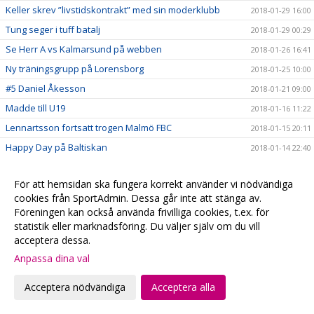
Keller skrev ”livstidskontrakt” med sin moderklubb
2018-01-29 16:00
Tung seger i tuff batalj
2018-01-29 00:29
Se Herr A vs Kalmarsund på webben
2018-01-26 16:41
Ny träningsgrupp på Lorensborg
2018-01-25 10:00
#5 Daniel Åkesson
2018-01-21 09:00
Madde till U19
2018-01-16 11:22
Lennartsson fortsatt trogen Malmö FBC
2018-01-15 20:11
Happy Day på Baltiskan
2018-01-14 22:40
Gothia Cup, en succé!
2018-01-14 20:50
För att hemsidan ska fungera korrekt använder vi nödvändiga
Malmöklacken dominerar i Göteborg
2018-01-06 15:00
cookies från SportAdmin. Dessa går inte att stänga av.
Skånelaget till Kvartsfinal
2018-01-06 10:32
Föreningen kan också använda frivilliga cookies, t.ex. för
Gothia Cup - Lördag
statistik eller marknadsföring. Du väljer själv om du vill
2018-01-05 23:10
acceptera dessa.
Skånlagstjejerna efter 1:a dagen
2018-01-05 16:10
Anpassa dina val
Vinst mot samarbetsklubben Hvidovre
2018-01-05 15:46
Skånelaget
2018-01-04 11:20
Acceptera nödvändiga
Acceptera alla
Se våra Gothia-lag på webben
2018-01-04 10:24