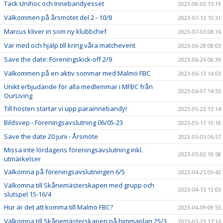
Tack Unihoc och Innebandyesset
2023-08-02 15:19
Välkommen på årsmötet del 2 - 10/8
2023-07-13 10:31
Marcus kliver in som ny klubbchef
2023-07-03 08:16
Var med och hjälp till kring våra matchevent
2023-06-28 08:03
Save the date: Föreningskick-off 2/9
2023-06-26 08:39
Välkommen på en aktiv sommar med Malmö FBC
2023-06-13 14:03
Unikt erbjudande för alla medlemmar i MFBC från
2023-06-07 14:55
OurLiving
Till hösten startar vi upp parainnebandy!
2023-05-23 13:14
Bildsvep - Föreningsavslutning 06/05-23
2023-05-11 10:18
Save the date 20 juni - Årsmöte
2023-05-05 06:57
Missa inte lördagens föreningsavslutning inkl.
2023-05-02 10:58
utmärkelser
Välkomna på föreningsavslutningen 6/5
2023-04-25 09:42
Välkomna till Skånemästerskapen med grupp och
2023-04-13 13:03
slutspel 15-16/4
Hur är det att komma till Malmö FBC?
2023-04-09 09:55
Välkomna till Skånemästerskapen på himmaplan 25/3
2023-03-23 17:16