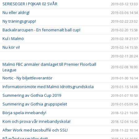
SERIESEGER I P0JKAR 02 SVÅR
2019-03-12 13:03
Nu eller aldrig!
2019-03-06 14:54
Ny träningsgrupp!
2019-02-22 23:02
Backalirarcupen - En fenomenalt ball cup!
2019-02-20 15:58
Kul i Malmö
2019-02-18 21:07
Nu kör vi!
2019-02-14 15:59
2019-02-11 20:24
Malmö FBC anmäler damlaget till Premier Floorball
2019-02-08 18:00
League
Nortic - Ny biljettleverantör
2019-01-30 16:14
Informationsmöte med Malmö Idrottsgrundskola
2019-01-15 14:08
Summering av Gothia Cup 2019
2019-01-07 10:53
Summering av Gothia gruppspelet
2019-01-05 09:54
Börja spela innebandy!
2018-12-21 16:09
Kom och prova vår innebandyskola!
2018-12-04 16:42
After Work med tacobuffé och SSL!
2018-11-22 10:14
På måndag smäller det!!
2018-11-16 16:06