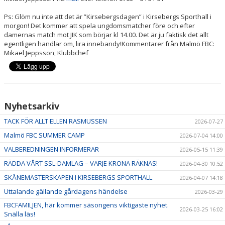
Ps: Glöm nu inte att det är ”Kirsebergsdagen” i Kirsebergs Sporthall i
morgon! Det kommer att spela ungdomsmatcher före och efter
damernas match mot JIK som börjar kl 14.00. Det är ju faktisk det allt
egentligen handlar om, lira innebandy!Kommentarer från Malmö FBC:
Mikael Jeppsson, Klubbchef
Nyhetsarkiv
TACK FÖR ALLT ELLEN RASMUSSEN
2026-07-27
Malmö FBC SUMMER CAMP
2026-07-04 14:00
VALBEREDNINGEN INFORMERAR
2026-05-15 11:39
RÄDDA VÅRT SSL-DAMLAG – VARJE KRONA RÄKNAS!
2026-04-30 10:52
SKÅNEMÄSTERSKAPEN I KIRSEBERGS SPORTHALL
2026-04-07 14:18
Uttalande gällande gårdagens händelse
2026-03-29
FBCFAMILJEN, här kommer säsongens viktigaste nyhet.
2026-03-25 16:02
Snälla läs!