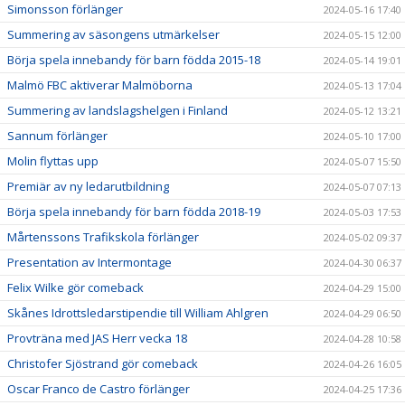
Simonsson förlänger
2024-05-16 17:40
Summering av säsongens utmärkelser
2024-05-15 12:00
Börja spela innebandy för barn födda 2015-18
2024-05-14 19:01
Malmö FBC aktiverar Malmöborna
2024-05-13 17:04
Summering av landslagshelgen i Finland
2024-05-12 13:21
Sannum förlänger
2024-05-10 17:00
Molin flyttas upp
2024-05-07 15:50
Premiär av ny ledarutbildning
2024-05-07 07:13
Börja spela innebandy för barn födda 2018-19
2024-05-03 17:53
Mårtenssons Trafikskola förlänger
2024-05-02 09:37
Presentation av Intermontage
2024-04-30 06:37
Felix Wilke gör comeback
2024-04-29 15:00
Skånes Idrottsledarstipendie till William Ahlgren
2024-04-29 06:50
Provträna med JAS Herr vecka 18
2024-04-28 10:58
Christofer Sjöstrand gör comeback
2024-04-26 16:05
Oscar Franco de Castro förlänger
2024-04-25 17:36