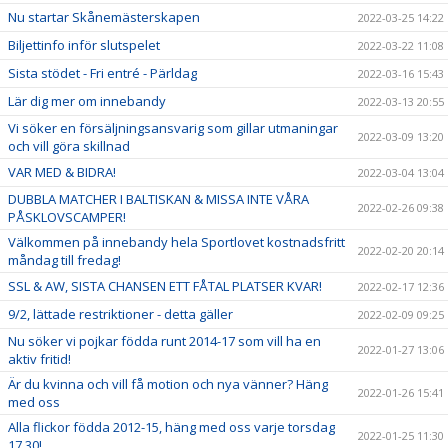
Nu startar Skånemästerskapen
2022-03-25 14:22
Biljettinfo inför slutspelet
2022-03-22 11:08
Sista stödet - Fri entré - Pärldag
2022-03-16 15:43
Lär dig mer om innebandy
2022-03-13 20:55
Vi söker en försäljningsansvarig som gillar utmaningar
2022-03-09 13:20
och vill göra skillnad
VAR MED & BIDRA!
2022-03-04 13:04
DUBBLA MATCHER I BALTISKAN & MISSA INTE VÅRA
2022-02-26 09:38
PÅSKLOVSCAMPER!
Välkommen på innebandy hela Sportlovet kostnadsfritt
2022-02-20 20:14
måndag till fredag!
SSL & AW, SISTA CHANSEN ETT FÅTAL PLATSER KVAR!
2022-02-17 12:36
9/2, lättade restriktioner - detta gäller
2022-02-09 09:25
Nu söker vi pojkar födda runt 2014-17 som vill ha en
2022-01-27 13:06
aktiv fritid!
Är du kvinna och vill få motion och nya vänner? Häng
2022-01-26 15:41
med oss
Alla flickor födda 2012-15, häng med oss varje torsdag
2022-01-25 11:30
17.30!