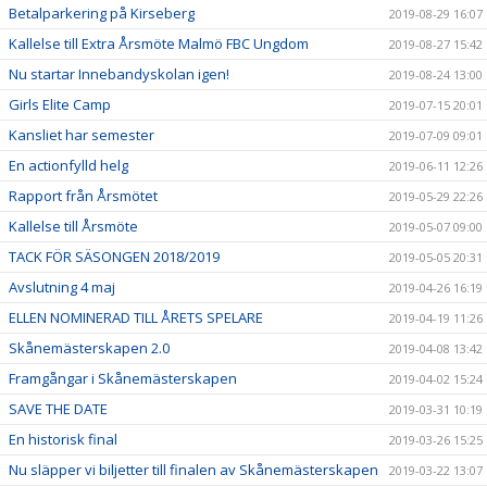
Betalparkering på Kirseberg
2019-08-29 16:07
Kallelse till Extra Årsmöte Malmö FBC Ungdom
2019-08-27 15:42
Nu startar Innebandyskolan igen!
2019-08-24 13:00
Girls Elite Camp
2019-07-15 20:01
Kansliet har semester
2019-07-09 09:01
En actionfylld helg
2019-06-11 12:26
Rapport från Årsmötet
2019-05-29 22:26
Kallelse till Årsmöte
2019-05-07 09:00
TACK FÖR SÄSONGEN 2018/2019
2019-05-05 20:31
Avslutning 4 maj
2019-04-26 16:19
ELLEN NOMINERAD TILL ÅRETS SPELARE
2019-04-19 11:26
Skånemästerskapen 2.0
2019-04-08 13:42
Framgångar i Skånemästerskapen
2019-04-02 15:24
SAVE THE DATE
2019-03-31 10:19
En historisk final
2019-03-26 15:25
Nu släpper vi biljetter till finalen av Skånemästerskapen
2019-03-22 13:07