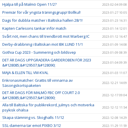
Hjälpa till på Malmö Open 11/2?
2023-02-04 09:08
Premiär för vår yngsta träningsgrupp! Bollkul!
2023-01-27 10:05
Dags för dubbla matcher i Baltiska hallen 28/1!
2023-01-23 16:31
Kapten Carlesons tankar inför match
2023-01-14 12:01
Svårt nöt, men chans till trendbrott mot Warberg IC
2023-01-12 16:47
Derby-drabbning i Baltiskan mot IBK LUND 11/1
2023-01-09 14:08
Gothia Cup 2023 - Summering och bildsvep
2023-01-09 08:39
DET ÄR DAGS UPPGRADERA GARDEROBEN FÖR 2023
2023-01-04 09:39
&#128085;&#129507;&#128090;
MAJA & ELLEN TILL VM-KVAL
2023-01-03 11:07
Enkronasmatcher: Grattis till vinnarna av
2022-12-21 14:09
Säsongskortspaketen
DET ÄR DAGS FÖR MALMÖ FBC OFF COURT 2.0
2022-12-17 09:04
&#128085;&#129507;&#128090;
Alla till Baltiska för publikrekord, julmys och motverka
2022-12-12 11:54
psykisk ohälsa
Skapa stämning vs. Skoghalls 11/12
2022-12-08 14:29
SSL-damerna tar emot PIXBO 3/12
2022-11-29 11:59