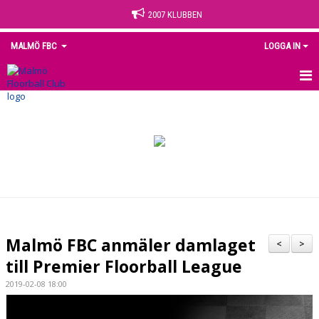
2007 KLUBBEN
MALMÖ FBC
LOGGA IN
HEM
NYHETER
OM KLUBBEN
KONTAKT
KALENDER
Malmö FBC anmäler damlaget
<
>
MEDLEM
till Premier Floorball League
2019-02-08 18:00
MATCHER