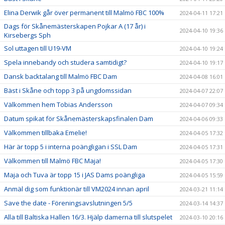
Elina Derwik går över permanent till Malmö FBC 100%
2024-04-11 17:21
Dags för Skånemästerskapen Pojkar A (17 år) i
2024-04-10 19:36
Kirsebergs Sph
Sol uttagen till U19-VM
2024-04-10 19:24
Spela innebandy och studera samtidigt?
2024-04-10 19:17
Dansk backtalang till Malmö FBC Dam
2024-04-08 16:01
Bäst i Skåne och topp 3 på ungdomssidan
2024-04-07 22:07
Välkommen hem Tobias Andersson
2024-04-07 09:34
Datum spikat för Skånemästerskapsfinalen Dam
2024-04-06 09:33
Välkommen tillbaka Emelie!
2024-04-05 17:32
Här är topp 5 i interna poängligan i SSL Dam
2024-04-05 17:31
Välkommen till Malmö FBC Maja!
2024-04-05 17:30
Maja och Tuva är topp 15 i JAS Dams poängliga
2024-04-05 15:59
Anmäl dig som funktionär till VM2024 innan april
2024-03-21 11:14
Save the date - Föreningsavslutningen 5/5
2024-03-14 14:37
Alla till Baltiska Hallen 16/3. Hjälp damerna till slutspelet
2024-03-10 20:16