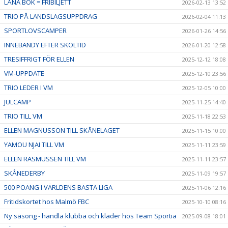
LÅNA BOK = FRIBILJETT
2026-02-13 13:52
TRIO PÅ LANDSLAGSUPPDRAG
2026-02-04 11:13
SPORTLOVSCAMPER
2026-01-26 14:56
INNEBANDY EFTER SKOLTID
2026-01-20 12:58
TRESIFFRIGT FÖR ELLEN
2025-12-12 18:08
VM-UPPDATE
2025-12-10 23:56
TRIO LEDER I VM
2025-12-05 10:00
JULCAMP
2025-11-25 14:40
TRIO TILL VM
2025-11-18 22:53
ELLEN MAGNUSSON TILL SKÅNELAGET
2025-11-15 10:00
YAMOU NJAI TILL VM
2025-11-11 23:59
ELLEN RASMUSSEN TILL VM
2025-11-11 23:57
SKÅNEDERBY
2025-11-09 19:57
500 POÄNG I VÄRLDENS BÄSTA LIGA
2025-11-06 12:16
Fritidskortet hos Malmö FBC
2025-10-10 08:16
Ny säsong - handla klubba och kläder hos Team Sportia
2025-09-08 18:01