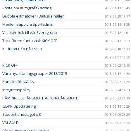
Rösta om autografskrivning!
2018-11-13 15:45
Dubbla elitmatcher i Baltiska hallen
2018-09-28 19:17
Medlemsapp via Sportadmin
2018-09-14 18:28
Vi söker folk till vår Eventgrupp
2018-09-12 14:01
Tack för en fantastisk KICK OFF
2018-09-11 13:59
KLUBBVECKA PÅ ESSET
2018-09-10 11:32
2018-09-07 13:55
KICK OFF
2018-09-02 15:13
Våra nya träningsgrupper 2018/2019
2018-08-17 14:50
Kansliet förstärks
2018-08-02 14:25
Integritetspolicy
2018-05-24 14:58
PÅMINNELSE: ÅRSMÖTE & EXTRA ÅRSMÖTE
2018-05-22 21:10
GDPR Uppdatering
2018-05-16 10:29
Studentlandslaget x 3
2018-05-09 23:29
VM GULD!!!
2018-05-07 14:52
Ellen summerar säsongen
2018-05-07 09:46