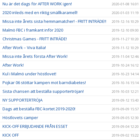
Nu är det dags för AFTER WORK igen!
2020-01-08 16:01
2020 inleds med en riktig smällkaramell!
2020-01-03 11:19
Missa inte årets sista hemmamatcher! - FRITT INTRÄDE!!
2019-12-16 10:29
Malmö FBC i framkant inför 2020
2019-12-10 09:00
Christmas Games - FRITT INTRÄDE!
2019-11-27 10:20
After Work – Viva Italia!
2019-11-12 10:29
Missa inte årets första After Work!
2019-11-04 12:46
After Work!
2019-10-24 16:12
Kul i Malmö under höstlovet!
2019-10-23 14:14
Pojkar 06 stöttar kampen mot barndiabetes!
2019-10-16 15:14
Sista chansen att beställa supportertröjan!
2019-10-03 12:21
NY SUPPORTERTRÖJA
2019-09-12 15:43
Dags att beställa FBC-kortet 2019-2020!
2019-09-09 15:57
Höstlovets camper
2019-09-05 12:30
KICK-OFF ERBJUDANDE FRÅN ESSET
2019-09-04 12:20
KICK OFF
2019-09-02 15:22