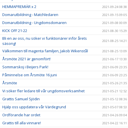
HEMMAPREMIÄR x 2
2021-09-24 08:38
Domarutbildning - Matchledaren
2021-09-15 09:05
Domarutbildning - Ungdomsdomaren
2021-09-08 00:09
KICK OFF 21-22
2021-08-30 15:29
Bli en av oss, nu söker vi funktionärer inför årets
2021-08-25 14:21
säsong!
Välkommen till magenta familjen, Jakob Wikenstål
2021-08-25 13:09
Årsmöte 2021 är genomfört!
2021-06-17 13:30
Sommarskoj i Beijers Park!
2021-06-09 23:35
Påminnelse om Årsmöte 16 juni
2021-06-09 23:25
Årsmöte
2021-05-26 21:35
Vi söker fler ledare till vår ungdomsverksamhet
2021-05-21 12:52
Grattis Samuel Sjödin
2021-05-12 08:36
Hjälp oss uppdatera vår Värdegrund
2021-05-07 08:53
Ordförande har ordet
2021-04-26 09:04
Grattis till alla vinnare!
2021-04-22 16:11