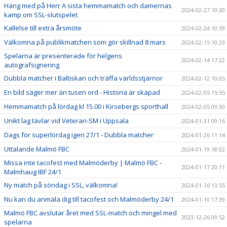
Häng med på Herr A sista hemmamatch och damernas
2024-02-27 10:20
kamp om SSL-slutspelet
Kallelse till extra årsmöte
2024-02-24 10:39
Välkomna på publikmatchen som gör skillnad 8 mars
2024-02-15 10:33
Spelarna är presenterade för helgens
2024-02-14 17:22
autografsignering
Dubbla matcher i Baltiskan och träffa världsstjärnor
2024-02-12 10:05
En bild säger mer än tusen ord - Historia är skapad
2024-02-05 15:55
Hemmamatch på lördag kl 15.00 i Kirsebergs sporthall
2024-02-05 09:30
Unikt lag tävlar vid Veteran-SM i Uppsala
2024-01-31 09:16
Dags för superlördag igen 27/1 - Dubbla matcher
2024-01-26 11:14
Uttalande Malmö FBC
2024-01-19 18:02
Missa inte tacofest med Malmöderby | Malmö FBC -
2024-01-17 20:11
Malmhaug IBF 24/1
Ny match på söndag i SSL, välkomna!
2024-01-16 13:55
Nu kan du anmäla dig till tacofest och Malmöderby 24/1
2024-01-10 17:39
Malmö FBC avslutar året med SSL-match och mingel med
2023-12-26 09:52
spelarna