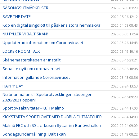
SÄSONGSUTMÄRKELSER
2020-05-08 01:29
SAVE THE DATE
2020-05-06 12:12
Köp en digital Bingolott till påskens stora hemmakväll
2020-04-08 08:43
NU FYLLER VI BALTISKAN!
2020-03-30 17:54
Uppdaterad information om Coronaviruset
2020-03-26 14:43
LOCKER ROOM TALK
2020-03-19 10:16
Skånemästerskapen är inställt
2020-03-16 21:21
Senaste nytt om coronaviruset
2020-03-15 10:05
Information gällande Coronaviruset
2020-03-13 08:36
HAPPY DAY
2020-02-24 13:53
Nu är anmälan till Spelarutvecklingen säsongen
2020-02-16 09:28
2020/2021 öppen!
Sportlovsaktiviteter - Kul i Malmö
2020-02-14 17:00
KICKSTARTA SPORTLOVET MED DUBBLA ELITMATCHER
2020-02-14 14:03
Malmö FBC och SSL-cirkusen flyttar in i Burlövshallen
2020-02-04 09:09
Söndagsunderhållning i Baltiskan
2020-01-19 08:22