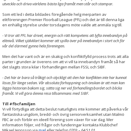
utveckla och driva världens bästa liga framåt men står och stampar.
Som ett led i detta bildades föregående helg merparten av
elitföreningen Premier Floorball League (PFL) och det är till denna liga
en enhällig styrelse under torsdagens möte valde att anmäla sig till.
- Vi tror att PFL har drivet, energin och rätt kompetens att lyfta innebandyn på
elitnivå. Vilket självklart kommer att spilla över på innebandyn i stort och för
vår del därmed gynna hela föreningen.
Men det har varit och är en skakig och konfliktfylld process trots att alla
parter i grunden är överens om att vi vill ta innebandyn framåt så har
det slagits stora kilar i förhandlingen mellan FSSL och SIBF.
- Det här är bara så tråkigt och olyckligt att den här konflikten inte har kunnat
lösas för länge sedan. Vår absoluta förhoppning och önskan är att man kan
lägga historian bakom sig, sätta sig ner vid förhandlingsbordet och blicka
framåt. Vi vill göra denna resa tillsammans med SIBF.
Till #fbcfamiljen
Vi vill förtydliga att detta beslut naturligtvis inte kommer att påverka vår
fantastiska ungdom, bredd- och övrig seniorverksamhet utan Malmö
FBC är och förblir en ideell förening som växer för var dag. Mer
information följer, vid frågor och funderingar kontakta Klubbchef
Mikael Jeppsson via
mail
eller telefon 0703 – 64 51 01