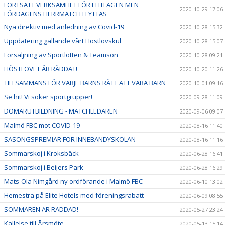
FORTSATT VERKSAMHET FÖR ELITLAGEN MEN
2020-10-29 17:06
LÖRDAGENS HERRMATCH FLYTTAS
Nya direktiv med anledning av Covid-19
2020-10-28 15:32
Uppdatering gällande vårt Höstlovskul
2020-10-28 15:07
Försäljning av Sportlotten & Teamson
2020-10-28 09:21
HÖSTLOVET ÄR RÄDDAT!
2020-10-20 11:26
TILLSAMMANS FÖR VARJE BARNS RÄTT ATT VARA BARN
2020-10-01 09:16
Se hit! Vi söker sportgrupper!
2020-09-28 11:09
DOMARUTBILDNING - MATCHLEDAREN
2020-09-06 09:07
Malmö FBC mot COVID-19
2020-08-16 11:40
SÄSONGSPREMIÄR FÖR INNEBANDYSKOLAN
2020-08-16 11:16
Sommarskoj i Kroksbäck
2020-06-28 16:41
Sommarskoj i Beijers Park
2020-06-28 16:29
Mats-Ola Nimgård ny ordförande i Malmö FBC
2020-06-10 13:02
Hemestra på Elite Hotels med föreningsrabatt
2020-06-09 08:55
SOMMAREN ÄR RÄDDAD!
2020-05-27 23:24
Kallelse till Årsmöte
2020-05-13 15:14