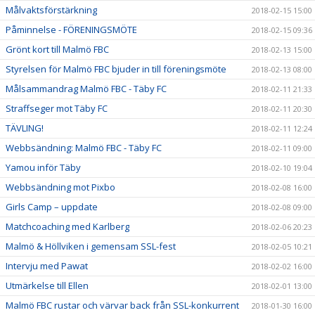
Målvaktsförstärkning
2018-02-15 15:00
Påminnelse - FÖRENINGSMÖTE
2018-02-15 09:36
Grönt kort till Malmö FBC
2018-02-13 15:00
Styrelsen för Malmö FBC bjuder in till föreningsmöte
2018-02-13 08:00
Målsammandrag Malmö FBC - Täby FC
2018-02-11 21:33
Straffseger mot Täby FC
2018-02-11 20:30
TÄVLING!
2018-02-11 12:24
Webbsändning: Malmö FBC - Täby FC
2018-02-11 09:00
Yamou inför Täby
2018-02-10 19:04
Webbsändning mot Pixbo
2018-02-08 16:00
Girls Camp – uppdate
2018-02-08 09:00
Matchcoaching med Karlberg
2018-02-06 20:23
Malmö & Höllviken i gemensam SSL-fest
2018-02-05 10:21
Intervju med Pawat
2018-02-02 16:00
Utmärkelse till Ellen
2018-02-01 13:00
Malmö FBC rustar och värvar back från SSL-konkurrent
2018-01-30 16:00