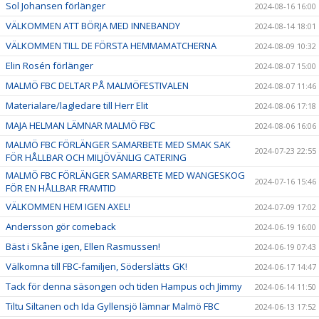
Sol Johansen förlänger
2024-08-16 16:00
VÄLKOMMEN ATT BÖRJA MED INNEBANDY
2024-08-14 18:01
VÄLKOMMEN TILL DE FÖRSTA HEMMAMATCHERNA
2024-08-09 10:32
Elin Rosén förlänger
2024-08-07 15:00
MALMÖ FBC DELTAR PÅ MALMÖFESTIVALEN
2024-08-07 11:46
Materialare/lagledare till Herr Elit
2024-08-06 17:18
MAJA HELMAN LÄMNAR MALMÖ FBC
2024-08-06 16:06
MALMÖ FBC FÖRLÄNGER SAMARBETE MED SMAK SAK
2024-07-23 22:55
FÖR HÅLLBAR OCH MILJÖVÄNLIG CATERING
MALMÖ FBC FÖRLÄNGER SAMARBETE MED WANGESKOG
2024-07-16 15:46
FÖR EN HÅLLBAR FRAMTID
VÄLKOMMEN HEM IGEN AXEL!
2024-07-09 17:02
Andersson gör comeback
2024-06-19 16:00
Bäst i Skåne igen, Ellen Rasmussen!
2024-06-19 07:43
Välkomna till FBC-familjen, Söderslätts GK!
2024-06-17 14:47
Tack för denna säsongen och tiden Hampus och Jimmy
2024-06-14 11:50
Tiltu Siltanen och Ida Gyllensjö lämnar Malmö FBC
2024-06-13 17:52