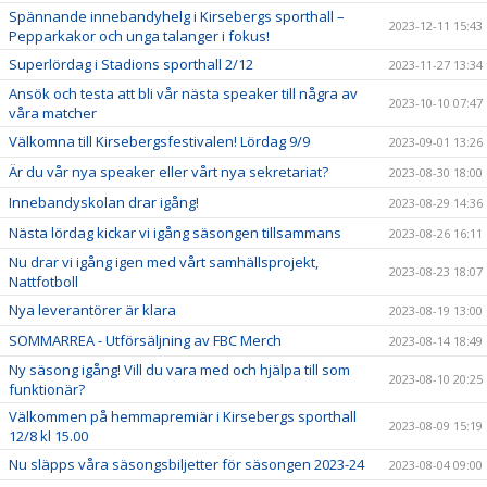
Spännande innebandyhelg i Kirsebergs sporthall –
2023-12-11 15:43
Pepparkakor och unga talanger i fokus!
Superlördag i Stadions sporthall 2/12
2023-11-27 13:34
Ansök och testa att bli vår nästa speaker till några av
2023-10-10 07:47
våra matcher
Välkomna till Kirsebergsfestivalen! Lördag 9/9
2023-09-01 13:26
Är du vår nya speaker eller vårt nya sekretariat?
2023-08-30 18:00
Innebandyskolan drar igång!
2023-08-29 14:36
Nästa lördag kickar vi igång säsongen tillsammans
2023-08-26 16:11
Nu drar vi igång igen med vårt samhällsprojekt,
2023-08-23 18:07
Nattfotboll
Nya leverantörer är klara
2023-08-19 13:00
SOMMARREA - Utförsäljning av FBC Merch
2023-08-14 18:49
Ny säsong igång! Vill du vara med och hjälpa till som
2023-08-10 20:25
funktionär?
Välkommen på hemmapremiär i Kirsebergs sporthall
2023-08-09 15:19
12/8 kl 15.00
Nu släpps våra säsongsbiljetter för säsongen 2023-24
2023-08-04 09:00