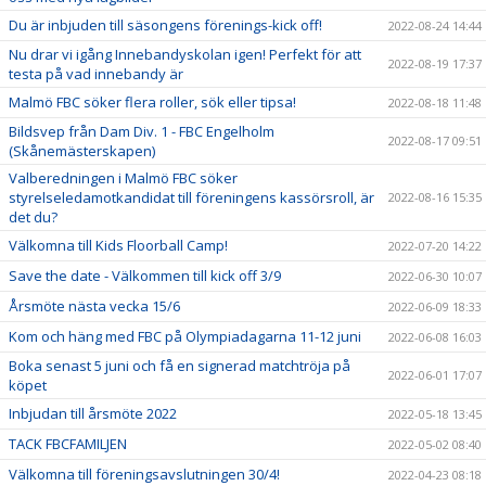
Du är inbjuden till säsongens förenings-kick off!
2022-08-24 14:44
Nu drar vi igång Innebandyskolan igen! Perfekt för att
2022-08-19 17:37
testa på vad innebandy är
Malmö FBC söker flera roller, sök eller tipsa!
2022-08-18 11:48
Bildsvep från Dam Div. 1 - FBC Engelholm
2022-08-17 09:51
(Skånemästerskapen)
Valberedningen i Malmö FBC söker
styrelseledamotkandidat till föreningens kassörsroll, är
2022-08-16 15:35
det du?
Välkomna till Kids Floorball Camp!
2022-07-20 14:22
Save the date - Välkommen till kick off 3/9
2022-06-30 10:07
Årsmöte nästa vecka 15/6
2022-06-09 18:33
Kom och häng med FBC på Olympiadagarna 11-12 juni
2022-06-08 16:03
Boka senast 5 juni och få en signerad matchtröja på
2022-06-01 17:07
köpet
Inbjudan till årsmöte 2022
2022-05-18 13:45
TACK FBCFAMILJEN
2022-05-02 08:40
Välkomna till föreningsavslutningen 30/4!
2022-04-23 08:18