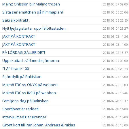
Mainz Ohlsson blir Malmö trogen
2018-03-07 09:00
Sista seriematchen på himmaplan!
2018-03-06 20:06
Säkra kontrakt
2018-03-05 22:50
Nytt tjejlag startar upp i Slottsstaden
2018-03-04 23:27
JAKT PÅ KONTRAKT
2018-03-03 11:26
JAKT PÅ KONTRAKT
2018-03-03 11:00
PÅ LÖRDAG GÄLLER DET!
2018-03-02 13:57
Uppskattad träff med stjärnorna
2018-02-27 09:00
"LG" firade 100
2018-02-25 21:53
Stjärnfyllt på Baltiskan
2018-02-23 15:00
Malmö FBC vs ONYX på webben
2018-02-22 18:03
Malmö FBC vs IKSU på webben
2018-02-22 15:46
Familjens dag på Baltiskan
2018-02-20 19:17
Sportlovet är räddat!
2018-02-18 16:00
Intervju med Pär Brenner
2018-02-16 15:00
Grönt kort till Pär, Johan, Andreas & Niklas
2018-02-16 13:00