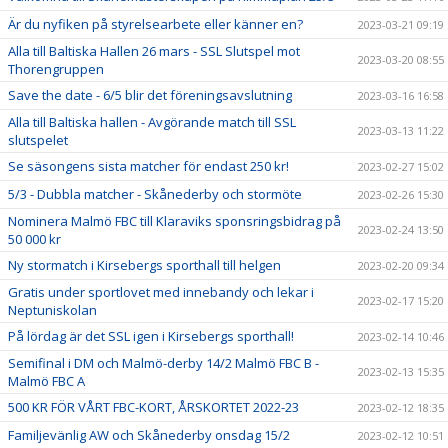
Är du nyfiken på styrelsearbete eller känner en?
2023-03-21 09:19
Alla till Baltiska Hallen 26 mars - SSL Slutspel mot
2023-03-20 08:55
Thorengruppen
Save the date - 6/5 blir det föreningsavslutning
2023-03-16 16:58
Alla till Baltiska hallen - Avgörande match till SSL
2023-03-13 11:22
slutspelet
Se säsongens sista matcher för endast 250 kr!
2023-02-27 15:02
5/3 - Dubbla matcher - Skånederby och stormöte
2023-02-26 15:30
Nominera Malmö FBC till Klaraviks sponsringsbidrag på
2023-02-24 13:50
50 000 kr
Ny stormatch i Kirsebergs sporthall till helgen
2023-02-20 09:34
Gratis under sportlovet med innebandy och lekar i
2023-02-17 15:20
Neptuniskolan
På lördag är det SSL igen i Kirsebergs sporthall!
2023-02-14 10:46
Semifinal i DM och Malmö-derby 14/2 Malmö FBC B -
2023-02-13 15:35
Malmö FBC A
500 KR FÖR VÅRT FBC-KORT, ÅRSKORTET 2022-23
2023-02-12 18:35
Familjevänlig AW och Skånederby onsdag 15/2
2023-02-12 10:51