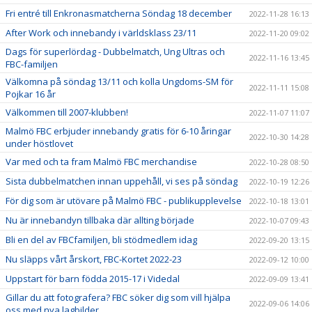
Fri entré till Enkronasmatcherna Söndag 18 december
2022-11-28 16:13
After Work och innebandy i världsklass 23/11
2022-11-20 09:02
Dags för superlördag - Dubbelmatch, Ung Ultras och
2022-11-16 13:45
FBC-familjen
Välkomna på söndag 13/11 och kolla Ungdoms-SM för
2022-11-11 15:08
Pojkar 16 år
Välkommen till 2007-klubben!
2022-11-07 11:07
Malmö FBC erbjuder innebandy gratis för 6-10 åringar
2022-10-30 14:28
under höstlovet
Var med och ta fram Malmö FBC merchandise
2022-10-28 08:50
Sista dubbelmatchen innan uppehåll, vi ses på söndag
2022-10-19 12:26
För dig som är utövare på Malmö FBC - publikupplevelse
2022-10-18 13:01
Nu är innebandyn tillbaka där allting började
2022-10-07 09:43
Bli en del av FBCfamiljen, bli stödmedlem idag
2022-09-20 13:15
Nu släpps vårt årskort, FBC-Kortet 2022-23
2022-09-12 10:00
Uppstart för barn födda 2015-17 i Videdal
2022-09-09 13:41
Gillar du att fotografera? FBC söker dig som vill hjälpa
2022-09-06 14:06
oss med nya lagbilder