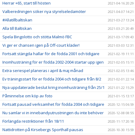
Herrar +65, start till hösten
2021-04-16 20:29
Valberedningen söker nya styrelseledamöter
2021-04-07 14:21
#Allatillbaltiskan
2021-03-27 13:24
Alla till Baltiskan
2021-03-21 20:49
Spela Bingolotto och stötta Malmö FBC
2021-03-17 09:43
Vi ger er chansen igen på Off-court kläder!
2021-03-03 12:31
Fortsatt stängda hallar för de födda 2001 och tidigare
2021-02-19 11:11
Inomhusträning för er födda 2002-2004 startar upp igen
2021-02-05 15:11
Extra seriespel planeras i april & maj månad
2021-02-05 13:46
Ev träningsstart för er födda 2004 och tidigare från 8/2
2021-02-01 22:14
Nya uppdaterade beslut kring inomhusträning från 25/1
2021-01-22 15:29
Påminnelse om köp av foto
2021-01-15 13:17
Fortsatt pausad verksamhet för födda 2004 och tidigare
2020-12-15 06:59
Nu samlar vi in innebandyutrustningen du inte behöver
2020-12-08 08:55
Förlängda restriktioner från 18/11
2020-11-17 20:18
Nattidrotten på Kirsebergs Sporthall pausas
2020-10-30 15:59