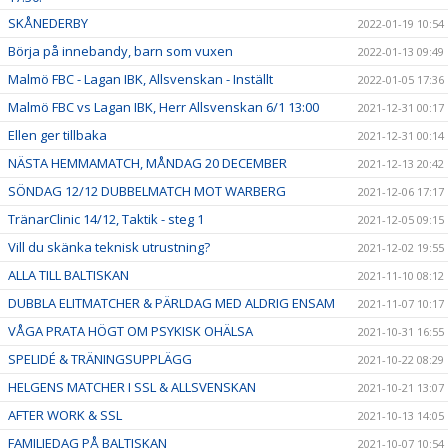
SKÅNEDERBY
2022-01-19 10:54
Börja på innebandy, barn som vuxen
2022-01-13 09:49
Malmö FBC - Lagan IBK, Allsvenskan - Inställt
2022-01-05 17:36
Malmö FBC vs Lagan IBK, Herr Allsvenskan 6/1 13:00
2021-12-31 00:17
Ellen ger tillbaka
2021-12-31 00:14
NÄSTA HEMMAMATCH, MÅNDAG 20 DECEMBER
2021-12-13 20:42
SÖNDAG 12/12 DUBBELMATCH MOT WARBERG
2021-12-06 17:17
TränarClinic 14/12, Taktik - steg 1
2021-12-05 09:15
Vill du skänka teknisk utrustning?
2021-12-02 19:55
ALLA TILL BALTISKAN
2021-11-10 08:12
DUBBLA ELITMATCHER & PÄRLDAG MED ALDRIG ENSAM
2021-11-07 10:17
VÅGA PRATA HÖGT OM PSYKISK OHÄLSA
2021-10-31 16:55
SPELIDÉ & TRÄNINGSUPPLÄGG
2021-10-22 08:29
HELGENS MATCHER I SSL & ALLSVENSKAN
2021-10-21 13:07
AFTER WORK & SSL
2021-10-13 14:05
FAMILJEDAG PÅ BALTISKAN
2021-10-07 10:54