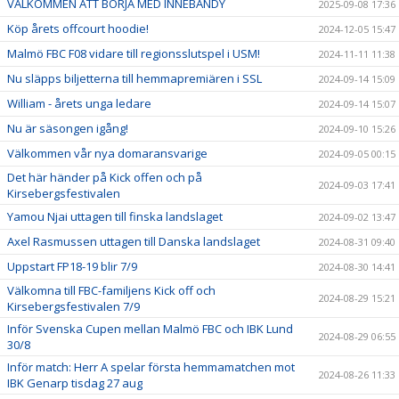
VÄLKOMMEN ATT BÖRJA MED INNEBANDY
2025-09-08 17:36
Köp årets offcourt hoodie!
2024-12-05 15:47
Malmö FBC F08 vidare till regionsslutspel i USM!
2024-11-11 11:38
Nu släpps biljetterna till hemmapremiären i SSL
2024-09-14 15:09
William - årets unga ledare
2024-09-14 15:07
Nu är säsongen igång!
2024-09-10 15:26
Välkommen vår nya domaransvarige
2024-09-05 00:15
Det här händer på Kick offen och på
2024-09-03 17:41
Kirsebergsfestivalen
Yamou Njai uttagen till finska landslaget
2024-09-02 13:47
Axel Rasmussen uttagen till Danska landslaget
2024-08-31 09:40
Uppstart FP18-19 blir 7/9
2024-08-30 14:41
Välkomna till FBC-familjens Kick off och
2024-08-29 15:21
Kirsebergsfestivalen 7/9
Inför Svenska Cupen mellan Malmö FBC och IBK Lund
2024-08-29 06:55
30/8
Inför match: Herr A spelar första hemmamatchen mot
2024-08-26 11:33
IBK Genarp tisdag 27 aug