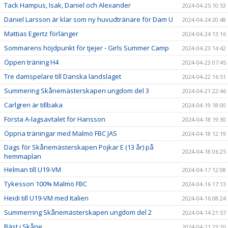
Tack Hampus, Isak, Daniel och Alexander
2024-04-25 10:53
Daniel Larsson är klar som ny huvudtränare för Dam U
2024-04-24 20:48
Mattias Egertz förlänger
2024-04-24 13:16
Sommarens höjdpunkt för tjejer - Girls Summer Camp
2024-04-23 14:42
Öppen träning H4
2024-04-23 07:45
Tre damspelare till Danska landslaget
2024-04-22 16:51
Summering Skånemästerskapen ungdom del 3
2024-04-21 22:46
Carlgren är tillbaka
2024-04-19 18:00
Första A-lagsavtalet för Hansson
2024-04-18 19:30
Öppna träningar med Malmö FBC JAS
2024-04-18 12:19
Dags för Skånemästerskapen Pojkar E (13 år) på
2024-04-18 06:25
hemmaplan
Helman till U19-VM
2024-04-17 12:08
Tykesson 100% Malmö FBC
2024-04-16 17:13
Heidi till U19-VM med Italien
2024-04-16 08:24
Summerring Skånemästerskapen ungdom del 2
2024-04-14 21:57
Bäst i Skåne
2024-04-11 23:20