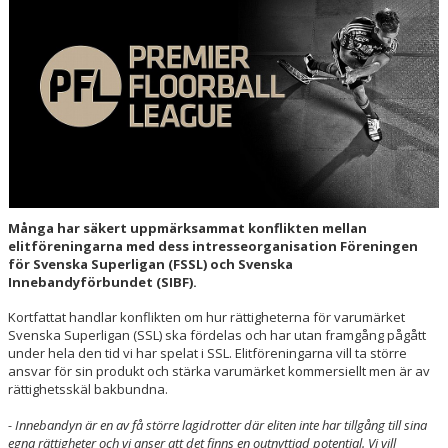
HALL OF FAME
Många har säkert uppmärksammat konflikten mellan
elitföreningarna med dess intresseorganisation Föreningen
för Svenska Superligan (FSSL) och Svenska
Innebandyförbundet (SIBF).
Kortfattat handlar konflikten om hur rättigheterna för varumärket
Svenska Superligan (SSL) ska fördelas och har utan framgång pågått
under hela den tid vi har spelat i SSL. Elitföreningarna vill ta större
ansvar för sin produkt och stärka varumärket kommersiellt men är av
rättighetsskäl bakbundna.
- Innebandyn är en av få större lagidrotter där eliten inte har tillgång till sina
egna rättigheter och vi anser att det finns en outnyttjad potential. Vi vill