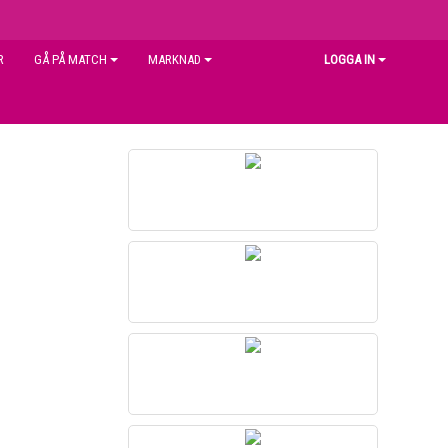
R
GÅ PÅ MATCH
MARKNAD
LOGGA IN