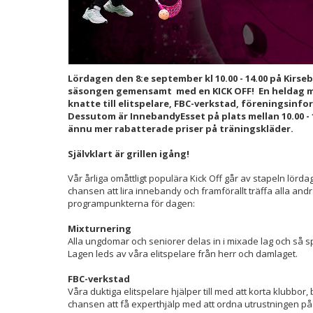
Lördagen den 8:e september kl 10.00 - 14.00 på Kirse
säsongen gemensamt med en KICK OFF! En heldag m
knatte till elitspelare, FBC-verkstad, föreningsinfo
Dessutom är InnebandyEsset på plats mellan 10.00 - 
ännu mer rabatterade priser på träningskläder.
Självklart är grillen igång!
Vår årliga omåttligt populära Kick Off går av stapeln lörd
chansen att lira innebandy och framförallt träffa alla andr
programpunkterna för dagen:
Mixturnering
Alla ungdomar och seniorer delas in i mixade lag och så s
Lagen leds av våra elitspelare från herr och damlaget.
FBC-verkstad
Våra duktiga elitspelare hjälper till med att korta klubbor
chansen att få experthjälp med att ordna utrustningen på