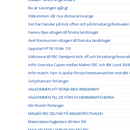
Nu är säsongen igång!
Välkommen vår nya domaransvarige
Det här händer på Kick offen och på Kirsebergsfestivalen
Yamou Njai uttagen till finska landslaget
Axel Rasmussen uttagen till Danska landslaget
Uppstart FP18-19 blir 7/9
Välkomna till FBC-familjens Kick off och Kirsebergsfestival
Inför Svenska Cupen mellan Malmö FBC och IBK Lund 30/8
Inför match: Herr A spelar första hemmamatchen mot IBK 
Sol Johansen förlänger
VÄLKOMMEN ATT BÖRJA MED INNEBANDY
VÄLKOMMEN TILL DE FÖRSTA HEMMAMATCHERNA
Elin Rosén förlänger
MALMÖ FBC DELTAR PÅ MALMÖFESTIVALEN
Materialare/lagledare till Herr Elit
MAJA HELMAN LÄMNAR MALMÖ FBC