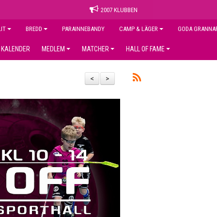
2007 KLUBBEN
LIT
BREDD
PARAINNEBANDY
CAMP & LÄGER
GODA GRANNA
KALENDER
MEDLEM
MATCHER
HALL OF FAME
<
>