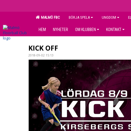
MALMÖ FBC
BÖRJA SPELA
UNGDOM
E
HEM
NYHETER
OM KLUBBEN
KONTAKT
KICK OFF
2018-09-02 15:13