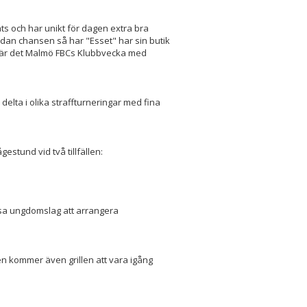
ts och har unikt för dagen extra bra
dan chansen så har "Esset" har sin butik
 är det Malmö FBCs Klubbvecka med
elta i olika straffturneringar med fina
gestund vid två tillfällen:
sa ungdomslag att arrangera
en kommer även grillen att vara igång