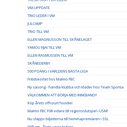
VM-UPPDATE
TRIO LEDER I VM
JULCAMP
TRIO TILL VM
ELLEN MAGNUSSON TILL SKÅNELAGET
YAMOU NJAI TILL VM
ELLEN RASMUSSEN TILL VM
SKÅNEDERBY
500 POÄNG I VÄRLDENS BÄSTA LIGA
Fritidskortet hos Malmö FBC
Ny säsong - handla klubba och kläder hos Team Sportia
VÄLKOMMEN ATT BÖRJA MED INNEBANDY
Köp årets offcourt hoodie!
Malmö FBC F08 vidare till regionsslutspel i USM!
Nu släpps biljetterna till hemmapremiären i SSL
William - årets unga ledare