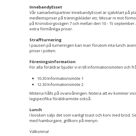
InnebandyEsset
Vår samarbetspartner InnebandyEsset är självklart på pla
medlemspriser på träningskläder etc. Missar ni mot förmo
på Kronoborgsvägen 7 och mellan den 10 - 15 september
extra förmånliga priser.
Straffturnering
I pausen på turneringen kan man förutom inta lunch även d
priser i potten.
Föreningsinformation
För alla föräldrar bjuder vi in till informationsmöten och frå
10.30 Informationsmöte 1
12.30 Informationsmöte 2
Mötena hålls på ovanvåningen. Notera att ev kommer vis
lagspecifika föräldrarmöte också.
Lunch
I kiosken säljs det som vanligt toast och korv med bröd. S
med hamburgare, grillkorv på menyn.
Välkomna!