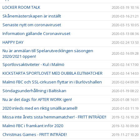
LOCKER ROOM TALK
2020-03-19 10:16
Skånemästerskapen är inställt
2020-03-16 21:21
Senaste nytt om coronaviruset
2020-03-15 10:05
Information gällande Coronaviruset
2020-03-13 08:36
HAPPY DAY
2020-02-24 13:53
Nu är anmälan till Spelarutvecklingen säsongen
2020-02-16 09:28
2020/2021 öppen!
Sportlovsaktiviteter - Kul i Malmö
2020-02-14 17:00
KICKSTARTA SPORTLOVET MED DUBBLA ELITMATCHER
2020-02-14 14:03
Malmö FBC och SSL-cirkusen flyttar in i Burlövshallen
2020-02-04 09:09
Söndagsunderhållning i Baltiskan
2020-01-19 08:22
Nu är det dags för AFTER WORK igen!
2020-01-08 16:01
2020 inleds med en riktig smällkaramell!
2020-01-03 11:19
Missa inte årets sista hemmamatcher! - FRITT INTRÄDE!!
2019-12-16 10:29
Malmö FBC i framkant inför 2020
2019-12-10 09:00
Christmas Games - FRITT INTRÄDE!
2019-11-27 10:20