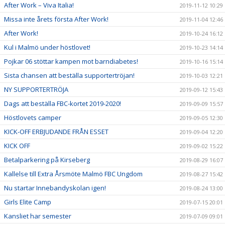
After Work – Viva Italia!
2019-11-12 10:29
Missa inte årets första After Work!
2019-11-04 12:46
After Work!
2019-10-24 16:12
Kul i Malmö under höstlovet!
2019-10-23 14:14
Pojkar 06 stöttar kampen mot barndiabetes!
2019-10-16 15:14
Sista chansen att beställa supportertröjan!
2019-10-03 12:21
NY SUPPORTERTRÖJA
2019-09-12 15:43
Dags att beställa FBC-kortet 2019-2020!
2019-09-09 15:57
Höstlovets camper
2019-09-05 12:30
KICK-OFF ERBJUDANDE FRÅN ESSET
2019-09-04 12:20
KICK OFF
2019-09-02 15:22
Betalparkering på Kirseberg
2019-08-29 16:07
Kallelse till Extra Årsmöte Malmö FBC Ungdom
2019-08-27 15:42
Nu startar Innebandyskolan igen!
2019-08-24 13:00
Girls Elite Camp
2019-07-15 20:01
Kansliet har semester
2019-07-09 09:01