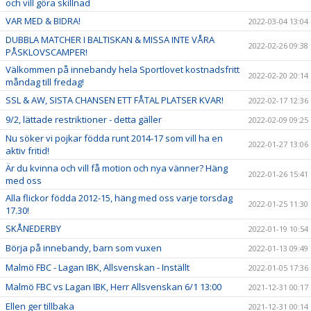
och vill göra skillnad
VAR MED & BIDRA!
2022-03-04 13:04
DUBBLA MATCHER I BALTISKAN & MISSA INTE VÅRA
2022-02-26 09:38
PÅSKLOVSCAMPER!
Välkommen på innebandy hela Sportlovet kostnadsfritt
2022-02-20 20:14
måndag till fredag!
SSL & AW, SISTA CHANSEN ETT FÅTAL PLATSER KVAR!
2022-02-17 12:36
9/2, lättade restriktioner - detta gäller
2022-02-09 09:25
Nu söker vi pojkar födda runt 2014-17 som vill ha en
2022-01-27 13:06
aktiv fritid!
Är du kvinna och vill få motion och nya vänner? Häng
2022-01-26 15:41
med oss
Alla flickor födda 2012-15, häng med oss varje torsdag
2022-01-25 11:30
17.30!
SKÅNEDERBY
2022-01-19 10:54
Börja på innebandy, barn som vuxen
2022-01-13 09:49
Malmö FBC - Lagan IBK, Allsvenskan - Inställt
2022-01-05 17:36
Malmö FBC vs Lagan IBK, Herr Allsvenskan 6/1 13:00
2021-12-31 00:17
Ellen ger tillbaka
2021-12-31 00:14