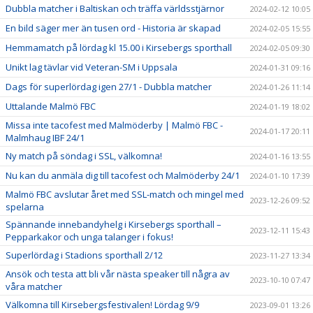
Dubbla matcher i Baltiskan och träffa världsstjärnor
2024-02-12 10:05
En bild säger mer än tusen ord - Historia är skapad
2024-02-05 15:55
Hemmamatch på lördag kl 15.00 i Kirsebergs sporthall
2024-02-05 09:30
Unikt lag tävlar vid Veteran-SM i Uppsala
2024-01-31 09:16
Dags för superlördag igen 27/1 - Dubbla matcher
2024-01-26 11:14
Uttalande Malmö FBC
2024-01-19 18:02
Missa inte tacofest med Malmöderby | Malmö FBC -
2024-01-17 20:11
Malmhaug IBF 24/1
Ny match på söndag i SSL, välkomna!
2024-01-16 13:55
Nu kan du anmäla dig till tacofest och Malmöderby 24/1
2024-01-10 17:39
Malmö FBC avslutar året med SSL-match och mingel med
2023-12-26 09:52
spelarna
Spännande innebandyhelg i Kirsebergs sporthall –
2023-12-11 15:43
Pepparkakor och unga talanger i fokus!
Superlördag i Stadions sporthall 2/12
2023-11-27 13:34
Ansök och testa att bli vår nästa speaker till några av
2023-10-10 07:47
våra matcher
Välkomna till Kirsebergsfestivalen! Lördag 9/9
2023-09-01 13:26