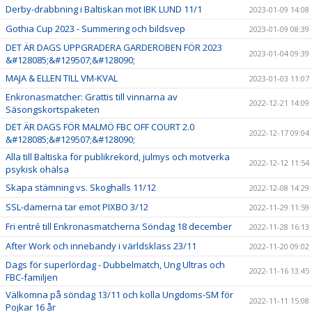
Derby-drabbning i Baltiskan mot IBK LUND 11/1
2023-01-09 14:08
Gothia Cup 2023 - Summering och bildsvep
2023-01-09 08:39
DET ÄR DAGS UPPGRADERA GARDEROBEN FÖR 2023
2023-01-04 09:39
&#128085;&#129507;&#128090;
MAJA & ELLEN TILL VM-KVAL
2023-01-03 11:07
Enkronasmatcher: Grattis till vinnarna av
2022-12-21 14:09
Säsongskortspaketen
DET ÄR DAGS FÖR MALMÖ FBC OFF COURT 2.0
2022-12-17 09:04
&#128085;&#129507;&#128090;
Alla till Baltiska för publikrekord, julmys och motverka
2022-12-12 11:54
psykisk ohälsa
Skapa stämning vs. Skoghalls 11/12
2022-12-08 14:29
SSL-damerna tar emot PIXBO 3/12
2022-11-29 11:59
Fri entré till Enkronasmatcherna Söndag 18 december
2022-11-28 16:13
After Work och innebandy i världsklass 23/11
2022-11-20 09:02
Dags för superlördag - Dubbelmatch, Ung Ultras och
2022-11-16 13:45
FBC-familjen
Välkomna på söndag 13/11 och kolla Ungdoms-SM för
2022-11-11 15:08
Pojkar 16 år