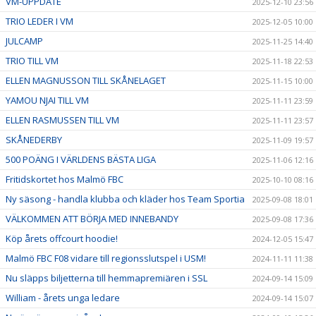
VM-UPPDATE
2025-12-10 23:56
TRIO LEDER I VM
2025-12-05 10:00
JULCAMP
2025-11-25 14:40
TRIO TILL VM
2025-11-18 22:53
ELLEN MAGNUSSON TILL SKÅNELAGET
2025-11-15 10:00
YAMOU NJAI TILL VM
2025-11-11 23:59
ELLEN RASMUSSEN TILL VM
2025-11-11 23:57
SKÅNEDERBY
2025-11-09 19:57
500 POÄNG I VÄRLDENS BÄSTA LIGA
2025-11-06 12:16
Fritidskortet hos Malmö FBC
2025-10-10 08:16
Ny säsong - handla klubba och kläder hos Team Sportia
2025-09-08 18:01
VÄLKOMMEN ATT BÖRJA MED INNEBANDY
2025-09-08 17:36
Köp årets offcourt hoodie!
2024-12-05 15:47
Malmö FBC F08 vidare till regionsslutspel i USM!
2024-11-11 11:38
Nu släpps biljetterna till hemmapremiären i SSL
2024-09-14 15:09
William - årets unga ledare
2024-09-14 15:07