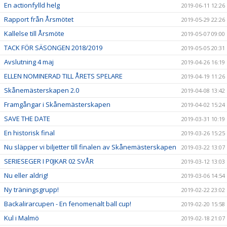
En actionfylld helg
2019-06-11 12:26
Rapport från Årsmötet
2019-05-29 22:26
Kallelse till Årsmöte
2019-05-07 09:00
TACK FÖR SÄSONGEN 2018/2019
2019-05-05 20:31
Avslutning 4 maj
2019-04-26 16:19
ELLEN NOMINERAD TILL ÅRETS SPELARE
2019-04-19 11:26
Skånemästerskapen 2.0
2019-04-08 13:42
Framgångar i Skånemästerskapen
2019-04-02 15:24
SAVE THE DATE
2019-03-31 10:19
En historisk final
2019-03-26 15:25
Nu släpper vi biljetter till finalen av Skånemästerskapen
2019-03-22 13:07
SERIESEGER I P0JKAR 02 SVÅR
2019-03-12 13:03
Nu eller aldrig!
2019-03-06 14:54
Ny träningsgrupp!
2019-02-22 23:02
Backalirarcupen - En fenomenalt ball cup!
2019-02-20 15:58
Kul i Malmö
2019-02-18 21:07