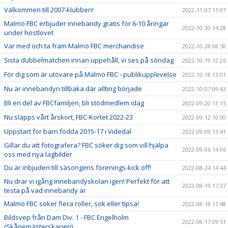
Välkommen till 2007-klubben!
2022-11-07 11:07
Malmö FBC erbjuder innebandy gratis för 6-10 åringar
2022-10-30 14:28
under höstlovet
Var med och ta fram Malmö FBC merchandise
2022-10-28 08:50
Sista dubbelmatchen innan uppehåll, vi ses på söndag
2022-10-19 12:26
För dig som är utövare på Malmö FBC - publikupplevelse
2022-10-18 13:01
Nu är innebandyn tillbaka där allting började
2022-10-07 09:43
Bli en del av FBCfamiljen, bli stödmedlem idag
2022-09-20 13:15
Nu släpps vårt årskort, FBC-Kortet 2022-23
2022-09-12 10:00
Uppstart för barn födda 2015-17 i Videdal
2022-09-09 13:41
Gillar du att fotografera? FBC söker dig som vill hjälpa
2022-09-06 14:06
oss med nya lagbilder
Du är inbjuden till säsongens förenings-kick off!
2022-08-24 14:44
Nu drar vi igång Innebandyskolan igen! Perfekt för att
2022-08-19 17:37
testa på vad innebandy är
Malmö FBC söker flera roller, sök eller tipsa!
2022-08-18 11:48
Bildsvep från Dam Div. 1 - FBC Engelholm
2022-08-17 09:51
(Skånemästerskapen)