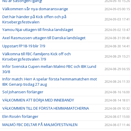
Nu är säsongen igång!
2024-09-10 15:26
Välkommen vår nya domaransvarige
2024-09-05 00:15
Det här händer på Kick offen och på
2024-09-03 17:41
Kirsebergsfestivalen
Yamou Njai uttagen till finska landslaget
2024-09-02 13:47
Axel Rasmussen uttagen till Danska landslaget
2024-08-31 09:40
Uppstart FP18-19 blir 7/9
2024-08-30 14:41
Välkomna till FBC-familjens Kick off och
2024-08-29 15:21
Kirsebergsfestivalen 7/9
Inför Svenska Cupen mellan Malmö FBC och IBK Lund
2024-08-29 06:55
30/8
Inför match: Herr A spelar första hemmamatchen mot
2024-08-26 11:33
IBK Genarp tisdag 27 aug
Sol Johansen förlänger
2024-08-16 16:00
VÄLKOMMEN ATT BÖRJA MED INNEBANDY
2024-08-14 18:01
VÄLKOMMEN TILL DE FÖRSTA HEMMAMATCHERNA
2024-08-09 10:32
Elin Rosén förlänger
2024-08-07 15:00
MALMÖ FBC DELTAR PÅ MALMÖFESTIVALEN
2024-08-07 11:46