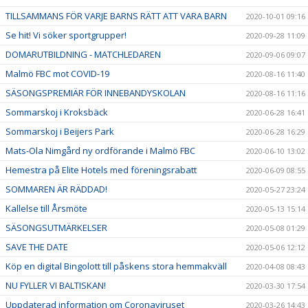
TILLSAMMANS FÖR VARJE BARNS RÄTT ATT VARA BARN
2020-10-01 09:16
Se hit! Vi söker sportgrupper!
2020-09-28 11:09
DOMARUTBILDNING - MATCHLEDAREN
2020-09-06 09:07
Malmö FBC mot COVID-19
2020-08-16 11:40
SÄSONGSPREMIÄR FÖR INNEBANDYSKOLAN
2020-08-16 11:16
Sommarskoj i Kroksbäck
2020-06-28 16:41
Sommarskoj i Beijers Park
2020-06-28 16:29
Mats-Ola Nimgård ny ordförande i Malmö FBC
2020-06-10 13:02
Hemestra på Elite Hotels med föreningsrabatt
2020-06-09 08:55
SOMMAREN ÄR RÄDDAD!
2020-05-27 23:24
Kallelse till Årsmöte
2020-05-13 15:14
SÄSONGSUTMÄRKELSER
2020-05-08 01:29
SAVE THE DATE
2020-05-06 12:12
Köp en digital Bingolott till påskens stora hemmakväll
2020-04-08 08:43
NU FYLLER VI BALTISKAN!
2020-03-30 17:54
Uppdaterad information om Coronaviruset
2020-03-26 14:43