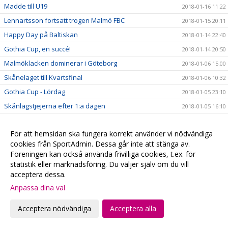
Madde till U19
2018-01-16 11:22
Lennartsson fortsatt trogen Malmö FBC
2018-01-15 20:11
Happy Day på Baltiskan
2018-01-14 22:40
Gothia Cup, en succé!
2018-01-14 20:50
Malmöklacken dominerar i Göteborg
2018-01-06 15:00
Skånelaget till Kvartsfinal
2018-01-06 10:32
Gothia Cup - Lördag
2018-01-05 23:10
Skånlagstjejerna efter 1:a dagen
2018-01-05 16:10
Vinst mot samarbetsklubben Hvidovre
2018-01-05 15:46
För att hemsidan ska fungera korrekt använder vi nödvändiga
Skånelaget
2018-01-04 11:20
cookies från SportAdmin. Dessa går inte att stänga av.
Se våra Gothia-lag på webben
2018-01-04 10:24
Föreningen kan också använda frivilliga cookies, t.ex. för
Följ våra lag på Gothia Cup
2018-01-04 05:47
statistik eller marknadsföring. Du väljer själv om du vill
acceptera dessa.
#fbcfamiljen goes Gothia
2018-01-02 20:58
Anpassa dina val
God Jul & Gott Nytt År
2017-12-23 20:13
Kansliet håller stängd
2017-12-22 20:28
Acceptera nödvändiga
Acceptera alla
Hyllade VM-hjältar
2017-12-22 00:15