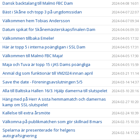
Dansk backtalang till Malmö FBC Dam
2024-04-08 16:01
Bäst i Skåne och topp 3 på ungdomssidan
2024-04-07 22:07
Välkommen hem Tobias Andersson
2024-04-07 09:34
Datum spikat för Skånemästerskapsfinalen Dam
2024-04-06 09:33
Välkommen tillbaka Emelie!
2024-04-05 17:32
Här är topp 5 i interna poängligan i SSL Dam
2024-04-05 17:31
Välkommen till Malmö FBC Maja!
2024-04-05 17:30
Maja och Tuva är topp 15 i JAS Dams poängliga
2024-04-05 15:59
Anmäl dig som funktionär till VM2024 innan april
2024-03-21 11:14
Save the date - Föreningsavslutningen 5/5
2024-03-14 14:37
Alla till Baltiska Hallen 16/3. Hjälp damerna till slutspelet
2024-03-10 20:16
Häng med på Herr A sista hemmamatch och damernas
2024-02-27 10:20
kamp om SSL-slutspelet
Kallelse till extra årsmöte
2024-02-24 10:39
Välkomna på publikmatchen som gör skillnad 8 mars
2024-02-15 10:33
Spelarna är presenterade för helgens
2024-02-14 17:22
autografsignering