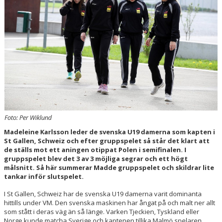
HALL OF FAME
Foto: Per Wiklund
Madeleine Karlsson leder de svenska U19 damerna som kapten i
St Gallen, Schweiz och efter gruppspelet så står det klart att
de ställs mot ett aningen otippat Polen i semifinalen. I
gruppspelet blev det 3 av 3 möjliga segrar och ett högt
målsnitt. Så här summerar Madde gruppspelet och skildrar lite
tankar inför slutspelet.
I St Gallen, Schweiz har de svenska U19 damerna varit dominanta
hittills under VM. Den svenska maskinen har ångat på och malt ner allt
som stått i deras väg än så länge. Varken Tjeckien, Tyskland eller
Norge kunde matcha Sverige och kaptenen tillika Malmö spelaren