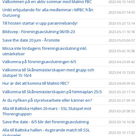
Välkommen på en aktiv sommar med Malmö FBC
2023-06-13 14:03
Unikt erbjudande för alla medlemmar i MFBC från
2023-06-07 14:55
OurLiving
Till hösten startar vi upp parainnebandy!
2023-05-23 13:14
Bildsvep - Föreningsavslutning 06/05-23
2023-05-11 10:18
Save the date 20 juni - Årsmöte
2023-05-05 06:57
Missa inte lördagens föreningsavslutning inkl.
2023-05-02 10:58
utmärkelser
Välkomna på föreningsavslutningen 6/5
2023-04-25 09:42
Välkomna till Skånemästerskapen med grupp och
2023-04-13 13:03
slutspel 15-16/4
Hur är det att komma till Malmö FBC?
2023-04-09 09:55
Välkomna till Skånemästerskapen på himmaplan 25/3
2023-03-23 17:16
Är du nyfiken på styrelsearbete eller känner en?
2023-03-21 09:19
Alla till Baltiska Hallen 26 mars - SSL Slutspel mot
2023-03-20 08:55
Thorengruppen
Save the date - 6/5 blir det föreningsavslutning
2023-03-16 16:58
Alla till Baltiska hallen - Avgörande match till SSL
2023-03-13 11:22
slutspelet