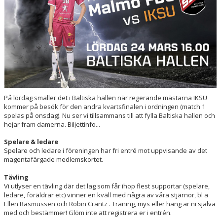
HALL OF FAME
På lördag smäller det i Baltiska hallen när regerande mästarna IKSU
kommer på besök för den andra kvartsfinalen i ordningen (match 1
spelas på onsdag). Nu ser vi tillsammans till att fylla Baltiska hallen och
hejar fram damerna. Biljettinfo...
Spelare & ledare
Spelare och ledare i föreningen har fri entré mot uppvisande av det
magentafärgade medlemskortet.
Tävling
Vi utlyser en tävling där det lag som får ihop flest supportar (spelare,
ledare, föräldrar etc) vinner en kväll med några av våra stjärnor, bl a
Ellen Rasmussen och Robin Crantz . Träning, mys eller häng är ni själva
med och bestämmer! Glöm inte att registrera er i entrén.