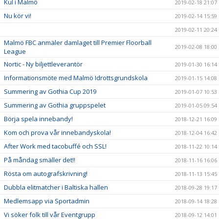
Kul i Malmö
2019-02-18 21:07
Nu kör vi!
2019-02-14 15:59
2019-02-11 20:24
Malmö FBC anmäler damlaget till Premier Floorball
2019-02-08 18:00
League
Nortic - Ny biljettleverantör
2019-01-30 16:14
Informationsmöte med Malmö Idrottsgrundskola
2019-01-15 14:08
Summering av Gothia Cup 2019
2019-01-07 10:53
Summering av Gothia gruppspelet
2019-01-05 09:54
Börja spela innebandy!
2018-12-21 16:09
Kom och prova vår innebandyskola!
2018-12-04 16:42
After Work med tacobuffé och SSL!
2018-11-22 10:14
På måndag smäller det!!
2018-11-16 16:06
Rösta om autografskrivning!
2018-11-13 15:45
Dubbla elitmatcher i Baltiska hallen
2018-09-28 19:17
Medlemsapp via Sportadmin
2018-09-14 18:28
Vi söker folk till vår Eventgrupp
2018-09-12 14:01