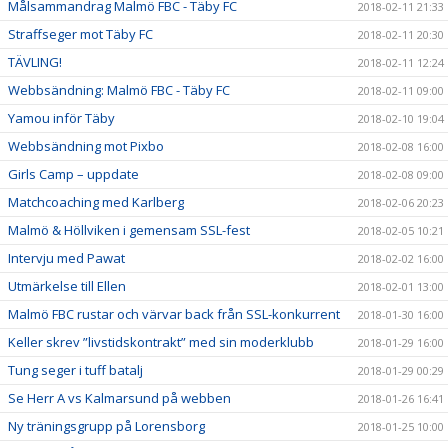
Målsammandrag Malmö FBC - Täby FC
2018-02-11 21:33
Straffseger mot Täby FC
2018-02-11 20:30
TÄVLING!
2018-02-11 12:24
Webbsändning: Malmö FBC - Täby FC
2018-02-11 09:00
Yamou inför Täby
2018-02-10 19:04
Webbsändning mot Pixbo
2018-02-08 16:00
Girls Camp – uppdate
2018-02-08 09:00
Matchcoaching med Karlberg
2018-02-06 20:23
Malmö & Höllviken i gemensam SSL-fest
2018-02-05 10:21
Intervju med Pawat
2018-02-02 16:00
Utmärkelse till Ellen
2018-02-01 13:00
Malmö FBC rustar och värvar back från SSL-konkurrent
2018-01-30 16:00
Keller skrev ”livstidskontrakt” med sin moderklubb
2018-01-29 16:00
Tung seger i tuff batalj
2018-01-29 00:29
Se Herr A vs Kalmarsund på webben
2018-01-26 16:41
Ny träningsgrupp på Lorensborg
2018-01-25 10:00