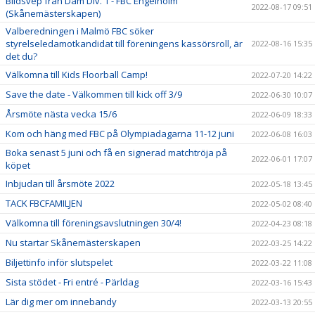
Bildsvep från Dam Div. 1 - FBC Engelholm
2022-08-17 09:51
(Skånemästerskapen)
Valberedningen i Malmö FBC söker
styrelseledamotkandidat till föreningens kassörsroll, är
2022-08-16 15:35
det du?
Välkomna till Kids Floorball Camp!
2022-07-20 14:22
Save the date - Välkommen till kick off 3/9
2022-06-30 10:07
Årsmöte nästa vecka 15/6
2022-06-09 18:33
Kom och häng med FBC på Olympiadagarna 11-12 juni
2022-06-08 16:03
Boka senast 5 juni och få en signerad matchtröja på
2022-06-01 17:07
köpet
Inbjudan till årsmöte 2022
2022-05-18 13:45
TACK FBCFAMILJEN
2022-05-02 08:40
Välkomna till föreningsavslutningen 30/4!
2022-04-23 08:18
Nu startar Skånemästerskapen
2022-03-25 14:22
Biljettinfo inför slutspelet
2022-03-22 11:08
Sista stödet - Fri entré - Pärldag
2022-03-16 15:43
Lär dig mer om innebandy
2022-03-13 20:55