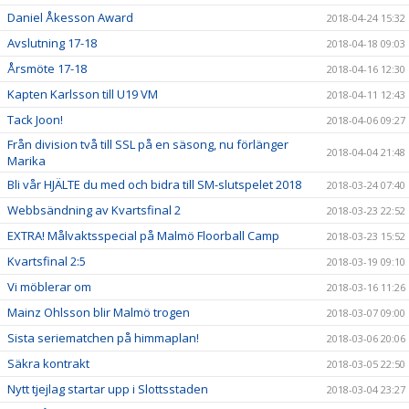
Daniel Åkesson Award
2018-04-24 15:32
Avslutning 17-18
2018-04-18 09:03
Årsmöte 17-18
2018-04-16 12:30
Kapten Karlsson till U19 VM
2018-04-11 12:43
Tack Joon!
2018-04-06 09:27
Från division två till SSL på en säsong, nu förlänger
2018-04-04 21:48
Marika
Bli vår HJÄLTE du med och bidra till SM-slutspelet 2018
2018-03-24 07:40
Webbsändning av Kvartsfinal 2
2018-03-23 22:52
EXTRA! Målvaktsspecial på Malmö Floorball Camp
2018-03-23 15:52
Kvartsfinal 2:5
2018-03-19 09:10
Vi möblerar om
2018-03-16 11:26
Mainz Ohlsson blir Malmö trogen
2018-03-07 09:00
Sista seriematchen på himmaplan!
2018-03-06 20:06
Säkra kontrakt
2018-03-05 22:50
Nytt tjejlag startar upp i Slottsstaden
2018-03-04 23:27