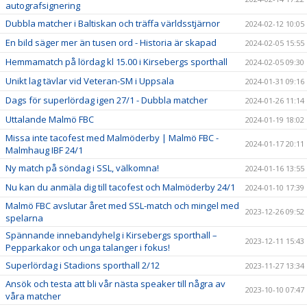
autografsignering
Dubbla matcher i Baltiskan och träffa världsstjärnor
2024-02-12 10:05
En bild säger mer än tusen ord - Historia är skapad
2024-02-05 15:55
Hemmamatch på lördag kl 15.00 i Kirsebergs sporthall
2024-02-05 09:30
Unikt lag tävlar vid Veteran-SM i Uppsala
2024-01-31 09:16
Dags för superlördag igen 27/1 - Dubbla matcher
2024-01-26 11:14
Uttalande Malmö FBC
2024-01-19 18:02
Missa inte tacofest med Malmöderby | Malmö FBC -
2024-01-17 20:11
Malmhaug IBF 24/1
Ny match på söndag i SSL, välkomna!
2024-01-16 13:55
Nu kan du anmäla dig till tacofest och Malmöderby 24/1
2024-01-10 17:39
Malmö FBC avslutar året med SSL-match och mingel med
2023-12-26 09:52
spelarna
Spännande innebandyhelg i Kirsebergs sporthall –
2023-12-11 15:43
Pepparkakor och unga talanger i fokus!
Superlördag i Stadions sporthall 2/12
2023-11-27 13:34
Ansök och testa att bli vår nästa speaker till några av
2023-10-10 07:47
våra matcher