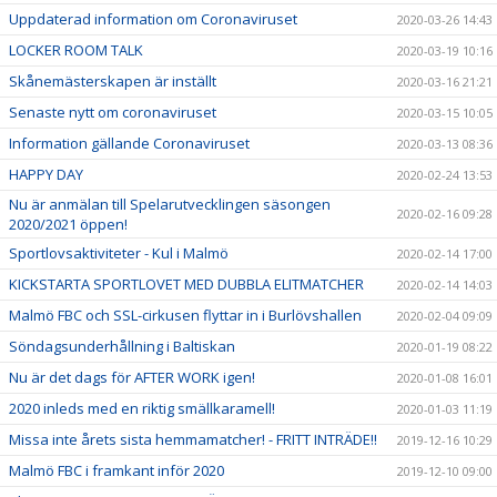
Uppdaterad information om Coronaviruset
2020-03-26 14:43
LOCKER ROOM TALK
2020-03-19 10:16
Skånemästerskapen är inställt
2020-03-16 21:21
Senaste nytt om coronaviruset
2020-03-15 10:05
Information gällande Coronaviruset
2020-03-13 08:36
HAPPY DAY
2020-02-24 13:53
Nu är anmälan till Spelarutvecklingen säsongen
2020-02-16 09:28
2020/2021 öppen!
Sportlovsaktiviteter - Kul i Malmö
2020-02-14 17:00
KICKSTARTA SPORTLOVET MED DUBBLA ELITMATCHER
2020-02-14 14:03
Malmö FBC och SSL-cirkusen flyttar in i Burlövshallen
2020-02-04 09:09
Söndagsunderhållning i Baltiskan
2020-01-19 08:22
Nu är det dags för AFTER WORK igen!
2020-01-08 16:01
2020 inleds med en riktig smällkaramell!
2020-01-03 11:19
Missa inte årets sista hemmamatcher! - FRITT INTRÄDE!!
2019-12-16 10:29
Malmö FBC i framkant inför 2020
2019-12-10 09:00