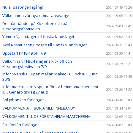
Nu är säsongen igång!
2024-09-10 15:26
Välkommen vår nya domaransvarige
2024-09-05 00:15
Det här händer på Kick offen och på
2024-09-03 17:41
Kirsebergsfestivalen
Yamou Njai uttagen till finska landslaget
2024-09-02 13:47
Axel Rasmussen uttagen till Danska landslaget
2024-08-31 09:40
Uppstart FP18-19 blir 7/9
2024-08-30 14:41
Välkomna till FBC-familjens Kick off och
2024-08-29 15:21
Kirsebergsfestivalen 7/9
Inför Svenska Cupen mellan Malmö FBC och IBK Lund
2024-08-29 06:55
30/8
Inför match: Herr A spelar första hemmamatchen mot
2024-08-26 11:33
IBK Genarp tisdag 27 aug
Sol Johansen förlänger
2024-08-16 16:00
VÄLKOMMEN ATT BÖRJA MED INNEBANDY
2024-08-14 18:01
VÄLKOMMEN TILL DE FÖRSTA HEMMAMATCHERNA
2024-08-09 10:32
Elin Rosén förlänger
2024-08-07 15:00
MALMÖ FBC DELTAR PÅ MALMÖFESTIVALEN