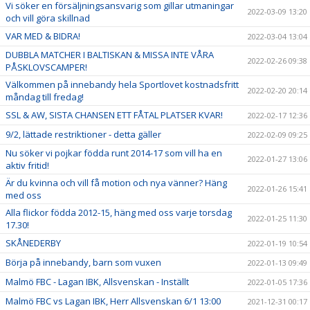
Vi söker en försäljningsansvarig som gillar utmaningar
2022-03-09 13:20
och vill göra skillnad
VAR MED & BIDRA!
2022-03-04 13:04
DUBBLA MATCHER I BALTISKAN & MISSA INTE VÅRA
2022-02-26 09:38
PÅSKLOVSCAMPER!
Välkommen på innebandy hela Sportlovet kostnadsfritt
2022-02-20 20:14
måndag till fredag!
SSL & AW, SISTA CHANSEN ETT FÅTAL PLATSER KVAR!
2022-02-17 12:36
9/2, lättade restriktioner - detta gäller
2022-02-09 09:25
Nu söker vi pojkar födda runt 2014-17 som vill ha en
2022-01-27 13:06
aktiv fritid!
Är du kvinna och vill få motion och nya vänner? Häng
2022-01-26 15:41
med oss
Alla flickor födda 2012-15, häng med oss varje torsdag
2022-01-25 11:30
17.30!
SKÅNEDERBY
2022-01-19 10:54
Börja på innebandy, barn som vuxen
2022-01-13 09:49
Malmö FBC - Lagan IBK, Allsvenskan - Inställt
2022-01-05 17:36
Malmö FBC vs Lagan IBK, Herr Allsvenskan 6/1 13:00
2021-12-31 00:17