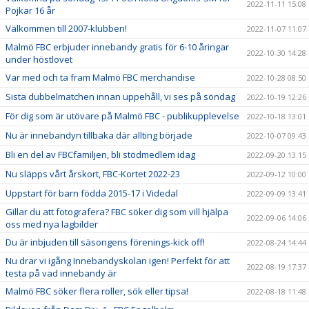
2022-11-11 15:08
Pojkar 16 år
Välkommen till 2007-klubben!
2022-11-07 11:07
Malmö FBC erbjuder innebandy gratis för 6-10 åringar
2022-10-30 14:28
under höstlovet
Var med och ta fram Malmö FBC merchandise
2022-10-28 08:50
Sista dubbelmatchen innan uppehåll, vi ses på söndag
2022-10-19 12:26
För dig som är utövare på Malmö FBC - publikupplevelse
2022-10-18 13:01
Nu är innebandyn tillbaka där allting började
2022-10-07 09:43
Bli en del av FBCfamiljen, bli stödmedlem idag
2022-09-20 13:15
Nu släpps vårt årskort, FBC-Kortet 2022-23
2022-09-12 10:00
Uppstart för barn födda 2015-17 i Videdal
2022-09-09 13:41
Gillar du att fotografera? FBC söker dig som vill hjälpa
2022-09-06 14:06
oss med nya lagbilder
Du är inbjuden till säsongens förenings-kick off!
2022-08-24 14:44
Nu drar vi igång Innebandyskolan igen! Perfekt för att
2022-08-19 17:37
testa på vad innebandy är
Malmö FBC söker flera roller, sök eller tipsa!
2022-08-18 11:48