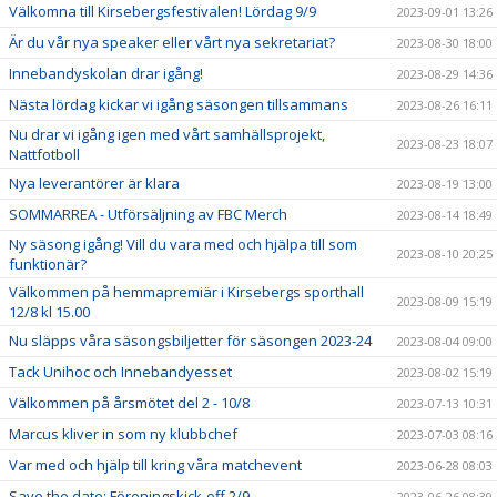
Välkomna till Kirsebergsfestivalen! Lördag 9/9
2023-09-01 13:26
Är du vår nya speaker eller vårt nya sekretariat?
2023-08-30 18:00
Innebandyskolan drar igång!
2023-08-29 14:36
Nästa lördag kickar vi igång säsongen tillsammans
2023-08-26 16:11
Nu drar vi igång igen med vårt samhällsprojekt,
2023-08-23 18:07
Nattfotboll
Nya leverantörer är klara
2023-08-19 13:00
SOMMARREA - Utförsäljning av FBC Merch
2023-08-14 18:49
Ny säsong igång! Vill du vara med och hjälpa till som
2023-08-10 20:25
funktionär?
Välkommen på hemmapremiär i Kirsebergs sporthall
2023-08-09 15:19
12/8 kl 15.00
Nu släpps våra säsongsbiljetter för säsongen 2023-24
2023-08-04 09:00
Tack Unihoc och Innebandyesset
2023-08-02 15:19
Välkommen på årsmötet del 2 - 10/8
2023-07-13 10:31
Marcus kliver in som ny klubbchef
2023-07-03 08:16
Var med och hjälp till kring våra matchevent
2023-06-28 08:03
Save the date: Föreningskick-off 2/9
2023-06-26 08:39