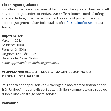
Föreningserbjudande
För alla andra föreningar som vill komma och kika på matchen har vi ett
suveränt erbjudande! För endast
900 kr
får ni komma med så många
spelare, ledare, föräldrar etc som är kopplade till just er förening.
Föreningsbiljetten måste förbeställas på
info@malmofbc.se
senast
fredag.
Biljettpriser
Vuxen: 120 kr
Student*: 80 kr
Pensionär: 80 kr
Ungdom 12-18 år: 50 kr
Barn under 12 år: Gratis!
* Mot uppvisande av studentlegitimation.
VI UPPMANAR ALLA ATT KLÄ SIG I MAGENTA OCH HÖRAS
ORDENTLIGT I HALLEN!
Ps: I andra periodpausen kör vi tävlingen "Däcket" med finfina priser
från Unihoc/InnebandyEsset i potten. Grillen kommer att vara redo och
dubbla kiosker ska ge bästa service.
Välkomna!