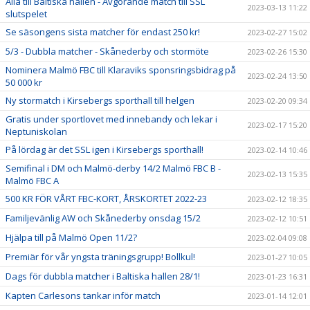
Alla till Baltiska hallen - Avgörande match till SSL
2023-03-13 11:22
slutspelet
Se säsongens sista matcher för endast 250 kr!
2023-02-27 15:02
5/3 - Dubbla matcher - Skånederby och stormöte
2023-02-26 15:30
Nominera Malmö FBC till Klaraviks sponsringsbidrag på
2023-02-24 13:50
50 000 kr
Ny stormatch i Kirsebergs sporthall till helgen
2023-02-20 09:34
Gratis under sportlovet med innebandy och lekar i
2023-02-17 15:20
Neptuniskolan
På lördag är det SSL igen i Kirsebergs sporthall!
2023-02-14 10:46
Semifinal i DM och Malmö-derby 14/2 Malmö FBC B -
2023-02-13 15:35
Malmö FBC A
500 KR FÖR VÅRT FBC-KORT, ÅRSKORTET 2022-23
2023-02-12 18:35
Familjevänlig AW och Skånederby onsdag 15/2
2023-02-12 10:51
Hjälpa till på Malmö Open 11/2?
2023-02-04 09:08
Premiär för vår yngsta träningsgrupp! Bollkul!
2023-01-27 10:05
Dags för dubbla matcher i Baltiska hallen 28/1!
2023-01-23 16:31
Kapten Carlesons tankar inför match
2023-01-14 12:01