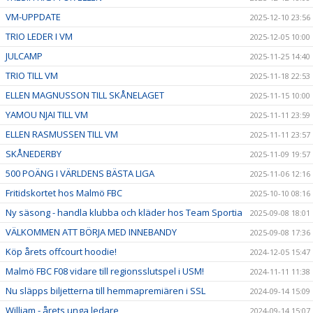
VM-UPPDATE
2025-12-10 23:56
TRIO LEDER I VM
2025-12-05 10:00
JULCAMP
2025-11-25 14:40
TRIO TILL VM
2025-11-18 22:53
ELLEN MAGNUSSON TILL SKÅNELAGET
2025-11-15 10:00
YAMOU NJAI TILL VM
2025-11-11 23:59
ELLEN RASMUSSEN TILL VM
2025-11-11 23:57
SKÅNEDERBY
2025-11-09 19:57
500 POÄNG I VÄRLDENS BÄSTA LIGA
2025-11-06 12:16
Fritidskortet hos Malmö FBC
2025-10-10 08:16
Ny säsong - handla klubba och kläder hos Team Sportia
2025-09-08 18:01
VÄLKOMMEN ATT BÖRJA MED INNEBANDY
2025-09-08 17:36
Köp årets offcourt hoodie!
2024-12-05 15:47
Malmö FBC F08 vidare till regionsslutspel i USM!
2024-11-11 11:38
Nu släpps biljetterna till hemmapremiären i SSL
2024-09-14 15:09
William - årets unga ledare
2024-09-14 15:07