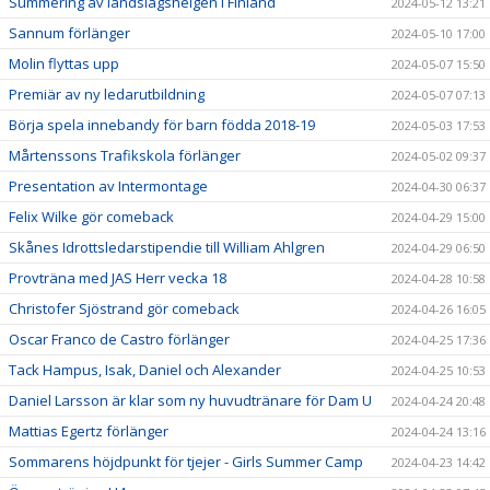
Summering av landslagshelgen i Finland
2024-05-12 13:21
Sannum förlänger
2024-05-10 17:00
Molin flyttas upp
2024-05-07 15:50
Premiär av ny ledarutbildning
2024-05-07 07:13
Börja spela innebandy för barn födda 2018-19
2024-05-03 17:53
Mårtenssons Trafikskola förlänger
2024-05-02 09:37
Presentation av Intermontage
2024-04-30 06:37
Felix Wilke gör comeback
2024-04-29 15:00
Skånes Idrottsledarstipendie till William Ahlgren
2024-04-29 06:50
Provträna med JAS Herr vecka 18
2024-04-28 10:58
Christofer Sjöstrand gör comeback
2024-04-26 16:05
Oscar Franco de Castro förlänger
2024-04-25 17:36
Tack Hampus, Isak, Daniel och Alexander
2024-04-25 10:53
Daniel Larsson är klar som ny huvudtränare för Dam U
2024-04-24 20:48
Mattias Egertz förlänger
2024-04-24 13:16
Sommarens höjdpunkt för tjejer - Girls Summer Camp
2024-04-23 14:42