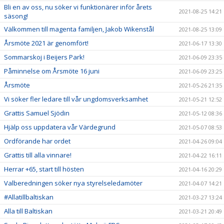
Bli en av oss, nu söker vi funktionärer inför årets
2021-08-25 14:21
säsong!
Välkommen till magenta familjen, Jakob Wikenstål
2021-08-25 13:09
Årsmöte 2021 är genomfört!
2021-06-17 13:30
Sommarskoj i Beijers Park!
2021-06-09 23:35
Påminnelse om Årsmöte 16 juni
2021-06-09 23:25
Årsmöte
2021-05-26 21:35
Vi söker fler ledare till vår ungdomsverksamhet
2021-05-21 12:52
Grattis Samuel Sjödin
2021-05-12 08:36
Hjälp oss uppdatera vår Värdegrund
2021-05-07 08:53
Ordförande har ordet
2021-04-26 09:04
Grattis till alla vinnare!
2021-04-22 16:11
Herrar +65, start till hösten
2021-04-16 20:29
Valberedningen söker nya styrelseledamöter
2021-04-07 14:21
#Allatillbaltiskan
2021-03-27 13:24
Alla till Baltiskan
2021-03-21 20:49