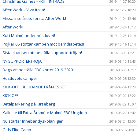
Christmas Games - FRITT INTRÄDE!
2019-11-27 10:20
After Work – Viva Italia!
2019-11-12 10:29
Missa inte årets första After Work!
2019-11-04 12:46
After Work!
2019-10-24 16:12
Kul i Malmö under höstlovet!
2019-10-23 14:14
Pojkar 06 stöttar kampen mot barndiabetes!
2019-10-16 15:14
Sista chansen att beställa supportertröjan!
2019-10-03 12:21
NY SUPPORTERTRÖJA
2019-09-12 15:43
Dags att beställa FBC-kortet 2019-2020!
2019-09-09 15:57
Höstlovets camper
2019-09-05 12:30
KICK-OFF ERBJUDANDE FRÅN ESSET
2019-09-04 12:20
KICK OFF
2019-09-02 15:22
Betalparkering på Kirseberg
2019-08-29 16:07
Kallelse till Extra Årsmöte Malmö FBC Ungdom
2019-08-27 15:42
Nu startar Innebandyskolan igen!
2019-08-24 13:00
Girls Elite Camp
2019-07-15 20:01