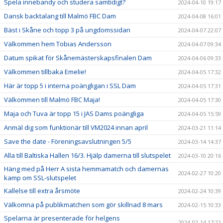
Spela innebandy och studera samtidigt?
2024-04-10 19:17
Dansk backtalang till Malmö FBC Dam
2024-04-08 16:01
Bäst i Skåne och topp 3 på ungdomssidan
2024-04-07 22:07
Välkommen hem Tobias Andersson
2024-04-07 09:34
Datum spikat för Skånemästerskapsfinalen Dam
2024-04-06 09:33
Välkommen tillbaka Emelie!
2024-04-05 17:32
Här är topp 5 i interna poängligan i SSL Dam
2024-04-05 17:31
Välkommen till Malmö FBC Maja!
2024-04-05 17:30
Maja och Tuva är topp 15 i JAS Dams poängliga
2024-04-05 15:59
Anmäl dig som funktionär till VM2024 innan april
2024-03-21 11:14
Save the date - Föreningsavslutningen 5/5
2024-03-14 14:37
Alla till Baltiska Hallen 16/3. Hjälp damerna till slutspelet
2024-03-10 20:16
Häng med på Herr A sista hemmamatch och damernas
2024-02-27 10:20
kamp om SSL-slutspelet
Kallelse till extra årsmöte
2024-02-24 10:39
Välkomna på publikmatchen som gör skillnad 8 mars
2024-02-15 10:33
Spelarna är presenterade för helgens
2024-02-14 17:22