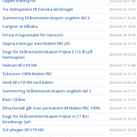
Öppen träning H4
2024-04-23 07:45
Tre damspelare till Danska landslaget
2024-04-22 16:51
Summering Skånemästerskapen ungdom del 3
2024-04-21 22:46
Carlgren är tillbaka
2024-04-19 18:00
Första A-lagsavtalet för Hansson
2024-04-18 19:30
Öppna träningar med Malmö FBC JAS
2024-04-18 12:19
Dags för Skånemästerskapen Pojkar E (13 år) på
2024-04-18 06:25
hemmaplan
Helman till U19-VM
2024-04-17 12:08
Tykesson 100% Malmö FBC
2024-04-16 17:13
Heidi till U19-VM med Italien
2024-04-16 08:24
Summerring Skånemästerskapen ungdom del 2
2024-04-14 21:57
Bäst i Skåne
2024-04-11 23:20
Elina Derwik går över permanent till Malmö FBC 100%
2024-04-11 17:21
Dags för Skånemästerskapen Pojkar A (17 år) i
2024-04-10 19:36
Kirsebergs Sph
Sol uttagen till U19-VM
2024-04-10 19:24