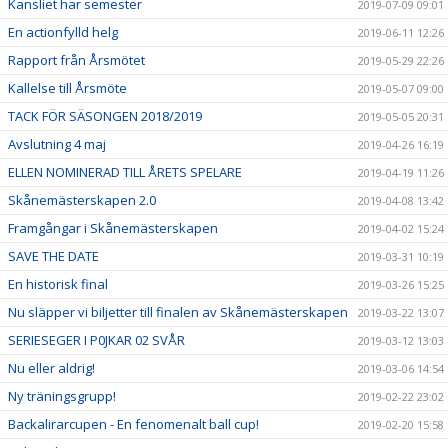
Kansliet har semester
2019-07-09 09:01
En actionfylld helg
2019-06-11 12:26
Rapport från Årsmötet
2019-05-29 22:26
Kallelse till Årsmöte
2019-05-07 09:00
TACK FÖR SÄSONGEN 2018/2019
2019-05-05 20:31
Avslutning 4 maj
2019-04-26 16:19
ELLEN NOMINERAD TILL ÅRETS SPELARE
2019-04-19 11:26
Skånemästerskapen 2.0
2019-04-08 13:42
Framgångar i Skånemästerskapen
2019-04-02 15:24
SAVE THE DATE
2019-03-31 10:19
En historisk final
2019-03-26 15:25
Nu släpper vi biljetter till finalen av Skånemästerskapen
2019-03-22 13:07
SERIESEGER I P0JKAR 02 SVÅR
2019-03-12 13:03
Nu eller aldrig!
2019-03-06 14:54
Ny träningsgrupp!
2019-02-22 23:02
Backalirarcupen - En fenomenalt ball cup!
2019-02-20 15:58