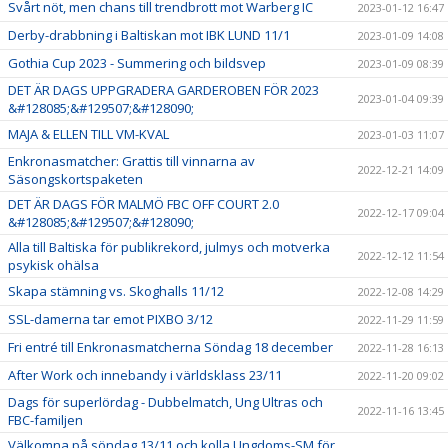
Svårt nöt, men chans till trendbrott mot Warberg IC
2023-01-12 16:47
Derby-drabbning i Baltiskan mot IBK LUND 11/1
2023-01-09 14:08
Gothia Cup 2023 - Summering och bildsvep
2023-01-09 08:39
DET ÄR DAGS UPPGRADERA GARDEROBEN FÖR 2023
2023-01-04 09:39
&#128085;&#129507;&#128090;
MAJA & ELLEN TILL VM-KVAL
2023-01-03 11:07
Enkronasmatcher: Grattis till vinnarna av
2022-12-21 14:09
Säsongskortspaketen
DET ÄR DAGS FÖR MALMÖ FBC OFF COURT 2.0
2022-12-17 09:04
&#128085;&#129507;&#128090;
Alla till Baltiska för publikrekord, julmys och motverka
2022-12-12 11:54
psykisk ohälsa
Skapa stämning vs. Skoghalls 11/12
2022-12-08 14:29
SSL-damerna tar emot PIXBO 3/12
2022-11-29 11:59
Fri entré till Enkronasmatcherna Söndag 18 december
2022-11-28 16:13
After Work och innebandy i världsklass 23/11
2022-11-20 09:02
Dags för superlördag - Dubbelmatch, Ung Ultras och
2022-11-16 13:45
FBC-familjen
Välkomna på söndag 13/11 och kolla Ungdoms-SM för