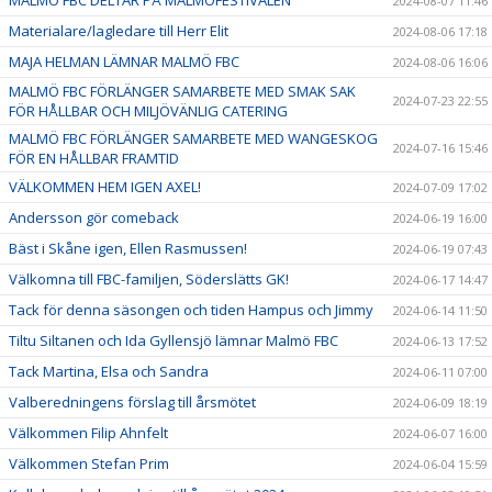
2024-08-07 11:46
Materialare/lagledare till Herr Elit
2024-08-06 17:18
MAJA HELMAN LÄMNAR MALMÖ FBC
2024-08-06 16:06
MALMÖ FBC FÖRLÄNGER SAMARBETE MED SMAK SAK
2024-07-23 22:55
FÖR HÅLLBAR OCH MILJÖVÄNLIG CATERING
MALMÖ FBC FÖRLÄNGER SAMARBETE MED WANGESKOG
2024-07-16 15:46
FÖR EN HÅLLBAR FRAMTID
VÄLKOMMEN HEM IGEN AXEL!
2024-07-09 17:02
Andersson gör comeback
2024-06-19 16:00
Bäst i Skåne igen, Ellen Rasmussen!
2024-06-19 07:43
Välkomna till FBC-familjen, Söderslätts GK!
2024-06-17 14:47
Tack för denna säsongen och tiden Hampus och Jimmy
2024-06-14 11:50
Tiltu Siltanen och Ida Gyllensjö lämnar Malmö FBC
2024-06-13 17:52
Tack Martina, Elsa och Sandra
2024-06-11 07:00
Valberedningens förslag till årsmötet
2024-06-09 18:19
Välkommen Filip Ahnfelt
2024-06-07 16:00
Välkommen Stefan Prim
2024-06-04 15:59