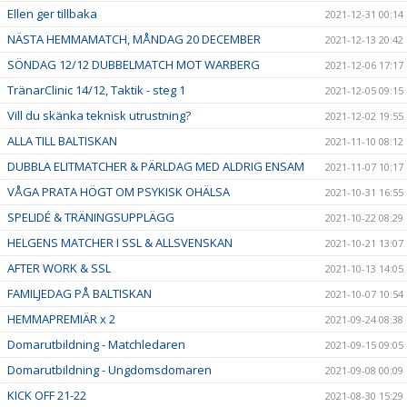
Ellen ger tillbaka
2021-12-31 00:14
NÄSTA HEMMAMATCH, MÅNDAG 20 DECEMBER
2021-12-13 20:42
SÖNDAG 12/12 DUBBELMATCH MOT WARBERG
2021-12-06 17:17
TränarClinic 14/12, Taktik - steg 1
2021-12-05 09:15
Vill du skänka teknisk utrustning?
2021-12-02 19:55
ALLA TILL BALTISKAN
2021-11-10 08:12
DUBBLA ELITMATCHER & PÄRLDAG MED ALDRIG ENSAM
2021-11-07 10:17
VÅGA PRATA HÖGT OM PSYKISK OHÄLSA
2021-10-31 16:55
SPELIDÉ & TRÄNINGSUPPLÄGG
2021-10-22 08:29
HELGENS MATCHER I SSL & ALLSVENSKAN
2021-10-21 13:07
AFTER WORK & SSL
2021-10-13 14:05
FAMILJEDAG PÅ BALTISKAN
2021-10-07 10:54
HEMMAPREMIÄR x 2
2021-09-24 08:38
Domarutbildning - Matchledaren
2021-09-15 09:05
Domarutbildning - Ungdomsdomaren
2021-09-08 00:09
KICK OFF 21-22
2021-08-30 15:29