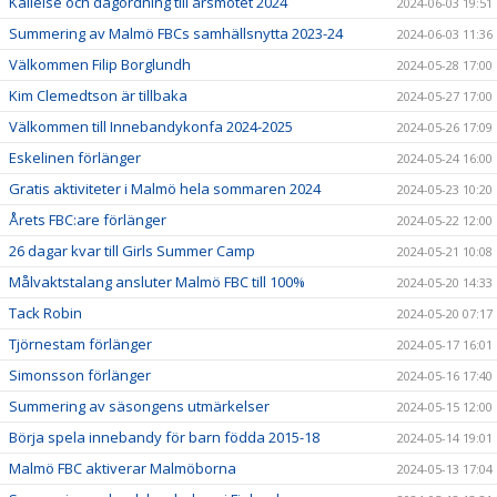
Kallelse och dagordning till årsmötet 2024
2024-06-03 19:51
Summering av Malmö FBCs samhällsnytta 2023-24
2024-06-03 11:36
Välkommen Filip Borglundh
2024-05-28 17:00
Kim Clemedtson är tillbaka
2024-05-27 17:00
Välkommen till Innebandykonfa 2024-2025
2024-05-26 17:09
Eskelinen förlänger
2024-05-24 16:00
Gratis aktiviteter i Malmö hela sommaren 2024
2024-05-23 10:20
Årets FBC:are förlänger
2024-05-22 12:00
26 dagar kvar till Girls Summer Camp
2024-05-21 10:08
Målvaktstalang ansluter Malmö FBC till 100%
2024-05-20 14:33
Tack Robin
2024-05-20 07:17
Tjörnestam förlänger
2024-05-17 16:01
Simonsson förlänger
2024-05-16 17:40
Summering av säsongens utmärkelser
2024-05-15 12:00
Börja spela innebandy för barn födda 2015-18
2024-05-14 19:01
Malmö FBC aktiverar Malmöborna
2024-05-13 17:04