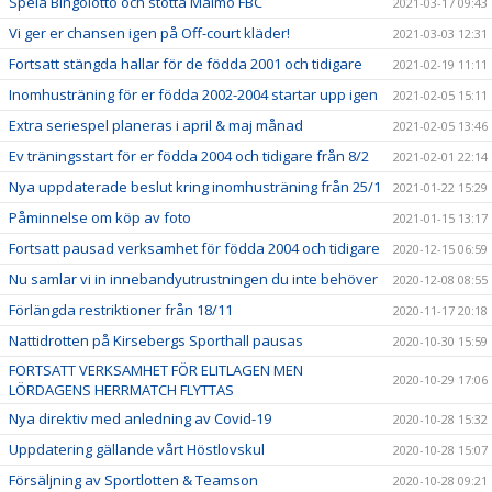
Spela Bingolotto och stötta Malmö FBC
2021-03-17 09:43
Vi ger er chansen igen på Off-court kläder!
2021-03-03 12:31
Fortsatt stängda hallar för de födda 2001 och tidigare
2021-02-19 11:11
Inomhusträning för er födda 2002-2004 startar upp igen
2021-02-05 15:11
Extra seriespel planeras i april & maj månad
2021-02-05 13:46
Ev träningsstart för er födda 2004 och tidigare från 8/2
2021-02-01 22:14
Nya uppdaterade beslut kring inomhusträning från 25/1
2021-01-22 15:29
Påminnelse om köp av foto
2021-01-15 13:17
Fortsatt pausad verksamhet för födda 2004 och tidigare
2020-12-15 06:59
Nu samlar vi in innebandyutrustningen du inte behöver
2020-12-08 08:55
Förlängda restriktioner från 18/11
2020-11-17 20:18
Nattidrotten på Kirsebergs Sporthall pausas
2020-10-30 15:59
FORTSATT VERKSAMHET FÖR ELITLAGEN MEN
2020-10-29 17:06
LÖRDAGENS HERRMATCH FLYTTAS
Nya direktiv med anledning av Covid-19
2020-10-28 15:32
Uppdatering gällande vårt Höstlovskul
2020-10-28 15:07
Försäljning av Sportlotten & Teamson
2020-10-28 09:21