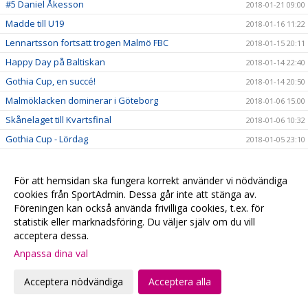
#5 Daniel Åkesson
2018-01-21 09:00
Madde till U19
2018-01-16 11:22
Lennartsson fortsatt trogen Malmö FBC
2018-01-15 20:11
Happy Day på Baltiskan
2018-01-14 22:40
Gothia Cup, en succé!
2018-01-14 20:50
Malmöklacken dominerar i Göteborg
2018-01-06 15:00
Skånelaget till Kvartsfinal
2018-01-06 10:32
Gothia Cup - Lördag
2018-01-05 23:10
Skånlagstjejerna efter 1:a dagen
2018-01-05 16:10
Vinst mot samarbetsklubben Hvidovre
2018-01-05 15:46
För att hemsidan ska fungera korrekt använder vi nödvändiga
cookies från SportAdmin. Dessa går inte att stänga av.
Skånelaget
2018-01-04 11:20
Föreningen kan också använda frivilliga cookies, t.ex. för
Se våra Gothia-lag på webben
2018-01-04 10:24
statistik eller marknadsföring. Du väljer själv om du vill
Följ våra lag på Gothia Cup
acceptera dessa.
2018-01-04 05:47
Anpassa dina val
#fbcfamiljen goes Gothia
2018-01-02 20:58
God Jul & Gott Nytt År
2017-12-23 20:13
Acceptera nödvändiga
Acceptera alla
Kansliet håller stängd
2017-12-22 20:28