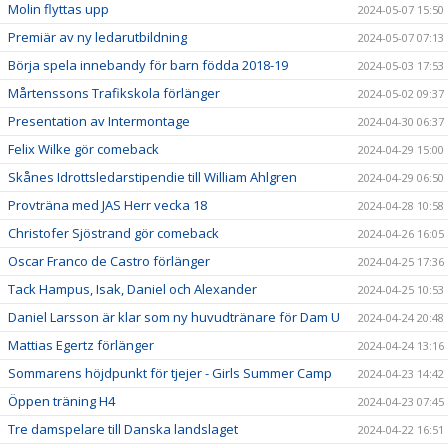
Molin flyttas upp
2024-05-07 15:50
Premiär av ny ledarutbildning
2024-05-07 07:13
Börja spela innebandy för barn födda 2018-19
2024-05-03 17:53
Mårtenssons Trafikskola förlänger
2024-05-02 09:37
Presentation av Intermontage
2024-04-30 06:37
Felix Wilke gör comeback
2024-04-29 15:00
Skånes Idrottsledarstipendie till William Ahlgren
2024-04-29 06:50
Provträna med JAS Herr vecka 18
2024-04-28 10:58
Christofer Sjöstrand gör comeback
2024-04-26 16:05
Oscar Franco de Castro förlänger
2024-04-25 17:36
Tack Hampus, Isak, Daniel och Alexander
2024-04-25 10:53
Daniel Larsson är klar som ny huvudtränare för Dam U
2024-04-24 20:48
Mattias Egertz förlänger
2024-04-24 13:16
Sommarens höjdpunkt för tjejer - Girls Summer Camp
2024-04-23 14:42
Öppen träning H4
2024-04-23 07:45
Tre damspelare till Danska landslaget
2024-04-22 16:51