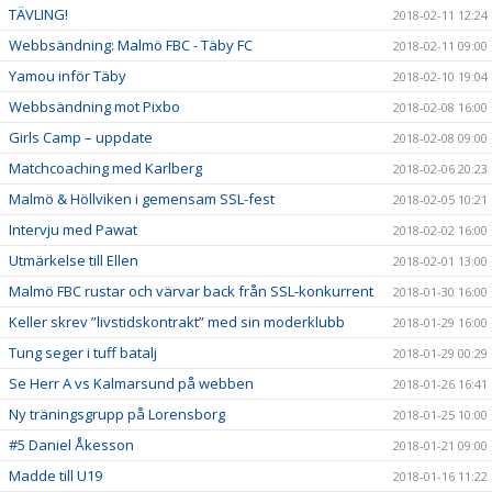
TÄVLING!
2018-02-11 12:24
Webbsändning: Malmö FBC - Täby FC
2018-02-11 09:00
Yamou inför Täby
2018-02-10 19:04
Webbsändning mot Pixbo
2018-02-08 16:00
Girls Camp – uppdate
2018-02-08 09:00
Matchcoaching med Karlberg
2018-02-06 20:23
Malmö & Höllviken i gemensam SSL-fest
2018-02-05 10:21
Intervju med Pawat
2018-02-02 16:00
Utmärkelse till Ellen
2018-02-01 13:00
Malmö FBC rustar och värvar back från SSL-konkurrent
2018-01-30 16:00
Keller skrev ”livstidskontrakt” med sin moderklubb
2018-01-29 16:00
Tung seger i tuff batalj
2018-01-29 00:29
Se Herr A vs Kalmarsund på webben
2018-01-26 16:41
Ny träningsgrupp på Lorensborg
2018-01-25 10:00
#5 Daniel Åkesson
2018-01-21 09:00
Madde till U19
2018-01-16 11:22