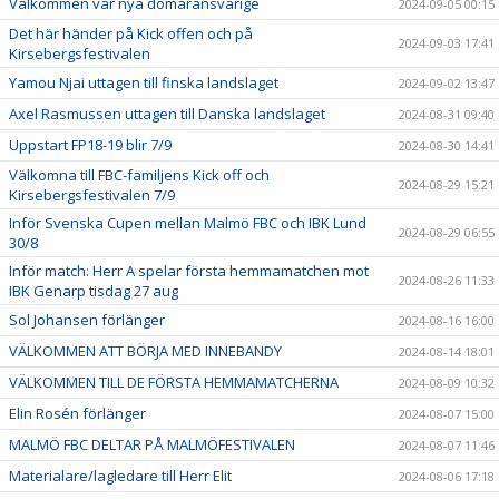
Välkommen vår nya domaransvarige
2024-09-05 00:15
Det här händer på Kick offen och på
2024-09-03 17:41
Kirsebergsfestivalen
Yamou Njai uttagen till finska landslaget
2024-09-02 13:47
Axel Rasmussen uttagen till Danska landslaget
2024-08-31 09:40
Uppstart FP18-19 blir 7/9
2024-08-30 14:41
Välkomna till FBC-familjens Kick off och
2024-08-29 15:21
Kirsebergsfestivalen 7/9
Inför Svenska Cupen mellan Malmö FBC och IBK Lund
2024-08-29 06:55
30/8
Inför match: Herr A spelar första hemmamatchen mot
2024-08-26 11:33
IBK Genarp tisdag 27 aug
Sol Johansen förlänger
2024-08-16 16:00
VÄLKOMMEN ATT BÖRJA MED INNEBANDY
2024-08-14 18:01
VÄLKOMMEN TILL DE FÖRSTA HEMMAMATCHERNA
2024-08-09 10:32
Elin Rosén förlänger
2024-08-07 15:00
MALMÖ FBC DELTAR PÅ MALMÖFESTIVALEN
2024-08-07 11:46
Materialare/lagledare till Herr Elit
2024-08-06 17:18