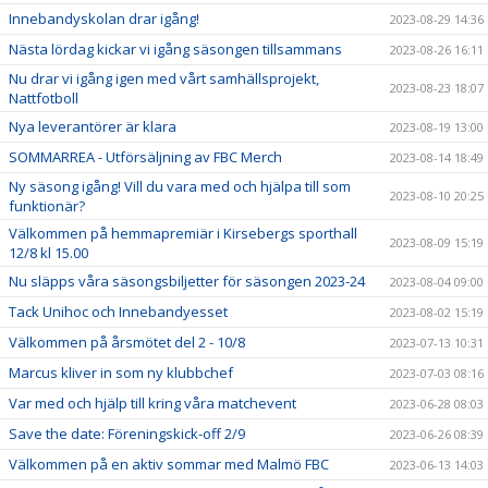
Innebandyskolan drar igång!
2023-08-29 14:36
Nästa lördag kickar vi igång säsongen tillsammans
2023-08-26 16:11
Nu drar vi igång igen med vårt samhällsprojekt,
2023-08-23 18:07
Nattfotboll
Nya leverantörer är klara
2023-08-19 13:00
SOMMARREA - Utförsäljning av FBC Merch
2023-08-14 18:49
Ny säsong igång! Vill du vara med och hjälpa till som
2023-08-10 20:25
funktionär?
Välkommen på hemmapremiär i Kirsebergs sporthall
2023-08-09 15:19
12/8 kl 15.00
Nu släpps våra säsongsbiljetter för säsongen 2023-24
2023-08-04 09:00
Tack Unihoc och Innebandyesset
2023-08-02 15:19
Välkommen på årsmötet del 2 - 10/8
2023-07-13 10:31
Marcus kliver in som ny klubbchef
2023-07-03 08:16
Var med och hjälp till kring våra matchevent
2023-06-28 08:03
Save the date: Föreningskick-off 2/9
2023-06-26 08:39
Välkommen på en aktiv sommar med Malmö FBC
2023-06-13 14:03