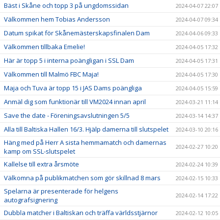
Bäst i Skåne och topp 3 på ungdomssidan
2024-04-07 22:07
Välkommen hem Tobias Andersson
2024-04-07 09:34
Datum spikat för Skånemästerskapsfinalen Dam
2024-04-06 09:33
Välkommen tillbaka Emelie!
2024-04-05 17:32
Här är topp 5 i interna poängligan i SSL Dam
2024-04-05 17:31
Välkommen till Malmö FBC Maja!
2024-04-05 17:30
Maja och Tuva är topp 15 i JAS Dams poängliga
2024-04-05 15:59
Anmäl dig som funktionär till VM2024 innan april
2024-03-21 11:14
Save the date - Föreningsavslutningen 5/5
2024-03-14 14:37
Alla till Baltiska Hallen 16/3. Hjälp damerna till slutspelet
2024-03-10 20:16
Häng med på Herr A sista hemmamatch och damernas
2024-02-27 10:20
kamp om SSL-slutspelet
Kallelse till extra årsmöte
2024-02-24 10:39
Välkomna på publikmatchen som gör skillnad 8 mars
2024-02-15 10:33
Spelarna är presenterade för helgens
2024-02-14 17:22
autografsignering
Dubbla matcher i Baltiskan och träffa världsstjärnor
2024-02-12 10:05