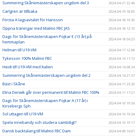
Summering Skånemästerskapen ungdom del 3
2024-04-21 22:46
Carlgren är tillbaka
2024-04-19 18:00
Första A-lagsavtalet för Hansson
2024-04-18 19:30
Öppna träningar med Malmö FBC JAS
2024-04-18 12:19
Dags för Skånemästerskapen Pojkar E (13 år) på
2024-04-18 06:25
hemmaplan
Helman till U19-VM
2024-04-17 12:08
Tykesson 100% Malmö FBC
2024-04-16 17:13
Heidi till U19-VM med Italien
2024-04-16 08:24
Summerring Skånemästerskapen ungdom del 2
2024-04-14 21:57
Bäst i Skåne
2024-04-11 23:20
Elina Derwik går över permanent till Malmö FBC 100%
2024-04-11 17:21
Dags för Skånemästerskapen Pojkar A (17 år) i
2024-04-10 19:36
Kirsebergs Sph
Sol uttagen till U19-VM
2024-04-10 19:24
Spela innebandy och studera samtidigt?
2024-04-10 19:17
Dansk backtalang till Malmö FBC Dam
2024-04-08 16:01