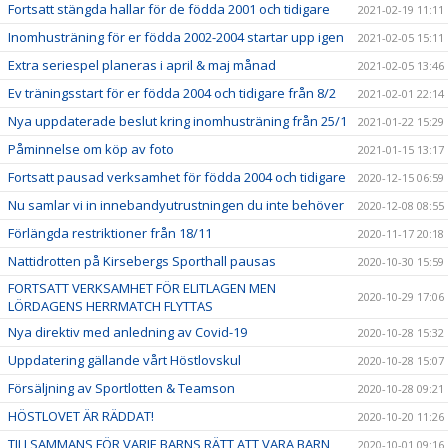
Fortsatt stängda hallar för de födda 2001 och tidigare
2021-02-19 11:11
Inomhusträning för er födda 2002-2004 startar upp igen
2021-02-05 15:11
Extra seriespel planeras i april & maj månad
2021-02-05 13:46
Ev träningsstart för er födda 2004 och tidigare från 8/2
2021-02-01 22:14
Nya uppdaterade beslut kring inomhusträning från 25/1
2021-01-22 15:29
Påminnelse om köp av foto
2021-01-15 13:17
Fortsatt pausad verksamhet för födda 2004 och tidigare
2020-12-15 06:59
Nu samlar vi in innebandyutrustningen du inte behöver
2020-12-08 08:55
Förlängda restriktioner från 18/11
2020-11-17 20:18
Nattidrotten på Kirsebergs Sporthall pausas
2020-10-30 15:59
FORTSATT VERKSAMHET FÖR ELITLAGEN MEN
2020-10-29 17:06
LÖRDAGENS HERRMATCH FLYTTAS
Nya direktiv med anledning av Covid-19
2020-10-28 15:32
Uppdatering gällande vårt Höstlovskul
2020-10-28 15:07
Försäljning av Sportlotten & Teamson
2020-10-28 09:21
HÖSTLOVET ÄR RÄDDAT!
2020-10-20 11:26
TILLSAMMANS FÖR VARJE BARNS RÄTT ATT VARA BARN
2020-10-01 09:16