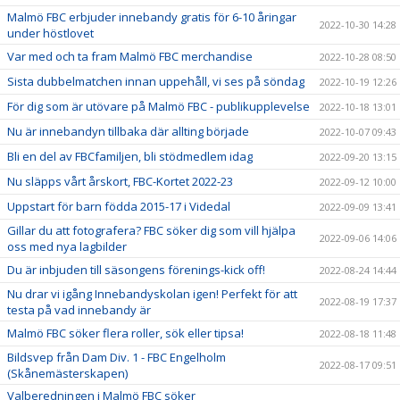
Malmö FBC erbjuder innebandy gratis för 6-10 åringar
2022-10-30 14:28
under höstlovet
Var med och ta fram Malmö FBC merchandise
2022-10-28 08:50
Sista dubbelmatchen innan uppehåll, vi ses på söndag
2022-10-19 12:26
För dig som är utövare på Malmö FBC - publikupplevelse
2022-10-18 13:01
Nu är innebandyn tillbaka där allting började
2022-10-07 09:43
Bli en del av FBCfamiljen, bli stödmedlem idag
2022-09-20 13:15
Nu släpps vårt årskort, FBC-Kortet 2022-23
2022-09-12 10:00
Uppstart för barn födda 2015-17 i Videdal
2022-09-09 13:41
Gillar du att fotografera? FBC söker dig som vill hjälpa
2022-09-06 14:06
oss med nya lagbilder
Du är inbjuden till säsongens förenings-kick off!
2022-08-24 14:44
Nu drar vi igång Innebandyskolan igen! Perfekt för att
2022-08-19 17:37
testa på vad innebandy är
Malmö FBC söker flera roller, sök eller tipsa!
2022-08-18 11:48
Bildsvep från Dam Div. 1 - FBC Engelholm
2022-08-17 09:51
(Skånemästerskapen)
Valberedningen i Malmö FBC söker