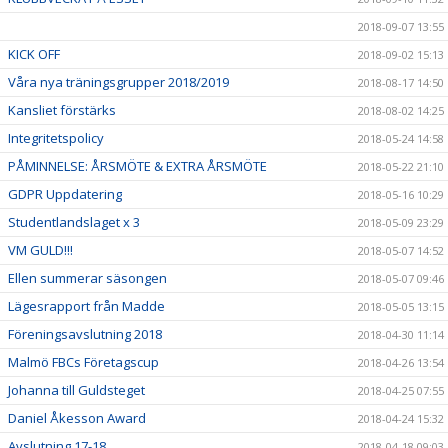
2018-09-07 13:55
KICK OFF
2018-09-02 15:13
Våra nya träningsgrupper 2018/2019
2018-08-17 14:50
Kansliet förstärks
2018-08-02 14:25
Integritetspolicy
2018-05-24 14:58
PÅMINNELSE: ÅRSMÖTE & EXTRA ÅRSMÖTE
2018-05-22 21:10
GDPR Uppdatering
2018-05-16 10:29
Studentlandslaget x 3
2018-05-09 23:29
VM GULD!!!
2018-05-07 14:52
Ellen summerar säsongen
2018-05-07 09:46
Lägesrapport från Madde
2018-05-05 13:15
Föreningsavslutning 2018
2018-04-30 11:14
Malmö FBCs Företagscup
2018-04-26 13:54
Johanna till Guldsteget
2018-04-25 07:55
Daniel Åkesson Award
2018-04-24 15:32
Avslutning 17-18
2018-04-18 09:03