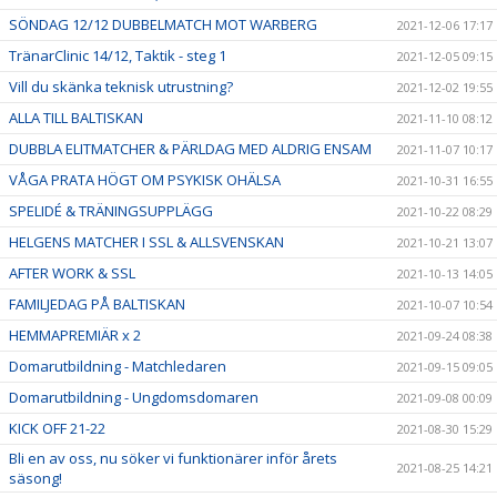
SÖNDAG 12/12 DUBBELMATCH MOT WARBERG
2021-12-06 17:17
TränarClinic 14/12, Taktik - steg 1
2021-12-05 09:15
Vill du skänka teknisk utrustning?
2021-12-02 19:55
ALLA TILL BALTISKAN
2021-11-10 08:12
DUBBLA ELITMATCHER & PÄRLDAG MED ALDRIG ENSAM
2021-11-07 10:17
VÅGA PRATA HÖGT OM PSYKISK OHÄLSA
2021-10-31 16:55
SPELIDÉ & TRÄNINGSUPPLÄGG
2021-10-22 08:29
HELGENS MATCHER I SSL & ALLSVENSKAN
2021-10-21 13:07
AFTER WORK & SSL
2021-10-13 14:05
FAMILJEDAG PÅ BALTISKAN
2021-10-07 10:54
HEMMAPREMIÄR x 2
2021-09-24 08:38
Domarutbildning - Matchledaren
2021-09-15 09:05
Domarutbildning - Ungdomsdomaren
2021-09-08 00:09
KICK OFF 21-22
2021-08-30 15:29
Bli en av oss, nu söker vi funktionärer inför årets
2021-08-25 14:21
säsong!