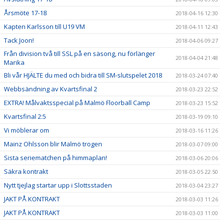
Årsmöte 17-18
2018-04-16 12:30
Kapten Karlsson till U19 VM
2018-04-11 12:43
Tack Joon!
2018-04-06 09:27
Från division två till SSL på en säsong, nu förlänger
2018-04-04 21:48
Marika
Bli vår HJÄLTE du med och bidra till SM-slutspelet 2018
2018-03-24 07:40
Webbsändning av Kvartsfinal 2
2018-03-23 22:52
EXTRA! Målvaktsspecial på Malmö Floorball Camp
2018-03-23 15:52
Kvartsfinal 2:5
2018-03-19 09:10
Vi möblerar om
2018-03-16 11:26
Mainz Ohlsson blir Malmö trogen
2018-03-07 09:00
Sista seriematchen på himmaplan!
2018-03-06 20:06
Säkra kontrakt
2018-03-05 22:50
Nytt tjejlag startar upp i Slottsstaden
2018-03-04 23:27
JAKT PÅ KONTRAKT
2018-03-03 11:26
JAKT PÅ KONTRAKT
2018-03-03 11:00