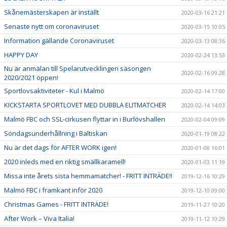
Skånemästerskapen är inställt
2020-03-16 21:21
Senaste nytt om coronaviruset
2020-03-15 10:05
Information gällande Coronaviruset
2020-03-13 08:36
HAPPY DAY
2020-02-24 13:53
Nu är anmälan till Spelarutvecklingen säsongen
2020-02-16 09:28
2020/2021 öppen!
Sportlovsaktiviteter - Kul i Malmö
2020-02-14 17:00
KICKSTARTA SPORTLOVET MED DUBBLA ELITMATCHER
2020-02-14 14:03
Malmö FBC och SSL-cirkusen flyttar in i Burlövshallen
2020-02-04 09:09
Söndagsunderhållning i Baltiskan
2020-01-19 08:22
Nu är det dags för AFTER WORK igen!
2020-01-08 16:01
2020 inleds med en riktig smällkaramell!
2020-01-03 11:19
Missa inte årets sista hemmamatcher! - FRITT INTRÄDE!!
2019-12-16 10:29
Malmö FBC i framkant inför 2020
2019-12-10 09:00
Christmas Games - FRITT INTRÄDE!
2019-11-27 10:20
After Work – Viva Italia!
2019-11-12 10:29