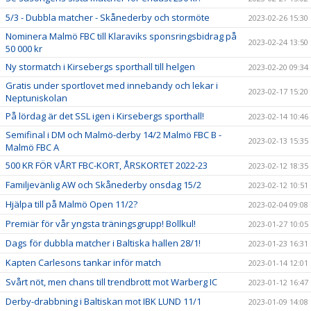
5/3 - Dubbla matcher - Skånederby och stormöte
2023-02-26 15:30
Nominera Malmö FBC till Klaraviks sponsringsbidrag på
2023-02-24 13:50
50 000 kr
Ny stormatch i Kirsebergs sporthall till helgen
2023-02-20 09:34
Gratis under sportlovet med innebandy och lekar i
2023-02-17 15:20
Neptuniskolan
På lördag är det SSL igen i Kirsebergs sporthall!
2023-02-14 10:46
Semifinal i DM och Malmö-derby 14/2 Malmö FBC B -
2023-02-13 15:35
Malmö FBC A
500 KR FÖR VÅRT FBC-KORT, ÅRSKORTET 2022-23
2023-02-12 18:35
Familjevänlig AW och Skånederby onsdag 15/2
2023-02-12 10:51
Hjälpa till på Malmö Open 11/2?
2023-02-04 09:08
Premiär för vår yngsta träningsgrupp! Bollkul!
2023-01-27 10:05
Dags för dubbla matcher i Baltiska hallen 28/1!
2023-01-23 16:31
Kapten Carlesons tankar inför match
2023-01-14 12:01
Svårt nöt, men chans till trendbrott mot Warberg IC
2023-01-12 16:47
Derby-drabbning i Baltiskan mot IBK LUND 11/1
2023-01-09 14:08