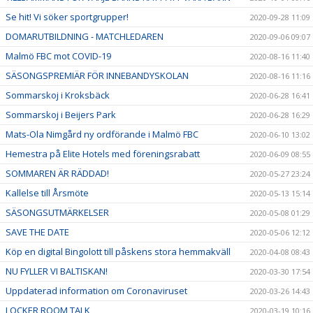
Se hit! Vi söker sportgrupper!
2020-09-28 11:09
DOMARUTBILDNING - MATCHLEDAREN
2020-09-06 09:07
Malmö FBC mot COVID-19
2020-08-16 11:40
SÄSONGSPREMIÄR FÖR INNEBANDYSKOLAN
2020-08-16 11:16
Sommarskoj i Kroksbäck
2020-06-28 16:41
Sommarskoj i Beijers Park
2020-06-28 16:29
Mats-Ola Nimgård ny ordförande i Malmö FBC
2020-06-10 13:02
Hemestra på Elite Hotels med föreningsrabatt
2020-06-09 08:55
SOMMAREN ÄR RÄDDAD!
2020-05-27 23:24
Kallelse till Årsmöte
2020-05-13 15:14
SÄSONGSUTMÄRKELSER
2020-05-08 01:29
SAVE THE DATE
2020-05-06 12:12
Köp en digital Bingolott till påskens stora hemmakväll
2020-04-08 08:43
NU FYLLER VI BALTISKAN!
2020-03-30 17:54
Uppdaterad information om Coronaviruset
2020-03-26 14:43
LOCKER ROOM TALK
2020-03-19 10:16