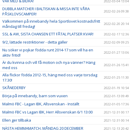
VAR MED & BIDRA!
2022-03-04 13:04
DUBBLA MATCHER I BALTISKAN & MISSA INTE VÅRA
2022-02-26 09:38
PÅSKLOVSCAMPER!
Välkommen på innebandy hela Sportlovet kostnadsfritt
2022-02-20 20:14
måndag till fredag!
SSL & AW, SISTA CHANSEN ETT FÅTAL PLATSER KVAR!
2022-02-17 12:36
9/2, lättade restriktioner - detta gäller
2022-02-09 09:25
Nu söker vi pojkar födda runt 2014-17 som vill ha en
2022-01-27 13:06
aktiv fritid!
Är du kvinna och vill få motion och nya vänner? Häng
2022-01-26 15:41
med oss
Alla flickor födda 2012-15, häng med oss varje torsdag
2022-01-25 11:30
17.30!
SKÅNEDERBY
2022-01-19 10:54
Börja på innebandy, barn som vuxen
2022-01-13 09:49
Malmö FBC - Lagan IBK, Allsvenskan - Inställt
2022-01-05 17:36
Malmö FBC vs Lagan IBK, Herr Allsvenskan 6/1 13:00
2021-12-31 00:17
Ellen ger tillbaka
2021-12-31 00:14
NÄSTA HEMMAMATCH, MÅNDAG 20 DECEMBER
2021-12-13 20:42