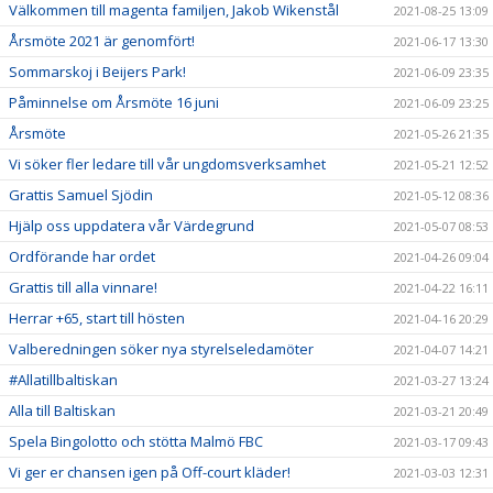
Välkommen till magenta familjen, Jakob Wikenstål
2021-08-25 13:09
Årsmöte 2021 är genomfört!
2021-06-17 13:30
Sommarskoj i Beijers Park!
2021-06-09 23:35
Påminnelse om Årsmöte 16 juni
2021-06-09 23:25
Årsmöte
2021-05-26 21:35
Vi söker fler ledare till vår ungdomsverksamhet
2021-05-21 12:52
Grattis Samuel Sjödin
2021-05-12 08:36
Hjälp oss uppdatera vår Värdegrund
2021-05-07 08:53
Ordförande har ordet
2021-04-26 09:04
Grattis till alla vinnare!
2021-04-22 16:11
Herrar +65, start till hösten
2021-04-16 20:29
Valberedningen söker nya styrelseledamöter
2021-04-07 14:21
#Allatillbaltiskan
2021-03-27 13:24
Alla till Baltiskan
2021-03-21 20:49
Spela Bingolotto och stötta Malmö FBC
2021-03-17 09:43
Vi ger er chansen igen på Off-court kläder!
2021-03-03 12:31