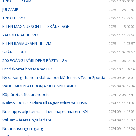
TRIO LEDER I VM
2025-12-05 10:00
JULCAMP
2025-11-25 14:40
TRIO TILL VM
2025-11-18 22:53
ELLEN MAGNUSSON TILL SKÅNELAGET
2025-11-15 10:00
YAMOU NJAI TILL VM
2025-11-11 23:59
ELLEN RASMUSSEN TILL VM
2025-11-11 23:57
SKÅNEDERBY
2025-11-09 19:57
500 POÄNG I VÄRLDENS BÄSTA LIGA
2025-11-06 12:16
Fritidskortet hos Malmö FBC
2025-10-10 08:16
Ny säsong - handla klubba och kläder hos Team Sportia
2025-09-08 18:01
VÄLKOMMEN ATT BÖRJA MED INNEBANDY
2025-09-08 17:36
Köp årets offcourt hoodie!
2024-12-05 15:47
Malmö FBC F08 vidare till regionsslutspel i USM!
2024-11-11 11:38
Nu släpps biljetterna till hemmapremiären i SSL
2024-09-14 15:09
William - årets unga ledare
2024-09-14 15:07
Nu är säsongen igång!
2024-09-10 15:26