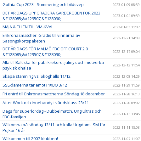
Gothia Cup 2023 - Summering och bildsvep
2023-01-09 08:39
DET ÄR DAGS UPPGRADERA GARDEROBEN FÖR 2023
2023-01-04 09:39
&#128085;&#129507;&#128090;
MAJA & ELLEN TILL VM-KVAL
2023-01-03 11:07
Enkronasmatcher: Grattis till vinnarna av
2022-12-21 14:09
Säsongskortspaketen
DET ÄR DAGS FÖR MALMÖ FBC OFF COURT 2.0
2022-12-17 09:04
&#128085;&#129507;&#128090;
Alla till Baltiska för publikrekord, julmys och motverka
2022-12-12 11:54
psykisk ohälsa
Skapa stämning vs. Skoghalls 11/12
2022-12-08 14:29
SSL-damerna tar emot PIXBO 3/12
2022-11-29 11:59
Fri entré till Enkronasmatcherna Söndag 18 december
2022-11-28 16:13
After Work och innebandy i världsklass 23/11
2022-11-20 09:02
Dags för superlördag - Dubbelmatch, Ung Ultras och
2022-11-16 13:45
FBC-familjen
Välkomna på söndag 13/11 och kolla Ungdoms-SM för
2022-11-11 15:08
Pojkar 16 år
Välkommen till 2007-klubben!
2022-11-07 11:07