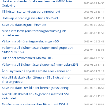
Unikt erbjudande för alla medlemmar i MFBC från
2023-06-07 14:55
OurLiving
Till hösten startar vi upp parainnebandy!
2023-05-23 13:14
Bildsvep - Föreningsavslutning 06/05-23
2023-05-11 10:18
Save the date 20 juni - Årsmöte
2023-05-05 06:57
Missa inte lördagens föreningsavslutning inkl.
2023-05-02 10:58
utmärkelser
Välkomna på föreningsavslutningen 6/5
2023-04-25 09:42
Välkomna till Skånemästerskapen med grupp och
2023-04-13 13:03
slutspel 15-16/4
Hur är det att komma till Malmö FBC?
2023-04-09 09:55
Välkomna till Skånemästerskapen på himmaplan 25/3
2023-03-23 17:16
Är du nyfiken på styrelsearbete eller känner en?
2023-03-21 09:19
Alla till Baltiska Hallen 26 mars - SSL Slutspel mot
2023-03-20 08:55
Thorengruppen
Save the date - 6/5 blir det föreningsavslutning
2023-03-16 16:58
Alla till Baltiska hallen - Avgörande match till SSL
2023-03-13 11:22
slutspelet
Se säsongens sista matcher för endast 250 kr!
2023-02-27 15:02