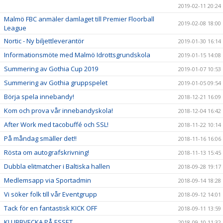
2019-02-11 20:24
Malmö FBC anmäler damlaget till Premier Floorball
2019-02-08 18:00
League
Nortic - Ny biljettleverantör
2019-01-30 16:14
Informationsmöte med Malmö Idrottsgrundskola
2019-01-15 14:08
Summering av Gothia Cup 2019
2019-01-07 10:53
Summering av Gothia gruppspelet
2019-01-05 09:54
Börja spela innebandy!
2018-12-21 16:09
Kom och prova vår innebandyskola!
2018-12-04 16:42
After Work med tacobuffé och SSL!
2018-11-22 10:14
På måndag smäller det!!
2018-11-16 16:06
Rösta om autografskrivning!
2018-11-13 15:45
Dubbla elitmatcher i Baltiska hallen
2018-09-28 19:17
Medlemsapp via Sportadmin
2018-09-14 18:28
Vi söker folk till vår Eventgrupp
2018-09-12 14:01
Tack för en fantastisk KICK OFF
2018-09-11 13:59
KLUBBVECKA PÅ ESSET
2018-09-10 11:32