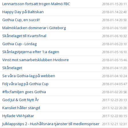
Lennartsson fortsatt trogen Malmö FBC
2018-01-15 20:11
Happy Day på Baltiskan
2018-01-14 22:40
Gothia Cup, en succé!
2018-01-14 20:50
Malmöklacken dominerar i Göteborg
2018-01-06 15:00
Skånelaget till Kvartsfinal
2018-01-06 10:32
Gothia Cup - Lördag
2018-01-05 23:10
Skånlagstjejerna efter 1:a dagen
2018-01-05 16:10
Vinst mot samarbetsklubben Hvidovre
2018-01-05 15:46
Skånelaget
2018-01-04 11:20
Se våra Gothia-lag på webben
2018-01-04 10:24
Följ våra lag på Gothia Cup
2018-01-04 05:47
#fbcfamiljen goes Gothia
2018-01-02 20:58
God Jul & Gott Nytt År
2017-12-23 20:13
Kansliet håller stängd
2017-12-22 20:28
Hyllade VM-hjältar
2017-12-22 00:15
Julklappstips 2 - Hushållsnära tjänster till medlemspriser
2017-12-21 12:31