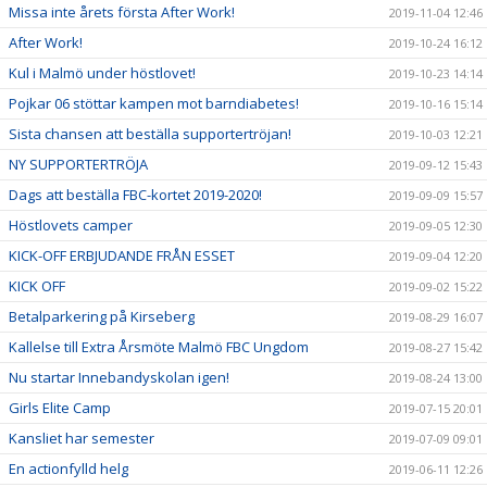
Missa inte årets första After Work!
2019-11-04 12:46
After Work!
2019-10-24 16:12
Kul i Malmö under höstlovet!
2019-10-23 14:14
Pojkar 06 stöttar kampen mot barndiabetes!
2019-10-16 15:14
Sista chansen att beställa supportertröjan!
2019-10-03 12:21
NY SUPPORTERTRÖJA
2019-09-12 15:43
Dags att beställa FBC-kortet 2019-2020!
2019-09-09 15:57
Höstlovets camper
2019-09-05 12:30
KICK-OFF ERBJUDANDE FRÅN ESSET
2019-09-04 12:20
KICK OFF
2019-09-02 15:22
Betalparkering på Kirseberg
2019-08-29 16:07
Kallelse till Extra Årsmöte Malmö FBC Ungdom
2019-08-27 15:42
Nu startar Innebandyskolan igen!
2019-08-24 13:00
Girls Elite Camp
2019-07-15 20:01
Kansliet har semester
2019-07-09 09:01
En actionfylld helg
2019-06-11 12:26