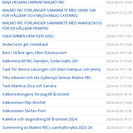
MAJA HELMAN LÄMNAR MALMÖ FBC
2024-08-06 16:06
MALMÖ FBC FÖRLÄNGER SAMARBETE MED SMAK SAK
2024-07-23 22:55
FÖR HÅLLBAR OCH MILJÖVÄNLIG CATERING
MALMÖ FBC FÖRLÄNGER SAMARBETE MED WANGESKOG
2024-07-16 15:46
FÖR EN HÅLLBAR FRAMTID
VÄLKOMMEN HEM IGEN AXEL!
2024-07-09 17:02
Andersson gör comeback
2024-06-19 16:00
Bäst i Skåne igen, Ellen Rasmussen!
2024-06-19 07:43
Välkomna till FBC-familjen, Söderslätts GK!
2024-06-17 14:47
Tack för denna säsongen och tiden Hampus och Jimmy
2024-06-14 11:50
Tiltu Siltanen och Ida Gyllensjö lämnar Malmö FBC
2024-06-13 17:52
Tack Martina, Elsa och Sandra
2024-06-11 07:00
Valberedningens förslag till årsmötet
2024-06-09 18:19
Välkommen Filip Ahnfelt
2024-06-07 16:00
Välkommen Stefan Prim
2024-06-04 15:59
Kallelse och dagordning till årsmötet 2024
2024-06-03 19:51
Summering av Malmö FBCs samhällsnytta 2023-24
2024-06-03 11:36