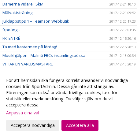
Damerna vidare i SkM
2017-12-21 10:10
Målvaktsträning
2017-12-21 09:52
Julklappstips 1 – Teamson Webbutik
2017-12-20 17:23
0 poäng...
2017-12-17 01:35
FRI ENTRÉ
2017-12-15 20:16
Ta med kastarmen på lördag!
2017-12-15 20:13
Musikhjälpen - Malmö FBCs insamlingsbössa
2017-12-13 00:34
VI HAR EN VÄRLDSMÄSTARE
2017-12-10 20:19
CECILIA DINARDO HISTORISK
2017-12-07 14:14
För att hemsidan ska fungera korrekt använder vi nödvändiga
Målvaktsträning 1
2017-12-06 10:12
cookies från SportAdmin. Dessa går inte att stänga av.
VM-update
2017-12-04 22:48
Föreningen kan också använda frivilliga cookies, t.ex. för
Målvaktsträning
statistik eller marknadsföring. Du väljer själv om du vill
2017-12-04 10:28
acceptera dessa.
Matchens lirare, VM-debutanter & 4+1
2017-12-01 22:42
Anpassa dina val
SM-Regionslutspel DJ18
2017-11-30 09:42
Torsdagsunderhållning!
2017-11-30 00:43
Acceptera nödvändiga
Acceptera alla
Viktig hemmamatch på söndag!
2017-11-30 00:27