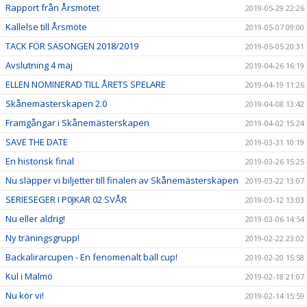
Rapport från Årsmötet
2019-05-29 22:26
Kallelse till Årsmöte
2019-05-07 09:00
TACK FÖR SÄSONGEN 2018/2019
2019-05-05 20:31
Avslutning 4 maj
2019-04-26 16:19
ELLEN NOMINERAD TILL ÅRETS SPELARE
2019-04-19 11:26
Skånemästerskapen 2.0
2019-04-08 13:42
Framgångar i Skånemästerskapen
2019-04-02 15:24
SAVE THE DATE
2019-03-31 10:19
En historisk final
2019-03-26 15:25
Nu släpper vi biljetter till finalen av Skånemästerskapen
2019-03-22 13:07
SERIESEGER I P0JKAR 02 SVÅR
2019-03-12 13:03
Nu eller aldrig!
2019-03-06 14:54
Ny träningsgrupp!
2019-02-22 23:02
Backalirarcupen - En fenomenalt ball cup!
2019-02-20 15:58
Kul i Malmö
2019-02-18 21:07
Nu kör vi!
2019-02-14 15:59