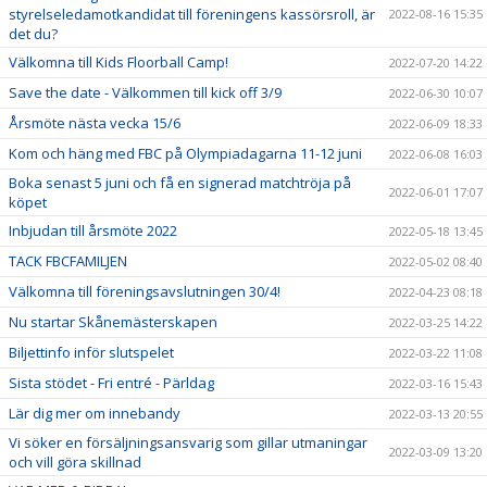
styrelseledamotkandidat till föreningens kassörsroll, är
2022-08-16 15:35
det du?
Välkomna till Kids Floorball Camp!
2022-07-20 14:22
Save the date - Välkommen till kick off 3/9
2022-06-30 10:07
Årsmöte nästa vecka 15/6
2022-06-09 18:33
Kom och häng med FBC på Olympiadagarna 11-12 juni
2022-06-08 16:03
Boka senast 5 juni och få en signerad matchtröja på
2022-06-01 17:07
köpet
Inbjudan till årsmöte 2022
2022-05-18 13:45
TACK FBCFAMILJEN
2022-05-02 08:40
Välkomna till föreningsavslutningen 30/4!
2022-04-23 08:18
Nu startar Skånemästerskapen
2022-03-25 14:22
Biljettinfo inför slutspelet
2022-03-22 11:08
Sista stödet - Fri entré - Pärldag
2022-03-16 15:43
Lär dig mer om innebandy
2022-03-13 20:55
Vi söker en försäljningsansvarig som gillar utmaningar
2022-03-09 13:20
och vill göra skillnad