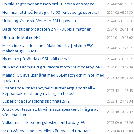
En bild säger mer än tusen ord - Historia är skapad
2024-02-05 15:55
Hemmamatch på lördag kl 15.00 i Kirsebergs sporthall
2024-02-05 09:30
Unikt lag tävlar vid Veteran-SM i Uppsala
2024-01-31 09:16
Dags för superlördag igen 27/1 - Dubbla matcher
2024-01-26 11:14
Uttalande Malmö FBC
2024-01-19 18:02
Missa inte tacofest med Malmöderby | Malmö FBC -
2024-01-17 20:11
Malmhaug IBF 24/1
Ny match på söndag i SSL, välkomna!
2024-01-16 13:55
Nu kan du anmäla dig till tacofest och Malmöderby 24/1
2024-01-10 17:39
Malmö FBC avslutar året med SSL-match och mingel med
2023-12-26 09:52
spelarna
Spännande innebandyhelg i Kirsebergs sporthall –
2023-12-11 15:43
Pepparkakor och unga talanger i fokus!
Superlördag i Stadions sporthall 2/12
2023-11-27 13:34
Ansök och testa att bli vår nästa speaker till några av
2023-10-10 07:47
våra matcher
Välkomna till Kirsebergsfestivalen! Lördag 9/9
2023-09-01 13:26
Är du vår nya speaker eller vårt nya sekretariat?
2023-08-30 18:00