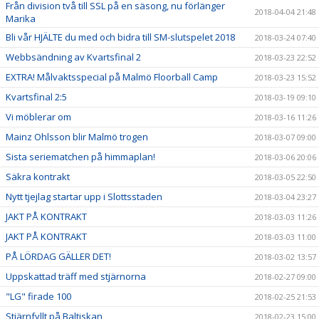
Från division två till SSL på en säsong, nu förlänger
2018-04-04 21:48
Marika
Bli vår HJÄLTE du med och bidra till SM-slutspelet 2018
2018-03-24 07:40
Webbsändning av Kvartsfinal 2
2018-03-23 22:52
EXTRA! Målvaktsspecial på Malmö Floorball Camp
2018-03-23 15:52
Kvartsfinal 2:5
2018-03-19 09:10
Vi möblerar om
2018-03-16 11:26
Mainz Ohlsson blir Malmö trogen
2018-03-07 09:00
Sista seriematchen på himmaplan!
2018-03-06 20:06
Säkra kontrakt
2018-03-05 22:50
Nytt tjejlag startar upp i Slottsstaden
2018-03-04 23:27
JAKT PÅ KONTRAKT
2018-03-03 11:26
JAKT PÅ KONTRAKT
2018-03-03 11:00
PÅ LÖRDAG GÄLLER DET!
2018-03-02 13:57
Uppskattad träff med stjärnorna
2018-02-27 09:00
"LG" firade 100
2018-02-25 21:53
Stjärnfyllt på Baltiskan
2018-02-23 15:00