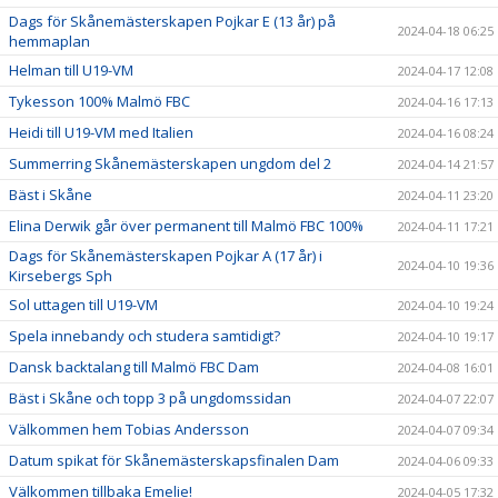
Dags för Skånemästerskapen Pojkar E (13 år) på
2024-04-18 06:25
hemmaplan
Helman till U19-VM
2024-04-17 12:08
Tykesson 100% Malmö FBC
2024-04-16 17:13
Heidi till U19-VM med Italien
2024-04-16 08:24
Summerring Skånemästerskapen ungdom del 2
2024-04-14 21:57
Bäst i Skåne
2024-04-11 23:20
Elina Derwik går över permanent till Malmö FBC 100%
2024-04-11 17:21
Dags för Skånemästerskapen Pojkar A (17 år) i
2024-04-10 19:36
Kirsebergs Sph
Sol uttagen till U19-VM
2024-04-10 19:24
Spela innebandy och studera samtidigt?
2024-04-10 19:17
Dansk backtalang till Malmö FBC Dam
2024-04-08 16:01
Bäst i Skåne och topp 3 på ungdomssidan
2024-04-07 22:07
Välkommen hem Tobias Andersson
2024-04-07 09:34
Datum spikat för Skånemästerskapsfinalen Dam
2024-04-06 09:33
Välkommen tillbaka Emelie!
2024-04-05 17:32