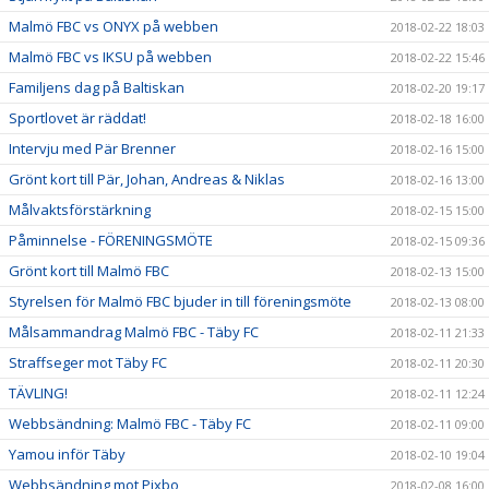
Malmö FBC vs ONYX på webben
2018-02-22 18:03
Malmö FBC vs IKSU på webben
2018-02-22 15:46
Familjens dag på Baltiskan
2018-02-20 19:17
Sportlovet är räddat!
2018-02-18 16:00
Intervju med Pär Brenner
2018-02-16 15:00
Grönt kort till Pär, Johan, Andreas & Niklas
2018-02-16 13:00
Målvaktsförstärkning
2018-02-15 15:00
Påminnelse - FÖRENINGSMÖTE
2018-02-15 09:36
Grönt kort till Malmö FBC
2018-02-13 15:00
Styrelsen för Malmö FBC bjuder in till föreningsmöte
2018-02-13 08:00
Målsammandrag Malmö FBC - Täby FC
2018-02-11 21:33
Straffseger mot Täby FC
2018-02-11 20:30
TÄVLING!
2018-02-11 12:24
Webbsändning: Malmö FBC - Täby FC
2018-02-11 09:00
Yamou inför Täby
2018-02-10 19:04
Webbsändning mot Pixbo
2018-02-08 16:00