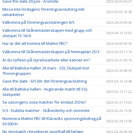
Save the date 20 juni - Årsmöte
2023-05-05 06:57
Missa inte lördagens föreningsavslutning inkl.
2023-05-02 10:58
utmärkelser
Välkomna på föreningsavslutningen 6/5
2023-04-25 09:42
Välkomna till Skånemästerskapen med grupp och
2023-04-13 13:03
slutspel 15-16/4
Hur är det att komma till Malmö FBC?
2023-04-09 09:55
Välkomna till Skånemästerskapen på himmaplan 25/3
2023-03-23 17:16
Är du nyfiken på styrelsearbete eller känner en?
2023-03-21 09:19
Alla till Baltiska Hallen 26 mars - SSL Slutspel mot
2023-03-20 08:55
Thorengruppen
Save the date - 6/5 blir det föreningsavslutning
2023-03-16 16:58
Alla till Baltiska hallen - Avgörande match till SSL
2023-03-13 11:22
slutspelet
Se säsongens sista matcher för endast 250 kr!
2023-02-27 15:02
5/3 - Dubbla matcher - Skånederby och stormöte
2023-02-26 15:30
Nominera Malmö FBC till Klaraviks sponsringsbidrag på
2023-02-24 13:50
50 000 kr
Ny stormatch i Kirsebergs sporthall till helgen
2023-02-20 09:34