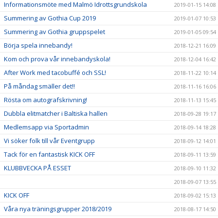
Informationsmöte med Malmö Idrottsgrundskola
2019-01-15 14:08
Summering av Gothia Cup 2019
2019-01-07 10:53
Summering av Gothia gruppspelet
2019-01-05 09:54
Börja spela innebandy!
2018-12-21 16:09
Kom och prova vår innebandyskola!
2018-12-04 16:42
After Work med tacobuffé och SSL!
2018-11-22 10:14
På måndag smäller det!!
2018-11-16 16:06
Rösta om autografskrivning!
2018-11-13 15:45
Dubbla elitmatcher i Baltiska hallen
2018-09-28 19:17
Medlemsapp via Sportadmin
2018-09-14 18:28
Vi söker folk till vår Eventgrupp
2018-09-12 14:01
Tack för en fantastisk KICK OFF
2018-09-11 13:59
KLUBBVECKA PÅ ESSET
2018-09-10 11:32
2018-09-07 13:55
KICK OFF
2018-09-02 15:13
Våra nya träningsgrupper 2018/2019
2018-08-17 14:50