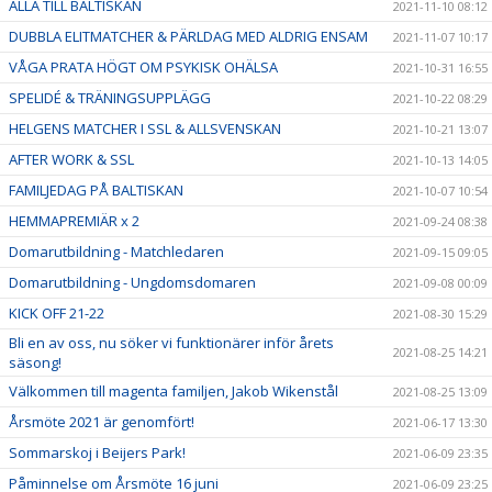
ALLA TILL BALTISKAN
2021-11-10 08:12
DUBBLA ELITMATCHER & PÄRLDAG MED ALDRIG ENSAM
2021-11-07 10:17
VÅGA PRATA HÖGT OM PSYKISK OHÄLSA
2021-10-31 16:55
SPELIDÉ & TRÄNINGSUPPLÄGG
2021-10-22 08:29
HELGENS MATCHER I SSL & ALLSVENSKAN
2021-10-21 13:07
AFTER WORK & SSL
2021-10-13 14:05
FAMILJEDAG PÅ BALTISKAN
2021-10-07 10:54
HEMMAPREMIÄR x 2
2021-09-24 08:38
Domarutbildning - Matchledaren
2021-09-15 09:05
Domarutbildning - Ungdomsdomaren
2021-09-08 00:09
KICK OFF 21-22
2021-08-30 15:29
Bli en av oss, nu söker vi funktionärer inför årets
2021-08-25 14:21
säsong!
Välkommen till magenta familjen, Jakob Wikenstål
2021-08-25 13:09
Årsmöte 2021 är genomfört!
2021-06-17 13:30
Sommarskoj i Beijers Park!
2021-06-09 23:35
Påminnelse om Årsmöte 16 juni
2021-06-09 23:25