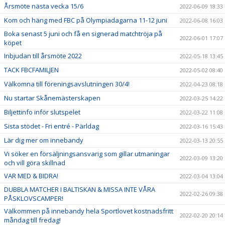
Årsmöte nästa vecka 15/6
2022-06-09 18:33
Kom och häng med FBC på Olympiadagarna 11-12 juni
2022-06-08 16:03
Boka senast 5 juni och få en signerad matchtröja på
2022-06-01 17:07
köpet
Inbjudan till årsmöte 2022
2022-05-18 13:45
TACK FBCFAMILJEN
2022-05-02 08:40
Välkomna till föreningsavslutningen 30/4!
2022-04-23 08:18
Nu startar Skånemästerskapen
2022-03-25 14:22
Biljettinfo inför slutspelet
2022-03-22 11:08
Sista stödet - Fri entré - Pärldag
2022-03-16 15:43
Lär dig mer om innebandy
2022-03-13 20:55
Vi söker en försäljningsansvarig som gillar utmaningar
2022-03-09 13:20
och vill göra skillnad
VAR MED & BIDRA!
2022-03-04 13:04
DUBBLA MATCHER I BALTISKAN & MISSA INTE VÅRA
2022-02-26 09:38
PÅSKLOVSCAMPER!
Välkommen på innebandy hela Sportlovet kostnadsfritt
2022-02-20 20:14
måndag till fredag!