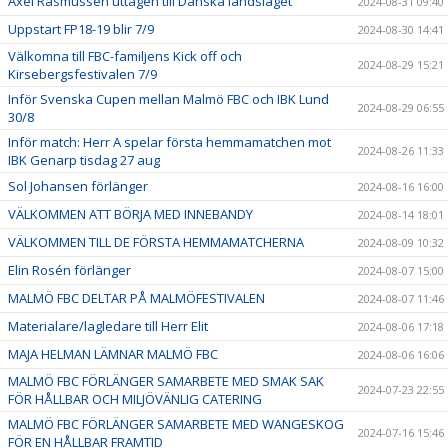
Axel Rasmussen uttagen till Danska landslaget
2024-08-31 09:40
Uppstart FP18-19 blir 7/9
2024-08-30 14:41
Välkomna till FBC-familjens Kick off och
2024-08-29 15:21
Kirsebergsfestivalen 7/9
Inför Svenska Cupen mellan Malmö FBC och IBK Lund
2024-08-29 06:55
30/8
Inför match: Herr A spelar första hemmamatchen mot
2024-08-26 11:33
IBK Genarp tisdag 27 aug
Sol Johansen förlänger
2024-08-16 16:00
VÄLKOMMEN ATT BÖRJA MED INNEBANDY
2024-08-14 18:01
VÄLKOMMEN TILL DE FÖRSTA HEMMAMATCHERNA
2024-08-09 10:32
Elin Rosén förlänger
2024-08-07 15:00
MALMÖ FBC DELTAR PÅ MALMÖFESTIVALEN
2024-08-07 11:46
Materialare/lagledare till Herr Elit
2024-08-06 17:18
MAJA HELMAN LÄMNAR MALMÖ FBC
2024-08-06 16:06
MALMÖ FBC FÖRLÄNGER SAMARBETE MED SMAK SAK
2024-07-23 22:55
FÖR HÅLLBAR OCH MILJÖVÄNLIG CATERING
MALMÖ FBC FÖRLÄNGER SAMARBETE MED WANGESKOG
2024-07-16 15:46
FÖR EN HÅLLBAR FRAMTID