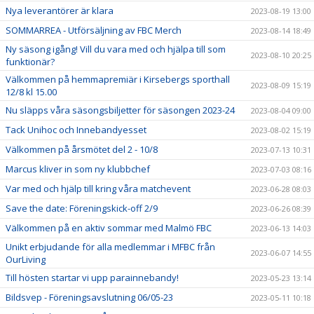
Nya leverantörer är klara
2023-08-19 13:00
SOMMARREA - Utförsäljning av FBC Merch
2023-08-14 18:49
Ny säsong igång! Vill du vara med och hjälpa till som
2023-08-10 20:25
funktionär?
Välkommen på hemmapremiär i Kirsebergs sporthall
2023-08-09 15:19
12/8 kl 15.00
Nu släpps våra säsongsbiljetter för säsongen 2023-24
2023-08-04 09:00
Tack Unihoc och Innebandyesset
2023-08-02 15:19
Välkommen på årsmötet del 2 - 10/8
2023-07-13 10:31
Marcus kliver in som ny klubbchef
2023-07-03 08:16
Var med och hjälp till kring våra matchevent
2023-06-28 08:03
Save the date: Föreningskick-off 2/9
2023-06-26 08:39
Välkommen på en aktiv sommar med Malmö FBC
2023-06-13 14:03
Unikt erbjudande för alla medlemmar i MFBC från
2023-06-07 14:55
OurLiving
Till hösten startar vi upp parainnebandy!
2023-05-23 13:14
Bildsvep - Föreningsavslutning 06/05-23
2023-05-11 10:18