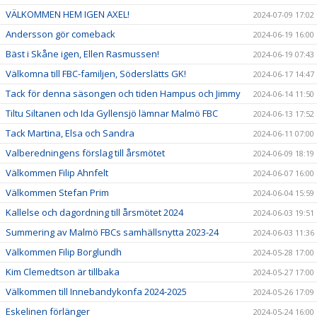
VÄLKOMMEN HEM IGEN AXEL!
2024-07-09 17:02
Andersson gör comeback
2024-06-19 16:00
Bäst i Skåne igen, Ellen Rasmussen!
2024-06-19 07:43
Välkomna till FBC-familjen, Söderslätts GK!
2024-06-17 14:47
Tack för denna säsongen och tiden Hampus och Jimmy
2024-06-14 11:50
Tiltu Siltanen och Ida Gyllensjö lämnar Malmö FBC
2024-06-13 17:52
Tack Martina, Elsa och Sandra
2024-06-11 07:00
Valberedningens förslag till årsmötet
2024-06-09 18:19
Välkommen Filip Ahnfelt
2024-06-07 16:00
Välkommen Stefan Prim
2024-06-04 15:59
Kallelse och dagordning till årsmötet 2024
2024-06-03 19:51
Summering av Malmö FBCs samhällsnytta 2023-24
2024-06-03 11:36
Välkommen Filip Borglundh
2024-05-28 17:00
Kim Clemedtson är tillbaka
2024-05-27 17:00
Välkommen till Innebandykonfa 2024-2025
2024-05-26 17:09
Eskelinen förlänger
2024-05-24 16:00