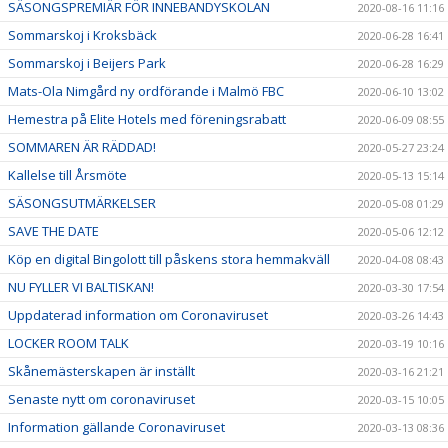
SÄSONGSPREMIÄR FÖR INNEBANDYSKOLAN
2020-08-16 11:16
Sommarskoj i Kroksbäck
2020-06-28 16:41
Sommarskoj i Beijers Park
2020-06-28 16:29
Mats-Ola Nimgård ny ordförande i Malmö FBC
2020-06-10 13:02
Hemestra på Elite Hotels med föreningsrabatt
2020-06-09 08:55
SOMMAREN ÄR RÄDDAD!
2020-05-27 23:24
Kallelse till Årsmöte
2020-05-13 15:14
SÄSONGSUTMÄRKELSER
2020-05-08 01:29
SAVE THE DATE
2020-05-06 12:12
Köp en digital Bingolott till påskens stora hemmakväll
2020-04-08 08:43
NU FYLLER VI BALTISKAN!
2020-03-30 17:54
Uppdaterad information om Coronaviruset
2020-03-26 14:43
LOCKER ROOM TALK
2020-03-19 10:16
Skånemästerskapen är inställt
2020-03-16 21:21
Senaste nytt om coronaviruset
2020-03-15 10:05
Information gällande Coronaviruset
2020-03-13 08:36