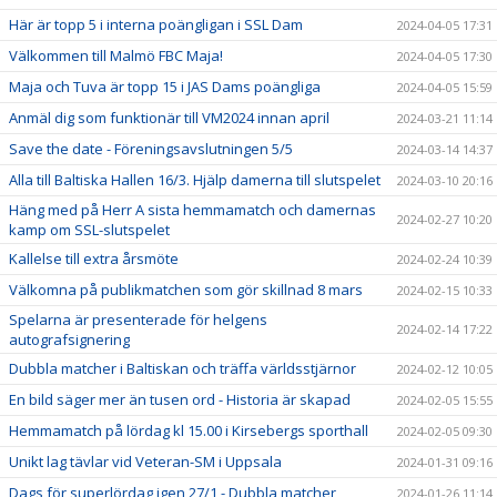
Här är topp 5 i interna poängligan i SSL Dam
2024-04-05 17:31
Välkommen till Malmö FBC Maja!
2024-04-05 17:30
Maja och Tuva är topp 15 i JAS Dams poängliga
2024-04-05 15:59
Anmäl dig som funktionär till VM2024 innan april
2024-03-21 11:14
Save the date - Föreningsavslutningen 5/5
2024-03-14 14:37
Alla till Baltiska Hallen 16/3. Hjälp damerna till slutspelet
2024-03-10 20:16
Häng med på Herr A sista hemmamatch och damernas
2024-02-27 10:20
kamp om SSL-slutspelet
Kallelse till extra årsmöte
2024-02-24 10:39
Välkomna på publikmatchen som gör skillnad 8 mars
2024-02-15 10:33
Spelarna är presenterade för helgens
2024-02-14 17:22
autografsignering
Dubbla matcher i Baltiskan och träffa världsstjärnor
2024-02-12 10:05
En bild säger mer än tusen ord - Historia är skapad
2024-02-05 15:55
Hemmamatch på lördag kl 15.00 i Kirsebergs sporthall
2024-02-05 09:30
Unikt lag tävlar vid Veteran-SM i Uppsala
2024-01-31 09:16
Dags för superlördag igen 27/1 - Dubbla matcher
2024-01-26 11:14