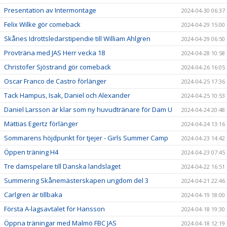
Presentation av Intermontage
2024-04-30 06:37
Felix Wilke gör comeback
2024-04-29 15:00
Skånes Idrottsledarstipendie till William Ahlgren
2024-04-29 06:50
Provträna med JAS Herr vecka 18
2024-04-28 10:58
Christofer Sjöstrand gör comeback
2024-04-26 16:05
Oscar Franco de Castro förlänger
2024-04-25 17:36
Tack Hampus, Isak, Daniel och Alexander
2024-04-25 10:53
Daniel Larsson är klar som ny huvudtränare för Dam U
2024-04-24 20:48
Mattias Egertz förlänger
2024-04-24 13:16
Sommarens höjdpunkt för tjejer - Girls Summer Camp
2024-04-23 14:42
Öppen träning H4
2024-04-23 07:45
Tre damspelare till Danska landslaget
2024-04-22 16:51
Summering Skånemästerskapen ungdom del 3
2024-04-21 22:46
Carlgren är tillbaka
2024-04-19 18:00
Första A-lagsavtalet för Hansson
2024-04-18 19:30
Öppna träningar med Malmö FBC JAS
2024-04-18 12:19