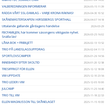
VALBEREDNINGEN INFORMERAR
2026-05-15 11:39
RÄDDA VÅRT SSL-DAMLAG – VARJE KRONA RÄKNAS!
2026-04-30 10:52
SKÅNEMÄSTERSKAPEN I KIRSEBERGS SPORTHALL
2026-04-07 14:18
Uttalande gällande gårdagens händelse
2026-03-29
FBCFAMILJEN, här kommer säsongens viktigaste nyhet.
2026-03-25 16:02
Snälla läs!
LÅNA BOK = FRIBILJETT
2026-02-13 13:52
TRIO PÅ LANDSLAGSUPPDRAG
2026-02-04 11:13
SPORTLOVSCAMPER
2026-01-26 14:56
INNEBANDY EFTER SKOLTID
2026-01-20 12:58
TRESIFFRIGT FÖR ELLEN
2025-12-12 18:08
VM-UPPDATE
2025-12-10 23:56
TRIO LEDER I VM
2025-12-05 10:00
JULCAMP
2025-11-25 14:40
TRIO TILL VM
2025-11-18 22:53
ELLEN MAGNUSSON TILL SKÅNELAGET
2025-11-15 10:00