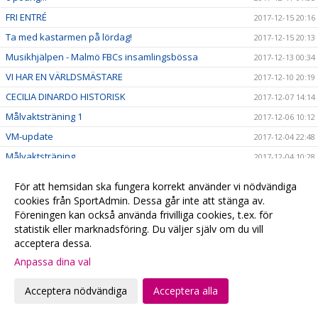
FRI ENTRÉ
2017-12-15 20:16
Ta med kastarmen på lördag!
2017-12-15 20:13
Musikhjälpen - Malmö FBCs insamlingsbössa
2017-12-13 00:34
VI HAR EN VÄRLDSMÄSTARE
2017-12-10 20:19
CECILIA DINARDO HISTORISK
2017-12-07 14:14
Målvaktsträning 1
2017-12-06 10:12
VM-update
2017-12-04 22:48
Målvaktsträning
2017-12-04 10:28
Matchens lirare, VM-debutanter & 4+1
2017-12-01 22:42
För att hemsidan ska fungera korrekt använder vi nödvändiga
SM-Regionslutspel DJ18
2017-11-30 09:42
cookies från SportAdmin. Dessa går inte att stänga av.
Föreningen kan också använda frivilliga cookies, t.ex. för
Torsdagsunderhållning!
2017-11-30 00:43
statistik eller marknadsföring. Du väljer själv om du vill
Viktig hemmamatch på söndag!
2017-11-30 00:27
acceptera dessa.
BLACK FRIDAY: ÅRSKORT 50%
2017-11-24 08:17
Anpassa dina val
Kvällens fotografering är INSTÄLLD
2017-11-23 14:05
Acceptera nödvändiga
Acceptera alla
Se Herr A på webben
2017-11-17 23:38
After Work med Tacobuffé
2017-11-14 19:55