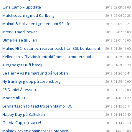
Girls Camp – uppdate
2018-02-08 09:00
Matchcoaching med Karlberg
2018-02-06 20:23
Malmö & Höllviken i gemensam SSL-fest
2018-02-05 10:21
Intervju med Pawat
2018-02-02 16:00
Utmärkelse till Ellen
2018-02-01 13:00
Malmö FBC rustar och värvar back från SSL-konkurrent
2018-01-30 16:00
Keller skrev ”livstidskontrakt” med sin moderklubb
2018-01-29 16:00
Tung seger i tuff batalj
2018-01-29 00:29
Se Herr A vs Kalmarsund på webben
2018-01-26 16:41
Ny träningsgrupp på Lorensborg
2018-01-25 10:00
#5 Daniel Åkesson
2018-01-21 09:00
Madde till U19
2018-01-16 11:22
Lennartsson fortsatt trogen Malmö FBC
2018-01-15 20:11
Happy Day på Baltiskan
2018-01-14 22:40
Gothia Cup, en succé!
2018-01-14 20:50
Malmöklacken dominerar i Göteborg
2018-01-06 15:00