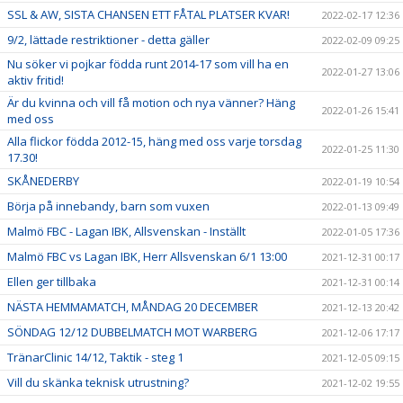
SSL & AW, SISTA CHANSEN ETT FÅTAL PLATSER KVAR!
2022-02-17 12:36
9/2, lättade restriktioner - detta gäller
2022-02-09 09:25
Nu söker vi pojkar födda runt 2014-17 som vill ha en
2022-01-27 13:06
aktiv fritid!
Är du kvinna och vill få motion och nya vänner? Häng
2022-01-26 15:41
med oss
Alla flickor födda 2012-15, häng med oss varje torsdag
2022-01-25 11:30
17.30!
SKÅNEDERBY
2022-01-19 10:54
Börja på innebandy, barn som vuxen
2022-01-13 09:49
Malmö FBC - Lagan IBK, Allsvenskan - Inställt
2022-01-05 17:36
Malmö FBC vs Lagan IBK, Herr Allsvenskan 6/1 13:00
2021-12-31 00:17
Ellen ger tillbaka
2021-12-31 00:14
NÄSTA HEMMAMATCH, MÅNDAG 20 DECEMBER
2021-12-13 20:42
SÖNDAG 12/12 DUBBELMATCH MOT WARBERG
2021-12-06 17:17
TränarClinic 14/12, Taktik - steg 1
2021-12-05 09:15
Vill du skänka teknisk utrustning?
2021-12-02 19:55