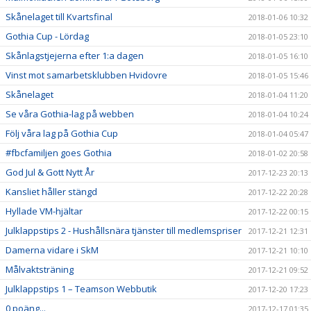
Skånelaget till Kvartsfinal
2018-01-06 10:32
Gothia Cup - Lördag
2018-01-05 23:10
Skånlagstjejerna efter 1:a dagen
2018-01-05 16:10
Vinst mot samarbetsklubben Hvidovre
2018-01-05 15:46
Skånelaget
2018-01-04 11:20
Se våra Gothia-lag på webben
2018-01-04 10:24
Följ våra lag på Gothia Cup
2018-01-04 05:47
#fbcfamiljen goes Gothia
2018-01-02 20:58
God Jul & Gott Nytt År
2017-12-23 20:13
Kansliet håller stängd
2017-12-22 20:28
Hyllade VM-hjältar
2017-12-22 00:15
Julklappstips 2 - Hushållsnära tjänster till medlemspriser
2017-12-21 12:31
Damerna vidare i SkM
2017-12-21 10:10
Målvaktsträning
2017-12-21 09:52
Julklappstips 1 – Teamson Webbutik
2017-12-20 17:23
0 poäng...
2017-12-17 01:35