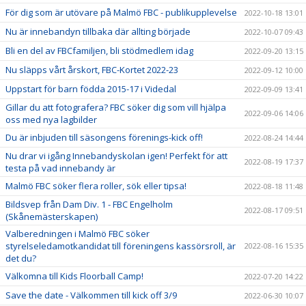
För dig som är utövare på Malmö FBC - publikupplevelse
2022-10-18 13:01
Nu är innebandyn tillbaka där allting började
2022-10-07 09:43
Bli en del av FBCfamiljen, bli stödmedlem idag
2022-09-20 13:15
Nu släpps vårt årskort, FBC-Kortet 2022-23
2022-09-12 10:00
Uppstart för barn födda 2015-17 i Videdal
2022-09-09 13:41
Gillar du att fotografera? FBC söker dig som vill hjälpa
2022-09-06 14:06
oss med nya lagbilder
Du är inbjuden till säsongens förenings-kick off!
2022-08-24 14:44
Nu drar vi igång Innebandyskolan igen! Perfekt för att
2022-08-19 17:37
testa på vad innebandy är
Malmö FBC söker flera roller, sök eller tipsa!
2022-08-18 11:48
Bildsvep från Dam Div. 1 - FBC Engelholm
2022-08-17 09:51
(Skånemästerskapen)
Valberedningen i Malmö FBC söker
styrelseledamotkandidat till föreningens kassörsroll, är
2022-08-16 15:35
det du?
Välkomna till Kids Floorball Camp!
2022-07-20 14:22
Save the date - Välkommen till kick off 3/9
2022-06-30 10:07