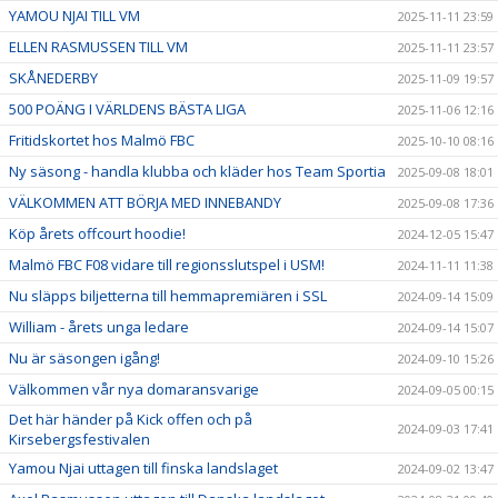
YAMOU NJAI TILL VM
2025-11-11 23:59
ELLEN RASMUSSEN TILL VM
2025-11-11 23:57
SKÅNEDERBY
2025-11-09 19:57
500 POÄNG I VÄRLDENS BÄSTA LIGA
2025-11-06 12:16
Fritidskortet hos Malmö FBC
2025-10-10 08:16
Ny säsong - handla klubba och kläder hos Team Sportia
2025-09-08 18:01
VÄLKOMMEN ATT BÖRJA MED INNEBANDY
2025-09-08 17:36
Köp årets offcourt hoodie!
2024-12-05 15:47
Malmö FBC F08 vidare till regionsslutspel i USM!
2024-11-11 11:38
Nu släpps biljetterna till hemmapremiären i SSL
2024-09-14 15:09
William - årets unga ledare
2024-09-14 15:07
Nu är säsongen igång!
2024-09-10 15:26
Välkommen vår nya domaransvarige
2024-09-05 00:15
Det här händer på Kick offen och på
2024-09-03 17:41
Kirsebergsfestivalen
Yamou Njai uttagen till finska landslaget
2024-09-02 13:47