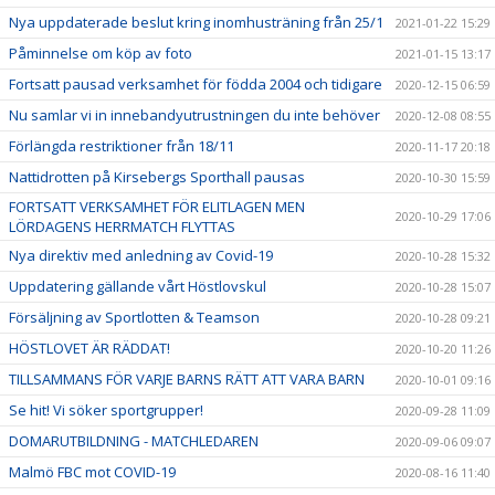
Nya uppdaterade beslut kring inomhusträning från 25/1
2021-01-22 15:29
Påminnelse om köp av foto
2021-01-15 13:17
Fortsatt pausad verksamhet för födda 2004 och tidigare
2020-12-15 06:59
Nu samlar vi in innebandyutrustningen du inte behöver
2020-12-08 08:55
Förlängda restriktioner från 18/11
2020-11-17 20:18
Nattidrotten på Kirsebergs Sporthall pausas
2020-10-30 15:59
FORTSATT VERKSAMHET FÖR ELITLAGEN MEN
2020-10-29 17:06
LÖRDAGENS HERRMATCH FLYTTAS
Nya direktiv med anledning av Covid-19
2020-10-28 15:32
Uppdatering gällande vårt Höstlovskul
2020-10-28 15:07
Försäljning av Sportlotten & Teamson
2020-10-28 09:21
HÖSTLOVET ÄR RÄDDAT!
2020-10-20 11:26
TILLSAMMANS FÖR VARJE BARNS RÄTT ATT VARA BARN
2020-10-01 09:16
Se hit! Vi söker sportgrupper!
2020-09-28 11:09
DOMARUTBILDNING - MATCHLEDAREN
2020-09-06 09:07
Malmö FBC mot COVID-19
2020-08-16 11:40