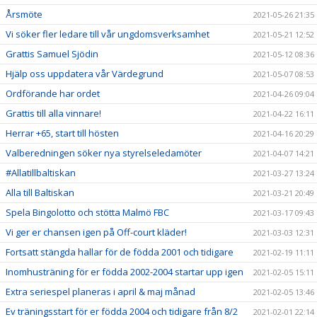
Årsmöte
2021-05-26 21:35
Vi söker fler ledare till vår ungdomsverksamhet
2021-05-21 12:52
Grattis Samuel Sjödin
2021-05-12 08:36
Hjälp oss uppdatera vår Värdegrund
2021-05-07 08:53
Ordförande har ordet
2021-04-26 09:04
Grattis till alla vinnare!
2021-04-22 16:11
Herrar +65, start till hösten
2021-04-16 20:29
Valberedningen söker nya styrelseledamöter
2021-04-07 14:21
#Allatillbaltiskan
2021-03-27 13:24
Alla till Baltiskan
2021-03-21 20:49
Spela Bingolotto och stötta Malmö FBC
2021-03-17 09:43
Vi ger er chansen igen på Off-court kläder!
2021-03-03 12:31
Fortsatt stängda hallar för de födda 2001 och tidigare
2021-02-19 11:11
Inomhusträning för er födda 2002-2004 startar upp igen
2021-02-05 15:11
Extra seriespel planeras i april & maj månad
2021-02-05 13:46
Ev träningsstart för er födda 2004 och tidigare från 8/2
2021-02-01 22:14