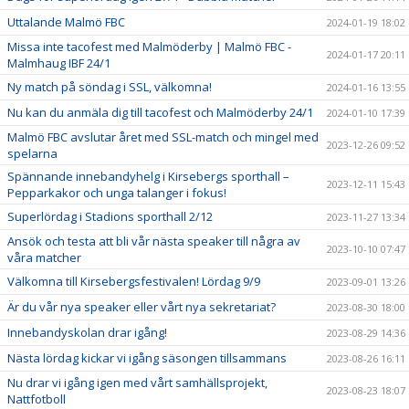
Uttalande Malmö FBC
2024-01-19 18:02
Missa inte tacofest med Malmöderby | Malmö FBC -
2024-01-17 20:11
Malmhaug IBF 24/1
Ny match på söndag i SSL, välkomna!
2024-01-16 13:55
Nu kan du anmäla dig till tacofest och Malmöderby 24/1
2024-01-10 17:39
Malmö FBC avslutar året med SSL-match och mingel med
2023-12-26 09:52
spelarna
Spännande innebandyhelg i Kirsebergs sporthall –
2023-12-11 15:43
Pepparkakor och unga talanger i fokus!
Superlördag i Stadions sporthall 2/12
2023-11-27 13:34
Ansök och testa att bli vår nästa speaker till några av
2023-10-10 07:47
våra matcher
Välkomna till Kirsebergsfestivalen! Lördag 9/9
2023-09-01 13:26
Är du vår nya speaker eller vårt nya sekretariat?
2023-08-30 18:00
Innebandyskolan drar igång!
2023-08-29 14:36
Nästa lördag kickar vi igång säsongen tillsammans
2023-08-26 16:11
Nu drar vi igång igen med vårt samhällsprojekt,
2023-08-23 18:07
Nattfotboll