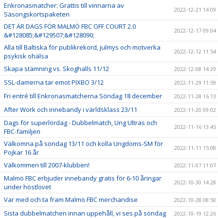
Enkronasmatcher: Grattis till vinnarna av
2022-12-21 14:09
Säsongskortspaketen
DET ÄR DAGS FÖR MALMÖ FBC OFF COURT 2.0
2022-12-17 09:04
&#128085;&#129507;&#128090;
Alla till Baltiska för publikrekord, julmys och motverka
2022-12-12 11:54
psykisk ohälsa
Skapa stämning vs. Skoghalls 11/12
2022-12-08 14:29
SSL-damerna tar emot PIXBO 3/12
2022-11-29 11:59
Fri entré till Enkronasmatcherna Söndag 18 december
2022-11-28 16:13
After Work och innebandy i världsklass 23/11
2022-11-20 09:02
Dags för superlördag - Dubbelmatch, Ung Ultras och
2022-11-16 13:45
FBC-familjen
Välkomna på söndag 13/11 och kolla Ungdoms-SM för
2022-11-11 15:08
Pojkar 16 år
Välkommen till 2007-klubben!
2022-11-07 11:07
Malmö FBC erbjuder innebandy gratis för 6-10 åringar
2022-10-30 14:28
under höstlovet
Var med och ta fram Malmö FBC merchandise
2022-10-28 08:50
Sista dubbelmatchen innan uppehåll, vi ses på söndag
2022-10-19 12:26