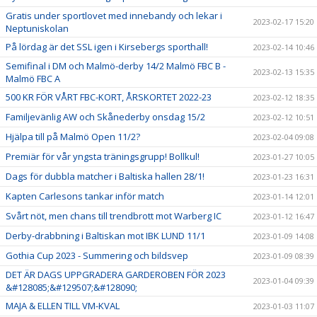
Gratis under sportlovet med innebandy och lekar i
2023-02-17 15:20
Neptuniskolan
På lördag är det SSL igen i Kirsebergs sporthall!
2023-02-14 10:46
Semifinal i DM och Malmö-derby 14/2 Malmö FBC B -
2023-02-13 15:35
Malmö FBC A
500 KR FÖR VÅRT FBC-KORT, ÅRSKORTET 2022-23
2023-02-12 18:35
Familjevänlig AW och Skånederby onsdag 15/2
2023-02-12 10:51
Hjälpa till på Malmö Open 11/2?
2023-02-04 09:08
Premiär för vår yngsta träningsgrupp! Bollkul!
2023-01-27 10:05
Dags för dubbla matcher i Baltiska hallen 28/1!
2023-01-23 16:31
Kapten Carlesons tankar inför match
2023-01-14 12:01
Svårt nöt, men chans till trendbrott mot Warberg IC
2023-01-12 16:47
Derby-drabbning i Baltiskan mot IBK LUND 11/1
2023-01-09 14:08
Gothia Cup 2023 - Summering och bildsvep
2023-01-09 08:39
DET ÄR DAGS UPPGRADERA GARDEROBEN FÖR 2023
2023-01-04 09:39
&#128085;&#129507;&#128090;
MAJA & ELLEN TILL VM-KVAL
2023-01-03 11:07