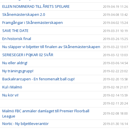
ELLEN NOMINERAD TILL ÅRETS SPELARE
2019-04-19 11:26
Skånemästerskapen 2.0
2019-04-08 13:42
Framgångar i Skånemästerskapen
2019-04-02 15:24
SAVE THE DATE
2019-03-31 10:19
En historisk final
2019-03-26 15:25
Nu släpper vi biljetter till finalen av Skånemästerskapen
2019-03-22 13:07
SERIESEGER I P0JKAR 02 SVÅR
2019-03-12 13:03
Nu eller aldrig!
2019-03-06 14:54
Ny träningsgrupp!
2019-02-22 23:02
Backalirarcupen - En fenomenalt ball cup!
2019-02-20 15:58
Kul i Malmö
2019-02-18 21:07
Nu kör vi!
2019-02-14 15:59
2019-02-11 20:24
Malmö FBC anmäler damlaget till Premier Floorball
2019-02-08 18:00
League
Nortic - Ny biljettleverantör
2019-01-30 16:14