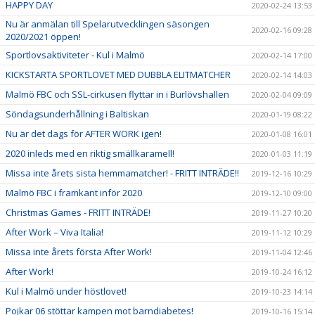
HAPPY DAY
2020-02-24 13:53
Nu är anmälan till Spelarutvecklingen säsongen
2020-02-16 09:28
2020/2021 öppen!
Sportlovsaktiviteter - Kul i Malmö
2020-02-14 17:00
KICKSTARTA SPORTLOVET MED DUBBLA ELITMATCHER
2020-02-14 14:03
Malmö FBC och SSL-cirkusen flyttar in i Burlövshallen
2020-02-04 09:09
Söndagsunderhållning i Baltiskan
2020-01-19 08:22
Nu är det dags för AFTER WORK igen!
2020-01-08 16:01
2020 inleds med en riktig smällkaramell!
2020-01-03 11:19
Missa inte årets sista hemmamatcher! - FRITT INTRÄDE!!
2019-12-16 10:29
Malmö FBC i framkant inför 2020
2019-12-10 09:00
Christmas Games - FRITT INTRÄDE!
2019-11-27 10:20
After Work – Viva Italia!
2019-11-12 10:29
Missa inte årets första After Work!
2019-11-04 12:46
After Work!
2019-10-24 16:12
Kul i Malmö under höstlovet!
2019-10-23 14:14
Pojkar 06 stöttar kampen mot barndiabetes!
2019-10-16 15:14