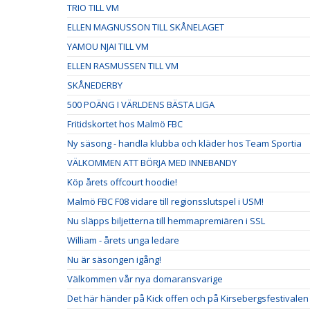
TRIO TILL VM
ELLEN MAGNUSSON TILL SKÅNELAGET
YAMOU NJAI TILL VM
ELLEN RASMUSSEN TILL VM
SKÅNEDERBY
500 POÄNG I VÄRLDENS BÄSTA LIGA
Fritidskortet hos Malmö FBC
Ny säsong - handla klubba och kläder hos Team Sportia
VÄLKOMMEN ATT BÖRJA MED INNEBANDY
Köp årets offcourt hoodie!
Malmö FBC F08 vidare till regionsslutspel i USM!
Nu släpps biljetterna till hemmapremiären i SSL
William - årets unga ledare
Nu är säsongen igång!
Välkommen vår nya domaransvarige
Det här händer på Kick offen och på Kirsebergsfestivalen