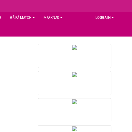
R
GÅ PÅ MATCH
MARKNAD
LOGGA IN