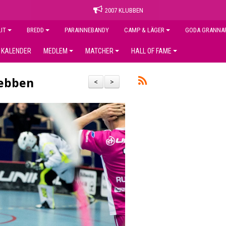
2007 KLUBBEN
LIT
BREDD
PARAINNEBANDY
CAMP & LÄGER
GODA GRANNA
KALENDER
MEDLEM
MATCHER
HALL OF FAME
webben
<
>