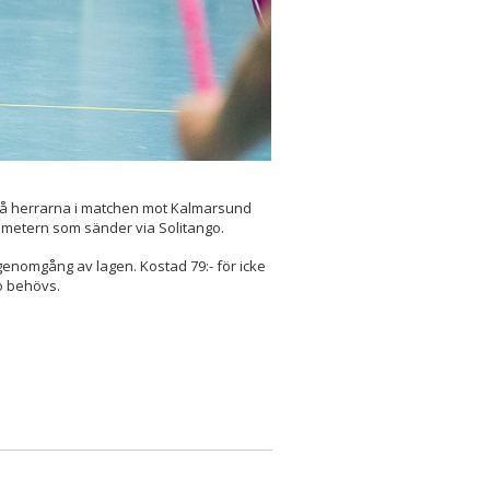
ja på herrarna i matchen mot Kalmarsund
ometern som sänder via Solitango.
genomgång av lagen. Kostad 79:- för icke
go behövs.