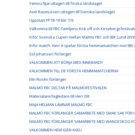
Yamou Njai uttagen till finska landslaget
Axel Rasmussen uttagen till Danska landslaget
Uppstart FP18-19 blir 7/9
Välkomna till FBC-familjens Kick off och Kirsebergsfestival
Inför Svenska Cupen mellan Malmö FBC och IBK Lund 30/8
Inför match: Herr A spelar första hemmamatchen mot IBK 
Sol Johansen förlänger
VÄLKOMMEN ATT BÖRJA MED INNEBANDY
VÄLKOMMEN TILL DE FÖRSTA HEMMAMATCHERNA
Elin Rosén förlänger
MALMÖ FBC DELTAR PÅ MALMÖFESTIVALEN
Materialare/lagledare till Herr Elit
MAJA HELMAN LÄMNAR MALMÖ FBC
MALMÖ FBC FÖRLÄNGER SAMARBETE MED SMAK SAK FÖR H
MALMÖ FBC FÖRLÄNGER SAMARBETE MED WANGESKOG FÖ
VÄLKOMMEN HEM IGEN AXEL!