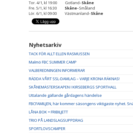
Tor. 4/1, kl 19:00 Gotland–
Skåne
Fre. 5/1, kl 16:30
Skåne
–Småland
Lör. 6/1, kl 09:00 Västmanland–
Skåne
Nyhetsarkiv
TACK FÖR ALLT ELLEN RASMUSSEN
Malmö FBC SUMMER CAMP
VALBEREDNINGEN INFORMERAR
RÄDDA VÅRT SSL-DAMLAG – VARJE KRONA RÄKNAS!
SKÅNEMÄSTERSKAPEN I KIRSEBERGS SPORTHALL
Uttalande gällande gårdagens händelse
FBCFAMILJEN, här kommer säsongens viktigaste nyhet. Snäl
LÅNA BOK = FRIBILJETT
TRIO PÅ LANDSLAGSUPPDRAG
SPORTLOVSCAMPER