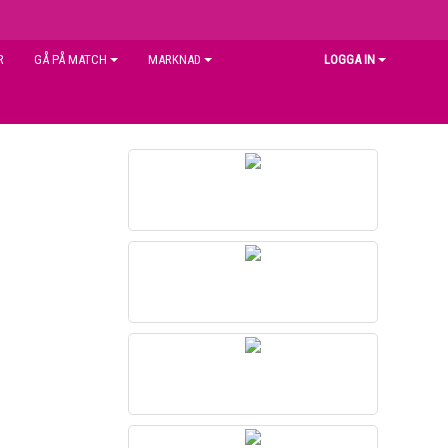
R
GÅ PÅ MATCH
MARKNAD
LOGGA IN