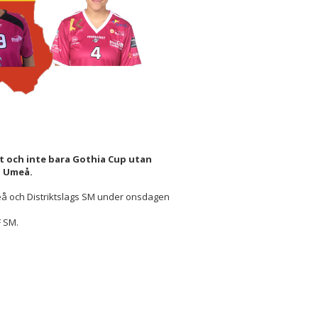
t och inte bara Gothia Cup utan
 i Umeå.
meå och Distriktslags SM under onsdagen
F SM.