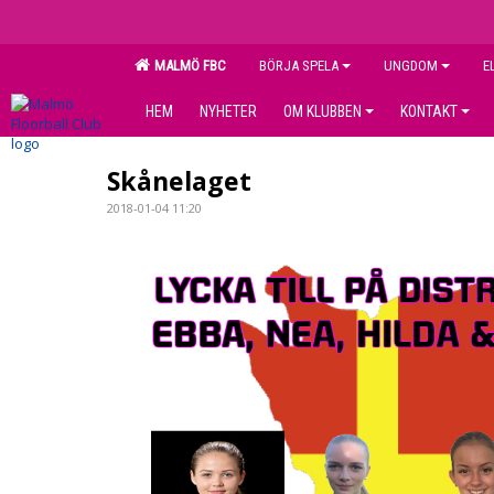
MALMÖ FBC
BÖRJA SPELA
UNGDOM
E
HEM
NYHETER
OM KLUBBEN
KONTAKT
Skånelaget
2018-01-04 11:20