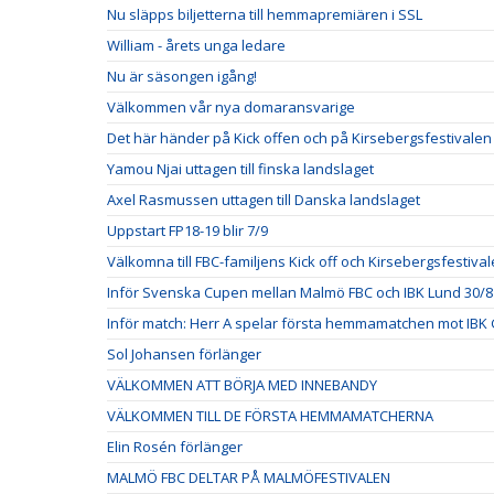
Nu släpps biljetterna till hemmapremiären i SSL
William - årets unga ledare
Nu är säsongen igång!
Välkommen vår nya domaransvarige
Det här händer på Kick offen och på Kirsebergsfestivalen
Yamou Njai uttagen till finska landslaget
Axel Rasmussen uttagen till Danska landslaget
Uppstart FP18-19 blir 7/9
Välkomna till FBC-familjens Kick off och Kirsebergsfestival
Inför Svenska Cupen mellan Malmö FBC och IBK Lund 30/8
Inför match: Herr A spelar första hemmamatchen mot IBK 
Sol Johansen förlänger
VÄLKOMMEN ATT BÖRJA MED INNEBANDY
VÄLKOMMEN TILL DE FÖRSTA HEMMAMATCHERNA
Elin Rosén förlänger
MALMÖ FBC DELTAR PÅ MALMÖFESTIVALEN