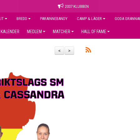
2007 KLUBBEN
LIT
BREDD
PARAINNEBANDY
CAMP & LÄGER
GODA GRANNA
KALENDER
MEDLEM
MATCHER
HALL OF FAME
<
>