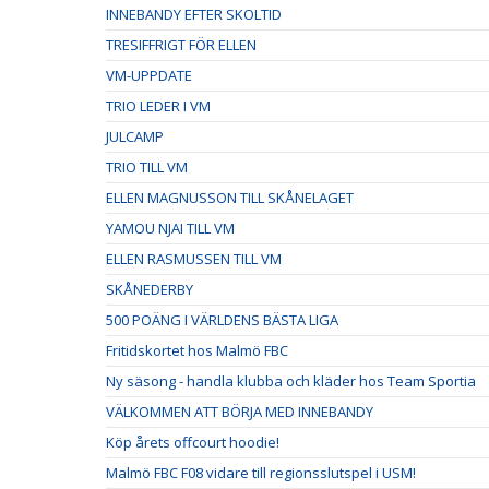
INNEBANDY EFTER SKOLTID
TRESIFFRIGT FÖR ELLEN
VM-UPPDATE
TRIO LEDER I VM
JULCAMP
TRIO TILL VM
ELLEN MAGNUSSON TILL SKÅNELAGET
YAMOU NJAI TILL VM
ELLEN RASMUSSEN TILL VM
SKÅNEDERBY
500 POÄNG I VÄRLDENS BÄSTA LIGA
Fritidskortet hos Malmö FBC
Ny säsong - handla klubba och kläder hos Team Sportia
VÄLKOMMEN ATT BÖRJA MED INNEBANDY
Köp årets offcourt hoodie!
Malmö FBC F08 vidare till regionsslutspel i USM!