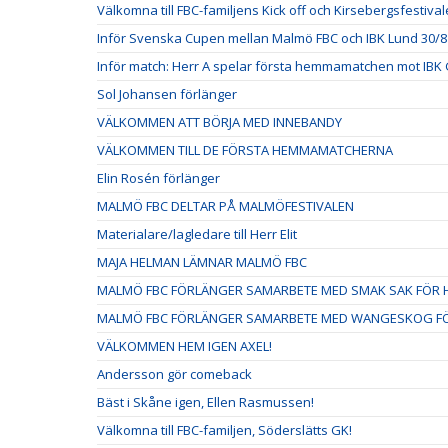
Välkomna till FBC-familjens Kick off och Kirsebergsfestival
Inför Svenska Cupen mellan Malmö FBC och IBK Lund 30/8
Inför match: Herr A spelar första hemmamatchen mot IBK 
Sol Johansen förlänger
VÄLKOMMEN ATT BÖRJA MED INNEBANDY
VÄLKOMMEN TILL DE FÖRSTA HEMMAMATCHERNA
Elin Rosén förlänger
MALMÖ FBC DELTAR PÅ MALMÖFESTIVALEN
Materialare/lagledare till Herr Elit
MAJA HELMAN LÄMNAR MALMÖ FBC
MALMÖ FBC FÖRLÄNGER SAMARBETE MED SMAK SAK FÖR H
MALMÖ FBC FÖRLÄNGER SAMARBETE MED WANGESKOG FÖ
VÄLKOMMEN HEM IGEN AXEL!
Andersson gör comeback
Bäst i Skåne igen, Ellen Rasmussen!
Välkomna till FBC-familjen, Söderslätts GK!