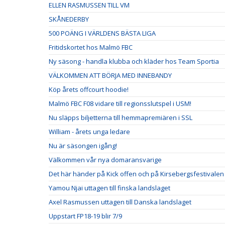
ELLEN RASMUSSEN TILL VM
SKÅNEDERBY
500 POÄNG I VÄRLDENS BÄSTA LIGA
Fritidskortet hos Malmö FBC
Ny säsong - handla klubba och kläder hos Team Sportia
VÄLKOMMEN ATT BÖRJA MED INNEBANDY
Köp årets offcourt hoodie!
Malmö FBC F08 vidare till regionsslutspel i USM!
Nu släpps biljetterna till hemmapremiären i SSL
William - årets unga ledare
Nu är säsongen igång!
Välkommen vår nya domaransvarige
Det här händer på Kick offen och på Kirsebergsfestivalen
Yamou Njai uttagen till finska landslaget
Axel Rasmussen uttagen till Danska landslaget
Uppstart FP18-19 blir 7/9