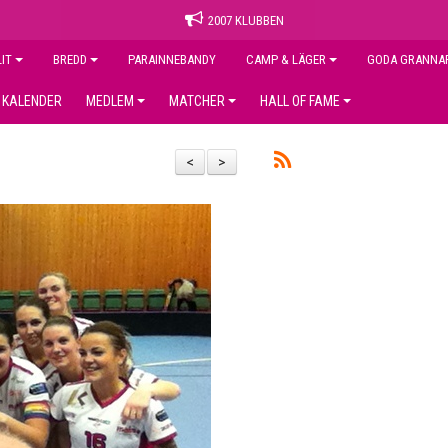
2007 KLUBBEN
LIT
BREDD
PARAINNEBANDY
CAMP & LÄGER
GODA GRANNA
KALENDER
MEDLEM
MATCHER
HALL OF FAME
<
>