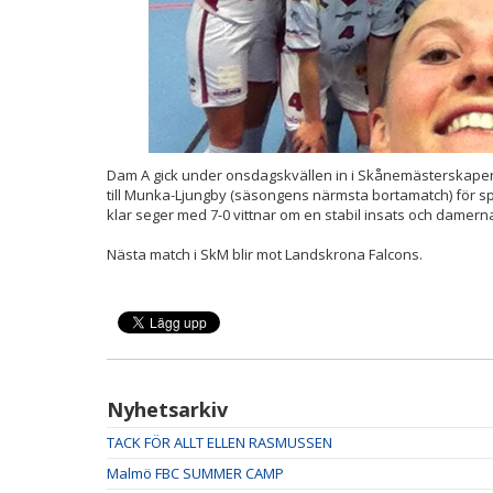
Dam A gick under onsdagskvällen in i Skånemästerskapens
till Munka-Ljungby (säsongens närmsta bortamatch) för spe
klar seger med 7-0 vittnar om en stabil insats och damern
Nästa match i SkM blir mot Landskrona Falcons.
Nyhetsarkiv
TACK FÖR ALLT ELLEN RASMUSSEN
Malmö FBC SUMMER CAMP