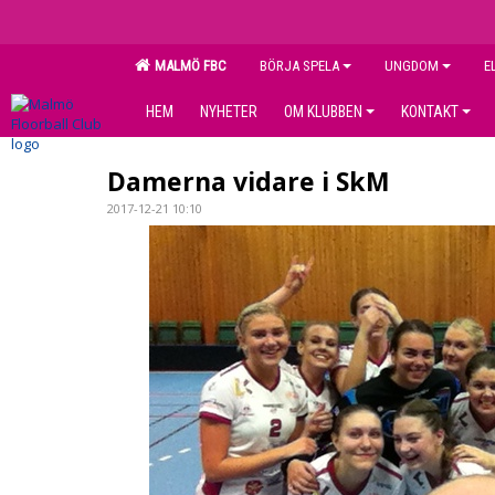
MALMÖ FBC
BÖRJA SPELA
UNGDOM
E
HEM
NYHETER
OM KLUBBEN
KONTAKT
Damerna vidare i SkM
2017-12-21 10:10