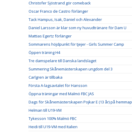
Christofer Sjöstrand gör comeback
Oscar Franco de Castro förlänger
Tack Hampus, Isak, Daniel och Alexander
Daniel Larsson är klar som ny huvudtränare för Dam U
Mattias Egertz förlänger
Sommarens höjdpunkt för tjejer - Girls Summer Camp
Öppen träning H4
Tre damspelare till Danska landslaget
Summering Skånemästerskapen ungdom del 3
Carlgren är tillbaka
Första A-lagsavtalet för Hansson
Öppna träningar med Malmö FBC JAS
Dags för Skånemästerskapen Pojkar E (13 år) på hemmap
Helman till U19-VM
Tykesson 100% Malmö FBC
Heidi till U19-VM med Italien