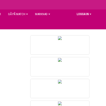
R
GÅ PÅ MATCH
MARKNAD
LOGGA IN