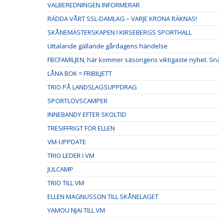
VALBEREDNINGEN INFORMERAR
RÄDDA VÅRT SSL-DAMLAG – VARJE KRONA RÄKNAS!
SKÅNEMÄSTERSKAPEN I KIRSEBERGS SPORTHALL
Uttalande gällande gårdagens händelse
FBCFAMILJEN, här kommer säsongens viktigaste nyhet. Snäl
LÅNA BOK = FRIBILJETT
TRIO PÅ LANDSLAGSUPPDRAG
SPORTLOVSCAMPER
INNEBANDY EFTER SKOLTID
TRESIFFRIGT FÖR ELLEN
VM-UPPDATE
TRIO LEDER I VM
JULCAMP
TRIO TILL VM
ELLEN MAGNUSSON TILL SKÅNELAGET
YAMOU NJAI TILL VM