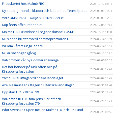
Fritidskortet hos Malmö FBC
2025-10-10 08:16
Ny säsong - handla klubba och kläder hos Team Sportia
2025-09-08 18:01
VÄLKOMMEN ATT BÖRJA MED INNEBANDY
2025-09-08 17:36
Köp årets offcourt hoodie!
2024-12-05 15:47
Malmö FBC F08 vidare till regionsslutspel i USM!
2024-11-11 11:38
Nu släpps biljetterna till hemmapremiären i SSL
2024-09-14 15:09
William - årets unga ledare
2024-09-14 15:07
Nu är säsongen igång!
2024-09-10 15:26
Välkommen vår nya domaransvarige
2024-09-05 00:15
Det här händer på Kick offen och på
2024-09-03 17:41
Kirsebergsfestivalen
Yamou Njai uttagen till finska landslaget
2024-09-02 13:47
Axel Rasmussen uttagen till Danska landslaget
2024-08-31 09:40
Uppstart FP18-19 blir 7/9
2024-08-30 14:41
Välkomna till FBC-familjens Kick off och
2024-08-29 15:21
Kirsebergsfestivalen 7/9
Inför Svenska Cupen mellan Malmö FBC och IBK Lund
2024-08-29 06:55