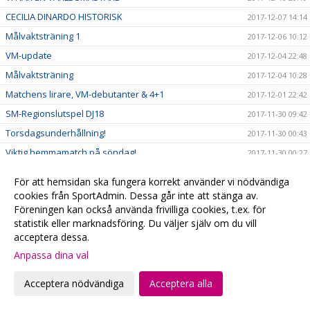
CECILIA DINARDO HISTORISK
2017-12-07 14:14
Målvaktsträning 1
2017-12-06 10:12
VM-update
2017-12-04 22:48
Målvaktsträning
2017-12-04 10:28
Matchens lirare, VM-debutanter & 4+1
2017-12-01 22:42
SM-Regionslutspel DJ18
2017-11-30 09:42
Torsdagsunderhållning!
2017-11-30 00:43
Viktig hemmamatch på söndag!
2017-11-30 00:27
BLACK FRIDAY: ÅRSKORT 50%
2017-11-24 08:17
För att hemsidan ska fungera korrekt använder vi nödvändiga
Kvällens fotografering är INSTÄLLD
2017-11-23 14:05
cookies från SportAdmin. Dessa går inte att stänga av.
Föreningen kan också använda frivilliga cookies, t.ex. för
Se Herr A på webben
2017-11-17 23:38
statistik eller marknadsföring. Du väljer själv om du vill
After Work med Tacobuffé
2017-11-14 19:55
acceptera dessa.
In och BUDA!
2017-11-12 11:14
Anpassa dina val
Heldag på Kirseberg
2017-11-12 10:46
Acceptera nödvändiga
Acceptera alla
Ellen till VM!
2017-11-10
Ett stort TACK!
2017-11-06 15:47