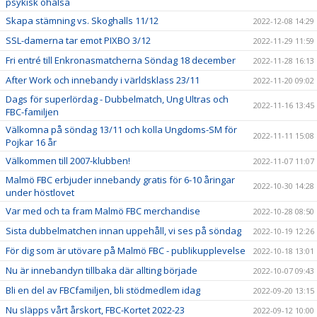
psykisk ohälsa
Skapa stämning vs. Skoghalls 11/12
2022-12-08 14:29
SSL-damerna tar emot PIXBO 3/12
2022-11-29 11:59
Fri entré till Enkronasmatcherna Söndag 18 december
2022-11-28 16:13
After Work och innebandy i världsklass 23/11
2022-11-20 09:02
Dags för superlördag - Dubbelmatch, Ung Ultras och
2022-11-16 13:45
FBC-familjen
Välkomna på söndag 13/11 och kolla Ungdoms-SM för
2022-11-11 15:08
Pojkar 16 år
Välkommen till 2007-klubben!
2022-11-07 11:07
Malmö FBC erbjuder innebandy gratis för 6-10 åringar
2022-10-30 14:28
under höstlovet
Var med och ta fram Malmö FBC merchandise
2022-10-28 08:50
Sista dubbelmatchen innan uppehåll, vi ses på söndag
2022-10-19 12:26
För dig som är utövare på Malmö FBC - publikupplevelse
2022-10-18 13:01
Nu är innebandyn tillbaka där allting började
2022-10-07 09:43
Bli en del av FBCfamiljen, bli stödmedlem idag
2022-09-20 13:15
Nu släpps vårt årskort, FBC-Kortet 2022-23
2022-09-12 10:00