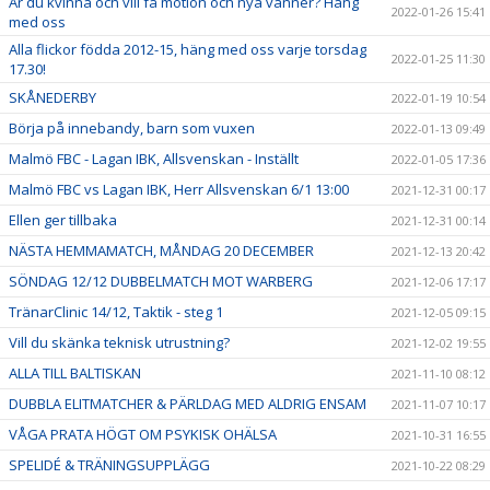
Är du kvinna och vill få motion och nya vänner? Häng
2022-01-26 15:41
med oss
Alla flickor födda 2012-15, häng med oss varje torsdag
2022-01-25 11:30
17.30!
SKÅNEDERBY
2022-01-19 10:54
Börja på innebandy, barn som vuxen
2022-01-13 09:49
Malmö FBC - Lagan IBK, Allsvenskan - Inställt
2022-01-05 17:36
Malmö FBC vs Lagan IBK, Herr Allsvenskan 6/1 13:00
2021-12-31 00:17
Ellen ger tillbaka
2021-12-31 00:14
NÄSTA HEMMAMATCH, MÅNDAG 20 DECEMBER
2021-12-13 20:42
SÖNDAG 12/12 DUBBELMATCH MOT WARBERG
2021-12-06 17:17
TränarClinic 14/12, Taktik - steg 1
2021-12-05 09:15
Vill du skänka teknisk utrustning?
2021-12-02 19:55
ALLA TILL BALTISKAN
2021-11-10 08:12
DUBBLA ELITMATCHER & PÄRLDAG MED ALDRIG ENSAM
2021-11-07 10:17
VÅGA PRATA HÖGT OM PSYKISK OHÄLSA
2021-10-31 16:55
SPELIDÉ & TRÄNINGSUPPLÄGG
2021-10-22 08:29