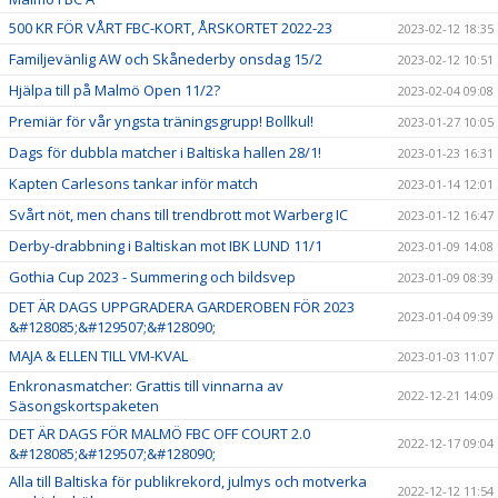
500 KR FÖR VÅRT FBC-KORT, ÅRSKORTET 2022-23
2023-02-12 18:35
Familjevänlig AW och Skånederby onsdag 15/2
2023-02-12 10:51
Hjälpa till på Malmö Open 11/2?
2023-02-04 09:08
Premiär för vår yngsta träningsgrupp! Bollkul!
2023-01-27 10:05
Dags för dubbla matcher i Baltiska hallen 28/1!
2023-01-23 16:31
Kapten Carlesons tankar inför match
2023-01-14 12:01
Svårt nöt, men chans till trendbrott mot Warberg IC
2023-01-12 16:47
Derby-drabbning i Baltiskan mot IBK LUND 11/1
2023-01-09 14:08
Gothia Cup 2023 - Summering och bildsvep
2023-01-09 08:39
DET ÄR DAGS UPPGRADERA GARDEROBEN FÖR 2023
2023-01-04 09:39
&#128085;&#129507;&#128090;
MAJA & ELLEN TILL VM-KVAL
2023-01-03 11:07
Enkronasmatcher: Grattis till vinnarna av
2022-12-21 14:09
Säsongskortspaketen
DET ÄR DAGS FÖR MALMÖ FBC OFF COURT 2.0
2022-12-17 09:04
&#128085;&#129507;&#128090;
Alla till Baltiska för publikrekord, julmys och motverka
2022-12-12 11:54