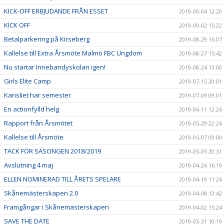
KICK-OFF ERBJUDANDE FRÅN ESSET
2019-09-04 12:20
KICK OFF
2019-09-02 15:22
Betalparkering på Kirseberg
2019-08-29 16:07
Kallelse till Extra Årsmöte Malmö FBC Ungdom
2019-08-27 15:42
Nu startar Innebandyskolan igen!
2019-08-24 13:00
Girls Elite Camp
2019-07-15 20:01
Kansliet har semester
2019-07-09 09:01
En actionfylld helg
2019-06-11 12:26
Rapport från Årsmötet
2019-05-29 22:26
Kallelse till Årsmöte
2019-05-07 09:00
TACK FÖR SÄSONGEN 2018/2019
2019-05-05 20:31
Avslutning 4 maj
2019-04-26 16:19
ELLEN NOMINERAD TILL ÅRETS SPELARE
2019-04-19 11:26
Skånemästerskapen 2.0
2019-04-08 13:42
Framgångar i Skånemästerskapen
2019-04-02 15:24
SAVE THE DATE
2019-03-31 10:19