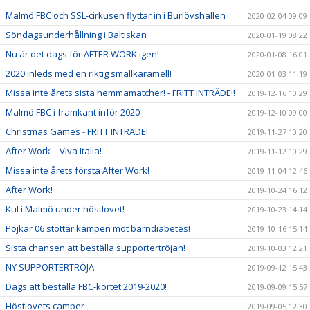
Malmö FBC och SSL-cirkusen flyttar in i Burlövshallen
2020-02-04 09:09
Söndagsunderhållning i Baltiskan
2020-01-19 08:22
Nu är det dags för AFTER WORK igen!
2020-01-08 16:01
2020 inleds med en riktig smällkaramell!
2020-01-03 11:19
Missa inte årets sista hemmamatcher! - FRITT INTRÄDE!!
2019-12-16 10:29
Malmö FBC i framkant inför 2020
2019-12-10 09:00
Christmas Games - FRITT INTRÄDE!
2019-11-27 10:20
After Work – Viva Italia!
2019-11-12 10:29
Missa inte årets första After Work!
2019-11-04 12:46
After Work!
2019-10-24 16:12
Kul i Malmö under höstlovet!
2019-10-23 14:14
Pojkar 06 stöttar kampen mot barndiabetes!
2019-10-16 15:14
Sista chansen att beställa supportertröjan!
2019-10-03 12:21
NY SUPPORTERTRÖJA
2019-09-12 15:43
Dags att beställa FBC-kortet 2019-2020!
2019-09-09 15:57
Höstlovets camper
2019-09-05 12:30