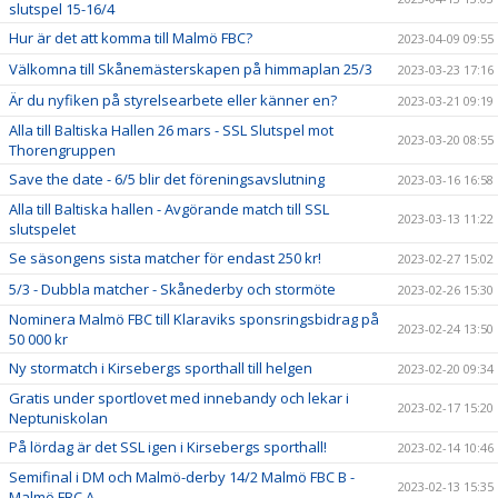
slutspel 15-16/4
Hur är det att komma till Malmö FBC?
2023-04-09 09:55
Välkomna till Skånemästerskapen på himmaplan 25/3
2023-03-23 17:16
Är du nyfiken på styrelsearbete eller känner en?
2023-03-21 09:19
Alla till Baltiska Hallen 26 mars - SSL Slutspel mot
2023-03-20 08:55
Thorengruppen
Save the date - 6/5 blir det föreningsavslutning
2023-03-16 16:58
Alla till Baltiska hallen - Avgörande match till SSL
2023-03-13 11:22
slutspelet
Se säsongens sista matcher för endast 250 kr!
2023-02-27 15:02
5/3 - Dubbla matcher - Skånederby och stormöte
2023-02-26 15:30
Nominera Malmö FBC till Klaraviks sponsringsbidrag på
2023-02-24 13:50
50 000 kr
Ny stormatch i Kirsebergs sporthall till helgen
2023-02-20 09:34
Gratis under sportlovet med innebandy och lekar i
2023-02-17 15:20
Neptuniskolan
På lördag är det SSL igen i Kirsebergs sporthall!
2023-02-14 10:46
Semifinal i DM och Malmö-derby 14/2 Malmö FBC B -
2023-02-13 15:35
Malmö FBC A