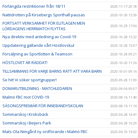
Förlängda restriktioner från 18/11
2020-11-17 20:18
Nattidrotten på Kirsebergs Sporthall pausas
2020-10-30 15:59
FORTSATT VERKSAMHET FÖR ELITLAGEN MEN
2020-10-29 17:06
LÖRDAGENS HERRMATCH FLYTTAS
Nya direktiv med anledning av Covid-19
2020-10-28 15:32
Uppdatering gällande vårt Höstlovskul
2020-10-28 15:07
Försäljning av Sportlotten & Teamson
2020-10-28 09:21
HÖSTLOVET ÄR RÄDDAT!
2020-10-20 11:26
TILLSAMMANS FÖR VARJE BARNS RÄTT ATT VARA BARN
2020-10-01 09:16
Se hit! Vi söker sportgrupper!
2020-09-28 11:09
DOMARUTBILDNING - MATCHLEDAREN
2020-09-06 09:07
Malmö FBC mot COVID-19
2020-08-16 11:40
SÄSONGSPREMIÄR FÖR INNEBANDYSKOLAN
2020-08-16 11:16
Sommarskoj i Kroksbäck
2020-06-28 16:41
Sommarskoj i Beijers Park
2020-06-28 16:29
Mats-Ola Nimgård ny ordförande i Malmö FBC
2020-06-10 13:02