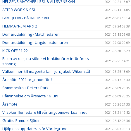
HELGENS MATCHER I SSL & ALLSVENSKAN
2021-10-21 13:07
AFTER WORK & SSL
2021-10-13 14:05
FAMILJEDAG PÅ BALTISKAN
2021-10-07 10:54
HEMMAPREMIÄR x 2
2021-09-24 08:38
Domarutbildning - Matchledaren
2021-09-15 09:05
Domarutbildning - Ungdomsdomaren
2021-09-08 00:09
KICK OFF 21-22
2021-08-30 15:29
Bli en av oss, nu söker vi funktionärer inför årets
2021-08-25 14:21
säsong!
Välkommen till magenta familjen, Jakob Wikenstål
2021-08-25 13:09
Årsmöte 2021 är genomfört!
2021-06-17 13:30
Sommarskoj i Beijers Park!
2021-06-09 23:35
Påminnelse om Årsmöte 16 juni
2021-06-09 23:25
Årsmöte
2021-05-26 21:35
Vi söker fler ledare till vår ungdomsverksamhet
2021-05-21 12:52
Grattis Samuel Sjödin
2021-05-12 08:36
Hjälp oss uppdatera vår Värdegrund
2021-05-07 08:53