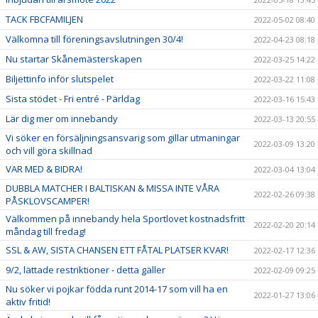
TACK FBCFAMILJEN
2022-05-02 08:40
Välkomna till föreningsavslutningen 30/4!
2022-04-23 08:18
Nu startar Skånemästerskapen
2022-03-25 14:22
Biljettinfo inför slutspelet
2022-03-22 11:08
Sista stödet - Fri entré - Pärldag
2022-03-16 15:43
Lär dig mer om innebandy
2022-03-13 20:55
Vi söker en försäljningsansvarig som gillar utmaningar
2022-03-09 13:20
och vill göra skillnad
VAR MED & BIDRA!
2022-03-04 13:04
DUBBLA MATCHER I BALTISKAN & MISSA INTE VÅRA
2022-02-26 09:38
PÅSKLOVSCAMPER!
Välkommen på innebandy hela Sportlovet kostnadsfritt
2022-02-20 20:14
måndag till fredag!
SSL & AW, SISTA CHANSEN ETT FÅTAL PLATSER KVAR!
2022-02-17 12:36
9/2, lättade restriktioner - detta gäller
2022-02-09 09:25
Nu söker vi pojkar födda runt 2014-17 som vill ha en
2022-01-27 13:06
aktiv fritid!