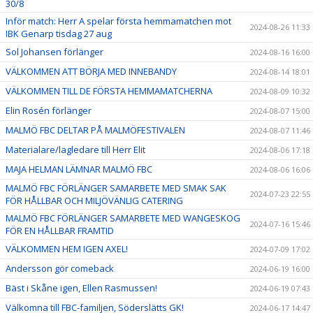
30/8
Inför match: Herr A spelar första hemmamatchen mot
2024-08-26 11:33
IBK Genarp tisdag 27 aug
Sol Johansen förlänger
2024-08-16 16:00
VÄLKOMMEN ATT BÖRJA MED INNEBANDY
2024-08-14 18:01
VÄLKOMMEN TILL DE FÖRSTA HEMMAMATCHERNA
2024-08-09 10:32
Elin Rosén förlänger
2024-08-07 15:00
MALMÖ FBC DELTAR PÅ MALMÖFESTIVALEN
2024-08-07 11:46
Materialare/lagledare till Herr Elit
2024-08-06 17:18
MAJA HELMAN LÄMNAR MALMÖ FBC
2024-08-06 16:06
MALMÖ FBC FÖRLÄNGER SAMARBETE MED SMAK SAK
2024-07-23 22:55
FÖR HÅLLBAR OCH MILJÖVÄNLIG CATERING
MALMÖ FBC FÖRLÄNGER SAMARBETE MED WANGESKOG
2024-07-16 15:46
FÖR EN HÅLLBAR FRAMTID
VÄLKOMMEN HEM IGEN AXEL!
2024-07-09 17:02
Andersson gör comeback
2024-06-19 16:00
Bäst i Skåne igen, Ellen Rasmussen!
2024-06-19 07:43
Välkomna till FBC-familjen, Söderslätts GK!
2024-06-17 14:47