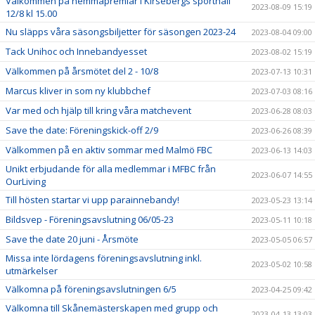
Välkommen på hemmapremiär i Kirsebergs sporthall
2023-08-09 15:19
12/8 kl 15.00
Nu släpps våra säsongsbiljetter för säsongen 2023-24
2023-08-04 09:00
Tack Unihoc och Innebandyesset
2023-08-02 15:19
Välkommen på årsmötet del 2 - 10/8
2023-07-13 10:31
Marcus kliver in som ny klubbchef
2023-07-03 08:16
Var med och hjälp till kring våra matchevent
2023-06-28 08:03
Save the date: Föreningskick-off 2/9
2023-06-26 08:39
Välkommen på en aktiv sommar med Malmö FBC
2023-06-13 14:03
Unikt erbjudande för alla medlemmar i MFBC från
2023-06-07 14:55
OurLiving
Till hösten startar vi upp parainnebandy!
2023-05-23 13:14
Bildsvep - Föreningsavslutning 06/05-23
2023-05-11 10:18
Save the date 20 juni - Årsmöte
2023-05-05 06:57
Missa inte lördagens föreningsavslutning inkl.
2023-05-02 10:58
utmärkelser
Välkomna på föreningsavslutningen 6/5
2023-04-25 09:42
Välkomna till Skånemästerskapen med grupp och
2023-04-13 13:03