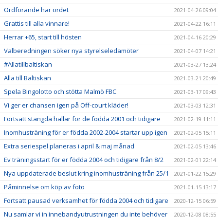
Ordförande har ordet
2021-04-26 09:04
Grattis till alla vinnare!
2021-04-22 16:11
Herrar +65, start till hösten
2021-04-16 20:29
Valberedningen söker nya styrelseledamöter
2021-04-07 14:21
#Allatillbaltiskan
2021-03-27 13:24
Alla till Baltiskan
2021-03-21 20:49
Spela Bingolotto och stötta Malmö FBC
2021-03-17 09:43
Vi ger er chansen igen på Off-court kläder!
2021-03-03 12:31
Fortsatt stängda hallar för de födda 2001 och tidigare
2021-02-19 11:11
Inomhusträning för er födda 2002-2004 startar upp igen
2021-02-05 15:11
Extra seriespel planeras i april & maj månad
2021-02-05 13:46
Ev träningsstart för er födda 2004 och tidigare från 8/2
2021-02-01 22:14
Nya uppdaterade beslut kring inomhusträning från 25/1
2021-01-22 15:29
Påminnelse om köp av foto
2021-01-15 13:17
Fortsatt pausad verksamhet för födda 2004 och tidigare
2020-12-15 06:59
Nu samlar vi in innebandyutrustningen du inte behöver
2020-12-08 08:55