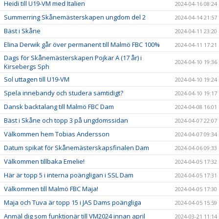
Heidi till U19-VM med Italien
2024-04-16 08:24
Summerring Skånemästerskapen ungdom del 2
2024-04-14 21:57
Bäst i Skåne
2024-04-11 23:20
Elina Derwik går över permanent till Malmö FBC 100%
2024-04-11 17:21
Dags för Skånemästerskapen Pojkar A (17 år) i
2024-04-10 19:36
Kirsebergs Sph
Sol uttagen till U19-VM
2024-04-10 19:24
Spela innebandy och studera samtidigt?
2024-04-10 19:17
Dansk backtalang till Malmö FBC Dam
2024-04-08 16:01
Bäst i Skåne och topp 3 på ungdomssidan
2024-04-07 22:07
Välkommen hem Tobias Andersson
2024-04-07 09:34
Datum spikat för Skånemästerskapsfinalen Dam
2024-04-06 09:33
Välkommen tillbaka Emelie!
2024-04-05 17:32
Här är topp 5 i interna poängligan i SSL Dam
2024-04-05 17:31
Välkommen till Malmö FBC Maja!
2024-04-05 17:30
Maja och Tuva är topp 15 i JAS Dams poängliga
2024-04-05 15:59
Anmäl dig som funktionär till VM2024 innan april
2024-03-21 11:14