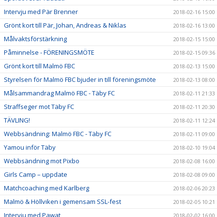
Intervju med Pär Brenner
2018-02-16 15:00
Grönt kort till Pär, Johan, Andreas & Niklas
2018-02-16 13:00
Målvaktsförstärkning
2018-02-15 15:00
Påminnelse - FÖRENINGSMÖTE
2018-02-15 09:36
Grönt kort till Malmö FBC
2018-02-13 15:00
Styrelsen för Malmö FBC bjuder in till föreningsmöte
2018-02-13 08:00
Målsammandrag Malmö FBC - Täby FC
2018-02-11 21:33
Straffseger mot Täby FC
2018-02-11 20:30
TÄVLING!
2018-02-11 12:24
Webbsändning: Malmö FBC - Täby FC
2018-02-11 09:00
Yamou inför Täby
2018-02-10 19:04
Webbsändning mot Pixbo
2018-02-08 16:00
Girls Camp – uppdate
2018-02-08 09:00
Matchcoaching med Karlberg
2018-02-06 20:23
Malmö & Höllviken i gemensam SSL-fest
2018-02-05 10:21
Intervju med Pawat
2018-02-02 16:00