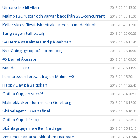
Utmärkelse till Ellen
2018-02-01 13:00
Malmö FBC rustar och värvar back från SSL-konkurrent
2018-01-30 16:00
Keller skrev ”livstidskontrakt” med sin moderklubb
2018-01-29 16:00
Tung seger i tuff batalj
2018-01-29 00:29
Se Herr A vs Kalmarsund på webben
2018-01-26 16:41
Ny träningsgrupp på Lorensborg
2018-01-25 10:00
#5 Daniel Åkesson
2018-01-21 09:00
Madde till U19
2018-01-16 11:22
Lennartsson fortsatt trogen Malmö FBC
2018-01-15 20:11
Happy Day på Baltiskan
2018-01-14 22:40
Gothia Cup, en succé!
2018-01-14 20:50
Malmöklacken dominerar i Göteborg
2018-01-06 15:00
Skånelaget till Kvartsfinal
2018-01-06 10:32
Gothia Cup - Lördag
2018-01-05 23:10
Skånlagstjejerna efter 1:a dagen
2018-01-05 16:10
Vinst mot samarbetsklubben Hvidovre
2018-01-05 15:46