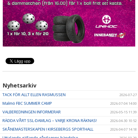
HALL OF FAME
Nyhetsarkiv
TACK FÖR ALLT ELLEN RASMUSSEN
2026-07-27
Malmö FBC SUMMER CAMP
2026-07-04 14:00
VALBEREDNINGEN INFORMERAR
2026-05-15 11:39
RÄDDA VÅRT SSL-DAMLAG – VARJE KRONA RÄKNAS!
2026-04-30 10:52
SKÅNEMÄSTERSKAPEN I KIRSEBERGS SPORTHALL
2026-04-07 14:18
Uttalande gällande gårdagens händelse
2026-03-29