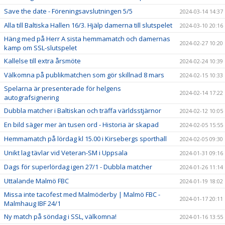
Save the date - Föreningsavslutningen 5/5
2024-03-14 14:37
Alla till Baltiska Hallen 16/3. Hjälp damerna till slutspelet
2024-03-10 20:16
Häng med på Herr A sista hemmamatch och damernas
2024-02-27 10:20
kamp om SSL-slutspelet
Kallelse till extra årsmöte
2024-02-24 10:39
Välkomna på publikmatchen som gör skillnad 8 mars
2024-02-15 10:33
Spelarna är presenterade för helgens
2024-02-14 17:22
autografsignering
Dubbla matcher i Baltiskan och träffa världsstjärnor
2024-02-12 10:05
En bild säger mer än tusen ord - Historia är skapad
2024-02-05 15:55
Hemmamatch på lördag kl 15.00 i Kirsebergs sporthall
2024-02-05 09:30
Unikt lag tävlar vid Veteran-SM i Uppsala
2024-01-31 09:16
Dags för superlördag igen 27/1 - Dubbla matcher
2024-01-26 11:14
Uttalande Malmö FBC
2024-01-19 18:02
Missa inte tacofest med Malmöderby | Malmö FBC -
2024-01-17 20:11
Malmhaug IBF 24/1
Ny match på söndag i SSL, välkomna!
2024-01-16 13:55