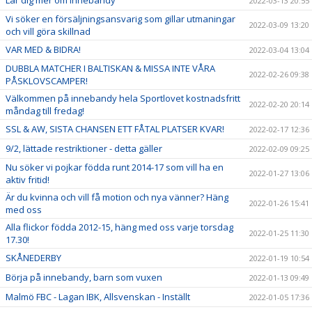
Lär dig mer om innebandy
2022-03-13 20:55
Vi söker en försäljningsansvarig som gillar utmaningar
2022-03-09 13:20
och vill göra skillnad
VAR MED & BIDRA!
2022-03-04 13:04
DUBBLA MATCHER I BALTISKAN & MISSA INTE VÅRA
2022-02-26 09:38
PÅSKLOVSCAMPER!
Välkommen på innebandy hela Sportlovet kostnadsfritt
2022-02-20 20:14
måndag till fredag!
SSL & AW, SISTA CHANSEN ETT FÅTAL PLATSER KVAR!
2022-02-17 12:36
9/2, lättade restriktioner - detta gäller
2022-02-09 09:25
Nu söker vi pojkar födda runt 2014-17 som vill ha en
2022-01-27 13:06
aktiv fritid!
Är du kvinna och vill få motion och nya vänner? Häng
2022-01-26 15:41
med oss
Alla flickor födda 2012-15, häng med oss varje torsdag
2022-01-25 11:30
17.30!
SKÅNEDERBY
2022-01-19 10:54
Börja på innebandy, barn som vuxen
2022-01-13 09:49
Malmö FBC - Lagan IBK, Allsvenskan - Inställt
2022-01-05 17:36