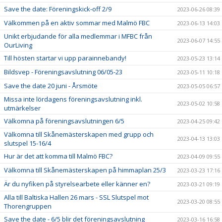
Save the date: Föreningskick-off 2/9
2023-06-26 08:39
Välkommen på en aktiv sommar med Malmö FBC
2023-06-13 14:03
Unikt erbjudande för alla medlemmar i MFBC från
2023-06-07 14:55
OurLiving
Till hösten startar vi upp parainnebandy!
2023-05-23 13:14
Bildsvep - Föreningsavslutning 06/05-23
2023-05-11 10:18
Save the date 20 juni - Årsmöte
2023-05-05 06:57
Missa inte lördagens föreningsavslutning inkl.
2023-05-02 10:58
utmärkelser
Välkomna på föreningsavslutningen 6/5
2023-04-25 09:42
Välkomna till Skånemästerskapen med grupp och
2023-04-13 13:03
slutspel 15-16/4
Hur är det att komma till Malmö FBC?
2023-04-09 09:55
Välkomna till Skånemästerskapen på himmaplan 25/3
2023-03-23 17:16
Är du nyfiken på styrelsearbete eller känner en?
2023-03-21 09:19
Alla till Baltiska Hallen 26 mars - SSL Slutspel mot
2023-03-20 08:55
Thorengruppen
Save the date - 6/5 blir det föreningsavslutning
2023-03-16 16:58