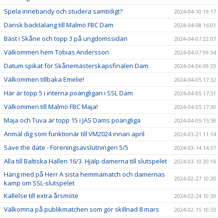
Spela innebandy och studera samtidigt?
2024-04-10 19:17
Dansk backtalang till Malmö FBC Dam
2024-04-08 16:01
Bäst i Skåne och topp 3 på ungdomssidan
2024-04-07 22:07
Välkommen hem Tobias Andersson
2024-04-07 09:34
Datum spikat för Skånemästerskapsfinalen Dam
2024-04-06 09:33
Välkommen tillbaka Emelie!
2024-04-05 17:32
Här är topp 5 i interna poängligan i SSL Dam
2024-04-05 17:31
Välkommen till Malmö FBC Maja!
2024-04-05 17:30
Maja och Tuva är topp 15 i JAS Dams poängliga
2024-04-05 15:59
Anmäl dig som funktionär till VM2024 innan april
2024-03-21 11:14
Save the date - Föreningsavslutningen 5/5
2024-03-14 14:37
Alla till Baltiska Hallen 16/3. Hjälp damerna till slutspelet
2024-03-10 20:16
Häng med på Herr A sista hemmamatch och damernas
2024-02-27 10:20
kamp om SSL-slutspelet
Kallelse till extra årsmöte
2024-02-24 10:39
Välkomna på publikmatchen som gör skillnad 8 mars
2024-02-15 10:33