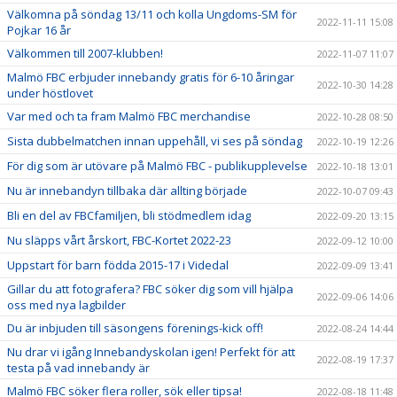
Välkomna på söndag 13/11 och kolla Ungdoms-SM för
2022-11-11 15:08
Pojkar 16 år
Välkommen till 2007-klubben!
2022-11-07 11:07
Malmö FBC erbjuder innebandy gratis för 6-10 åringar
2022-10-30 14:28
under höstlovet
Var med och ta fram Malmö FBC merchandise
2022-10-28 08:50
Sista dubbelmatchen innan uppehåll, vi ses på söndag
2022-10-19 12:26
För dig som är utövare på Malmö FBC - publikupplevelse
2022-10-18 13:01
Nu är innebandyn tillbaka där allting började
2022-10-07 09:43
Bli en del av FBCfamiljen, bli stödmedlem idag
2022-09-20 13:15
Nu släpps vårt årskort, FBC-Kortet 2022-23
2022-09-12 10:00
Uppstart för barn födda 2015-17 i Videdal
2022-09-09 13:41
Gillar du att fotografera? FBC söker dig som vill hjälpa
2022-09-06 14:06
oss med nya lagbilder
Du är inbjuden till säsongens förenings-kick off!
2022-08-24 14:44
Nu drar vi igång Innebandyskolan igen! Perfekt för att
2022-08-19 17:37
testa på vad innebandy är
Malmö FBC söker flera roller, sök eller tipsa!
2022-08-18 11:48