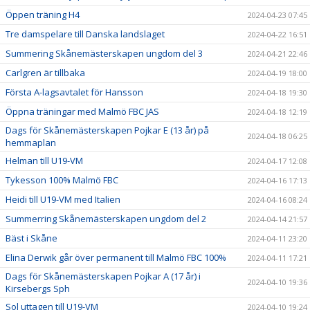
Öppen träning H4
2024-04-23 07:45
Tre damspelare till Danska landslaget
2024-04-22 16:51
Summering Skånemästerskapen ungdom del 3
2024-04-21 22:46
Carlgren är tillbaka
2024-04-19 18:00
Första A-lagsavtalet för Hansson
2024-04-18 19:30
Öppna träningar med Malmö FBC JAS
2024-04-18 12:19
Dags för Skånemästerskapen Pojkar E (13 år) på
2024-04-18 06:25
hemmaplan
Helman till U19-VM
2024-04-17 12:08
Tykesson 100% Malmö FBC
2024-04-16 17:13
Heidi till U19-VM med Italien
2024-04-16 08:24
Summerring Skånemästerskapen ungdom del 2
2024-04-14 21:57
Bäst i Skåne
2024-04-11 23:20
Elina Derwik går över permanent till Malmö FBC 100%
2024-04-11 17:21
Dags för Skånemästerskapen Pojkar A (17 år) i
2024-04-10 19:36
Kirsebergs Sph
Sol uttagen till U19-VM
2024-04-10 19:24