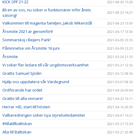
KICK OFF 21-22
2021-08-30 15:29
Bli en av oss, nu söker vi funktionärer inför årets
2021-08-25 14:21
säsong!
Välkommen till magenta familjen, Jakob Wikenstål
2021-08-25 13:09
Årsmöte 2021 är genomfört!
2021-06-17 13:30
Sommarskoj i Beijers Park!
2021-06-09 23:35
Påminnelse om Årsmöte 16 juni
2021-06-09 23:25
Årsmöte
2021-05-26 21:35
Vi söker fler ledare till vår ungdomsverksamhet
2021-05-21 12:52
Grattis Samuel Sjödin
2021-05-12 08:36
Hjälp oss uppdatera vår Värdegrund
2021-05-07 08:53
Ordförande har ordet
2021-04-26 09:04
Grattis till alla vinnare!
2021-04-22 16:11
Herrar +65, start till hösten
2021-04-16 20:29
Valberedningen söker nya styrelseledamöter
2021-04-07 14:21
#Allatillbaltiskan
2021-03-27 13:24
Alla till Baltiskan
2021-03-21 20:49