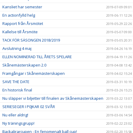
Kansliet har semester
2019-07-09 09:01
En actionfylld helg
2019-06-11 12:26
Rapport från Årsmötet
2019-05-29 22:26
Kallelse till Årsmöte
2019-05-07 09:00
TACK FÖR SÄSONGEN 2018/2019
2019-05-05 20:31
Avslutning 4 maj
2019-04-26 16:19
ELLEN NOMINERAD TILL ÅRETS SPELARE
2019-04-19 11:26
Skånemästerskapen 2.0
2019-04-08 13:42
Framgångar i Skånemästerskapen
2019-04-02 15:24
SAVE THE DATE
2019-03-31 10:19
En historisk final
2019-03-26 15:25
Nu släpper vi biljetter till finalen av Skånemästerskapen
2019-03-22 13:07
SERIESEGER I P0JKAR 02 SVÅR
2019-03-12 13:03
Nu eller aldrig!
2019-03-06 14:54
Ny träningsgrupp!
2019-02-22 23:02
Backalirarcupen - En fenomenalt ball cup!
2019-02-20 15:58