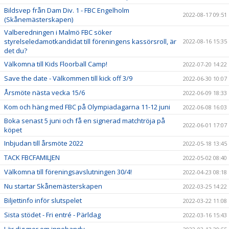
Bildsvep från Dam Div. 1 - FBC Engelholm
2022-08-17 09:51
(Skånemästerskapen)
Valberedningen i Malmö FBC söker
styrelseledamotkandidat till föreningens kassörsroll, är
2022-08-16 15:35
det du?
Välkomna till Kids Floorball Camp!
2022-07-20 14:22
Save the date - Välkommen till kick off 3/9
2022-06-30 10:07
Årsmöte nästa vecka 15/6
2022-06-09 18:33
Kom och häng med FBC på Olympiadagarna 11-12 juni
2022-06-08 16:03
Boka senast 5 juni och få en signerad matchtröja på
2022-06-01 17:07
köpet
Inbjudan till årsmöte 2022
2022-05-18 13:45
TACK FBCFAMILJEN
2022-05-02 08:40
Välkomna till föreningsavslutningen 30/4!
2022-04-23 08:18
Nu startar Skånemästerskapen
2022-03-25 14:22
Biljettinfo inför slutspelet
2022-03-22 11:08
Sista stödet - Fri entré - Pärldag
2022-03-16 15:43