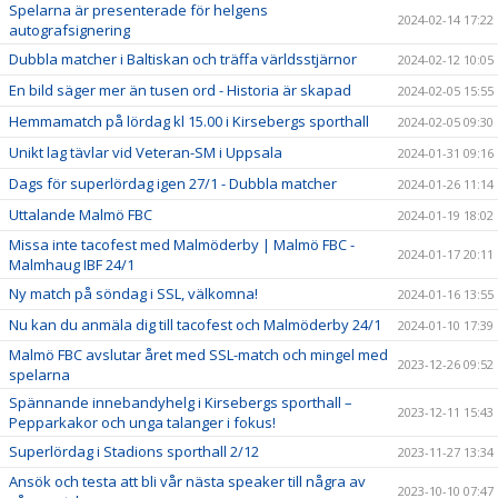
Spelarna är presenterade för helgens
2024-02-14 17:22
autografsignering
Dubbla matcher i Baltiskan och träffa världsstjärnor
2024-02-12 10:05
En bild säger mer än tusen ord - Historia är skapad
2024-02-05 15:55
Hemmamatch på lördag kl 15.00 i Kirsebergs sporthall
2024-02-05 09:30
Unikt lag tävlar vid Veteran-SM i Uppsala
2024-01-31 09:16
Dags för superlördag igen 27/1 - Dubbla matcher
2024-01-26 11:14
Uttalande Malmö FBC
2024-01-19 18:02
Missa inte tacofest med Malmöderby | Malmö FBC -
2024-01-17 20:11
Malmhaug IBF 24/1
Ny match på söndag i SSL, välkomna!
2024-01-16 13:55
Nu kan du anmäla dig till tacofest och Malmöderby 24/1
2024-01-10 17:39
Malmö FBC avslutar året med SSL-match och mingel med
2023-12-26 09:52
spelarna
Spännande innebandyhelg i Kirsebergs sporthall –
2023-12-11 15:43
Pepparkakor och unga talanger i fokus!
Superlördag i Stadions sporthall 2/12
2023-11-27 13:34
Ansök och testa att bli vår nästa speaker till några av
2023-10-10 07:47