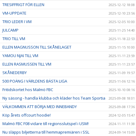
TRESIFFRIGT FÖR ELLEN
2025-12-12 18:08
VM-UPPDATE
2025-12-10 23:56
TRIO LEDER I VM
2025-12-05 10:00
JULCAMP
2025-11-25 14:40
TRIO TILL VM
2025-11-18 22:53
ELLEN MAGNUSSON TILL SKÅNELAGET
2025-11-15 10:00
YAMOU NJAI TILL VM
2025-11-11 23:59
ELLEN RASMUSSEN TILL VM
2025-11-11 23:57
SKÅNEDERBY
2025-11-09 19:57
500 POÄNG I VÄRLDENS BÄSTA LIGA
2025-11-06 12:16
Fritidskortet hos Malmö FBC
2025-10-10 08:16
Ny säsong - handla klubba och kläder hos Team Sportia
2025-09-08 18:01
VÄLKOMMEN ATT BÖRJA MED INNEBANDY
2025-09-08 17:36
Köp årets offcourt hoodie!
2024-12-05 15:47
Malmö FBC F08 vidare till regionsslutspel i USM!
2024-11-11 11:38
Nu släpps biljetterna till hemmapremiären i SSL
2024-09-14 15:09