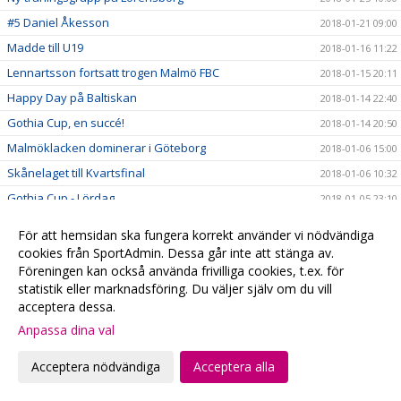
#5 Daniel Åkesson
2018-01-21 09:00
Madde till U19
2018-01-16 11:22
Lennartsson fortsatt trogen Malmö FBC
2018-01-15 20:11
Happy Day på Baltiskan
2018-01-14 22:40
Gothia Cup, en succé!
2018-01-14 20:50
Malmöklacken dominerar i Göteborg
2018-01-06 15:00
Skånelaget till Kvartsfinal
2018-01-06 10:32
Gothia Cup - Lördag
2018-01-05 23:10
Skånlagstjejerna efter 1:a dagen
2018-01-05 16:10
För att hemsidan ska fungera korrekt använder vi nödvändiga
Vinst mot samarbetsklubben Hvidovre
2018-01-05 15:46
cookies från SportAdmin. Dessa går inte att stänga av.
Föreningen kan också använda frivilliga cookies, t.ex. för
Skånelaget
2018-01-04 11:20
statistik eller marknadsföring. Du väljer själv om du vill
Se våra Gothia-lag på webben
2018-01-04 10:24
acceptera dessa.
Följ våra lag på Gothia Cup
2018-01-04 05:47
Anpassa dina val
#fbcfamiljen goes Gothia
2018-01-02 20:58
Acceptera nödvändiga
Acceptera alla
God Jul & Gott Nytt År
2017-12-23 20:13
Kansliet håller stängd
2017-12-22 20:28