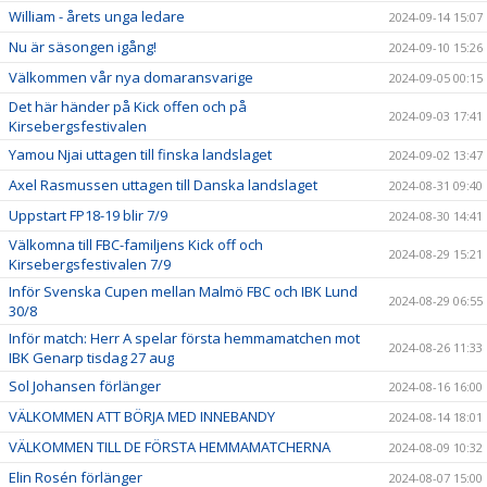
William - årets unga ledare
2024-09-14 15:07
Nu är säsongen igång!
2024-09-10 15:26
Välkommen vår nya domaransvarige
2024-09-05 00:15
Det här händer på Kick offen och på
2024-09-03 17:41
Kirsebergsfestivalen
Yamou Njai uttagen till finska landslaget
2024-09-02 13:47
Axel Rasmussen uttagen till Danska landslaget
2024-08-31 09:40
Uppstart FP18-19 blir 7/9
2024-08-30 14:41
Välkomna till FBC-familjens Kick off och
2024-08-29 15:21
Kirsebergsfestivalen 7/9
Inför Svenska Cupen mellan Malmö FBC och IBK Lund
2024-08-29 06:55
30/8
Inför match: Herr A spelar första hemmamatchen mot
2024-08-26 11:33
IBK Genarp tisdag 27 aug
Sol Johansen förlänger
2024-08-16 16:00
VÄLKOMMEN ATT BÖRJA MED INNEBANDY
2024-08-14 18:01
VÄLKOMMEN TILL DE FÖRSTA HEMMAMATCHERNA
2024-08-09 10:32
Elin Rosén förlänger
2024-08-07 15:00