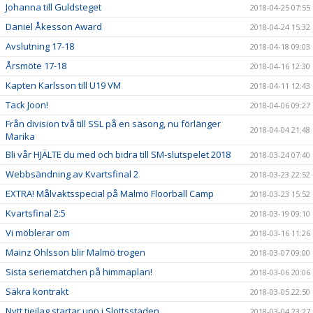
Johanna till Guldsteget
2018-04-25 07:55
Daniel Åkesson Award
2018-04-24 15:32
Avslutning 17-18
2018-04-18 09:03
Årsmöte 17-18
2018-04-16 12:30
Kapten Karlsson till U19 VM
2018-04-11 12:43
Tack Joon!
2018-04-06 09:27
Från division två till SSL på en säsong, nu förlänger
2018-04-04 21:48
Marika
Bli vår HJÄLTE du med och bidra till SM-slutspelet 2018
2018-03-24 07:40
Webbsändning av Kvartsfinal 2
2018-03-23 22:52
EXTRA! Målvaktsspecial på Malmö Floorball Camp
2018-03-23 15:52
Kvartsfinal 2:5
2018-03-19 09:10
Vi möblerar om
2018-03-16 11:26
Mainz Ohlsson blir Malmö trogen
2018-03-07 09:00
Sista seriematchen på himmaplan!
2018-03-06 20:06
Säkra kontrakt
2018-03-05 22:50
Nytt tjejlag startar upp i Slottsstaden
2018-03-04 23:27