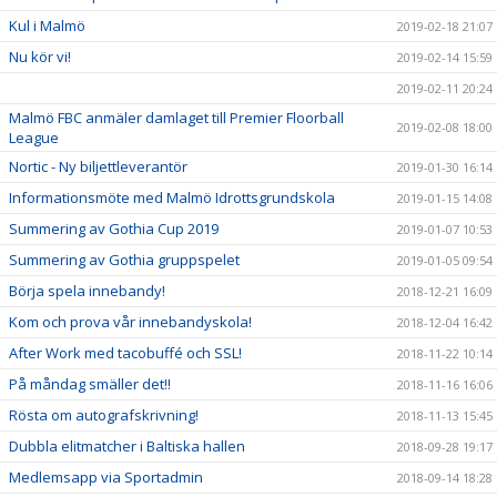
Kul i Malmö
2019-02-18 21:07
Nu kör vi!
2019-02-14 15:59
2019-02-11 20:24
Malmö FBC anmäler damlaget till Premier Floorball
2019-02-08 18:00
League
Nortic - Ny biljettleverantör
2019-01-30 16:14
Informationsmöte med Malmö Idrottsgrundskola
2019-01-15 14:08
Summering av Gothia Cup 2019
2019-01-07 10:53
Summering av Gothia gruppspelet
2019-01-05 09:54
Börja spela innebandy!
2018-12-21 16:09
Kom och prova vår innebandyskola!
2018-12-04 16:42
After Work med tacobuffé och SSL!
2018-11-22 10:14
På måndag smäller det!!
2018-11-16 16:06
Rösta om autografskrivning!
2018-11-13 15:45
Dubbla elitmatcher i Baltiska hallen
2018-09-28 19:17
Medlemsapp via Sportadmin
2018-09-14 18:28