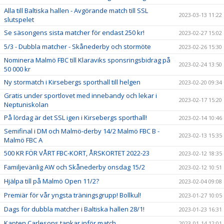
Alla till Baltiska hallen - Avgörande match till SSL
2023-03-13 11:22
slutspelet
Se säsongens sista matcher för endast 250 kr!
2023-02-27 15:02
5/3 - Dubbla matcher - Skånederby och stormöte
2023-02-26 15:30
Nominera Malmö FBC till Klaraviks sponsringsbidrag på
2023-02-24 13:50
50 000 kr
Ny stormatch i Kirsebergs sporthall till helgen
2023-02-20 09:34
Gratis under sportlovet med innebandy och lekar i
2023-02-17 15:20
Neptuniskolan
På lördag är det SSL igen i Kirsebergs sporthall!
2023-02-14 10:46
Semifinal i DM och Malmö-derby 14/2 Malmö FBC B -
2023-02-13 15:35
Malmö FBC A
500 KR FÖR VÅRT FBC-KORT, ÅRSKORTET 2022-23
2023-02-12 18:35
Familjevänlig AW och Skånederby onsdag 15/2
2023-02-12 10:51
Hjälpa till på Malmö Open 11/2?
2023-02-04 09:08
Premiär för vår yngsta träningsgrupp! Bollkul!
2023-01-27 10:05
Dags för dubbla matcher i Baltiska hallen 28/1!
2023-01-23 16:31
Kapten Carlesons tankar inför match
2023-01-14 12:01