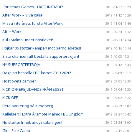
Christmas Games - FRITT INTRÄDE!
2019-11-27 10:20
After Work – Viva Italia!
2019-11-12 10:29
Missa inte årets första After Work!
2019-11-04 12:46
After Work!
2019-10-24 16:12
Kul i Malmö under höstlovet!
2019-10-23 14:14
Pojkar 06 stöttar kampen mot barndiabetes!
2019-10-16 15:14
Sista chansen att beställa supportertröjan!
2019-10-03 12:21
NY SUPPORTERTRÖJA
2019-09-12 15:43
Dags att beställa FBC-kortet 2019-2020!
2019-09-09 15:57
Höstlovets camper
2019-09-05 12:30
KICK-OFF ERBJUDANDE FRÅN ESSET
2019-09-04 12:20
KICK OFF
2019-09-02 15:22
Betalparkering på Kirseberg
2019-08-29 16:07
Kallelse till Extra Årsmöte Malmö FBC Ungdom
2019-08-27 15:42
Nu startar Innebandyskolan igen!
2019-08-24 13:00
Girls Elite Camp
2019-07-15 20:01