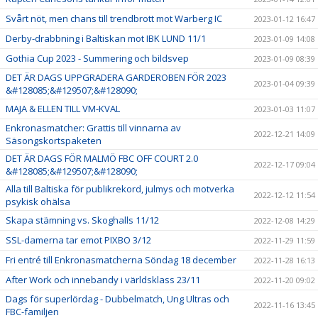
Svårt nöt, men chans till trendbrott mot Warberg IC
2023-01-12 16:47
Derby-drabbning i Baltiskan mot IBK LUND 11/1
2023-01-09 14:08
Gothia Cup 2023 - Summering och bildsvep
2023-01-09 08:39
DET ÄR DAGS UPPGRADERA GARDEROBEN FÖR 2023
2023-01-04 09:39
&#128085;&#129507;&#128090;
MAJA & ELLEN TILL VM-KVAL
2023-01-03 11:07
Enkronasmatcher: Grattis till vinnarna av
2022-12-21 14:09
Säsongskortspaketen
DET ÄR DAGS FÖR MALMÖ FBC OFF COURT 2.0
2022-12-17 09:04
&#128085;&#129507;&#128090;
Alla till Baltiska för publikrekord, julmys och motverka
2022-12-12 11:54
psykisk ohälsa
Skapa stämning vs. Skoghalls 11/12
2022-12-08 14:29
SSL-damerna tar emot PIXBO 3/12
2022-11-29 11:59
Fri entré till Enkronasmatcherna Söndag 18 december
2022-11-28 16:13
After Work och innebandy i världsklass 23/11
2022-11-20 09:02
Dags för superlördag - Dubbelmatch, Ung Ultras och
2022-11-16 13:45
FBC-familjen