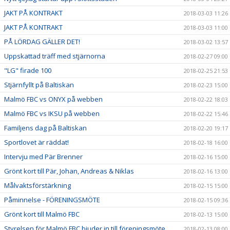
JAKT PÅ KONTRAKT
2018-03-03 11:26
JAKT PÅ KONTRAKT
2018-03-03 11:00
PÅ LÖRDAG GÄLLER DET!
2018-03-02 13:57
Uppskattad träff med stjärnorna
2018-02-27 09:00
"LG" firade 100
2018-02-25 21:53
Stjärnfyllt på Baltiskan
2018-02-23 15:00
Malmö FBC vs ONYX på webben
2018-02-22 18:03
Malmö FBC vs IKSU på webben
2018-02-22 15:46
Familjens dag på Baltiskan
2018-02-20 19:17
Sportlovet är räddat!
2018-02-18 16:00
Intervju med Pär Brenner
2018-02-16 15:00
Grönt kort till Pär, Johan, Andreas & Niklas
2018-02-16 13:00
Målvaktsförstärkning
2018-02-15 15:00
Påminnelse - FÖRENINGSMÖTE
2018-02-15 09:36
Grönt kort till Malmö FBC
2018-02-13 15:00
Styrelsen för Malmö FBC bjuder in till föreningsmöte
2018-02-13 08:00