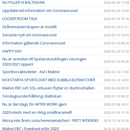
NU FYLLER VI BALTISKAN!
2020-03-30 17:54
Uppdaterad information om Coronaviruset
2020-03-26 14:43
LOCKER ROOM TALK
2020-03-19 10:16
Skånemästerskapen är inställt
2020-03-16 21:21
Senaste nytt om coronaviruset
2020-03-15 10:05
Information gällande Coronaviruset
2020-03-13 08:36
HAPPY DAY
2020-02-24 13:53
Nu är anmälan till Spelarutvecklingen säsongen
2020-02-16 09:28
2020/2021 öppen!
Sportlovsaktiviteter - Kul i Malmö
2020-02-14 17:00
KICKSTARTA SPORTLOVET MED DUBBLA ELITMATCHER
2020-02-14 14:03
Malmö FBC och SSL-cirkusen flyttar in i Burlövshallen
2020-02-04 09:09
Söndagsunderhållning i Baltiskan
2020-01-19 08:22
Nu är det dags för AFTER WORK igen!
2020-01-08 16:01
2020 inleds med en riktig smällkaramell!
2020-01-03 11:19
Missa inte årets sista hemmamatcher! - FRITT INTRÄDE!!
2019-12-16 10:29
Malmö FBC i framkant inför 2020
2019-12-10 09:00