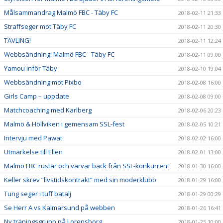
Målsammandrag Malmö FBC - Täby FC
2018-02-11 21:33
Straffseger mot Täby FC
2018-02-11 20:30
TÄVLING!
2018-02-11 12:24
Webbsändning: Malmö FBC - Täby FC
2018-02-11 09:00
Yamou inför Täby
2018-02-10 19:04
Webbsändning mot Pixbo
2018-02-08 16:00
Girls Camp – uppdate
2018-02-08 09:00
Matchcoaching med Karlberg
2018-02-06 20:23
Malmö & Höllviken i gemensam SSL-fest
2018-02-05 10:21
Intervju med Pawat
2018-02-02 16:00
Utmärkelse till Ellen
2018-02-01 13:00
Malmö FBC rustar och värvar back från SSL-konkurrent
2018-01-30 16:00
Keller skrev ”livstidskontrakt” med sin moderklubb
2018-01-29 16:00
Tung seger i tuff batalj
2018-01-29 00:29
Se Herr A vs Kalmarsund på webben
2018-01-26 16:41
Ny träningsgrupp på Lorensborg
2018-01-25 10:00