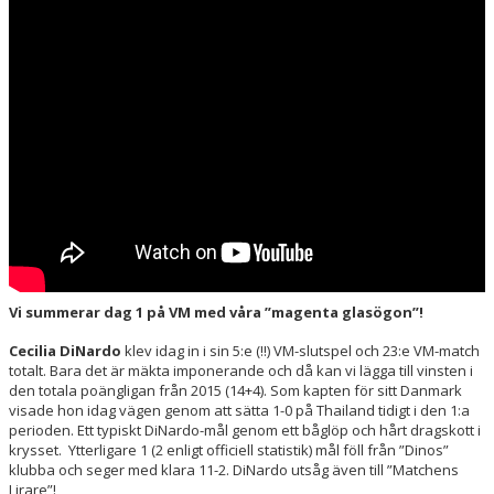
HALL OF FAME
Vi summerar dag 1 på VM med våra ”magenta glasögon”!
Cecilia DiNardo
klev idag in i sin 5:e (!!) VM-slutspel och 23:e VM-match
totalt. Bara det är mäkta imponerande och då kan vi lägga till vinsten i
den totala poängligan från 2015 (14+4). Som kapten för sitt Danmark
visade hon idag vägen genom att sätta 1-0 på Thailand tidigt i den 1:a
perioden. Ett typiskt DiNardo-mål genom ett båglöp och hårt dragskott i
krysset. Ytterligare 1 (2 enligt officiell statistik) mål föll från ”Dinos”
klubba och seger med klara 11-2. DiNardo utsåg även till ”Matchens
Lirare”!