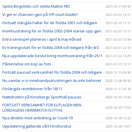
Spela Bingolotto och stötta Malmö FBC
2021-03-17 09:43
Vi ger er chansen igen på Off-court kläder!
2021-03-03 12:31
Fortsatt stängda hallar för de födda 2001 och tidigare
2021-02-19 11:11
Inomhusträning för er födda 2002-2004 startar upp igen
2021-02-05 15:11
Extra seriespel planeras i april & maj månad
2021-02-05 13:46
Ev träningsstart för er födda 2004 och tidigare från 8/2
2021-02-01 22:14
Nya uppdaterade beslut kring inomhusträning från 25/1
2021-01-22 15:29
Påminnelse om köp av foto
2021-01-15 13:17
Fortsatt pausad verksamhet för födda 2004 och tidigare
2020-12-15 06:59
Nu samlar vi in innebandyutrustningen du inte behöver
2020-12-08 08:55
Förlängda restriktioner från 18/11
2020-11-17 20:18
Nattidrotten på Kirsebergs Sporthall pausas
2020-10-30 15:59
FORTSATT VERKSAMHET FÖR ELITLAGEN MEN
2020-10-29 17:06
LÖRDAGENS HERRMATCH FLYTTAS
Nya direktiv med anledning av Covid-19
2020-10-28 15:32
Uppdatering gällande vårt Höstlovskul
2020-10-28 15:07