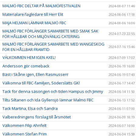
MALMÖ FBC DELTAR PÅ MALMÖFESTIVALEN
2024-08-07 11:46
Materialare/lagledare till Herr Elit
2024-08-06 17:18
MAJA HELMAN LÄMNAR MALMÖ FBC
2024-08-06 16:06
MALMÖ FBC FÖRLÄNGER SAMARBETE MED SMAK SAK
2024-07-23 22:55
FÖR HÅLLBAR OCH MILJÖVÄNLIG CATERING
MALMÖ FBC FÖRLÄNGER SAMARBETE MED WANGESKOG
2024-07-16 15:46
FÖR EN HÅLLBAR FRAMTID
VÄLKOMMEN HEM IGEN AXEL!
2024-07-09 17:02
Andersson gör comeback
2024-06-19 16:00
Bäst i Skåne igen, Ellen Rasmussen!
2024-06-19 07:43
Välkomna till FBC-familjen, Söderslätts GK!
2024-06-17 14:47
Tack för denna säsongen och tiden Hampus och Jimmy
2024-06-14 11:50
Tiltu Siltanen och Ida Gyllensjö lämnar Malmö FBC
2024-06-13 17:52
Tack Martina, Elsa och Sandra
2024-06-11 07:00
Valberedningens förslag till årsmötet
2024-06-09 18:19
Välkommen Filip Ahnfelt
2024-06-07 16:00
Välkommen Stefan Prim
2024-06-04 15:59