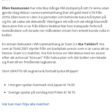
Ellen Rasmussen
har inte lika många VM-slutspel på sitt CV ännu utan
gjorde idag debut i seniorsammanhang (har ett guld med U19 från
2015). Ellen kom in i den 3:e perioden och behövde bara två byten på
sig för att sätta sitt debutmål. Ytterligare ett mål och ett riktigt klassmål
dessutom fick vi se från Ellens klubba! När hon trampade förbi två
motståndare och lurade ner målvakten innan hon enkelt kunde rulla in
bollen.
En annan debutant i VM-sammanhang är Dam U:s
Kia Teildorf
. Kia
som är född 2001 styrde från sin backplats precis som vi är vana att se
henne i Dam U:s matcher. Kia fick kröna sin VM-debut med en assist
efter att avlossat ”bössan” från halva plan och där bollen sen letade
sig fram till en fristående lagkamrat.
Stort GRATTIS till segrarna & fortsatt lycka till tjejer!
I morgon spelar Danmark mot Japan kl 19.30
Sverige spelar på söndag mot Polen kl 18.10
Här kan man följa alla matcher!