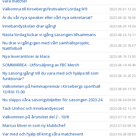
våra matcher
Välkomna till Kirsebergsfestivalen! Lördag 9/9
2023-09-01 13:26
Är du vår nya speaker eller vårt nya sekretariat?
2023-08-30 18:00
Innebandyskolan drar igång!
2023-08-29 14:36
Nästa lördag kickar vi igång säsongen tillsammans
2023-08-26 16:11
Nu drar vi igång igen med vårt samhällsprojekt,
2023-08-23 18:07
Nattfotboll
Nya leverantörer är klara
2023-08-19 13:00
SOMMARREA - Utförsäljning av FBC Merch
2023-08-14 18:49
Ny säsong igång! Vill du vara med och hjälpa till som
2023-08-10 20:25
funktionär?
Välkommen på hemmapremiär i Kirsebergs sporthall
2023-08-09 15:19
12/8 kl 15.00
Nu släpps våra säsongsbiljetter för säsongen 2023-24
2023-08-04 09:00
Tack Unihoc och Innebandyesset
2023-08-02 15:19
Välkommen på årsmötet del 2 - 10/8
2023-07-13 10:31
Marcus kliver in som ny klubbchef
2023-07-03 08:16
Var med och hjälp till kring våra matchevent
2023-06-28 08:03