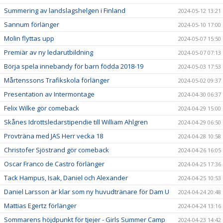
Summering av landslagshelgen i Finland
2024-05-12 13:21
Sannum förlänger
2024-05-10 17:00
Molin flyttas upp
2024-05-07 15:50
Premiär av ny ledarutbildning
2024-05-07 07:13
Börja spela innebandy för barn födda 2018-19
2024-05-03 17:53
Mårtenssons Trafikskola förlänger
2024-05-02 09:37
Presentation av Intermontage
2024-04-30 06:37
Felix Wilke gör comeback
2024-04-29 15:00
Skånes Idrottsledarstipendie till William Ahlgren
2024-04-29 06:50
Provträna med JAS Herr vecka 18
2024-04-28 10:58
Christofer Sjöstrand gör comeback
2024-04-26 16:05
Oscar Franco de Castro förlänger
2024-04-25 17:36
Tack Hampus, Isak, Daniel och Alexander
2024-04-25 10:53
Daniel Larsson är klar som ny huvudtränare för Dam U
2024-04-24 20:48
Mattias Egertz förlänger
2024-04-24 13:16
Sommarens höjdpunkt för tjejer - Girls Summer Camp
2024-04-23 14:42