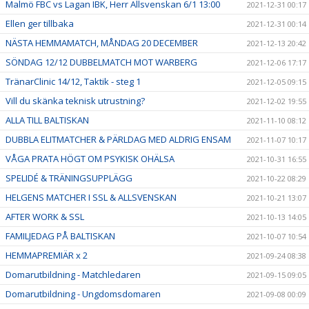
Malmö FBC vs Lagan IBK, Herr Allsvenskan 6/1 13:00
2021-12-31 00:17
Ellen ger tillbaka
2021-12-31 00:14
NÄSTA HEMMAMATCH, MÅNDAG 20 DECEMBER
2021-12-13 20:42
SÖNDAG 12/12 DUBBELMATCH MOT WARBERG
2021-12-06 17:17
TränarClinic 14/12, Taktik - steg 1
2021-12-05 09:15
Vill du skänka teknisk utrustning?
2021-12-02 19:55
ALLA TILL BALTISKAN
2021-11-10 08:12
DUBBLA ELITMATCHER & PÄRLDAG MED ALDRIG ENSAM
2021-11-07 10:17
VÅGA PRATA HÖGT OM PSYKISK OHÄLSA
2021-10-31 16:55
SPELIDÉ & TRÄNINGSUPPLÄGG
2021-10-22 08:29
HELGENS MATCHER I SSL & ALLSVENSKAN
2021-10-21 13:07
AFTER WORK & SSL
2021-10-13 14:05
FAMILJEDAG PÅ BALTISKAN
2021-10-07 10:54
HEMMAPREMIÄR x 2
2021-09-24 08:38
Domarutbildning - Matchledaren
2021-09-15 09:05
Domarutbildning - Ungdomsdomaren
2021-09-08 00:09