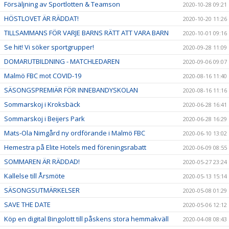
Försäljning av Sportlotten & Teamson
2020-10-28 09:21
HÖSTLOVET ÄR RÄDDAT!
2020-10-20 11:26
TILLSAMMANS FÖR VARJE BARNS RÄTT ATT VARA BARN
2020-10-01 09:16
Se hit! Vi söker sportgrupper!
2020-09-28 11:09
DOMARUTBILDNING - MATCHLEDAREN
2020-09-06 09:07
Malmö FBC mot COVID-19
2020-08-16 11:40
SÄSONGSPREMIÄR FÖR INNEBANDYSKOLAN
2020-08-16 11:16
Sommarskoj i Kroksbäck
2020-06-28 16:41
Sommarskoj i Beijers Park
2020-06-28 16:29
Mats-Ola Nimgård ny ordförande i Malmö FBC
2020-06-10 13:02
Hemestra på Elite Hotels med föreningsrabatt
2020-06-09 08:55
SOMMAREN ÄR RÄDDAD!
2020-05-27 23:24
Kallelse till Årsmöte
2020-05-13 15:14
SÄSONGSUTMÄRKELSER
2020-05-08 01:29
SAVE THE DATE
2020-05-06 12:12
Köp en digital Bingolott till påskens stora hemmakväll
2020-04-08 08:43