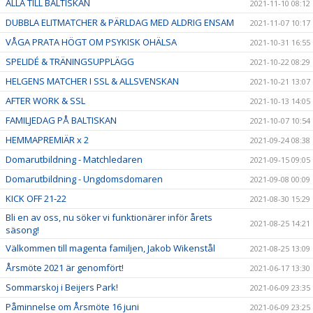
ALLA TILL BALTISKAN
2021-11-10 08:12
DUBBLA ELITMATCHER & PÄRLDAG MED ALDRIG ENSAM
2021-11-07 10:17
VÅGA PRATA HÖGT OM PSYKISK OHÄLSA
2021-10-31 16:55
SPELIDÉ & TRÄNINGSUPPLÄGG
2021-10-22 08:29
HELGENS MATCHER I SSL & ALLSVENSKAN
2021-10-21 13:07
AFTER WORK & SSL
2021-10-13 14:05
FAMILJEDAG PÅ BALTISKAN
2021-10-07 10:54
HEMMAPREMIÄR x 2
2021-09-24 08:38
Domarutbildning - Matchledaren
2021-09-15 09:05
Domarutbildning - Ungdomsdomaren
2021-09-08 00:09
KICK OFF 21-22
2021-08-30 15:29
Bli en av oss, nu söker vi funktionärer inför årets
2021-08-25 14:21
säsong!
Välkommen till magenta familjen, Jakob Wikenstål
2021-08-25 13:09
Årsmöte 2021 är genomfört!
2021-06-17 13:30
Sommarskoj i Beijers Park!
2021-06-09 23:35
Påminnelse om Årsmöte 16 juni
2021-06-09 23:25