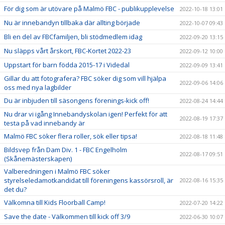
För dig som är utövare på Malmö FBC - publikupplevelse
2022-10-18 13:01
Nu är innebandyn tillbaka där allting började
2022-10-07 09:43
Bli en del av FBCfamiljen, bli stödmedlem idag
2022-09-20 13:15
Nu släpps vårt årskort, FBC-Kortet 2022-23
2022-09-12 10:00
Uppstart för barn födda 2015-17 i Videdal
2022-09-09 13:41
Gillar du att fotografera? FBC söker dig som vill hjälpa
2022-09-06 14:06
oss med nya lagbilder
Du är inbjuden till säsongens förenings-kick off!
2022-08-24 14:44
Nu drar vi igång Innebandyskolan igen! Perfekt för att
2022-08-19 17:37
testa på vad innebandy är
Malmö FBC söker flera roller, sök eller tipsa!
2022-08-18 11:48
Bildsvep från Dam Div. 1 - FBC Engelholm
2022-08-17 09:51
(Skånemästerskapen)
Valberedningen i Malmö FBC söker
styrelseledamotkandidat till föreningens kassörsroll, är
2022-08-16 15:35
det du?
Välkomna till Kids Floorball Camp!
2022-07-20 14:22
Save the date - Välkommen till kick off 3/9
2022-06-30 10:07