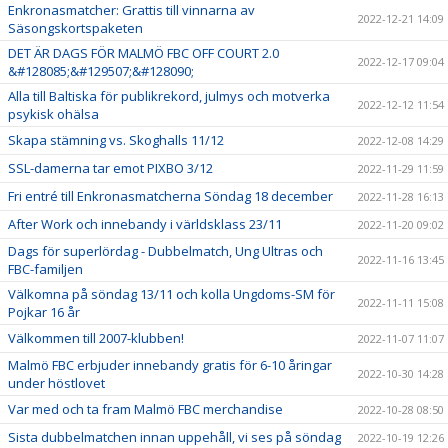
Enkronasmatcher: Grattis till vinnarna av
2022-12-21 14:09
Säsongskortspaketen
DET ÄR DAGS FÖR MALMÖ FBC OFF COURT 2.0
2022-12-17 09:04
&#128085;&#129507;&#128090;
Alla till Baltiska för publikrekord, julmys och motverka
2022-12-12 11:54
psykisk ohälsa
Skapa stämning vs. Skoghalls 11/12
2022-12-08 14:29
SSL-damerna tar emot PIXBO 3/12
2022-11-29 11:59
Fri entré till Enkronasmatcherna Söndag 18 december
2022-11-28 16:13
After Work och innebandy i världsklass 23/11
2022-11-20 09:02
Dags för superlördag - Dubbelmatch, Ung Ultras och
2022-11-16 13:45
FBC-familjen
Välkomna på söndag 13/11 och kolla Ungdoms-SM för
2022-11-11 15:08
Pojkar 16 år
Välkommen till 2007-klubben!
2022-11-07 11:07
Malmö FBC erbjuder innebandy gratis för 6-10 åringar
2022-10-30 14:28
under höstlovet
Var med och ta fram Malmö FBC merchandise
2022-10-28 08:50
Sista dubbelmatchen innan uppehåll, vi ses på söndag
2022-10-19 12:26