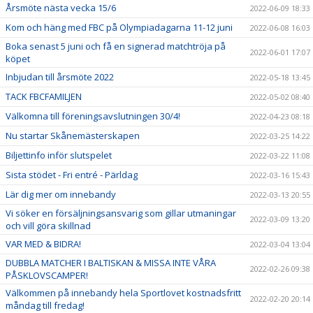
Årsmöte nästa vecka 15/6
2022-06-09 18:33
Kom och häng med FBC på Olympiadagarna 11-12 juni
2022-06-08 16:03
Boka senast 5 juni och få en signerad matchtröja på
2022-06-01 17:07
köpet
Inbjudan till årsmöte 2022
2022-05-18 13:45
TACK FBCFAMILJEN
2022-05-02 08:40
Välkomna till föreningsavslutningen 30/4!
2022-04-23 08:18
Nu startar Skånemästerskapen
2022-03-25 14:22
Biljettinfo inför slutspelet
2022-03-22 11:08
Sista stödet - Fri entré - Pärldag
2022-03-16 15:43
Lär dig mer om innebandy
2022-03-13 20:55
Vi söker en försäljningsansvarig som gillar utmaningar
2022-03-09 13:20
och vill göra skillnad
VAR MED & BIDRA!
2022-03-04 13:04
DUBBLA MATCHER I BALTISKAN & MISSA INTE VÅRA
2022-02-26 09:38
PÅSKLOVSCAMPER!
Välkommen på innebandy hela Sportlovet kostnadsfritt
2022-02-20 20:14
måndag till fredag!