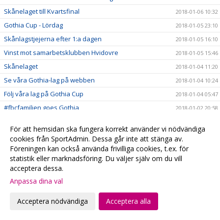
Skånelaget till Kvartsfinal
2018-01-06 10:32
Gothia Cup - Lördag
2018-01-05 23:10
Skånlagstjejerna efter 1:a dagen
2018-01-05 16:10
Vinst mot samarbetsklubben Hvidovre
2018-01-05 15:46
Skånelaget
2018-01-04 11:20
Se våra Gothia-lag på webben
2018-01-04 10:24
Följ våra lag på Gothia Cup
2018-01-04 05:47
#fbcfamiljen goes Gothia
2018-01-02 20:58
God Jul & Gott Nytt År
2017-12-23 20:13
För att hemsidan ska fungera korrekt använder vi nödvändiga
Kansliet håller stängd
2017-12-22 20:28
cookies från SportAdmin. Dessa går inte att stänga av.
Föreningen kan också använda frivilliga cookies, t.ex. för
Hyllade VM-hjältar
2017-12-22 00:15
statistik eller marknadsföring. Du väljer själv om du vill
Julklappstips 2 - Hushållsnära tjänster till medlemspriser
2017-12-21 12:31
acceptera dessa.
Damerna vidare i SkM
2017-12-21 10:10
Anpassa dina val
Målvaktsträning
2017-12-21 09:52
Acceptera nödvändiga
Acceptera alla
Julklappstips 1 – Teamson Webbutik
2017-12-20 17:23
0 poäng...
2017-12-17 01:35