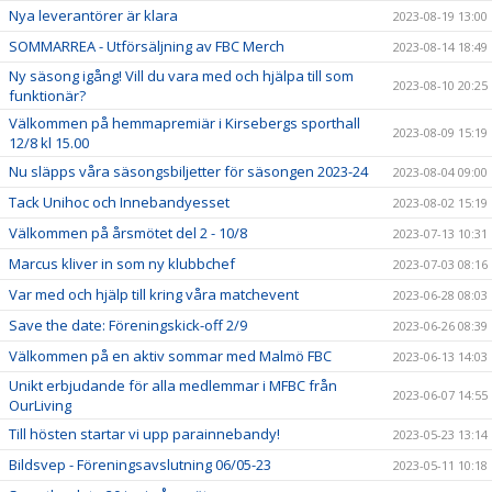
Nya leverantörer är klara
2023-08-19 13:00
SOMMARREA - Utförsäljning av FBC Merch
2023-08-14 18:49
Ny säsong igång! Vill du vara med och hjälpa till som
2023-08-10 20:25
funktionär?
Välkommen på hemmapremiär i Kirsebergs sporthall
2023-08-09 15:19
12/8 kl 15.00
Nu släpps våra säsongsbiljetter för säsongen 2023-24
2023-08-04 09:00
Tack Unihoc och Innebandyesset
2023-08-02 15:19
Välkommen på årsmötet del 2 - 10/8
2023-07-13 10:31
Marcus kliver in som ny klubbchef
2023-07-03 08:16
Var med och hjälp till kring våra matchevent
2023-06-28 08:03
Save the date: Föreningskick-off 2/9
2023-06-26 08:39
Välkommen på en aktiv sommar med Malmö FBC
2023-06-13 14:03
Unikt erbjudande för alla medlemmar i MFBC från
2023-06-07 14:55
OurLiving
Till hösten startar vi upp parainnebandy!
2023-05-23 13:14
Bildsvep - Föreningsavslutning 06/05-23
2023-05-11 10:18