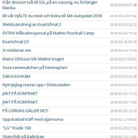
Från division två till SSL på en säsong, nu förlänger
2018-04-04 21:48
Marika
Bli vår HJÄLTE du med och bidra till SM-slutspelet 2018
2018-03-24 07:40
Webbsändning av Kvartsfinal 2
2018-03-23 22:52
EXTRA! Målvaktsspecial på Malmö Floorball Camp
2018-03-23 15:52
Kvartsfinal 2:5
2018-03-19 09:10
Vi möblerar om
2018-03-16 11:26
Mainz Ohlsson blir Malmö trogen
2018-03-07 09:00
Sista seriematchen på himmaplan!
2018-03-06 20:06
Säkra kontrakt
2018-03-05 22:50
Nytt tjejlag startar upp i Slottsstaden
2018-03-04 23:27
JAKT PÅ KONTRAKT
2018-03-03 11:26
JAKT PÅ KONTRAKT
2018-03-03 11:00
PÅ LÖRDAG GÄLLER DET!
2018-03-02 13:57
Uppskattad träff med stjärnorna
2018-02-27 09:00
"LG" firade 100
2018-02-25 21:53
Stjärnfyllt på Baltiskan
2018-02-23 15:00