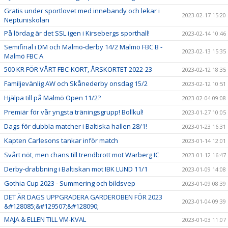
Gratis under sportlovet med innebandy och lekar i
2023-02-17 15:20
Neptuniskolan
På lördag är det SSL igen i Kirsebergs sporthall!
2023-02-14 10:46
Semifinal i DM och Malmö-derby 14/2 Malmö FBC B -
2023-02-13 15:35
Malmö FBC A
500 KR FÖR VÅRT FBC-KORT, ÅRSKORTET 2022-23
2023-02-12 18:35
Familjevänlig AW och Skånederby onsdag 15/2
2023-02-12 10:51
Hjälpa till på Malmö Open 11/2?
2023-02-04 09:08
Premiär för vår yngsta träningsgrupp! Bollkul!
2023-01-27 10:05
Dags för dubbla matcher i Baltiska hallen 28/1!
2023-01-23 16:31
Kapten Carlesons tankar inför match
2023-01-14 12:01
Svårt nöt, men chans till trendbrott mot Warberg IC
2023-01-12 16:47
Derby-drabbning i Baltiskan mot IBK LUND 11/1
2023-01-09 14:08
Gothia Cup 2023 - Summering och bildsvep
2023-01-09 08:39
DET ÄR DAGS UPPGRADERA GARDEROBEN FÖR 2023
2023-01-04 09:39
&#128085;&#129507;&#128090;
MAJA & ELLEN TILL VM-KVAL
2023-01-03 11:07