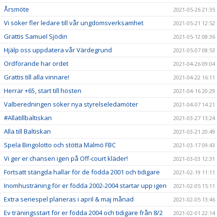
Årsmöte
2021-05-26 21:35
Vi söker fler ledare till vår ungdomsverksamhet
2021-05-21 12:52
Grattis Samuel Sjödin
2021-05-12 08:36
Hjälp oss uppdatera vår Värdegrund
2021-05-07 08:53
Ordförande har ordet
2021-04-26 09:04
Grattis till alla vinnare!
2021-04-22 16:11
Herrar +65, start till hösten
2021-04-16 20:29
Valberedningen söker nya styrelseledamöter
2021-04-07 14:21
#Allatillbaltiskan
2021-03-27 13:24
Alla till Baltiskan
2021-03-21 20:49
Spela Bingolotto och stötta Malmö FBC
2021-03-17 09:43
Vi ger er chansen igen på Off-court kläder!
2021-03-03 12:31
Fortsatt stängda hallar för de födda 2001 och tidigare
2021-02-19 11:11
Inomhusträning för er födda 2002-2004 startar upp igen
2021-02-05 15:11
Extra seriespel planeras i april & maj månad
2021-02-05 13:46
Ev träningsstart för er födda 2004 och tidigare från 8/2
2021-02-01 22:14