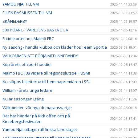
YAMOU NJAI TILL VM
2025-11-11 23:59
ELLEN RASMUSSEN TILL VM
2025-11-11 23:57
SKÅNEDERBY
2025-11-09 19:57
500 POÄNG I VÄRLDENS BÄSTA LIGA
2025-11-06 12:16
Fritidskortet hos Malmö FBC
2025-10-10 08:16
Ny säsong - handla klubba och kläder hos Team Sportia
2025-09-08 18:01
VÄLKOMMEN ATT BÖRJA MED INNEBANDY
2025-09-08 17:36
Köp årets offcourt hoodie!
2024-12-05 15:47
Malmö FBC F08 vidare till regionsslutspel i USM!
2024-11-11 11:38
Nu släpps biljetterna till hemmapremiären i SSL
2024-09-14 15:09
William - årets unga ledare
2024-09-14 15:07
Nu är säsongen igång!
2024-09-10 15:26
Välkommen vår nya domaransvarige
2024-09-05 00:15
Det här händer på Kick offen och på
2024-09-03 17:41
Kirsebergsfestivalen
Yamou Njai uttagen till finska landslaget
2024-09-02 13:47
Axel Rasmussen uttagen till Danska landslaget