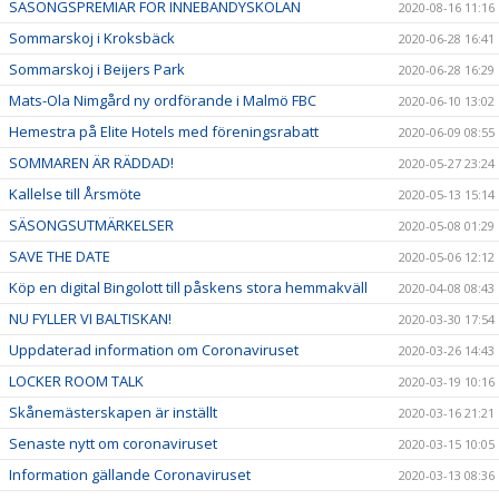
SÄSONGSPREMIÄR FÖR INNEBANDYSKOLAN
2020-08-16 11:16
Sommarskoj i Kroksbäck
2020-06-28 16:41
Sommarskoj i Beijers Park
2020-06-28 16:29
Mats-Ola Nimgård ny ordförande i Malmö FBC
2020-06-10 13:02
Hemestra på Elite Hotels med föreningsrabatt
2020-06-09 08:55
SOMMAREN ÄR RÄDDAD!
2020-05-27 23:24
Kallelse till Årsmöte
2020-05-13 15:14
SÄSONGSUTMÄRKELSER
2020-05-08 01:29
SAVE THE DATE
2020-05-06 12:12
Köp en digital Bingolott till påskens stora hemmakväll
2020-04-08 08:43
NU FYLLER VI BALTISKAN!
2020-03-30 17:54
Uppdaterad information om Coronaviruset
2020-03-26 14:43
LOCKER ROOM TALK
2020-03-19 10:16
Skånemästerskapen är inställt
2020-03-16 21:21
Senaste nytt om coronaviruset
2020-03-15 10:05
Information gällande Coronaviruset
2020-03-13 08:36