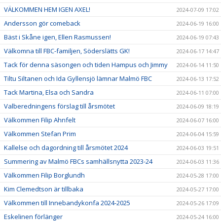
VÄLKOMMEN HEM IGEN AXEL!
2024-07-09 17:02
Andersson gör comeback
2024-06-19 16:00
Bäst i Skåne igen, Ellen Rasmussen!
2024-06-19 07:43
Välkomna till FBC-familjen, Söderslätts GK!
2024-06-17 14:47
Tack för denna säsongen och tiden Hampus och Jimmy
2024-06-14 11:50
Tiltu Siltanen och Ida Gyllensjö lämnar Malmö FBC
2024-06-13 17:52
Tack Martina, Elsa och Sandra
2024-06-11 07:00
Valberedningens förslag till årsmötet
2024-06-09 18:19
Välkommen Filip Ahnfelt
2024-06-07 16:00
Välkommen Stefan Prim
2024-06-04 15:59
Kallelse och dagordning till årsmötet 2024
2024-06-03 19:51
Summering av Malmö FBCs samhällsnytta 2023-24
2024-06-03 11:36
Välkommen Filip Borglundh
2024-05-28 17:00
Kim Clemedtson är tillbaka
2024-05-27 17:00
Välkommen till Innebandykonfa 2024-2025
2024-05-26 17:09
Eskelinen förlänger
2024-05-24 16:00