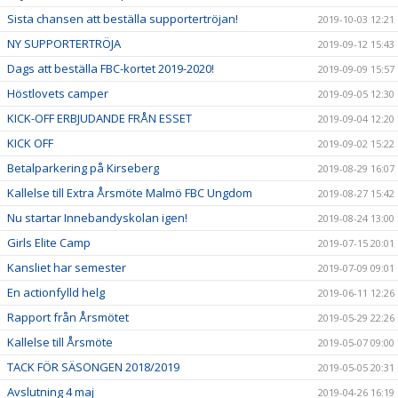
Sista chansen att beställa supportertröjan!
2019-10-03 12:21
NY SUPPORTERTRÖJA
2019-09-12 15:43
Dags att beställa FBC-kortet 2019-2020!
2019-09-09 15:57
Höstlovets camper
2019-09-05 12:30
KICK-OFF ERBJUDANDE FRÅN ESSET
2019-09-04 12:20
KICK OFF
2019-09-02 15:22
Betalparkering på Kirseberg
2019-08-29 16:07
Kallelse till Extra Årsmöte Malmö FBC Ungdom
2019-08-27 15:42
Nu startar Innebandyskolan igen!
2019-08-24 13:00
Girls Elite Camp
2019-07-15 20:01
Kansliet har semester
2019-07-09 09:01
En actionfylld helg
2019-06-11 12:26
Rapport från Årsmötet
2019-05-29 22:26
Kallelse till Årsmöte
2019-05-07 09:00
TACK FÖR SÄSONGEN 2018/2019
2019-05-05 20:31
Avslutning 4 maj
2019-04-26 16:19