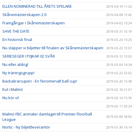
ELLEN NOMINERAD TILL ÅRETS SPELARE
2019-04-19 11:26
Skånemästerskapen 2.0
2019-04-08 13:42
Framgångar i Skånemästerskapen
2019-04-02 15:24
SAVE THE DATE
2019-03-31 10:19
En historisk final
2019-03-26 15:25
Nu släpper vi biljetter till finalen av Skånemästerskapen
2019-03-22 13:07
SERIESEGER I P0JKAR 02 SVÅR
2019-03-12 13:03
Nu eller aldrig!
2019-03-06 14:54
Ny träningsgrupp!
2019-02-22 23:02
Backalirarcupen - En fenomenalt ball cup!
2019-02-20 15:58
Kul i Malmö
2019-02-18 21:07
Nu kör vi!
2019-02-14 15:59
2019-02-11 20:24
Malmö FBC anmäler damlaget till Premier Floorball
2019-02-08 18:00
League
Nortic - Ny biljettleverantör
2019-01-30 16:14