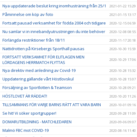
Nya uppdaterade beslut kring inomhusträning från 25/1
2021-01-22 15:29
Påminnelse om köp av foto
2021-01-15 13:17
Fortsatt pausad verksamhet för födda 2004 och tidigare
2020-12-15 06:59
Nu samlar vi in innebandyutrustningen du inte behöver
2020-12-08 08:55
Förlängda restriktioner från 18/11
2020-11-17 20:18
Nattidrotten på Kirsebergs Sporthall pausas
2020-10-30 15:59
FORTSATT VERKSAMHET FÖR ELITLAGEN MEN
2020-10-29 17:06
LÖRDAGENS HERRMATCH FLYTTAS
Nya direktiv med anledning av Covid-19
2020-10-28 15:32
Uppdatering gällande vårt Höstlovskul
2020-10-28 15:07
Försäljning av Sportlotten & Teamson
2020-10-28 09:21
HÖSTLOVET ÄR RÄDDAT!
2020-10-20 11:26
TILLSAMMANS FÖR VARJE BARNS RÄTT ATT VARA BARN
2020-10-01 09:16
Se hit! Vi söker sportgrupper!
2020-09-28 11:09
DOMARUTBILDNING - MATCHLEDAREN
2020-09-06 09:07
Malmö FBC mot COVID-19
2020-08-16 11:40