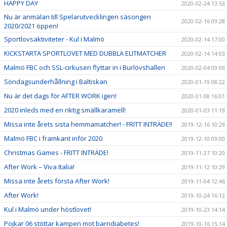
HAPPY DAY
2020-02-24 13:53
Nu är anmälan till Spelarutvecklingen säsongen
2020-02-16 09:28
2020/2021 öppen!
Sportlovsaktiviteter - Kul i Malmö
2020-02-14 17:00
KICKSTARTA SPORTLOVET MED DUBBLA ELITMATCHER
2020-02-14 14:03
Malmö FBC och SSL-cirkusen flyttar in i Burlövshallen
2020-02-04 09:09
Söndagsunderhållning i Baltiskan
2020-01-19 08:22
Nu är det dags för AFTER WORK igen!
2020-01-08 16:01
2020 inleds med en riktig smällkaramell!
2020-01-03 11:19
Missa inte årets sista hemmamatcher! - FRITT INTRÄDE!!
2019-12-16 10:29
Malmö FBC i framkant inför 2020
2019-12-10 09:00
Christmas Games - FRITT INTRÄDE!
2019-11-27 10:20
After Work – Viva Italia!
2019-11-12 10:29
Missa inte årets första After Work!
2019-11-04 12:46
After Work!
2019-10-24 16:12
Kul i Malmö under höstlovet!
2019-10-23 14:14
Pojkar 06 stöttar kampen mot barndiabetes!
2019-10-16 15:14