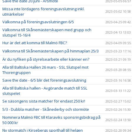
Save the date 20 juni - Årsmöte
2023-05-05 06:57
Missa inte lördagens föreningsavslutning inkl.
2023-05-02 10:58
utmärkelser
Välkomna på föreningsavslutningen 6/5
2023-04-25 09:42
Välkomna till Skånemästerskapen med grupp och
2023-04-13 13:03
slutspel 15-16/4
Hur är det att komma till Malmö FBC?
2023-04-09 09:55
Välkomna till Skånemästerskapen på himmaplan 25/3
2023-03-23 17:16
Är du nyfiken på styrelsearbete eller känner en?
2023-03-21 09:19
Alla till Baltiska Hallen 26 mars - SSL Slutspel mot
2023-03-20 08:55
Thorengruppen
Save the date - 6/5 blir det föreningsavslutning
2023-03-16 16:58
Alla till Baltiska hallen - Avgörande match till SSL
2023-03-13 11:22
slutspelet
Se säsongens sista matcher för endast 250 kr!
2023-02-27 15:02
5/3 - Dubbla matcher - Skånederby och stormöte
2023-02-26 15:30
Nominera Malmö FBC till Klaraviks sponsringsbidrag på
2023-02-24 13:50
50 000 kr
Ny stormatch i Kirsebergs sporthall till helgen
2023-02-20 09:34