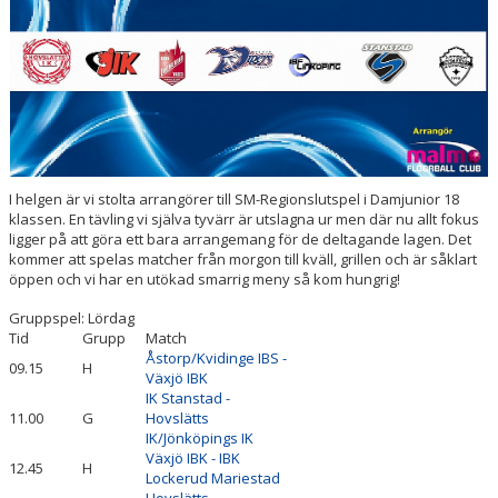
HALL OF FAME
I helgen är vi stolta arrangörer till SM-Regionslutspel i Damjunior 18
klassen. En tävling vi själva tyvärr är utslagna ur men där nu allt fokus
ligger på att göra ett bara arrangemang för de deltagande lagen. Det
kommer att spelas matcher från morgon till kväll, grillen och är såklart
öppen och vi har en utökad smarrig meny så kom hungrig!
Gruppspel: Lördag
Tid
Grupp
Match
Åstorp/Kvidinge IBS -
09.15
H
Växjö IBK
IK Stanstad -
11.00
G
Hovslätts
IK/Jönköpings IK
Växjö IBK - IBK
12.45
H
Lockerud Mariestad
Hovslätts