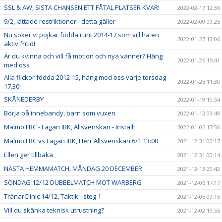
SSL & AW, SISTA CHANSEN ETT FÅTAL PLATSER KVAR!
2022-02-17 12:36
9/2, lättade restriktioner - detta gäller
2022-02-09 09:25
Nu söker vi pojkar födda runt 2014-17 som vill ha en
2022-01-27 13:06
aktiv fritid!
Är du kvinna och vill få motion och nya vänner? Häng
2022-01-26 15:41
med oss
Alla flickor födda 2012-15, häng med oss varje torsdag
2022-01-25 11:30
17.30!
SKÅNEDERBY
2022-01-19 10:54
Börja på innebandy, barn som vuxen
2022-01-13 09:49
Malmö FBC - Lagan IBK, Allsvenskan - Inställt
2022-01-05 17:36
Malmö FBC vs Lagan IBK, Herr Allsvenskan 6/1 13:00
2021-12-31 00:17
Ellen ger tillbaka
2021-12-31 00:14
NÄSTA HEMMAMATCH, MÅNDAG 20 DECEMBER
2021-12-13 20:42
SÖNDAG 12/12 DUBBELMATCH MOT WARBERG
2021-12-06 17:17
TränarClinic 14/12, Taktik - steg 1
2021-12-05 09:15
Vill du skänka teknisk utrustning?
2021-12-02 19:55