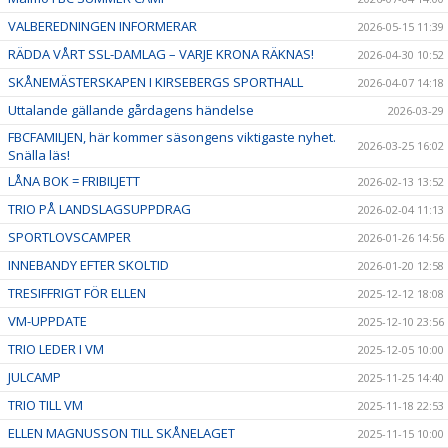
VALBEREDNINGEN INFORMERAR
2026-05-15 11:39
RÄDDA VÅRT SSL-DAMLAG – VARJE KRONA RÄKNAS!
2026-04-30 10:52
SKÅNEMÄSTERSKAPEN I KIRSEBERGS SPORTHALL
2026-04-07 14:18
Uttalande gällande gårdagens händelse
2026-03-29
FBCFAMILJEN, här kommer säsongens viktigaste nyhet.
2026-03-25 16:02
Snälla läs!
LÅNA BOK = FRIBILJETT
2026-02-13 13:52
TRIO PÅ LANDSLAGSUPPDRAG
2026-02-04 11:13
SPORTLOVSCAMPER
2026-01-26 14:56
INNEBANDY EFTER SKOLTID
2026-01-20 12:58
TRESIFFRIGT FÖR ELLEN
2025-12-12 18:08
VM-UPPDATE
2025-12-10 23:56
TRIO LEDER I VM
2025-12-05 10:00
JULCAMP
2025-11-25 14:40
TRIO TILL VM
2025-11-18 22:53
ELLEN MAGNUSSON TILL SKÅNELAGET
2025-11-15 10:00