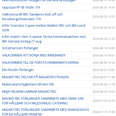
2024-08-31 09:40
Uppstart FP18-19 blir 7/9
2024-08-30 14:41
Välkomna till FBC-familjens Kick off och
2024-08-29 15:21
Kirsebergsfestivalen 7/9
Inför Svenska Cupen mellan Malmö FBC och IBK Lund
2024-08-29 06:55
30/8
Inför match: Herr A spelar första hemmamatchen mot
2024-08-26 11:33
IBK Genarp tisdag 27 aug
Sol Johansen förlänger
2024-08-16 16:00
VÄLKOMMEN ATT BÖRJA MED INNEBANDY
2024-08-14 18:01
VÄLKOMMEN TILL DE FÖRSTA HEMMAMATCHERNA
2024-08-09 10:32
Elin Rosén förlänger
2024-08-07 15:00
MALMÖ FBC DELTAR PÅ MALMÖFESTIVALEN
2024-08-07 11:46
Materialare/lagledare till Herr Elit
2024-08-06 17:18
MAJA HELMAN LÄMNAR MALMÖ FBC
2024-08-06 16:06
MALMÖ FBC FÖRLÄNGER SAMARBETE MED SMAK SAK
2024-07-23 22:55
FÖR HÅLLBAR OCH MILJÖVÄNLIG CATERING
MALMÖ FBC FÖRLÄNGER SAMARBETE MED WANGESKOG
2024-07-16 15:46
FÖR EN HÅLLBAR FRAMTID