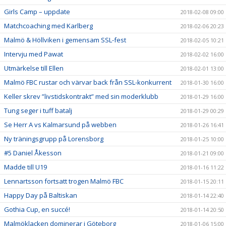
Girls Camp – uppdate
2018-02-08 09:00
Matchcoaching med Karlberg
2018-02-06 20:23
Malmö & Höllviken i gemensam SSL-fest
2018-02-05 10:21
Intervju med Pawat
2018-02-02 16:00
Utmärkelse till Ellen
2018-02-01 13:00
Malmö FBC rustar och värvar back från SSL-konkurrent
2018-01-30 16:00
Keller skrev ”livstidskontrakt” med sin moderklubb
2018-01-29 16:00
Tung seger i tuff batalj
2018-01-29 00:29
Se Herr A vs Kalmarsund på webben
2018-01-26 16:41
Ny träningsgrupp på Lorensborg
2018-01-25 10:00
#5 Daniel Åkesson
2018-01-21 09:00
Madde till U19
2018-01-16 11:22
Lennartsson fortsatt trogen Malmö FBC
2018-01-15 20:11
Happy Day på Baltiskan
2018-01-14 22:40
Gothia Cup, en succé!
2018-01-14 20:50
Malmöklacken dominerar i Göteborg
2018-01-06 15:00