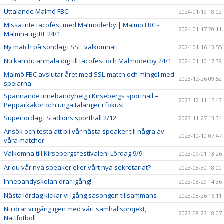
Uttalande Malmö FBC
2024-01-19 18:02
Missa inte tacofest med Malmöderby | Malmö FBC -
2024-01-17 20:11
Malmhaug IBF 24/1
Ny match på söndag i SSL, välkomna!
2024-01-16 13:55
Nu kan du anmäla dig till tacofest och Malmöderby 24/1
2024-01-10 17:39
Malmö FBC avslutar året med SSL-match och mingel med
2023-12-26 09:52
spelarna
Spännande innebandyhelg i Kirsebergs sporthall –
2023-12-11 15:43
Pepparkakor och unga talanger i fokus!
Superlördag i Stadions sporthall 2/12
2023-11-27 13:34
Ansök och testa att bli vår nästa speaker till några av
2023-10-10 07:47
våra matcher
Välkomna till Kirsebergsfestivalen! Lördag 9/9
2023-09-01 13:26
Är du vår nya speaker eller vårt nya sekretariat?
2023-08-30 18:00
Innebandyskolan drar igång!
2023-08-29 14:36
Nästa lördag kickar vi igång säsongen tillsammans
2023-08-26 16:11
Nu drar vi igång igen med vårt samhällsprojekt,
2023-08-23 18:07
Nattfotboll