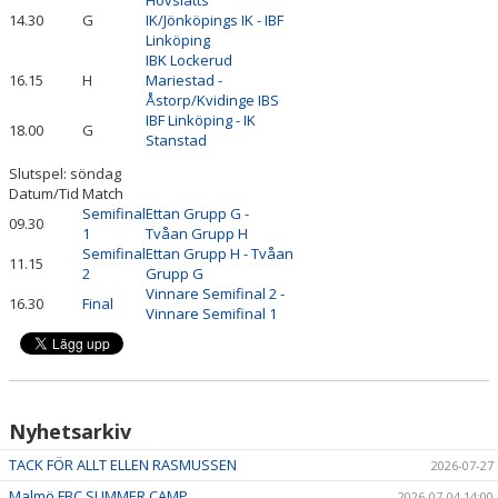
14.30
G
IK/Jönköpings IK - IBF
Linköping
IBK Lockerud
16.15
H
Mariestad -
Åstorp/Kvidinge IBS
IBF Linköping - IK
18.00
G
Stanstad
Slutspel: söndag
Datum/Tid
Match
Semifinal
Ettan Grupp G -
09.30
1
Tvåan Grupp H
Semifinal
Ettan Grupp H - Tvåan
11.15
2
Grupp G
Vinnare Semifinal 2 -
16.30
Final
Vinnare Semifinal 1
Nyhetsarkiv
TACK FÖR ALLT ELLEN RASMUSSEN
2026-07-27
Malmö FBC SUMMER CAMP
2026-07-04 14:00