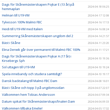
Dags för Skånemästerskapen Pojkar E (13 år) på
2024-04-18 06:25
hemmaplan
Helman till U19-VM
2024-04-17 12:08
Tykesson 100% Malmö FBC
2024-04-16 17:13
Heidi till U19-VM med Italien
2024-04-16 08:24
Summerring Skånemästerskapen ungdom del 2
2024-04-14 21:57
Bäst i Skåne
2024-04-11 23:20
Elina Derwik går över permanent till Malmö FBC 100%
2024-04-11 17:21
Dags för Skånemästerskapen Pojkar A (17 år) i
2024-04-10 19:36
Kirsebergs Sph
Sol uttagen till U19-VM
2024-04-10 19:24
Spela innebandy och studera samtidigt?
2024-04-10 19:17
Dansk backtalang till Malmö FBC Dam
2024-04-08 16:01
Bäst i Skåne och topp 3 på ungdomssidan
2024-04-07 22:07
Välkommen hem Tobias Andersson
2024-04-07 09:34
Datum spikat för Skånemästerskapsfinalen Dam
2024-04-06 09:33
Välkommen tillbaka Emelie!
2024-04-05 17:32