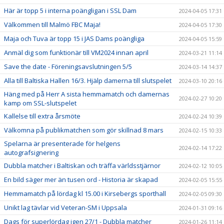
Här är topp 5 i interna poängligan i SSL Dam
2024-04-05 17:31
Välkommen till Malmö FBC Maja!
2024-04-05 17:30
Maja och Tuva är topp 15 i JAS Dams poängliga
2024-04-05 15:59
Anmäl dig som funktionär till VM2024 innan april
2024-03-21 11:14
Save the date - Föreningsavslutningen 5/5
2024-03-14 14:37
Alla till Baltiska Hallen 16/3. Hjälp damerna till slutspelet
2024-03-10 20:16
Häng med på Herr A sista hemmamatch och damernas
2024-02-27 10:20
kamp om SSL-slutspelet
Kallelse till extra årsmöte
2024-02-24 10:39
Välkomna på publikmatchen som gör skillnad 8 mars
2024-02-15 10:33
Spelarna är presenterade för helgens
2024-02-14 17:22
autografsignering
Dubbla matcher i Baltiskan och träffa världsstjärnor
2024-02-12 10:05
En bild säger mer än tusen ord - Historia är skapad
2024-02-05 15:55
Hemmamatch på lördag kl 15.00 i Kirsebergs sporthall
2024-02-05 09:30
Unikt lag tävlar vid Veteran-SM i Uppsala
2024-01-31 09:16
Dags för superlördag igen 27/1 - Dubbla matcher
2024-01-26 11:14