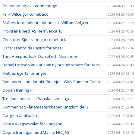
Presentation av Intermontage
2024-04-30 06:37
Felix Wilke gör comeback
2024-04-29 15:00
Skånes Idrottsledarstipendie till William Ahlgren
2024-04-29 06:50
Provträna med JAS Herr vecka 18
2024-04-28 10:58
Christofer Sjöstrand gör comeback
2024-04-26 16:05
Oscar Franco de Castro förlänger
2024-04-25 17:36
Tack Hampus, Isak, Daniel och Alexander
2024-04-25 10:53
Daniel Larsson är klar som ny huvudtränare för Dam U
2024-04-24 20:48
Mattias Egertz förlänger
2024-04-24 13:16
Sommarens höjdpunkt för tjejer - Girls Summer Camp
2024-04-23 14:42
Öppen träning H4
2024-04-23 07:45
Tre damspelare till Danska landslaget
2024-04-22 16:51
Summering Skånemästerskapen ungdom del 3
2024-04-21 22:46
Carlgren är tillbaka
2024-04-19 18:00
Första A-lagsavtalet för Hansson
2024-04-18 19:30
Öppna träningar med Malmö FBC JAS
2024-04-18 12:19