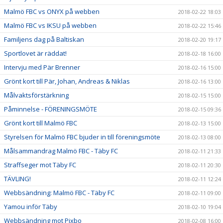
Malmö FBC vs ONYX på webben
2018-02-22 18:03
Malmö FBC vs IKSU på webben
2018-02-22 15:46
Familjens dag på Baltiskan
2018-02-20 19:17
Sportlovet är räddat!
2018-02-18 16:00
Intervju med Pär Brenner
2018-02-16 15:00
Grönt kort till Pär, Johan, Andreas & Niklas
2018-02-16 13:00
Målvaktsförstärkning
2018-02-15 15:00
Påminnelse - FÖRENINGSMÖTE
2018-02-15 09:36
Grönt kort till Malmö FBC
2018-02-13 15:00
Styrelsen för Malmö FBC bjuder in till föreningsmöte
2018-02-13 08:00
Målsammandrag Malmö FBC - Täby FC
2018-02-11 21:33
Straffseger mot Täby FC
2018-02-11 20:30
TÄVLING!
2018-02-11 12:24
Webbsändning: Malmö FBC - Täby FC
2018-02-11 09:00
Yamou inför Täby
2018-02-10 19:04
Webbsändning mot Pixbo
2018-02-08 16:00