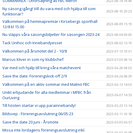
SOMMARREA - Utförsäljning av FBC Merch
2023-08-14 18:49
Ny säsong igång! Vill du vara med och hjälpa till som
2023-08-10 20:25
funktionär?
Välkommen på hemmapremiär i Kirsebergs sporthall
2023-08-09 15:19
12/8 kl 15.00
Nu släpps våra säsongsbiljetter för säsongen 2023-24
2023-08-04 09:00
Tack Unihoc och Innebandyesset
2023-08-02 15:19
Välkommen på årsmötet del 2 - 10/8
2023-07-13 10:31
Marcus kliver in som ny klubbchef
2023-07-03 08:16
Var med och hjälp till kring våra matchevent
2023-06-28 08:03
Save the date: Föreningskick-off 2/9
2023-06-26 08:39
Välkommen på en aktiv sommar med Malmö FBC
2023-06-13 14:03
Unikt erbjudande för alla medlemmar i MFBC från
2023-06-07 14:55
OurLiving
Till hösten startar vi upp parainnebandy!
2023-05-23 13:14
Bildsvep - Föreningsavslutning 06/05-23
2023-05-11 10:18
Save the date 20 juni - Årsmöte
2023-05-05 06:57
Missa inte lördagens föreningsavslutning inkl.
2023-05-02 10:58