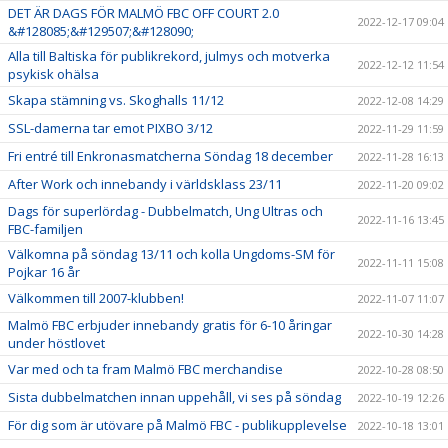
DET ÄR DAGS FÖR MALMÖ FBC OFF COURT 2.0
2022-12-17 09:04
&#128085;&#129507;&#128090;
Alla till Baltiska för publikrekord, julmys och motverka
2022-12-12 11:54
psykisk ohälsa
Skapa stämning vs. Skoghalls 11/12
2022-12-08 14:29
SSL-damerna tar emot PIXBO 3/12
2022-11-29 11:59
Fri entré till Enkronasmatcherna Söndag 18 december
2022-11-28 16:13
After Work och innebandy i världsklass 23/11
2022-11-20 09:02
Dags för superlördag - Dubbelmatch, Ung Ultras och
2022-11-16 13:45
FBC-familjen
Välkomna på söndag 13/11 och kolla Ungdoms-SM för
2022-11-11 15:08
Pojkar 16 år
Välkommen till 2007-klubben!
2022-11-07 11:07
Malmö FBC erbjuder innebandy gratis för 6-10 åringar
2022-10-30 14:28
under höstlovet
Var med och ta fram Malmö FBC merchandise
2022-10-28 08:50
Sista dubbelmatchen innan uppehåll, vi ses på söndag
2022-10-19 12:26
För dig som är utövare på Malmö FBC - publikupplevelse
2022-10-18 13:01