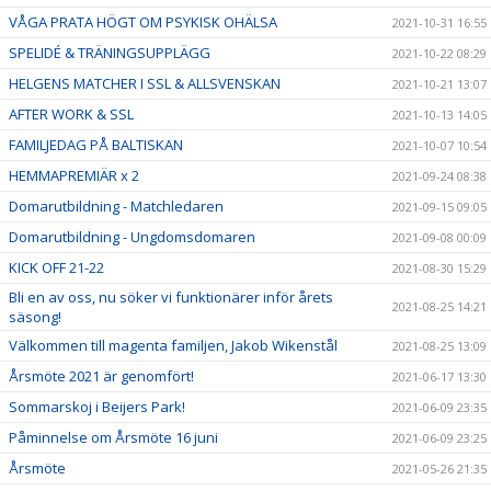
VÅGA PRATA HÖGT OM PSYKISK OHÄLSA
2021-10-31 16:55
SPELIDÉ & TRÄNINGSUPPLÄGG
2021-10-22 08:29
HELGENS MATCHER I SSL & ALLSVENSKAN
2021-10-21 13:07
AFTER WORK & SSL
2021-10-13 14:05
FAMILJEDAG PÅ BALTISKAN
2021-10-07 10:54
HEMMAPREMIÄR x 2
2021-09-24 08:38
Domarutbildning - Matchledaren
2021-09-15 09:05
Domarutbildning - Ungdomsdomaren
2021-09-08 00:09
KICK OFF 21-22
2021-08-30 15:29
Bli en av oss, nu söker vi funktionärer inför årets
2021-08-25 14:21
säsong!
Välkommen till magenta familjen, Jakob Wikenstål
2021-08-25 13:09
Årsmöte 2021 är genomfört!
2021-06-17 13:30
Sommarskoj i Beijers Park!
2021-06-09 23:35
Påminnelse om Årsmöte 16 juni
2021-06-09 23:25
Årsmöte
2021-05-26 21:35