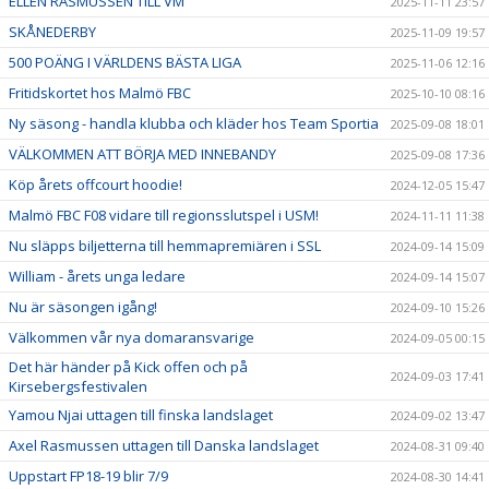
ELLEN RASMUSSEN TILL VM
2025-11-11 23:57
SKÅNEDERBY
2025-11-09 19:57
500 POÄNG I VÄRLDENS BÄSTA LIGA
2025-11-06 12:16
Fritidskortet hos Malmö FBC
2025-10-10 08:16
Ny säsong - handla klubba och kläder hos Team Sportia
2025-09-08 18:01
VÄLKOMMEN ATT BÖRJA MED INNEBANDY
2025-09-08 17:36
Köp årets offcourt hoodie!
2024-12-05 15:47
Malmö FBC F08 vidare till regionsslutspel i USM!
2024-11-11 11:38
Nu släpps biljetterna till hemmapremiären i SSL
2024-09-14 15:09
William - årets unga ledare
2024-09-14 15:07
Nu är säsongen igång!
2024-09-10 15:26
Välkommen vår nya domaransvarige
2024-09-05 00:15
Det här händer på Kick offen och på
2024-09-03 17:41
Kirsebergsfestivalen
Yamou Njai uttagen till finska landslaget
2024-09-02 13:47
Axel Rasmussen uttagen till Danska landslaget
2024-08-31 09:40
Uppstart FP18-19 blir 7/9
2024-08-30 14:41