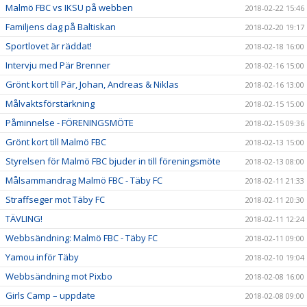
Malmö FBC vs IKSU på webben
2018-02-22 15:46
Familjens dag på Baltiskan
2018-02-20 19:17
Sportlovet är räddat!
2018-02-18 16:00
Intervju med Pär Brenner
2018-02-16 15:00
Grönt kort till Pär, Johan, Andreas & Niklas
2018-02-16 13:00
Målvaktsförstärkning
2018-02-15 15:00
Påminnelse - FÖRENINGSMÖTE
2018-02-15 09:36
Grönt kort till Malmö FBC
2018-02-13 15:00
Styrelsen för Malmö FBC bjuder in till föreningsmöte
2018-02-13 08:00
Målsammandrag Malmö FBC - Täby FC
2018-02-11 21:33
Straffseger mot Täby FC
2018-02-11 20:30
TÄVLING!
2018-02-11 12:24
Webbsändning: Malmö FBC - Täby FC
2018-02-11 09:00
Yamou inför Täby
2018-02-10 19:04
Webbsändning mot Pixbo
2018-02-08 16:00
Girls Camp – uppdate
2018-02-08 09:00