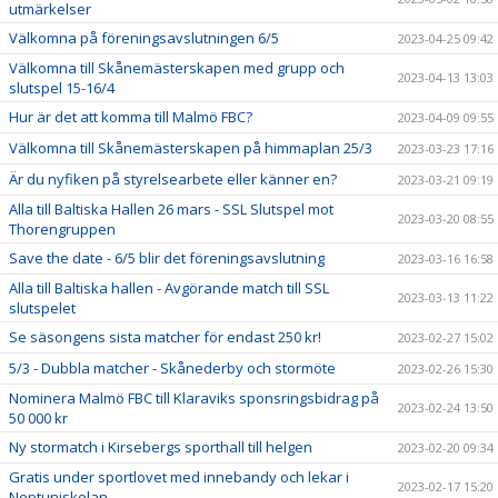
utmärkelser
Välkomna på föreningsavslutningen 6/5
2023-04-25 09:42
Välkomna till Skånemästerskapen med grupp och
2023-04-13 13:03
slutspel 15-16/4
Hur är det att komma till Malmö FBC?
2023-04-09 09:55
Välkomna till Skånemästerskapen på himmaplan 25/3
2023-03-23 17:16
Är du nyfiken på styrelsearbete eller känner en?
2023-03-21 09:19
Alla till Baltiska Hallen 26 mars - SSL Slutspel mot
2023-03-20 08:55
Thorengruppen
Save the date - 6/5 blir det föreningsavslutning
2023-03-16 16:58
Alla till Baltiska hallen - Avgörande match till SSL
2023-03-13 11:22
slutspelet
Se säsongens sista matcher för endast 250 kr!
2023-02-27 15:02
5/3 - Dubbla matcher - Skånederby och stormöte
2023-02-26 15:30
Nominera Malmö FBC till Klaraviks sponsringsbidrag på
2023-02-24 13:50
50 000 kr
Ny stormatch i Kirsebergs sporthall till helgen
2023-02-20 09:34
Gratis under sportlovet med innebandy och lekar i
2023-02-17 15:20
Neptuniskolan