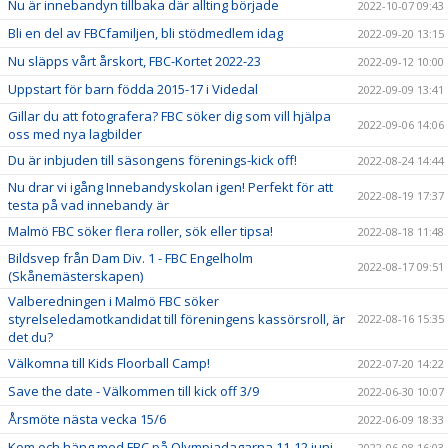
Nu är innebandyn tillbaka där allting började
2022-10-07 09:43
Bli en del av FBCfamiljen, bli stödmedlem idag
2022-09-20 13:15
Nu släpps vårt årskort, FBC-Kortet 2022-23
2022-09-12 10:00
Uppstart för barn födda 2015-17 i Videdal
2022-09-09 13:41
Gillar du att fotografera? FBC söker dig som vill hjälpa
2022-09-06 14:06
oss med nya lagbilder
Du är inbjuden till säsongens förenings-kick off!
2022-08-24 14:44
Nu drar vi igång Innebandyskolan igen! Perfekt för att
2022-08-19 17:37
testa på vad innebandy är
Malmö FBC söker flera roller, sök eller tipsa!
2022-08-18 11:48
Bildsvep från Dam Div. 1 - FBC Engelholm
2022-08-17 09:51
(Skånemästerskapen)
Valberedningen i Malmö FBC söker
styrelseledamotkandidat till föreningens kassörsroll, är
2022-08-16 15:35
det du?
Välkomna till Kids Floorball Camp!
2022-07-20 14:22
Save the date - Välkommen till kick off 3/9
2022-06-30 10:07
Årsmöte nästa vecka 15/6
2022-06-09 18:33
Kom och häng med FBC på Olympiadagarna 11-12 juni
2022-06-08 16:03