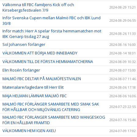
Välkomna till FBC-familjens Kick off och
2024-08-29 15:21
Kirsebergsfestivalen 7/9
Inför Svenska Cupen mellan Malmö FBC och IBK Lund
2024-08-29 06:55
30/8
Inför match: Herr A spelar första hemmamatchen mot
2024-08-26 11:33
IBK Genarp tisdag 27 aug
Sol Johansen förlänger
2024-08-16 16:00
VÄLKOMMEN ATT BÖRJA MED INNEBANDY
2024-08-14 18:01
VÄLKOMMEN TILL DE FÖRSTA HEMMAMATCHERNA
2024-08-09 10:32
Elin Rosén förlänger
2024-08-07 15:00
MALMÖ FBC DELTAR PÅ MALMÖFESTIVALEN
2024-08-07 11:46
Materialare/lagledare till Herr Elit
2024-08-06 17:18
MAJA HELMAN LÄMNAR MALMÖ FBC
2024-08-06 16:06
MALMÖ FBC FÖRLÄNGER SAMARBETE MED SMAK SAK
2024-07-23 22:55
FÖR HÅLLBAR OCH MILJÖVÄNLIG CATERING
MALMÖ FBC FÖRLÄNGER SAMARBETE MED WANGESKOG
2024-07-16 15:46
FÖR EN HÅLLBAR FRAMTID
VÄLKOMMEN HEM IGEN AXEL!
2024-07-09 17:02