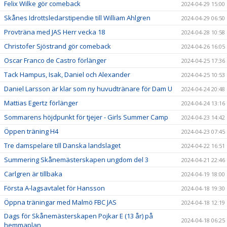
Felix Wilke gör comeback
2024-04-29 15:00
Skånes Idrottsledarstipendie till William Ahlgren
2024-04-29 06:50
Provträna med JAS Herr vecka 18
2024-04-28 10:58
Christofer Sjöstrand gör comeback
2024-04-26 16:05
Oscar Franco de Castro förlänger
2024-04-25 17:36
Tack Hampus, Isak, Daniel och Alexander
2024-04-25 10:53
Daniel Larsson är klar som ny huvudtränare för Dam U
2024-04-24 20:48
Mattias Egertz förlänger
2024-04-24 13:16
Sommarens höjdpunkt för tjejer - Girls Summer Camp
2024-04-23 14:42
Öppen träning H4
2024-04-23 07:45
Tre damspelare till Danska landslaget
2024-04-22 16:51
Summering Skånemästerskapen ungdom del 3
2024-04-21 22:46
Carlgren är tillbaka
2024-04-19 18:00
Första A-lagsavtalet för Hansson
2024-04-18 19:30
Öppna träningar med Malmö FBC JAS
2024-04-18 12:19
Dags för Skånemästerskapen Pojkar E (13 år) på
2024-04-18 06:25
hemmaplan