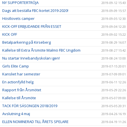
NY SUPPORTERTRÖJA
2019-09-12 15:43
Dags att beställa FBC-kortet 2019-2020!
2019-09-09 15:57
Höstlovets camper
2019-09-05 12:30
KICK-OFF ERBJUDANDE FRÅN ESSET
2019-09-04 12:20
KICK OFF
2019-09-02 15:22
Betalparkering på Kirseberg
2019-08-29 16:07
Kallelse till Extra Årsmöte Malmö FBC Ungdom
2019-08-27 15:42
Nu startar Innebandyskolan igen!
2019-08-24 13:00
Girls Elite Camp
2019-07-15 20:01
Kansliet har semester
2019-07-09 09:01
En actionfylld helg
2019-06-11 12:26
Rapport från Årsmötet
2019-05-29 22:26
Kallelse till Årsmöte
2019-05-07 09:00
TACK FÖR SÄSONGEN 2018/2019
2019-05-05 20:31
Avslutning 4 maj
2019-04-26 16:19
ELLEN NOMINERAD TILL ÅRETS SPELARE
2019-04-19 11:26