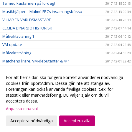
Ta med kastarmen på lördag!
2017-12-15 20:13
Musikhjälpen - Malmö FBCs insamlingsbössa
2017-12-13 00:34
VI HAR EN VÄRLDSMÄSTARE
2017-12-10 20:19
CECILIA DINARDO HISTORISK
2017-12-07 14:14
Målvaktsträning 1
2017-12-06 10:12
VM-update
2017-12-04 22:48
Målvaktsträning
2017-12-04 10:28
Matchens lirare, VM-debutanter & 4+1
2017-12-01 22:42
SM-Regionslutspel DJ18
2017-11-30 09:42
För att hemsidan ska fungera korrekt använder vi nödvändiga
Torsdagsunderhållning!
2017-11-30 00:43
cookies från SportAdmin. Dessa går inte att stänga av.
Viktig hemmamatch på söndag!
2017-11-30 00:27
Föreningen kan också använda frivilliga cookies, t.ex. för
BLACK FRIDAY: ÅRSKORT 50%
2017-11-24 08:17
statistik eller marknadsföring. Du väljer själv om du vill
acceptera dessa.
Kvällens fotografering är INSTÄLLD
2017-11-23 14:05
Anpassa dina val
Se Herr A på webben
2017-11-17 23:38
After Work med Tacobuffé
2017-11-14 19:55
Acceptera nödvändiga
Acceptera alla
In och BUDA!
2017-11-12 11:14