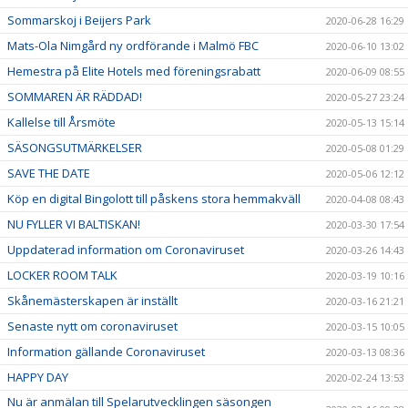
Sommarskoj i Beijers Park
2020-06-28 16:29
Mats-Ola Nimgård ny ordförande i Malmö FBC
2020-06-10 13:02
Hemestra på Elite Hotels med föreningsrabatt
2020-06-09 08:55
SOMMAREN ÄR RÄDDAD!
2020-05-27 23:24
Kallelse till Årsmöte
2020-05-13 15:14
SÄSONGSUTMÄRKELSER
2020-05-08 01:29
SAVE THE DATE
2020-05-06 12:12
Köp en digital Bingolott till påskens stora hemmakväll
2020-04-08 08:43
NU FYLLER VI BALTISKAN!
2020-03-30 17:54
Uppdaterad information om Coronaviruset
2020-03-26 14:43
LOCKER ROOM TALK
2020-03-19 10:16
Skånemästerskapen är inställt
2020-03-16 21:21
Senaste nytt om coronaviruset
2020-03-15 10:05
Information gällande Coronaviruset
2020-03-13 08:36
HAPPY DAY
2020-02-24 13:53
Nu är anmälan till Spelarutvecklingen säsongen