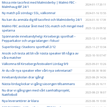
Missa inte tacofest med Malmöderby | Malmö FBC -
2024-01-17 20:11
Malmhaug IBF 24/1
Ny match på söndag i SSL, välkomna!
2024-01-16 13:55
Nu kan du anmäla dig till tacofest och Malmöderby 24/1
2024-01-10 17:39
Malmö FBC avslutar året med SSL-match och mingel med
2023-12-26 09:52
spelarna
Spännande innebandyhelg i Kirsebergs sporthall –
2023-12-11 15:43
Pepparkakor och unga talanger i fokus!
Superlördag i Stadions sporthall 2/12
2023-11-27 13:34
Ansök och testa att bli vår nästa speaker till några av
2023-10-10 07:47
våra matcher
Välkomna till Kirsebergsfestivalen! Lördag 9/9
2023-09-01 13:26
Är du vår nya speaker eller vårt nya sekretariat?
2023-08-30 18:00
Innebandyskolan drar igång!
2023-08-29 14:36
Nästa lördag kickar vi igång säsongen tillsammans
2023-08-26 16:11
Nu drar vi igång igen med vårt samhällsprojekt,
2023-08-23 18:07
Nattfotboll
Nya leverantörer är klara
2023-08-19 13:00