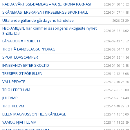
RÄDDA VÅRT SSL-DAMLAG – VARJE KRONA RÄKNAS!
2026-04-30 10:52
SKÅNEMÄSTERSKAPEN I KIRSEBERGS SPORTHALL
2026-04-07 14:18
Uttalande gällande gårdagens händelse
2026-03-29
FBCFAMILJEN, här kommer säsongens viktigaste nyhet.
2026-03-25 16:02
Snälla läs!
LÅNA BOK = FRIBILJETT
2026-02-13 13:52
TRIO PÅ LANDSLAGSUPPDRAG
2026-02-04 11:13
SPORTLOVSCAMPER
2026-01-26 14:56
INNEBANDY EFTER SKOLTID
2026-01-20 12:58
TRESIFFRIGT FÖR ELLEN
2025-12-12 18:08
VM-UPPDATE
2025-12-10 23:56
TRIO LEDER I VM
2025-12-05 10:00
JULCAMP
2025-11-25 14:40
TRIO TILL VM
2025-11-18 22:53
ELLEN MAGNUSSON TILL SKÅNELAGET
2025-11-15 10:00
YAMOU NJAI TILL VM
2025-11-11 23:59