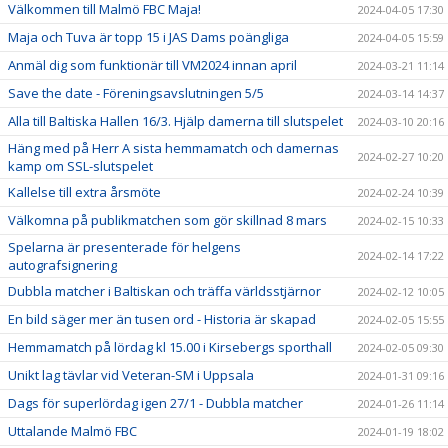
Välkommen till Malmö FBC Maja!
2024-04-05 17:30
Maja och Tuva är topp 15 i JAS Dams poängliga
2024-04-05 15:59
Anmäl dig som funktionär till VM2024 innan april
2024-03-21 11:14
Save the date - Föreningsavslutningen 5/5
2024-03-14 14:37
Alla till Baltiska Hallen 16/3. Hjälp damerna till slutspelet
2024-03-10 20:16
Häng med på Herr A sista hemmamatch och damernas
2024-02-27 10:20
kamp om SSL-slutspelet
Kallelse till extra årsmöte
2024-02-24 10:39
Välkomna på publikmatchen som gör skillnad 8 mars
2024-02-15 10:33
Spelarna är presenterade för helgens
2024-02-14 17:22
autografsignering
Dubbla matcher i Baltiskan och träffa världsstjärnor
2024-02-12 10:05
En bild säger mer än tusen ord - Historia är skapad
2024-02-05 15:55
Hemmamatch på lördag kl 15.00 i Kirsebergs sporthall
2024-02-05 09:30
Unikt lag tävlar vid Veteran-SM i Uppsala
2024-01-31 09:16
Dags för superlördag igen 27/1 - Dubbla matcher
2024-01-26 11:14
Uttalande Malmö FBC
2024-01-19 18:02