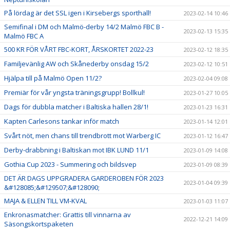
På lördag är det SSL igen i Kirsebergs sporthall!
2023-02-14 10:46
Semifinal i DM och Malmö-derby 14/2 Malmö FBC B -
2023-02-13 15:35
Malmö FBC A
500 KR FÖR VÅRT FBC-KORT, ÅRSKORTET 2022-23
2023-02-12 18:35
Familjevänlig AW och Skånederby onsdag 15/2
2023-02-12 10:51
Hjälpa till på Malmö Open 11/2?
2023-02-04 09:08
Premiär för vår yngsta träningsgrupp! Bollkul!
2023-01-27 10:05
Dags för dubbla matcher i Baltiska hallen 28/1!
2023-01-23 16:31
Kapten Carlesons tankar inför match
2023-01-14 12:01
Svårt nöt, men chans till trendbrott mot Warberg IC
2023-01-12 16:47
Derby-drabbning i Baltiskan mot IBK LUND 11/1
2023-01-09 14:08
Gothia Cup 2023 - Summering och bildsvep
2023-01-09 08:39
DET ÄR DAGS UPPGRADERA GARDEROBEN FÖR 2023
2023-01-04 09:39
&#128085;&#129507;&#128090;
MAJA & ELLEN TILL VM-KVAL
2023-01-03 11:07
Enkronasmatcher: Grattis till vinnarna av
2022-12-21 14:09
Säsongskortspaketen