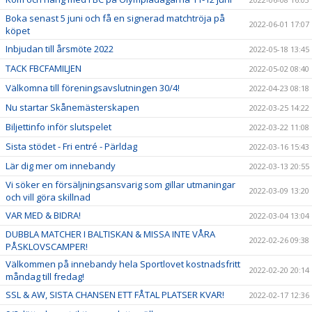
Boka senast 5 juni och få en signerad matchtröja på
2022-06-01 17:07
köpet
Inbjudan till årsmöte 2022
2022-05-18 13:45
TACK FBCFAMILJEN
2022-05-02 08:40
Välkomna till föreningsavslutningen 30/4!
2022-04-23 08:18
Nu startar Skånemästerskapen
2022-03-25 14:22
Biljettinfo inför slutspelet
2022-03-22 11:08
Sista stödet - Fri entré - Pärldag
2022-03-16 15:43
Lär dig mer om innebandy
2022-03-13 20:55
Vi söker en försäljningsansvarig som gillar utmaningar
2022-03-09 13:20
och vill göra skillnad
VAR MED & BIDRA!
2022-03-04 13:04
DUBBLA MATCHER I BALTISKAN & MISSA INTE VÅRA
2022-02-26 09:38
PÅSKLOVSCAMPER!
Välkommen på innebandy hela Sportlovet kostnadsfritt
2022-02-20 20:14
måndag till fredag!
SSL & AW, SISTA CHANSEN ETT FÅTAL PLATSER KVAR!
2022-02-17 12:36