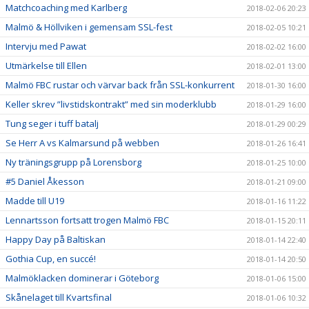
Matchcoaching med Karlberg
2018-02-06 20:23
Malmö & Höllviken i gemensam SSL-fest
2018-02-05 10:21
Intervju med Pawat
2018-02-02 16:00
Utmärkelse till Ellen
2018-02-01 13:00
Malmö FBC rustar och värvar back från SSL-konkurrent
2018-01-30 16:00
Keller skrev ”livstidskontrakt” med sin moderklubb
2018-01-29 16:00
Tung seger i tuff batalj
2018-01-29 00:29
Se Herr A vs Kalmarsund på webben
2018-01-26 16:41
Ny träningsgrupp på Lorensborg
2018-01-25 10:00
#5 Daniel Åkesson
2018-01-21 09:00
Madde till U19
2018-01-16 11:22
Lennartsson fortsatt trogen Malmö FBC
2018-01-15 20:11
Happy Day på Baltiskan
2018-01-14 22:40
Gothia Cup, en succé!
2018-01-14 20:50
Malmöklacken dominerar i Göteborg
2018-01-06 15:00
Skånelaget till Kvartsfinal
2018-01-06 10:32