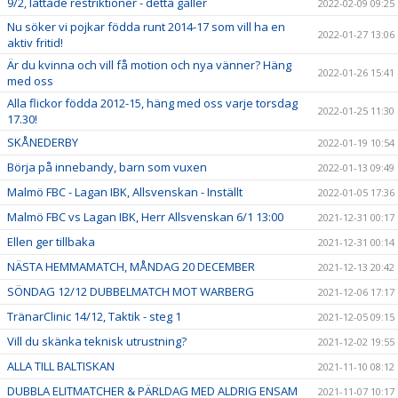
9/2, lättade restriktioner - detta gäller
2022-02-09 09:25
Nu söker vi pojkar födda runt 2014-17 som vill ha en
2022-01-27 13:06
aktiv fritid!
Är du kvinna och vill få motion och nya vänner? Häng
2022-01-26 15:41
med oss
Alla flickor födda 2012-15, häng med oss varje torsdag
2022-01-25 11:30
17.30!
SKÅNEDERBY
2022-01-19 10:54
Börja på innebandy, barn som vuxen
2022-01-13 09:49
Malmö FBC - Lagan IBK, Allsvenskan - Inställt
2022-01-05 17:36
Malmö FBC vs Lagan IBK, Herr Allsvenskan 6/1 13:00
2021-12-31 00:17
Ellen ger tillbaka
2021-12-31 00:14
NÄSTA HEMMAMATCH, MÅNDAG 20 DECEMBER
2021-12-13 20:42
SÖNDAG 12/12 DUBBELMATCH MOT WARBERG
2021-12-06 17:17
TränarClinic 14/12, Taktik - steg 1
2021-12-05 09:15
Vill du skänka teknisk utrustning?
2021-12-02 19:55
ALLA TILL BALTISKAN
2021-11-10 08:12
DUBBLA ELITMATCHER & PÄRLDAG MED ALDRIG ENSAM
2021-11-07 10:17