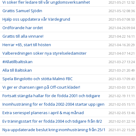
Vi söker fler ledare till vår ungdomsverksamhet
2021-05-21 12:52
Grattis Samuel Sjödin
2021-05-12 08:36
Hjälp oss uppdatera vår Värdegrund
2021-05-07 08:53
Ordförande har ordet
2021-04-26 09:04
Grattis till alla vinnare!
2021-04-22 16:11
Herrar +65, start till hösten
2021-04-16 20:29
Valberedningen söker nya styrelseledamöter
2021-04-07 14:21
#Allatillbaltiskan
2021-03-27 13:24
Alla till Baltiskan
2021-03-21 20:49
Spela Bingolotto och stötta Malmö FBC
2021-03-17 09:43
Vi ger er chansen igen på Off-court kläder!
2021-03-03 12:31
Fortsatt stängda hallar för de födda 2001 och tidigare
2021-02-19 11:11
Inomhusträning för er födda 2002-2004 startar upp igen
2021-02-05 15:11
Extra seriespel planeras i april & maj månad
2021-02-05 13:46
Ev träningsstart för er födda 2004 och tidigare från 8/2
2021-02-01 22:14
Nya uppdaterade beslut kring inomhusträning från 25/1
2021-01-22 15:29