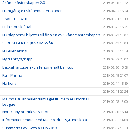
Skånemästerskapen 2.0
2019-04-08 13:42
Framgångar i Skånemästerskapen
2019-04-02 15:24
SAVE THE DATE
2019-03-31 10:19
En historisk final
2019-03-26 15:25
Nu släpper vi biljetter till finalen av Skånemästerskapen
2019-03-22 13:07
SERIESEGER I P0JKAR 02 SVÅR
2019-03-12 13:03
Nu eller aldrig!
2019-03-06 14:54
Ny träningsgrupp!
2019-02-22 23:02
Backalirarcupen - En fenomenalt ball cup!
2019-02-20 15:58
Kul i Malmö
2019-02-18 21:07
Nu kör vi!
2019-02-14 15:59
2019-02-11 20:24
Malmö FBC anmäler damlaget till Premier Floorball
2019-02-08 18:00
League
Nortic - Ny biljettleverantör
2019-01-30 16:14
Informationsmöte med Malmö Idrottsgrundskola
2019-01-15 14:08
Summering av Gothia Cup 2019
2019-01-07 10:53