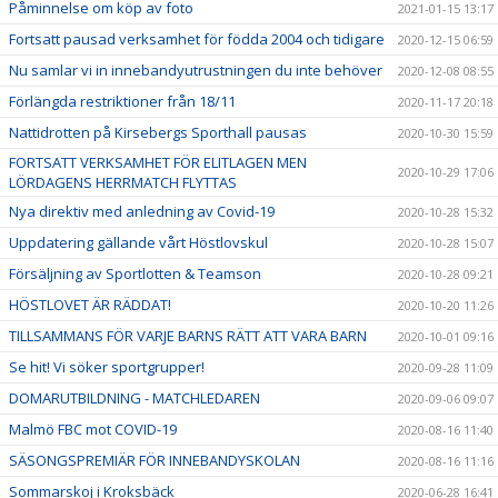
Påminnelse om köp av foto
2021-01-15 13:17
Fortsatt pausad verksamhet för födda 2004 och tidigare
2020-12-15 06:59
Nu samlar vi in innebandyutrustningen du inte behöver
2020-12-08 08:55
Förlängda restriktioner från 18/11
2020-11-17 20:18
Nattidrotten på Kirsebergs Sporthall pausas
2020-10-30 15:59
FORTSATT VERKSAMHET FÖR ELITLAGEN MEN
2020-10-29 17:06
LÖRDAGENS HERRMATCH FLYTTAS
Nya direktiv med anledning av Covid-19
2020-10-28 15:32
Uppdatering gällande vårt Höstlovskul
2020-10-28 15:07
Försäljning av Sportlotten & Teamson
2020-10-28 09:21
HÖSTLOVET ÄR RÄDDAT!
2020-10-20 11:26
TILLSAMMANS FÖR VARJE BARNS RÄTT ATT VARA BARN
2020-10-01 09:16
Se hit! Vi söker sportgrupper!
2020-09-28 11:09
DOMARUTBILDNING - MATCHLEDAREN
2020-09-06 09:07
Malmö FBC mot COVID-19
2020-08-16 11:40
SÄSONGSPREMIÄR FÖR INNEBANDYSKOLAN
2020-08-16 11:16
Sommarskoj i Kroksbäck
2020-06-28 16:41