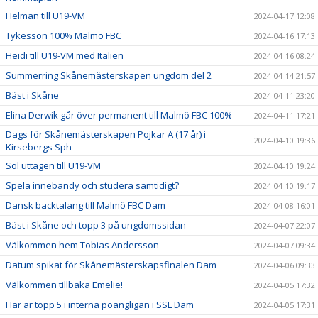
Helman till U19-VM
2024-04-17 12:08
Tykesson 100% Malmö FBC
2024-04-16 17:13
Heidi till U19-VM med Italien
2024-04-16 08:24
Summerring Skånemästerskapen ungdom del 2
2024-04-14 21:57
Bäst i Skåne
2024-04-11 23:20
Elina Derwik går över permanent till Malmö FBC 100%
2024-04-11 17:21
Dags för Skånemästerskapen Pojkar A (17 år) i
2024-04-10 19:36
Kirsebergs Sph
Sol uttagen till U19-VM
2024-04-10 19:24
Spela innebandy och studera samtidigt?
2024-04-10 19:17
Dansk backtalang till Malmö FBC Dam
2024-04-08 16:01
Bäst i Skåne och topp 3 på ungdomssidan
2024-04-07 22:07
Välkommen hem Tobias Andersson
2024-04-07 09:34
Datum spikat för Skånemästerskapsfinalen Dam
2024-04-06 09:33
Välkommen tillbaka Emelie!
2024-04-05 17:32
Här är topp 5 i interna poängligan i SSL Dam
2024-04-05 17:31