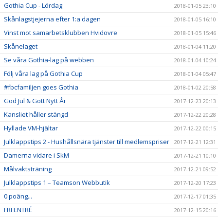
Gothia Cup - Lördag
2018-01-05 23:10
Skånlagstjejerna efter 1:a dagen
2018-01-05 16:10
Vinst mot samarbetsklubben Hvidovre
2018-01-05 15:46
Skånelaget
2018-01-04 11:20
Se våra Gothia-lag på webben
2018-01-04 10:24
Följ våra lag på Gothia Cup
2018-01-04 05:47
#fbcfamiljen goes Gothia
2018-01-02 20:58
God Jul & Gott Nytt År
2017-12-23 20:13
Kansliet håller stängd
2017-12-22 20:28
Hyllade VM-hjältar
2017-12-22 00:15
Julklappstips 2 - Hushållsnära tjänster till medlemspriser
2017-12-21 12:31
Damerna vidare i SkM
2017-12-21 10:10
Målvaktsträning
2017-12-21 09:52
Julklappstips 1 – Teamson Webbutik
2017-12-20 17:23
0 poäng...
2017-12-17 01:35
FRI ENTRÉ
2017-12-15 20:16