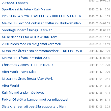
2020-02-16 09:28
2020/2021 öppen!
Sportlovsaktiviteter - Kul i Malmö
2020-02-14 17:00
KICKSTARTA SPORTLOVET MED DUBBLA ELITMATCHER
2020-02-14 14:03
Malmö FBC och SSL-cirkusen flyttar in i Burlövshallen
2020-02-04 09:09
Söndagsunderhållning i Baltiskan
2020-01-19 08:22
Nu är det dags för AFTER WORK igen!
2020-01-08 16:01
2020 inleds med en riktig smällkaramell!
2020-01-03 11:19
Missa inte årets sista hemmamatcher! - FRITT INTRÄDE!!
2019-12-16 10:29
Malmö FBC i framkant inför 2020
2019-12-10 09:00
Christmas Games - FRITT INTRÄDE!
2019-11-27 10:20
After Work – Viva Italia!
2019-11-12 10:29
Missa inte årets första After Work!
2019-11-04 12:46
After Work!
2019-10-24 16:12
Kul i Malmö under höstlovet!
2019-10-23 14:14
Pojkar 06 stöttar kampen mot barndiabetes!
2019-10-16 15:14
Sista chansen att beställa supportertröjan!
2019-10-03 12:21