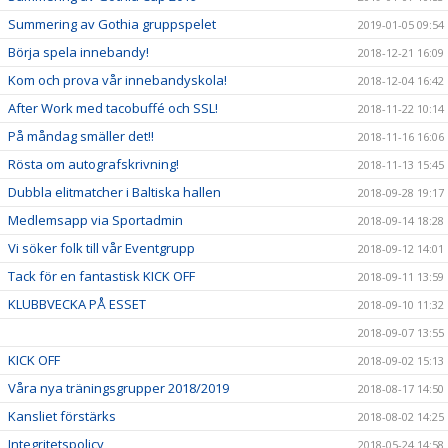
Summering av Gothia gruppspelet
2019-01-05 09:54
Börja spela innebandy!
2018-12-21 16:09
Kom och prova vår innebandyskola!
2018-12-04 16:42
After Work med tacobuffé och SSL!
2018-11-22 10:14
På måndag smäller det!!
2018-11-16 16:06
Rösta om autografskrivning!
2018-11-13 15:45
Dubbla elitmatcher i Baltiska hallen
2018-09-28 19:17
Medlemsapp via Sportadmin
2018-09-14 18:28
Vi söker folk till vår Eventgrupp
2018-09-12 14:01
Tack för en fantastisk KICK OFF
2018-09-11 13:59
KLUBBVECKA PÅ ESSET
2018-09-10 11:32
2018-09-07 13:55
KICK OFF
2018-09-02 15:13
Våra nya träningsgrupper 2018/2019
2018-08-17 14:50
Kansliet förstärks
2018-08-02 14:25
Integritetspolicy
2018-05-24 14:58