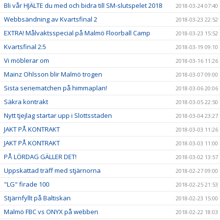
Bli vår HJÄLTE du med och bidra till SM-slutspelet 2018
2018-03-24 07:40
Webbsändning av Kvartsfinal 2
2018-03-23 22:52
EXTRA! Målvaktsspecial på Malmö Floorball Camp
2018-03-23 15:52
Kvartsfinal 2:5
2018-03-19 09:10
Vi möblerar om
2018-03-16 11:26
Mainz Ohlsson blir Malmö trogen
2018-03-07 09:00
Sista seriematchen på himmaplan!
2018-03-06 20:06
Säkra kontrakt
2018-03-05 22:50
Nytt tjejlag startar upp i Slottsstaden
2018-03-04 23:27
JAKT PÅ KONTRAKT
2018-03-03 11:26
JAKT PÅ KONTRAKT
2018-03-03 11:00
PÅ LÖRDAG GÄLLER DET!
2018-03-02 13:57
Uppskattad träff med stjärnorna
2018-02-27 09:00
"LG" firade 100
2018-02-25 21:53
Stjärnfyllt på Baltiskan
2018-02-23 15:00
Malmö FBC vs ONYX på webben
2018-02-22 18:03