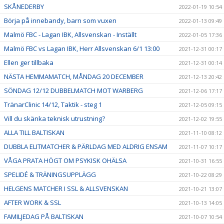
SKÅNEDERBY
2022-01-19 10:54
Börja på innebandy, barn som vuxen
2022-01-13 09:49
Malmö FBC - Lagan IBK, Allsvenskan - Inställt
2022-01-05 17:36
Malmö FBC vs Lagan IBK, Herr Allsvenskan 6/1 13:00
2021-12-31 00:17
Ellen ger tillbaka
2021-12-31 00:14
NÄSTA HEMMAMATCH, MÅNDAG 20 DECEMBER
2021-12-13 20:42
SÖNDAG 12/12 DUBBELMATCH MOT WARBERG
2021-12-06 17:17
TränarClinic 14/12, Taktik - steg 1
2021-12-05 09:15
Vill du skänka teknisk utrustning?
2021-12-02 19:55
ALLA TILL BALTISKAN
2021-11-10 08:12
DUBBLA ELITMATCHER & PÄRLDAG MED ALDRIG ENSAM
2021-11-07 10:17
VÅGA PRATA HÖGT OM PSYKISK OHÄLSA
2021-10-31 16:55
SPELIDÉ & TRÄNINGSUPPLÄGG
2021-10-22 08:29
HELGENS MATCHER I SSL & ALLSVENSKAN
2021-10-21 13:07
AFTER WORK & SSL
2021-10-13 14:05
FAMILJEDAG PÅ BALTISKAN
2021-10-07 10:54