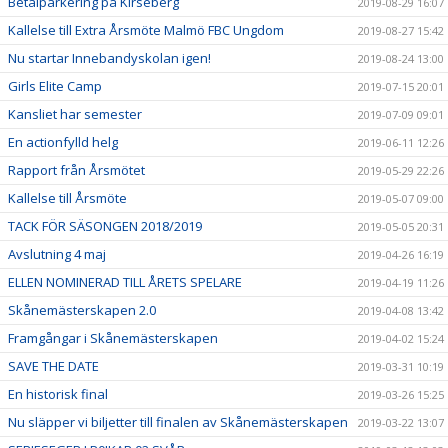
Betalparkering på Kirseberg
2019-08-29 16:07
Kallelse till Extra Årsmöte Malmö FBC Ungdom
2019-08-27 15:42
Nu startar Innebandyskolan igen!
2019-08-24 13:00
Girls Elite Camp
2019-07-15 20:01
Kansliet har semester
2019-07-09 09:01
En actionfylld helg
2019-06-11 12:26
Rapport från Årsmötet
2019-05-29 22:26
Kallelse till Årsmöte
2019-05-07 09:00
TACK FÖR SÄSONGEN 2018/2019
2019-05-05 20:31
Avslutning 4 maj
2019-04-26 16:19
ELLEN NOMINERAD TILL ÅRETS SPELARE
2019-04-19 11:26
Skånemästerskapen 2.0
2019-04-08 13:42
Framgångar i Skånemästerskapen
2019-04-02 15:24
SAVE THE DATE
2019-03-31 10:19
En historisk final
2019-03-26 15:25
Nu släpper vi biljetter till finalen av Skånemästerskapen
2019-03-22 13:07