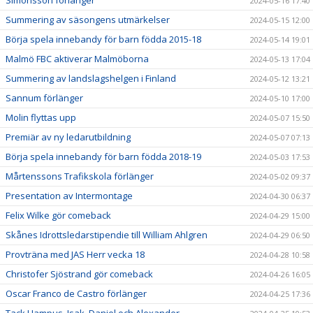
Simonsson förlänger
2024-05-16 17:40
Summering av säsongens utmärkelser
2024-05-15 12:00
Börja spela innebandy för barn födda 2015-18
2024-05-14 19:01
Malmö FBC aktiverar Malmöborna
2024-05-13 17:04
Summering av landslagshelgen i Finland
2024-05-12 13:21
Sannum förlänger
2024-05-10 17:00
Molin flyttas upp
2024-05-07 15:50
Premiär av ny ledarutbildning
2024-05-07 07:13
Börja spela innebandy för barn födda 2018-19
2024-05-03 17:53
Mårtenssons Trafikskola förlänger
2024-05-02 09:37
Presentation av Intermontage
2024-04-30 06:37
Felix Wilke gör comeback
2024-04-29 15:00
Skånes Idrottsledarstipendie till William Ahlgren
2024-04-29 06:50
Provträna med JAS Herr vecka 18
2024-04-28 10:58
Christofer Sjöstrand gör comeback
2024-04-26 16:05
Oscar Franco de Castro förlänger
2024-04-25 17:36