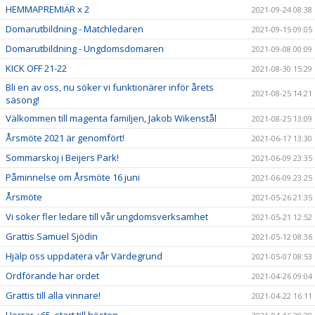
HEMMAPREMIÄR x 2
2021-09-24 08:38
Domarutbildning - Matchledaren
2021-09-15 09:05
Domarutbildning - Ungdomsdomaren
2021-09-08 00:09
KICK OFF 21-22
2021-08-30 15:29
Bli en av oss, nu söker vi funktionärer inför årets
2021-08-25 14:21
säsong!
Välkommen till magenta familjen, Jakob Wikenstål
2021-08-25 13:09
Årsmöte 2021 är genomfört!
2021-06-17 13:30
Sommarskoj i Beijers Park!
2021-06-09 23:35
Påminnelse om Årsmöte 16 juni
2021-06-09 23:25
Årsmöte
2021-05-26 21:35
Vi söker fler ledare till vår ungdomsverksamhet
2021-05-21 12:52
Grattis Samuel Sjödin
2021-05-12 08:36
Hjälp oss uppdatera vår Värdegrund
2021-05-07 08:53
Ordförande har ordet
2021-04-26 09:04
Grattis till alla vinnare!
2021-04-22 16:11