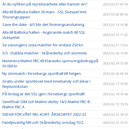
Är du nyfiken på styrelsearbete eller känner en?
2023-03-21 09:19
Alla till Baltiska Hallen 26 mars - SSL Slutspel mot
2023-03-20 08:55
Thorengruppen
Save the date - 6/5 blir det föreningsavslutning
2023-03-16 16:58
Alla till Baltiska hallen - Avgörande match till SSL
2023-03-13 11:22
slutspelet
Se säsongens sista matcher för endast 250 kr!
2023-02-27 15:02
5/3 - Dubbla matcher - Skånederby och stormöte
2023-02-26 15:30
Nominera Malmö FBC till Klaraviks sponsringsbidrag på
2023-02-24 13:50
50 000 kr
Ny stormatch i Kirsebergs sporthall till helgen
2023-02-20 09:34
Gratis under sportlovet med innebandy och lekar i
2023-02-17 15:20
Neptuniskolan
På lördag är det SSL igen i Kirsebergs sporthall!
2023-02-14 10:46
Semifinal i DM och Malmö-derby 14/2 Malmö FBC B -
2023-02-13 15:35
Malmö FBC A
500 KR FÖR VÅRT FBC-KORT, ÅRSKORTET 2022-23
2023-02-12 18:35
Familjevänlig AW och Skånederby onsdag 15/2
2023-02-12 10:51