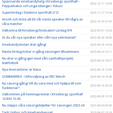
Spännande innebandyhelg i Kirsebergs sporthall –
2023-12-11 15:43
Pepparkakor och unga talanger i fokus!
Superlördag i Stadions sporthall 2/12
2023-11-27 13:34
Ansök och testa att bli vår nästa speaker till några av
2023-10-10 07:47
våra matcher
Välkomna till Kirsebergsfestivalen! Lördag 9/9
2023-09-01 13:26
Är du vår nya speaker eller vårt nya sekretariat?
2023-08-30 18:00
Innebandyskolan drar igång!
2023-08-29 14:36
Nästa lördag kickar vi igång säsongen tillsammans
2023-08-26 16:11
Nu drar vi igång igen med vårt samhällsprojekt,
2023-08-23 18:07
Nattfotboll
Nya leverantörer är klara
2023-08-19 13:00
SOMMARREA - Utförsäljning av FBC Merch
2023-08-14 18:49
Ny säsong igång! Vill du vara med och hjälpa till som
2023-08-10 20:25
funktionär?
Välkommen på hemmapremiär i Kirsebergs sporthall
2023-08-09 15:19
12/8 kl 15.00
Nu släpps våra säsongsbiljetter för säsongen 2023-24
2023-08-04 09:00
Tack Unihoc och Innebandyesset
2023-08-02 15:19