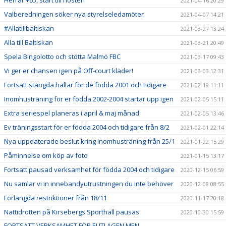
Herrar +65, start till hösten
2021-04-16 20:29
Valberedningen söker nya styrelseledamöter
2021-04-07 14:21
#Allatillbaltiskan
2021-03-27 13:24
Alla till Baltiskan
2021-03-21 20:49
Spela Bingolotto och stötta Malmö FBC
2021-03-17 09:43
Vi ger er chansen igen på Off-court kläder!
2021-03-03 12:31
Fortsatt stängda hallar för de födda 2001 och tidigare
2021-02-19 11:11
Inomhusträning för er födda 2002-2004 startar upp igen
2021-02-05 15:11
Extra seriespel planeras i april & maj månad
2021-02-05 13:46
Ev träningsstart för er födda 2004 och tidigare från 8/2
2021-02-01 22:14
Nya uppdaterade beslut kring inomhusträning från 25/1
2021-01-22 15:29
Påminnelse om köp av foto
2021-01-15 13:17
Fortsatt pausad verksamhet för födda 2004 och tidigare
2020-12-15 06:59
Nu samlar vi in innebandyutrustningen du inte behöver
2020-12-08 08:55
Förlängda restriktioner från 18/11
2020-11-17 20:18
Nattidrotten på Kirsebergs Sporthall pausas
2020-10-30 15:59
FORTSATT VERKSAMHET FÖR ELITLAGEN MEN