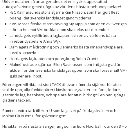
Utöver matcher så arrangerades det en mycket uppskattad
autografskrivning med några av världens bästa innebandyspelare!
FBC Kalmarsunds stora stjärna Kim Nilsson, som har gjort flest
poäng i det svenska landslaget genom tiderna.
KAIS Moras finska stjärnvärvning My Kippilä som är en av Sveriges
största hot mot VM-bucklan som ska delas ut i december
Landslagets nytillträdda lagkapten och en av världens bästa
innebandyspelare Anna Wijk
Damlagets måldrottning och Danmarks bästa innebandyspelare,
Cecilia DiNardo
Herrlagets lagkapten och poängkung Robin Crantz
Malmöfostrade stjärnan Ellen Rasmussen som i högsta grad är
aktuell för den svenska landslagstruppen som ska försvar sitt VM-
guld senare i höst.
Föreningen vill rikta ett stort TACK till ovan nämnda stjärnor för att ni
ställde upp, alla funktionärer i kiosken/sargvakter etc, fans, ledare,
gästande lag, besökare, och spelare för att ni bidrog till en härlig dag i
glädjens tecken.
Samt ett extra tack till Herr U som la golvet på fredagskvällen och
Malmö FBH/Herr U för golvrivningen!
Nu siktar vi på nästa arrangemang som är Euro Floorball Tour den 3 – 5