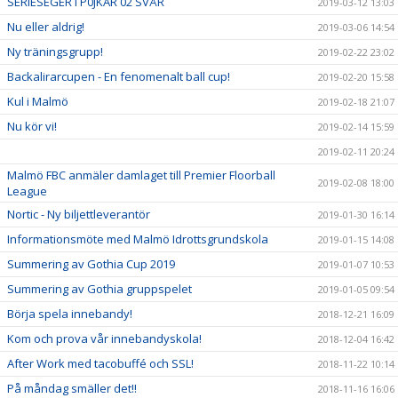
SERIESEGER I P0JKAR 02 SVÅR
2019-03-12 13:03
Nu eller aldrig!
2019-03-06 14:54
Ny träningsgrupp!
2019-02-22 23:02
Backalirarcupen - En fenomenalt ball cup!
2019-02-20 15:58
Kul i Malmö
2019-02-18 21:07
Nu kör vi!
2019-02-14 15:59
2019-02-11 20:24
Malmö FBC anmäler damlaget till Premier Floorball
2019-02-08 18:00
League
Nortic - Ny biljettleverantör
2019-01-30 16:14
Informationsmöte med Malmö Idrottsgrundskola
2019-01-15 14:08
Summering av Gothia Cup 2019
2019-01-07 10:53
Summering av Gothia gruppspelet
2019-01-05 09:54
Börja spela innebandy!
2018-12-21 16:09
Kom och prova vår innebandyskola!
2018-12-04 16:42
After Work med tacobuffé och SSL!
2018-11-22 10:14
På måndag smäller det!!
2018-11-16 16:06