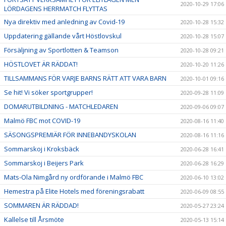
2020-10-29 17:06
LÖRDAGENS HERRMATCH FLYTTAS
Nya direktiv med anledning av Covid-19
2020-10-28 15:32
Uppdatering gällande vårt Höstlovskul
2020-10-28 15:07
Försäljning av Sportlotten & Teamson
2020-10-28 09:21
HÖSTLOVET ÄR RÄDDAT!
2020-10-20 11:26
TILLSAMMANS FÖR VARJE BARNS RÄTT ATT VARA BARN
2020-10-01 09:16
Se hit! Vi söker sportgrupper!
2020-09-28 11:09
DOMARUTBILDNING - MATCHLEDAREN
2020-09-06 09:07
Malmö FBC mot COVID-19
2020-08-16 11:40
SÄSONGSPREMIÄR FÖR INNEBANDYSKOLAN
2020-08-16 11:16
Sommarskoj i Kroksbäck
2020-06-28 16:41
Sommarskoj i Beijers Park
2020-06-28 16:29
Mats-Ola Nimgård ny ordförande i Malmö FBC
2020-06-10 13:02
Hemestra på Elite Hotels med föreningsrabatt
2020-06-09 08:55
SOMMAREN ÄR RÄDDAD!
2020-05-27 23:24
Kallelse till Årsmöte
2020-05-13 15:14