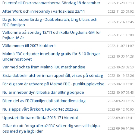
Fri entré till Enkronasmatcherna Söndag 18 december
2022-11-28 16:13
After Work och innebandy i världsklass 23/11
2022-11-20 09:02
Dags för superlördag - Dubbelmatch, Ung Ultras och
2022-11-16 13:45
FBC-familjen
Välkomna på söndag 13/11 och kolla Ungdoms-SM för
2022-11-11 15:08
Pojkar 16 år
Välkommen till 2007-klubben!
2022-11-07 11:07
Malmö FBC erbjuder innebandy gratis för 6-10 åringar
2022-10-30 14:28
under höstlovet
Var med och ta fram Malmö FBC merchandise
2022-10-28 08:50
Sista dubbelmatchen innan uppehåll, vi ses på söndag
2022-10-19 12:26
För dig som är utövare på Malmö FBC - publikupplevelse
2022-10-18 13:01
Nu är innebandyn tillbaka där allting började
2022-10-07 09:43
Bli en del av FBCfamiljen, bli stödmedlem idag
2022-09-20 13:15
Nu släpps vårt årskort, FBC-Kortet 2022-23
2022-09-12 10:00
Uppstart för barn födda 2015-17 i Videdal
2022-09-09 13:41
Gillar du att fotografera? FBC söker dig som vill hjälpa
2022-09-06 14:06
oss med nya lagbilder