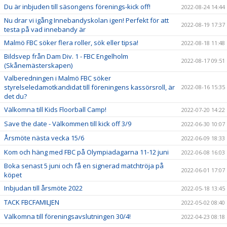
Du är inbjuden till säsongens förenings-kick off!
2022-08-24 14:44
Nu drar vi igång Innebandyskolan igen! Perfekt för att
2022-08-19 17:37
testa på vad innebandy är
Malmö FBC söker flera roller, sök eller tipsa!
2022-08-18 11:48
Bildsvep från Dam Div. 1 - FBC Engelholm
2022-08-17 09:51
(Skånemästerskapen)
Valberedningen i Malmö FBC söker
styrelseledamotkandidat till föreningens kassörsroll, är
2022-08-16 15:35
det du?
Välkomna till Kids Floorball Camp!
2022-07-20 14:22
Save the date - Välkommen till kick off 3/9
2022-06-30 10:07
Årsmöte nästa vecka 15/6
2022-06-09 18:33
Kom och häng med FBC på Olympiadagarna 11-12 juni
2022-06-08 16:03
Boka senast 5 juni och få en signerad matchtröja på
2022-06-01 17:07
köpet
Inbjudan till årsmöte 2022
2022-05-18 13:45
TACK FBCFAMILJEN
2022-05-02 08:40
Välkomna till föreningsavslutningen 30/4!
2022-04-23 08:18