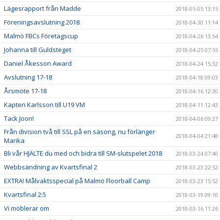
Lägesrapport från Madde
2018-05-05 13:15
Föreningsavslutning 2018
2018-04-30 11:14
Malmö FBCs Företagscup
2018-04-26 13:54
Johanna till Guldsteget
2018-04-25 07:55
Daniel Åkesson Award
2018-04-24 15:32
Avslutning 17-18
2018-04-18 09:03
Årsmöte 17-18
2018-04-16 12:30
Kapten Karlsson till U19 VM
2018-04-11 12:43
Tack Joon!
2018-04-06 09:27
Från division två till SSL på en säsong, nu förlänger
2018-04-04 21:48
Marika
Bli vår HJÄLTE du med och bidra till SM-slutspelet 2018
2018-03-24 07:40
Webbsändning av Kvartsfinal 2
2018-03-23 22:52
EXTRA! Målvaktsspecial på Malmö Floorball Camp
2018-03-23 15:52
Kvartsfinal 2:5
2018-03-19 09:10
Vi möblerar om
2018-03-16 11:26