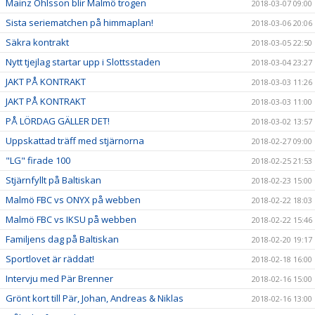
Mainz Ohlsson blir Malmö trogen
2018-03-07 09:00
Sista seriematchen på himmaplan!
2018-03-06 20:06
Säkra kontrakt
2018-03-05 22:50
Nytt tjejlag startar upp i Slottsstaden
2018-03-04 23:27
JAKT PÅ KONTRAKT
2018-03-03 11:26
JAKT PÅ KONTRAKT
2018-03-03 11:00
PÅ LÖRDAG GÄLLER DET!
2018-03-02 13:57
Uppskattad träff med stjärnorna
2018-02-27 09:00
"LG" firade 100
2018-02-25 21:53
Stjärnfyllt på Baltiskan
2018-02-23 15:00
Malmö FBC vs ONYX på webben
2018-02-22 18:03
Malmö FBC vs IKSU på webben
2018-02-22 15:46
Familjens dag på Baltiskan
2018-02-20 19:17
Sportlovet är räddat!
2018-02-18 16:00
Intervju med Pär Brenner
2018-02-16 15:00
Grönt kort till Pär, Johan, Andreas & Niklas
2018-02-16 13:00