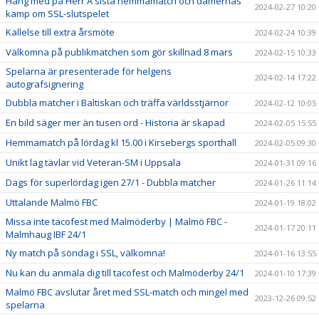
Häng med på Herr A sista hemmamatch och damernas
2024-02-27 10:20
kamp om SSL-slutspelet
Kallelse till extra årsmöte
2024-02-24 10:39
Välkomna på publikmatchen som gör skillnad 8 mars
2024-02-15 10:33
Spelarna är presenterade för helgens
2024-02-14 17:22
autografsignering
Dubbla matcher i Baltiskan och träffa världsstjärnor
2024-02-12 10:05
En bild säger mer än tusen ord - Historia är skapad
2024-02-05 15:55
Hemmamatch på lördag kl 15.00 i Kirsebergs sporthall
2024-02-05 09:30
Unikt lag tävlar vid Veteran-SM i Uppsala
2024-01-31 09:16
Dags för superlördag igen 27/1 - Dubbla matcher
2024-01-26 11:14
Uttalande Malmö FBC
2024-01-19 18:02
Missa inte tacofest med Malmöderby | Malmö FBC -
2024-01-17 20:11
Malmhaug IBF 24/1
Ny match på söndag i SSL, välkomna!
2024-01-16 13:55
Nu kan du anmäla dig till tacofest och Malmöderby 24/1
2024-01-10 17:39
Malmö FBC avslutar året med SSL-match och mingel med
2023-12-26 09:52
spelarna