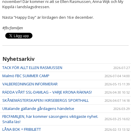
november! Där kommer ni att se Ellen Rasmussen, Anna Wijk och My
Kippilä i landslagsdressen.
Nästa ”Happy Day” är lördagen den 16:e december.
#fbcfamiljen
Nyhetsarkiv
TACK FÖR ALLT ELLEN RASMUSSEN
2026-07-27
Malmö FBC SUMMER CAMP
2026-07-04 14:00
VALBEREDNINGEN INFORMERAR
2026-05-15 11:39
RÄDDA VÅRT SSL-DAMLAG – VARJE KRONA RÄKNAS!
2026-04-30 10:52
SKÅNEMÄSTERSKAPEN I KIRSEBERGS SPORTHALL
2026-04-07 14:18
Uttalande gällande gårdagens händelse
2026-03-29
FBCFAMILJEN, här kommer säsongens viktigaste nyhet.
2026-03-25 16:02
Snälla läs!
LÅNA BOK = FRIBILJETT
2026-02-13 13:52