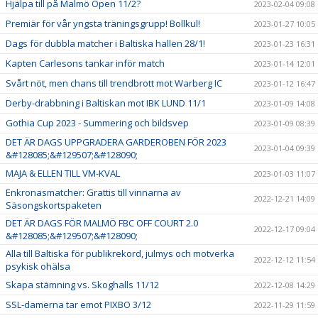
Hjälpa till på Malmö Open 11/2?
2023-02-04 09:08
Premiär för vår yngsta träningsgrupp! Bollkul!
2023-01-27 10:05
Dags för dubbla matcher i Baltiska hallen 28/1!
2023-01-23 16:31
Kapten Carlesons tankar inför match
2023-01-14 12:01
Svårt nöt, men chans till trendbrott mot Warberg IC
2023-01-12 16:47
Derby-drabbning i Baltiskan mot IBK LUND 11/1
2023-01-09 14:08
Gothia Cup 2023 - Summering och bildsvep
2023-01-09 08:39
DET ÄR DAGS UPPGRADERA GARDEROBEN FÖR 2023
2023-01-04 09:39
&#128085;&#129507;&#128090;
MAJA & ELLEN TILL VM-KVAL
2023-01-03 11:07
Enkronasmatcher: Grattis till vinnarna av
2022-12-21 14:09
Säsongskortspaketen
DET ÄR DAGS FÖR MALMÖ FBC OFF COURT 2.0
2022-12-17 09:04
&#128085;&#129507;&#128090;
Alla till Baltiska för publikrekord, julmys och motverka
2022-12-12 11:54
psykisk ohälsa
Skapa stämning vs. Skoghalls 11/12
2022-12-08 14:29
SSL-damerna tar emot PIXBO 3/12
2022-11-29 11:59