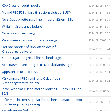
Köp årets offcourt hoodie!
2024-12-05 15:47
Malmö FBC F08 vidare till regionsslutspel i USM!
2024-11-11 11:38
Nu släpps biljetterna till hemmapremiären i SSL
2024-09-14 15:09
William - årets unga ledare
2024-09-14 15:07
Nu är säsongen igång!
2024-09-10 15:26
Välkommen vår nya domaransvarige
2024-09-05 00:15
Det här händer på Kick offen och på
2024-09-03 17:41
Kirsebergsfestivalen
Yamou Njai uttagen till finska landslaget
2024-09-02 13:47
Axel Rasmussen uttagen till Danska landslaget
2024-08-31 09:40
Uppstart FP18-19 blir 7/9
2024-08-30 14:41
Välkomna till FBC-familjens Kick off och
2024-08-29 15:21
Kirsebergsfestivalen 7/9
Inför Svenska Cupen mellan Malmö FBC och IBK Lund
2024-08-29 06:55
30/8
Inför match: Herr A spelar första hemmamatchen mot
2024-08-26 11:33
IBK Genarp tisdag 27 aug
Sol Johansen förlänger
2024-08-16 16:00