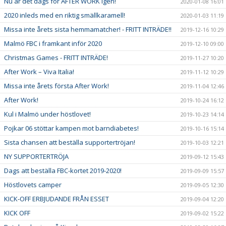
Nu är det dags för AFTER WORK igen!
2020-01-08 16:01
2020 inleds med en riktig smällkaramell!
2020-01-03 11:19
Missa inte årets sista hemmamatcher! - FRITT INTRÄDE!!
2019-12-16 10:29
Malmö FBC i framkant inför 2020
2019-12-10 09:00
Christmas Games - FRITT INTRÄDE!
2019-11-27 10:20
After Work – Viva Italia!
2019-11-12 10:29
Missa inte årets första After Work!
2019-11-04 12:46
After Work!
2019-10-24 16:12
Kul i Malmö under höstlovet!
2019-10-23 14:14
Pojkar 06 stöttar kampen mot barndiabetes!
2019-10-16 15:14
Sista chansen att beställa supportertröjan!
2019-10-03 12:21
NY SUPPORTERTRÖJA
2019-09-12 15:43
Dags att beställa FBC-kortet 2019-2020!
2019-09-09 15:57
Höstlovets camper
2019-09-05 12:30
KICK-OFF ERBJUDANDE FRÅN ESSET
2019-09-04 12:20
KICK OFF
2019-09-02 15:22