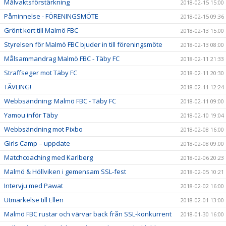
Målvaktsförstärkning
2018-02-15 15:00
Påminnelse - FÖRENINGSMÖTE
2018-02-15 09:36
Grönt kort till Malmö FBC
2018-02-13 15:00
Styrelsen för Malmö FBC bjuder in till föreningsmöte
2018-02-13 08:00
Målsammandrag Malmö FBC - Täby FC
2018-02-11 21:33
Straffseger mot Täby FC
2018-02-11 20:30
TÄVLING!
2018-02-11 12:24
Webbsändning: Malmö FBC - Täby FC
2018-02-11 09:00
Yamou inför Täby
2018-02-10 19:04
Webbsändning mot Pixbo
2018-02-08 16:00
Girls Camp – uppdate
2018-02-08 09:00
Matchcoaching med Karlberg
2018-02-06 20:23
Malmö & Höllviken i gemensam SSL-fest
2018-02-05 10:21
Intervju med Pawat
2018-02-02 16:00
Utmärkelse till Ellen
2018-02-01 13:00
Malmö FBC rustar och värvar back från SSL-konkurrent
2018-01-30 16:00