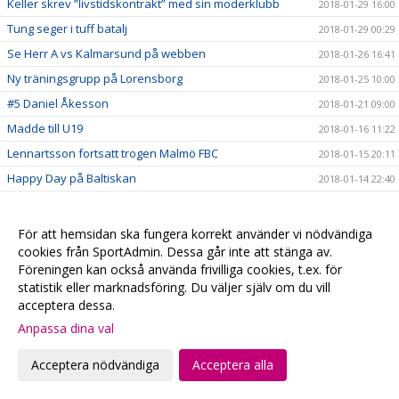
Keller skrev ”livstidskontrakt” med sin moderklubb
2018-01-29 16:00
Tung seger i tuff batalj
2018-01-29 00:29
Se Herr A vs Kalmarsund på webben
2018-01-26 16:41
Ny träningsgrupp på Lorensborg
2018-01-25 10:00
#5 Daniel Åkesson
2018-01-21 09:00
Madde till U19
2018-01-16 11:22
Lennartsson fortsatt trogen Malmö FBC
2018-01-15 20:11
Happy Day på Baltiskan
2018-01-14 22:40
Gothia Cup, en succé!
2018-01-14 20:50
Malmöklacken dominerar i Göteborg
2018-01-06 15:00
För att hemsidan ska fungera korrekt använder vi nödvändiga
cookies från SportAdmin. Dessa går inte att stänga av.
Skånelaget till Kvartsfinal
2018-01-06 10:32
Föreningen kan också använda frivilliga cookies, t.ex. för
Gothia Cup - Lördag
2018-01-05 23:10
statistik eller marknadsföring. Du väljer själv om du vill
Skånlagstjejerna efter 1:a dagen
acceptera dessa.
2018-01-05 16:10
Anpassa dina val
Vinst mot samarbetsklubben Hvidovre
2018-01-05 15:46
Skånelaget
2018-01-04 11:20
Acceptera nödvändiga
Acceptera alla
Se våra Gothia-lag på webben
2018-01-04 10:24