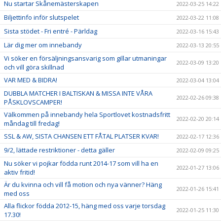
Nu startar Skånemästerskapen
2022-03-25 14:22
Biljettinfo inför slutspelet
2022-03-22 11:08
Sista stödet - Fri entré - Pärldag
2022-03-16 15:43
Lär dig mer om innebandy
2022-03-13 20:55
Vi söker en försäljningsansvarig som gillar utmaningar
2022-03-09 13:20
och vill göra skillnad
VAR MED & BIDRA!
2022-03-04 13:04
DUBBLA MATCHER I BALTISKAN & MISSA INTE VÅRA
2022-02-26 09:38
PÅSKLOVSCAMPER!
Välkommen på innebandy hela Sportlovet kostnadsfritt
2022-02-20 20:14
måndag till fredag!
SSL & AW, SISTA CHANSEN ETT FÅTAL PLATSER KVAR!
2022-02-17 12:36
9/2, lättade restriktioner - detta gäller
2022-02-09 09:25
Nu söker vi pojkar födda runt 2014-17 som vill ha en
2022-01-27 13:06
aktiv fritid!
Är du kvinna och vill få motion och nya vänner? Häng
2022-01-26 15:41
med oss
Alla flickor födda 2012-15, häng med oss varje torsdag
2022-01-25 11:30
17.30!