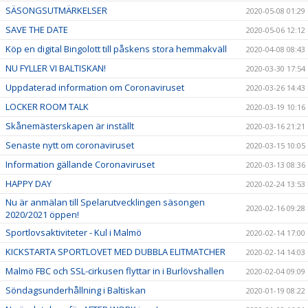
SÄSONGSUTMÄRKELSER
2020-05-08 01:29
SAVE THE DATE
2020-05-06 12:12
Köp en digital Bingolott till påskens stora hemmakväll
2020-04-08 08:43
NU FYLLER VI BALTISKAN!
2020-03-30 17:54
Uppdaterad information om Coronaviruset
2020-03-26 14:43
LOCKER ROOM TALK
2020-03-19 10:16
Skånemästerskapen är inställt
2020-03-16 21:21
Senaste nytt om coronaviruset
2020-03-15 10:05
Information gällande Coronaviruset
2020-03-13 08:36
HAPPY DAY
2020-02-24 13:53
Nu är anmälan till Spelarutvecklingen säsongen
2020-02-16 09:28
2020/2021 öppen!
Sportlovsaktiviteter - Kul i Malmö
2020-02-14 17:00
KICKSTARTA SPORTLOVET MED DUBBLA ELITMATCHER
2020-02-14 14:03
Malmö FBC och SSL-cirkusen flyttar in i Burlövshallen
2020-02-04 09:09
Söndagsunderhållning i Baltiskan
2020-01-19 08:22