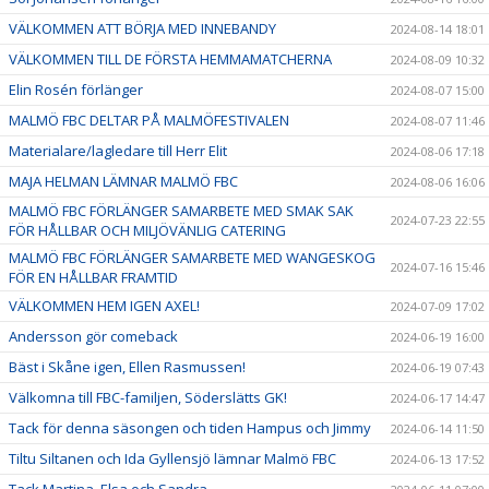
VÄLKOMMEN ATT BÖRJA MED INNEBANDY
2024-08-14 18:01
VÄLKOMMEN TILL DE FÖRSTA HEMMAMATCHERNA
2024-08-09 10:32
Elin Rosén förlänger
2024-08-07 15:00
MALMÖ FBC DELTAR PÅ MALMÖFESTIVALEN
2024-08-07 11:46
Materialare/lagledare till Herr Elit
2024-08-06 17:18
MAJA HELMAN LÄMNAR MALMÖ FBC
2024-08-06 16:06
MALMÖ FBC FÖRLÄNGER SAMARBETE MED SMAK SAK
2024-07-23 22:55
FÖR HÅLLBAR OCH MILJÖVÄNLIG CATERING
MALMÖ FBC FÖRLÄNGER SAMARBETE MED WANGESKOG
2024-07-16 15:46
FÖR EN HÅLLBAR FRAMTID
VÄLKOMMEN HEM IGEN AXEL!
2024-07-09 17:02
Andersson gör comeback
2024-06-19 16:00
Bäst i Skåne igen, Ellen Rasmussen!
2024-06-19 07:43
Välkomna till FBC-familjen, Söderslätts GK!
2024-06-17 14:47
Tack för denna säsongen och tiden Hampus och Jimmy
2024-06-14 11:50
Tiltu Siltanen och Ida Gyllensjö lämnar Malmö FBC
2024-06-13 17:52