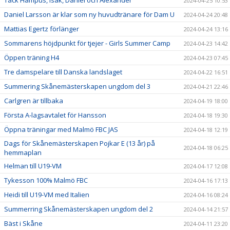
Tack Hampus, Isak, Daniel och Alexander
2024-04-25 10:53
Daniel Larsson är klar som ny huvudtränare för Dam U
2024-04-24 20:48
Mattias Egertz förlänger
2024-04-24 13:16
Sommarens höjdpunkt för tjejer - Girls Summer Camp
2024-04-23 14:42
Öppen träning H4
2024-04-23 07:45
Tre damspelare till Danska landslaget
2024-04-22 16:51
Summering Skånemästerskapen ungdom del 3
2024-04-21 22:46
Carlgren är tillbaka
2024-04-19 18:00
Första A-lagsavtalet för Hansson
2024-04-18 19:30
Öppna träningar med Malmö FBC JAS
2024-04-18 12:19
Dags för Skånemästerskapen Pojkar E (13 år) på
2024-04-18 06:25
hemmaplan
Helman till U19-VM
2024-04-17 12:08
Tykesson 100% Malmö FBC
2024-04-16 17:13
Heidi till U19-VM med Italien
2024-04-16 08:24
Summerring Skånemästerskapen ungdom del 2
2024-04-14 21:57
Bäst i Skåne
2024-04-11 23:20