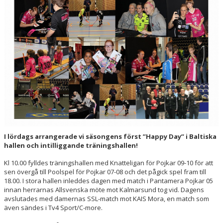
HALL OF FAME
I lördags arrangerade vi säsongens först ”Happy Day” i Baltiska
hallen och intilliggande träningshallen!
Kl 10.00 fylldes träningshallen med Knatteligan för Pojkar 09-10 för att
sen övergå till Poolspel för Pojkar 07-08 och det pågick spel fram till
18.00. I stora hallen inleddes dagen med match i Pantamera Pojkar 05
innan herrarnas Allsvenska möte mot Kalmarsund tog vid. Dagens
avslutades med damernas SSL-match mot KAIS Mora, en match som
även sändes i Tv4 Sport/C-more.