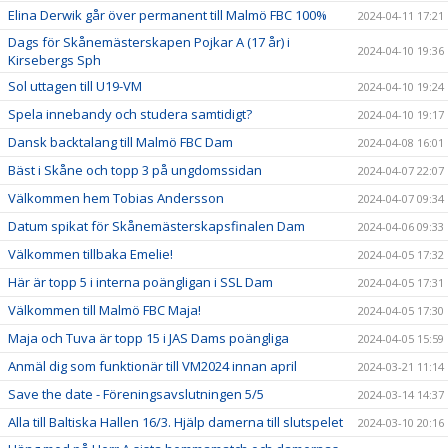
Elina Derwik går över permanent till Malmö FBC 100%
2024-04-11 17:21
Dags för Skånemästerskapen Pojkar A (17 år) i
2024-04-10 19:36
Kirsebergs Sph
Sol uttagen till U19-VM
2024-04-10 19:24
Spela innebandy och studera samtidigt?
2024-04-10 19:17
Dansk backtalang till Malmö FBC Dam
2024-04-08 16:01
Bäst i Skåne och topp 3 på ungdomssidan
2024-04-07 22:07
Välkommen hem Tobias Andersson
2024-04-07 09:34
Datum spikat för Skånemästerskapsfinalen Dam
2024-04-06 09:33
Välkommen tillbaka Emelie!
2024-04-05 17:32
Här är topp 5 i interna poängligan i SSL Dam
2024-04-05 17:31
Välkommen till Malmö FBC Maja!
2024-04-05 17:30
Maja och Tuva är topp 15 i JAS Dams poängliga
2024-04-05 15:59
Anmäl dig som funktionär till VM2024 innan april
2024-03-21 11:14
Save the date - Föreningsavslutningen 5/5
2024-03-14 14:37
Alla till Baltiska Hallen 16/3. Hjälp damerna till slutspelet
2024-03-10 20:16