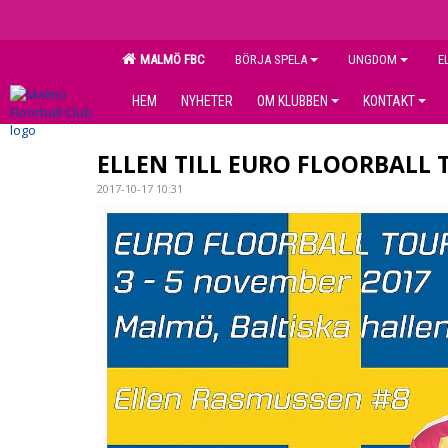
MALMÖ FBC
BÖRJA SPELA
UNGDOM
E
HEM
NYHETER
OM KLUBBEN
KONTAKT
ELLEN TILL EURO FLOORBALL 
2017-10-17 10:31