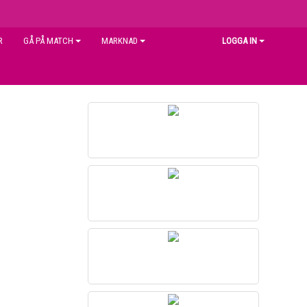
R
GÅ PÅ MATCH
MARKNAD
LOGGA IN