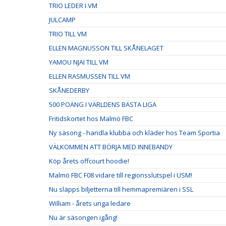
TRIO LEDER I VM
JULCAMP
TRIO TILL VM
ELLEN MAGNUSSON TILL SKÅNELAGET
YAMOU NJAI TILL VM
ELLEN RASMUSSEN TILL VM
SKÅNEDERBY
500 POÄNG I VÄRLDENS BÄSTA LIGA
Fritidskortet hos Malmö FBC
Ny säsong - handla klubba och kläder hos Team Sportia
VÄLKOMMEN ATT BÖRJA MED INNEBANDY
Köp årets offcourt hoodie!
Malmö FBC F08 vidare till regionsslutspel i USM!
Nu släpps biljetterna till hemmapremiären i SSL
William - årets unga ledare
Nu är säsongen igång!