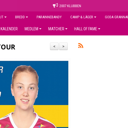
2007 KLUBBEN
LIT
BREDD
PARAINNEBANDY
CAMP & LÄGER
GODA GRANNA
KALENDER
MEDLEM
MATCHER
HALL OF FAME
TOUR
<
>