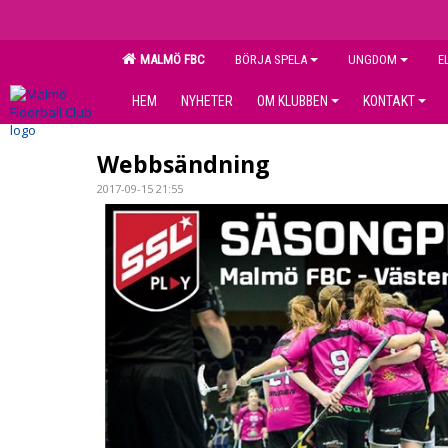
MALMÖ FBC
BÖRJA SPELA
UNGDOM
E
HEM
NYHETER
OM KLUBBEN
KONTAKT
Webbsändning
2017-09-15 21:55