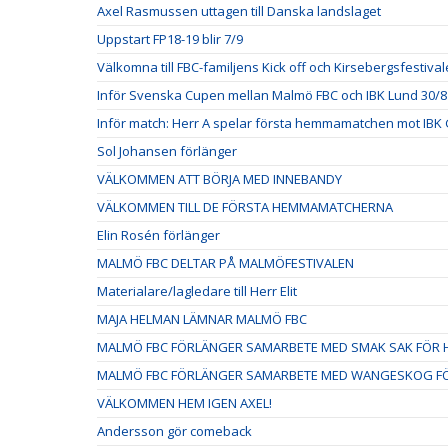
Axel Rasmussen uttagen till Danska landslaget
Uppstart FP18-19 blir 7/9
Välkomna till FBC-familjens Kick off och Kirsebergsfestival
Inför Svenska Cupen mellan Malmö FBC och IBK Lund 30/8
Inför match: Herr A spelar första hemmamatchen mot IBK 
Sol Johansen förlänger
VÄLKOMMEN ATT BÖRJA MED INNEBANDY
VÄLKOMMEN TILL DE FÖRSTA HEMMAMATCHERNA
Elin Rosén förlänger
MALMÖ FBC DELTAR PÅ MALMÖFESTIVALEN
Materialare/lagledare till Herr Elit
MAJA HELMAN LÄMNAR MALMÖ FBC
MALMÖ FBC FÖRLÄNGER SAMARBETE MED SMAK SAK FÖR H
MALMÖ FBC FÖRLÄNGER SAMARBETE MED WANGESKOG FÖ
VÄLKOMMEN HEM IGEN AXEL!
Andersson gör comeback