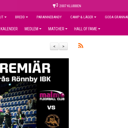
2007 KLUBBEN
LIT
BREDD
PARAINNEBANDY
CAMP & LÄGER
GODA GRANNA
KALENDER
MEDLEM
MATCHER
HALL OF FAME
<
>