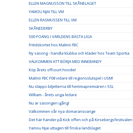
ELLEN MAGNUSSON TILL SKÅNELAGET
YAMOU NJAI TILL VM
ELLEN RASMUSSEN TILL VM
SKÅNEDERBY
500 POÄNG I VÄRLDENS BÄSTA LIGA
Fritidskortet hos Malmö FBC
Ny säsong - handla klubba och kläder hos Team Sportia
VÄLKOMMEN ATT BÖRJA MED INNEBANDY
Köp årets offcourt hoodie!
Malmö FBC F08 vidare till regionsslutspel i USM!
Nu släpps biljetterna till hemmapremiären i SSL
William - årets unga ledare
Nu är säsongen igång!
Välkommen vår nya domaransvarige
Det här händer på Kick offen och på Kirsebergsfestivalen
Yamou Njai uttagen till finska landslaget