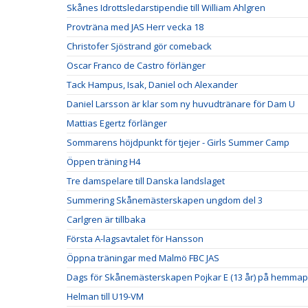
Skånes Idrottsledarstipendie till William Ahlgren
Provträna med JAS Herr vecka 18
Christofer Sjöstrand gör comeback
Oscar Franco de Castro förlänger
Tack Hampus, Isak, Daniel och Alexander
Daniel Larsson är klar som ny huvudtränare för Dam U
Mattias Egertz förlänger
Sommarens höjdpunkt för tjejer - Girls Summer Camp
Öppen träning H4
Tre damspelare till Danska landslaget
Summering Skånemästerskapen ungdom del 3
Carlgren är tillbaka
Första A-lagsavtalet för Hansson
Öppna träningar med Malmö FBC JAS
Dags för Skånemästerskapen Pojkar E (13 år) på hemmap
Helman till U19-VM