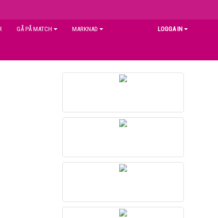
R
GÅ PÅ MATCH
MARKNAD
LOGGA IN