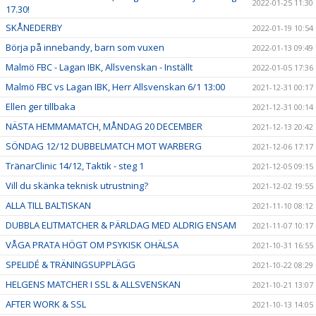
2022-01-25 11:30
17.30!
SKÅNEDERBY
2022-01-19 10:54
Börja på innebandy, barn som vuxen
2022-01-13 09:49
Malmö FBC - Lagan IBK, Allsvenskan - Inställt
2022-01-05 17:36
Malmö FBC vs Lagan IBK, Herr Allsvenskan 6/1 13:00
2021-12-31 00:17
Ellen ger tillbaka
2021-12-31 00:14
NÄSTA HEMMAMATCH, MÅNDAG 20 DECEMBER
2021-12-13 20:42
SÖNDAG 12/12 DUBBELMATCH MOT WARBERG
2021-12-06 17:17
TränarClinic 14/12, Taktik - steg 1
2021-12-05 09:15
Vill du skänka teknisk utrustning?
2021-12-02 19:55
ALLA TILL BALTISKAN
2021-11-10 08:12
DUBBLA ELITMATCHER & PÄRLDAG MED ALDRIG ENSAM
2021-11-07 10:17
VÅGA PRATA HÖGT OM PSYKISK OHÄLSA
2021-10-31 16:55
SPELIDÉ & TRÄNINGSUPPLÄGG
2021-10-22 08:29
HELGENS MATCHER I SSL & ALLSVENSKAN
2021-10-21 13:07
AFTER WORK & SSL
2021-10-13 14:05