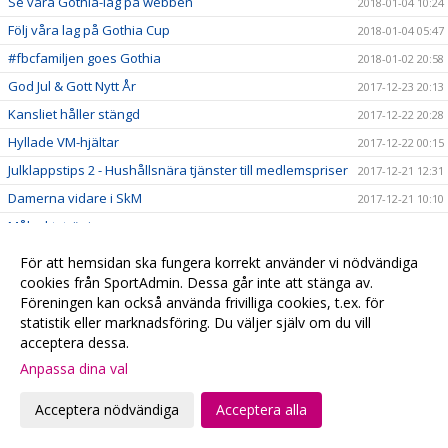
Se våra Gothia-lag på webben
2018-01-04 10:24
Följ våra lag på Gothia Cup
2018-01-04 05:47
#fbcfamiljen goes Gothia
2018-01-02 20:58
God Jul & Gott Nytt År
2017-12-23 20:13
Kansliet håller stängd
2017-12-22 20:28
Hyllade VM-hjältar
2017-12-22 00:15
Julklappstips 2 - Hushållsnära tjänster till medlemspriser
2017-12-21 12:31
Damerna vidare i SkM
2017-12-21 10:10
Målvaktsträning
2017-12-21 09:52
Julklappstips 1 – Teamson Webbutik
2017-12-20 17:23
För att hemsidan ska fungera korrekt använder vi nödvändiga
0 poäng...
cookies från SportAdmin. Dessa går inte att stänga av.
2017-12-17 01:35
Föreningen kan också använda frivilliga cookies, t.ex. för
FRI ENTRÉ
2017-12-15 20:16
statistik eller marknadsföring. Du väljer själv om du vill
Ta med kastarmen på lördag!
2017-12-15 20:13
acceptera dessa.
Musikhjälpen - Malmö FBCs insamlingsbössa
2017-12-13 00:34
Anpassa dina val
VI HAR EN VÄRLDSMÄSTARE
2017-12-10 20:19
Acceptera nödvändiga
Acceptera alla
CECILIA DINARDO HISTORISK
2017-12-07 14:14