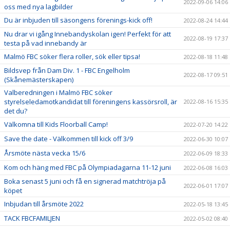
2022-09-06 14:06
oss med nya lagbilder
Du är inbjuden till säsongens förenings-kick off!
2022-08-24 14:44
Nu drar vi igång Innebandyskolan igen! Perfekt för att
2022-08-19 17:37
testa på vad innebandy är
Malmö FBC söker flera roller, sök eller tipsa!
2022-08-18 11:48
Bildsvep från Dam Div. 1 - FBC Engelholm
2022-08-17 09:51
(Skånemästerskapen)
Valberedningen i Malmö FBC söker
styrelseledamotkandidat till föreningens kassörsroll, är
2022-08-16 15:35
det du?
Välkomna till Kids Floorball Camp!
2022-07-20 14:22
Save the date - Välkommen till kick off 3/9
2022-06-30 10:07
Årsmöte nästa vecka 15/6
2022-06-09 18:33
Kom och häng med FBC på Olympiadagarna 11-12 juni
2022-06-08 16:03
Boka senast 5 juni och få en signerad matchtröja på
2022-06-01 17:07
köpet
Inbjudan till årsmöte 2022
2022-05-18 13:45
TACK FBCFAMILJEN
2022-05-02 08:40