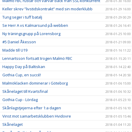
Malmö FBC rustar och värvar back från SSL-konkurrent
2018-01-30 16:00
Keller skrev ”livstidskontrakt” med sin moderklubb
2018-01-29 16:00
Tung seger i tuff batalj
2018-01-29 00:29
Se Herr A vs Kalmarsund på webben
2018-01-26 16:41
Ny träningsgrupp på Lorensborg
2018-01-25 10:00
#5 Daniel Åkesson
2018-01-21 09:00
Madde till U19
2018-01-16 11:22
Lennartsson fortsatt trogen Malmö FBC
2018-01-15 20:11
Happy Day på Baltiskan
2018-01-14 22:40
Gothia Cup, en succé!
2018-01-14 20:50
Malmöklacken dominerar i Göteborg
2018-01-06 15:00
Skånelaget till Kvartsfinal
2018-01-06 10:32
Gothia Cup - Lördag
2018-01-05 23:10
Skånlagstjejerna efter 1:a dagen
2018-01-05 16:10
Vinst mot samarbetsklubben Hvidovre
2018-01-05 15:46
Skånelaget
2018-01-04 11:20