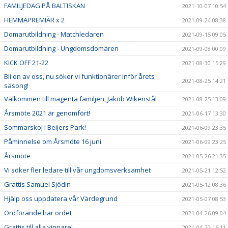
FAMILJEDAG PÅ BALTISKAN
2021-10-07 10:54
HEMMAPREMIÄR x 2
2021-09-24 08:38
Domarutbildning - Matchledaren
2021-09-15 09:05
Domarutbildning - Ungdomsdomaren
2021-09-08 00:09
KICK OFF 21-22
2021-08-30 15:29
Bli en av oss, nu söker vi funktionärer inför årets
2021-08-25 14:21
säsong!
Välkommen till magenta familjen, Jakob Wikenstål
2021-08-25 13:09
Årsmöte 2021 är genomfört!
2021-06-17 13:30
Sommarskoj i Beijers Park!
2021-06-09 23:35
Påminnelse om Årsmöte 16 juni
2021-06-09 23:25
Årsmöte
2021-05-26 21:35
Vi söker fler ledare till vår ungdomsverksamhet
2021-05-21 12:52
Grattis Samuel Sjödin
2021-05-12 08:36
Hjälp oss uppdatera vår Värdegrund
2021-05-07 08:53
Ordförande har ordet
2021-04-26 09:04
Grattis till alla vinnare!
2021-04-22 16:11