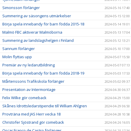
Simonsson förlänger
2024-05-16 17:40
Summering av säsongens utmärkelser
2024-05-15 12:00
Börja spela innebandy för barn födda 2015-18
2024-05-14 19:01
Malmö FBC aktiverar Malmöborna
2024-05-13 17:04
Summering av landslagshelgen i Finland
2024-05-12 13:21
Sannum förlänger
2024-05-10 17:00
Molin flyttas upp
2024-05-07 15:50
Premiär av ny ledarutbildning
2024-05-07 07:13
Börja spela innebandy för barn födda 2018-19
2024-05-03 17:53
Mårtenssons Trafikskola förlänger
2024-05-02 09:37
Presentation av Intermontage
2024-04-30 06:37
Felix Wilke gör comeback
2024-04-29 15:00
Skånes Idrottsledarstipendie till William Ahlgren
2024-04-29 06:50
Provträna med JAS Herr vecka 18
2024-04-28 10:58
Christofer Sjöstrand gör comeback
2024-04-26 16:05
Oscar Franco de Castro förlänger
2024-04-25 17:36