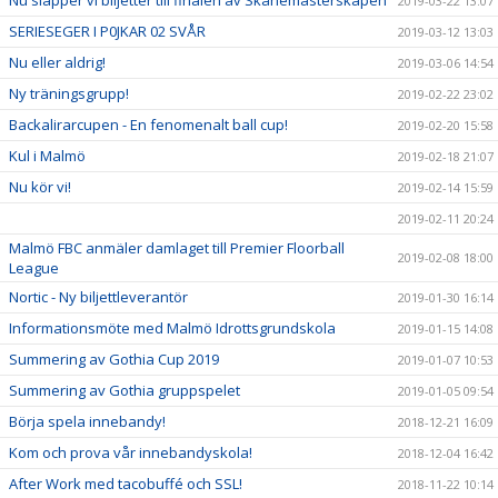
2019-03-22 13:07
SERIESEGER I P0JKAR 02 SVÅR
2019-03-12 13:03
Nu eller aldrig!
2019-03-06 14:54
Ny träningsgrupp!
2019-02-22 23:02
Backalirarcupen - En fenomenalt ball cup!
2019-02-20 15:58
Kul i Malmö
2019-02-18 21:07
Nu kör vi!
2019-02-14 15:59
2019-02-11 20:24
Malmö FBC anmäler damlaget till Premier Floorball
2019-02-08 18:00
League
Nortic - Ny biljettleverantör
2019-01-30 16:14
Informationsmöte med Malmö Idrottsgrundskola
2019-01-15 14:08
Summering av Gothia Cup 2019
2019-01-07 10:53
Summering av Gothia gruppspelet
2019-01-05 09:54
Börja spela innebandy!
2018-12-21 16:09
Kom och prova vår innebandyskola!
2018-12-04 16:42
After Work med tacobuffé och SSL!
2018-11-22 10:14