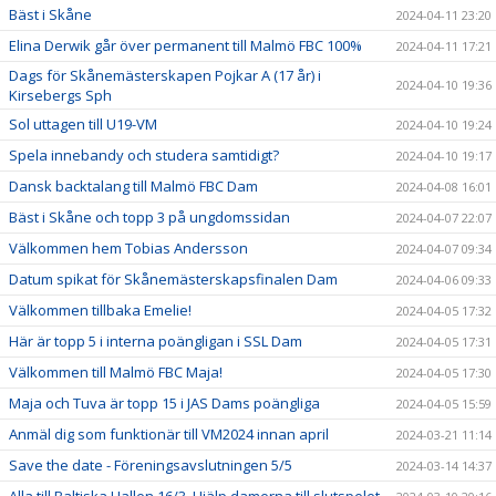
Bäst i Skåne
2024-04-11 23:20
Elina Derwik går över permanent till Malmö FBC 100%
2024-04-11 17:21
Dags för Skånemästerskapen Pojkar A (17 år) i
2024-04-10 19:36
Kirsebergs Sph
Sol uttagen till U19-VM
2024-04-10 19:24
Spela innebandy och studera samtidigt?
2024-04-10 19:17
Dansk backtalang till Malmö FBC Dam
2024-04-08 16:01
Bäst i Skåne och topp 3 på ungdomssidan
2024-04-07 22:07
Välkommen hem Tobias Andersson
2024-04-07 09:34
Datum spikat för Skånemästerskapsfinalen Dam
2024-04-06 09:33
Välkommen tillbaka Emelie!
2024-04-05 17:32
Här är topp 5 i interna poängligan i SSL Dam
2024-04-05 17:31
Välkommen till Malmö FBC Maja!
2024-04-05 17:30
Maja och Tuva är topp 15 i JAS Dams poängliga
2024-04-05 15:59
Anmäl dig som funktionär till VM2024 innan april
2024-03-21 11:14
Save the date - Föreningsavslutningen 5/5
2024-03-14 14:37
Alla till Baltiska Hallen 16/3. Hjälp damerna till slutspelet