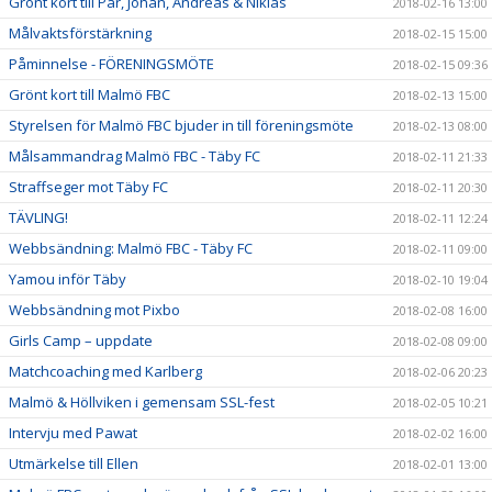
Grönt kort till Pär, Johan, Andreas & Niklas
2018-02-16 13:00
Målvaktsförstärkning
2018-02-15 15:00
Påminnelse - FÖRENINGSMÖTE
2018-02-15 09:36
Grönt kort till Malmö FBC
2018-02-13 15:00
Styrelsen för Malmö FBC bjuder in till föreningsmöte
2018-02-13 08:00
Målsammandrag Malmö FBC - Täby FC
2018-02-11 21:33
Straffseger mot Täby FC
2018-02-11 20:30
TÄVLING!
2018-02-11 12:24
Webbsändning: Malmö FBC - Täby FC
2018-02-11 09:00
Yamou inför Täby
2018-02-10 19:04
Webbsändning mot Pixbo
2018-02-08 16:00
Girls Camp – uppdate
2018-02-08 09:00
Matchcoaching med Karlberg
2018-02-06 20:23
Malmö & Höllviken i gemensam SSL-fest
2018-02-05 10:21
Intervju med Pawat
2018-02-02 16:00
Utmärkelse till Ellen
2018-02-01 13:00