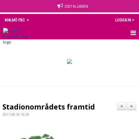
2007 KLUBBEN
MALMÖ FBC
LOGGA IN
HEM
NYHETER
OM KLUBBEN
KONTAKT
KALENDER
Stadionområdets framtid
<
>
MEDLEM
2017-08-30 10:29
MATCHER