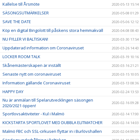
Kallelse till Årsmöte
2020-05-13 15:14
SÄSONGSUTMÄRKELSER
2020-05-08 01:29
SAVE THE DATE
2020-05-06 12:12
Köp en digital Bingolott till påskens stora hemmakväll
2020-04-08 08:43
NU FYLLER VI BALTISKAN!
2020-03-30 17:54
Uppdaterad information om Coronaviruset
2020-03-26 14:43
LOCKER ROOM TALK
2020-03-19 10:16
Skånemästerskapen är inställt
2020-03-16 21:21
Senaste nytt om coronaviruset
2020-03-15 10:05
Information gällande Coronaviruset
2020-03-13 08:36
HAPPY DAY
2020-02-24 13:53
Nu är anmälan till Spelarutvecklingen säsongen
2020-02-16 09:28
2020/2021 öppen!
Sportlovsaktiviteter - Kul i Malmö
2020-02-14 17:00
KICKSTARTA SPORTLOVET MED DUBBLA ELITMATCHER
2020-02-14 14:03
Malmö FBC och SSL-cirkusen flyttar in i Burlövshallen
2020-02-04 09:09
Söndagsunderhållning i Baltiskan