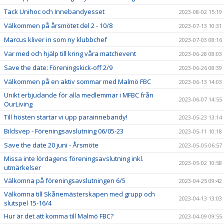
Tack Unihoc och Innebandyesset
2023-08-02 15:19
Välkommen på årsmötet del 2 - 10/8
2023-07-13 10:31
Marcus kliver in som ny klubbchef
2023-07-03 08:16
Var med och hjälp till kring våra matchevent
2023-06-28 08:03
Save the date: Föreningskick-off 2/9
2023-06-26 08:39
Välkommen på en aktiv sommar med Malmö FBC
2023-06-13 14:03
Unikt erbjudande för alla medlemmar i MFBC från
2023-06-07 14:55
OurLiving
Till hösten startar vi upp parainnebandy!
2023-05-23 13:14
Bildsvep - Föreningsavslutning 06/05-23
2023-05-11 10:18
Save the date 20 juni - Årsmöte
2023-05-05 06:57
Missa inte lördagens föreningsavslutning inkl.
2023-05-02 10:58
utmärkelser
Välkomna på föreningsavslutningen 6/5
2023-04-25 09:42
Välkomna till Skånemästerskapen med grupp och
2023-04-13 13:03
slutspel 15-16/4
Hur är det att komma till Malmö FBC?
2023-04-09 09:55