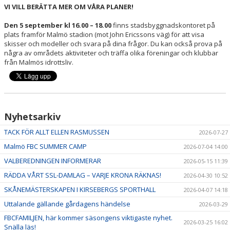
VI VILL BERÄTTA MER OM VÅRA PLANER!
Den 5 september kl 16.00 – 18.00
finns stadsbyggnadskontoret på
plats framför Malmö stadion (mot John Ericssons väg) för att visa
skisser och modeller och svara på dina frågor. Du kan också prova på
några av områdets aktiviteter och träffa olika föreningar och klubbar
från Malmös idrottsliv.
Nyhetsarkiv
TACK FÖR ALLT ELLEN RASMUSSEN
2026-07-27
Malmö FBC SUMMER CAMP
2026-07-04 14:00
VALBEREDNINGEN INFORMERAR
2026-05-15 11:39
RÄDDA VÅRT SSL-DAMLAG – VARJE KRONA RÄKNAS!
2026-04-30 10:52
SKÅNEMÄSTERSKAPEN I KIRSEBERGS SPORTHALL
2026-04-07 14:18
Uttalande gällande gårdagens händelse
2026-03-29
FBCFAMILJEN, här kommer säsongens viktigaste nyhet.
2026-03-25 16:02
Snälla läs!