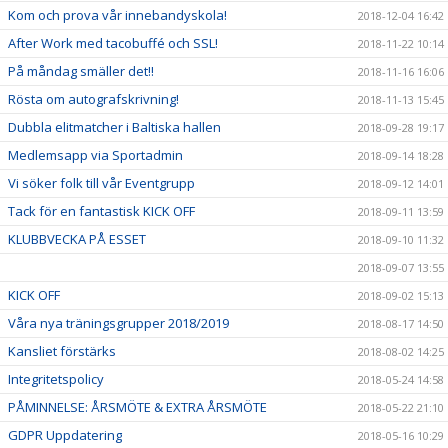
Kom och prova vår innebandyskola!
2018-12-04 16:42
After Work med tacobuffé och SSL!
2018-11-22 10:14
På måndag smäller det!!
2018-11-16 16:06
Rösta om autografskrivning!
2018-11-13 15:45
Dubbla elitmatcher i Baltiska hallen
2018-09-28 19:17
Medlemsapp via Sportadmin
2018-09-14 18:28
Vi söker folk till vår Eventgrupp
2018-09-12 14:01
Tack för en fantastisk KICK OFF
2018-09-11 13:59
KLUBBVECKA PÅ ESSET
2018-09-10 11:32
2018-09-07 13:55
KICK OFF
2018-09-02 15:13
Våra nya träningsgrupper 2018/2019
2018-08-17 14:50
Kansliet förstärks
2018-08-02 14:25
Integritetspolicy
2018-05-24 14:58
PÅMINNELSE: ÅRSMÖTE & EXTRA ÅRSMÖTE
2018-05-22 21:10
GDPR Uppdatering
2018-05-16 10:29