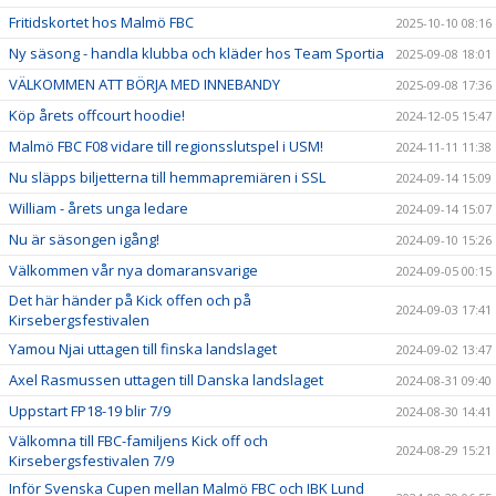
Fritidskortet hos Malmö FBC
2025-10-10 08:16
Ny säsong - handla klubba och kläder hos Team Sportia
2025-09-08 18:01
VÄLKOMMEN ATT BÖRJA MED INNEBANDY
2025-09-08 17:36
Köp årets offcourt hoodie!
2024-12-05 15:47
Malmö FBC F08 vidare till regionsslutspel i USM!
2024-11-11 11:38
Nu släpps biljetterna till hemmapremiären i SSL
2024-09-14 15:09
William - årets unga ledare
2024-09-14 15:07
Nu är säsongen igång!
2024-09-10 15:26
Välkommen vår nya domaransvarige
2024-09-05 00:15
Det här händer på Kick offen och på
2024-09-03 17:41
Kirsebergsfestivalen
Yamou Njai uttagen till finska landslaget
2024-09-02 13:47
Axel Rasmussen uttagen till Danska landslaget
2024-08-31 09:40
Uppstart FP18-19 blir 7/9
2024-08-30 14:41
Välkomna till FBC-familjens Kick off och
2024-08-29 15:21
Kirsebergsfestivalen 7/9
Inför Svenska Cupen mellan Malmö FBC och IBK Lund