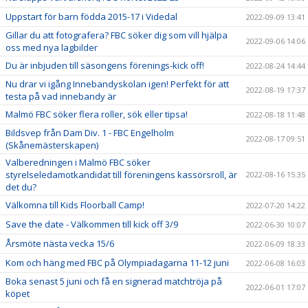
Uppstart för barn födda 2015-17 i Videdal
2022-09-09 13:41
Gillar du att fotografera? FBC söker dig som vill hjälpa
2022-09-06 14:06
oss med nya lagbilder
Du är inbjuden till säsongens förenings-kick off!
2022-08-24 14:44
Nu drar vi igång Innebandyskolan igen! Perfekt för att
2022-08-19 17:37
testa på vad innebandy är
Malmö FBC söker flera roller, sök eller tipsa!
2022-08-18 11:48
Bildsvep från Dam Div. 1 - FBC Engelholm
2022-08-17 09:51
(Skånemästerskapen)
Valberedningen i Malmö FBC söker
styrelseledamotkandidat till föreningens kassörsroll, är
2022-08-16 15:35
det du?
Välkomna till Kids Floorball Camp!
2022-07-20 14:22
Save the date - Välkommen till kick off 3/9
2022-06-30 10:07
Årsmöte nästa vecka 15/6
2022-06-09 18:33
Kom och häng med FBC på Olympiadagarna 11-12 juni
2022-06-08 16:03
Boka senast 5 juni och få en signerad matchtröja på
2022-06-01 17:07
köpet