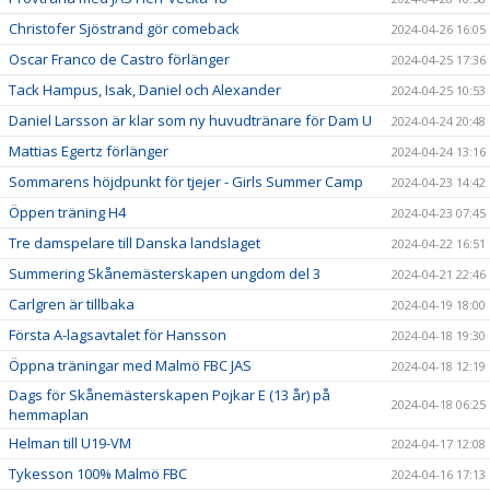
Christofer Sjöstrand gör comeback
2024-04-26 16:05
Oscar Franco de Castro förlänger
2024-04-25 17:36
Tack Hampus, Isak, Daniel och Alexander
2024-04-25 10:53
Daniel Larsson är klar som ny huvudtränare för Dam U
2024-04-24 20:48
Mattias Egertz förlänger
2024-04-24 13:16
Sommarens höjdpunkt för tjejer - Girls Summer Camp
2024-04-23 14:42
Öppen träning H4
2024-04-23 07:45
Tre damspelare till Danska landslaget
2024-04-22 16:51
Summering Skånemästerskapen ungdom del 3
2024-04-21 22:46
Carlgren är tillbaka
2024-04-19 18:00
Första A-lagsavtalet för Hansson
2024-04-18 19:30
Öppna träningar med Malmö FBC JAS
2024-04-18 12:19
Dags för Skånemästerskapen Pojkar E (13 år) på
2024-04-18 06:25
hemmaplan
Helman till U19-VM
2024-04-17 12:08
Tykesson 100% Malmö FBC
2024-04-16 17:13