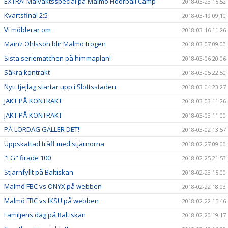
EXTRA! Målvaktsspecial på Malmö Floorball Camp
2018-03-23 15:52
Kvartsfinal 2:5
2018-03-19 09:10
Vi möblerar om
2018-03-16 11:26
Mainz Ohlsson blir Malmö trogen
2018-03-07 09:00
Sista seriematchen på himmaplan!
2018-03-06 20:06
Säkra kontrakt
2018-03-05 22:50
Nytt tjejlag startar upp i Slottsstaden
2018-03-04 23:27
JAKT PÅ KONTRAKT
2018-03-03 11:26
JAKT PÅ KONTRAKT
2018-03-03 11:00
PÅ LÖRDAG GÄLLER DET!
2018-03-02 13:57
Uppskattad träff med stjärnorna
2018-02-27 09:00
"LG" firade 100
2018-02-25 21:53
Stjärnfyllt på Baltiskan
2018-02-23 15:00
Malmö FBC vs ONYX på webben
2018-02-22 18:03
Malmö FBC vs IKSU på webben
2018-02-22 15:46
Familjens dag på Baltiskan
2018-02-20 19:17