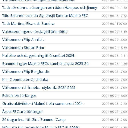
Tack för denna säsongen och tiden Hampus och Jimmy
2024-06-14 11:50
Tiltu Siltanen och Ida Gyllensjö lämnar Malmö FBC
2024-06-13 17:52
Tack Martina, Elsa och Sandra
2024-06-11 07:00
Valberedningens förslag till årsmötet
2024-06-09 18:19
Välkommen Filip Ahnfelt
2024-06-07 16:00
Välkommen Stefan Prim
2024-06-04 15:59
Kallelse och dagordning till årsmötet 2024
2024-06-03 19:51
Summering av Malmö FBCs samhällsnytta 2023-24
2024-06-03 11:36
Välkommen Filip Borglundh
2024-05-28 17:00
Kim Clemedtson är tillbaka
2024-05-27 17:00
Välkommen till Innebandykonfa 2024-2025
2024-05-26 17:09
Eskelinen förlänger
2024-05-24 16:00
Gratis aktiviteter i Malmö hela sommaren 2024
2024-05-23 10:20
Årets FBC:are förlänger
2024-05-22 12:00
26 dagar kvar till Girls Summer Camp
2024-05-21 10:08
Målvaktstalang ansluter Malmö FBC till 100%
2024-05-20 14:33