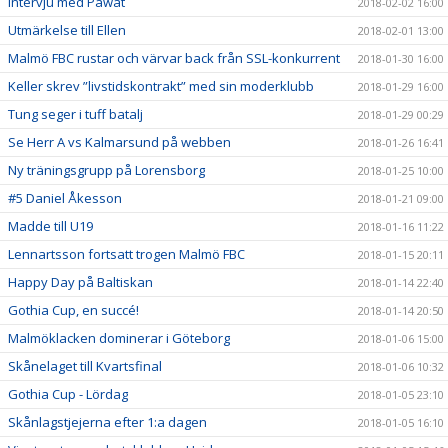
Intervju med Pawat
2018-02-02 16:00
Utmärkelse till Ellen
2018-02-01 13:00
Malmö FBC rustar och värvar back från SSL-konkurrent
2018-01-30 16:00
Keller skrev ”livstidskontrakt” med sin moderklubb
2018-01-29 16:00
Tung seger i tuff batalj
2018-01-29 00:29
Se Herr A vs Kalmarsund på webben
2018-01-26 16:41
Ny träningsgrupp på Lorensborg
2018-01-25 10:00
#5 Daniel Åkesson
2018-01-21 09:00
Madde till U19
2018-01-16 11:22
Lennartsson fortsatt trogen Malmö FBC
2018-01-15 20:11
Happy Day på Baltiskan
2018-01-14 22:40
Gothia Cup, en succé!
2018-01-14 20:50
Malmöklacken dominerar i Göteborg
2018-01-06 15:00
Skånelaget till Kvartsfinal
2018-01-06 10:32
Gothia Cup - Lördag
2018-01-05 23:10
Skånlagstjejerna efter 1:a dagen
2018-01-05 16:10