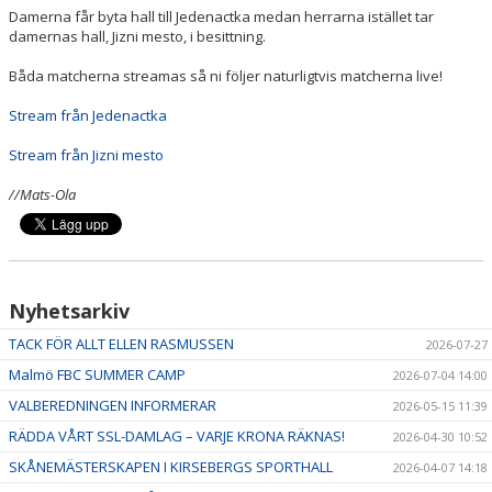
Damerna får byta hall till Jedenactka medan herrarna istället tar
damernas hall, Jizni mesto, i besittning.
Båda matcherna streamas så ni följer naturligtvis matcherna live!
Stream från Jedenactka
Stream från Jizni mesto
//Mats-Ola
Nyhetsarkiv
TACK FÖR ALLT ELLEN RASMUSSEN
2026-07-27
Malmö FBC SUMMER CAMP
2026-07-04 14:00
VALBEREDNINGEN INFORMERAR
2026-05-15 11:39
RÄDDA VÅRT SSL-DAMLAG – VARJE KRONA RÄKNAS!
2026-04-30 10:52
SKÅNEMÄSTERSKAPEN I KIRSEBERGS SPORTHALL
2026-04-07 14:18