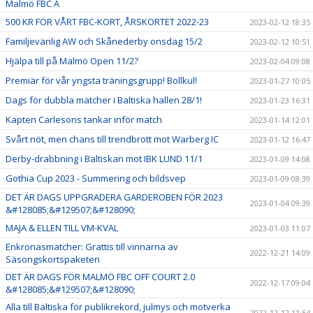
Malmö FBC A
500 KR FÖR VÅRT FBC-KORT, ÅRSKORTET 2022-23
2023-02-12 18:35
Familjevänlig AW och Skånederby onsdag 15/2
2023-02-12 10:51
Hjälpa till på Malmö Open 11/2?
2023-02-04 09:08
Premiär för vår yngsta träningsgrupp! Bollkul!
2023-01-27 10:05
Dags för dubbla matcher i Baltiska hallen 28/1!
2023-01-23 16:31
Kapten Carlesons tankar inför match
2023-01-14 12:01
Svårt nöt, men chans till trendbrott mot Warberg IC
2023-01-12 16:47
Derby-drabbning i Baltiskan mot IBK LUND 11/1
2023-01-09 14:08
Gothia Cup 2023 - Summering och bildsvep
2023-01-09 08:39
DET ÄR DAGS UPPGRADERA GARDEROBEN FÖR 2023
2023-01-04 09:39
&#128085;&#129507;&#128090;
MAJA & ELLEN TILL VM-KVAL
2023-01-03 11:07
Enkronasmatcher: Grattis till vinnarna av
2022-12-21 14:09
Säsongskortspaketen
DET ÄR DAGS FÖR MALMÖ FBC OFF COURT 2.0
2022-12-17 09:04
&#128085;&#129507;&#128090;
Alla till Baltiska för publikrekord, julmys och motverka
2022-12-12 11:54