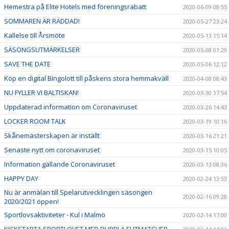
Hemestra på Elite Hotels med föreningsrabatt
2020-06-09 08:55
SOMMAREN ÄR RÄDDAD!
2020-05-27 23:24
Kallelse till Årsmöte
2020-05-13 15:14
SÄSONGSUTMÄRKELSER
2020-05-08 01:29
SAVE THE DATE
2020-05-06 12:12
Köp en digital Bingolott till påskens stora hemmakväll
2020-04-08 08:43
NU FYLLER VI BALTISKAN!
2020-03-30 17:54
Uppdaterad information om Coronaviruset
2020-03-26 14:43
LOCKER ROOM TALK
2020-03-19 10:16
Skånemästerskapen är inställt
2020-03-16 21:21
Senaste nytt om coronaviruset
2020-03-15 10:05
Information gällande Coronaviruset
2020-03-13 08:36
HAPPY DAY
2020-02-24 13:53
Nu är anmälan till Spelarutvecklingen säsongen
2020-02-16 09:28
2020/2021 öppen!
Sportlovsaktiviteter - Kul i Malmö
2020-02-14 17:00