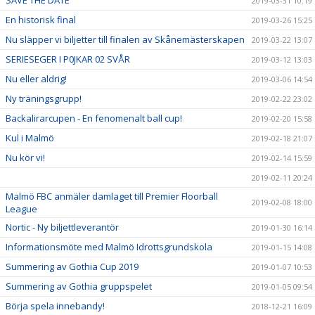
SAVE THE DATE
2019-03-31 10:19
En historisk final
2019-03-26 15:25
Nu släpper vi biljetter till finalen av Skånemästerskapen
2019-03-22 13:07
SERIESEGER I P0JKAR 02 SVÅR
2019-03-12 13:03
Nu eller aldrig!
2019-03-06 14:54
Ny träningsgrupp!
2019-02-22 23:02
Backalirarcupen - En fenomenalt ball cup!
2019-02-20 15:58
Kul i Malmö
2019-02-18 21:07
Nu kör vi!
2019-02-14 15:59
2019-02-11 20:24
Malmö FBC anmäler damlaget till Premier Floorball
2019-02-08 18:00
League
Nortic - Ny biljettleverantör
2019-01-30 16:14
Informationsmöte med Malmö Idrottsgrundskola
2019-01-15 14:08
Summering av Gothia Cup 2019
2019-01-07 10:53
Summering av Gothia gruppspelet
2019-01-05 09:54
Börja spela innebandy!
2018-12-21 16:09