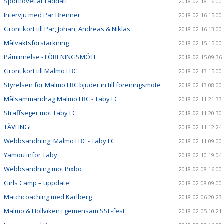
Sportlovet är räddat!
2018-02-18 16:00
Intervju med Pär Brenner
2018-02-16 15:00
Grönt kort till Pär, Johan, Andreas & Niklas
2018-02-16 13:00
Målvaktsförstärkning
2018-02-15 15:00
Påminnelse - FÖRENINGSMÖTE
2018-02-15 09:36
Grönt kort till Malmö FBC
2018-02-13 15:00
Styrelsen för Malmö FBC bjuder in till föreningsmöte
2018-02-13 08:00
Målsammandrag Malmö FBC - Täby FC
2018-02-11 21:33
Straffseger mot Täby FC
2018-02-11 20:30
TÄVLING!
2018-02-11 12:24
Webbsändning: Malmö FBC - Täby FC
2018-02-11 09:00
Yamou inför Täby
2018-02-10 19:04
Webbsändning mot Pixbo
2018-02-08 16:00
Girls Camp – uppdate
2018-02-08 09:00
Matchcoaching med Karlberg
2018-02-06 20:23
Malmö & Höllviken i gemensam SSL-fest
2018-02-05 10:21