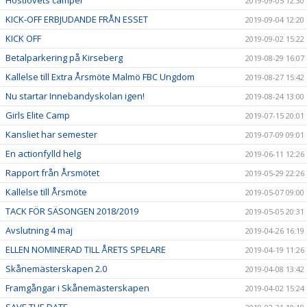
Höstlovets camper
2019-09-05 12:30
KICK-OFF ERBJUDANDE FRÅN ESSET
2019-09-04 12:20
KICK OFF
2019-09-02 15:22
Betalparkering på Kirseberg
2019-08-29 16:07
Kallelse till Extra Årsmöte Malmö FBC Ungdom
2019-08-27 15:42
Nu startar Innebandyskolan igen!
2019-08-24 13:00
Girls Elite Camp
2019-07-15 20:01
Kansliet har semester
2019-07-09 09:01
En actionfylld helg
2019-06-11 12:26
Rapport från Årsmötet
2019-05-29 22:26
Kallelse till Årsmöte
2019-05-07 09:00
TACK FÖR SÄSONGEN 2018/2019
2019-05-05 20:31
Avslutning 4 maj
2019-04-26 16:19
ELLEN NOMINERAD TILL ÅRETS SPELARE
2019-04-19 11:26
Skånemästerskapen 2.0
2019-04-08 13:42
Framgångar i Skånemästerskapen
2019-04-02 15:24