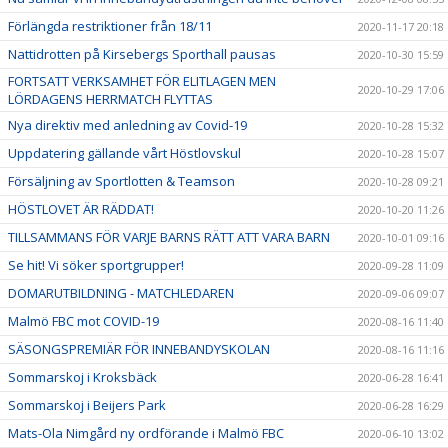
Förlängda restriktioner från 18/11
2020-11-17 20:18
Nattidrotten på Kirsebergs Sporthall pausas
2020-10-30 15:59
FORTSATT VERKSAMHET FÖR ELITLAGEN MEN
2020-10-29 17:06
LÖRDAGENS HERRMATCH FLYTTAS
Nya direktiv med anledning av Covid-19
2020-10-28 15:32
Uppdatering gällande vårt Höstlovskul
2020-10-28 15:07
Försäljning av Sportlotten & Teamson
2020-10-28 09:21
HÖSTLOVET ÄR RÄDDAT!
2020-10-20 11:26
TILLSAMMANS FÖR VARJE BARNS RÄTT ATT VARA BARN
2020-10-01 09:16
Se hit! Vi söker sportgrupper!
2020-09-28 11:09
DOMARUTBILDNING - MATCHLEDAREN
2020-09-06 09:07
Malmö FBC mot COVID-19
2020-08-16 11:40
SÄSONGSPREMIÄR FÖR INNEBANDYSKOLAN
2020-08-16 11:16
Sommarskoj i Kroksbäck
2020-06-28 16:41
Sommarskoj i Beijers Park
2020-06-28 16:29
Mats-Ola Nimgård ny ordförande i Malmö FBC
2020-06-10 13:02