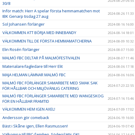
2024-08-29 06:55
30/8
Inför match: Herr A spelar första hemmamatchen mot
2024-08-26 11:33
IBK Genarp tisdag 27 aug
Sol Johansen förlänger
2024-08-16 16:00
VÄLKOMMEN ATT BÖRJA MED INNEBANDY
2024-08-14 18:01
VÄLKOMMEN TILL DE FÖRSTA HEMMAMATCHERNA
2024-08-09 10:32
Elin Rosén förlänger
2024-08-07 15:00
MALMÖ FBC DELTAR PÅ MALMÖFESTIVALEN
2024-08-07 11:46
Materialare/lagledare till Herr Elit
2024-08-06 17:18
MAJA HELMAN LÄMNAR MALMÖ FBC
2024-08-06 16:06
MALMÖ FBC FÖRLÄNGER SAMARBETE MED SMAK SAK
2024-07-23 22:55
FÖR HÅLLBAR OCH MILJÖVÄNLIG CATERING
MALMÖ FBC FÖRLÄNGER SAMARBETE MED WANGESKOG
2024-07-16 15:46
FÖR EN HÅLLBAR FRAMTID
VÄLKOMMEN HEM IGEN AXEL!
2024-07-09 17:02
Andersson gör comeback
2024-06-19 16:00
Bäst i Skåne igen, Ellen Rasmussen!
2024-06-19 07:43
Välkomna till FBC-familjen, Söderslätts GK!
2024-06-17 14:47