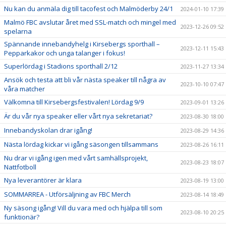
Nu kan du anmäla dig till tacofest och Malmöderby 24/1
2024-01-10 17:39
Malmö FBC avslutar året med SSL-match och mingel med
2023-12-26 09:52
spelarna
Spännande innebandyhelg i Kirsebergs sporthall –
2023-12-11 15:43
Pepparkakor och unga talanger i fokus!
Superlördag i Stadions sporthall 2/12
2023-11-27 13:34
Ansök och testa att bli vår nästa speaker till några av
2023-10-10 07:47
våra matcher
Välkomna till Kirsebergsfestivalen! Lördag 9/9
2023-09-01 13:26
Är du vår nya speaker eller vårt nya sekretariat?
2023-08-30 18:00
Innebandyskolan drar igång!
2023-08-29 14:36
Nästa lördag kickar vi igång säsongen tillsammans
2023-08-26 16:11
Nu drar vi igång igen med vårt samhällsprojekt,
2023-08-23 18:07
Nattfotboll
Nya leverantörer är klara
2023-08-19 13:00
SOMMARREA - Utförsäljning av FBC Merch
2023-08-14 18:49
Ny säsong igång! Vill du vara med och hjälpa till som
2023-08-10 20:25
funktionär?