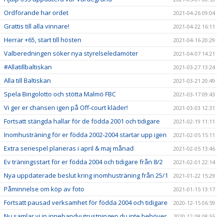
Ordförande har ordet
2021-04-26 09:04
Grattis till alla vinnare!
2021-04-22 16:11
Herrar +65, start till hösten
2021-04-16 20:29
Valberedningen söker nya styrelseledamöter
2021-04-07 14:21
#Allatillbaltiskan
2021-03-27 13:24
Alla till Baltiskan
2021-03-21 20:49
Spela Bingolotto och stötta Malmö FBC
2021-03-17 09:43
Vi ger er chansen igen på Off-court kläder!
2021-03-03 12:31
Fortsatt stängda hallar för de födda 2001 och tidigare
2021-02-19 11:11
Inomhusträning för er födda 2002-2004 startar upp igen
2021-02-05 15:11
Extra seriespel planeras i april & maj månad
2021-02-05 13:46
Ev träningsstart för er födda 2004 och tidigare från 8/2
2021-02-01 22:14
Nya uppdaterade beslut kring inomhusträning från 25/1
2021-01-22 15:29
Påminnelse om köp av foto
2021-01-15 13:17
Fortsatt pausad verksamhet för födda 2004 och tidigare
2020-12-15 06:59
Nu samlar vi in innebandyutrustningen du inte behöver
2020-12-08 08:55