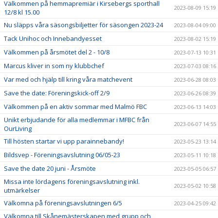
Välkommen på hemmapremiär i Kirsebergs sporthall
2023-08-09 15:19
12/8 kl 15.00
Nu släpps våra säsongsbiljetter för säsongen 2023-24
2023-08-04 09:00
Tack Unihoc och Innebandyesset
2023-08-02 15:19
Välkommen på årsmötet del 2 - 10/8
2023-07-13 10:31
Marcus kliver in som ny klubbchef
2023-07-03 08:16
Var med och hjälp till kring våra matchevent
2023-06-28 08:03
Save the date: Föreningskick-off 2/9
2023-06-26 08:39
Välkommen på en aktiv sommar med Malmö FBC
2023-06-13 14:03
Unikt erbjudande för alla medlemmar i MFBC från
2023-06-07 14:55
OurLiving
Till hösten startar vi upp parainnebandy!
2023-05-23 13:14
Bildsvep - Föreningsavslutning 06/05-23
2023-05-11 10:18
Save the date 20 juni - Årsmöte
2023-05-05 06:57
Missa inte lördagens föreningsavslutning inkl.
2023-05-02 10:58
utmärkelser
Välkomna på föreningsavslutningen 6/5
2023-04-25 09:42
Välkomna till Skånemästerskapen med grupp och