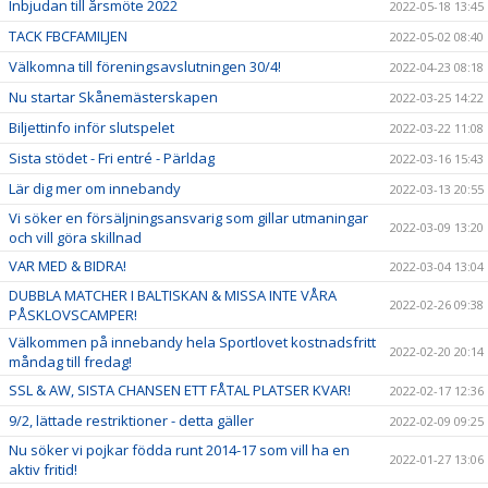
Inbjudan till årsmöte 2022
2022-05-18 13:45
TACK FBCFAMILJEN
2022-05-02 08:40
Välkomna till föreningsavslutningen 30/4!
2022-04-23 08:18
Nu startar Skånemästerskapen
2022-03-25 14:22
Biljettinfo inför slutspelet
2022-03-22 11:08
Sista stödet - Fri entré - Pärldag
2022-03-16 15:43
Lär dig mer om innebandy
2022-03-13 20:55
Vi söker en försäljningsansvarig som gillar utmaningar
2022-03-09 13:20
och vill göra skillnad
VAR MED & BIDRA!
2022-03-04 13:04
DUBBLA MATCHER I BALTISKAN & MISSA INTE VÅRA
2022-02-26 09:38
PÅSKLOVSCAMPER!
Välkommen på innebandy hela Sportlovet kostnadsfritt
2022-02-20 20:14
måndag till fredag!
SSL & AW, SISTA CHANSEN ETT FÅTAL PLATSER KVAR!
2022-02-17 12:36
9/2, lättade restriktioner - detta gäller
2022-02-09 09:25
Nu söker vi pojkar födda runt 2014-17 som vill ha en
2022-01-27 13:06
aktiv fritid!