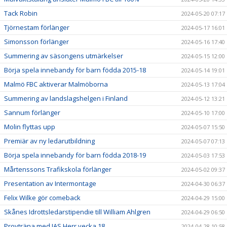
Tack Robin
2024-05-20 07:17
Tjörnestam förlänger
2024-05-17 16:01
Simonsson förlänger
2024-05-16 17:40
Summering av säsongens utmärkelser
2024-05-15 12:00
Börja spela innebandy för barn födda 2015-18
2024-05-14 19:01
Malmö FBC aktiverar Malmöborna
2024-05-13 17:04
Summering av landslagshelgen i Finland
2024-05-12 13:21
Sannum förlänger
2024-05-10 17:00
Molin flyttas upp
2024-05-07 15:50
Premiär av ny ledarutbildning
2024-05-07 07:13
Börja spela innebandy för barn födda 2018-19
2024-05-03 17:53
Mårtenssons Trafikskola förlänger
2024-05-02 09:37
Presentation av Intermontage
2024-04-30 06:37
Felix Wilke gör comeback
2024-04-29 15:00
Skånes Idrottsledarstipendie till William Ahlgren
2024-04-29 06:50
Provträna med JAS Herr vecka 18
2024-04-28 10:58