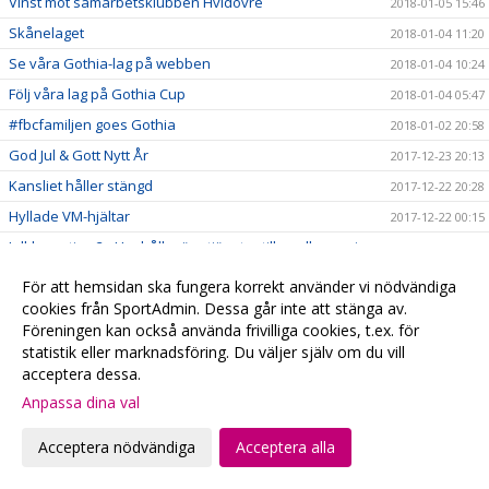
Vinst mot samarbetsklubben Hvidovre
2018-01-05 15:46
Skånelaget
2018-01-04 11:20
Se våra Gothia-lag på webben
2018-01-04 10:24
Följ våra lag på Gothia Cup
2018-01-04 05:47
#fbcfamiljen goes Gothia
2018-01-02 20:58
God Jul & Gott Nytt År
2017-12-23 20:13
Kansliet håller stängd
2017-12-22 20:28
Hyllade VM-hjältar
2017-12-22 00:15
Julklappstips 2 - Hushållsnära tjänster till medlemspriser
2017-12-21 12:31
Damerna vidare i SkM
2017-12-21 10:10
För att hemsidan ska fungera korrekt använder vi nödvändiga
Målvaktsträning
cookies från SportAdmin. Dessa går inte att stänga av.
2017-12-21 09:52
Föreningen kan också använda frivilliga cookies, t.ex. för
Julklappstips 1 – Teamson Webbutik
2017-12-20 17:23
statistik eller marknadsföring. Du väljer själv om du vill
0 poäng...
2017-12-17 01:35
acceptera dessa.
FRI ENTRÉ
Anpassa dina val
2017-12-15 20:16
Ta med kastarmen på lördag!
2017-12-15 20:13
Acceptera nödvändiga
Acceptera alla
Musikhjälpen - Malmö FBCs insamlingsbössa
2017-12-13 00:34