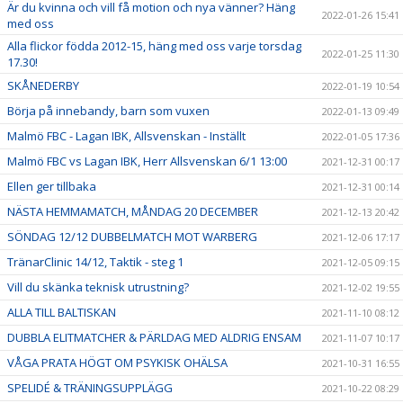
Är du kvinna och vill få motion och nya vänner? Häng
2022-01-26 15:41
med oss
Alla flickor födda 2012-15, häng med oss varje torsdag
2022-01-25 11:30
17.30!
SKÅNEDERBY
2022-01-19 10:54
Börja på innebandy, barn som vuxen
2022-01-13 09:49
Malmö FBC - Lagan IBK, Allsvenskan - Inställt
2022-01-05 17:36
Malmö FBC vs Lagan IBK, Herr Allsvenskan 6/1 13:00
2021-12-31 00:17
Ellen ger tillbaka
2021-12-31 00:14
NÄSTA HEMMAMATCH, MÅNDAG 20 DECEMBER
2021-12-13 20:42
SÖNDAG 12/12 DUBBELMATCH MOT WARBERG
2021-12-06 17:17
TränarClinic 14/12, Taktik - steg 1
2021-12-05 09:15
Vill du skänka teknisk utrustning?
2021-12-02 19:55
ALLA TILL BALTISKAN
2021-11-10 08:12
DUBBLA ELITMATCHER & PÄRLDAG MED ALDRIG ENSAM
2021-11-07 10:17
VÅGA PRATA HÖGT OM PSYKISK OHÄLSA
2021-10-31 16:55
SPELIDÉ & TRÄNINGSUPPLÄGG
2021-10-22 08:29