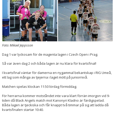
HALL OF FAME
Foto: Mikael Jeppsson
Dag 1 var lyckosam för de magenta lagen i Czech Open i Prag.
Så var även dag 2 och båda lagen är nu klara för kvartsfinal!
I kvartsfinal väntar för damerna en nygammal bekantskap i RIG Umeå,
ett lag som många av tjejerna i laget mött på juniornivå.
Matchen spelas klockan 11:50 lördag förmiddag.
För herrarna kommer motståndet inte vara klart förrän imorgon vid 9-
tiden då Black Angels match mot Kanonyri Kladno är färdigspelad.
Båda lagen är tjeckiska och får knappt två timmar på sig att ladda då
kvartsfinalen startar 10:40.