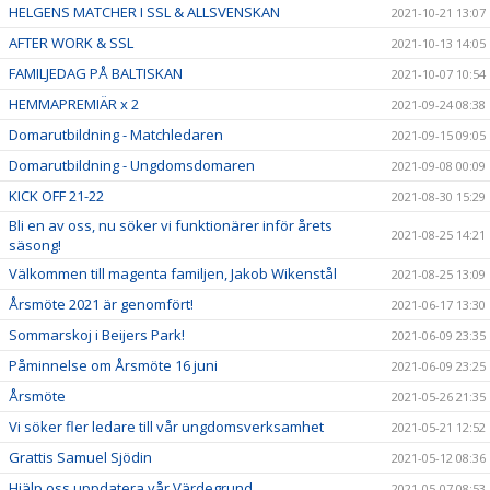
HELGENS MATCHER I SSL & ALLSVENSKAN
2021-10-21 13:07
AFTER WORK & SSL
2021-10-13 14:05
FAMILJEDAG PÅ BALTISKAN
2021-10-07 10:54
HEMMAPREMIÄR x 2
2021-09-24 08:38
Domarutbildning - Matchledaren
2021-09-15 09:05
Domarutbildning - Ungdomsdomaren
2021-09-08 00:09
KICK OFF 21-22
2021-08-30 15:29
Bli en av oss, nu söker vi funktionärer inför årets
2021-08-25 14:21
säsong!
Välkommen till magenta familjen, Jakob Wikenstål
2021-08-25 13:09
Årsmöte 2021 är genomfört!
2021-06-17 13:30
Sommarskoj i Beijers Park!
2021-06-09 23:35
Påminnelse om Årsmöte 16 juni
2021-06-09 23:25
Årsmöte
2021-05-26 21:35
Vi söker fler ledare till vår ungdomsverksamhet
2021-05-21 12:52
Grattis Samuel Sjödin
2021-05-12 08:36
Hjälp oss uppdatera vår Värdegrund
2021-05-07 08:53