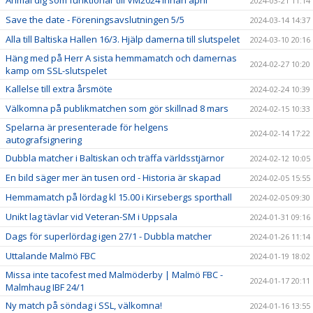
Anmäl dig som funktionär till VM2024 innan april
2024-03-21 11:14
Save the date - Föreningsavslutningen 5/5
2024-03-14 14:37
Alla till Baltiska Hallen 16/3. Hjälp damerna till slutspelet
2024-03-10 20:16
Häng med på Herr A sista hemmamatch och damernas
2024-02-27 10:20
kamp om SSL-slutspelet
Kallelse till extra årsmöte
2024-02-24 10:39
Välkomna på publikmatchen som gör skillnad 8 mars
2024-02-15 10:33
Spelarna är presenterade för helgens
2024-02-14 17:22
autografsignering
Dubbla matcher i Baltiskan och träffa världsstjärnor
2024-02-12 10:05
En bild säger mer än tusen ord - Historia är skapad
2024-02-05 15:55
Hemmamatch på lördag kl 15.00 i Kirsebergs sporthall
2024-02-05 09:30
Unikt lag tävlar vid Veteran-SM i Uppsala
2024-01-31 09:16
Dags för superlördag igen 27/1 - Dubbla matcher
2024-01-26 11:14
Uttalande Malmö FBC
2024-01-19 18:02
Missa inte tacofest med Malmöderby | Malmö FBC -
2024-01-17 20:11
Malmhaug IBF 24/1
Ny match på söndag i SSL, välkomna!
2024-01-16 13:55