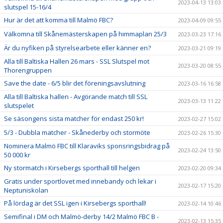
2023-04-13 13:03
slutspel 15-16/4
Hur är det att komma till Malmö FBC?
2023-04-09 09:55
Välkomna till Skånemästerskapen på himmaplan 25/3
2023-03-23 17:16
Är du nyfiken på styrelsearbete eller känner en?
2023-03-21 09:19
Alla till Baltiska Hallen 26 mars - SSL Slutspel mot
2023-03-20 08:55
Thorengruppen
Save the date - 6/5 blir det föreningsavslutning
2023-03-16 16:58
Alla till Baltiska hallen - Avgörande match till SSL
2023-03-13 11:22
slutspelet
Se säsongens sista matcher för endast 250 kr!
2023-02-27 15:02
5/3 - Dubbla matcher - Skånederby och stormöte
2023-02-26 15:30
Nominera Malmö FBC till Klaraviks sponsringsbidrag på
2023-02-24 13:50
50 000 kr
Ny stormatch i Kirsebergs sporthall till helgen
2023-02-20 09:34
Gratis under sportlovet med innebandy och lekar i
2023-02-17 15:20
Neptuniskolan
På lördag är det SSL igen i Kirsebergs sporthall!
2023-02-14 10:46
Semifinal i DM och Malmö-derby 14/2 Malmö FBC B -
2023-02-13 15:35