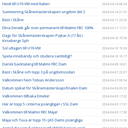
Heidi till U19-VM med Italien
2024-04-16 08:24
Summerring Skånemästerskapen ungdom del 2
2024-04-14 21:57
Bäst i Skåne
2024-04-11 23:20
Elina Derwik går över permanent till Malmö FBC 100%
2024-04-11 17:21
Dags för Skånemästerskapen Pojkar A (17 år) i
2024-04-10 19:36
Kirsebergs Sph
Sol uttagen till U19-VM
2024-04-10 19:24
Spela innebandy och studera samtidigt?
2024-04-10 19:17
Dansk backtalang till Malmö FBC Dam
2024-04-08 16:01
Bäst i Skåne och topp 3 på ungdomssidan
2024-04-07 22:07
Välkommen hem Tobias Andersson
2024-04-07 09:34
Datum spikat för Skånemästerskapsfinalen Dam
2024-04-06 09:33
Välkommen tillbaka Emelie!
2024-04-05 17:32
Här är topp 5 i interna poängligan i SSL Dam
2024-04-05 17:31
Välkommen till Malmö FBC Maja!
2024-04-05 17:30
Maja och Tuva är topp 15 i JAS Dams poängliga
2024-04-05 15:59