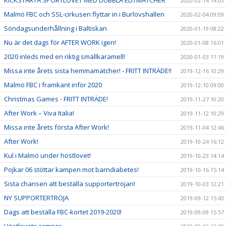
KICKSTARTA SPORTLOVET MED DUBBLA ELITMATCHER
2020-02-14 14:03
Malmö FBC och SSL-cirkusen flyttar in i Burlövshallen
2020-02-04 09:09
Söndagsunderhållning i Baltiskan
2020-01-19 08:22
Nu är det dags för AFTER WORK igen!
2020-01-08 16:01
2020 inleds med en riktig smällkaramell!
2020-01-03 11:19
Missa inte årets sista hemmamatcher! - FRITT INTRÄDE!!
2019-12-16 10:29
Malmö FBC i framkant inför 2020
2019-12-10 09:00
Christmas Games - FRITT INTRÄDE!
2019-11-27 10:20
After Work – Viva Italia!
2019-11-12 10:29
Missa inte årets första After Work!
2019-11-04 12:46
After Work!
2019-10-24 16:12
Kul i Malmö under höstlovet!
2019-10-23 14:14
Pojkar 06 stöttar kampen mot barndiabetes!
2019-10-16 15:14
Sista chansen att beställa supportertröjan!
2019-10-03 12:21
NY SUPPORTERTRÖJA
2019-09-12 15:43
Dags att beställa FBC-kortet 2019-2020!
2019-09-09 15:57