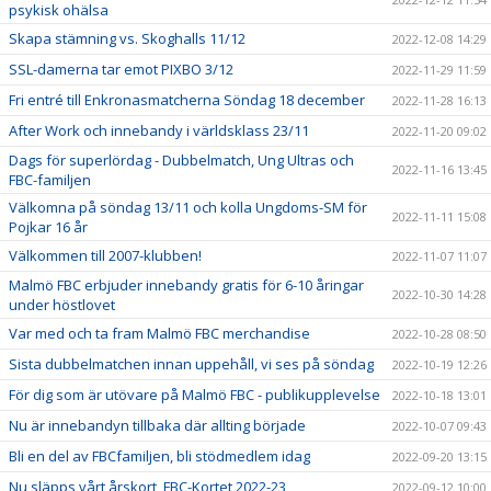
psykisk ohälsa
Skapa stämning vs. Skoghalls 11/12
2022-12-08 14:29
SSL-damerna tar emot PIXBO 3/12
2022-11-29 11:59
Fri entré till Enkronasmatcherna Söndag 18 december
2022-11-28 16:13
After Work och innebandy i världsklass 23/11
2022-11-20 09:02
Dags för superlördag - Dubbelmatch, Ung Ultras och
2022-11-16 13:45
FBC-familjen
Välkomna på söndag 13/11 och kolla Ungdoms-SM för
2022-11-11 15:08
Pojkar 16 år
Välkommen till 2007-klubben!
2022-11-07 11:07
Malmö FBC erbjuder innebandy gratis för 6-10 åringar
2022-10-30 14:28
under höstlovet
Var med och ta fram Malmö FBC merchandise
2022-10-28 08:50
Sista dubbelmatchen innan uppehåll, vi ses på söndag
2022-10-19 12:26
För dig som är utövare på Malmö FBC - publikupplevelse
2022-10-18 13:01
Nu är innebandyn tillbaka där allting började
2022-10-07 09:43
Bli en del av FBCfamiljen, bli stödmedlem idag
2022-09-20 13:15
Nu släpps vårt årskort, FBC-Kortet 2022-23
2022-09-12 10:00