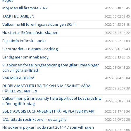
köpet
Inbjudan till årsmöte 2022
2022-05-18 13:45
TACK FBCFAMILJEN
2022-05-02 08:40
Välkomna till föreningsavslutningen 30/4!
2022-04-23 08:18
Nu startar Skånemästerskapen
2022-03-25 14:22
Biljettinfo inför slutspelet
2022-03-22 11:08
Sista stödet - Fri entré - Pärldag
2022-03-16 15:43
Lär dig mer om innebandy
2022-03-13 20:55
Vi söker en försäljningsansvarig som gillar utmaningar
2022-03-09 13:20
och vill göra skillnad
VAR MED & BIDRA!
2022-03-04 13:04
DUBBLA MATCHER I BALTISKAN & MISSA INTE VÅRA
2022-02-26 09:38
PÅSKLOVSCAMPER!
Välkommen på innebandy hela Sportlovet kostnadsfritt
2022-02-20 20:14
måndag till fredag!
SSL & AW, SISTA CHANSEN ETT FÅTAL PLATSER KVAR!
2022-02-17 12:36
9/2, lättade restriktioner - detta gäller
2022-02-09 09:25
Nu söker vi pojkar födda runt 2014-17 som vill ha en
2022-01-27 13:06