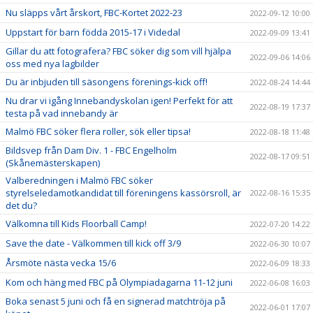
Nu släpps vårt årskort, FBC-Kortet 2022-23
2022-09-12 10:00
Uppstart för barn födda 2015-17 i Videdal
2022-09-09 13:41
Gillar du att fotografera? FBC söker dig som vill hjälpa
2022-09-06 14:06
oss med nya lagbilder
Du är inbjuden till säsongens förenings-kick off!
2022-08-24 14:44
Nu drar vi igång Innebandyskolan igen! Perfekt för att
2022-08-19 17:37
testa på vad innebandy är
Malmö FBC söker flera roller, sök eller tipsa!
2022-08-18 11:48
Bildsvep från Dam Div. 1 - FBC Engelholm
2022-08-17 09:51
(Skånemästerskapen)
Valberedningen i Malmö FBC söker
styrelseledamotkandidat till föreningens kassörsroll, är
2022-08-16 15:35
det du?
Välkomna till Kids Floorball Camp!
2022-07-20 14:22
Save the date - Välkommen till kick off 3/9
2022-06-30 10:07
Årsmöte nästa vecka 15/6
2022-06-09 18:33
Kom och häng med FBC på Olympiadagarna 11-12 juni
2022-06-08 16:03
Boka senast 5 juni och få en signerad matchtröja på
2022-06-01 17:07