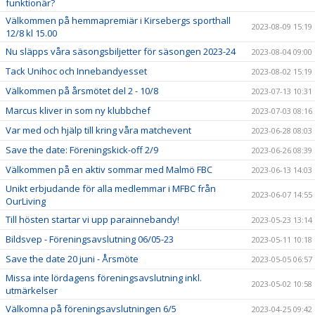
funktionär?
Välkommen på hemmapremiär i Kirsebergs sporthall
2023-08-09 15:19
12/8 kl 15.00
Nu släpps våra säsongsbiljetter för säsongen 2023-24
2023-08-04 09:00
Tack Unihoc och Innebandyesset
2023-08-02 15:19
Välkommen på årsmötet del 2 - 10/8
2023-07-13 10:31
Marcus kliver in som ny klubbchef
2023-07-03 08:16
Var med och hjälp till kring våra matchevent
2023-06-28 08:03
Save the date: Föreningskick-off 2/9
2023-06-26 08:39
Välkommen på en aktiv sommar med Malmö FBC
2023-06-13 14:03
Unikt erbjudande för alla medlemmar i MFBC från
2023-06-07 14:55
OurLiving
Till hösten startar vi upp parainnebandy!
2023-05-23 13:14
Bildsvep - Föreningsavslutning 06/05-23
2023-05-11 10:18
Save the date 20 juni - Årsmöte
2023-05-05 06:57
Missa inte lördagens föreningsavslutning inkl.
2023-05-02 10:58
utmärkelser
Välkomna på föreningsavslutningen 6/5
2023-04-25 09:42