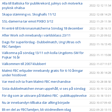
Alla till Baltiska för publikrekord, julmys och motverka
2022-12-12 11:54
psykisk ohälsa
Skapa stämning vs. Skoghalls 11/12
2022-12-08 14:29
SSL-damerna tar emot PIXBO 3/12
2022-11-29 11:59
Fri entré till Enkronasmatcherna Söndag 18 december
2022-11-28 16:13
After Work och innebandy i världsklass 23/11
2022-11-20 09:02
Dags för superlördag - Dubbelmatch, Ung Ultras och
2022-11-16 13:45
FBC-familjen
Välkomna på söndag 13/11 och kolla Ungdoms-SM för
2022-11-11 15:08
Pojkar 16 år
Välkommen till 2007-klubben!
2022-11-07 11:07
Malmö FBC erbjuder innebandy gratis för 6-10 åringar
2022-10-30 14:28
under höstlovet
Var med och ta fram Malmö FBC merchandise
2022-10-28 08:50
Sista dubbelmatchen innan uppehåll, vi ses på söndag
2022-10-19 12:26
För dig som är utövare på Malmö FBC - publikupplevelse
2022-10-18 13:01
Nu är innebandyn tillbaka där allting började
2022-10-07 09:43
Bli en del av FBCfamiljen, bli stödmedlem idag
2022-09-20 13:15