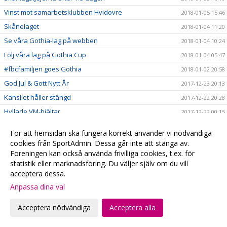
Vinst mot samarbetsklubben Hvidovre
2018-01-05 15:46
Skånelaget
2018-01-04 11:20
Se våra Gothia-lag på webben
2018-01-04 10:24
Följ våra lag på Gothia Cup
2018-01-04 05:47
#fbcfamiljen goes Gothia
2018-01-02 20:58
God Jul & Gott Nytt År
2017-12-23 20:13
Kansliet håller stängd
2017-12-22 20:28
Hyllade VM-hjältar
2017-12-22 00:15
Julklappstips 2 - Hushållsnära tjänster till medlemspriser
2017-12-21 12:31
För att hemsidan ska fungera korrekt använder vi nödvändiga
Damerna vidare i SkM
2017-12-21 10:10
cookies från SportAdmin. Dessa går inte att stänga av.
Föreningen kan också använda frivilliga cookies, t.ex. för
Målvaktsträning
2017-12-21 09:52
statistik eller marknadsföring. Du väljer själv om du vill
Julklappstips 1 – Teamson Webbutik
2017-12-20 17:23
acceptera dessa.
0 poäng...
2017-12-17 01:35
Anpassa dina val
FRI ENTRÉ
2017-12-15 20:16
Acceptera nödvändiga
Acceptera alla
Ta med kastarmen på lördag!
2017-12-15 20:13
Musikhjälpen - Malmö FBCs insamlingsbössa
2017-12-13 00:34