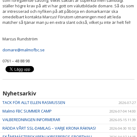
som föregående säsong. Vilket såklart är superkul men samtidigt
ställer högre krav på att vi har gott om välutbildade domare. Så du som
är intresserad och nyfiken på att påbörja en domarkarriär ska
omedelbart kontakta Marcus! Förutom utmaningen med att leda
matcher så tjänar man ju en extra slant också, vilket ju inte är helt fel!
Marcus Rundström
domare@malmofbc.se
0761 – 48 88 98
Nyhetsarkiv
TACK FÖR ALLT ELLEN RASMUSSEN
2026-07-27
Malmö FBC SUMMER CAMP
2026-07-04 14:00
VALBEREDNINGEN INFORMERAR
2026-05-15 11:39
RÄDDA VÅRT SSL-DAMLAG – VARJE KRONA RÄKNAS!
2026-04-30 10:52
SKÅNEMÄSTERSKAPEN I KIRSEBERGS SPORTHALL
2026-04-07 14:18