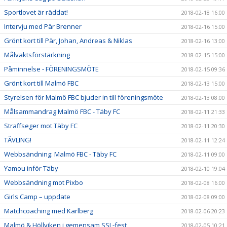
Sportlovet är räddat!
2018-02-18 16:00
Intervju med Pär Brenner
2018-02-16 15:00
Grönt kort till Pär, Johan, Andreas & Niklas
2018-02-16 13:00
Målvaktsförstärkning
2018-02-15 15:00
Påminnelse - FÖRENINGSMÖTE
2018-02-15 09:36
Grönt kort till Malmö FBC
2018-02-13 15:00
Styrelsen för Malmö FBC bjuder in till föreningsmöte
2018-02-13 08:00
Målsammandrag Malmö FBC - Täby FC
2018-02-11 21:33
Straffseger mot Täby FC
2018-02-11 20:30
TÄVLING!
2018-02-11 12:24
Webbsändning: Malmö FBC - Täby FC
2018-02-11 09:00
Yamou inför Täby
2018-02-10 19:04
Webbsändning mot Pixbo
2018-02-08 16:00
Girls Camp – uppdate
2018-02-08 09:00
Matchcoaching med Karlberg
2018-02-06 20:23
Malmö & Höllviken i gemensam SSL-fest
2018-02-05 10:21