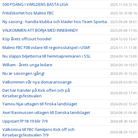
500 POÄNG I VÄRLDENS BÄSTA LIGA
2025-11-06 12:16
Fritidskortet hos Malmö FBC
2025-10-10 08:16
Ny säsong - handla klubba och kläder hos Team Sportia
2025-09-08 18:01
VÄLKOMMEN ATT BÖRJA MED INNEBANDY
2025-09-08 17:36
Köp årets offcourt hoodie!
2024-12-05 15:47
Malmö FBC F08 vidare till regionsslutspel i USM!
2024-11-11 11:38
Nu släpps biljetterna till hemmapremiären i SSL
2024-09-14 15:09
William - årets unga ledare
2024-09-14 15:07
Nu är säsongen igång!
2024-09-10 15:26
Välkommen vår nya domaransvarige
2024-09-05 00:15
Det här händer på Kick offen och på
2024-09-03 17:41
Kirsebergsfestivalen
Yamou Njai uttagen till finska landslaget
2024-09-02 13:47
Axel Rasmussen uttagen till Danska landslaget
2024-08-31 09:40
Uppstart FP18-19 blir 7/9
2024-08-30 14:41
Välkomna till FBC-familjens Kick off och
2024-08-29 15:21
Kirsebergsfestivalen 7/9