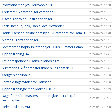
Provträna med JAS Herr vecka 18
2024-04-28 10:58
Christofer Sjöstrand gör comeback
2024-04-26 16:05
Oscar Franco de Castro förlänger
2024-04-25 17:36
Tack Hampus, Isak, Daniel och Alexander
2024-04-25 10:53
Daniel Larsson är klar som ny huvudtränare för Dam U
2024-04-24 20:48
Mattias Egertz förlänger
2024-04-24 13:16
Sommarens höjdpunkt för tjejer - Girls Summer Camp
2024-04-23 14:42
Öppen träning H4
2024-04-23 07:45
Tre damspelare till Danska landslaget
2024-04-22 16:51
Summering Skånemästerskapen ungdom del 3
2024-04-21 22:46
Carlgren är tillbaka
2024-04-19 18:00
Första A-lagsavtalet för Hansson
2024-04-18 19:30
Öppna träningar med Malmö FBC JAS
2024-04-18 12:19
Dags för Skånemästerskapen Pojkar E (13 år) på
2024-04-18 06:25
hemmaplan
Helman till U19-VM
2024-04-17 12:08