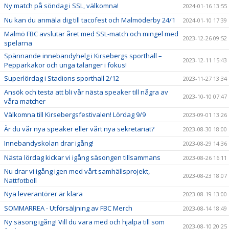
Ny match på söndag i SSL, välkomna!
2024-01-16 13:55
Nu kan du anmäla dig till tacofest och Malmöderby 24/1
2024-01-10 17:39
Malmö FBC avslutar året med SSL-match och mingel med
2023-12-26 09:52
spelarna
Spännande innebandyhelg i Kirsebergs sporthall –
2023-12-11 15:43
Pepparkakor och unga talanger i fokus!
Superlördag i Stadions sporthall 2/12
2023-11-27 13:34
Ansök och testa att bli vår nästa speaker till några av
2023-10-10 07:47
våra matcher
Välkomna till Kirsebergsfestivalen! Lördag 9/9
2023-09-01 13:26
Är du vår nya speaker eller vårt nya sekretariat?
2023-08-30 18:00
Innebandyskolan drar igång!
2023-08-29 14:36
Nästa lördag kickar vi igång säsongen tillsammans
2023-08-26 16:11
Nu drar vi igång igen med vårt samhällsprojekt,
2023-08-23 18:07
Nattfotboll
Nya leverantörer är klara
2023-08-19 13:00
SOMMARREA - Utförsäljning av FBC Merch
2023-08-14 18:49
Ny säsong igång! Vill du vara med och hjälpa till som
2023-08-10 20:25