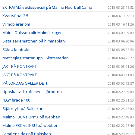
EXTRA! Målvaktsspecial på Malmö Floorball Camp
2018-03-23 15:52
Kvartsfinal 2:5
2018-03-19 09:10
Vi möblerar om
2018-03-16 11:26
Mainz Ohlsson blir Malmö trogen
2018-03-07 09:00
Sista seriematchen på himmaplan!
2018-03-06 20:06
Säkra kontrakt
2018-03-05 22:50
Nytt tjejlag startar upp i Slottsstaden
2018-03-04 23:27
JAKT PÅ KONTRAKT
2018-03-03 11:26
JAKT PÅ KONTRAKT
2018-03-03 11:00
PÅ LÖRDAG GÄLLER DET!
2018-03-02 13:57
Uppskattad träff med stjärnorna
2018-02-27 09:00
"LG" firade 100
2018-02-25 21:53
Stjärnfyllt på Baltiskan
2018-02-23 15:00
Malmö FBC vs ONYX på webben
2018-02-22 18:03
Malmö FBC vs IKSU på webben
2018-02-22 15:46
Familjens dag på Baltiskan
2018-02-20 19:17