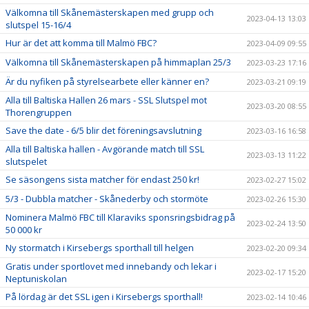
Välkomna till Skånemästerskapen med grupp och
2023-04-13 13:03
slutspel 15-16/4
Hur är det att komma till Malmö FBC?
2023-04-09 09:55
Välkomna till Skånemästerskapen på himmaplan 25/3
2023-03-23 17:16
Är du nyfiken på styrelsearbete eller känner en?
2023-03-21 09:19
Alla till Baltiska Hallen 26 mars - SSL Slutspel mot
2023-03-20 08:55
Thorengruppen
Save the date - 6/5 blir det föreningsavslutning
2023-03-16 16:58
Alla till Baltiska hallen - Avgörande match till SSL
2023-03-13 11:22
slutspelet
Se säsongens sista matcher för endast 250 kr!
2023-02-27 15:02
5/3 - Dubbla matcher - Skånederby och stormöte
2023-02-26 15:30
Nominera Malmö FBC till Klaraviks sponsringsbidrag på
2023-02-24 13:50
50 000 kr
Ny stormatch i Kirsebergs sporthall till helgen
2023-02-20 09:34
Gratis under sportlovet med innebandy och lekar i
2023-02-17 15:20
Neptuniskolan
På lördag är det SSL igen i Kirsebergs sporthall!
2023-02-14 10:46