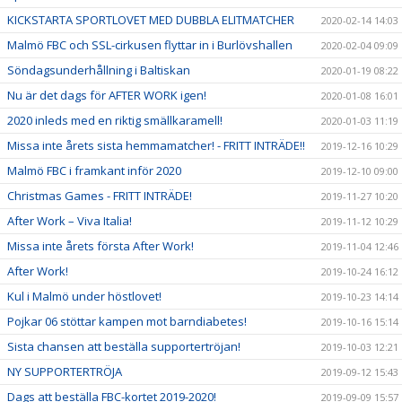
KICKSTARTA SPORTLOVET MED DUBBLA ELITMATCHER
2020-02-14 14:03
Malmö FBC och SSL-cirkusen flyttar in i Burlövshallen
2020-02-04 09:09
Söndagsunderhållning i Baltiskan
2020-01-19 08:22
Nu är det dags för AFTER WORK igen!
2020-01-08 16:01
2020 inleds med en riktig smällkaramell!
2020-01-03 11:19
Missa inte årets sista hemmamatcher! - FRITT INTRÄDE!!
2019-12-16 10:29
Malmö FBC i framkant inför 2020
2019-12-10 09:00
Christmas Games - FRITT INTRÄDE!
2019-11-27 10:20
After Work – Viva Italia!
2019-11-12 10:29
Missa inte årets första After Work!
2019-11-04 12:46
After Work!
2019-10-24 16:12
Kul i Malmö under höstlovet!
2019-10-23 14:14
Pojkar 06 stöttar kampen mot barndiabetes!
2019-10-16 15:14
Sista chansen att beställa supportertröjan!
2019-10-03 12:21
NY SUPPORTERTRÖJA
2019-09-12 15:43
Dags att beställa FBC-kortet 2019-2020!
2019-09-09 15:57