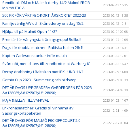
Semifinal i DM och Malmö-derby 14/2 Malmö FBC B -
2023-02-13 15:35
Malmö FBC A
500 KR FÖR VÅRT FBC-KORT, ÅRSKORTET 2022-23
2023-02-12 18:35
Familjevänlig AW och Skånederby onsdag 15/2
2023-02-12 10:51
Hjälpa till på Malmö Open 11/2?
2023-02-04 09:08
Premiär för vår yngsta träningsgrupp! Bollkul!
2023-01-27 10:05
Dags för dubbla matcher i Baltiska hallen 28/1!
2023-01-23 16:31
Kapten Carlesons tankar inför match
2023-01-14 12:01
Svårt nöt, men chans till trendbrott mot Warberg IC
2023-01-12 16:47
Derby-drabbning i Baltiskan mot IBK LUND 11/1
2023-01-09 14:08
Gothia Cup 2023 - Summering och bildsvep
2023-01-09 08:39
DET ÄR DAGS UPPGRADERA GARDEROBEN FÖR 2023
2023-01-04 09:39
&#128085;&#129507;&#128090;
MAJA & ELLEN TILL VM-KVAL
2023-01-03 11:07
Enkronasmatcher: Grattis till vinnarna av
2022-12-21 14:09
Säsongskortspaketen
DET ÄR DAGS FÖR MALMÖ FBC OFF COURT 2.0
2022-12-17 09:04
&#128085;&#129507;&#128090;