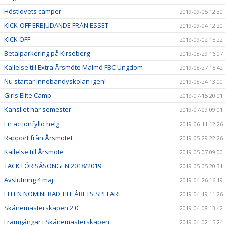
Höstlovets camper
2019-09-05 12:30
KICK-OFF ERBJUDANDE FRÅN ESSET
2019-09-04 12:20
KICK OFF
2019-09-02 15:22
Betalparkering på Kirseberg
2019-08-29 16:07
Kallelse till Extra Årsmöte Malmö FBC Ungdom
2019-08-27 15:42
Nu startar Innebandyskolan igen!
2019-08-24 13:00
Girls Elite Camp
2019-07-15 20:01
Kansliet har semester
2019-07-09 09:01
En actionfylld helg
2019-06-11 12:26
Rapport från Årsmötet
2019-05-29 22:26
Kallelse till Årsmöte
2019-05-07 09:00
TACK FÖR SÄSONGEN 2018/2019
2019-05-05 20:31
Avslutning 4 maj
2019-04-26 16:19
ELLEN NOMINERAD TILL ÅRETS SPELARE
2019-04-19 11:26
Skånemästerskapen 2.0
2019-04-08 13:42
Framgångar i Skånemästerskapen
2019-04-02 15:24