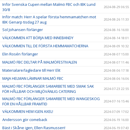
Inför Svenska Cupen mellan Malmö FBC och IBK Lund
2024-08-29 06:55
30/8
Inför match: Herr A spelar första hemmamatchen mot
2024-08-26 11:33
IBK Genarp tisdag 27 aug
Sol Johansen förlänger
2024-08-16 16:00
VÄLKOMMEN ATT BÖRJA MED INNEBANDY
2024-08-14 18:01
VÄLKOMMEN TILL DE FÖRSTA HEMMAMATCHERNA
2024-08-09 10:32
Elin Rosén förlänger
2024-08-07 15:00
MALMÖ FBC DELTAR PÅ MALMÖFESTIVALEN
2024-08-07 11:46
Materialare/lagledare till Herr Elit
2024-08-06 17:18
MAJA HELMAN LÄMNAR MALMÖ FBC
2024-08-06 16:06
MALMÖ FBC FÖRLÄNGER SAMARBETE MED SMAK SAK
2024-07-23 22:55
FÖR HÅLLBAR OCH MILJÖVÄNLIG CATERING
MALMÖ FBC FÖRLÄNGER SAMARBETE MED WANGESKOG
2024-07-16 15:46
FÖR EN HÅLLBAR FRAMTID
VÄLKOMMEN HEM IGEN AXEL!
2024-07-09 17:02
Andersson gör comeback
2024-06-19 16:00
Bäst i Skåne igen, Ellen Rasmussen!
2024-06-19 07:43