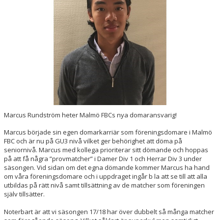
HALL OF FAME
Marcus Rundström heter Malmö FBCs nya domaransvarig!
Marcus började sin egen domarkarriär som föreningsdomare i Malmö
FBC och är nu på GU3 nivå vilket ger behörighet att döma på
seniornivå. Marcus med kollega prioriterar sitt dömande och hoppas
på att få några ”provmatcher” i Damer Div 1 och Herrar Div 3 under
säsongen. Vid sidan om det egna dömande kommer Marcus ha hand
om våra föreningsdomare och i uppdraget ingår b la att se till att alla
utbildas på rätt nivå samt tillsättning av de matcher som föreningen
själv tillsätter.
Noterbart är att vi säsongen 17/18 har över dubbelt så många matcher