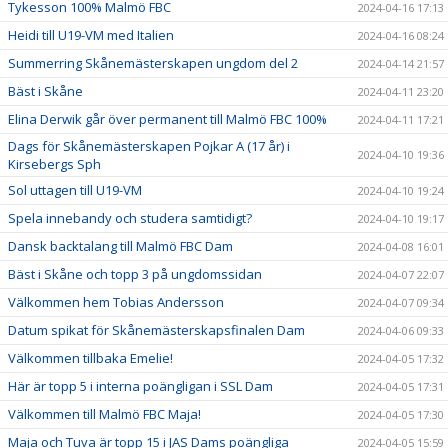
Tykesson 100% Malmö FBC
2024-04-16 17:13
Heidi till U19-VM med Italien
2024-04-16 08:24
Summerring Skånemästerskapen ungdom del 2
2024-04-14 21:57
Bäst i Skåne
2024-04-11 23:20
Elina Derwik går över permanent till Malmö FBC 100%
2024-04-11 17:21
Dags för Skånemästerskapen Pojkar A (17 år) i
2024-04-10 19:36
Kirsebergs Sph
Sol uttagen till U19-VM
2024-04-10 19:24
Spela innebandy och studera samtidigt?
2024-04-10 19:17
Dansk backtalang till Malmö FBC Dam
2024-04-08 16:01
Bäst i Skåne och topp 3 på ungdomssidan
2024-04-07 22:07
Välkommen hem Tobias Andersson
2024-04-07 09:34
Datum spikat för Skånemästerskapsfinalen Dam
2024-04-06 09:33
Välkommen tillbaka Emelie!
2024-04-05 17:32
Här är topp 5 i interna poängligan i SSL Dam
2024-04-05 17:31
Välkommen till Malmö FBC Maja!
2024-04-05 17:30
Maja och Tuva är topp 15 i JAS Dams poängliga
2024-04-05 15:59