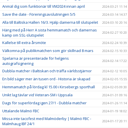
Anmäl dig som funktionär till VM2024 innan april
2024-03-21 11:14
Save the date - Föreningsavslutningen 5/5
2024-03-14 14:37
Alla till Baltiska Hallen 16/3. Hjälp damerna till slutspelet
2024-03-10 20:16
Häng med på Herr A sista hemmamatch och damernas
2024-02-27 10:20
kamp om SSL-slutspelet
Kallelse till extra årsmöte
2024-02-24 10:39
Välkomna på publikmatchen som gör skillnad 8 mars
2024-02-15 10:33
Spelarna är presenterade för helgens
2024-02-14 17:22
autografsignering
Dubbla matcher i Baltiskan och träffa världsstjärnor
2024-02-12 10:05
En bild säger mer än tusen ord - Historia är skapad
2024-02-05 15:55
Hemmamatch på lördag kl 15.00 i Kirsebergs sporthall
2024-02-05 09:30
Unikt lag tävlar vid Veteran-SM i Uppsala
2024-01-31 09:16
Dags för superlördag igen 27/1 - Dubbla matcher
2024-01-26 11:14
Uttalande Malmö FBC
2024-01-19 18:02
Missa inte tacofest med Malmöderby | Malmö FBC -
2024-01-17 20:11
Malmhaug IBF 24/1