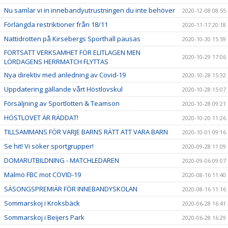
Nu samlar vi in innebandyutrustningen du inte behöver
2020-12-08 08:55
Förlängda restriktioner från 18/11
2020-11-17 20:18
Nattidrotten på Kirsebergs Sporthall pausas
2020-10-30 15:59
FORTSATT VERKSAMHET FÖR ELITLAGEN MEN
2020-10-29 17:06
LÖRDAGENS HERRMATCH FLYTTAS
Nya direktiv med anledning av Covid-19
2020-10-28 15:32
Uppdatering gällande vårt Höstlovskul
2020-10-28 15:07
Försäljning av Sportlotten & Teamson
2020-10-28 09:21
HÖSTLOVET ÄR RÄDDAT!
2020-10-20 11:26
TILLSAMMANS FÖR VARJE BARNS RÄTT ATT VARA BARN
2020-10-01 09:16
Se hit! Vi söker sportgrupper!
2020-09-28 11:09
DOMARUTBILDNING - MATCHLEDAREN
2020-09-06 09:07
Malmö FBC mot COVID-19
2020-08-16 11:40
SÄSONGSPREMIÄR FÖR INNEBANDYSKOLAN
2020-08-16 11:16
Sommarskoj i Kroksbäck
2020-06-28 16:41
Sommarskoj i Beijers Park
2020-06-28 16:29