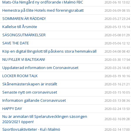
Mats-Ola Nimgård ny ordförande i Malmö FBC
2020-06-10 13:02
Hemestra på Elite Hotels med föreningsrabatt
2020-06-09 08:55
SOMMAREN ÄR RÄDDAD!
2020-05-27 23:24
Kallelse till Årsmöte
2020-05-13 15:14
SÄSONGSUTMÄRKELSER
2020-05-08 01:29
SAVE THE DATE
2020-05-06 12:12
Köp en digital Bingolott till påskens stora hemmakväll
2020-04-08 08:43
NU FYLLER VI BALTISKAN!
2020-03-30 17:54
Uppdaterad information om Coronaviruset
2020-03-26 14:43
LOCKER ROOM TALK
2020-03-19 10:16
Skånemästerskapen är inställt
2020-03-16 21:21
Senaste nytt om coronaviruset
2020-03-15 10:05
Information gällande Coronaviruset
2020-03-13 08:36
HAPPY DAY
2020-02-24 13:53
Nu är anmälan till Spelarutvecklingen säsongen
2020-02-16 09:28
2020/2021 öppen!
Sportlovsaktiviteter - Kul i Malmö
2020-02-14 17:00