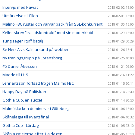
Intervju med Pawat
2018-02-02 16:00
Utmärkelse till Ellen
2018-02-01 13:00
Malmö FBC rustar och värvar back från SSL-konkurrent
2018-01-30 16:00
Keller skrev ”livstidskontrakt” med sin moderklubb
2018-01-29 16:00
Tung seger i tuff batalj
2018-01-29 00:29
Se Herr A vs Kalmarsund på webben
2018-01-26 16:41
Ny träningsgrupp på Lorensborg
2018-01-25 10:00
#5 Daniel Åkesson
2018-01-21 09:00
Madde till U19
2018-01-16 11:22
Lennartsson fortsatt trogen Malmö FBC
2018-01-15 20:11
Happy Day på Baltiskan
2018-01-14 22:40
Gothia Cup, en succé!
2018-01-14 20:50
Malmöklacken dominerar i Göteborg
2018-01-06 15:00
Skånelaget till Kvartsfinal
2018-01-06 10:32
Gothia Cup - Lördag
2018-01-05 23:10
Skånlagstjejerna efter 1:a dagen
2018-01-05 16:10