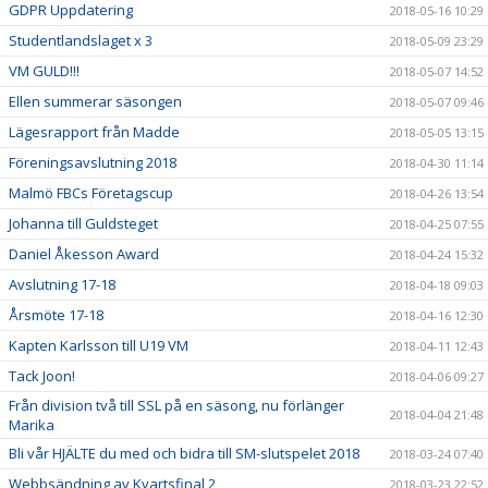
GDPR Uppdatering
2018-05-16 10:29
Studentlandslaget x 3
2018-05-09 23:29
VM GULD!!!
2018-05-07 14:52
Ellen summerar säsongen
2018-05-07 09:46
Lägesrapport från Madde
2018-05-05 13:15
Föreningsavslutning 2018
2018-04-30 11:14
Malmö FBCs Företagscup
2018-04-26 13:54
Johanna till Guldsteget
2018-04-25 07:55
Daniel Åkesson Award
2018-04-24 15:32
Avslutning 17-18
2018-04-18 09:03
Årsmöte 17-18
2018-04-16 12:30
Kapten Karlsson till U19 VM
2018-04-11 12:43
Tack Joon!
2018-04-06 09:27
Från division två till SSL på en säsong, nu förlänger
2018-04-04 21:48
Marika
Bli vår HJÄLTE du med och bidra till SM-slutspelet 2018
2018-03-24 07:40
Webbsändning av Kvartsfinal 2
2018-03-23 22:52