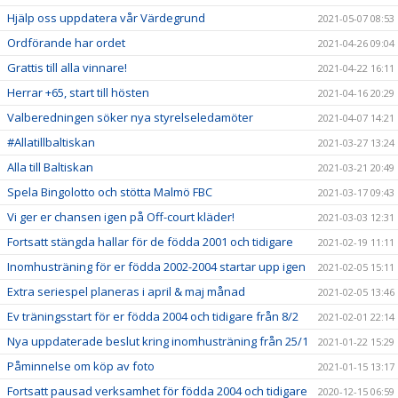
Hjälp oss uppdatera vår Värdegrund
2021-05-07 08:53
Ordförande har ordet
2021-04-26 09:04
Grattis till alla vinnare!
2021-04-22 16:11
Herrar +65, start till hösten
2021-04-16 20:29
Valberedningen söker nya styrelseledamöter
2021-04-07 14:21
#Allatillbaltiskan
2021-03-27 13:24
Alla till Baltiskan
2021-03-21 20:49
Spela Bingolotto och stötta Malmö FBC
2021-03-17 09:43
Vi ger er chansen igen på Off-court kläder!
2021-03-03 12:31
Fortsatt stängda hallar för de födda 2001 och tidigare
2021-02-19 11:11
Inomhusträning för er födda 2002-2004 startar upp igen
2021-02-05 15:11
Extra seriespel planeras i april & maj månad
2021-02-05 13:46
Ev träningsstart för er födda 2004 och tidigare från 8/2
2021-02-01 22:14
Nya uppdaterade beslut kring inomhusträning från 25/1
2021-01-22 15:29
Påminnelse om köp av foto
2021-01-15 13:17
Fortsatt pausad verksamhet för födda 2004 och tidigare
2020-12-15 06:59