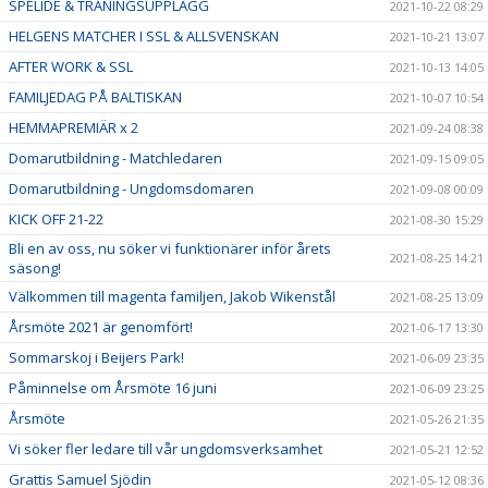
SPELIDÉ & TRÄNINGSUPPLÄGG
2021-10-22 08:29
HELGENS MATCHER I SSL & ALLSVENSKAN
2021-10-21 13:07
AFTER WORK & SSL
2021-10-13 14:05
FAMILJEDAG PÅ BALTISKAN
2021-10-07 10:54
HEMMAPREMIÄR x 2
2021-09-24 08:38
Domarutbildning - Matchledaren
2021-09-15 09:05
Domarutbildning - Ungdomsdomaren
2021-09-08 00:09
KICK OFF 21-22
2021-08-30 15:29
Bli en av oss, nu söker vi funktionärer inför årets
2021-08-25 14:21
säsong!
Välkommen till magenta familjen, Jakob Wikenstål
2021-08-25 13:09
Årsmöte 2021 är genomfört!
2021-06-17 13:30
Sommarskoj i Beijers Park!
2021-06-09 23:35
Påminnelse om Årsmöte 16 juni
2021-06-09 23:25
Årsmöte
2021-05-26 21:35
Vi söker fler ledare till vår ungdomsverksamhet
2021-05-21 12:52
Grattis Samuel Sjödin
2021-05-12 08:36