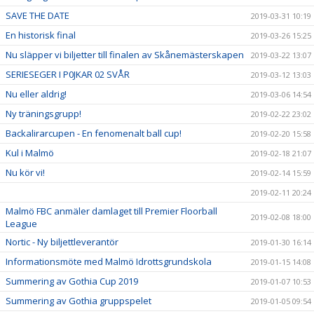
SAVE THE DATE
2019-03-31 10:19
En historisk final
2019-03-26 15:25
Nu släpper vi biljetter till finalen av Skånemästerskapen
2019-03-22 13:07
SERIESEGER I P0JKAR 02 SVÅR
2019-03-12 13:03
Nu eller aldrig!
2019-03-06 14:54
Ny träningsgrupp!
2019-02-22 23:02
Backalirarcupen - En fenomenalt ball cup!
2019-02-20 15:58
Kul i Malmö
2019-02-18 21:07
Nu kör vi!
2019-02-14 15:59
2019-02-11 20:24
Malmö FBC anmäler damlaget till Premier Floorball
2019-02-08 18:00
League
Nortic - Ny biljettleverantör
2019-01-30 16:14
Informationsmöte med Malmö Idrottsgrundskola
2019-01-15 14:08
Summering av Gothia Cup 2019
2019-01-07 10:53
Summering av Gothia gruppspelet
2019-01-05 09:54