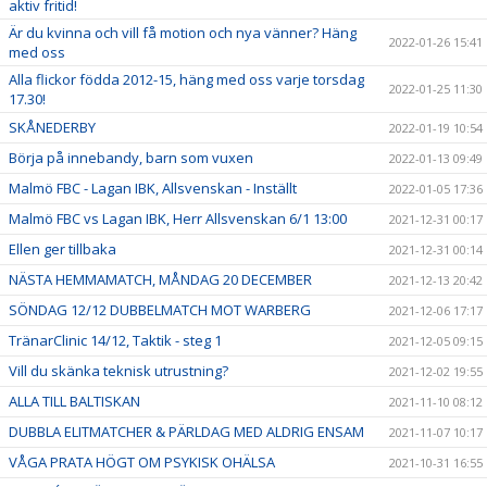
aktiv fritid!
Är du kvinna och vill få motion och nya vänner? Häng
2022-01-26 15:41
med oss
Alla flickor födda 2012-15, häng med oss varje torsdag
2022-01-25 11:30
17.30!
SKÅNEDERBY
2022-01-19 10:54
Börja på innebandy, barn som vuxen
2022-01-13 09:49
Malmö FBC - Lagan IBK, Allsvenskan - Inställt
2022-01-05 17:36
Malmö FBC vs Lagan IBK, Herr Allsvenskan 6/1 13:00
2021-12-31 00:17
Ellen ger tillbaka
2021-12-31 00:14
NÄSTA HEMMAMATCH, MÅNDAG 20 DECEMBER
2021-12-13 20:42
SÖNDAG 12/12 DUBBELMATCH MOT WARBERG
2021-12-06 17:17
TränarClinic 14/12, Taktik - steg 1
2021-12-05 09:15
Vill du skänka teknisk utrustning?
2021-12-02 19:55
ALLA TILL BALTISKAN
2021-11-10 08:12
DUBBLA ELITMATCHER & PÄRLDAG MED ALDRIG ENSAM
2021-11-07 10:17
VÅGA PRATA HÖGT OM PSYKISK OHÄLSA
2021-10-31 16:55