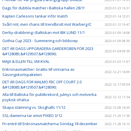
Dags för dubbla matcher i Baltiska hallen 28/1!
2023-01-23 16:31
Kapten Carlesons tankar inför match
2023-01-14 12:01
Svårt nöt, men chans till trendbrott mot Warberg IC
2023-01-12 16:47
Derby-drabbning i Baltiskan mot IBK LUND 11/1
2023-01-09 14:08
Gothia Cup 2023 - Summering och bildsvep
2023-01-09 08:39
DET ÄR DAGS UPPGRADERA GARDEROBEN FÖR 2023
2023-01-04 09:39
&#128085;&#129507;&#128090;
MAJA & ELLEN TILL VM-KVAL
2023-01-03 11:07
Enkronasmatcher: Grattis till vinnarna av
2022-12-21 14:09
Säsongskortspaketen
DET ÄR DAGS FÖR MALMÖ FBC OFF COURT 2.0
2022-12-17 09:04
&#128085;&#129507;&#128090;
Alla till Baltiska för publikrekord, julmys och motverka
2022-12-12 11:54
psykisk ohälsa
Skapa stämning vs. Skoghalls 11/12
2022-12-08 14:29
SSL-damerna tar emot PIXBO 3/12
2022-11-29 11:59
Fri entré till Enkronasmatcherna Söndag 18 december
2022-11-28 16:13