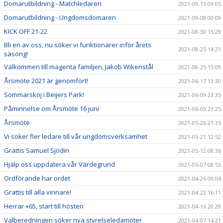
Domarutbildning - Matchledaren
2021-09-15 09:05
Domarutbildning - Ungdomsdomaren
2021-09-08 00:09
KICK OFF 21-22
2021-08-30 15:29
Bli en av oss, nu söker vi funktionärer inför årets
2021-08-25 14:21
säsong!
Välkommen till magenta familjen, Jakob Wikenstål
2021-08-25 13:09
Årsmöte 2021 är genomfört!
2021-06-17 13:30
Sommarskoj i Beijers Park!
2021-06-09 23:35
Påminnelse om Årsmöte 16 juni
2021-06-09 23:25
Årsmöte
2021-05-26 21:35
Vi söker fler ledare till vår ungdomsverksamhet
2021-05-21 12:52
Grattis Samuel Sjödin
2021-05-12 08:36
Hjälp oss uppdatera vår Värdegrund
2021-05-07 08:53
Ordförande har ordet
2021-04-26 09:04
Grattis till alla vinnare!
2021-04-22 16:11
Herrar +65, start till hösten
2021-04-16 20:29
Valberedningen söker nya styrelseledamöter
2021-04-07 14:21