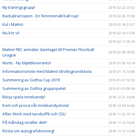
Ny träningsgrupp!
2019-02-22 23:02
Backalirarcupen - En fenomenalt ball cup!
2019-02-20 15:58
Kul i Malmö
2019-02-18 21:07
Nu kör vi!
2019-02-14 15:59
2019-02-11 20:24
Malmö FBC anmäler damlaget till Premier Floorball
2019-02-08 18:00
League
Nortic - Ny biljettleverantör
2019-01-30 16:14
Informationsmöte med Malmö Idrottsgrundskola
2019-01-15 14:08
Summering av Gothia Cup 2019
2019-01-07 10:53
Summering av Gothia gruppspelet
2019-01-05 09:54
Börja spela innebandy!
2018-12-21 16:09
Kom och prova vår innebandyskola!
2018-12-04 16:42
After Work med tacobuffé och SSL!
2018-11-22 10:14
På måndag smäller det!!
2018-11-16 16:06
Rösta om autografskrivning!
2018-11-13 15:45