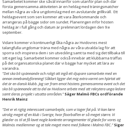
Samarbetet kommer ske såväl innanför som utanför plan och där
första gemensamma aktiviteten är en heldag med träningsmatcher
mellan några av våra ungdomslag med en avslutande grillkväll. Ett
heldagsevent som sen kommer att vara återkommande och
arrangeras på bägge sidor om sundet. Planeringen inför hösten
heldag är i full gång och datum är preliminärt lördagen den 9:e
september.
Vidare kommer vi kontinuerligt låta några av Hvidovres mest
talangfulla ungdomar träna med några av våra utvalda lag för att
sporra och inspirera dem i sin utveckling samt ta med sig det tillbaka till
sitt eget lag. Samarbetet kommer också innebär att klubbarna träffas
på det organisatoriska planet där vi bägge har mycket att lära av
varandra.
”Det ska bli spännande och roligt att ingå ett djupare samarbete med en
annan innebandyförening! Såklart ligger det mig extra varmt om hjärtat att
det är en dansk klubb. Jag ser fram emot höstens gemensamma event och det
ska bli spännande att ta del av Hvidovre arbete med att rekrytera unga ledare
samt deras projekt i utsatta områden.”
Säger Malmö FBCs ordförande
Henrik Mainz
”Det er et rigtig interessant samarbejde, som vi tager fat på. Vi kan lære
utrolig meget af en klub i Sverige, hvor floorball’en er så meget større. Vi
glæder os til at få lavet nogle konkrete arrangementer til glæde for vores og
Malmös medlemmer og at tale meget mere med folkene i Malmö FBC.”
Siger