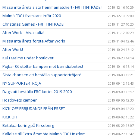
Missa inte årets sista hemmamatcher! - FRITT INTRÄDE!!
2019-12-16 10:29
Malmö FBC i framkant inför 2020
2019-12-10 09:00
Christmas Games - FRITT INTRÄDE!
2019-11-27 10:20
After Work – Viva Italia!
2019-11-12 10:29
Missa inte årets första After Work!
2019-11-04 12:46
After Work!
2019-10-24 16:12
Kul i Malmö under höstlovet!
2019-10-23 14:14
Pojkar 06 stöttar kampen mot barndiabetes!
2019-10-16 15:14
Sista chansen att beställa supportertröjan!
2019-10-03 12:21
NY SUPPORTERTRÖJA
2019-09-12 15:43
Dags att beställa FBC-kortet 2019-2020!
2019-09-09 15:57
Höstlovets camper
2019-09-05 12:30
KICK-OFF ERBJUDANDE FRÅN ESSET
2019-09-04 12:20
KICK OFF
2019-09-02 15:22
Betalparkering på Kirseberg
2019-08-29 16:07
Kallelse till Extra Årsmöte Malmö FBC Ungdom
2019-08-27 15:42