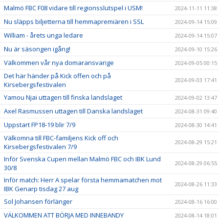
Malmö FBC F08 vidare till regionsslutspel i USM!
2024-11-11 11:38
Nu släpps biljetterna till hemmapremiären i SSL
2024-09-14 15:09
William - årets unga ledare
2024-09-14 15:07
Nu är säsongen igång!
2024-09-10 15:26
Välkommen vår nya domaransvarige
2024-09-05 00:15
Det här händer på Kick offen och på
2024-09-03 17:41
Kirsebergsfestivalen
Yamou Njai uttagen till finska landslaget
2024-09-02 13:47
Axel Rasmussen uttagen till Danska landslaget
2024-08-31 09:40
Uppstart FP18-19 blir 7/9
2024-08-30 14:41
Välkomna till FBC-familjens Kick off och
2024-08-29 15:21
Kirsebergsfestivalen 7/9
Inför Svenska Cupen mellan Malmö FBC och IBK Lund
2024-08-29 06:55
30/8
Inför match: Herr A spelar första hemmamatchen mot
2024-08-26 11:33
IBK Genarp tisdag 27 aug
Sol Johansen förlänger
2024-08-16 16:00
VÄLKOMMEN ATT BÖRJA MED INNEBANDY
2024-08-14 18:01