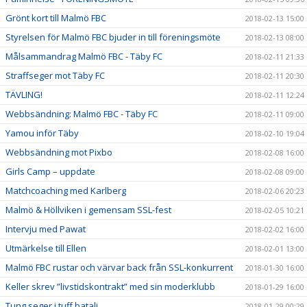
Grönt kort till Malmö FBC
2018-02-13 15:00
Styrelsen för Malmö FBC bjuder in till föreningsmöte
2018-02-13 08:00
Målsammandrag Malmö FBC - Täby FC
2018-02-11 21:33
Straffseger mot Täby FC
2018-02-11 20:30
TÄVLING!
2018-02-11 12:24
Webbsändning: Malmö FBC - Täby FC
2018-02-11 09:00
Yamou inför Täby
2018-02-10 19:04
Webbsändning mot Pixbo
2018-02-08 16:00
Girls Camp – uppdate
2018-02-08 09:00
Matchcoaching med Karlberg
2018-02-06 20:23
Malmö & Höllviken i gemensam SSL-fest
2018-02-05 10:21
Intervju med Pawat
2018-02-02 16:00
Utmärkelse till Ellen
2018-02-01 13:00
Malmö FBC rustar och värvar back från SSL-konkurrent
2018-01-30 16:00
Keller skrev ”livstidskontrakt” med sin moderklubb
2018-01-29 16:00
Tung seger i tuff batalj
2018-01-29 00:29