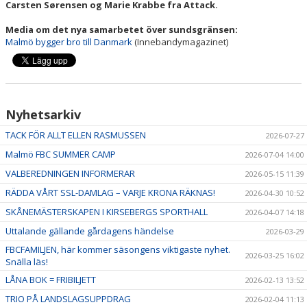
Carsten Sørensen og Marie Krabbe fra Attack.
Media om det nya samarbetet över sundsgränsen:
Malmö bygger bro till Danmark
(Innebandymagazinet)
Nyhetsarkiv
TACK FÖR ALLT ELLEN RASMUSSEN
2026-07-27
Malmö FBC SUMMER CAMP
2026-07-04 14:00
VALBEREDNINGEN INFORMERAR
2026-05-15 11:39
RÄDDA VÅRT SSL-DAMLAG – VARJE KRONA RÄKNAS!
2026-04-30 10:52
SKÅNEMÄSTERSKAPEN I KIRSEBERGS SPORTHALL
2026-04-07 14:18
Uttalande gällande gårdagens händelse
2026-03-29
FBCFAMILJEN, här kommer säsongens viktigaste nyhet.
2026-03-25 16:02
Snälla läs!
LÅNA BOK = FRIBILJETT
2026-02-13 13:52
TRIO PÅ LANDSLAGSUPPDRAG
2026-02-04 11:13