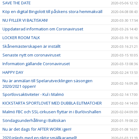
SAVE THE DATE
2020-05-06 12:12
Köp en digital Bingolott till påskens stora hemmakväll
2020-04-08 08:43
NU FYLLER VI BALTISKAN!
2020-03-30 17:54
Uppdaterad information om Coronaviruset
2020-03-26 14:43
LOCKER ROOM TALK
2020-03-19 10:16
Skånemästerskapen är inställt
2020-03-16 21:21
Senaste nytt om coronaviruset
2020-03-15 10:05
Information gällande Coronaviruset
2020-03-13 08:36
HAPPY DAY
2020-02-24 13:53
Nu är anmälan till Spelarutvecklingen säsongen
2020-02-16 09:28
2020/2021 öppen!
Sportlovsaktiviteter - Kul i Malmö
2020-02-14 17:00
KICKSTARTA SPORTLOVET MED DUBBLA ELITMATCHER
2020-02-14 14:03
Malmö FBC och SSL-cirkusen flyttar in i Burlövshallen
2020-02-04 09:09
Söndagsunderhållning i Baltiskan
2020-01-19 08:22
Nu är det dags för AFTER WORK igen!
2020-01-08 16:01
2020 inleds med en riktig smällkaramell!
2020-01-03 11:19