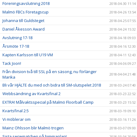
Föreningsavslutning 2018
2018-04-30 11:14
Malmö FBCs Företagscup
2018-04-26 13:54
Johanna till Guldsteget
2018-04-25 07:55
Daniel Åkesson Award
2018-04-24 15:32
Avslutning 17-18
2018-04-18 09:03
Årsmöte 17-18
2018-04-16 12:30
Kapten Karlsson till U19 VM
2018-04-11 12:43
Tack Joon!
2018-04-06 09:27
Från division två till SSL på en säsong, nu förlänger
2018-04-04 21:48
Marika
Bli vår HJÄLTE du med och bidra till SM-slutspelet 2018
2018-03-24 07:40
Webbsändning av Kvartsfinal 2
2018-03-23 22:52
EXTRA! Målvaktsspecial på Malmö Floorball Camp
2018-03-23 15:52
Kvartsfinal 2:5
2018-03-19 09:10
Vi möblerar om
2018-03-16 11:26
Mainz Ohlsson blir Malmö trogen
2018-03-07 09:00
Sista seriematchen på himmaplan!
2018-03-06 20:06