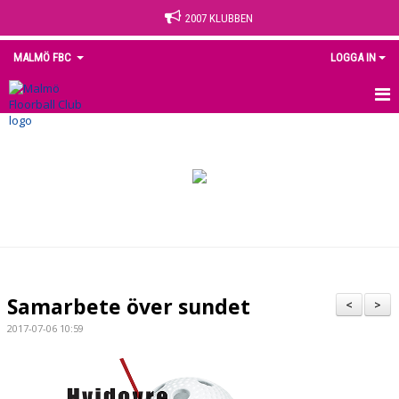
2007 KLUBBEN
MALMÖ FBC
LOGGA IN
HEM
NYHETER
OM KLUBBEN
KONTAKT
KALENDER
Samarbete över sundet
<
>
MEDLEM
2017-07-06 10:59
MATCHER