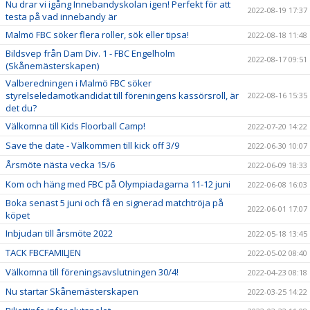
Nu drar vi igång Innebandyskolan igen! Perfekt för att
2022-08-19 17:37
testa på vad innebandy är
Malmö FBC söker flera roller, sök eller tipsa!
2022-08-18 11:48
Bildsvep från Dam Div. 1 - FBC Engelholm
2022-08-17 09:51
(Skånemästerskapen)
Valberedningen i Malmö FBC söker
styrelseledamotkandidat till föreningens kassörsroll, är
2022-08-16 15:35
det du?
Välkomna till Kids Floorball Camp!
2022-07-20 14:22
Save the date - Välkommen till kick off 3/9
2022-06-30 10:07
Årsmöte nästa vecka 15/6
2022-06-09 18:33
Kom och häng med FBC på Olympiadagarna 11-12 juni
2022-06-08 16:03
Boka senast 5 juni och få en signerad matchtröja på
2022-06-01 17:07
köpet
Inbjudan till årsmöte 2022
2022-05-18 13:45
TACK FBCFAMILJEN
2022-05-02 08:40
Välkomna till föreningsavslutningen 30/4!
2022-04-23 08:18
Nu startar Skånemästerskapen
2022-03-25 14:22