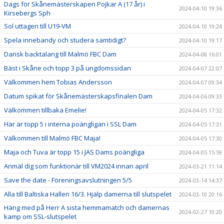
Dags för Skånemästerskapen Pojkar A (17 år) i
2024-04-10 19:36
Kirsebergs Sph
Sol uttagen till U19-VM
2024-04-10 19:24
Spela innebandy och studera samtidigt?
2024-04-10 19:17
Dansk backtalang till Malmö FBC Dam
2024-04-08 16:01
Bäst i Skåne och topp 3 på ungdomssidan
2024-04-07 22:07
Välkommen hem Tobias Andersson
2024-04-07 09:34
Datum spikat för Skånemästerskapsfinalen Dam
2024-04-06 09:33
Välkommen tillbaka Emelie!
2024-04-05 17:32
Här är topp 5 i interna poängligan i SSL Dam
2024-04-05 17:31
Välkommen till Malmö FBC Maja!
2024-04-05 17:30
Maja och Tuva är topp 15 i JAS Dams poängliga
2024-04-05 15:59
Anmäl dig som funktionär till VM2024 innan april
2024-03-21 11:14
Save the date - Föreningsavslutningen 5/5
2024-03-14 14:37
Alla till Baltiska Hallen 16/3. Hjälp damerna till slutspelet
2024-03-10 20:16
Häng med på Herr A sista hemmamatch och damernas
2024-02-27 10:20
kamp om SSL-slutspelet