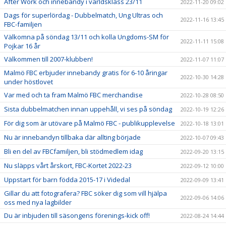
After Work och innebandy i världsklass 23/11
2022-11-20 09:02
Dags för superlördag - Dubbelmatch, Ung Ultras och
2022-11-16 13:45
FBC-familjen
Välkomna på söndag 13/11 och kolla Ungdoms-SM för
2022-11-11 15:08
Pojkar 16 år
Välkommen till 2007-klubben!
2022-11-07 11:07
Malmö FBC erbjuder innebandy gratis för 6-10 åringar
2022-10-30 14:28
under höstlovet
Var med och ta fram Malmö FBC merchandise
2022-10-28 08:50
Sista dubbelmatchen innan uppehåll, vi ses på söndag
2022-10-19 12:26
För dig som är utövare på Malmö FBC - publikupplevelse
2022-10-18 13:01
Nu är innebandyn tillbaka där allting började
2022-10-07 09:43
Bli en del av FBCfamiljen, bli stödmedlem idag
2022-09-20 13:15
Nu släpps vårt årskort, FBC-Kortet 2022-23
2022-09-12 10:00
Uppstart för barn födda 2015-17 i Videdal
2022-09-09 13:41
Gillar du att fotografera? FBC söker dig som vill hjälpa
2022-09-06 14:06
oss med nya lagbilder
Du är inbjuden till säsongens förenings-kick off!
2022-08-24 14:44