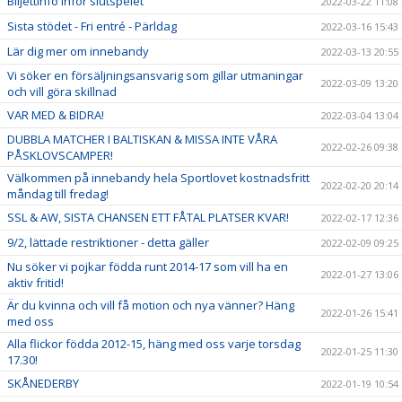
Biljettinfo inför slutspelet
2022-03-22 11:08
Sista stödet - Fri entré - Pärldag
2022-03-16 15:43
Lär dig mer om innebandy
2022-03-13 20:55
Vi söker en försäljningsansvarig som gillar utmaningar
2022-03-09 13:20
och vill göra skillnad
VAR MED & BIDRA!
2022-03-04 13:04
DUBBLA MATCHER I BALTISKAN & MISSA INTE VÅRA
2022-02-26 09:38
PÅSKLOVSCAMPER!
Välkommen på innebandy hela Sportlovet kostnadsfritt
2022-02-20 20:14
måndag till fredag!
SSL & AW, SISTA CHANSEN ETT FÅTAL PLATSER KVAR!
2022-02-17 12:36
9/2, lättade restriktioner - detta gäller
2022-02-09 09:25
Nu söker vi pojkar födda runt 2014-17 som vill ha en
2022-01-27 13:06
aktiv fritid!
Är du kvinna och vill få motion och nya vänner? Häng
2022-01-26 15:41
med oss
Alla flickor födda 2012-15, häng med oss varje torsdag
2022-01-25 11:30
17.30!
SKÅNEDERBY
2022-01-19 10:54