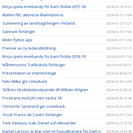
Börja spela innebandy för barn födda 2015-18
2024-05-14 19:01
Malmö FBC aktiverar Malmöborna
2024-05-13 17:04
Summering av landslagshelgen i Finland
2024-05-12 13:21
Sannum förlänger
2024-05-10 17:00
Molin flyttas upp
2024-05-07 15:50
Premiär av ny ledarutbildning
2024-05-07 07:13
Börja spela innebandy för barn födda 2018-19
2024-05-03 17:53
Mårtenssons Trafikskola förlänger
2024-05-02 09:37
Presentation av Intermontage
2024-04-30 06:37
Felix Wilke gör comeback
2024-04-29 15:00
Skånes Idrottsledarstipendie till William Ahlgren
2024-04-29 06:50
Provträna med JAS Herr vecka 18
2024-04-28 10:58
Christofer Sjöstrand gör comeback
2024-04-26 16:05
Oscar Franco de Castro förlänger
2024-04-25 17:36
Tack Hampus, Isak, Daniel och Alexander
2024-04-25 10:53
Daniel Larsson är klar som ny huvudtränare för Dam U
2024-04-24 20:48