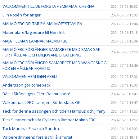
VÄLKOMMEN TILL DE FÖRSTA HEMMAMATCHERNA
2024-08-09 10:32
Elin Rosén förlänger
2024-08-07 15:00
MALMÖ FBC DELTAR PÅ MALMÖFESTIVALEN
2024-08-07 11:46
Materialare/lagledare till Herr Elit
2024-08-06 17:18
MAJA HELMAN LÄMNAR MALMÖ FBC
2024-08-06 16:06
MALMÖ FBC FÖRLÄNGER SAMARBETE MED SMAK SAK
2024-07-23 22:55
FÖR HÅLLBAR OCH MILJÖVÄNLIG CATERING
MALMÖ FBC FÖRLÄNGER SAMARBETE MED WANGESKOG
2024-07-16 15:46
FÖR EN HÅLLBAR FRAMTID
VÄLKOMMEN HEM IGEN AXEL!
2024-07-09 17:02
Andersson gör comeback
2024-06-19 16:00
Bäst i Skåne igen, Ellen Rasmussen!
2024-06-19 07:43
Välkomna till FBC-familjen, Söderslätts GK!
2024-06-17 14:47
Tack för denna säsongen och tiden Hampus och Jimmy
2024-06-14 11:50
Tiltu Siltanen och Ida Gyllensjö lämnar Malmö FBC
2024-06-13 17:52
Tack Martina, Elsa och Sandra
2024-06-11 07:00
Valberedningens förslag till årsmötet
2024-06-09 18:19