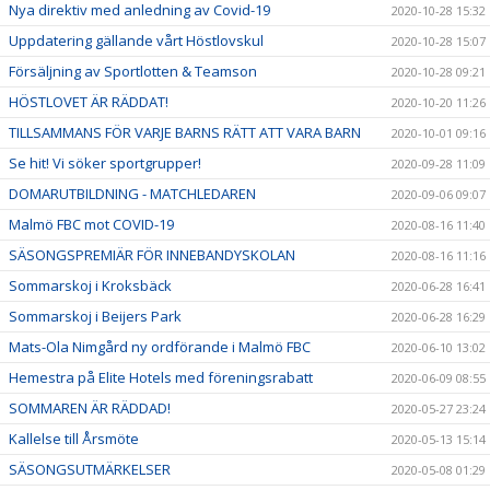
Nya direktiv med anledning av Covid-19
2020-10-28 15:32
Uppdatering gällande vårt Höstlovskul
2020-10-28 15:07
Försäljning av Sportlotten & Teamson
2020-10-28 09:21
HÖSTLOVET ÄR RÄDDAT!
2020-10-20 11:26
TILLSAMMANS FÖR VARJE BARNS RÄTT ATT VARA BARN
2020-10-01 09:16
Se hit! Vi söker sportgrupper!
2020-09-28 11:09
DOMARUTBILDNING - MATCHLEDAREN
2020-09-06 09:07
Malmö FBC mot COVID-19
2020-08-16 11:40
SÄSONGSPREMIÄR FÖR INNEBANDYSKOLAN
2020-08-16 11:16
Sommarskoj i Kroksbäck
2020-06-28 16:41
Sommarskoj i Beijers Park
2020-06-28 16:29
Mats-Ola Nimgård ny ordförande i Malmö FBC
2020-06-10 13:02
Hemestra på Elite Hotels med föreningsrabatt
2020-06-09 08:55
SOMMAREN ÄR RÄDDAD!
2020-05-27 23:24
Kallelse till Årsmöte
2020-05-13 15:14
SÄSONGSUTMÄRKELSER
2020-05-08 01:29