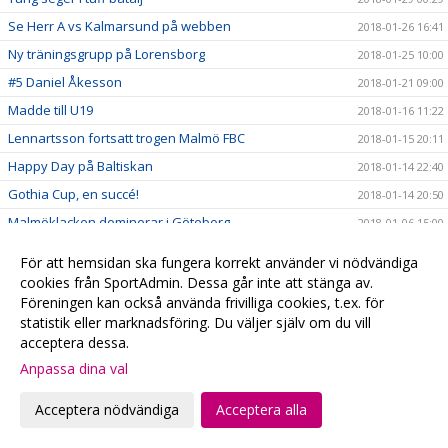
Se Herr A vs Kalmarsund på webben
2018-01-26 16:41
Ny träningsgrupp på Lorensborg
2018-01-25 10:00
#5 Daniel Åkesson
2018-01-21 09:00
Madde till U19
2018-01-16 11:22
Lennartsson fortsatt trogen Malmö FBC
2018-01-15 20:11
Happy Day på Baltiskan
2018-01-14 22:40
Gothia Cup, en succé!
2018-01-14 20:50
Malmöklacken dominerar i Göteborg
2018-01-06 15:00
Skånelaget till Kvartsfinal
2018-01-06 10:32
För att hemsidan ska fungera korrekt använder vi nödvändiga
Gothia Cup - Lördag
2018-01-05 23:10
cookies från SportAdmin. Dessa går inte att stänga av.
Föreningen kan också använda frivilliga cookies, t.ex. för
Skånlagstjejerna efter 1:a dagen
2018-01-05 16:10
statistik eller marknadsföring. Du väljer själv om du vill
Vinst mot samarbetsklubben Hvidovre
2018-01-05 15:46
acceptera dessa.
Skånelaget
2018-01-04 11:20
Anpassa dina val
Se våra Gothia-lag på webben
2018-01-04 10:24
Acceptera nödvändiga
Acceptera alla
Följ våra lag på Gothia Cup
2018-01-04 05:47
#fbcfamiljen goes Gothia
2018-01-02 20:58