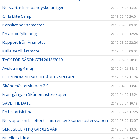
Nu startar Innebandyskolan igen!
2019-08-24 13:00
Girls Elite Camp
2019-07-15 20:01
Kansliet har semester
2019-07-09 09:01
En actionfylld helg
2019-06-11 12:26
Rapport från Årsmötet
2019-05-29 22:26
Kallelse till Årsmöte
2019-05-07 09:00
TACK FÖR SÄSONGEN 2018/2019
2019-05-05 20:31
Avslutning 4 maj
2019-04-26 16:19
ELLEN NOMINERAD TILL ÅRETS SPELARE
2019-04-19 11:26
Skånemästerskapen 2.0
2019-04-08 13:42
Framgångar i Skånemästerskapen
2019-04-02 15:24
SAVE THE DATE
2019-03-31 10:19
En historisk final
2019-03-26 15:25
Nu släpper vi biljetter till finalen av Skånemästerskapen
2019-03-22 13:07
SERIESEGER I P0JKAR 02 SVÅR
2019-03-12 13:03
Nu eller aldrig!
2019-03-06 14:54