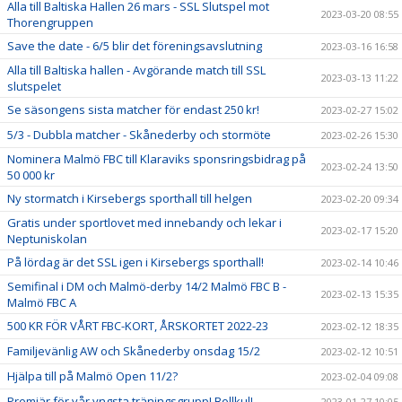
Alla till Baltiska Hallen 26 mars - SSL Slutspel mot
2023-03-20 08:55
Thorengruppen
Save the date - 6/5 blir det föreningsavslutning
2023-03-16 16:58
Alla till Baltiska hallen - Avgörande match till SSL
2023-03-13 11:22
slutspelet
Se säsongens sista matcher för endast 250 kr!
2023-02-27 15:02
5/3 - Dubbla matcher - Skånederby och stormöte
2023-02-26 15:30
Nominera Malmö FBC till Klaraviks sponsringsbidrag på
2023-02-24 13:50
50 000 kr
Ny stormatch i Kirsebergs sporthall till helgen
2023-02-20 09:34
Gratis under sportlovet med innebandy och lekar i
2023-02-17 15:20
Neptuniskolan
På lördag är det SSL igen i Kirsebergs sporthall!
2023-02-14 10:46
Semifinal i DM och Malmö-derby 14/2 Malmö FBC B -
2023-02-13 15:35
Malmö FBC A
500 KR FÖR VÅRT FBC-KORT, ÅRSKORTET 2022-23
2023-02-12 18:35
Familjevänlig AW och Skånederby onsdag 15/2
2023-02-12 10:51
Hjälpa till på Malmö Open 11/2?
2023-02-04 09:08
Premiär för vår yngsta träningsgrupp! Bollkul!
2023-01-27 10:05