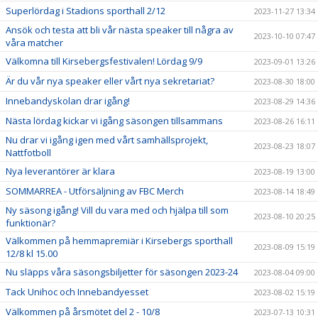
Superlördag i Stadions sporthall 2/12
2023-11-27 13:34
Ansök och testa att bli vår nästa speaker till några av
2023-10-10 07:47
våra matcher
Välkomna till Kirsebergsfestivalen! Lördag 9/9
2023-09-01 13:26
Är du vår nya speaker eller vårt nya sekretariat?
2023-08-30 18:00
Innebandyskolan drar igång!
2023-08-29 14:36
Nästa lördag kickar vi igång säsongen tillsammans
2023-08-26 16:11
Nu drar vi igång igen med vårt samhällsprojekt,
2023-08-23 18:07
Nattfotboll
Nya leverantörer är klara
2023-08-19 13:00
SOMMARREA - Utförsäljning av FBC Merch
2023-08-14 18:49
Ny säsong igång! Vill du vara med och hjälpa till som
2023-08-10 20:25
funktionär?
Välkommen på hemmapremiär i Kirsebergs sporthall
2023-08-09 15:19
12/8 kl 15.00
Nu släpps våra säsongsbiljetter för säsongen 2023-24
2023-08-04 09:00
Tack Unihoc och Innebandyesset
2023-08-02 15:19
Välkommen på årsmötet del 2 - 10/8
2023-07-13 10:31