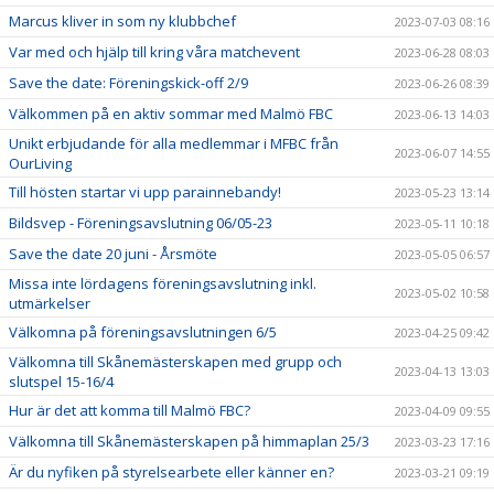
Marcus kliver in som ny klubbchef
2023-07-03 08:16
Var med och hjälp till kring våra matchevent
2023-06-28 08:03
Save the date: Föreningskick-off 2/9
2023-06-26 08:39
Välkommen på en aktiv sommar med Malmö FBC
2023-06-13 14:03
Unikt erbjudande för alla medlemmar i MFBC från
2023-06-07 14:55
OurLiving
Till hösten startar vi upp parainnebandy!
2023-05-23 13:14
Bildsvep - Föreningsavslutning 06/05-23
2023-05-11 10:18
Save the date 20 juni - Årsmöte
2023-05-05 06:57
Missa inte lördagens föreningsavslutning inkl.
2023-05-02 10:58
utmärkelser
Välkomna på föreningsavslutningen 6/5
2023-04-25 09:42
Välkomna till Skånemästerskapen med grupp och
2023-04-13 13:03
slutspel 15-16/4
Hur är det att komma till Malmö FBC?
2023-04-09 09:55
Välkomna till Skånemästerskapen på himmaplan 25/3
2023-03-23 17:16
Är du nyfiken på styrelsearbete eller känner en?
2023-03-21 09:19