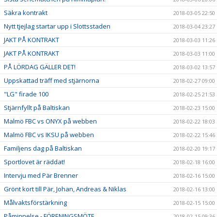
Säkra kontrakt
2018-03-05 22:50
Nytt tjejlag startar upp i Slottsstaden
2018-03-04 23:27
JAKT PÅ KONTRAKT
2018-03-03 11:26
JAKT PÅ KONTRAKT
2018-03-03 11:00
PÅ LÖRDAG GÄLLER DET!
2018-03-02 13:57
Uppskattad träff med stjärnorna
2018-02-27 09:00
"LG" firade 100
2018-02-25 21:53
Stjärnfyllt på Baltiskan
2018-02-23 15:00
Malmö FBC vs ONYX på webben
2018-02-22 18:03
Malmö FBC vs IKSU på webben
2018-02-22 15:46
Familjens dag på Baltiskan
2018-02-20 19:17
Sportlovet är räddat!
2018-02-18 16:00
Intervju med Pär Brenner
2018-02-16 15:00
Grönt kort till Pär, Johan, Andreas & Niklas
2018-02-16 13:00
Målvaktsförstärkning
2018-02-15 15:00
Påminnelse - FÖRENINGSMÖTE
2018-02-15 09:36