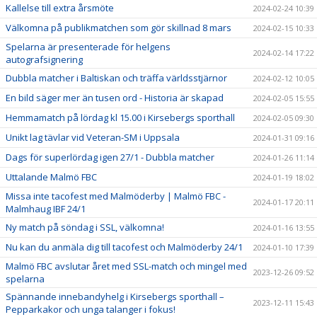
Kallelse till extra årsmöte
2024-02-24 10:39
Välkomna på publikmatchen som gör skillnad 8 mars
2024-02-15 10:33
Spelarna är presenterade för helgens
2024-02-14 17:22
autografsignering
Dubbla matcher i Baltiskan och träffa världsstjärnor
2024-02-12 10:05
En bild säger mer än tusen ord - Historia är skapad
2024-02-05 15:55
Hemmamatch på lördag kl 15.00 i Kirsebergs sporthall
2024-02-05 09:30
Unikt lag tävlar vid Veteran-SM i Uppsala
2024-01-31 09:16
Dags för superlördag igen 27/1 - Dubbla matcher
2024-01-26 11:14
Uttalande Malmö FBC
2024-01-19 18:02
Missa inte tacofest med Malmöderby | Malmö FBC -
2024-01-17 20:11
Malmhaug IBF 24/1
Ny match på söndag i SSL, välkomna!
2024-01-16 13:55
Nu kan du anmäla dig till tacofest och Malmöderby 24/1
2024-01-10 17:39
Malmö FBC avslutar året med SSL-match och mingel med
2023-12-26 09:52
spelarna
Spännande innebandyhelg i Kirsebergs sporthall –
2023-12-11 15:43
Pepparkakor och unga talanger i fokus!