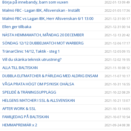
Börja på innebandy, barn som vuxen
2022-01-13 09:49
Malmö FBC - Lagan IBK, Allsvenskan - Inställt
2022-01-05 17:36
Malmö FBC vs Lagan IBK, Herr Allsvenskan 6/1 13:00
2021-12-31 00:17
Ellen ger tillbaka
2021-12-31 00:14
NÄSTA HEMMAMATCH, MÅNDAG 20 DECEMBER
2021-12-13 20:42
SÖNDAG 12/12 DUBBELMATCH MOT WARBERG
2021-12-06 17:17
TränarClinic 14/12, Taktik - steg 1
2021-12-05 09:15
Vill du skänka teknisk utrustning?
2021-12-02 19:55
ALLA TILL BALTISKAN
2021-11-10 08:12
DUBBLA ELITMATCHER & PÄRLDAG MED ALDRIG ENSAM
2021-11-07 10:17
VÅGA PRATA HÖGT OM PSYKISK OHÄLSA
2021-10-31 16:55
SPELIDÉ & TRÄNINGSUPPLÄGG
2021-10-22 08:29
HELGENS MATCHER I SSL & ALLSVENSKAN
2021-10-21 13:07
AFTER WORK & SSL
2021-10-13 14:05
FAMILJEDAG PÅ BALTISKAN
2021-10-07 10:54
HEMMAPREMIÄR x 2
2021-09-24 08:38