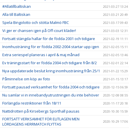
#Allatillbaltiskan
2021-03-27 13:24
Alla till Baltiskan
2021-03-21 20:49
Spela Bingolotto och stötta Malmö FBC
2021-03-17 09:43
Vi ger er chansen igen på Off-court kläder!
2021-03-03 12:31
Fortsatt stängda hallar för de födda 2001 och tidigare
2021-02-19 11:11
Inomhusträning för er födda 2002-2004 startar upp igen
2021-02-05 15:11
Extra seriespel planeras i april & maj månad
2021-02-05 13:46
Ev träningsstart för er födda 2004 och tidigare från 8/2
2021-02-01 22:14
Nya uppdaterade beslut kring inomhusträning från 25/1
2021-01-22 15:29
Påminnelse om köp av foto
2021-01-15 13:17
Fortsatt pausad verksamhet för födda 2004 och tidigare
2020-12-15 06:59
Nu samlar vi in innebandyutrustningen du inte behöver
2020-12-08 08:55
Förlängda restriktioner från 18/11
2020-11-17 20:18
Nattidrotten på Kirsebergs Sporthall pausas
2020-10-30 15:59
FORTSATT VERKSAMHET FÖR ELITLAGEN MEN
2020-10-29 17:06
LÖRDAGENS HERRMATCH FLYTTAS