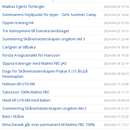
Mattias Egertz förlänger
2024-04-24 13:16
Sommarens höjdpunkt för tjejer - Girls Summer Camp
2024-04-23 14:42
Öppen träning H4
2024-04-23 07:45
Tre damspelare till Danska landslaget
2024-04-22 16:51
Summering Skånemästerskapen ungdom del 3
2024-04-21 22:46
Carlgren är tillbaka
2024-04-19 18:00
Första A-lagsavtalet för Hansson
2024-04-18 19:30
Öppna träningar med Malmö FBC JAS
2024-04-18 12:19
Dags för Skånemästerskapen Pojkar E (13 år) på
2024-04-18 06:25
hemmaplan
Helman till U19-VM
2024-04-17 12:08
Tykesson 100% Malmö FBC
2024-04-16 17:13
Heidi till U19-VM med Italien
2024-04-16 08:24
Summerring Skånemästerskapen ungdom del 2
2024-04-14 21:57
Bäst i Skåne
2024-04-11 23:20
Elina Derwik går över permanent till Malmö FBC 100%
2024-04-11 17:21