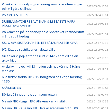
Vi söker en försäljningsansvarig som gillar utmaningar
2022-03-09 13:20
och vill göra skillnad
VAR MED & BIDRA!
2022-03-04 13:04
DUBBLA MATCHER I BALTISKAN & MISSA INTE VÅRA
2022-02-26 09:38
PÅSKLOVSCAMPER!
Välkommen på innebandy hela Sportlovet kostnadsfritt
2022-02-20 20:14
måndag till fredag!
SSL & AW, SISTA CHANSEN ETT FÅTAL PLATSER KVAR!
2022-02-17 12:36
9/2, lättade restriktioner - detta gäller
2022-02-09 09:25
Nu söker vi pojkar födda runt 2014-17 som vill ha en
2022-01-27 13:06
aktiv fritid!
Är du kvinna och vill få motion och nya vänner? Häng
2022-01-26 15:41
med oss
Alla flickor födda 2012-15, häng med oss varje torsdag
2022-01-25 11:30
17.30!
SKÅNEDERBY
2022-01-19 10:54
Börja på innebandy, barn som vuxen
2022-01-13 09:49
Malmö FBC - Lagan IBK, Allsvenskan - Inställt
2022-01-05 17:36
Malmö FBC vs Lagan IBK, Herr Allsvenskan 6/1 13:00
2021-12-31 00:17