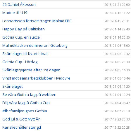
#5 Daniel Åkesson
2018-01-21 09:00
Madde till U19
2018-01-16 11:22
Lennartsson fortsatt trogen Malmö FBC
2018-01-15 20:11
Happy Day på Baltiskan
2018-01-14 22:40
Gothia Cup, en succé!
2018-01-14 20:50
Malmöklacken dominerar i Göteborg
2018-01-06 15:00
Skånelaget till Kvartsfinal
2018-01-06 10:32
Gothia Cup - Lördag
2018-01-05 23:10
Skånlagstjejerna efter 1:a dagen
2018-01-05 16:10
Vinst mot samarbetsklubben Hvidovre
2018-01-05 15:46
Skånelaget
2018-01-04 11:20
Se våra Gothia-lag på webben
2018-01-04 10:24
Följ våra lag på Gothia Cup
2018-01-04 05:47
#fbcfamiljen goes Gothia
2018-01-02 20:58
God Jul & Gott Nytt År
2017-12-23 20:13
Kansliet håller stängd
2017-12-22 20:28