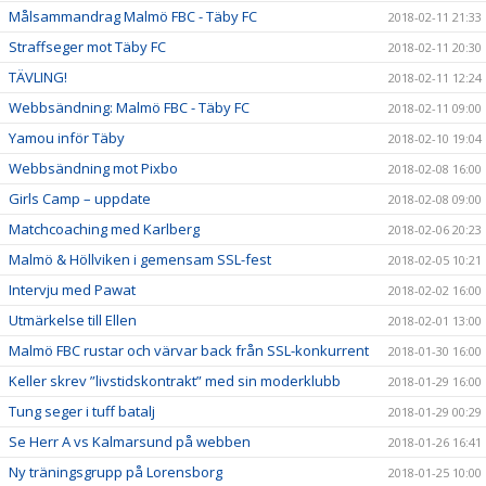
Målsammandrag Malmö FBC - Täby FC
2018-02-11 21:33
Straffseger mot Täby FC
2018-02-11 20:30
TÄVLING!
2018-02-11 12:24
Webbsändning: Malmö FBC - Täby FC
2018-02-11 09:00
Yamou inför Täby
2018-02-10 19:04
Webbsändning mot Pixbo
2018-02-08 16:00
Girls Camp – uppdate
2018-02-08 09:00
Matchcoaching med Karlberg
2018-02-06 20:23
Malmö & Höllviken i gemensam SSL-fest
2018-02-05 10:21
Intervju med Pawat
2018-02-02 16:00
Utmärkelse till Ellen
2018-02-01 13:00
Malmö FBC rustar och värvar back från SSL-konkurrent
2018-01-30 16:00
Keller skrev ”livstidskontrakt” med sin moderklubb
2018-01-29 16:00
Tung seger i tuff batalj
2018-01-29 00:29
Se Herr A vs Kalmarsund på webben
2018-01-26 16:41
Ny träningsgrupp på Lorensborg
2018-01-25 10:00