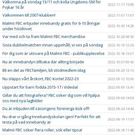
Välkomna på söndag 13/11 och kolla Ungdoms-SM för
2022-11-11 15:08
Pojkar 16 år
Välkommen till 2007-klubben!
2022-11-07 11:07
Malmö FBC erbjuder innebandy gratis för 6-10 åringar
2022-10-30 14:28
under höstlovet
Var med och ta fram Malmö FBC merchandise
2022-10-28 08:50
Sista dubbelmatchen innan uppehåll, vi ses på söndag
2022-10-19 12:26
För dig som är utövare på Malmö FBC - publikupplevelse
2022-10-18 13:01
Nu är innebandyn tillbaka där allting började
2022-10-07 09:43
Bli en del av FBCfamiljen, bli stödmedlem idag
2022-09-20 13:15
Nu släpps vårt årskort, FBC-Kortet 2022-23
2022-09-12 10:00
Uppstart för barn födda 2015-17 i Videdal
2022-09-09 13:41
Gillar du att fotografera? FBC söker dig som vill hjälpa
2022-09-06 14:06
oss med nya lagbilder
Du är inbjuden till säsongens förenings-kick off!
2022-08-24 14:44
Nu drar vi igång Innebandyskolan igen! Perfekt för att
2022-08-19 17:37
testa på vad innebandy är
Malmö FBC söker flera roller, sök eller tipsa!
2022-08-18 11:48