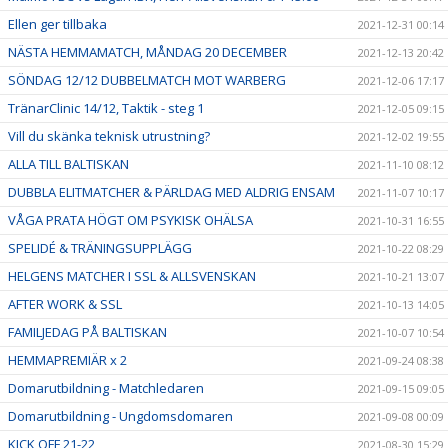
Ellen ger tillbaka
2021-12-31 00:14
NÄSTA HEMMAMATCH, MÅNDAG 20 DECEMBER
2021-12-13 20:42
SÖNDAG 12/12 DUBBELMATCH MOT WARBERG
2021-12-06 17:17
TränarClinic 14/12, Taktik - steg 1
2021-12-05 09:15
Vill du skänka teknisk utrustning?
2021-12-02 19:55
ALLA TILL BALTISKAN
2021-11-10 08:12
DUBBLA ELITMATCHER & PÄRLDAG MED ALDRIG ENSAM
2021-11-07 10:17
VÅGA PRATA HÖGT OM PSYKISK OHÄLSA
2021-10-31 16:55
SPELIDÉ & TRÄNINGSUPPLÄGG
2021-10-22 08:29
HELGENS MATCHER I SSL & ALLSVENSKAN
2021-10-21 13:07
AFTER WORK & SSL
2021-10-13 14:05
FAMILJEDAG PÅ BALTISKAN
2021-10-07 10:54
HEMMAPREMIÄR x 2
2021-09-24 08:38
Domarutbildning - Matchledaren
2021-09-15 09:05
Domarutbildning - Ungdomsdomaren
2021-09-08 00:09
KICK OFF 21-22
2021-08-30 15:29