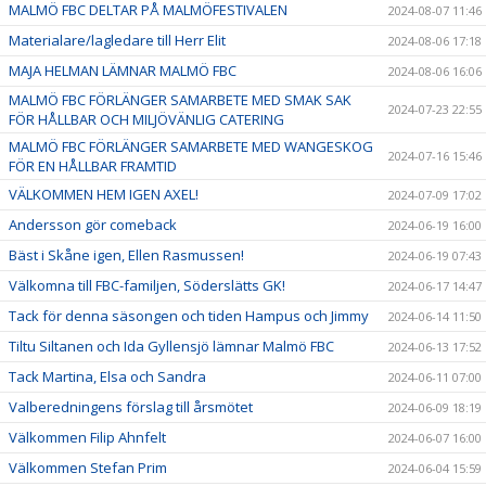
MALMÖ FBC DELTAR PÅ MALMÖFESTIVALEN
2024-08-07 11:46
Materialare/lagledare till Herr Elit
2024-08-06 17:18
MAJA HELMAN LÄMNAR MALMÖ FBC
2024-08-06 16:06
MALMÖ FBC FÖRLÄNGER SAMARBETE MED SMAK SAK
2024-07-23 22:55
FÖR HÅLLBAR OCH MILJÖVÄNLIG CATERING
MALMÖ FBC FÖRLÄNGER SAMARBETE MED WANGESKOG
2024-07-16 15:46
FÖR EN HÅLLBAR FRAMTID
VÄLKOMMEN HEM IGEN AXEL!
2024-07-09 17:02
Andersson gör comeback
2024-06-19 16:00
Bäst i Skåne igen, Ellen Rasmussen!
2024-06-19 07:43
Välkomna till FBC-familjen, Söderslätts GK!
2024-06-17 14:47
Tack för denna säsongen och tiden Hampus och Jimmy
2024-06-14 11:50
Tiltu Siltanen och Ida Gyllensjö lämnar Malmö FBC
2024-06-13 17:52
Tack Martina, Elsa och Sandra
2024-06-11 07:00
Valberedningens förslag till årsmötet
2024-06-09 18:19
Välkommen Filip Ahnfelt
2024-06-07 16:00
Välkommen Stefan Prim
2024-06-04 15:59