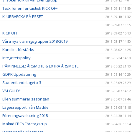
2018-09-12 14:01
Tack för en fantastisk KICK OFF
2018-09-11 13:59
KLUBBVECKA PÅ ESSET
2018-09-10 11:32
2018-09-07 13:55
KICK OFF
2018-09-02 15:13
Våra nya träningsgrupper 2018/2019
2018-08-17 14:50
Kansliet förstärks
2018-08-02 14:25
Integritetspolicy
2018-05-24 14:58
PÅMINNELSE: ÅRSMÖTE & EXTRA ÅRSMÖTE
2018-05-22 21:10
GDPR Uppdatering
2018-05-16 10:29
Studentlandslaget x 3
2018-05-09 23:29
VM GULD!!!
2018-05-07 14:52
Ellen summerar säsongen
2018-05-07 09:46
Lägesrapport från Madde
2018-05-05 13:15
Föreningsavslutning 2018
2018-04-30 11:14
Malmö FBCs Företagscup
2018-04-26 13:54
Johanna till Guldsteget