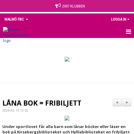
2007 KLUBBEN
MALMÖ FBC
LOGGA IN
HEM
NYHETER
OM KLUBBEN
KONTAKT
KALENDER
LÅNA BOK = FRIBILJETT
<
>
MEDLEM
2026-02-13 13:52
MATCHER
Under sportlovet får alla barn som lånar böcker eller läser en
bok på Kirsebergsbiblioteket och Hylliebiblioteket en fribiljett.