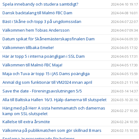
Spela innebandy och studera samtidigt?
2024-04-10 19:17
Dansk backtalang till Malmö FBC Dam
2024-04-08 16:01
Bäst i Skåne och topp 3 på ungdomssidan
2024-04-07 22:07
Välkommen hem Tobias Andersson
2024-04-07 09:34
Datum spikat för Skånemästerskapsfinalen Dam
2024-04-06 09:33
Välkommen tillbaka Emelie!
2024-04-05 17:32
Här är topp 5 i interna poängligan i SSL Dam
2024-04-05 17:31
Välkommen till Malmö FBC Maja!
2024-04-05 17:30
Maja och Tuva är topp 15 i JAS Dams poängliga
2024-04-05 15:59
Anmäl dig som funktionär till VM2024 innan april
2024-03-21 11:14
Save the date - Föreningsavslutningen 5/5
2024-03-14 14:37
Alla till Baltiska Hallen 16/3. Hjälp damerna till slutspelet
2024-03-10 20:16
Häng med på Herr A sista hemmamatch och damernas
2024-02-27 10:20
kamp om SSL-slutspelet
Kallelse till extra årsmöte
2024-02-24 10:39
Välkomna på publikmatchen som gör skillnad 8 mars
2024-02-15 10:33
Spelarna är presenterade för helgens