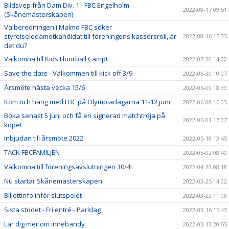
Bildsvep från Dam Div. 1 - FBC Engelholm
2022-08-17 09:51
(Skånemästerskapen)
Valberedningen i Malmö FBC söker
styrelseledamotkandidat till föreningens kassörsroll, är
2022-08-16 15:35
det du?
Välkomna till Kids Floorball Camp!
2022-07-20 14:22
Save the date - Välkommen till kick off 3/9
2022-06-30 10:07
Årsmöte nästa vecka 15/6
2022-06-09 18:33
Kom och häng med FBC på Olympiadagarna 11-12 juni
2022-06-08 16:03
Boka senast 5 juni och få en signerad matchtröja på
2022-06-01 17:07
köpet
Inbjudan till årsmöte 2022
2022-05-18 13:45
TACK FBCFAMILJEN
2022-05-02 08:40
Välkomna till föreningsavslutningen 30/4!
2022-04-23 08:18
Nu startar Skånemästerskapen
2022-03-25 14:22
Biljettinfo inför slutspelet
2022-03-22 11:08
Sista stödet - Fri entré - Pärldag
2022-03-16 15:43
Lär dig mer om innebandy
2022-03-13 20:55