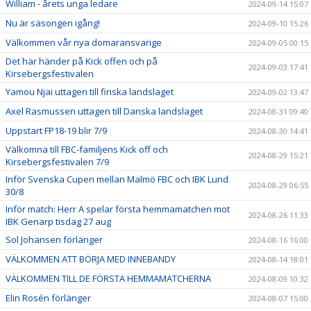
William - årets unga ledare
2024-09-14 15:07
Nu är säsongen igång!
2024-09-10 15:26
Välkommen vår nya domaransvarige
2024-09-05 00:15
Det här händer på Kick offen och på
2024-09-03 17:41
Kirsebergsfestivalen
Yamou Njai uttagen till finska landslaget
2024-09-02 13:47
Axel Rasmussen uttagen till Danska landslaget
2024-08-31 09:40
Uppstart FP18-19 blir 7/9
2024-08-30 14:41
Välkomna till FBC-familjens Kick off och
2024-08-29 15:21
Kirsebergsfestivalen 7/9
Inför Svenska Cupen mellan Malmö FBC och IBK Lund
2024-08-29 06:55
30/8
Inför match: Herr A spelar första hemmamatchen mot
2024-08-26 11:33
IBK Genarp tisdag 27 aug
Sol Johansen förlänger
2024-08-16 16:00
VÄLKOMMEN ATT BÖRJA MED INNEBANDY
2024-08-14 18:01
VÄLKOMMEN TILL DE FÖRSTA HEMMAMATCHERNA
2024-08-09 10:32
Elin Rosén förlänger
2024-08-07 15:00