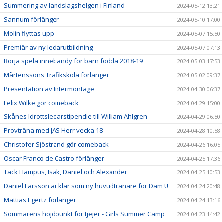
Summering av landslagshelgen i Finland
2024-05-12 13:21
Sannum förlänger
2024-05-10 17:00
Molin flyttas upp
2024-05-07 15:50
Premiär av ny ledarutbildning
2024-05-07 07:13
Börja spela innebandy för barn födda 2018-19
2024-05-03 17:53
Mårtenssons Trafikskola förlänger
2024-05-02 09:37
Presentation av Intermontage
2024-04-30 06:37
Felix Wilke gör comeback
2024-04-29 15:00
Skånes Idrottsledarstipendie till William Ahlgren
2024-04-29 06:50
Provträna med JAS Herr vecka 18
2024-04-28 10:58
Christofer Sjöstrand gör comeback
2024-04-26 16:05
Oscar Franco de Castro förlänger
2024-04-25 17:36
Tack Hampus, Isak, Daniel och Alexander
2024-04-25 10:53
Daniel Larsson är klar som ny huvudtränare för Dam U
2024-04-24 20:48
Mattias Egertz förlänger
2024-04-24 13:16
Sommarens höjdpunkt för tjejer - Girls Summer Camp
2024-04-23 14:42