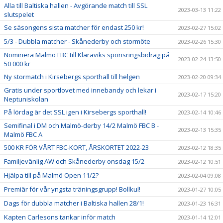
Alla till Baltiska hallen - Avgörande match till SSL
2023-03-13 11:22
slutspelet
Se säsongens sista matcher för endast 250 kr!
2023-02-27 15:02
5/3 - Dubbla matcher - Skånederby och stormöte
2023-02-26 15:30
Nominera Malmö FBC till Klaraviks sponsringsbidrag på
2023-02-24 13:50
50 000 kr
Ny stormatch i Kirsebergs sporthall till helgen
2023-02-20 09:34
Gratis under sportlovet med innebandy och lekar i
2023-02-17 15:20
Neptuniskolan
På lördag är det SSL igen i Kirsebergs sporthall!
2023-02-14 10:46
Semifinal i DM och Malmö-derby 14/2 Malmö FBC B -
2023-02-13 15:35
Malmö FBC A
500 KR FÖR VÅRT FBC-KORT, ÅRSKORTET 2022-23
2023-02-12 18:35
Familjevänlig AW och Skånederby onsdag 15/2
2023-02-12 10:51
Hjälpa till på Malmö Open 11/2?
2023-02-04 09:08
Premiär för vår yngsta träningsgrupp! Bollkul!
2023-01-27 10:05
Dags för dubbla matcher i Baltiska hallen 28/1!
2023-01-23 16:31
Kapten Carlesons tankar inför match
2023-01-14 12:01