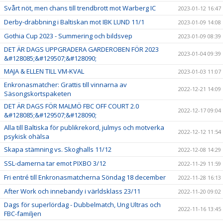
Svårt nöt, men chans till trendbrott mot Warberg IC
2023-01-12 16:47
Derby-drabbning i Baltiskan mot IBK LUND 11/1
2023-01-09 14:08
Gothia Cup 2023 - Summering och bildsvep
2023-01-09 08:39
DET ÄR DAGS UPPGRADERA GARDEROBEN FÖR 2023
2023-01-04 09:39
&#128085;&#129507;&#128090;
MAJA & ELLEN TILL VM-KVAL
2023-01-03 11:07
Enkronasmatcher: Grattis till vinnarna av
2022-12-21 14:09
Säsongskortspaketen
DET ÄR DAGS FÖR MALMÖ FBC OFF COURT 2.0
2022-12-17 09:04
&#128085;&#129507;&#128090;
Alla till Baltiska för publikrekord, julmys och motverka
2022-12-12 11:54
psykisk ohälsa
Skapa stämning vs. Skoghalls 11/12
2022-12-08 14:29
SSL-damerna tar emot PIXBO 3/12
2022-11-29 11:59
Fri entré till Enkronasmatcherna Söndag 18 december
2022-11-28 16:13
After Work och innebandy i världsklass 23/11
2022-11-20 09:02
Dags för superlördag - Dubbelmatch, Ung Ultras och
2022-11-16 13:45
FBC-familjen