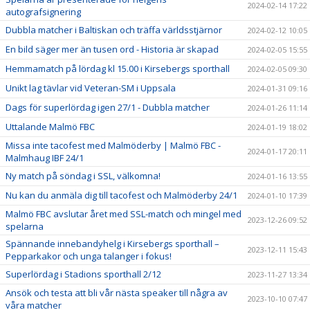
2024-02-14 17:22
autografsignering
Dubbla matcher i Baltiskan och träffa världsstjärnor
2024-02-12 10:05
En bild säger mer än tusen ord - Historia är skapad
2024-02-05 15:55
Hemmamatch på lördag kl 15.00 i Kirsebergs sporthall
2024-02-05 09:30
Unikt lag tävlar vid Veteran-SM i Uppsala
2024-01-31 09:16
Dags för superlördag igen 27/1 - Dubbla matcher
2024-01-26 11:14
Uttalande Malmö FBC
2024-01-19 18:02
Missa inte tacofest med Malmöderby | Malmö FBC -
2024-01-17 20:11
Malmhaug IBF 24/1
Ny match på söndag i SSL, välkomna!
2024-01-16 13:55
Nu kan du anmäla dig till tacofest och Malmöderby 24/1
2024-01-10 17:39
Malmö FBC avslutar året med SSL-match och mingel med
2023-12-26 09:52
spelarna
Spännande innebandyhelg i Kirsebergs sporthall –
2023-12-11 15:43
Pepparkakor och unga talanger i fokus!
Superlördag i Stadions sporthall 2/12
2023-11-27 13:34
Ansök och testa att bli vår nästa speaker till några av
2023-10-10 07:47
våra matcher