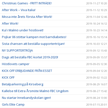
Christmas Games - FRITT INTRÄDE!
2019-11-27 10:20
After Work – Viva Italia!
2019-11-12 10:29
Missa inte årets första After Work!
2019-11-04 12:46
After Work!
2019-10-24 16:12
Kul i Malmö under höstlovet!
2019-10-23 14:14
Pojkar 06 stöttar kampen mot barndiabetes!
2019-10-16 15:14
Sista chansen att beställa supportertröjan!
2019-10-03 12:21
NY SUPPORTERTRÖJA
2019-09-12 15:43
Dags att beställa FBC-kortet 2019-2020!
2019-09-09 15:57
Höstlovets camper
2019-09-05 12:30
KICK-OFF ERBJUDANDE FRÅN ESSET
2019-09-04 12:20
KICK OFF
2019-09-02 15:22
Betalparkering på Kirseberg
2019-08-29 16:07
Kallelse till Extra Årsmöte Malmö FBC Ungdom
2019-08-27 15:42
Nu startar Innebandyskolan igen!
2019-08-24 13:00
Girls Elite Camp
2019-07-15 20:01