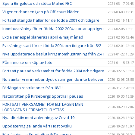
Spela Bingolotto och stötta Malmö FBC
2021-03-17 09:43
Vi ger er chansen igen på Off-court kläder!
2021-03-03 12:31
Fortsatt stängda hallar för de födda 2001 och tidigare
2021-02-19 11:11
Inomhusträning för er födda 2002-2004 startar upp igen
2021-02-05 15:11
Extra seriespel planeras i april & maj månad
2021-02-05 13:46
Ev träningsstart för er födda 2004 och tidigare från 8/2
2021-02-01 22:14
Nya uppdaterade beslut kring inomhusträning från 25/1
2021-01-22 15:29
Påminnelse om köp av foto
2021-01-15 13:17
Fortsatt pausad verksamhet för födda 2004 och tidigare
2020-12-15 06:59
Nu samlar vi in innebandyutrustningen du inte behöver
2020-12-08 08:55
Förlängda restriktioner från 18/11
2020-11-17 20:18
Nattidrotten på Kirsebergs Sporthall pausas
2020-10-30 15:59
FORTSATT VERKSAMHET FÖR ELITLAGEN MEN
2020-10-29 17:06
LÖRDAGENS HERRMATCH FLYTTAS
Nya direktiv med anledning av Covid-19
2020-10-28 15:32
Uppdatering gällande vårt Höstlovskul
2020-10-28 15:07
Försäljning av Sportlotten & Teamson
2020-10-28 09:21