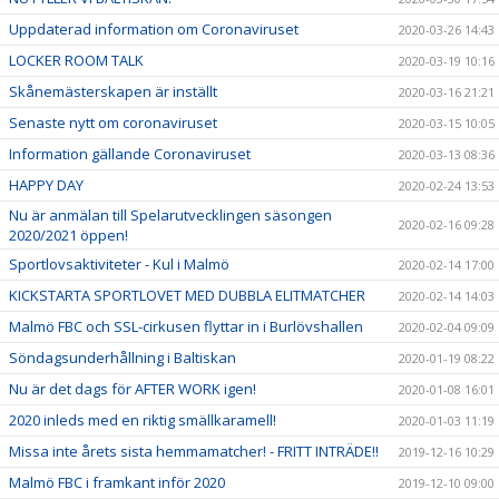
Uppdaterad information om Coronaviruset
2020-03-26 14:43
LOCKER ROOM TALK
2020-03-19 10:16
Skånemästerskapen är inställt
2020-03-16 21:21
Senaste nytt om coronaviruset
2020-03-15 10:05
Information gällande Coronaviruset
2020-03-13 08:36
HAPPY DAY
2020-02-24 13:53
Nu är anmälan till Spelarutvecklingen säsongen
2020-02-16 09:28
2020/2021 öppen!
Sportlovsaktiviteter - Kul i Malmö
2020-02-14 17:00
KICKSTARTA SPORTLOVET MED DUBBLA ELITMATCHER
2020-02-14 14:03
Malmö FBC och SSL-cirkusen flyttar in i Burlövshallen
2020-02-04 09:09
Söndagsunderhållning i Baltiskan
2020-01-19 08:22
Nu är det dags för AFTER WORK igen!
2020-01-08 16:01
2020 inleds med en riktig smällkaramell!
2020-01-03 11:19
Missa inte årets sista hemmamatcher! - FRITT INTRÄDE!!
2019-12-16 10:29
Malmö FBC i framkant inför 2020
2019-12-10 09:00