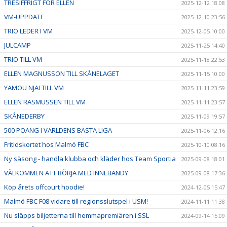
TRESIFFRIGT FÖR ELLEN
2025-12-12 18:08
VM-UPPDATE
2025-12-10 23:56
TRIO LEDER I VM
2025-12-05 10:00
JULCAMP
2025-11-25 14:40
TRIO TILL VM
2025-11-18 22:53
ELLEN MAGNUSSON TILL SKÅNELAGET
2025-11-15 10:00
YAMOU NJAI TILL VM
2025-11-11 23:59
ELLEN RASMUSSEN TILL VM
2025-11-11 23:57
SKÅNEDERBY
2025-11-09 19:57
500 POÄNG I VÄRLDENS BÄSTA LIGA
2025-11-06 12:16
Fritidskortet hos Malmö FBC
2025-10-10 08:16
Ny säsong - handla klubba och kläder hos Team Sportia
2025-09-08 18:01
VÄLKOMMEN ATT BÖRJA MED INNEBANDY
2025-09-08 17:36
Köp årets offcourt hoodie!
2024-12-05 15:47
Malmö FBC F08 vidare till regionsslutspel i USM!
2024-11-11 11:38
Nu släpps biljetterna till hemmapremiären i SSL
2024-09-14 15:09