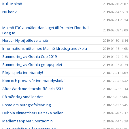
Kul i Malmö
2019-02-18 21:07
Nu kör vi!
2019-02-14 15:59
2019-02-11 20:24
Malmö FBC anmäler damlaget till Premier Floorball
2019-02-08 18:00
League
Nortic - Ny biljettleverantör
2019-01-30 16:14
Informationsmöte med Malmö Idrottsgrundskola
2019-01-15 14:08
Summering av Gothia Cup 2019
2019-01-07 10:53
Summering av Gothia gruppspelet
2019-01-05 09:54
Börja spela innebandy!
2018-12-21 16:09
Kom och prova vår innebandyskola!
2018-12-04 16:42
After Work med tacobuffé och SSL!
2018-11-22 10:14
På måndag smäller det!!
2018-11-16 16:06
Rösta om autografskrivning!
2018-11-13 15:45
Dubbla elitmatcher i Baltiska hallen
2018-09-28 19:17
Medlemsapp via Sportadmin
2018-09-14 18:28
Vi söker folk till vår Eventgrupp