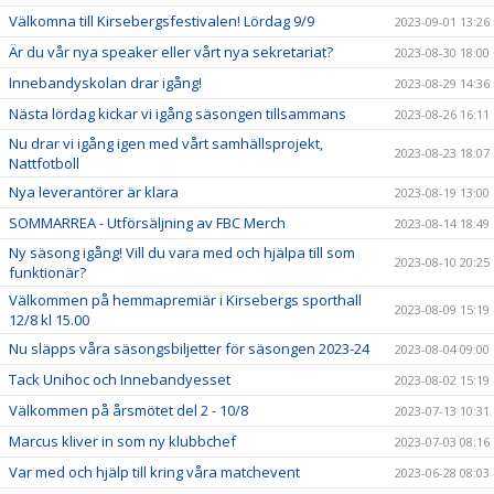
Välkomna till Kirsebergsfestivalen! Lördag 9/9
2023-09-01 13:26
Är du vår nya speaker eller vårt nya sekretariat?
2023-08-30 18:00
Innebandyskolan drar igång!
2023-08-29 14:36
Nästa lördag kickar vi igång säsongen tillsammans
2023-08-26 16:11
Nu drar vi igång igen med vårt samhällsprojekt,
2023-08-23 18:07
Nattfotboll
Nya leverantörer är klara
2023-08-19 13:00
SOMMARREA - Utförsäljning av FBC Merch
2023-08-14 18:49
Ny säsong igång! Vill du vara med och hjälpa till som
2023-08-10 20:25
funktionär?
Välkommen på hemmapremiär i Kirsebergs sporthall
2023-08-09 15:19
12/8 kl 15.00
Nu släpps våra säsongsbiljetter för säsongen 2023-24
2023-08-04 09:00
Tack Unihoc och Innebandyesset
2023-08-02 15:19
Välkommen på årsmötet del 2 - 10/8
2023-07-13 10:31
Marcus kliver in som ny klubbchef
2023-07-03 08:16
Var med och hjälp till kring våra matchevent
2023-06-28 08:03