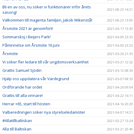
Bli en av oss, nu söker vi funktionärer inför årets
2021-08-25 14:21
säsong!
Välkommen till magenta familjen, Jakob Wikenstål
2021-08-25 13:09
Årsmöte 2021 är genomfört!
2021-06-17 13:30
Sommarskoj i Beijers Park!
2021-06-09 23:35
Påminnelse om Årsmöte 16 juni
2021-06-09 23:25
Årsmöte
2021-05-26 21:35
Vi söker fler ledare till vår ungdomsverksamhet
2021-05-21 12:52
Grattis Samuel Sjödin
2021-05-12 08:36
Hjälp oss uppdatera vår Värdegrund
2021-05-07 08:53
Ordförande har ordet
2021-04-26 09:04
Grattis till alla vinnare!
2021-04-22 16:11
Herrar +65, start till hösten
2021-04-16 20:29
Valberedningen söker nya styrelseledamöter
2021-04-07 14:21
#Allatillbaltiskan
2021-03-27 13:24
Alla till Baltiskan
2021-03-21 20:49