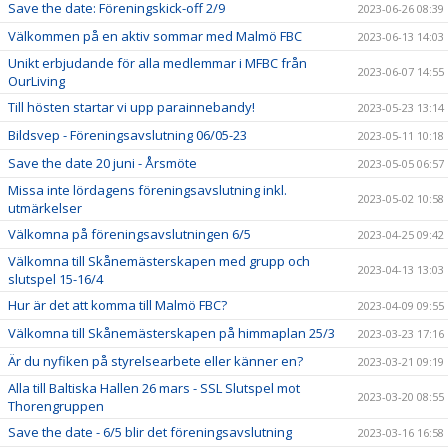
Save the date: Föreningskick-off 2/9
2023-06-26 08:39
Välkommen på en aktiv sommar med Malmö FBC
2023-06-13 14:03
Unikt erbjudande för alla medlemmar i MFBC från
2023-06-07 14:55
OurLiving
Till hösten startar vi upp parainnebandy!
2023-05-23 13:14
Bildsvep - Föreningsavslutning 06/05-23
2023-05-11 10:18
Save the date 20 juni - Årsmöte
2023-05-05 06:57
Missa inte lördagens föreningsavslutning inkl.
2023-05-02 10:58
utmärkelser
Välkomna på föreningsavslutningen 6/5
2023-04-25 09:42
Välkomna till Skånemästerskapen med grupp och
2023-04-13 13:03
slutspel 15-16/4
Hur är det att komma till Malmö FBC?
2023-04-09 09:55
Välkomna till Skånemästerskapen på himmaplan 25/3
2023-03-23 17:16
Är du nyfiken på styrelsearbete eller känner en?
2023-03-21 09:19
Alla till Baltiska Hallen 26 mars - SSL Slutspel mot
2023-03-20 08:55
Thorengruppen
Save the date - 6/5 blir det föreningsavslutning
2023-03-16 16:58