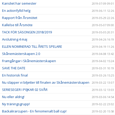
Kansliet har semester
2019-07-09 09:01
En actionfylld helg
2019-06-11 12:26
Rapport från Årsmötet
2019-05-29 22:26
Kallelse till Årsmöte
2019-05-07 09:00
TACK FÖR SÄSONGEN 2018/2019
2019-05-05 20:31
Avslutning 4 maj
2019-04-26 16:19
ELLEN NOMINERAD TILL ÅRETS SPELARE
2019-04-19 11:26
Skånemästerskapen 2.0
2019-04-08 13:42
Framgångar i Skånemästerskapen
2019-04-02 15:24
SAVE THE DATE
2019-03-31 10:19
En historisk final
2019-03-26 15:25
Nu släpper vi biljetter till finalen av Skånemästerskapen
2019-03-22 13:07
SERIESEGER I P0JKAR 02 SVÅR
2019-03-12 13:03
Nu eller aldrig!
2019-03-06 14:54
Ny träningsgrupp!
2019-02-22 23:02
Backalirarcupen - En fenomenalt ball cup!
2019-02-20 15:58