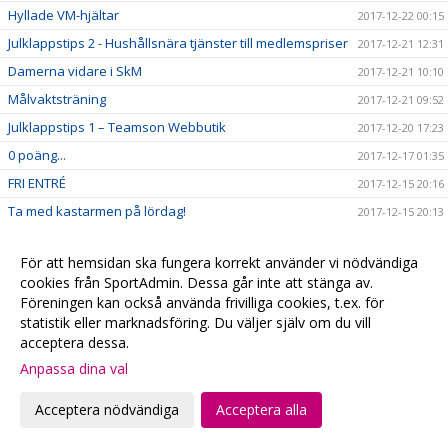
Hyllade VM-hjältar
2017-12-22 00:15
Julklappstips 2 - Hushållsnära tjänster till medlemspriser
2017-12-21 12:31
Damerna vidare i SkM
2017-12-21 10:10
Målvaktsträning
2017-12-21 09:52
Julklappstips 1 – Teamson Webbutik
2017-12-20 17:23
0 poäng...
2017-12-17 01:35
FRI ENTRÉ
2017-12-15 20:16
Ta med kastarmen på lördag!
2017-12-15 20:13
Musikhjälpen - Malmö FBCs insamlingsbössa
2017-12-13 00:34
För att hemsidan ska fungera korrekt använder vi nödvändiga
VI HAR EN VÄRLDSMÄSTARE
2017-12-10 20:19
cookies från SportAdmin. Dessa går inte att stänga av.
CECILIA DINARDO HISTORISK
2017-12-07 14:14
Föreningen kan också använda frivilliga cookies, t.ex. för
statistik eller marknadsföring. Du väljer själv om du vill
Målvaktsträning 1
2017-12-06 10:12
acceptera dessa.
VM-update
2017-12-04 22:48
Anpassa dina val
Målvaktsträning
2017-12-04 10:28
Matchens lirare, VM-debutanter & 4+1
2017-12-01 22:42
Acceptera nödvändiga
Acceptera alla
SM-Regionslutspel DJ18
2017-11-30 09:42