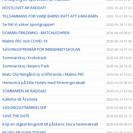
HÖSTLOVET ÄR RÄDDAT!
2020-10-20 11:26
TILLSAMMANS FÖR VARJE BARNS RÄTT ATT VARA BARN
2020-10-01 09:16
Se hit! Vi söker sportgrupper!
2020-09-28 11:09
DOMARUTBILDNING - MATCHLEDAREN
2020-09-06 09:07
Malmö FBC mot COVID-19
2020-08-16 11:40
SÄSONGSPREMIÄR FÖR INNEBANDYSKOLAN
2020-08-16 11:16
Sommarskoj i Kroksbäck
2020-06-28 16:41
Sommarskoj i Beijers Park
2020-06-28 16:29
Mats-Ola Nimgård ny ordförande i Malmö FBC
2020-06-10 13:02
Hemestra på Elite Hotels med föreningsrabatt
2020-06-09 08:55
SOMMAREN ÄR RÄDDAD!
2020-05-27 23:24
Kallelse till Årsmöte
2020-05-13 15:14
SÄSONGSUTMÄRKELSER
2020-05-08 01:29
SAVE THE DATE
2020-05-06 12:12
Köp en digital Bingolott till påskens stora hemmakväll
2020-04-08 08:43
NU FYLLER VI BALTISKAN!
2020-03-30 17:54