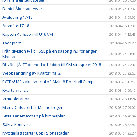
2018-04-25 07:55
Daniel Åkesson Award
2018-04-24 15:32
Avslutning 17-18
2018-04-18 09:03
Årsmöte 17-18
2018-04-16 12:30
Kapten Karlsson till U19 VM
2018-04-11 12:43
Tack Joon!
2018-04-06 09:27
Från division två till SSL på en säsong, nu förlänger
2018-04-04 21:48
Marika
Bli vår HJÄLTE du med och bidra till SM-slutspelet 2018
2018-03-24 07:40
Webbsändning av Kvartsfinal 2
2018-03-23 22:52
EXTRA! Målvaktsspecial på Malmö Floorball Camp
2018-03-23 15:52
Kvartsfinal 2:5
2018-03-19 09:10
Vi möblerar om
2018-03-16 11:26
Mainz Ohlsson blir Malmö trogen
2018-03-07 09:00
Sista seriematchen på himmaplan!
2018-03-06 20:06
Säkra kontrakt
2018-03-05 22:50
Nytt tjejlag startar upp i Slottsstaden
2018-03-04 23:27