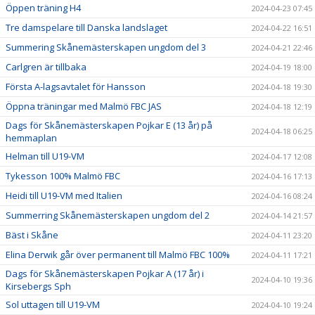
Öppen träning H4
2024-04-23 07:45
Tre damspelare till Danska landslaget
2024-04-22 16:51
Summering Skånemästerskapen ungdom del 3
2024-04-21 22:46
Carlgren är tillbaka
2024-04-19 18:00
Första A-lagsavtalet för Hansson
2024-04-18 19:30
Öppna träningar med Malmö FBC JAS
2024-04-18 12:19
Dags för Skånemästerskapen Pojkar E (13 år) på
2024-04-18 06:25
hemmaplan
Helman till U19-VM
2024-04-17 12:08
Tykesson 100% Malmö FBC
2024-04-16 17:13
Heidi till U19-VM med Italien
2024-04-16 08:24
Summerring Skånemästerskapen ungdom del 2
2024-04-14 21:57
Bäst i Skåne
2024-04-11 23:20
Elina Derwik går över permanent till Malmö FBC 100%
2024-04-11 17:21
Dags för Skånemästerskapen Pojkar A (17 år) i
2024-04-10 19:36
Kirsebergs Sph
Sol uttagen till U19-VM
2024-04-10 19:24