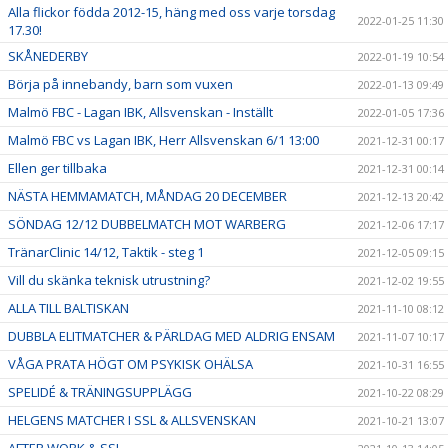
Alla flickor födda 2012-15, häng med oss varje torsdag
2022-01-25 11:30
17.30!
SKÅNEDERBY
2022-01-19 10:54
Börja på innebandy, barn som vuxen
2022-01-13 09:49
Malmö FBC - Lagan IBK, Allsvenskan - Inställt
2022-01-05 17:36
Malmö FBC vs Lagan IBK, Herr Allsvenskan 6/1 13:00
2021-12-31 00:17
Ellen ger tillbaka
2021-12-31 00:14
NÄSTA HEMMAMATCH, MÅNDAG 20 DECEMBER
2021-12-13 20:42
SÖNDAG 12/12 DUBBELMATCH MOT WARBERG
2021-12-06 17:17
TränarClinic 14/12, Taktik - steg 1
2021-12-05 09:15
Vill du skänka teknisk utrustning?
2021-12-02 19:55
ALLA TILL BALTISKAN
2021-11-10 08:12
DUBBLA ELITMATCHER & PÄRLDAG MED ALDRIG ENSAM
2021-11-07 10:17
VÅGA PRATA HÖGT OM PSYKISK OHÄLSA
2021-10-31 16:55
SPELIDÉ & TRÄNINGSUPPLÄGG
2021-10-22 08:29
HELGENS MATCHER I SSL & ALLSVENSKAN
2021-10-21 13:07
AFTER WORK & SSL