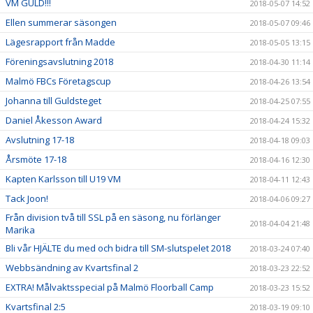
VM GULD!!!
2018-05-07 14:52
Ellen summerar säsongen
2018-05-07 09:46
Lägesrapport från Madde
2018-05-05 13:15
Föreningsavslutning 2018
2018-04-30 11:14
Malmö FBCs Företagscup
2018-04-26 13:54
Johanna till Guldsteget
2018-04-25 07:55
Daniel Åkesson Award
2018-04-24 15:32
Avslutning 17-18
2018-04-18 09:03
Årsmöte 17-18
2018-04-16 12:30
Kapten Karlsson till U19 VM
2018-04-11 12:43
Tack Joon!
2018-04-06 09:27
Från division två till SSL på en säsong, nu förlänger
2018-04-04 21:48
Marika
Bli vår HJÄLTE du med och bidra till SM-slutspelet 2018
2018-03-24 07:40
Webbsändning av Kvartsfinal 2
2018-03-23 22:52
EXTRA! Målvaktsspecial på Malmö Floorball Camp
2018-03-23 15:52
Kvartsfinal 2:5
2018-03-19 09:10