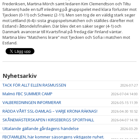
Frederiksen, Martina Mörch samt ledaren Kim Clemendtson och Tiltu
Siltanen) hade en tuff inledning på gruppspelet med klara förluster mot
Tjeckien (0-11) och Schweiz (2-11). Men sen tog de en väldig stark seger
mot Lettland (6-4) i sista gruppspelsmatchen och ställdes därefter mot
Estland i åttondelsfinalen. Där blev det en säker seger (4-1) och
Danmark avancerar till Kvartsfinal på fredag där Finland väntar.
Martina blev ”Matchens lirare” mot Tjeckien och Sofia i matchen mot
Estland.
Nyhetsarkiv
TACK FÖR ALLT ELLEN RASMUSSEN
2026-07-27
Malmö FBC SUMMER CAMP
2026-07-04 14:00
VALBEREDNINGEN INFORMERAR
2026-05-15 11:39
RÄDDA VÅRT SSL-DAMLAG – VARJE KRONA RÄKNAS!
2026-04-30 10:52
SKÅNEMÄSTERSKAPEN I KIRSEBERGS SPORTHALL
2026-04-07 14:18
Uttalande gällande gårdagens händelse
2026-03-29
FBCFAMILJEN, här kommer säsongens viktigaste nyhet.