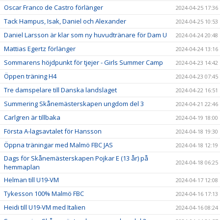
Oscar Franco de Castro förlänger
2024-04-25 17:36
Tack Hampus, Isak, Daniel och Alexander
2024-04-25 10:53
Daniel Larsson är klar som ny huvudtränare för Dam U
2024-04-24 20:48
Mattias Egertz förlänger
2024-04-24 13:16
Sommarens höjdpunkt för tjejer - Girls Summer Camp
2024-04-23 14:42
Öppen träning H4
2024-04-23 07:45
Tre damspelare till Danska landslaget
2024-04-22 16:51
Summering Skånemästerskapen ungdom del 3
2024-04-21 22:46
Carlgren är tillbaka
2024-04-19 18:00
Första A-lagsavtalet för Hansson
2024-04-18 19:30
Öppna träningar med Malmö FBC JAS
2024-04-18 12:19
Dags för Skånemästerskapen Pojkar E (13 år) på
2024-04-18 06:25
hemmaplan
Helman till U19-VM
2024-04-17 12:08
Tykesson 100% Malmö FBC
2024-04-16 17:13
Heidi till U19-VM med Italien
2024-04-16 08:24