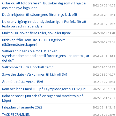
Gillar du att fotografera? FBC söker dig som vill hjälpa
2022-09-06 14:06
oss med nya lagbilder
Du är inbjuden till säsongens förenings-kick off!
2022-08-24 14:44
Nu drar vi igång Innebandyskolan igen! Perfekt för att
2022-08-19 17:37
testa på vad innebandy är
Malmö FBC söker flera roller, sök eller tipsa!
2022-08-18 11:48
Bildsvep från Dam Div. 1 - FBC Engelholm
2022-08-17 09:51
(Skånemästerskapen)
Valberedningen i Malmö FBC söker
styrelseledamotkandidat till föreningens kassörsroll, är
2022-08-16 15:35
det du?
Välkomna till Kids Floorball Camp!
2022-07-20 14:22
Save the date - Välkommen till kick off 3/9
2022-06-30 10:07
Årsmöte nästa vecka 15/6
2022-06-09 18:33
Kom och häng med FBC på Olympiadagarna 11-12 juni
2022-06-08 16:03
Boka senast 5 juni och få en signerad matchtröja på
2022-06-01 17:07
köpet
Inbjudan till årsmöte 2022
2022-05-18 13:45
TACK FBCFAMILJEN
2022-05-02 08:40