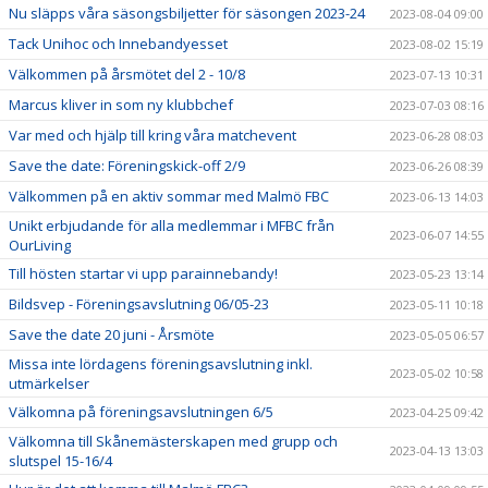
Nu släpps våra säsongsbiljetter för säsongen 2023-24
2023-08-04 09:00
Tack Unihoc och Innebandyesset
2023-08-02 15:19
Välkommen på årsmötet del 2 - 10/8
2023-07-13 10:31
Marcus kliver in som ny klubbchef
2023-07-03 08:16
Var med och hjälp till kring våra matchevent
2023-06-28 08:03
Save the date: Föreningskick-off 2/9
2023-06-26 08:39
Välkommen på en aktiv sommar med Malmö FBC
2023-06-13 14:03
Unikt erbjudande för alla medlemmar i MFBC från
2023-06-07 14:55
OurLiving
Till hösten startar vi upp parainnebandy!
2023-05-23 13:14
Bildsvep - Föreningsavslutning 06/05-23
2023-05-11 10:18
Save the date 20 juni - Årsmöte
2023-05-05 06:57
Missa inte lördagens föreningsavslutning inkl.
2023-05-02 10:58
utmärkelser
Välkomna på föreningsavslutningen 6/5
2023-04-25 09:42
Välkomna till Skånemästerskapen med grupp och
2023-04-13 13:03
slutspel 15-16/4