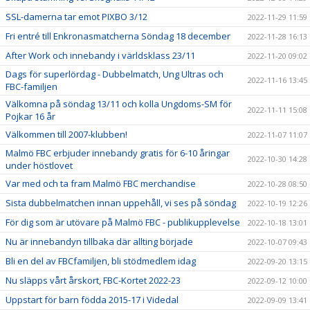
SSL-damerna tar emot PIXBO 3/12
2022-11-29 11:59
Fri entré till Enkronasmatcherna Söndag 18 december
2022-11-28 16:13
After Work och innebandy i världsklass 23/11
2022-11-20 09:02
Dags för superlördag - Dubbelmatch, Ung Ultras och
2022-11-16 13:45
FBC-familjen
Välkomna på söndag 13/11 och kolla Ungdoms-SM för
2022-11-11 15:08
Pojkar 16 år
Välkommen till 2007-klubben!
2022-11-07 11:07
Malmö FBC erbjuder innebandy gratis för 6-10 åringar
2022-10-30 14:28
under höstlovet
Var med och ta fram Malmö FBC merchandise
2022-10-28 08:50
Sista dubbelmatchen innan uppehåll, vi ses på söndag
2022-10-19 12:26
För dig som är utövare på Malmö FBC - publikupplevelse
2022-10-18 13:01
Nu är innebandyn tillbaka där allting började
2022-10-07 09:43
Bli en del av FBCfamiljen, bli stödmedlem idag
2022-09-20 13:15
Nu släpps vårt årskort, FBC-Kortet 2022-23
2022-09-12 10:00
Uppstart för barn födda 2015-17 i Videdal
2022-09-09 13:41