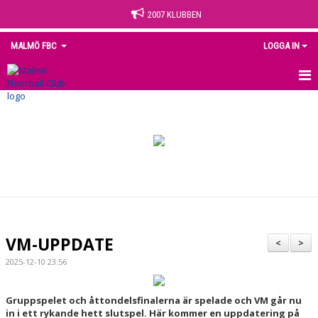
2007 KLUBBEN
MALMÖ FBC
LOGGA IN
HEM
NYHETER
OM KLUBBEN
KONTAKT
KALENDER
VM-UPPDATE
<
>
MEDLEM
2025-12-10 23:56
MATCHER
Gruppspelet och åttondelsfinalerna är spelade och VM går nu
in i ett rykande hett slutspel. Här kommer en uppdatering på