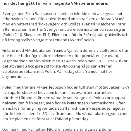
HALL OF FAME
hur det har gått för våra magenta VM-spelare/ledare.
Sverige med Ellen Rasmussen i spetsen inledde med att kryssa mot
ärkerivalen Finland. Ellen inledde med att sätta Sverige första VM-mål
med en patenterad ”köksvägen” och utsågs även till ”Matchens lirare”
efter matchen. Sen har Sverige haft två enkla matcher och storsegrar
(Polen 21-0, Slovakien 15-1). Ellen har stått för 6 (2+4) poäng hitintills och
på fredag ställs Sverige mot Lettland i Kvartsfinalen.
Finland med VM-debutanten Yamou Njai som defensiv stöttepelare har
inte heller haft några större bekymmer efter premiären (se ovan).
Laget städade av Slovakien med 13-4 och Polen med 18-1. Extra kul var
det att Yamou fick göra sitt första VM-poäng någonsin efter en
välplacerad rökare mot Polen. På fredag ställs Yamou mot fler
lagkamrater….
Polen med tränare Mikael Jeppsson fick en tuff start mot Slovakien (3-7)
och uppförsbacken blev som bekant (läs ovan) ännu brantare
därefter! I åttondelsfinalen väntade sen Norge och Polen var knappa
halvminuten från seger, men fick se kvitteringen i nätmaskorna. Efter
en mållös förlängning väntade straffar och där inkasserades laget sin
fjärde förlust i den 4:e SD-straffrundan…. Nu väntar placeringsmatcher
om 9:e platsen och först ut är Estland på torsdag.
Danmark med kvintetten FBC:are (spelarna Sille Larsen, Sofia