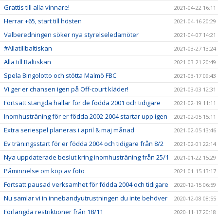
Grattis till alla vinnare!
2021-04-22 16:11
Herrar +65, start till hösten
2021-04-16 20:29
Valberedningen söker nya styrelseledamöter
2021-04-07 14:21
#Allatillbaltiskan
2021-03-27 13:24
Alla till Baltiskan
2021-03-21 20:49
Spela Bingolotto och stötta Malmö FBC
2021-03-17 09:43
Vi ger er chansen igen på Off-court kläder!
2021-03-03 12:31
Fortsatt stängda hallar för de födda 2001 och tidigare
2021-02-19 11:11
Inomhusträning för er födda 2002-2004 startar upp igen
2021-02-05 15:11
Extra seriespel planeras i april & maj månad
2021-02-05 13:46
Ev träningsstart för er födda 2004 och tidigare från 8/2
2021-02-01 22:14
Nya uppdaterade beslut kring inomhusträning från 25/1
2021-01-22 15:29
Påminnelse om köp av foto
2021-01-15 13:17
Fortsatt pausad verksamhet för födda 2004 och tidigare
2020-12-15 06:59
Nu samlar vi in innebandyutrustningen du inte behöver
2020-12-08 08:55
Förlängda restriktioner från 18/11
2020-11-17 20:18