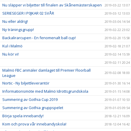
Nu släpper vi biljetter till finalen av Skånemästerskapen
2019-03-22 13:07
SERIESEGER I P0JKAR 02 SVÅR
2019-03-12 13:03
Nu eller aldrig!
2019-03-06 14:54
Ny träningsgrupp!
2019-02-22 23:02
Backalirarcupen - En fenomenalt ball cup!
2019-02-20 15:58
Kul i Malmö
2019-02-18 21:07
Nu kör vi!
2019-02-14 15:59
2019-02-11 20:24
Malmö FBC anmäler damlaget till Premier Floorball
2019-02-08 18:00
League
Nortic - Ny biljettleverantör
2019-01-30 16:14
Informationsmöte med Malmö Idrottsgrundskola
2019-01-15 14:08
Summering av Gothia Cup 2019
2019-01-07 10:53
Summering av Gothia gruppspelet
2019-01-05 09:54
Börja spela innebandy!
2018-12-21 16:09
Kom och prova vår innebandyskola!
2018-12-04 16:42