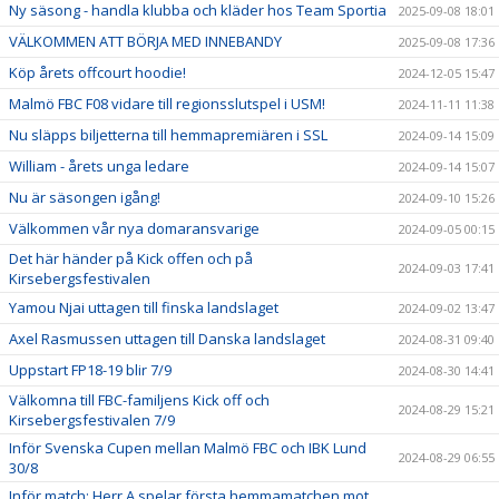
Ny säsong - handla klubba och kläder hos Team Sportia
2025-09-08 18:01
VÄLKOMMEN ATT BÖRJA MED INNEBANDY
2025-09-08 17:36
Köp årets offcourt hoodie!
2024-12-05 15:47
Malmö FBC F08 vidare till regionsslutspel i USM!
2024-11-11 11:38
Nu släpps biljetterna till hemmapremiären i SSL
2024-09-14 15:09
William - årets unga ledare
2024-09-14 15:07
Nu är säsongen igång!
2024-09-10 15:26
Välkommen vår nya domaransvarige
2024-09-05 00:15
Det här händer på Kick offen och på
2024-09-03 17:41
Kirsebergsfestivalen
Yamou Njai uttagen till finska landslaget
2024-09-02 13:47
Axel Rasmussen uttagen till Danska landslaget
2024-08-31 09:40
Uppstart FP18-19 blir 7/9
2024-08-30 14:41
Välkomna till FBC-familjens Kick off och
2024-08-29 15:21
Kirsebergsfestivalen 7/9
Inför Svenska Cupen mellan Malmö FBC och IBK Lund
2024-08-29 06:55
30/8
Inför match: Herr A spelar första hemmamatchen mot