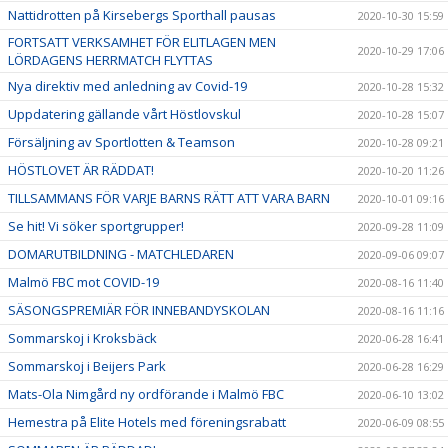
Nattidrotten på Kirsebergs Sporthall pausas
2020-10-30 15:59
FORTSATT VERKSAMHET FÖR ELITLAGEN MEN
2020-10-29 17:06
LÖRDAGENS HERRMATCH FLYTTAS
Nya direktiv med anledning av Covid-19
2020-10-28 15:32
Uppdatering gällande vårt Höstlovskul
2020-10-28 15:07
Försäljning av Sportlotten & Teamson
2020-10-28 09:21
HÖSTLOVET ÄR RÄDDAT!
2020-10-20 11:26
TILLSAMMANS FÖR VARJE BARNS RÄTT ATT VARA BARN
2020-10-01 09:16
Se hit! Vi söker sportgrupper!
2020-09-28 11:09
DOMARUTBILDNING - MATCHLEDAREN
2020-09-06 09:07
Malmö FBC mot COVID-19
2020-08-16 11:40
SÄSONGSPREMIÄR FÖR INNEBANDYSKOLAN
2020-08-16 11:16
Sommarskoj i Kroksbäck
2020-06-28 16:41
Sommarskoj i Beijers Park
2020-06-28 16:29
Mats-Ola Nimgård ny ordförande i Malmö FBC
2020-06-10 13:02
Hemestra på Elite Hotels med föreningsrabatt
2020-06-09 08:55