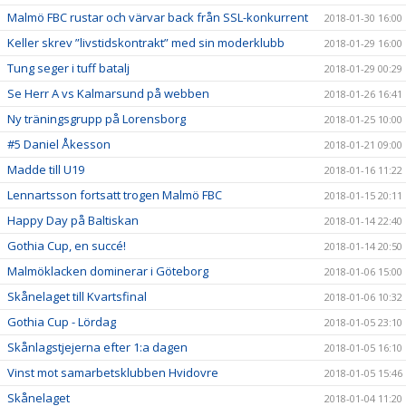
Malmö FBC rustar och värvar back från SSL-konkurrent
2018-01-30 16:00
Keller skrev ”livstidskontrakt” med sin moderklubb
2018-01-29 16:00
Tung seger i tuff batalj
2018-01-29 00:29
Se Herr A vs Kalmarsund på webben
2018-01-26 16:41
Ny träningsgrupp på Lorensborg
2018-01-25 10:00
#5 Daniel Åkesson
2018-01-21 09:00
Madde till U19
2018-01-16 11:22
Lennartsson fortsatt trogen Malmö FBC
2018-01-15 20:11
Happy Day på Baltiskan
2018-01-14 22:40
Gothia Cup, en succé!
2018-01-14 20:50
Malmöklacken dominerar i Göteborg
2018-01-06 15:00
Skånelaget till Kvartsfinal
2018-01-06 10:32
Gothia Cup - Lördag
2018-01-05 23:10
Skånlagstjejerna efter 1:a dagen
2018-01-05 16:10
Vinst mot samarbetsklubben Hvidovre
2018-01-05 15:46
Skånelaget
2018-01-04 11:20