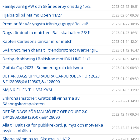
Familjevänlig AW och Skånederby onsdag 15/2
2023-02-12 10:51
Hjälpa till på Malmö Open 11/2?
2023-02-04 09:08
Premiär för vår yngsta träningsgrupp! Bollkul!
2023-01-27 10:05
Dags för dubbla matcher i Baltiska hallen 28/1!
2023-01-23 16:31
Kapten Carlesons tankar inför match
2023-01-14 12:01
Svårt nöt, men chans till trendbrott mot Warberg IC
2023-01-12 16:47
Derby-drabbning i Baltiskan mot IBK LUND 11/1
2023-01-09 14:08
Gothia Cup 2023 - Summering och bildsvep
2023-01-09 08:39
DET ÄR DAGS UPPGRADERA GARDEROBEN FÖR 2023
2023-01-04 09:39
&#128085;&#129507;&#128090;
MAJA & ELLEN TILL VM-KVAL
2023-01-03 11:07
Enkronasmatcher: Grattis till vinnarna av
2022-12-21 14:09
Säsongskortspaketen
DET ÄR DAGS FÖR MALMÖ FBC OFF COURT 2.0
2022-12-17 09:04
&#128085;&#129507;&#128090;
Alla till Baltiska för publikrekord, julmys och motverka
2022-12-12 11:54
psykisk ohälsa
Skapa stämning vs. Skoghalls 11/12
2022-12-08 14:29