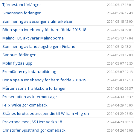
Tjörnestam förlänger
2024-05-17 16:01
Simonsson förlänger
2024-05-16 17:40
Summering av säsongens utmärkelser
2024-05-15 12:00
Börja spela innebandy för barn födda 2015-18
2024-05-14 19:01
Malmö FBC aktiverar Malmöborna
2024-05-13 17:04
Summering av landslagshelgen i Finland
2024-05-12 13:21
Sannum förlänger
2024-05-10 17:00
Molin flyttas upp
2024-05-07 15:50
Premiär av ny ledarutbildning
2024-05-07 07:13
Börja spela innebandy för barn födda 2018-19
2024-05-03 17:53
Mårtenssons Trafikskola förlänger
2024-05-02 09:37
Presentation av Intermontage
2024-04-30 06:37
Felix Wilke gör comeback
2024-04-29 15:00
Skånes Idrottsledarstipendie till William Ahlgren
2024-04-29 06:50
Provträna med JAS Herr vecka 18
2024-04-28 10:58
Christofer Sjöstrand gör comeback
2024-04-26 16:05