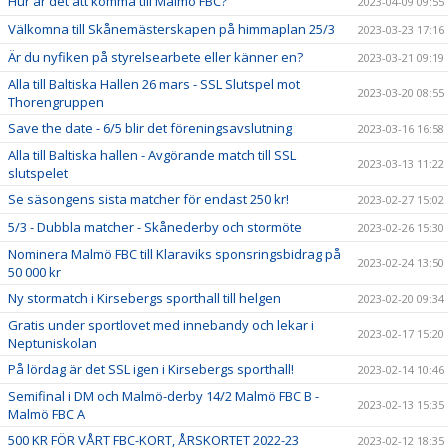
Hur är det att komma till Malmö FBC?
2023-04-09 09:55
Välkomna till Skånemästerskapen på himmaplan 25/3
2023-03-23 17:16
Är du nyfiken på styrelsearbete eller känner en?
2023-03-21 09:19
Alla till Baltiska Hallen 26 mars - SSL Slutspel mot
2023-03-20 08:55
Thorengruppen
Save the date - 6/5 blir det föreningsavslutning
2023-03-16 16:58
Alla till Baltiska hallen - Avgörande match till SSL
2023-03-13 11:22
slutspelet
Se säsongens sista matcher för endast 250 kr!
2023-02-27 15:02
5/3 - Dubbla matcher - Skånederby och stormöte
2023-02-26 15:30
Nominera Malmö FBC till Klaraviks sponsringsbidrag på
2023-02-24 13:50
50 000 kr
Ny stormatch i Kirsebergs sporthall till helgen
2023-02-20 09:34
Gratis under sportlovet med innebandy och lekar i
2023-02-17 15:20
Neptuniskolan
På lördag är det SSL igen i Kirsebergs sporthall!
2023-02-14 10:46
Semifinal i DM och Malmö-derby 14/2 Malmö FBC B -
2023-02-13 15:35
Malmö FBC A
500 KR FÖR VÅRT FBC-KORT, ÅRSKORTET 2022-23
2023-02-12 18:35