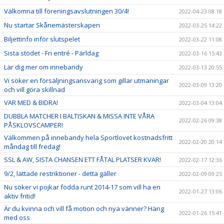
Välkomna till föreningsavslutningen 30/4!
2022-04-23 08:18
Nu startar Skånemästerskapen
2022-03-25 14:22
Biljettinfo inför slutspelet
2022-03-22 11:08
Sista stödet - Fri entré - Pärldag
2022-03-16 15:43
Lär dig mer om innebandy
2022-03-13 20:55
Vi söker en försäljningsansvarig som gillar utmaningar
2022-03-09 13:20
och vill göra skillnad
VAR MED & BIDRA!
2022-03-04 13:04
DUBBLA MATCHER I BALTISKAN & MISSA INTE VÅRA
2022-02-26 09:38
PÅSKLOVSCAMPER!
Välkommen på innebandy hela Sportlovet kostnadsfritt
2022-02-20 20:14
måndag till fredag!
SSL & AW, SISTA CHANSEN ETT FÅTAL PLATSER KVAR!
2022-02-17 12:36
9/2, lättade restriktioner - detta gäller
2022-02-09 09:25
Nu söker vi pojkar födda runt 2014-17 som vill ha en
2022-01-27 13:06
aktiv fritid!
Är du kvinna och vill få motion och nya vänner? Häng
2022-01-26 15:41
med oss