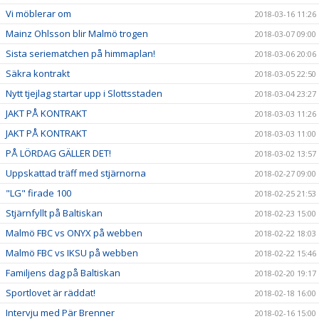
Vi möblerar om
2018-03-16 11:26
Mainz Ohlsson blir Malmö trogen
2018-03-07 09:00
Sista seriematchen på himmaplan!
2018-03-06 20:06
Säkra kontrakt
2018-03-05 22:50
Nytt tjejlag startar upp i Slottsstaden
2018-03-04 23:27
JAKT PÅ KONTRAKT
2018-03-03 11:26
JAKT PÅ KONTRAKT
2018-03-03 11:00
PÅ LÖRDAG GÄLLER DET!
2018-03-02 13:57
Uppskattad träff med stjärnorna
2018-02-27 09:00
"LG" firade 100
2018-02-25 21:53
Stjärnfyllt på Baltiskan
2018-02-23 15:00
Malmö FBC vs ONYX på webben
2018-02-22 18:03
Malmö FBC vs IKSU på webben
2018-02-22 15:46
Familjens dag på Baltiskan
2018-02-20 19:17
Sportlovet är räddat!
2018-02-18 16:00
Intervju med Pär Brenner
2018-02-16 15:00