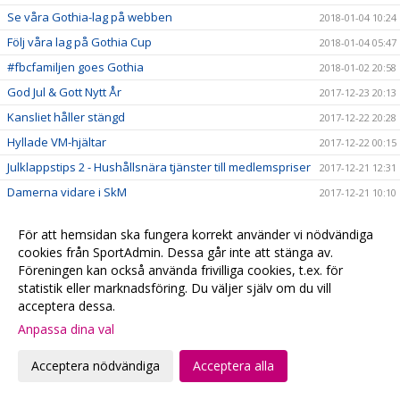
Se våra Gothia-lag på webben
2018-01-04 10:24
Följ våra lag på Gothia Cup
2018-01-04 05:47
#fbcfamiljen goes Gothia
2018-01-02 20:58
God Jul & Gott Nytt År
2017-12-23 20:13
Kansliet håller stängd
2017-12-22 20:28
Hyllade VM-hjältar
2017-12-22 00:15
Julklappstips 2 - Hushållsnära tjänster till medlemspriser
2017-12-21 12:31
Damerna vidare i SkM
2017-12-21 10:10
Målvaktsträning
2017-12-21 09:52
För att hemsidan ska fungera korrekt använder vi nödvändiga
Julklappstips 1 – Teamson Webbutik
2017-12-20 17:23
cookies från SportAdmin. Dessa går inte att stänga av.
0 poäng...
2017-12-17 01:35
Föreningen kan också använda frivilliga cookies, t.ex. för
statistik eller marknadsföring. Du väljer själv om du vill
FRI ENTRÉ
2017-12-15 20:16
acceptera dessa.
Ta med kastarmen på lördag!
2017-12-15 20:13
Anpassa dina val
Musikhjälpen - Malmö FBCs insamlingsbössa
2017-12-13 00:34
Acceptera nödvändiga
Acceptera alla
VI HAR EN VÄRLDSMÄSTARE
2017-12-10 20:19
CECILIA DINARDO HISTORISK
2017-12-07 14:14