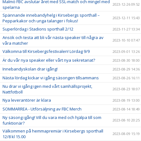
Malmö FBC avslutar året med SSL-match och mingel med
2023-12-26 09:52
spelarna
Spännande innebandyhelg i Kirsebergs sporthall –
2023-12-11 15:43
Pepparkakor och unga talanger i fokus!
Superlördag i Stadions sporthall 2/12
2023-11-27 13:34
Ansök och testa att bli vår nästa speaker till några av
2023-10-10 07:47
våra matcher
Välkomna till Kirsebergsfestivalen! Lördag 9/9
2023-09-01 13:26
Är du vår nya speaker eller vårt nya sekretariat?
2023-08-30 18:00
Innebandyskolan drar igång!
2023-08-29 14:36
Nästa lördag kickar vi igång säsongen tillsammans
2023-08-26 16:11
Nu drar vi igång igen med vårt samhällsprojekt,
2023-08-23 18:07
Nattfotboll
Nya leverantörer är klara
2023-08-19 13:00
SOMMARREA - Utförsäljning av FBC Merch
2023-08-14 18:49
Ny säsong igång! Vill du vara med och hjälpa till som
2023-08-10 20:25
funktionär?
Välkommen på hemmapremiär i Kirsebergs sporthall
2023-08-09 15:19
12/8 kl 15.00