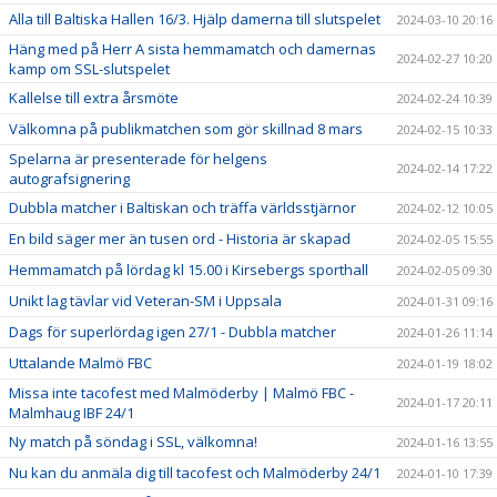
Alla till Baltiska Hallen 16/3. Hjälp damerna till slutspelet
2024-03-10 20:16
Häng med på Herr A sista hemmamatch och damernas
2024-02-27 10:20
kamp om SSL-slutspelet
Kallelse till extra årsmöte
2024-02-24 10:39
Välkomna på publikmatchen som gör skillnad 8 mars
2024-02-15 10:33
Spelarna är presenterade för helgens
2024-02-14 17:22
autografsignering
Dubbla matcher i Baltiskan och träffa världsstjärnor
2024-02-12 10:05
En bild säger mer än tusen ord - Historia är skapad
2024-02-05 15:55
Hemmamatch på lördag kl 15.00 i Kirsebergs sporthall
2024-02-05 09:30
Unikt lag tävlar vid Veteran-SM i Uppsala
2024-01-31 09:16
Dags för superlördag igen 27/1 - Dubbla matcher
2024-01-26 11:14
Uttalande Malmö FBC
2024-01-19 18:02
Missa inte tacofest med Malmöderby | Malmö FBC -
2024-01-17 20:11
Malmhaug IBF 24/1
Ny match på söndag i SSL, välkomna!
2024-01-16 13:55
Nu kan du anmäla dig till tacofest och Malmöderby 24/1
2024-01-10 17:39