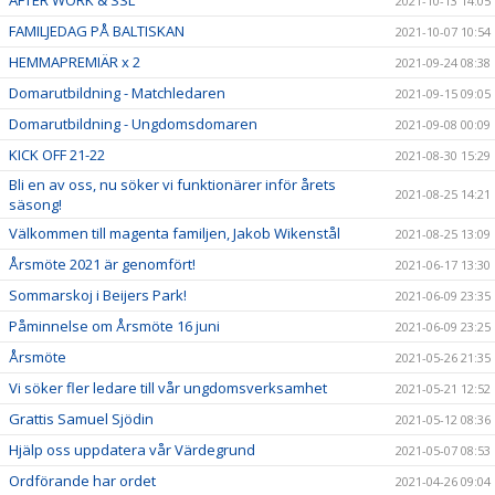
2021-10-13 14:05
FAMILJEDAG PÅ BALTISKAN
2021-10-07 10:54
HEMMAPREMIÄR x 2
2021-09-24 08:38
Domarutbildning - Matchledaren
2021-09-15 09:05
Domarutbildning - Ungdomsdomaren
2021-09-08 00:09
KICK OFF 21-22
2021-08-30 15:29
Bli en av oss, nu söker vi funktionärer inför årets
2021-08-25 14:21
säsong!
Välkommen till magenta familjen, Jakob Wikenstål
2021-08-25 13:09
Årsmöte 2021 är genomfört!
2021-06-17 13:30
Sommarskoj i Beijers Park!
2021-06-09 23:35
Påminnelse om Årsmöte 16 juni
2021-06-09 23:25
Årsmöte
2021-05-26 21:35
Vi söker fler ledare till vår ungdomsverksamhet
2021-05-21 12:52
Grattis Samuel Sjödin
2021-05-12 08:36
Hjälp oss uppdatera vår Värdegrund
2021-05-07 08:53
Ordförande har ordet
2021-04-26 09:04