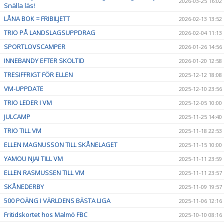
2026-03-25 16:02
Snälla läs!
LÅNA BOK = FRIBILJETT
2026-02-13 13:52
TRIO PÅ LANDSLAGSUPPDRAG
2026-02-04 11:13
SPORTLOVSCAMPER
2026-01-26 14:56
INNEBANDY EFTER SKOLTID
2026-01-20 12:58
TRESIFFRIGT FÖR ELLEN
2025-12-12 18:08
VM-UPPDATE
2025-12-10 23:56
TRIO LEDER I VM
2025-12-05 10:00
JULCAMP
2025-11-25 14:40
TRIO TILL VM
2025-11-18 22:53
ELLEN MAGNUSSON TILL SKÅNELAGET
2025-11-15 10:00
YAMOU NJAI TILL VM
2025-11-11 23:59
ELLEN RASMUSSEN TILL VM
2025-11-11 23:57
SKÅNEDERBY
2025-11-09 19:57
500 POÄNG I VÄRLDENS BÄSTA LIGA
2025-11-06 12:16
Fritidskortet hos Malmö FBC
2025-10-10 08:16