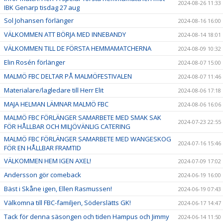
2024-08-26 11:33
IBK Genarp tisdag 27 aug
Sol Johansen förlänger
2024-08-16 16:00
VÄLKOMMEN ATT BÖRJA MED INNEBANDY
2024-08-14 18:01
VÄLKOMMEN TILL DE FÖRSTA HEMMAMATCHERNA
2024-08-09 10:32
Elin Rosén förlänger
2024-08-07 15:00
MALMÖ FBC DELTAR PÅ MALMÖFESTIVALEN
2024-08-07 11:46
Materialare/lagledare till Herr Elit
2024-08-06 17:18
MAJA HELMAN LÄMNAR MALMÖ FBC
2024-08-06 16:06
MALMÖ FBC FÖRLÄNGER SAMARBETE MED SMAK SAK
2024-07-23 22:55
FÖR HÅLLBAR OCH MILJÖVÄNLIG CATERING
MALMÖ FBC FÖRLÄNGER SAMARBETE MED WANGESKOG
2024-07-16 15:46
FÖR EN HÅLLBAR FRAMTID
VÄLKOMMEN HEM IGEN AXEL!
2024-07-09 17:02
Andersson gör comeback
2024-06-19 16:00
Bäst i Skåne igen, Ellen Rasmussen!
2024-06-19 07:43
Välkomna till FBC-familjen, Söderslätts GK!
2024-06-17 14:47
Tack för denna säsongen och tiden Hampus och Jimmy
2024-06-14 11:50