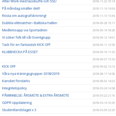
After Work med tacobuffé och SSL!
2018-11-22 10:14
På måndag smäller det!!
2018-11-16 16:06
Rösta om autografskrivning!
2018-11-13 15:45
Dubbla elitmatcher i Baltiska hallen
2018-09-28 19:17
Medlemsapp via Sportadmin
2018-09-14 18:28
Vi söker folk till vår Eventgrupp
2018-09-12 14:01
Tack för en fantastisk KICK OFF
2018-09-11 13:59
KLUBBVECKA PÅ ESSET
2018-09-10 11:32
2018-09-07 13:55
KICK OFF
2018-09-02 15:13
Våra nya träningsgrupper 2018/2019
2018-08-17 14:50
Kansliet förstärks
2018-08-02 14:25
Integritetspolicy
2018-05-24 14:58
PÅMINNELSE: ÅRSMÖTE & EXTRA ÅRSMÖTE
2018-05-22 21:10
GDPR Uppdatering
2018-05-16 10:29
Studentlandslaget x 3
2018-05-09 23:29