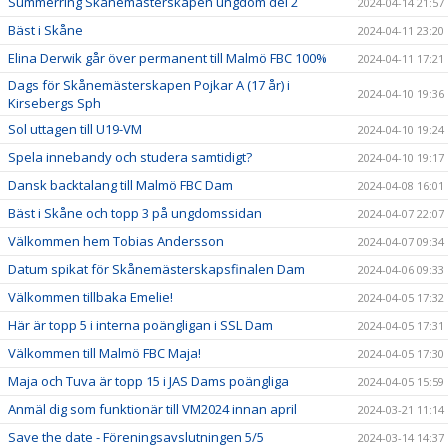
Summerring Skånemästerskapen ungdom del 2
2024-04-14 21:57
Bäst i Skåne
2024-04-11 23:20
Elina Derwik går över permanent till Malmö FBC 100%
2024-04-11 17:21
Dags för Skånemästerskapen Pojkar A (17 år) i
2024-04-10 19:36
Kirsebergs Sph
Sol uttagen till U19-VM
2024-04-10 19:24
Spela innebandy och studera samtidigt?
2024-04-10 19:17
Dansk backtalang till Malmö FBC Dam
2024-04-08 16:01
Bäst i Skåne och topp 3 på ungdomssidan
2024-04-07 22:07
Välkommen hem Tobias Andersson
2024-04-07 09:34
Datum spikat för Skånemästerskapsfinalen Dam
2024-04-06 09:33
Välkommen tillbaka Emelie!
2024-04-05 17:32
Här är topp 5 i interna poängligan i SSL Dam
2024-04-05 17:31
Välkommen till Malmö FBC Maja!
2024-04-05 17:30
Maja och Tuva är topp 15 i JAS Dams poängliga
2024-04-05 15:59
Anmäl dig som funktionär till VM2024 innan april
2024-03-21 11:14
Save the date - Föreningsavslutningen 5/5
2024-03-14 14:37