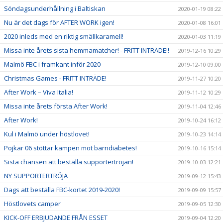
Söndagsunderhållning i Baltiskan
2020-01-19 08:22
Nu är det dags för AFTER WORK igen!
2020-01-08 16:01
2020 inleds med en riktig smällkaramell!
2020-01-03 11:19
Missa inte årets sista hemmamatcher! - FRITT INTRÄDE!!
2019-12-16 10:29
Malmö FBC i framkant inför 2020
2019-12-10 09:00
Christmas Games - FRITT INTRÄDE!
2019-11-27 10:20
After Work – Viva Italia!
2019-11-12 10:29
Missa inte årets första After Work!
2019-11-04 12:46
After Work!
2019-10-24 16:12
Kul i Malmö under höstlovet!
2019-10-23 14:14
Pojkar 06 stöttar kampen mot barndiabetes!
2019-10-16 15:14
Sista chansen att beställa supportertröjan!
2019-10-03 12:21
NY SUPPORTERTRÖJA
2019-09-12 15:43
Dags att beställa FBC-kortet 2019-2020!
2019-09-09 15:57
Höstlovets camper
2019-09-05 12:30
KICK-OFF ERBJUDANDE FRÅN ESSET
2019-09-04 12:20