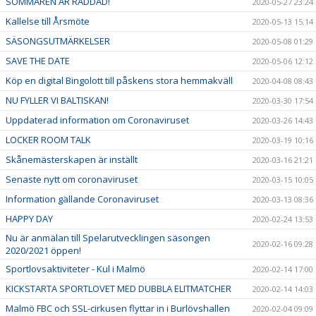
SOMMAREN ÄR RÄDDAD!
2020-05-27 23:24
Kallelse till Årsmöte
2020-05-13 15:14
SÄSONGSUTMÄRKELSER
2020-05-08 01:29
SAVE THE DATE
2020-05-06 12:12
Köp en digital Bingolott till påskens stora hemmakväll
2020-04-08 08:43
NU FYLLER VI BALTISKAN!
2020-03-30 17:54
Uppdaterad information om Coronaviruset
2020-03-26 14:43
LOCKER ROOM TALK
2020-03-19 10:16
Skånemästerskapen är inställt
2020-03-16 21:21
Senaste nytt om coronaviruset
2020-03-15 10:05
Information gällande Coronaviruset
2020-03-13 08:36
HAPPY DAY
2020-02-24 13:53
Nu är anmälan till Spelarutvecklingen säsongen
2020-02-16 09:28
2020/2021 öppen!
Sportlovsaktiviteter - Kul i Malmö
2020-02-14 17:00
KICKSTARTA SPORTLOVET MED DUBBLA ELITMATCHER
2020-02-14 14:03
Malmö FBC och SSL-cirkusen flyttar in i Burlövshallen
2020-02-04 09:09