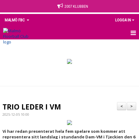
2007 KLUBBEN
MALMÖ FBC
LOGGA IN
HEM
NYHETER
OM KLUBBEN
KONTAKT
KALENDER
TRIO LEDER I VM
<
>
MEDLEM
2025-12-05 10:00
MATCHER
Vi har redan presenterat hela fem spelare som kommer att
representera sitt landslag i stundande Dam-VM i Tjeckien den 6