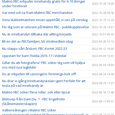
Malmö FBC erbjuder innebandy gratis för 6-10 åringar
2022-10-30 14:28
under höstlovet
Var med och ta fram Malmö FBC merchandise
2022-10-28 08:50
Sista dubbelmatchen innan uppehåll, vi ses på söndag
2022-10-19 12:26
För dig som är utövare på Malmö FBC - publikupplevelse
2022-10-18 13:01
Nu är innebandyn tillbaka där allting började
2022-10-07 09:43
Bli en del av FBCfamiljen, bli stödmedlem idag
2022-09-20 13:15
Nu släpps vårt årskort, FBC-Kortet 2022-23
2022-09-12 10:00
Uppstart för barn födda 2015-17 i Videdal
2022-09-09 13:41
Gillar du att fotografera? FBC söker dig som vill hjälpa
2022-09-06 14:06
oss med nya lagbilder
Du är inbjuden till säsongens förenings-kick off!
2022-08-24 14:44
Nu drar vi igång Innebandyskolan igen! Perfekt för att
2022-08-19 17:37
testa på vad innebandy är
Malmö FBC söker flera roller, sök eller tipsa!
2022-08-18 11:48
Bildsvep från Dam Div. 1 - FBC Engelholm
2022-08-17 09:51
(Skånemästerskapen)
Valberedningen i Malmö FBC söker
styrelseledamotkandidat till föreningens kassörsroll, är
2022-08-16 15:35