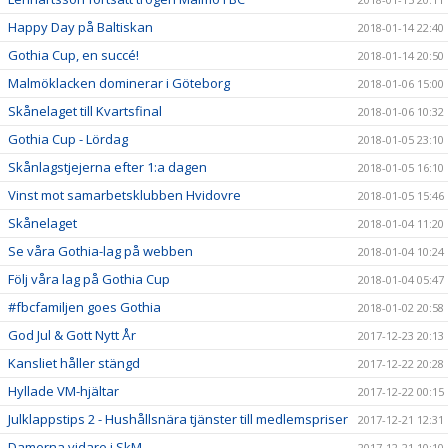
Happy Day på Baltiskan
2018-01-14 22:40
Gothia Cup, en succé!
2018-01-14 20:50
Malmöklacken dominerar i Göteborg
2018-01-06 15:00
Skånelaget till Kvartsfinal
2018-01-06 10:32
Gothia Cup - Lördag
2018-01-05 23:10
Skånlagstjejerna efter 1:a dagen
2018-01-05 16:10
Vinst mot samarbetsklubben Hvidovre
2018-01-05 15:46
Skånelaget
2018-01-04 11:20
Se våra Gothia-lag på webben
2018-01-04 10:24
Följ våra lag på Gothia Cup
2018-01-04 05:47
#fbcfamiljen goes Gothia
2018-01-02 20:58
God Jul & Gott Nytt År
2017-12-23 20:13
Kansliet håller stängd
2017-12-22 20:28
Hyllade VM-hjältar
2017-12-22 00:15
Julklappstips 2 - Hushållsnära tjänster till medlemspriser
2017-12-21 12:31
Damerna vidare i SkM
2017-12-21 10:10