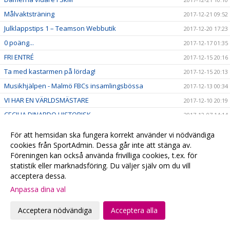
Målvaktsträning
2017-12-21 09:52
Julklappstips 1 – Teamson Webbutik
2017-12-20 17:23
0 poäng...
2017-12-17 01:35
FRI ENTRÉ
2017-12-15 20:16
Ta med kastarmen på lördag!
2017-12-15 20:13
Musikhjälpen - Malmö FBCs insamlingsbössa
2017-12-13 00:34
VI HAR EN VÄRLDSMÄSTARE
2017-12-10 20:19
CECILIA DINARDO HISTORISK
2017-12-07 14:14
Målvaktsträning 1
2017-12-06 10:12
För att hemsidan ska fungera korrekt använder vi nödvändiga
VM-update
2017-12-04 22:48
cookies från SportAdmin. Dessa går inte att stänga av.
Föreningen kan också använda frivilliga cookies, t.ex. för
Målvaktsträning
2017-12-04 10:28
statistik eller marknadsföring. Du väljer själv om du vill
Matchens lirare, VM-debutanter & 4+1
2017-12-01 22:42
acceptera dessa.
SM-Regionslutspel DJ18
2017-11-30 09:42
Anpassa dina val
Torsdagsunderhållning!
2017-11-30 00:43
Acceptera nödvändiga
Acceptera alla
Viktig hemmamatch på söndag!
2017-11-30 00:27
BLACK FRIDAY: ÅRSKORT 50%
2017-11-24 08:17