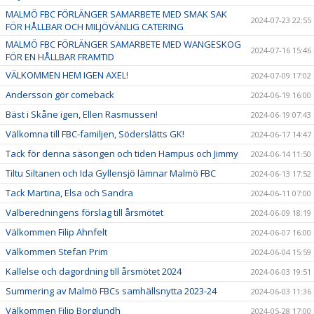
MALMÖ FBC FÖRLÄNGER SAMARBETE MED SMAK SAK
2024-07-23 22:55
FÖR HÅLLBAR OCH MILJÖVÄNLIG CATERING
MALMÖ FBC FÖRLÄNGER SAMARBETE MED WANGESKOG
2024-07-16 15:46
FÖR EN HÅLLBAR FRAMTID
VÄLKOMMEN HEM IGEN AXEL!
2024-07-09 17:02
Andersson gör comeback
2024-06-19 16:00
Bäst i Skåne igen, Ellen Rasmussen!
2024-06-19 07:43
Välkomna till FBC-familjen, Söderslätts GK!
2024-06-17 14:47
Tack för denna säsongen och tiden Hampus och Jimmy
2024-06-14 11:50
Tiltu Siltanen och Ida Gyllensjö lämnar Malmö FBC
2024-06-13 17:52
Tack Martina, Elsa och Sandra
2024-06-11 07:00
Valberedningens förslag till årsmötet
2024-06-09 18:19
Välkommen Filip Ahnfelt
2024-06-07 16:00
Välkommen Stefan Prim
2024-06-04 15:59
Kallelse och dagordning till årsmötet 2024
2024-06-03 19:51
Summering av Malmö FBCs samhällsnytta 2023-24
2024-06-03 11:36
Välkommen Filip Borglundh
2024-05-28 17:00