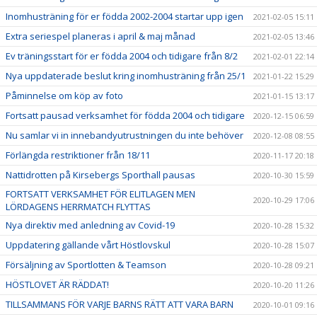
Inomhusträning för er födda 2002-2004 startar upp igen
2021-02-05 15:11
Extra seriespel planeras i april & maj månad
2021-02-05 13:46
Ev träningsstart för er födda 2004 och tidigare från 8/2
2021-02-01 22:14
Nya uppdaterade beslut kring inomhusträning från 25/1
2021-01-22 15:29
Påminnelse om köp av foto
2021-01-15 13:17
Fortsatt pausad verksamhet för födda 2004 och tidigare
2020-12-15 06:59
Nu samlar vi in innebandyutrustningen du inte behöver
2020-12-08 08:55
Förlängda restriktioner från 18/11
2020-11-17 20:18
Nattidrotten på Kirsebergs Sporthall pausas
2020-10-30 15:59
FORTSATT VERKSAMHET FÖR ELITLAGEN MEN
2020-10-29 17:06
LÖRDAGENS HERRMATCH FLYTTAS
Nya direktiv med anledning av Covid-19
2020-10-28 15:32
Uppdatering gällande vårt Höstlovskul
2020-10-28 15:07
Försäljning av Sportlotten & Teamson
2020-10-28 09:21
HÖSTLOVET ÄR RÄDDAT!
2020-10-20 11:26
TILLSAMMANS FÖR VARJE BARNS RÄTT ATT VARA BARN
2020-10-01 09:16