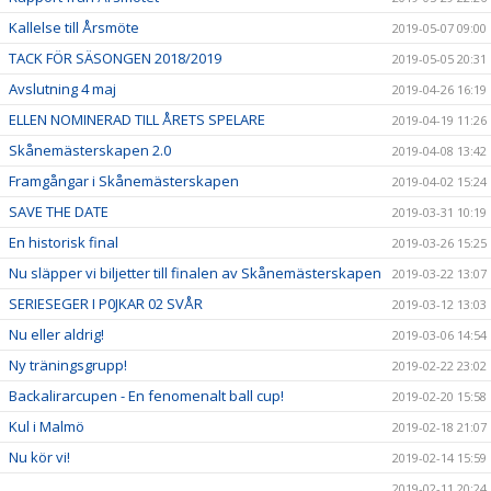
Kallelse till Årsmöte
2019-05-07 09:00
TACK FÖR SÄSONGEN 2018/2019
2019-05-05 20:31
Avslutning 4 maj
2019-04-26 16:19
ELLEN NOMINERAD TILL ÅRETS SPELARE
2019-04-19 11:26
Skånemästerskapen 2.0
2019-04-08 13:42
Framgångar i Skånemästerskapen
2019-04-02 15:24
SAVE THE DATE
2019-03-31 10:19
En historisk final
2019-03-26 15:25
Nu släpper vi biljetter till finalen av Skånemästerskapen
2019-03-22 13:07
SERIESEGER I P0JKAR 02 SVÅR
2019-03-12 13:03
Nu eller aldrig!
2019-03-06 14:54
Ny träningsgrupp!
2019-02-22 23:02
Backalirarcupen - En fenomenalt ball cup!
2019-02-20 15:58
Kul i Malmö
2019-02-18 21:07
Nu kör vi!
2019-02-14 15:59
2019-02-11 20:24