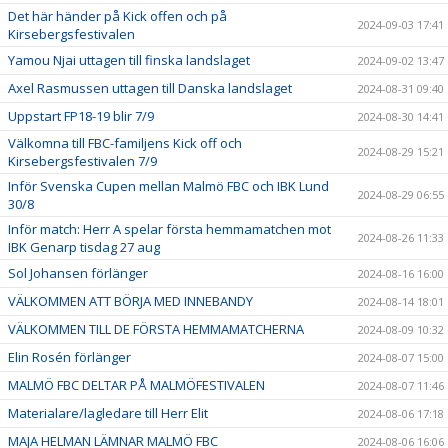
Det här händer på Kick offen och på
2024-09-03 17:41
Kirsebergsfestivalen
Yamou Njai uttagen till finska landslaget
2024-09-02 13:47
Axel Rasmussen uttagen till Danska landslaget
2024-08-31 09:40
Uppstart FP18-19 blir 7/9
2024-08-30 14:41
Välkomna till FBC-familjens Kick off och
2024-08-29 15:21
Kirsebergsfestivalen 7/9
Inför Svenska Cupen mellan Malmö FBC och IBK Lund
2024-08-29 06:55
30/8
Inför match: Herr A spelar första hemmamatchen mot
2024-08-26 11:33
IBK Genarp tisdag 27 aug
Sol Johansen förlänger
2024-08-16 16:00
VÄLKOMMEN ATT BÖRJA MED INNEBANDY
2024-08-14 18:01
VÄLKOMMEN TILL DE FÖRSTA HEMMAMATCHERNA
2024-08-09 10:32
Elin Rosén förlänger
2024-08-07 15:00
MALMÖ FBC DELTAR PÅ MALMÖFESTIVALEN
2024-08-07 11:46
Materialare/lagledare till Herr Elit
2024-08-06 17:18
MAJA HELMAN LÄMNAR MALMÖ FBC
2024-08-06 16:06