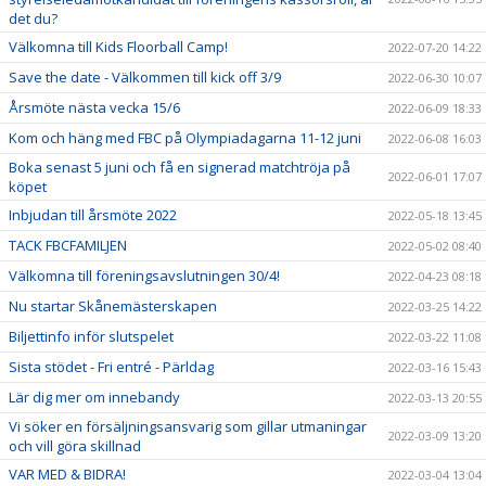
det du?
Välkomna till Kids Floorball Camp!
2022-07-20 14:22
Save the date - Välkommen till kick off 3/9
2022-06-30 10:07
Årsmöte nästa vecka 15/6
2022-06-09 18:33
Kom och häng med FBC på Olympiadagarna 11-12 juni
2022-06-08 16:03
Boka senast 5 juni och få en signerad matchtröja på
2022-06-01 17:07
köpet
Inbjudan till årsmöte 2022
2022-05-18 13:45
TACK FBCFAMILJEN
2022-05-02 08:40
Välkomna till föreningsavslutningen 30/4!
2022-04-23 08:18
Nu startar Skånemästerskapen
2022-03-25 14:22
Biljettinfo inför slutspelet
2022-03-22 11:08
Sista stödet - Fri entré - Pärldag
2022-03-16 15:43
Lär dig mer om innebandy
2022-03-13 20:55
Vi söker en försäljningsansvarig som gillar utmaningar
2022-03-09 13:20
och vill göra skillnad
VAR MED & BIDRA!
2022-03-04 13:04