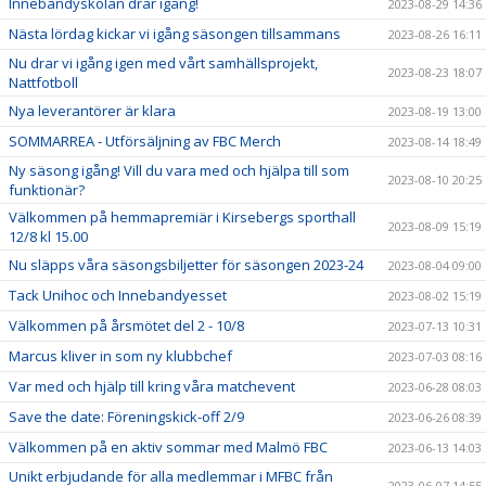
Innebandyskolan drar igång!
2023-08-29 14:36
Nästa lördag kickar vi igång säsongen tillsammans
2023-08-26 16:11
Nu drar vi igång igen med vårt samhällsprojekt,
2023-08-23 18:07
Nattfotboll
Nya leverantörer är klara
2023-08-19 13:00
SOMMARREA - Utförsäljning av FBC Merch
2023-08-14 18:49
Ny säsong igång! Vill du vara med och hjälpa till som
2023-08-10 20:25
funktionär?
Välkommen på hemmapremiär i Kirsebergs sporthall
2023-08-09 15:19
12/8 kl 15.00
Nu släpps våra säsongsbiljetter för säsongen 2023-24
2023-08-04 09:00
Tack Unihoc och Innebandyesset
2023-08-02 15:19
Välkommen på årsmötet del 2 - 10/8
2023-07-13 10:31
Marcus kliver in som ny klubbchef
2023-07-03 08:16
Var med och hjälp till kring våra matchevent
2023-06-28 08:03
Save the date: Föreningskick-off 2/9
2023-06-26 08:39
Välkommen på en aktiv sommar med Malmö FBC
2023-06-13 14:03
Unikt erbjudande för alla medlemmar i MFBC från
2023-06-07 14:55