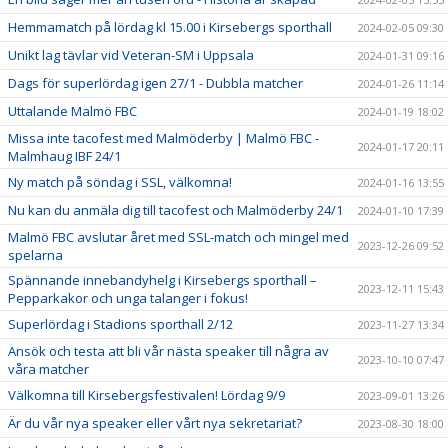
Hemmamatch på lördag kl 15.00 i Kirsebergs sporthall
2024-02-05 09:30
Unikt lag tävlar vid Veteran-SM i Uppsala
2024-01-31 09:16
Dags för superlördag igen 27/1 - Dubbla matcher
2024-01-26 11:14
Uttalande Malmö FBC
2024-01-19 18:02
Missa inte tacofest med Malmöderby | Malmö FBC -
2024-01-17 20:11
Malmhaug IBF 24/1
Ny match på söndag i SSL, välkomna!
2024-01-16 13:55
Nu kan du anmäla dig till tacofest och Malmöderby 24/1
2024-01-10 17:39
Malmö FBC avslutar året med SSL-match och mingel med
2023-12-26 09:52
spelarna
Spännande innebandyhelg i Kirsebergs sporthall –
2023-12-11 15:43
Pepparkakor och unga talanger i fokus!
Superlördag i Stadions sporthall 2/12
2023-11-27 13:34
Ansök och testa att bli vår nästa speaker till några av
2023-10-10 07:47
våra matcher
Välkomna till Kirsebergsfestivalen! Lördag 9/9
2023-09-01 13:26
Är du vår nya speaker eller vårt nya sekretariat?
2023-08-30 18:00