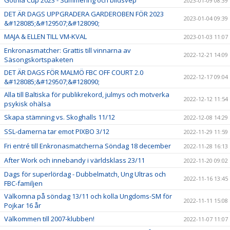
2023-01-09 08:39
DET ÄR DAGS UPPGRADERA GARDEROBEN FÖR 2023
2023-01-04 09:39
&#128085;&#129507;&#128090;
MAJA & ELLEN TILL VM-KVAL
2023-01-03 11:07
Enkronasmatcher: Grattis till vinnarna av
2022-12-21 14:09
Säsongskortspaketen
DET ÄR DAGS FÖR MALMÖ FBC OFF COURT 2.0
2022-12-17 09:04
&#128085;&#129507;&#128090;
Alla till Baltiska för publikrekord, julmys och motverka
2022-12-12 11:54
psykisk ohälsa
Skapa stämning vs. Skoghalls 11/12
2022-12-08 14:29
SSL-damerna tar emot PIXBO 3/12
2022-11-29 11:59
Fri entré till Enkronasmatcherna Söndag 18 december
2022-11-28 16:13
After Work och innebandy i världsklass 23/11
2022-11-20 09:02
Dags för superlördag - Dubbelmatch, Ung Ultras och
2022-11-16 13:45
FBC-familjen
Välkomna på söndag 13/11 och kolla Ungdoms-SM för
2022-11-11 15:08
Pojkar 16 år
Välkommen till 2007-klubben!
2022-11-07 11:07