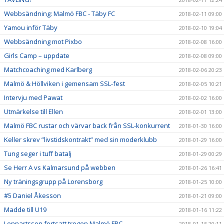
Webbsändning: Malmö FBC - Täby FC
2018-02-11 09:00
Yamou inför Täby
2018-02-10 19:04
Webbsändning mot Pixbo
2018-02-08 16:00
Girls Camp – uppdate
2018-02-08 09:00
Matchcoaching med Karlberg
2018-02-06 20:23
Malmö & Höllviken i gemensam SSL-fest
2018-02-05 10:21
Intervju med Pawat
2018-02-02 16:00
Utmärkelse till Ellen
2018-02-01 13:00
Malmö FBC rustar och värvar back från SSL-konkurrent
2018-01-30 16:00
Keller skrev ”livstidskontrakt” med sin moderklubb
2018-01-29 16:00
Tung seger i tuff batalj
2018-01-29 00:29
Se Herr A vs Kalmarsund på webben
2018-01-26 16:41
Ny träningsgrupp på Lorensborg
2018-01-25 10:00
#5 Daniel Åkesson
2018-01-21 09:00
Madde till U19
2018-01-16 11:22
Lennartsson fortsatt trogen Malmö FBC
2018-01-15 20:11