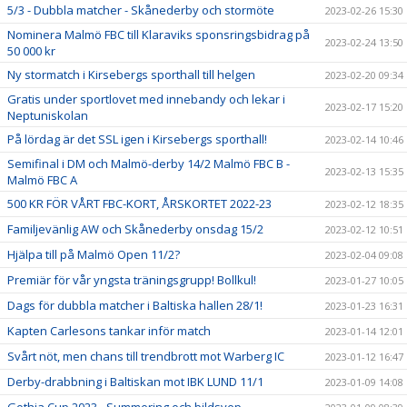
5/3 - Dubbla matcher - Skånederby och stormöte
2023-02-26 15:30
Nominera Malmö FBC till Klaraviks sponsringsbidrag på
2023-02-24 13:50
50 000 kr
Ny stormatch i Kirsebergs sporthall till helgen
2023-02-20 09:34
Gratis under sportlovet med innebandy och lekar i
2023-02-17 15:20
Neptuniskolan
På lördag är det SSL igen i Kirsebergs sporthall!
2023-02-14 10:46
Semifinal i DM och Malmö-derby 14/2 Malmö FBC B -
2023-02-13 15:35
Malmö FBC A
500 KR FÖR VÅRT FBC-KORT, ÅRSKORTET 2022-23
2023-02-12 18:35
Familjevänlig AW och Skånederby onsdag 15/2
2023-02-12 10:51
Hjälpa till på Malmö Open 11/2?
2023-02-04 09:08
Premiär för vår yngsta träningsgrupp! Bollkul!
2023-01-27 10:05
Dags för dubbla matcher i Baltiska hallen 28/1!
2023-01-23 16:31
Kapten Carlesons tankar inför match
2023-01-14 12:01
Svårt nöt, men chans till trendbrott mot Warberg IC
2023-01-12 16:47
Derby-drabbning i Baltiskan mot IBK LUND 11/1
2023-01-09 14:08
Gothia Cup 2023 - Summering och bildsvep