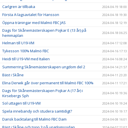
Carlgren är tillbaka
2024-04-19 18:00
Första A-lagsavtalet för Hansson
2024-04-18 19:30
Öppna träningar med Malmö FBC JAS
2024-04-18 12:19
Dags för Skånemästerskapen Pojkar E (13 år) på
2024-04-18 06:25
hemmaplan
Helman till U19-VM
2024-04-17 12:08
Tykesson 100% Malmö FBC
2024-04-16 17:13
Heidi till U19-VM med Italien
2024-04-16 08:24
Summerring Skånemästerskapen ungdom del 2
2024-04-14 21:57
Bäst i Skåne
2024-04-11 23:20
Elina Derwik går över permanent till Malmö FBC 100%
2024-04-11 17:21
Dags för Skånemästerskapen Pojkar A (17 år) i
2024-04-10 19:36
Kirsebergs Sph
Sol uttagen till U19-VM
2024-04-10 19:24
Spela innebandy och studera samtidigt?
2024-04-10 19:17
Dansk backtalang till Malmö FBC Dam
2024-04-08 16:01
Bäst i Skåne och topp 3 på ungdomssidan
2024-04-07 22:07