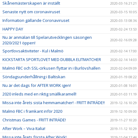
Skånemästerskapen är inställt
2020-03-16 21:21
Senaste nytt om coronaviruset
2020-03-15 10:05
Information gällande Coronaviruset
2020-03-13 08:36
HAPPY DAY
2020-02-24 13:53
Nu är anmälan till Spelarutvecklingen säsongen
2020-02-16 09:28
2020/2021 öppen!
Sportlovsaktiviteter - Kul i Malmö
2020-02-14 17:00
KICKSTARTA SPORTLOVET MED DUBBLA ELITMATCHER
2020-02-14 14:03
Malmö FBC och SSL-cirkusen flyttar in i Burlövshallen
2020-02-04 09:09
Söndagsunderhållning i Baltiskan
2020-01-19 08:22
Nu är det dags för AFTER WORK igen!
2020-01-08 16:01
2020 inleds med en riktig smällkaramell!
2020-01-03 11:19
Missa inte årets sista hemmamatcher! - FRITT INTRÄDE!!
2019-12-16 10:29
Malmö FBC i framkant inför 2020
2019-12-10 09:00
Christmas Games - FRITT INTRÄDE!
2019-11-27 10:20
After Work – Viva Italia!
2019-11-12 10:29
Missa inte årets första After Work!
2019-11-04 12:46