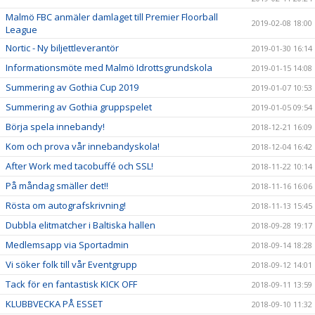
Malmö FBC anmäler damlaget till Premier Floorball
2019-02-08 18:00
League
Nortic - Ny biljettleverantör
2019-01-30 16:14
Informationsmöte med Malmö Idrottsgrundskola
2019-01-15 14:08
Summering av Gothia Cup 2019
2019-01-07 10:53
Summering av Gothia gruppspelet
2019-01-05 09:54
Börja spela innebandy!
2018-12-21 16:09
Kom och prova vår innebandyskola!
2018-12-04 16:42
After Work med tacobuffé och SSL!
2018-11-22 10:14
På måndag smäller det!!
2018-11-16 16:06
Rösta om autografskrivning!
2018-11-13 15:45
Dubbla elitmatcher i Baltiska hallen
2018-09-28 19:17
Medlemsapp via Sportadmin
2018-09-14 18:28
Vi söker folk till vår Eventgrupp
2018-09-12 14:01
Tack för en fantastisk KICK OFF
2018-09-11 13:59
KLUBBVECKA PÅ ESSET
2018-09-10 11:32