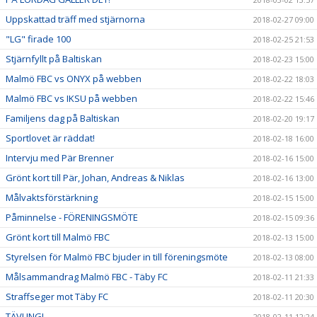
Uppskattad träff med stjärnorna
2018-02-27 09:00
"LG" firade 100
2018-02-25 21:53
Stjärnfyllt på Baltiskan
2018-02-23 15:00
Malmö FBC vs ONYX på webben
2018-02-22 18:03
Malmö FBC vs IKSU på webben
2018-02-22 15:46
Familjens dag på Baltiskan
2018-02-20 19:17
Sportlovet är räddat!
2018-02-18 16:00
Intervju med Pär Brenner
2018-02-16 15:00
Grönt kort till Pär, Johan, Andreas & Niklas
2018-02-16 13:00
Målvaktsförstärkning
2018-02-15 15:00
Påminnelse - FÖRENINGSMÖTE
2018-02-15 09:36
Grönt kort till Malmö FBC
2018-02-13 15:00
Styrelsen för Malmö FBC bjuder in till föreningsmöte
2018-02-13 08:00
Målsammandrag Malmö FBC - Täby FC
2018-02-11 21:33
Straffseger mot Täby FC
2018-02-11 20:30
TÄVLING!
2018-02-11 12:24