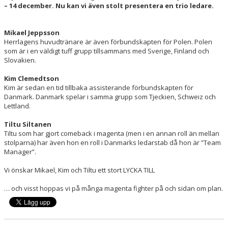
HALL OF FAME
– 14 december. Nu kan vi även stolt presentera en trio ledare.
Mikael Jeppsson
Herrlagens huvudtränare är även förbundskapten för Polen. Polen
som är i en väldigt tuff grupp tillsammans med Sverige, Finland och
Slovakien.
Kim Clemedtson
Kim är sedan en tid tillbaka assisterande förbundskapten för
Danmark. Danmark spelar i samma grupp som Tjeckien, Schweiz och
Lettland.
Tiltu Siltanen
Tiltu som har gjort comeback i magenta (men i en annan roll än mellan
stolparna) har även hon en roll i Danmarks ledarstab då hon är ”Team
Manager”.
Vi önskar Mikael, Kim och Tiltu ett stort LYCKA TILL
… och visst hoppas vi på många magenta fighter på och sidan om plan.