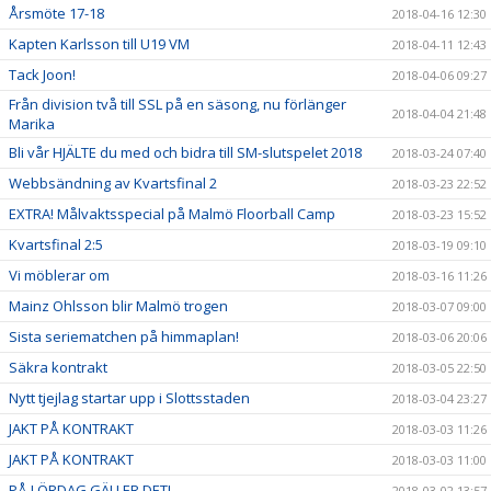
Årsmöte 17-18
2018-04-16 12:30
Kapten Karlsson till U19 VM
2018-04-11 12:43
Tack Joon!
2018-04-06 09:27
Från division två till SSL på en säsong, nu förlänger
2018-04-04 21:48
Marika
Bli vår HJÄLTE du med och bidra till SM-slutspelet 2018
2018-03-24 07:40
Webbsändning av Kvartsfinal 2
2018-03-23 22:52
EXTRA! Målvaktsspecial på Malmö Floorball Camp
2018-03-23 15:52
Kvartsfinal 2:5
2018-03-19 09:10
Vi möblerar om
2018-03-16 11:26
Mainz Ohlsson blir Malmö trogen
2018-03-07 09:00
Sista seriematchen på himmaplan!
2018-03-06 20:06
Säkra kontrakt
2018-03-05 22:50
Nytt tjejlag startar upp i Slottsstaden
2018-03-04 23:27
JAKT PÅ KONTRAKT
2018-03-03 11:26
JAKT PÅ KONTRAKT
2018-03-03 11:00
PÅ LÖRDAG GÄLLER DET!
2018-03-02 13:57