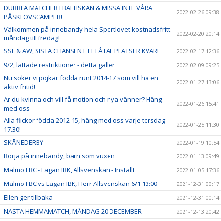
DUBBLA MATCHER I BALTISKAN & MISSA INTE VÅRA
2022-02-26 09:38
PÅSKLOVSCAMPER!
Välkommen på innebandy hela Sportlovet kostnadsfritt
2022-02-20 20:14
måndag till fredag!
SSL & AW, SISTA CHANSEN ETT FÅTAL PLATSER KVAR!
2022-02-17 12:36
9/2, lättade restriktioner - detta gäller
2022-02-09 09:25
Nu söker vi pojkar födda runt 2014-17 som vill ha en
2022-01-27 13:06
aktiv fritid!
Är du kvinna och vill få motion och nya vänner? Häng
2022-01-26 15:41
med oss
Alla flickor födda 2012-15, häng med oss varje torsdag
2022-01-25 11:30
17.30!
SKÅNEDERBY
2022-01-19 10:54
Börja på innebandy, barn som vuxen
2022-01-13 09:49
Malmö FBC - Lagan IBK, Allsvenskan - Inställt
2022-01-05 17:36
Malmö FBC vs Lagan IBK, Herr Allsvenskan 6/1 13:00
2021-12-31 00:17
Ellen ger tillbaka
2021-12-31 00:14
NÄSTA HEMMAMATCH, MÅNDAG 20 DECEMBER
2021-12-13 20:42