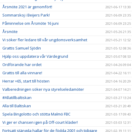
Årsmöte 2021 är genomfört!
2021-06-17 13:30
Sommarskoj i Beijers Park!
2021-06-09 23:35
Påminnelse om Årsmöte 16 juni
2021-06-09 23:25
Årsmöte
2021-05-26 21:35
Vi söker fler ledare till vår ungdomsverksamhet
2021-05-21 12:52
Grattis Samuel Sjödin
2021-05-12 08:36
Hjälp oss uppdatera vår Värdegrund
2021-05-07 08:53
Ordförande har ordet
2021-04-26 09:04
Grattis till alla vinnare!
2021-04-22 16:11
Herrar +65, start till hösten
2021-04-16 20:29
Valberedningen söker nya styrelseledamöter
2021-04-07 14:21
#Allatillbaltiskan
2021-03-27 13:24
Alla till Baltiskan
2021-03-21 20:49
Spela Bingolotto och stötta Malmö FBC
2021-03-17 09:43
Vi ger er chansen igen på Off-court kläder!
2021-03-03 12:31
Fortsatt stängda hallar för de födda 2001 och tidigare
2021-02-19 11:11