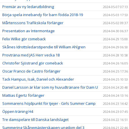
Premiär av ny ledarutbildning
2024-05-07 07:13
Börja spela innebandy för barn födda 2018-19
2024-05-03 17:53
Mårtenssons Trafikskola förlänger
2024-05-02 09:37
Presentation av Intermontage
2024-04-30 06:37
Felix Wilke gör comeback
2024-04-29 15:00
Skånes Idrottsledarstipendie till William Ahlgren
2024-04-29 06:50
Provträna med JAS Herr vecka 18
2024-04-28 10:58
Christofer Sjöstrand gör comeback
2024-04-26 16:05
Oscar Franco de Castro förlänger
2024-04-25 17:36
Tack Hampus, Isak, Daniel och Alexander
2024-04-25 10:53
Daniel Larsson är klar som ny huvudtränare för Dam U
2024-04-24 20:48
Mattias Egertz förlänger
2024-04-24 13:16
Sommarens höjdpunkt för tjejer - Girls Summer Camp
2024-04-23 14:42
Öppen träning H4
2024-04-23 07:45
Tre damspelare till Danska landslaget
2024-04-22 16:51
Summering Skånemästerskapen ungdom del 3
2024-04-21 22:46