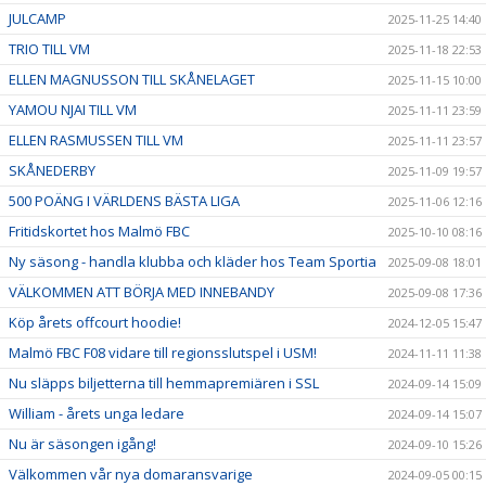
JULCAMP
2025-11-25 14:40
TRIO TILL VM
2025-11-18 22:53
ELLEN MAGNUSSON TILL SKÅNELAGET
2025-11-15 10:00
YAMOU NJAI TILL VM
2025-11-11 23:59
ELLEN RASMUSSEN TILL VM
2025-11-11 23:57
SKÅNEDERBY
2025-11-09 19:57
500 POÄNG I VÄRLDENS BÄSTA LIGA
2025-11-06 12:16
Fritidskortet hos Malmö FBC
2025-10-10 08:16
Ny säsong - handla klubba och kläder hos Team Sportia
2025-09-08 18:01
VÄLKOMMEN ATT BÖRJA MED INNEBANDY
2025-09-08 17:36
Köp årets offcourt hoodie!
2024-12-05 15:47
Malmö FBC F08 vidare till regionsslutspel i USM!
2024-11-11 11:38
Nu släpps biljetterna till hemmapremiären i SSL
2024-09-14 15:09
William - årets unga ledare
2024-09-14 15:07
Nu är säsongen igång!
2024-09-10 15:26
Välkommen vår nya domaransvarige
2024-09-05 00:15