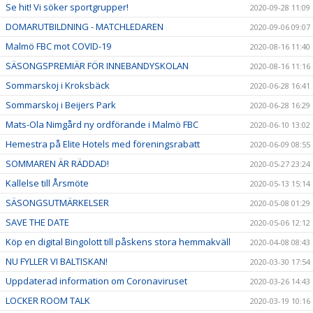
Se hit! Vi söker sportgrupper!
2020-09-28 11:09
DOMARUTBILDNING - MATCHLEDAREN
2020-09-06 09:07
Malmö FBC mot COVID-19
2020-08-16 11:40
SÄSONGSPREMIÄR FÖR INNEBANDYSKOLAN
2020-08-16 11:16
Sommarskoj i Kroksbäck
2020-06-28 16:41
Sommarskoj i Beijers Park
2020-06-28 16:29
Mats-Ola Nimgård ny ordförande i Malmö FBC
2020-06-10 13:02
Hemestra på Elite Hotels med föreningsrabatt
2020-06-09 08:55
SOMMAREN ÄR RÄDDAD!
2020-05-27 23:24
Kallelse till Årsmöte
2020-05-13 15:14
SÄSONGSUTMÄRKELSER
2020-05-08 01:29
SAVE THE DATE
2020-05-06 12:12
Köp en digital Bingolott till påskens stora hemmakväll
2020-04-08 08:43
NU FYLLER VI BALTISKAN!
2020-03-30 17:54
Uppdaterad information om Coronaviruset
2020-03-26 14:43
LOCKER ROOM TALK
2020-03-19 10:16