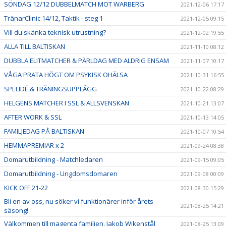
SÖNDAG 12/12 DUBBELMATCH MOT WARBERG
2021-12-06 17:17
TränarClinic 14/12, Taktik - steg 1
2021-12-05 09:15
Vill du skänka teknisk utrustning?
2021-12-02 19:55
ALLA TILL BALTISKAN
2021-11-10 08:12
DUBBLA ELITMATCHER & PÄRLDAG MED ALDRIG ENSAM
2021-11-07 10:17
VÅGA PRATA HÖGT OM PSYKISK OHÄLSA
2021-10-31 16:55
SPELIDÉ & TRÄNINGSUPPLÄGG
2021-10-22 08:29
HELGENS MATCHER I SSL & ALLSVENSKAN
2021-10-21 13:07
AFTER WORK & SSL
2021-10-13 14:05
FAMILJEDAG PÅ BALTISKAN
2021-10-07 10:54
HEMMAPREMIÄR x 2
2021-09-24 08:38
Domarutbildning - Matchledaren
2021-09-15 09:05
Domarutbildning - Ungdomsdomaren
2021-09-08 00:09
KICK OFF 21-22
2021-08-30 15:29
Bli en av oss, nu söker vi funktionärer inför årets
2021-08-25 14:21
säsong!
Välkommen till magenta familjen, Jakob Wikenstål
2021-08-25 13:09