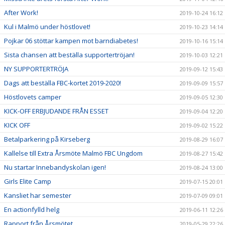
After Work!
2019-10-24 16:12
Kul i Malmö under höstlovet!
2019-10-23 14:14
Pojkar 06 stöttar kampen mot barndiabetes!
2019-10-16 15:14
Sista chansen att beställa supportertröjan!
2019-10-03 12:21
NY SUPPORTERTRÖJA
2019-09-12 15:43
Dags att beställa FBC-kortet 2019-2020!
2019-09-09 15:57
Höstlovets camper
2019-09-05 12:30
KICK-OFF ERBJUDANDE FRÅN ESSET
2019-09-04 12:20
KICK OFF
2019-09-02 15:22
Betalparkering på Kirseberg
2019-08-29 16:07
Kallelse till Extra Årsmöte Malmö FBC Ungdom
2019-08-27 15:42
Nu startar Innebandyskolan igen!
2019-08-24 13:00
Girls Elite Camp
2019-07-15 20:01
Kansliet har semester
2019-07-09 09:01
En actionfylld helg
2019-06-11 12:26
Rapport från Årsmötet
2019-05-29 22:26