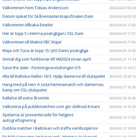
Välkommen hem Tobias Andersson
2024-04-07 09:34
Datum spikat för Skånemästerskapsfinalen Dam
2024-04-06 09:33
Välkommen tillbaka Emelie!
2024-04-05 17:32
Här är topp 5 i interna poängligan i SSL Dam
2024-04-05 17:31
Välkommen till Malmö FBC Maja!
2024-04-05 17:30
Maja och Tuva är topp 15 i JAS Dams poängliga
2024-04-05 15:59
Anmäl dig som funktionär till VM2024 innan april
2024-03-21 11:14
Save the date - Föreningsavslutningen 5/5
2024-03-14 14:37
Alla till Baltiska Hallen 16/3. Hjälp damerna till slutspelet
2024-03-10 20:16
Häng med på Herr A sista hemmamatch och damernas
2024-02-27 10:20
kamp om SSL-slutspelet
Kallelse till extra årsmöte
2024-02-24 10:39
Välkomna på publikmatchen som gör skillnad 8 mars
2024-02-15 10:33
Spelarna är presenterade för helgens
2024-02-14 17:22
autografsignering
Dubbla matcher i Baltiskan och träffa världsstjärnor
2024-02-12 10:05
En bild säger mer än tusen ord - Historia är skapad
2024-02-05 15:55