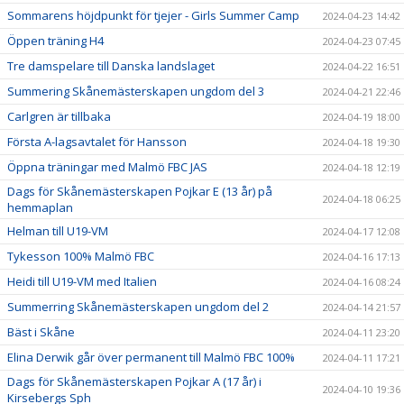
Sommarens höjdpunkt för tjejer - Girls Summer Camp
2024-04-23 14:42
Öppen träning H4
2024-04-23 07:45
Tre damspelare till Danska landslaget
2024-04-22 16:51
Summering Skånemästerskapen ungdom del 3
2024-04-21 22:46
Carlgren är tillbaka
2024-04-19 18:00
Första A-lagsavtalet för Hansson
2024-04-18 19:30
Öppna träningar med Malmö FBC JAS
2024-04-18 12:19
Dags för Skånemästerskapen Pojkar E (13 år) på
2024-04-18 06:25
hemmaplan
Helman till U19-VM
2024-04-17 12:08
Tykesson 100% Malmö FBC
2024-04-16 17:13
Heidi till U19-VM med Italien
2024-04-16 08:24
Summerring Skånemästerskapen ungdom del 2
2024-04-14 21:57
Bäst i Skåne
2024-04-11 23:20
Elina Derwik går över permanent till Malmö FBC 100%
2024-04-11 17:21
Dags för Skånemästerskapen Pojkar A (17 år) i
2024-04-10 19:36
Kirsebergs Sph