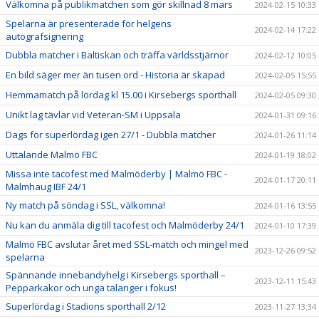
Välkomna på publikmatchen som gör skillnad 8 mars
2024-02-15 10:33
Spelarna är presenterade för helgens
2024-02-14 17:22
autografsignering
Dubbla matcher i Baltiskan och träffa världsstjärnor
2024-02-12 10:05
En bild säger mer än tusen ord - Historia är skapad
2024-02-05 15:55
Hemmamatch på lördag kl 15.00 i Kirsebergs sporthall
2024-02-05 09:30
Unikt lag tävlar vid Veteran-SM i Uppsala
2024-01-31 09:16
Dags för superlördag igen 27/1 - Dubbla matcher
2024-01-26 11:14
Uttalande Malmö FBC
2024-01-19 18:02
Missa inte tacofest med Malmöderby | Malmö FBC -
2024-01-17 20:11
Malmhaug IBF 24/1
Ny match på söndag i SSL, välkomna!
2024-01-16 13:55
Nu kan du anmäla dig till tacofest och Malmöderby 24/1
2024-01-10 17:39
Malmö FBC avslutar året med SSL-match och mingel med
2023-12-26 09:52
spelarna
Spännande innebandyhelg i Kirsebergs sporthall –
2023-12-11 15:43
Pepparkakor och unga talanger i fokus!
Superlördag i Stadions sporthall 2/12
2023-11-27 13:34