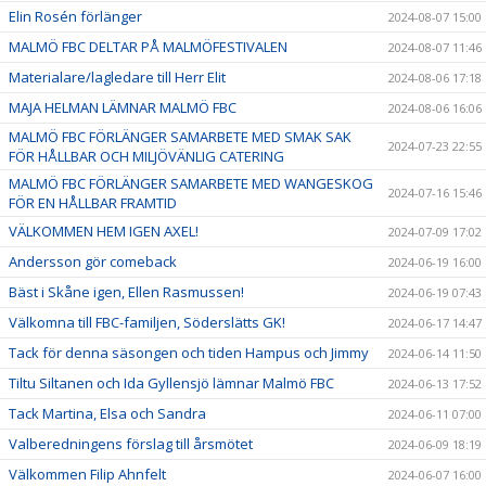
Elin Rosén förlänger
2024-08-07 15:00
MALMÖ FBC DELTAR PÅ MALMÖFESTIVALEN
2024-08-07 11:46
Materialare/lagledare till Herr Elit
2024-08-06 17:18
MAJA HELMAN LÄMNAR MALMÖ FBC
2024-08-06 16:06
MALMÖ FBC FÖRLÄNGER SAMARBETE MED SMAK SAK
2024-07-23 22:55
FÖR HÅLLBAR OCH MILJÖVÄNLIG CATERING
MALMÖ FBC FÖRLÄNGER SAMARBETE MED WANGESKOG
2024-07-16 15:46
FÖR EN HÅLLBAR FRAMTID
VÄLKOMMEN HEM IGEN AXEL!
2024-07-09 17:02
Andersson gör comeback
2024-06-19 16:00
Bäst i Skåne igen, Ellen Rasmussen!
2024-06-19 07:43
Välkomna till FBC-familjen, Söderslätts GK!
2024-06-17 14:47
Tack för denna säsongen och tiden Hampus och Jimmy
2024-06-14 11:50
Tiltu Siltanen och Ida Gyllensjö lämnar Malmö FBC
2024-06-13 17:52
Tack Martina, Elsa och Sandra
2024-06-11 07:00
Valberedningens förslag till årsmötet
2024-06-09 18:19
Välkommen Filip Ahnfelt
2024-06-07 16:00