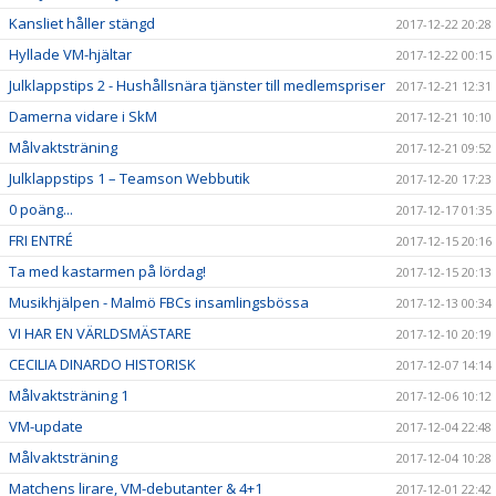
Kansliet håller stängd
2017-12-22 20:28
Hyllade VM-hjältar
2017-12-22 00:15
Julklappstips 2 - Hushållsnära tjänster till medlemspriser
2017-12-21 12:31
Damerna vidare i SkM
2017-12-21 10:10
Målvaktsträning
2017-12-21 09:52
Julklappstips 1 – Teamson Webbutik
2017-12-20 17:23
0 poäng...
2017-12-17 01:35
FRI ENTRÉ
2017-12-15 20:16
Ta med kastarmen på lördag!
2017-12-15 20:13
Musikhjälpen - Malmö FBCs insamlingsbössa
2017-12-13 00:34
VI HAR EN VÄRLDSMÄSTARE
2017-12-10 20:19
CECILIA DINARDO HISTORISK
2017-12-07 14:14
Målvaktsträning 1
2017-12-06 10:12
VM-update
2017-12-04 22:48
Målvaktsträning
2017-12-04 10:28
Matchens lirare, VM-debutanter & 4+1
2017-12-01 22:42