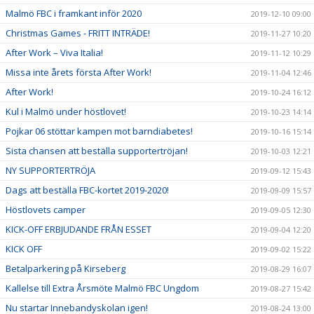
Malmö FBC i framkant inför 2020
2019-12-10 09:00
Christmas Games - FRITT INTRÄDE!
2019-11-27 10:20
After Work – Viva Italia!
2019-11-12 10:29
Missa inte årets första After Work!
2019-11-04 12:46
After Work!
2019-10-24 16:12
Kul i Malmö under höstlovet!
2019-10-23 14:14
Pojkar 06 stöttar kampen mot barndiabetes!
2019-10-16 15:14
Sista chansen att beställa supportertröjan!
2019-10-03 12:21
NY SUPPORTERTRÖJA
2019-09-12 15:43
Dags att beställa FBC-kortet 2019-2020!
2019-09-09 15:57
Höstlovets camper
2019-09-05 12:30
KICK-OFF ERBJUDANDE FRÅN ESSET
2019-09-04 12:20
KICK OFF
2019-09-02 15:22
Betalparkering på Kirseberg
2019-08-29 16:07
Kallelse till Extra Årsmöte Malmö FBC Ungdom
2019-08-27 15:42
Nu startar Innebandyskolan igen!
2019-08-24 13:00