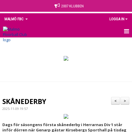
2007 KLUBBEN
MALMÖ FBC
LOGGA IN
HEM
NYHETER
OM KLUBBEN
KONTAKT
KALENDER
SKÅNEDERBY
<
>
MEDLEM
2025-11-09 19:57
MATCHER
Dags för säsongens första skånederby i Herrarnas Div 1 står
inför dörren när Genarp gästar Kirsebergs Sporthall på tisdag