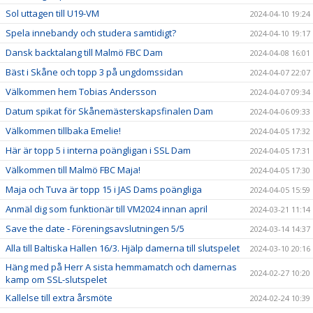
Sol uttagen till U19-VM
2024-04-10 19:24
Spela innebandy och studera samtidigt?
2024-04-10 19:17
Dansk backtalang till Malmö FBC Dam
2024-04-08 16:01
Bäst i Skåne och topp 3 på ungdomssidan
2024-04-07 22:07
Välkommen hem Tobias Andersson
2024-04-07 09:34
Datum spikat för Skånemästerskapsfinalen Dam
2024-04-06 09:33
Välkommen tillbaka Emelie!
2024-04-05 17:32
Här är topp 5 i interna poängligan i SSL Dam
2024-04-05 17:31
Välkommen till Malmö FBC Maja!
2024-04-05 17:30
Maja och Tuva är topp 15 i JAS Dams poängliga
2024-04-05 15:59
Anmäl dig som funktionär till VM2024 innan april
2024-03-21 11:14
Save the date - Föreningsavslutningen 5/5
2024-03-14 14:37
Alla till Baltiska Hallen 16/3. Hjälp damerna till slutspelet
2024-03-10 20:16
Häng med på Herr A sista hemmamatch och damernas
2024-02-27 10:20
kamp om SSL-slutspelet
Kallelse till extra årsmöte
2024-02-24 10:39