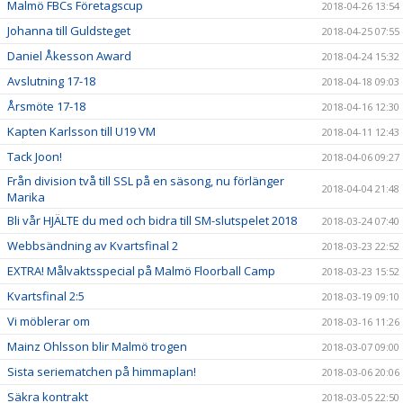
Malmö FBCs Företagscup
2018-04-26 13:54
Johanna till Guldsteget
2018-04-25 07:55
Daniel Åkesson Award
2018-04-24 15:32
Avslutning 17-18
2018-04-18 09:03
Årsmöte 17-18
2018-04-16 12:30
Kapten Karlsson till U19 VM
2018-04-11 12:43
Tack Joon!
2018-04-06 09:27
Från division två till SSL på en säsong, nu förlänger
2018-04-04 21:48
Marika
Bli vår HJÄLTE du med och bidra till SM-slutspelet 2018
2018-03-24 07:40
Webbsändning av Kvartsfinal 2
2018-03-23 22:52
EXTRA! Målvaktsspecial på Malmö Floorball Camp
2018-03-23 15:52
Kvartsfinal 2:5
2018-03-19 09:10
Vi möblerar om
2018-03-16 11:26
Mainz Ohlsson blir Malmö trogen
2018-03-07 09:00
Sista seriematchen på himmaplan!
2018-03-06 20:06
Säkra kontrakt
2018-03-05 22:50