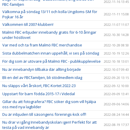
2022-11-16 13:45
FBC-familjen
Välkomna på söndag 13/11 och kolla Ungdoms-SM för
2022-11-11 15:08
Pojkar 16 år
Välkommen till 2007-klubben!
2022-11-07 11:07
Malmö FBC erbjuder innebandy gratis för 6-10 åringar
2022-10-30 14:28
under höstlovet
Var med och ta fram Malmö FBC merchandise
2022-10-28 08:50
Sista dubbelmatchen innan uppehåll, vi ses på söndag
2022-10-19 12:26
För dig som är utövare på Malmö FBC - publikupplevelse
2022-10-18 13:01
Nu är innebandyn tillbaka där allting började
2022-10-07 09:43
Bli en del av FBCfamiljen, bli stödmedlem idag
2022-09-20 13:15
Nu släpps vårt årskort, FBC-Kortet 2022-23
2022-09-12 10:00
Uppstart för barn födda 2015-17 i Videdal
2022-09-09 13:41
Gillar du att fotografera? FBC söker dig som vill hjälpa
2022-09-06 14:06
oss med nya lagbilder
Du är inbjuden till säsongens förenings-kick off!
2022-08-24 14:44
Nu drar vi igång Innebandyskolan igen! Perfekt för att
2022-08-19 17:37
testa på vad innebandy är