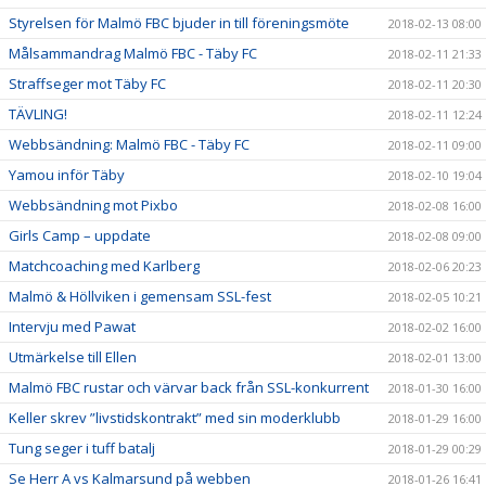
Styrelsen för Malmö FBC bjuder in till föreningsmöte
2018-02-13 08:00
Målsammandrag Malmö FBC - Täby FC
2018-02-11 21:33
Straffseger mot Täby FC
2018-02-11 20:30
TÄVLING!
2018-02-11 12:24
Webbsändning: Malmö FBC - Täby FC
2018-02-11 09:00
Yamou inför Täby
2018-02-10 19:04
Webbsändning mot Pixbo
2018-02-08 16:00
Girls Camp – uppdate
2018-02-08 09:00
Matchcoaching med Karlberg
2018-02-06 20:23
Malmö & Höllviken i gemensam SSL-fest
2018-02-05 10:21
Intervju med Pawat
2018-02-02 16:00
Utmärkelse till Ellen
2018-02-01 13:00
Malmö FBC rustar och värvar back från SSL-konkurrent
2018-01-30 16:00
Keller skrev ”livstidskontrakt” med sin moderklubb
2018-01-29 16:00
Tung seger i tuff batalj
2018-01-29 00:29
Se Herr A vs Kalmarsund på webben
2018-01-26 16:41