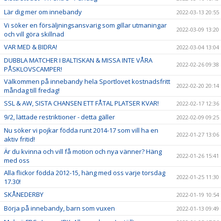
Lär dig mer om innebandy
2022-03-13 20:55
Vi söker en försäljningsansvarig som gillar utmaningar
2022-03-09 13:20
och vill göra skillnad
VAR MED & BIDRA!
2022-03-04 13:04
DUBBLA MATCHER I BALTISKAN & MISSA INTE VÅRA
2022-02-26 09:38
PÅSKLOVSCAMPER!
Välkommen på innebandy hela Sportlovet kostnadsfritt
2022-02-20 20:14
måndag till fredag!
SSL & AW, SISTA CHANSEN ETT FÅTAL PLATSER KVAR!
2022-02-17 12:36
9/2, lättade restriktioner - detta gäller
2022-02-09 09:25
Nu söker vi pojkar födda runt 2014-17 som vill ha en
2022-01-27 13:06
aktiv fritid!
Är du kvinna och vill få motion och nya vänner? Häng
2022-01-26 15:41
med oss
Alla flickor födda 2012-15, häng med oss varje torsdag
2022-01-25 11:30
17.30!
SKÅNEDERBY
2022-01-19 10:54
Börja på innebandy, barn som vuxen
2022-01-13 09:49