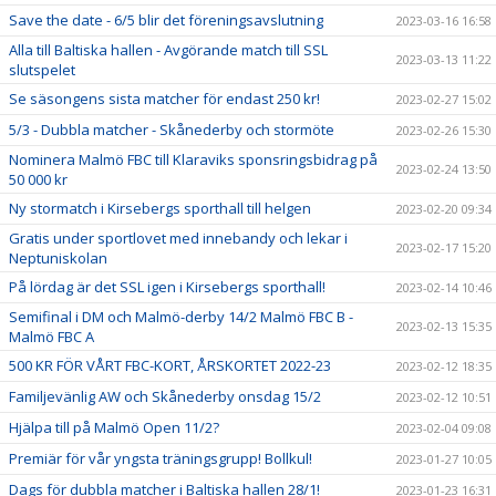
Save the date - 6/5 blir det föreningsavslutning
2023-03-16 16:58
Alla till Baltiska hallen - Avgörande match till SSL
2023-03-13 11:22
slutspelet
Se säsongens sista matcher för endast 250 kr!
2023-02-27 15:02
5/3 - Dubbla matcher - Skånederby och stormöte
2023-02-26 15:30
Nominera Malmö FBC till Klaraviks sponsringsbidrag på
2023-02-24 13:50
50 000 kr
Ny stormatch i Kirsebergs sporthall till helgen
2023-02-20 09:34
Gratis under sportlovet med innebandy och lekar i
2023-02-17 15:20
Neptuniskolan
På lördag är det SSL igen i Kirsebergs sporthall!
2023-02-14 10:46
Semifinal i DM och Malmö-derby 14/2 Malmö FBC B -
2023-02-13 15:35
Malmö FBC A
500 KR FÖR VÅRT FBC-KORT, ÅRSKORTET 2022-23
2023-02-12 18:35
Familjevänlig AW och Skånederby onsdag 15/2
2023-02-12 10:51
Hjälpa till på Malmö Open 11/2?
2023-02-04 09:08
Premiär för vår yngsta träningsgrupp! Bollkul!
2023-01-27 10:05
Dags för dubbla matcher i Baltiska hallen 28/1!
2023-01-23 16:31