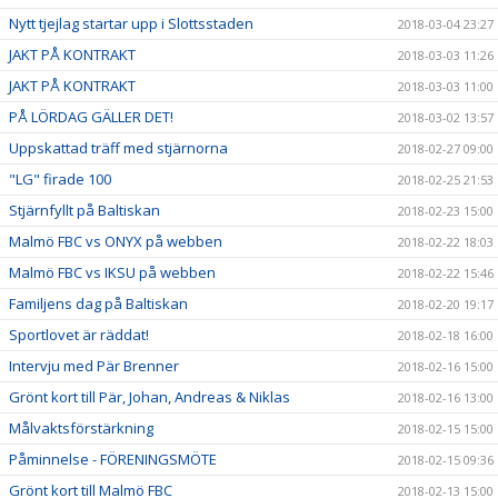
Nytt tjejlag startar upp i Slottsstaden
2018-03-04 23:27
JAKT PÅ KONTRAKT
2018-03-03 11:26
JAKT PÅ KONTRAKT
2018-03-03 11:00
PÅ LÖRDAG GÄLLER DET!
2018-03-02 13:57
Uppskattad träff med stjärnorna
2018-02-27 09:00
"LG" firade 100
2018-02-25 21:53
Stjärnfyllt på Baltiskan
2018-02-23 15:00
Malmö FBC vs ONYX på webben
2018-02-22 18:03
Malmö FBC vs IKSU på webben
2018-02-22 15:46
Familjens dag på Baltiskan
2018-02-20 19:17
Sportlovet är räddat!
2018-02-18 16:00
Intervju med Pär Brenner
2018-02-16 15:00
Grönt kort till Pär, Johan, Andreas & Niklas
2018-02-16 13:00
Målvaktsförstärkning
2018-02-15 15:00
Påminnelse - FÖRENINGSMÖTE
2018-02-15 09:36
Grönt kort till Malmö FBC
2018-02-13 15:00