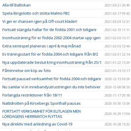
Alla till Baltiskan
2021-03-21 20:49
Spela Bingolotto och stötta Malmö FBC
2021-03-17 09:43
Vi ger er chansen igen på Off-court kläder!
2021-03-03 12:31
Fortsatt stängda hallar för de födda 2001 och tidigare
2021-02-19 11:11
Inomhusträning för er födda 2002-2004 startar upp igen
2021-02-05 15:11
Extra seriespel planeras i april & maj månad
2021-02-05 13:46
Ev träningsstart för er födda 2004 och tidigare från 8/2
2021-02-01 22:14
Nya uppdaterade beslut kring inomhusträning från 25/1
2021-01-22 15:29
Påminnelse om köp av foto
2021-01-15 13:17
Fortsatt pausad verksamhet för födda 2004 och tidigare
2020-12-15 06:59
Nu samlar vi in innebandyutrustningen du inte behöver
2020-12-08 08:55
Förlängda restriktioner från 18/11
2020-11-17 20:18
Nattidrotten på Kirsebergs Sporthall pausas
2020-10-30 15:59
FORTSATT VERKSAMHET FÖR ELITLAGEN MEN
2020-10-29 17:06
LÖRDAGENS HERRMATCH FLYTTAS
Nya direktiv med anledning av Covid-19
2020-10-28 15:32