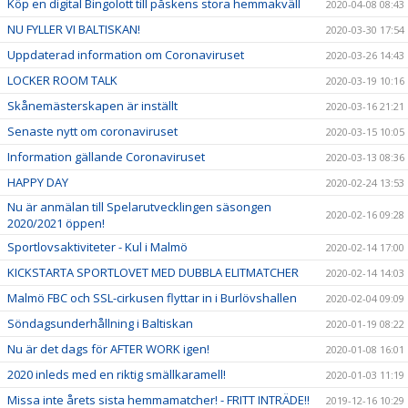
Köp en digital Bingolott till påskens stora hemmakväll
2020-04-08 08:43
NU FYLLER VI BALTISKAN!
2020-03-30 17:54
Uppdaterad information om Coronaviruset
2020-03-26 14:43
LOCKER ROOM TALK
2020-03-19 10:16
Skånemästerskapen är inställt
2020-03-16 21:21
Senaste nytt om coronaviruset
2020-03-15 10:05
Information gällande Coronaviruset
2020-03-13 08:36
HAPPY DAY
2020-02-24 13:53
Nu är anmälan till Spelarutvecklingen säsongen
2020-02-16 09:28
2020/2021 öppen!
Sportlovsaktiviteter - Kul i Malmö
2020-02-14 17:00
KICKSTARTA SPORTLOVET MED DUBBLA ELITMATCHER
2020-02-14 14:03
Malmö FBC och SSL-cirkusen flyttar in i Burlövshallen
2020-02-04 09:09
Söndagsunderhållning i Baltiskan
2020-01-19 08:22
Nu är det dags för AFTER WORK igen!
2020-01-08 16:01
2020 inleds med en riktig smällkaramell!
2020-01-03 11:19
Missa inte årets sista hemmamatcher! - FRITT INTRÄDE!!
2019-12-16 10:29