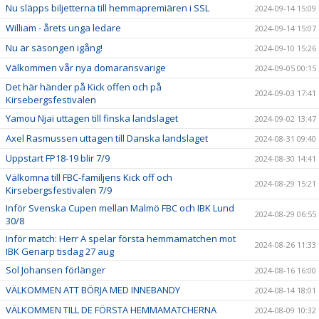
Nu släpps biljetterna till hemmapremiären i SSL
2024-09-14 15:09
William - årets unga ledare
2024-09-14 15:07
Nu är säsongen igång!
2024-09-10 15:26
Välkommen vår nya domaransvarige
2024-09-05 00:15
Det här händer på Kick offen och på
2024-09-03 17:41
Kirsebergsfestivalen
Yamou Njai uttagen till finska landslaget
2024-09-02 13:47
Axel Rasmussen uttagen till Danska landslaget
2024-08-31 09:40
Uppstart FP18-19 blir 7/9
2024-08-30 14:41
Välkomna till FBC-familjens Kick off och
2024-08-29 15:21
Kirsebergsfestivalen 7/9
Inför Svenska Cupen mellan Malmö FBC och IBK Lund
2024-08-29 06:55
30/8
Inför match: Herr A spelar första hemmamatchen mot
2024-08-26 11:33
IBK Genarp tisdag 27 aug
Sol Johansen förlänger
2024-08-16 16:00
VÄLKOMMEN ATT BÖRJA MED INNEBANDY
2024-08-14 18:01
VÄLKOMMEN TILL DE FÖRSTA HEMMAMATCHERNA
2024-08-09 10:32