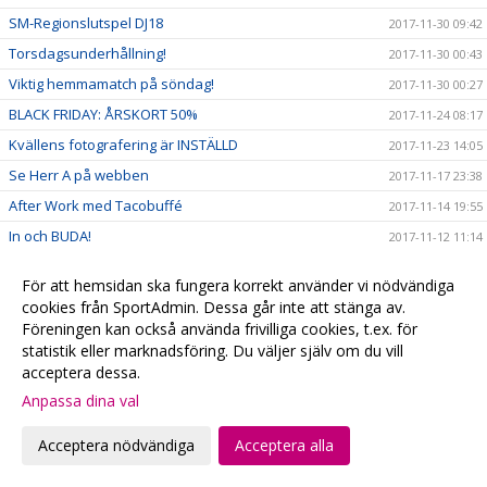
SM-Regionslutspel DJ18
2017-11-30 09:42
Torsdagsunderhållning!
2017-11-30 00:43
Viktig hemmamatch på söndag!
2017-11-30 00:27
BLACK FRIDAY: ÅRSKORT 50%
2017-11-24 08:17
Kvällens fotografering är INSTÄLLD
2017-11-23 14:05
Se Herr A på webben
2017-11-17 23:38
After Work med Tacobuffé
2017-11-14 19:55
In och BUDA!
2017-11-12 11:14
Heldag på Kirseberg
2017-11-12 10:46
För att hemsidan ska fungera korrekt använder vi nödvändiga
Ellen till VM!
2017-11-10
cookies från SportAdmin. Dessa går inte att stänga av.
Ett stort TACK!
Föreningen kan också använda frivilliga cookies, t.ex. för
2017-11-06 15:47
statistik eller marknadsföring. Du väljer själv om du vill
Euro Floorball Tour till helgen
2017-11-01 16:20
acceptera dessa.
Höstlovet är räddat!
2017-10-29 19:46
Anpassa dina val
Happy Day på Baltiskan
2017-10-23 13:27
Acceptera nödvändiga
Acceptera alla
2017-10-22 12:33
Stjärntätt i Baltiska hallen
2017-10-20 20:43