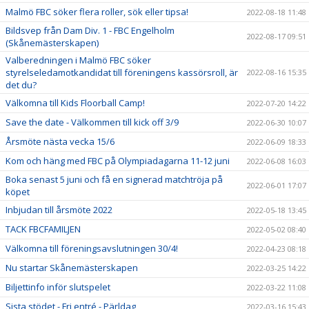
Malmö FBC söker flera roller, sök eller tipsa!
2022-08-18 11:48
Bildsvep från Dam Div. 1 - FBC Engelholm
2022-08-17 09:51
(Skånemästerskapen)
Valberedningen i Malmö FBC söker
styrelseledamotkandidat till föreningens kassörsroll, är
2022-08-16 15:35
det du?
Välkomna till Kids Floorball Camp!
2022-07-20 14:22
Save the date - Välkommen till kick off 3/9
2022-06-30 10:07
Årsmöte nästa vecka 15/6
2022-06-09 18:33
Kom och häng med FBC på Olympiadagarna 11-12 juni
2022-06-08 16:03
Boka senast 5 juni och få en signerad matchtröja på
2022-06-01 17:07
köpet
Inbjudan till årsmöte 2022
2022-05-18 13:45
TACK FBCFAMILJEN
2022-05-02 08:40
Välkomna till föreningsavslutningen 30/4!
2022-04-23 08:18
Nu startar Skånemästerskapen
2022-03-25 14:22
Biljettinfo inför slutspelet
2022-03-22 11:08
Sista stödet - Fri entré - Pärldag
2022-03-16 15:43