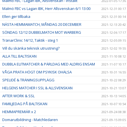
Malmö FBC - Lagan IBK, Allsvenskan - Inställt
2022-01-05 17:36
Malmö FBC vs Lagan IBK, Herr Allsvenskan 6/1 13:00
2021-12-31 00:17
Ellen ger tillbaka
2021-12-31 00:14
NÄSTA HEMMAMATCH, MÅNDAG 20 DECEMBER
2021-12-13 20:42
SÖNDAG 12/12 DUBBELMATCH MOT WARBERG
2021-12-06 17:17
TränarClinic 14/12, Taktik - steg 1
2021-12-05 09:15
Vill du skänka teknisk utrustning?
2021-12-02 19:55
ALLA TILL BALTISKAN
2021-11-10 08:12
DUBBLA ELITMATCHER & PÄRLDAG MED ALDRIG ENSAM
2021-11-07 10:17
VÅGA PRATA HÖGT OM PSYKISK OHÄLSA
2021-10-31 16:55
SPELIDÉ & TRÄNINGSUPPLÄGG
2021-10-22 08:29
HELGENS MATCHER I SSL & ALLSVENSKAN
2021-10-21 13:07
AFTER WORK & SSL
2021-10-13 14:05
FAMILJEDAG PÅ BALTISKAN
2021-10-07 10:54
HEMMAPREMIÄR x 2
2021-09-24 08:38
Domarutbildning - Matchledaren
2021-09-15 09:05