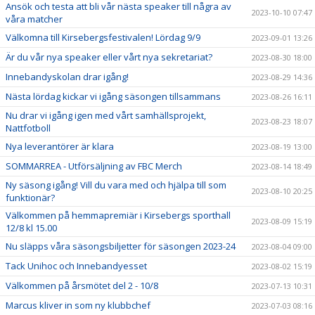
Ansök och testa att bli vår nästa speaker till några av
2023-10-10 07:47
våra matcher
Välkomna till Kirsebergsfestivalen! Lördag 9/9
2023-09-01 13:26
Är du vår nya speaker eller vårt nya sekretariat?
2023-08-30 18:00
Innebandyskolan drar igång!
2023-08-29 14:36
Nästa lördag kickar vi igång säsongen tillsammans
2023-08-26 16:11
Nu drar vi igång igen med vårt samhällsprojekt,
2023-08-23 18:07
Nattfotboll
Nya leverantörer är klara
2023-08-19 13:00
SOMMARREA - Utförsäljning av FBC Merch
2023-08-14 18:49
Ny säsong igång! Vill du vara med och hjälpa till som
2023-08-10 20:25
funktionär?
Välkommen på hemmapremiär i Kirsebergs sporthall
2023-08-09 15:19
12/8 kl 15.00
Nu släpps våra säsongsbiljetter för säsongen 2023-24
2023-08-04 09:00
Tack Unihoc och Innebandyesset
2023-08-02 15:19
Välkommen på årsmötet del 2 - 10/8
2023-07-13 10:31
Marcus kliver in som ny klubbchef
2023-07-03 08:16