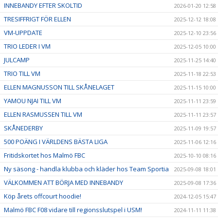
INNEBANDY EFTER SKOLTID
2026-01-20 12:58
TRESIFFRIGT FÖR ELLEN
2025-12-12 18:08
VM-UPPDATE
2025-12-10 23:56
TRIO LEDER I VM
2025-12-05 10:00
JULCAMP
2025-11-25 14:40
TRIO TILL VM
2025-11-18 22:53
ELLEN MAGNUSSON TILL SKÅNELAGET
2025-11-15 10:00
YAMOU NJAI TILL VM
2025-11-11 23:59
ELLEN RASMUSSEN TILL VM
2025-11-11 23:57
SKÅNEDERBY
2025-11-09 19:57
500 POÄNG I VÄRLDENS BÄSTA LIGA
2025-11-06 12:16
Fritidskortet hos Malmö FBC
2025-10-10 08:16
Ny säsong - handla klubba och kläder hos Team Sportia
2025-09-08 18:01
VÄLKOMMEN ATT BÖRJA MED INNEBANDY
2025-09-08 17:36
Köp årets offcourt hoodie!
2024-12-05 15:47
Malmö FBC F08 vidare till regionsslutspel i USM!
2024-11-11 11:38