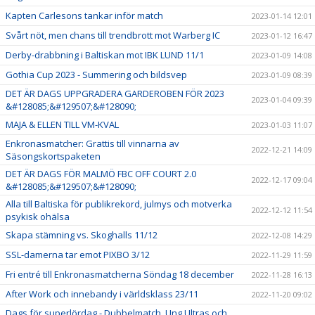
Kapten Carlesons tankar inför match
2023-01-14 12:01
Svårt nöt, men chans till trendbrott mot Warberg IC
2023-01-12 16:47
Derby-drabbning i Baltiskan mot IBK LUND 11/1
2023-01-09 14:08
Gothia Cup 2023 - Summering och bildsvep
2023-01-09 08:39
DET ÄR DAGS UPPGRADERA GARDEROBEN FÖR 2023
2023-01-04 09:39
&#128085;&#129507;&#128090;
MAJA & ELLEN TILL VM-KVAL
2023-01-03 11:07
Enkronasmatcher: Grattis till vinnarna av
2022-12-21 14:09
Säsongskortspaketen
DET ÄR DAGS FÖR MALMÖ FBC OFF COURT 2.0
2022-12-17 09:04
&#128085;&#129507;&#128090;
Alla till Baltiska för publikrekord, julmys och motverka
2022-12-12 11:54
psykisk ohälsa
Skapa stämning vs. Skoghalls 11/12
2022-12-08 14:29
SSL-damerna tar emot PIXBO 3/12
2022-11-29 11:59
Fri entré till Enkronasmatcherna Söndag 18 december
2022-11-28 16:13
After Work och innebandy i världsklass 23/11
2022-11-20 09:02
Dags för superlördag - Dubbelmatch, Ung Ultras och