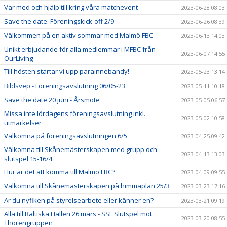
Var med och hjälp till kring våra matchevent
2023-06-28 08:03
Save the date: Föreningskick-off 2/9
2023-06-26 08:39
Välkommen på en aktiv sommar med Malmö FBC
2023-06-13 14:03
Unikt erbjudande för alla medlemmar i MFBC från
2023-06-07 14:55
OurLiving
Till hösten startar vi upp parainnebandy!
2023-05-23 13:14
Bildsvep - Föreningsavslutning 06/05-23
2023-05-11 10:18
Save the date 20 juni - Årsmöte
2023-05-05 06:57
Missa inte lördagens föreningsavslutning inkl.
2023-05-02 10:58
utmärkelser
Välkomna på föreningsavslutningen 6/5
2023-04-25 09:42
Välkomna till Skånemästerskapen med grupp och
2023-04-13 13:03
slutspel 15-16/4
Hur är det att komma till Malmö FBC?
2023-04-09 09:55
Välkomna till Skånemästerskapen på himmaplan 25/3
2023-03-23 17:16
Är du nyfiken på styrelsearbete eller känner en?
2023-03-21 09:19
Alla till Baltiska Hallen 26 mars - SSL Slutspel mot
2023-03-20 08:55
Thorengruppen