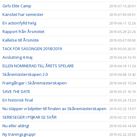
Girls Elite Camp
2019-07-15 20:01
Kansliet har semester
2019-07-09 09:01
En actionfylld helg
2019-06-11 12:26
Rapport från Årsmötet
2019-05-29 22:26
Kallelse till Årsmöte
2019-05-07 09:00
TACK FÖR SÄSONGEN 2018/2019
2019-05-05 20:31
Avslutning 4 maj
2019-04-26 16:19
ELLEN NOMINERAD TILL ÅRETS SPELARE
2019-04-19 11:26
Skånemästerskapen 2.0
2019-04-08 13:42
Framgångar i Skånemästerskapen
2019-04-02 15:24
SAVE THE DATE
2019-03-31 10:19
En historisk final
2019-03-26 15:25
Nu släpper vi biljetter till finalen av Skånemästerskapen
2019-03-22 13:07
SERIESEGER I P0JKAR 02 SVÅR
2019-03-12 13:03
Nu eller aldrig!
2019-03-06 14:54
Ny träningsgrupp!
2019-02-22 23:02