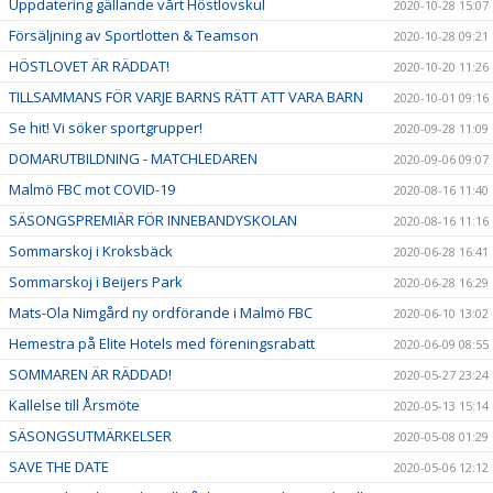
Uppdatering gällande vårt Höstlovskul
2020-10-28 15:07
Försäljning av Sportlotten & Teamson
2020-10-28 09:21
HÖSTLOVET ÄR RÄDDAT!
2020-10-20 11:26
TILLSAMMANS FÖR VARJE BARNS RÄTT ATT VARA BARN
2020-10-01 09:16
Se hit! Vi söker sportgrupper!
2020-09-28 11:09
DOMARUTBILDNING - MATCHLEDAREN
2020-09-06 09:07
Malmö FBC mot COVID-19
2020-08-16 11:40
SÄSONGSPREMIÄR FÖR INNEBANDYSKOLAN
2020-08-16 11:16
Sommarskoj i Kroksbäck
2020-06-28 16:41
Sommarskoj i Beijers Park
2020-06-28 16:29
Mats-Ola Nimgård ny ordförande i Malmö FBC
2020-06-10 13:02
Hemestra på Elite Hotels med föreningsrabatt
2020-06-09 08:55
SOMMAREN ÄR RÄDDAD!
2020-05-27 23:24
Kallelse till Årsmöte
2020-05-13 15:14
SÄSONGSUTMÄRKELSER
2020-05-08 01:29
SAVE THE DATE
2020-05-06 12:12