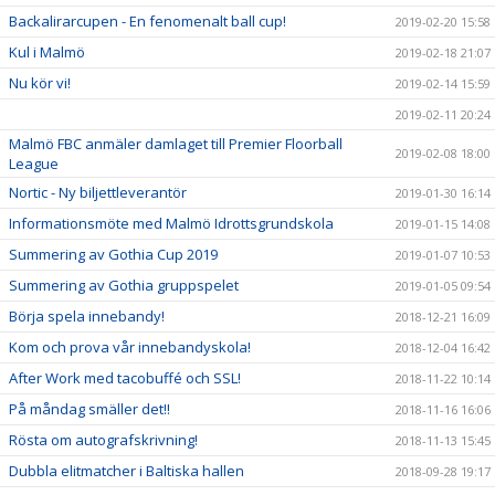
Backalirarcupen - En fenomenalt ball cup!
2019-02-20 15:58
Kul i Malmö
2019-02-18 21:07
Nu kör vi!
2019-02-14 15:59
2019-02-11 20:24
Malmö FBC anmäler damlaget till Premier Floorball
2019-02-08 18:00
League
Nortic - Ny biljettleverantör
2019-01-30 16:14
Informationsmöte med Malmö Idrottsgrundskola
2019-01-15 14:08
Summering av Gothia Cup 2019
2019-01-07 10:53
Summering av Gothia gruppspelet
2019-01-05 09:54
Börja spela innebandy!
2018-12-21 16:09
Kom och prova vår innebandyskola!
2018-12-04 16:42
After Work med tacobuffé och SSL!
2018-11-22 10:14
På måndag smäller det!!
2018-11-16 16:06
Rösta om autografskrivning!
2018-11-13 15:45
Dubbla elitmatcher i Baltiska hallen
2018-09-28 19:17