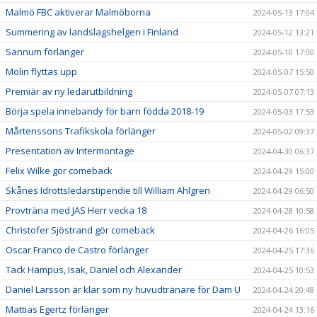
Malmö FBC aktiverar Malmöborna
2024-05-13 17:04
Summering av landslagshelgen i Finland
2024-05-12 13:21
Sannum förlänger
2024-05-10 17:00
Molin flyttas upp
2024-05-07 15:50
Premiär av ny ledarutbildning
2024-05-07 07:13
Börja spela innebandy för barn födda 2018-19
2024-05-03 17:53
Mårtenssons Trafikskola förlänger
2024-05-02 09:37
Presentation av Intermontage
2024-04-30 06:37
Felix Wilke gör comeback
2024-04-29 15:00
Skånes Idrottsledarstipendie till William Ahlgren
2024-04-29 06:50
Provträna med JAS Herr vecka 18
2024-04-28 10:58
Christofer Sjöstrand gör comeback
2024-04-26 16:05
Oscar Franco de Castro förlänger
2024-04-25 17:36
Tack Hampus, Isak, Daniel och Alexander
2024-04-25 10:53
Daniel Larsson är klar som ny huvudtränare för Dam U
2024-04-24 20:48
Mattias Egertz förlänger
2024-04-24 13:16