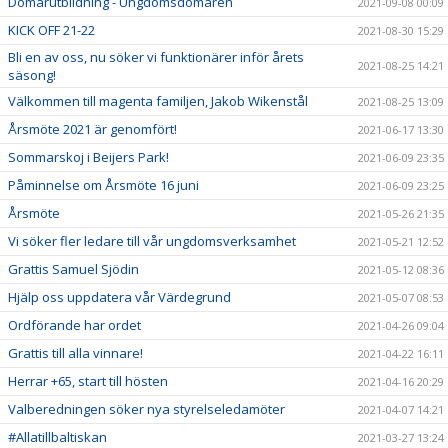
Domarutbildning - Ungdomsdomaren
2021-09-08 00:09
KICK OFF 21-22
2021-08-30 15:29
Bli en av oss, nu söker vi funktionärer inför årets
2021-08-25 14:21
säsong!
Välkommen till magenta familjen, Jakob Wikenstål
2021-08-25 13:09
Årsmöte 2021 är genomfört!
2021-06-17 13:30
Sommarskoj i Beijers Park!
2021-06-09 23:35
Påminnelse om Årsmöte 16 juni
2021-06-09 23:25
Årsmöte
2021-05-26 21:35
Vi söker fler ledare till vår ungdomsverksamhet
2021-05-21 12:52
Grattis Samuel Sjödin
2021-05-12 08:36
Hjälp oss uppdatera vår Värdegrund
2021-05-07 08:53
Ordförande har ordet
2021-04-26 09:04
Grattis till alla vinnare!
2021-04-22 16:11
Herrar +65, start till hösten
2021-04-16 20:29
Valberedningen söker nya styrelseledamöter
2021-04-07 14:21
#Allatillbaltiskan
2021-03-27 13:24