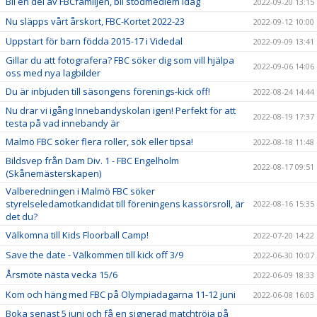
Bli en del av FBCfamiljen, bli stödmedlem idag
2022-09-20 13:15
Nu släpps vårt årskort, FBC-Kortet 2022-23
2022-09-12 10:00
Uppstart för barn födda 2015-17 i Videdal
2022-09-09 13:41
Gillar du att fotografera? FBC söker dig som vill hjälpa
2022-09-06 14:06
oss med nya lagbilder
Du är inbjuden till säsongens förenings-kick off!
2022-08-24 14:44
Nu drar vi igång Innebandyskolan igen! Perfekt för att
2022-08-19 17:37
testa på vad innebandy är
Malmö FBC söker flera roller, sök eller tipsa!
2022-08-18 11:48
Bildsvep från Dam Div. 1 - FBC Engelholm
2022-08-17 09:51
(Skånemästerskapen)
Valberedningen i Malmö FBC söker
styrelseledamotkandidat till föreningens kassörsroll, är
2022-08-16 15:35
det du?
Välkomna till Kids Floorball Camp!
2022-07-20 14:22
Save the date - Välkommen till kick off 3/9
2022-06-30 10:07
Årsmöte nästa vecka 15/6
2022-06-09 18:33
Kom och häng med FBC på Olympiadagarna 11-12 juni
2022-06-08 16:03
Boka senast 5 juni och få en signerad matchtröja på