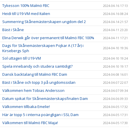
Tykesson 100% Malmö FBC
2024-04-16 17:13
Heidi till U19-VM med Italien
2024-04-16 08:24
Summerring Skånemästerskapen ungdom del 2
2024-04-14 21:57
Bäst i Skåne
2024-04-11 23:20
Elina Derwik går över permanent till Malmö FBC 100%
2024-04-11 17:21
Dags för Skånemästerskapen Pojkar A (17 år) i
2024-04-10 19:36
Kirsebergs Sph
Sol uttagen till U19-VM
2024-04-10 19:24
Spela innebandy och studera samtidigt?
2024-04-10 19:17
Dansk backtalang till Malmö FBC Dam
2024-04-08 16:01
Bäst i Skåne och topp 3 på ungdomssidan
2024-04-07 22:07
Välkommen hem Tobias Andersson
2024-04-07 09:34
Datum spikat för Skånemästerskapsfinalen Dam
2024-04-06 09:33
Välkommen tillbaka Emelie!
2024-04-05 17:32
Här är topp 5 i interna poängligan i SSL Dam
2024-04-05 17:31
Välkommen till Malmö FBC Maja!
2024-04-05 17:30