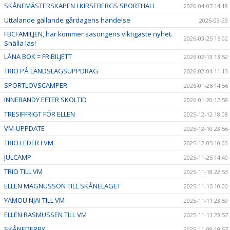
SKÅNEMÄSTERSKAPEN I KIRSEBERGS SPORTHALL
2026-04-07 14:18
Uttalande gällande gårdagens händelse
2026-03-29
FBCFAMILJEN, här kommer säsongens viktigaste nyhet.
2026-03-25 16:02
Snälla läs!
LÅNA BOK = FRIBILJETT
2026-02-13 13:52
TRIO PÅ LANDSLAGSUPPDRAG
2026-02-04 11:13
SPORTLOVSCAMPER
2026-01-26 14:56
INNEBANDY EFTER SKOLTID
2026-01-20 12:58
TRESIFFRIGT FÖR ELLEN
2025-12-12 18:08
VM-UPPDATE
2025-12-10 23:56
TRIO LEDER I VM
2025-12-05 10:00
JULCAMP
2025-11-25 14:40
TRIO TILL VM
2025-11-18 22:53
ELLEN MAGNUSSON TILL SKÅNELAGET
2025-11-15 10:00
YAMOU NJAI TILL VM
2025-11-11 23:59
ELLEN RASMUSSEN TILL VM
2025-11-11 23:57
SKÅNEDERBY
2025-11-09 19:57