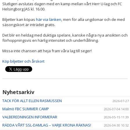
Slutligen avslutas dagen med en kamp mellan vårt Herr U-lag och FC
Helsingborg JAS kl. 16.00.
Biljetter kan köpas
här via länken
, men för alla ungdomar och de med
säsongskort är inträdet gratis.
Det blir en heldag med duktiga spelare, kanske några nya ansikten och
förhoppningsvis en härlig intensitet och underhållning.
Missa inte chansen att heja fram våra lag till seger!
Köp biljetter och årskort
Nyhetsarkiv
TACK FÖR ALLT ELLEN RASMUSSEN
2026-07-27
Malmö FBC SUMMER CAMP
2026-07-04 14:00
VALBEREDNINGEN INFORMERAR
2026-05-15 11:39
RÄDDA VÅRT SSL-DAMLAG – VARJE KRONA RÄKNAS!
2026-04-30 10:52