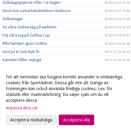
Skånlagstjejerna efter 1:a dagen
2018-01-05 16:10
Vinst mot samarbetsklubben Hvidovre
2018-01-05 15:46
Skånelaget
2018-01-04 11:20
Se våra Gothia-lag på webben
2018-01-04 10:24
Följ våra lag på Gothia Cup
2018-01-04 05:47
#fbcfamiljen goes Gothia
2018-01-02 20:58
God Jul & Gott Nytt År
2017-12-23 20:13
Kansliet håller stängd
2017-12-22 20:28
Hyllade VM-hjältar
2017-12-22 00:15
Julklappstips 2 - Hushållsnära tjänster till medlemspriser
2017-12-21 12:31
För att hemsidan ska fungera korrekt använder vi nödvändiga
cookies från SportAdmin. Dessa går inte att stänga av.
Damerna vidare i SkM
2017-12-21 10:10
Föreningen kan också använda frivilliga cookies, t.ex. för
Målvaktsträning
2017-12-21 09:52
statistik eller marknadsföring. Du väljer själv om du vill
acceptera dessa.
Julklappstips 1 – Teamson Webbutik
2017-12-20 17:23
Anpassa dina val
0 poäng...
2017-12-17 01:35
FRI ENTRÉ
2017-12-15 20:16
Acceptera nödvändiga
Acceptera alla
Ta med kastarmen på lördag!
2017-12-15 20:13