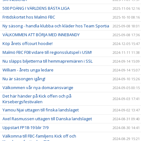
500 POÄNG I VÄRLDENS BÄSTA LIGA
2025-11-06 12:16
Fritidskortet hos Malmö FBC
2025-10-10 08:16
Ny säsong - handla klubba och kläder hos Team Sportia
2025-09-08 18:01
VÄLKOMMEN ATT BÖRJA MED INNEBANDY
2025-09-08 17:36
Köp årets offcourt hoodie!
2024-12-05 15:47
Malmö FBC F08 vidare till regionsslutspel i USM!
2024-11-11 11:38
Nu släpps biljetterna till hemmapremiären i SSL
2024-09-14 15:09
William - årets unga ledare
2024-09-14 15:07
Nu är säsongen igång!
2024-09-10 15:26
Välkommen vår nya domaransvarige
2024-09-05 00:15
Det här händer på Kick offen och på
2024-09-03 17:41
Kirsebergsfestivalen
Yamou Njai uttagen till finska landslaget
2024-09-02 13:47
Axel Rasmussen uttagen till Danska landslaget
2024-08-31 09:40
Uppstart FP18-19 blir 7/9
2024-08-30 14:41
Välkomna till FBC-familjens Kick off och
2024-08-29 15:21