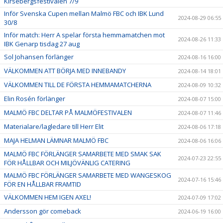
Kirsebergsfestivalen 7/9
Inför Svenska Cupen mellan Malmö FBC och IBK Lund
2024-08-29 06:55
30/8
Inför match: Herr A spelar första hemmamatchen mot
2024-08-26 11:33
IBK Genarp tisdag 27 aug
Sol Johansen förlänger
2024-08-16 16:00
VÄLKOMMEN ATT BÖRJA MED INNEBANDY
2024-08-14 18:01
VÄLKOMMEN TILL DE FÖRSTA HEMMAMATCHERNA
2024-08-09 10:32
Elin Rosén förlänger
2024-08-07 15:00
MALMÖ FBC DELTAR PÅ MALMÖFESTIVALEN
2024-08-07 11:46
Materialare/lagledare till Herr Elit
2024-08-06 17:18
MAJA HELMAN LÄMNAR MALMÖ FBC
2024-08-06 16:06
MALMÖ FBC FÖRLÄNGER SAMARBETE MED SMAK SAK
2024-07-23 22:55
FÖR HÅLLBAR OCH MILJÖVÄNLIG CATERING
MALMÖ FBC FÖRLÄNGER SAMARBETE MED WANGESKOG
2024-07-16 15:46
FÖR EN HÅLLBAR FRAMTID
VÄLKOMMEN HEM IGEN AXEL!
2024-07-09 17:02
Andersson gör comeback
2024-06-19 16:00