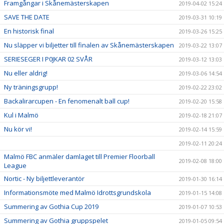
Framgångar i Skånemästerskapen
2019-04-02 15:24
SAVE THE DATE
2019-03-31 10:19
En historisk final
2019-03-26 15:25
Nu släpper vi biljetter till finalen av Skånemästerskapen
2019-03-22 13:07
SERIESEGER I P0JKAR 02 SVÅR
2019-03-12 13:03
Nu eller aldrig!
2019-03-06 14:54
Ny träningsgrupp!
2019-02-22 23:02
Backalirarcupen - En fenomenalt ball cup!
2019-02-20 15:58
Kul i Malmö
2019-02-18 21:07
Nu kör vi!
2019-02-14 15:59
2019-02-11 20:24
Malmö FBC anmäler damlaget till Premier Floorball
2019-02-08 18:00
League
Nortic - Ny biljettleverantör
2019-01-30 16:14
Informationsmöte med Malmö Idrottsgrundskola
2019-01-15 14:08
Summering av Gothia Cup 2019
2019-01-07 10:53
Summering av Gothia gruppspelet
2019-01-05 09:54