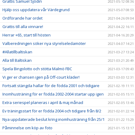
Grattis Samuel Sjödin
2021-05-12 08:36
Hjälp oss uppdatera vår Värdegrund
2021-05-07 08:53
Ordförande har ordet
2021-04-26 09:04
Grattis till alla vinnare!
2021-04-22 16:11
Herrar +65, start till hösten
2021-04-16 20:29
Valberedningen söker nya styrelseledamöter
2021-04-07 14:21
#Allatillbaltiskan
2021-03-27 13:24
Alla till Baltiskan
2021-03-21 20:49
Spela Bingolotto och stötta Malmö FBC
2021-03-17 09:43
Vi ger er chansen igen på Off-court kläder!
2021-03-03 12:31
Fortsatt stängda hallar för de födda 2001 och tidigare
2021-02-19 11:11
Inomhusträning för er födda 2002-2004 startar upp igen
2021-02-05 15:11
Extra seriespel planeras i april & maj månad
2021-02-05 13:46
Ev träningsstart för er födda 2004 och tidigare från 8/2
2021-02-01 22:14
Nya uppdaterade beslut kring inomhusträning från 25/1
2021-01-22 15:29
Påminnelse om köp av foto
2021-01-15 13:17