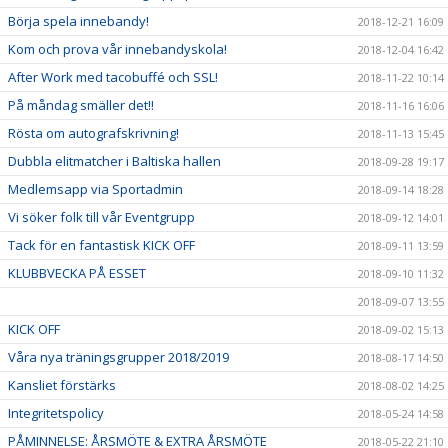
Börja spela innebandy!
2018-12-21 16:09
Kom och prova vår innebandyskola!
2018-12-04 16:42
After Work med tacobuffé och SSL!
2018-11-22 10:14
På måndag smäller det!!
2018-11-16 16:06
Rösta om autografskrivning!
2018-11-13 15:45
Dubbla elitmatcher i Baltiska hallen
2018-09-28 19:17
Medlemsapp via Sportadmin
2018-09-14 18:28
Vi söker folk till vår Eventgrupp
2018-09-12 14:01
Tack för en fantastisk KICK OFF
2018-09-11 13:59
KLUBBVECKA PÅ ESSET
2018-09-10 11:32
2018-09-07 13:55
KICK OFF
2018-09-02 15:13
Våra nya träningsgrupper 2018/2019
2018-08-17 14:50
Kansliet förstärks
2018-08-02 14:25
Integritetspolicy
2018-05-24 14:58
PÅMINNELSE: ÅRSMÖTE & EXTRA ÅRSMÖTE
2018-05-22 21:10