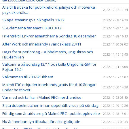
Alla till Baltiska för publikrekord, julmys och motverka
2022-12-12 11:54
psykisk ohälsa
Skapa stämning vs. Skoghalls 11/12
2022-12-08 14:29
SSL-damerna tar emot PIXBO 3/12
2022-11-29 11:59
Fri entré till Enkronasmatcherna Söndag 18 december
2022-11-28 16:13
After Work och innebandy i världsklass 23/11
2022-11-20 09:02
Dags för superlördag - Dubbelmatch, Ung Ultras och
2022-11-16 13:45
FBC-familjen
Välkomna på söndag 13/11 och kolla Ungdoms-SM för
2022-11-11 15:08
Pojkar 16 år
Välkommen till 2007-klubben!
2022-11-07 11:07
Malmö FBC erbjuder innebandy gratis för 6-10 åringar
2022-10-30 14:28
under höstlovet
Var med och ta fram Malmö FBC merchandise
2022-10-28 08:50
Sista dubbelmatchen innan uppehåll, vi ses på söndag
2022-10-19 12:26
För dig som är utövare på Malmö FBC - publikupplevelse
2022-10-18 13:01
Nu är innebandyn tillbaka där allting började
2022-10-07 09:43