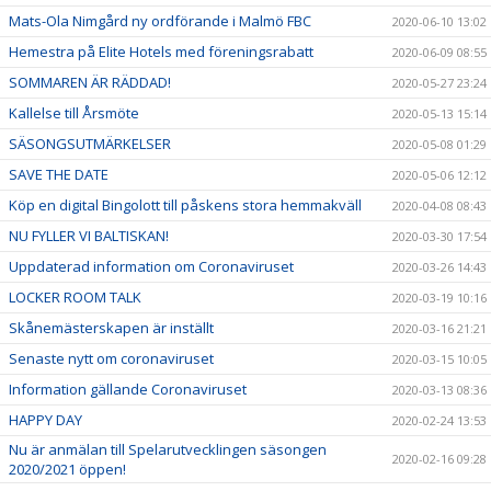
Mats-Ola Nimgård ny ordförande i Malmö FBC
2020-06-10 13:02
Hemestra på Elite Hotels med föreningsrabatt
2020-06-09 08:55
SOMMAREN ÄR RÄDDAD!
2020-05-27 23:24
Kallelse till Årsmöte
2020-05-13 15:14
SÄSONGSUTMÄRKELSER
2020-05-08 01:29
SAVE THE DATE
2020-05-06 12:12
Köp en digital Bingolott till påskens stora hemmakväll
2020-04-08 08:43
NU FYLLER VI BALTISKAN!
2020-03-30 17:54
Uppdaterad information om Coronaviruset
2020-03-26 14:43
LOCKER ROOM TALK
2020-03-19 10:16
Skånemästerskapen är inställt
2020-03-16 21:21
Senaste nytt om coronaviruset
2020-03-15 10:05
Information gällande Coronaviruset
2020-03-13 08:36
HAPPY DAY
2020-02-24 13:53
Nu är anmälan till Spelarutvecklingen säsongen
2020-02-16 09:28
2020/2021 öppen!