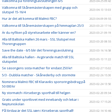
Välkomna på föreningsavslutningen 6/5
2023-04-25 09:42
Välkomna till Skånemästerskapen med grupp och
2023-04-13 13:03
slutspel 15-16/4
Hur är det att komma till Malmö FBC?
2023-04-09 09:55
Välkomna till Skånemästerskapen på himmaplan 25/3
2023-03-23 17:16
Är du nyfiken på styrelsearbete eller känner en?
2023-03-21 09:19
Alla till Baltiska Hallen 26 mars - SSL Slutspel mot
2023-03-20 08:55
Thorengruppen
Save the date - 6/5 blir det föreningsavslutning
2023-03-16 16:58
Alla till Baltiska hallen - Avgörande match till SSL
2023-03-13 11:22
slutspelet
Se säsongens sista matcher för endast 250 kr!
2023-02-27 15:02
5/3 - Dubbla matcher - Skånederby och stormöte
2023-02-26 15:30
Nominera Malmö FBC till Klaraviks sponsringsbidrag på
2023-02-24 13:50
50 000 kr
Ny stormatch i Kirsebergs sporthall till helgen
2023-02-20 09:34
Gratis under sportlovet med innebandy och lekar i
2023-02-17 15:20
Neptuniskolan
På lördag är det SSL igen i Kirsebergs sporthall!
2023-02-14 10:46