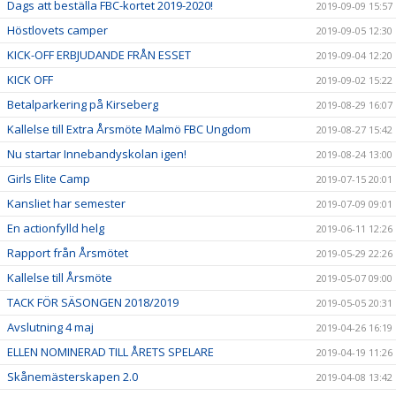
Dags att beställa FBC-kortet 2019-2020!
2019-09-09 15:57
Höstlovets camper
2019-09-05 12:30
KICK-OFF ERBJUDANDE FRÅN ESSET
2019-09-04 12:20
KICK OFF
2019-09-02 15:22
Betalparkering på Kirseberg
2019-08-29 16:07
Kallelse till Extra Årsmöte Malmö FBC Ungdom
2019-08-27 15:42
Nu startar Innebandyskolan igen!
2019-08-24 13:00
Girls Elite Camp
2019-07-15 20:01
Kansliet har semester
2019-07-09 09:01
En actionfylld helg
2019-06-11 12:26
Rapport från Årsmötet
2019-05-29 22:26
Kallelse till Årsmöte
2019-05-07 09:00
TACK FÖR SÄSONGEN 2018/2019
2019-05-05 20:31
Avslutning 4 maj
2019-04-26 16:19
ELLEN NOMINERAD TILL ÅRETS SPELARE
2019-04-19 11:26
Skånemästerskapen 2.0
2019-04-08 13:42