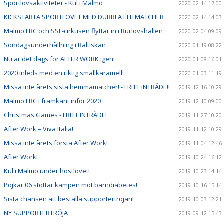
Sportlovsaktiviteter - Kul i Malmö
2020-02-14 17:00
KICKSTARTA SPORTLOVET MED DUBBLA ELITMATCHER
2020-02-14 14:03
Malmö FBC och SSL-cirkusen flyttar in i Burlövshallen
2020-02-04 09:09
Söndagsunderhållning i Baltiskan
2020-01-19 08:22
Nu är det dags för AFTER WORK igen!
2020-01-08 16:01
2020 inleds med en riktig smällkaramell!
2020-01-03 11:19
Missa inte årets sista hemmamatcher! - FRITT INTRÄDE!!
2019-12-16 10:29
Malmö FBC i framkant inför 2020
2019-12-10 09:00
Christmas Games - FRITT INTRÄDE!
2019-11-27 10:20
After Work – Viva Italia!
2019-11-12 10:29
Missa inte årets första After Work!
2019-11-04 12:46
After Work!
2019-10-24 16:12
Kul i Malmö under höstlovet!
2019-10-23 14:14
Pojkar 06 stöttar kampen mot barndiabetes!
2019-10-16 15:14
Sista chansen att beställa supportertröjan!
2019-10-03 12:21
NY SUPPORTERTRÖJA
2019-09-12 15:43