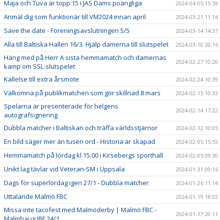
Maja och Tuva är topp 15 i JAS Dams poängliga
2024-04-05 15:59
Anmäl dig som funktionär till VM2024 innan april
2024-03-21 11:14
Save the date - Föreningsavslutningen 5/5
2024-03-14 14:37
Alla till Baltiska Hallen 16/3. Hjälp damerna till slutspelet
2024-03-10 20:16
Häng med på Herr A sista hemmamatch och damernas
2024-02-27 10:20
kamp om SSL-slutspelet
Kallelse till extra årsmöte
2024-02-24 10:39
Välkomna på publikmatchen som gör skillnad 8 mars
2024-02-15 10:33
Spelarna är presenterade för helgens
2024-02-14 17:22
autografsignering
Dubbla matcher i Baltiskan och träffa världsstjärnor
2024-02-12 10:05
En bild säger mer än tusen ord - Historia är skapad
2024-02-05 15:55
Hemmamatch på lördag kl 15.00 i Kirsebergs sporthall
2024-02-05 09:30
Unikt lag tävlar vid Veteran-SM i Uppsala
2024-01-31 09:16
Dags för superlördag igen 27/1 - Dubbla matcher
2024-01-26 11:14
Uttalande Malmö FBC
2024-01-19 18:02
Missa inte tacofest med Malmöderby | Malmö FBC -
2024-01-17 20:11
Malmhaug IBF 24/1