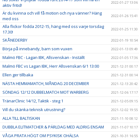
2022-01-27 13:06
aktiv fritid!
Är du kvinna och vill få motion och nya vänner? Häng
2022-01-26 15:41
med oss
Alla flickor födda 2012-15, häng med oss varje torsdag
2022-01-25 11:30
17.30!
SKÅNEDERBY
2022-01-19 10:54
Börja på innebandy, barn som vuxen
2022-01-13 09:49
Malmö FBC - Lagan IBK, Allsvenskan - Inställt
2022-01-05 17:36
Malmö FBC vs Lagan IBK, Herr Allsvenskan 6/1 13:00
2021-12-31 00:17
Ellen ger tillbaka
2021-12-31 00:14
NÄSTA HEMMAMATCH, MÅNDAG 20 DECEMBER
2021-12-13 20:42
SÖNDAG 12/12 DUBBELMATCH MOT WARBERG
2021-12-06 17:17
TränarClinic 14/12, Taktik - steg 1
2021-12-05 09:15
Vill du skänka teknisk utrustning?
2021-12-02 19:55
ALLA TILL BALTISKAN
2021-11-10 08:12
DUBBLA ELITMATCHER & PÄRLDAG MED ALDRIG ENSAM
2021-11-07 10:17
VÅGA PRATA HÖGT OM PSYKISK OHÄLSA
2021-10-31 16:55