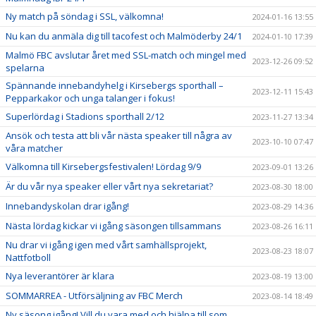
Ny match på söndag i SSL, välkomna!
2024-01-16 13:55
Nu kan du anmäla dig till tacofest och Malmöderby 24/1
2024-01-10 17:39
Malmö FBC avslutar året med SSL-match och mingel med
2023-12-26 09:52
spelarna
Spännande innebandyhelg i Kirsebergs sporthall –
2023-12-11 15:43
Pepparkakor och unga talanger i fokus!
Superlördag i Stadions sporthall 2/12
2023-11-27 13:34
Ansök och testa att bli vår nästa speaker till några av
2023-10-10 07:47
våra matcher
Välkomna till Kirsebergsfestivalen! Lördag 9/9
2023-09-01 13:26
Är du vår nya speaker eller vårt nya sekretariat?
2023-08-30 18:00
Innebandyskolan drar igång!
2023-08-29 14:36
Nästa lördag kickar vi igång säsongen tillsammans
2023-08-26 16:11
Nu drar vi igång igen med vårt samhällsprojekt,
2023-08-23 18:07
Nattfotboll
Nya leverantörer är klara
2023-08-19 13:00
SOMMARREA - Utförsäljning av FBC Merch
2023-08-14 18:49
Ny säsong igång! Vill du vara med och hjälpa till som