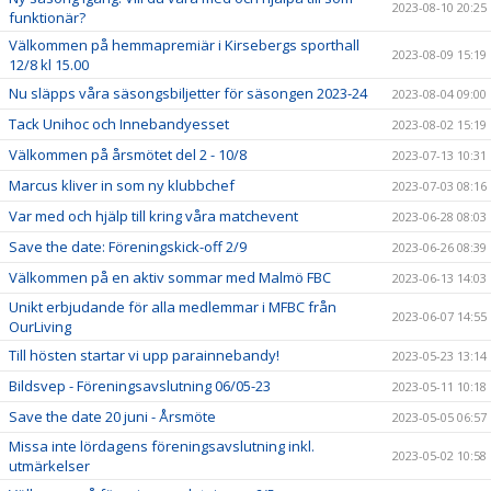
2023-08-10 20:25
funktionär?
Välkommen på hemmapremiär i Kirsebergs sporthall
2023-08-09 15:19
12/8 kl 15.00
Nu släpps våra säsongsbiljetter för säsongen 2023-24
2023-08-04 09:00
Tack Unihoc och Innebandyesset
2023-08-02 15:19
Välkommen på årsmötet del 2 - 10/8
2023-07-13 10:31
Marcus kliver in som ny klubbchef
2023-07-03 08:16
Var med och hjälp till kring våra matchevent
2023-06-28 08:03
Save the date: Föreningskick-off 2/9
2023-06-26 08:39
Välkommen på en aktiv sommar med Malmö FBC
2023-06-13 14:03
Unikt erbjudande för alla medlemmar i MFBC från
2023-06-07 14:55
OurLiving
Till hösten startar vi upp parainnebandy!
2023-05-23 13:14
Bildsvep - Föreningsavslutning 06/05-23
2023-05-11 10:18
Save the date 20 juni - Årsmöte
2023-05-05 06:57
Missa inte lördagens föreningsavslutning inkl.
2023-05-02 10:58
utmärkelser