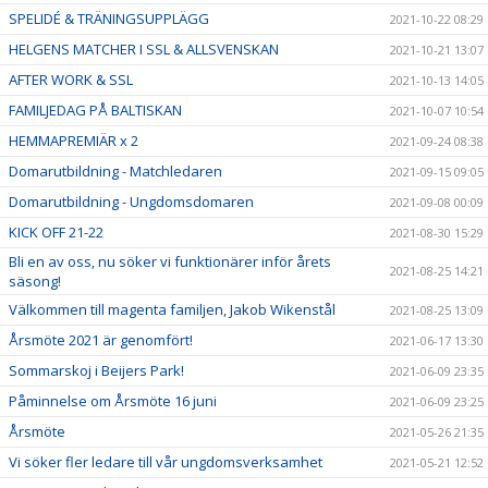
SPELIDÉ & TRÄNINGSUPPLÄGG
2021-10-22 08:29
HELGENS MATCHER I SSL & ALLSVENSKAN
2021-10-21 13:07
AFTER WORK & SSL
2021-10-13 14:05
FAMILJEDAG PÅ BALTISKAN
2021-10-07 10:54
HEMMAPREMIÄR x 2
2021-09-24 08:38
Domarutbildning - Matchledaren
2021-09-15 09:05
Domarutbildning - Ungdomsdomaren
2021-09-08 00:09
KICK OFF 21-22
2021-08-30 15:29
Bli en av oss, nu söker vi funktionärer inför årets
2021-08-25 14:21
säsong!
Välkommen till magenta familjen, Jakob Wikenstål
2021-08-25 13:09
Årsmöte 2021 är genomfört!
2021-06-17 13:30
Sommarskoj i Beijers Park!
2021-06-09 23:35
Påminnelse om Årsmöte 16 juni
2021-06-09 23:25
Årsmöte
2021-05-26 21:35
Vi söker fler ledare till vår ungdomsverksamhet
2021-05-21 12:52