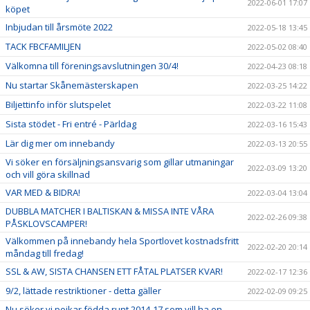
2022-06-01 17:07
köpet
Inbjudan till årsmöte 2022
2022-05-18 13:45
TACK FBCFAMILJEN
2022-05-02 08:40
Välkomna till föreningsavslutningen 30/4!
2022-04-23 08:18
Nu startar Skånemästerskapen
2022-03-25 14:22
Biljettinfo inför slutspelet
2022-03-22 11:08
Sista stödet - Fri entré - Pärldag
2022-03-16 15:43
Lär dig mer om innebandy
2022-03-13 20:55
Vi söker en försäljningsansvarig som gillar utmaningar
2022-03-09 13:20
och vill göra skillnad
VAR MED & BIDRA!
2022-03-04 13:04
DUBBLA MATCHER I BALTISKAN & MISSA INTE VÅRA
2022-02-26 09:38
PÅSKLOVSCAMPER!
Välkommen på innebandy hela Sportlovet kostnadsfritt
2022-02-20 20:14
måndag till fredag!
SSL & AW, SISTA CHANSEN ETT FÅTAL PLATSER KVAR!
2022-02-17 12:36
9/2, lättade restriktioner - detta gäller
2022-02-09 09:25
Nu söker vi pojkar födda runt 2014-17 som vill ha en