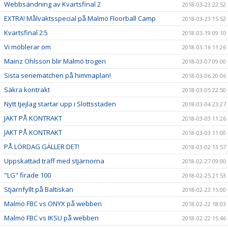
Webbsändning av Kvartsfinal 2
2018-03-23 22:52
EXTRA! Målvaktsspecial på Malmö Floorball Camp
2018-03-23 15:52
Kvartsfinal 2:5
2018-03-19 09:10
Vi möblerar om
2018-03-16 11:26
Mainz Ohlsson blir Malmö trogen
2018-03-07 09:00
Sista seriematchen på himmaplan!
2018-03-06 20:06
Säkra kontrakt
2018-03-05 22:50
Nytt tjejlag startar upp i Slottsstaden
2018-03-04 23:27
JAKT PÅ KONTRAKT
2018-03-03 11:26
JAKT PÅ KONTRAKT
2018-03-03 11:00
PÅ LÖRDAG GÄLLER DET!
2018-03-02 13:57
Uppskattad träff med stjärnorna
2018-02-27 09:00
"LG" firade 100
2018-02-25 21:53
Stjärnfyllt på Baltiskan
2018-02-23 15:00
Malmö FBC vs ONYX på webben
2018-02-22 18:03
Malmö FBC vs IKSU på webben
2018-02-22 15:46