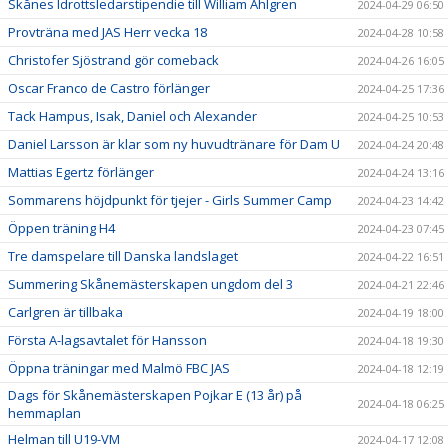
Skånes Idrottsledarstipendie till William Ahlgren
2024-04-29 06:50
Provträna med JAS Herr vecka 18
2024-04-28 10:58
Christofer Sjöstrand gör comeback
2024-04-26 16:05
Oscar Franco de Castro förlänger
2024-04-25 17:36
Tack Hampus, Isak, Daniel och Alexander
2024-04-25 10:53
Daniel Larsson är klar som ny huvudtränare för Dam U
2024-04-24 20:48
Mattias Egertz förlänger
2024-04-24 13:16
Sommarens höjdpunkt för tjejer - Girls Summer Camp
2024-04-23 14:42
Öppen träning H4
2024-04-23 07:45
Tre damspelare till Danska landslaget
2024-04-22 16:51
Summering Skånemästerskapen ungdom del 3
2024-04-21 22:46
Carlgren är tillbaka
2024-04-19 18:00
Första A-lagsavtalet för Hansson
2024-04-18 19:30
Öppna träningar med Malmö FBC JAS
2024-04-18 12:19
Dags för Skånemästerskapen Pojkar E (13 år) på
2024-04-18 06:25
hemmaplan
Helman till U19-VM
2024-04-17 12:08