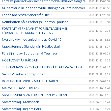
Fortsatt pausad verksamhet för födda 2004 och tidigare
2020-12-15 06:59
Nu samlar vi in innebandyutrustningen du inte behöver
2020-12-08 08:55
Förlängda restriktioner från 18/11
2020-11-17 20:18
Nattidrotten på Kirsebergs Sporthall pausas
2020-10-30 15:59
FORTSATT VERKSAMHET FÖR ELITLAGEN MEN
2020-10-29 17:06
LÖRDAGENS HERRMATCH FLYTTAS
Nya direktiv med anledning av Covid-19
2020-10-28 15:32
Uppdatering gällande vårt Höstlovskul
2020-10-28 15:07
Försäljning av Sportlotten & Teamson
2020-10-28 09:21
HÖSTLOVET ÄR RÄDDAT!
2020-10-20 11:26
TILLSAMMANS FÖR VARJE BARNS RÄTT ATT VARA BARN
2020-10-01 09:16
Se hit! Vi söker sportgrupper!
2020-09-28 11:09
DOMARUTBILDNING - MATCHLEDAREN
2020-09-06 09:07
Malmö FBC mot COVID-19
2020-08-16 11:40
SÄSONGSPREMIÄR FÖR INNEBANDYSKOLAN
2020-08-16 11:16
Sommarskoj i Kroksbäck
2020-06-28 16:41
Sommarskoj i Beijers Park
2020-06-28 16:29