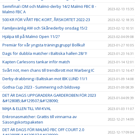
Semifinal i DM och Malmö-derby 14/2 Malmö FBC B -
2023-02-13 15:35
Malmö FBC A
500 KR FÖR VÅRT FBC-KORT, ÅRSKORTET 2022-23
2023-02-12 18:35
Familjevänlig AW och Skånederby onsdag 15/2
2023-02-12 10:51
Hjälpa till på Malmö Open 11/2?
2023-02-04 09:08
Premiär för vår yngsta träningsgrupp! Bollkul!
2023-01-27 10:05
Dags för dubbla matcher i Baltiska hallen 28/1!
2023-01-23 16:31
Kapten Carlesons tankar inför match
2023-01-14 12:01
Svårt nöt, men chans till trendbrott mot Warberg IC
2023-01-12 16:47
Derby-drabbning i Baltiskan mot IBK LUND 11/1
2023-01-09 14:08
Gothia Cup 2023 - Summering och bildsvep
2023-01-09 08:39
DET ÄR DAGS UPPGRADERA GARDEROBEN FÖR 2023
2023-01-04 09:39
&#128085;&#129507;&#128090;
MAJA & ELLEN TILL VM-KVAL
2023-01-03 11:07
Enkronasmatcher: Grattis till vinnarna av
2022-12-21 14:09
Säsongskortspaketen
DET ÄR DAGS FÖR MALMÖ FBC OFF COURT 2.0
2022-12-17 09:04
&#128085;&#129507;&#128090;