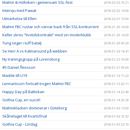
Malmö & Höllviken i gemensam SSL-fest
2018-02-05 10:21
Intervju med Pawat
2018-02-02 16:00
Utmärkelse till Ellen
2018-02-01 13:00
Malmö FBC rustar och värvar back från SSL-konkurrent
2018-01-30 16:00
Keller skrev ”livstidskontrakt” med sin moderklubb
2018-01-29 16:00
Tung seger i tuff batalj
2018-01-29 00:29
Se Herr A vs Kalmarsund på webben
2018-01-26 16:41
Ny träningsgrupp på Lorensborg
2018-01-25 10:00
#5 Daniel Åkesson
2018-01-21 09:00
Madde till U19
2018-01-16 11:22
Lennartsson fortsatt trogen Malmö FBC
2018-01-15 20:11
Happy Day på Baltiskan
2018-01-14 22:40
Gothia Cup, en succé!
2018-01-14 20:50
Malmöklacken dominerar i Göteborg
2018-01-06 15:00
Skånelaget till Kvartsfinal
2018-01-06 10:32
Gothia Cup - Lördag
2018-01-05 23:10