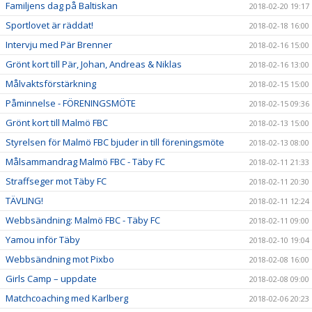
Familjens dag på Baltiskan
2018-02-20 19:17
Sportlovet är räddat!
2018-02-18 16:00
Intervju med Pär Brenner
2018-02-16 15:00
Grönt kort till Pär, Johan, Andreas & Niklas
2018-02-16 13:00
Målvaktsförstärkning
2018-02-15 15:00
Påminnelse - FÖRENINGSMÖTE
2018-02-15 09:36
Grönt kort till Malmö FBC
2018-02-13 15:00
Styrelsen för Malmö FBC bjuder in till föreningsmöte
2018-02-13 08:00
Målsammandrag Malmö FBC - Täby FC
2018-02-11 21:33
Straffseger mot Täby FC
2018-02-11 20:30
TÄVLING!
2018-02-11 12:24
Webbsändning: Malmö FBC - Täby FC
2018-02-11 09:00
Yamou inför Täby
2018-02-10 19:04
Webbsändning mot Pixbo
2018-02-08 16:00
Girls Camp – uppdate
2018-02-08 09:00
Matchcoaching med Karlberg
2018-02-06 20:23