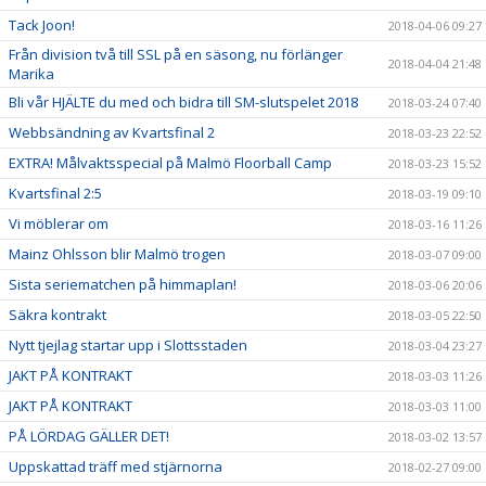
Tack Joon!
2018-04-06 09:27
Från division två till SSL på en säsong, nu förlänger
2018-04-04 21:48
Marika
Bli vår HJÄLTE du med och bidra till SM-slutspelet 2018
2018-03-24 07:40
Webbsändning av Kvartsfinal 2
2018-03-23 22:52
EXTRA! Målvaktsspecial på Malmö Floorball Camp
2018-03-23 15:52
Kvartsfinal 2:5
2018-03-19 09:10
Vi möblerar om
2018-03-16 11:26
Mainz Ohlsson blir Malmö trogen
2018-03-07 09:00
Sista seriematchen på himmaplan!
2018-03-06 20:06
Säkra kontrakt
2018-03-05 22:50
Nytt tjejlag startar upp i Slottsstaden
2018-03-04 23:27
JAKT PÅ KONTRAKT
2018-03-03 11:26
JAKT PÅ KONTRAKT
2018-03-03 11:00
PÅ LÖRDAG GÄLLER DET!
2018-03-02 13:57
Uppskattad träff med stjärnorna
2018-02-27 09:00