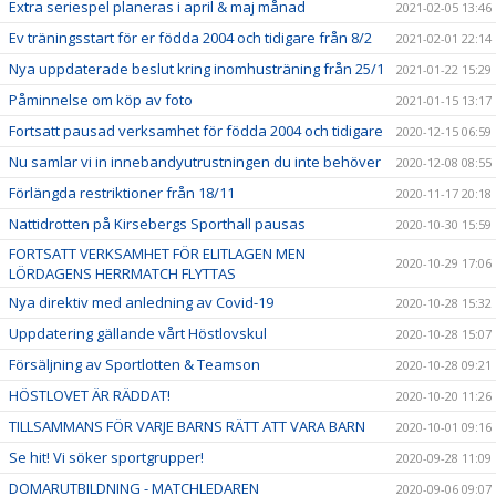
Extra seriespel planeras i april & maj månad
2021-02-05 13:46
Ev träningsstart för er födda 2004 och tidigare från 8/2
2021-02-01 22:14
Nya uppdaterade beslut kring inomhusträning från 25/1
2021-01-22 15:29
Påminnelse om köp av foto
2021-01-15 13:17
Fortsatt pausad verksamhet för födda 2004 och tidigare
2020-12-15 06:59
Nu samlar vi in innebandyutrustningen du inte behöver
2020-12-08 08:55
Förlängda restriktioner från 18/11
2020-11-17 20:18
Nattidrotten på Kirsebergs Sporthall pausas
2020-10-30 15:59
FORTSATT VERKSAMHET FÖR ELITLAGEN MEN
2020-10-29 17:06
LÖRDAGENS HERRMATCH FLYTTAS
Nya direktiv med anledning av Covid-19
2020-10-28 15:32
Uppdatering gällande vårt Höstlovskul
2020-10-28 15:07
Försäljning av Sportlotten & Teamson
2020-10-28 09:21
HÖSTLOVET ÄR RÄDDAT!
2020-10-20 11:26
TILLSAMMANS FÖR VARJE BARNS RÄTT ATT VARA BARN
2020-10-01 09:16
Se hit! Vi söker sportgrupper!
2020-09-28 11:09
DOMARUTBILDNING - MATCHLEDAREN
2020-09-06 09:07