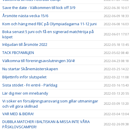
Save the date - Välkommen till kick off 3/9
2022-06-30 10:07
Årsmöte nästa vecka 15/6
2022-06-09 18:33
Kom och häng med FBC på Olympiadagarna 11-12 juni
2022-06-08 16:03
Boka senast 5 juni och få en signerad matchtröja på
2022-06-01 17:07
köpet
Inbjudan till årsmöte 2022
2022-05-18 13:45
TACK FBCFAMILJEN
2022-05-02 08:40
Välkomna till föreningsavslutningen 30/4!
2022-04-23 08:18
Nu startar Skånemästerskapen
2022-03-25 14:22
Biljettinfo inför slutspelet
2022-03-22 11:08
Sista stödet - Fri entré - Pärldag
2022-03-16 15:43
Lär dig mer om innebandy
2022-03-13 20:55
Vi söker en försäljningsansvarig som gillar utmaningar
2022-03-09 13:20
och vill göra skillnad
VAR MED & BIDRA!
2022-03-04 13:04
DUBBLA MATCHER I BALTISKAN & MISSA INTE VÅRA
2022-02-26 09:38
PÅSKLOVSCAMPER!