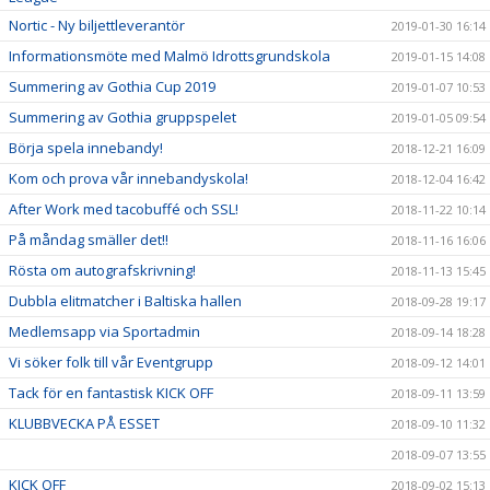
Nortic - Ny biljettleverantör
2019-01-30 16:14
Informationsmöte med Malmö Idrottsgrundskola
2019-01-15 14:08
Summering av Gothia Cup 2019
2019-01-07 10:53
Summering av Gothia gruppspelet
2019-01-05 09:54
Börja spela innebandy!
2018-12-21 16:09
Kom och prova vår innebandyskola!
2018-12-04 16:42
After Work med tacobuffé och SSL!
2018-11-22 10:14
På måndag smäller det!!
2018-11-16 16:06
Rösta om autografskrivning!
2018-11-13 15:45
Dubbla elitmatcher i Baltiska hallen
2018-09-28 19:17
Medlemsapp via Sportadmin
2018-09-14 18:28
Vi söker folk till vår Eventgrupp
2018-09-12 14:01
Tack för en fantastisk KICK OFF
2018-09-11 13:59
KLUBBVECKA PÅ ESSET
2018-09-10 11:32
2018-09-07 13:55
KICK OFF
2018-09-02 15:13