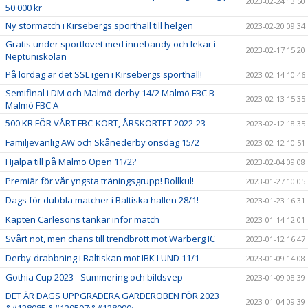
2023-02-24 13:50
50 000 kr
Ny stormatch i Kirsebergs sporthall till helgen
2023-02-20 09:34
Gratis under sportlovet med innebandy och lekar i
2023-02-17 15:20
Neptuniskolan
På lördag är det SSL igen i Kirsebergs sporthall!
2023-02-14 10:46
Semifinal i DM och Malmö-derby 14/2 Malmö FBC B -
2023-02-13 15:35
Malmö FBC A
500 KR FÖR VÅRT FBC-KORT, ÅRSKORTET 2022-23
2023-02-12 18:35
Familjevänlig AW och Skånederby onsdag 15/2
2023-02-12 10:51
Hjälpa till på Malmö Open 11/2?
2023-02-04 09:08
Premiär för vår yngsta träningsgrupp! Bollkul!
2023-01-27 10:05
Dags för dubbla matcher i Baltiska hallen 28/1!
2023-01-23 16:31
Kapten Carlesons tankar inför match
2023-01-14 12:01
Svårt nöt, men chans till trendbrott mot Warberg IC
2023-01-12 16:47
Derby-drabbning i Baltiskan mot IBK LUND 11/1
2023-01-09 14:08
Gothia Cup 2023 - Summering och bildsvep
2023-01-09 08:39
DET ÄR DAGS UPPGRADERA GARDEROBEN FÖR 2023
2023-01-04 09:39
&#128085;&#129507;&#128090;