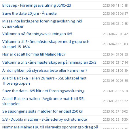
Bildsvep - Föreningsavslutning 06/05-23
2023-05-11 10:18
Save the date 20 juni - Årsmöte
2023-05-05 06:57
Missa inte lördagens föreningsavslutning inkl.
2023-05-02 10:58
utmärkelser
Välkomna på föreningsavslutningen 6/5
2023-04-25 09:42
Välkomna till Skånemästerskapen med grupp och
2023-04-13 13:03
slutspel 15-16/4
Hur är det att komma till Malmö FBC?
2023-04-09 09:55
Välkomna till Skånemästerskapen på himmaplan 25/3
2023-03-23 17:16
Är du nyfiken på styrelsearbete eller känner en?
2023-03-21 09:19
Alla till Baltiska Hallen 26 mars - SSL Slutspel mot
2023-03-20 08:55
Thorengruppen
Save the date - 6/5 blir det föreningsavslutning
2023-03-16 16:58
Alla till Baltiska hallen - Avgörande match till SSL
2023-03-13 11:22
slutspelet
Se säsongens sista matcher för endast 250 kr!
2023-02-27 15:02
5/3 - Dubbla matcher - Skånederby och stormöte
2023-02-26 15:30
Nominera Malmö FBC till Klaraviks sponsringsbidrag på