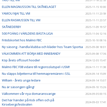
2025-11-18 22:53
ELLEN MAGNUSSON TILL SKÅNELAGET
2025-11-15 10:00
YAMOU NJAI TILL VM
2025-11-11 23:59
ELLEN RASMUSSEN TILL VM
2025-11-11 23:57
SKÅNEDERBY
2025-11-09 19:57
500 POÄNG I VÄRLDENS BÄSTA LIGA
2025-11-06 12:16
Fritidskortet hos Malmö FBC
2025-10-10 08:16
Ny säsong - handla klubba och kläder hos Team Sportia
2025-09-08 18:01
VÄLKOMMEN ATT BÖRJA MED INNEBANDY
2025-09-08 17:36
Köp årets offcourt hoodie!
2024-12-05 15:47
Malmö FBC F08 vidare till regionsslutspel i USM!
2024-11-11 11:38
Nu släpps biljetterna till hemmapremiären i SSL
2024-09-14 15:09
William - årets unga ledare
2024-09-14 15:07
Nu är säsongen igång!
2024-09-10 15:26
Välkommen vår nya domaransvarige
2024-09-05 00:15
Det här händer på Kick offen och på
2024-09-03 17:41
Kirsebergsfestivalen