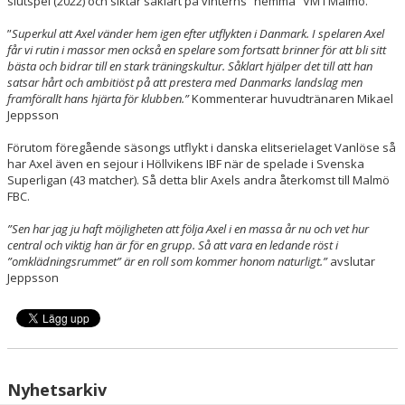
slutspel (2022) och siktar såklart på vinterns ”hemma” VM i Malmö.
”
Superkul att Axel vänder hem igen efter utflykten i Danmark. I spelaren Axel
får vi rutin i massor men också en spelare som fortsatt brinner för att bli sitt
bästa och bidrar till en stark träningskultur. Såklart hjälper det till att han
satsar hårt och ambitiöst på att prestera med Danmarks landslag men
framförallt hans hjärta för klubben.”
Kommenterar huvudtränaren Mikael
Jeppsson
Förutom föregående säsongs utflykt i danska elitserielaget Vanlöse så
har Axel även en sejour i Höllvikens IBF när de spelade i Svenska
Superligan (43 matcher). Så detta blir Axels andra återkomst till Malmö
FBC.
”Sen har jag ju haft möjligheten att följa Axel i en massa år nu och vet hur
central och viktig han är för en grupp. Så att vara en ledande röst i
”omklädningsrummet” är en roll som kommer honom naturligt.”
avslutar
Jeppsson
Nyhetsarkiv