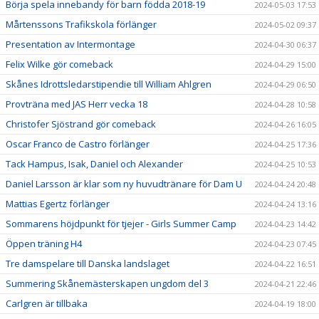
Börja spela innebandy för barn födda 2018-19
2024-05-03 17:53
Mårtenssons Trafikskola förlänger
2024-05-02 09:37
Presentation av Intermontage
2024-04-30 06:37
Felix Wilke gör comeback
2024-04-29 15:00
Skånes Idrottsledarstipendie till William Ahlgren
2024-04-29 06:50
Provträna med JAS Herr vecka 18
2024-04-28 10:58
Christofer Sjöstrand gör comeback
2024-04-26 16:05
Oscar Franco de Castro förlänger
2024-04-25 17:36
Tack Hampus, Isak, Daniel och Alexander
2024-04-25 10:53
Daniel Larsson är klar som ny huvudtränare för Dam U
2024-04-24 20:48
Mattias Egertz förlänger
2024-04-24 13:16
Sommarens höjdpunkt för tjejer - Girls Summer Camp
2024-04-23 14:42
Öppen träning H4
2024-04-23 07:45
Tre damspelare till Danska landslaget
2024-04-22 16:51
Summering Skånemästerskapen ungdom del 3
2024-04-21 22:46
Carlgren är tillbaka
2024-04-19 18:00