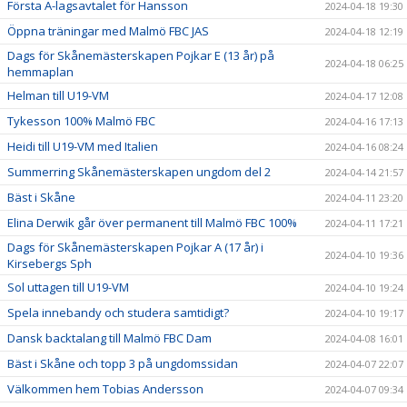
Första A-lagsavtalet för Hansson
2024-04-18 19:30
Öppna träningar med Malmö FBC JAS
2024-04-18 12:19
Dags för Skånemästerskapen Pojkar E (13 år) på
2024-04-18 06:25
hemmaplan
Helman till U19-VM
2024-04-17 12:08
Tykesson 100% Malmö FBC
2024-04-16 17:13
Heidi till U19-VM med Italien
2024-04-16 08:24
Summerring Skånemästerskapen ungdom del 2
2024-04-14 21:57
Bäst i Skåne
2024-04-11 23:20
Elina Derwik går över permanent till Malmö FBC 100%
2024-04-11 17:21
Dags för Skånemästerskapen Pojkar A (17 år) i
2024-04-10 19:36
Kirsebergs Sph
Sol uttagen till U19-VM
2024-04-10 19:24
Spela innebandy och studera samtidigt?
2024-04-10 19:17
Dansk backtalang till Malmö FBC Dam
2024-04-08 16:01
Bäst i Skåne och topp 3 på ungdomssidan
2024-04-07 22:07
Välkommen hem Tobias Andersson
2024-04-07 09:34