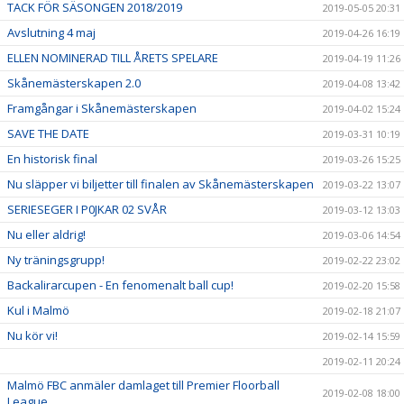
TACK FÖR SÄSONGEN 2018/2019
2019-05-05 20:31
Avslutning 4 maj
2019-04-26 16:19
ELLEN NOMINERAD TILL ÅRETS SPELARE
2019-04-19 11:26
Skånemästerskapen 2.0
2019-04-08 13:42
Framgångar i Skånemästerskapen
2019-04-02 15:24
SAVE THE DATE
2019-03-31 10:19
En historisk final
2019-03-26 15:25
Nu släpper vi biljetter till finalen av Skånemästerskapen
2019-03-22 13:07
SERIESEGER I P0JKAR 02 SVÅR
2019-03-12 13:03
Nu eller aldrig!
2019-03-06 14:54
Ny träningsgrupp!
2019-02-22 23:02
Backalirarcupen - En fenomenalt ball cup!
2019-02-20 15:58
Kul i Malmö
2019-02-18 21:07
Nu kör vi!
2019-02-14 15:59
2019-02-11 20:24
Malmö FBC anmäler damlaget till Premier Floorball
2019-02-08 18:00
League