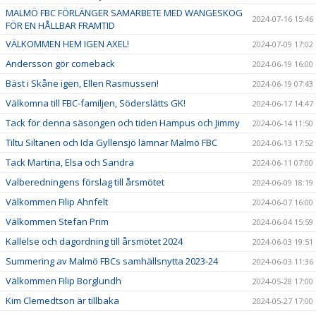
MALMÖ FBC FÖRLÄNGER SAMARBETE MED WANGESKOG
2024-07-16 15:46
FÖR EN HÅLLBAR FRAMTID
VÄLKOMMEN HEM IGEN AXEL!
2024-07-09 17:02
Andersson gör comeback
2024-06-19 16:00
Bäst i Skåne igen, Ellen Rasmussen!
2024-06-19 07:43
Välkomna till FBC-familjen, Söderslätts GK!
2024-06-17 14:47
Tack för denna säsongen och tiden Hampus och Jimmy
2024-06-14 11:50
Tiltu Siltanen och Ida Gyllensjö lämnar Malmö FBC
2024-06-13 17:52
Tack Martina, Elsa och Sandra
2024-06-11 07:00
Valberedningens förslag till årsmötet
2024-06-09 18:19
Välkommen Filip Ahnfelt
2024-06-07 16:00
Välkommen Stefan Prim
2024-06-04 15:59
Kallelse och dagordning till årsmötet 2024
2024-06-03 19:51
Summering av Malmö FBCs samhällsnytta 2023-24
2024-06-03 11:36
Välkommen Filip Borglundh
2024-05-28 17:00
Kim Clemedtson är tillbaka
2024-05-27 17:00