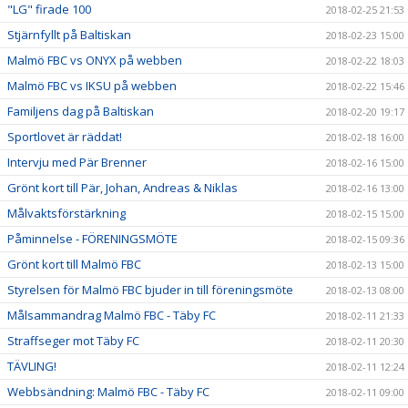
"LG" firade 100
2018-02-25 21:53
Stjärnfyllt på Baltiskan
2018-02-23 15:00
Malmö FBC vs ONYX på webben
2018-02-22 18:03
Malmö FBC vs IKSU på webben
2018-02-22 15:46
Familjens dag på Baltiskan
2018-02-20 19:17
Sportlovet är räddat!
2018-02-18 16:00
Intervju med Pär Brenner
2018-02-16 15:00
Grönt kort till Pär, Johan, Andreas & Niklas
2018-02-16 13:00
Målvaktsförstärkning
2018-02-15 15:00
Påminnelse - FÖRENINGSMÖTE
2018-02-15 09:36
Grönt kort till Malmö FBC
2018-02-13 15:00
Styrelsen för Malmö FBC bjuder in till föreningsmöte
2018-02-13 08:00
Målsammandrag Malmö FBC - Täby FC
2018-02-11 21:33
Straffseger mot Täby FC
2018-02-11 20:30
TÄVLING!
2018-02-11 12:24
Webbsändning: Malmö FBC - Täby FC
2018-02-11 09:00