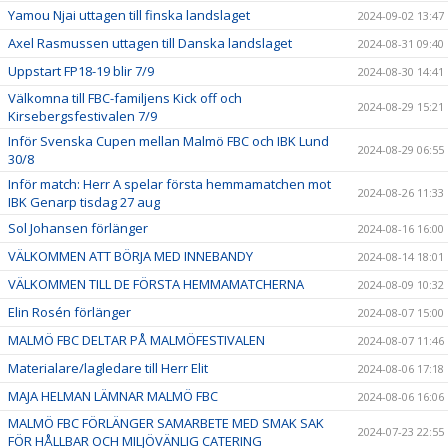
Yamou Njai uttagen till finska landslaget
2024-09-02 13:47
Axel Rasmussen uttagen till Danska landslaget
2024-08-31 09:40
Uppstart FP18-19 blir 7/9
2024-08-30 14:41
Välkomna till FBC-familjens Kick off och
2024-08-29 15:21
Kirsebergsfestivalen 7/9
Inför Svenska Cupen mellan Malmö FBC och IBK Lund
2024-08-29 06:55
30/8
Inför match: Herr A spelar första hemmamatchen mot
2024-08-26 11:33
IBK Genarp tisdag 27 aug
Sol Johansen förlänger
2024-08-16 16:00
VÄLKOMMEN ATT BÖRJA MED INNEBANDY
2024-08-14 18:01
VÄLKOMMEN TILL DE FÖRSTA HEMMAMATCHERNA
2024-08-09 10:32
Elin Rosén förlänger
2024-08-07 15:00
MALMÖ FBC DELTAR PÅ MALMÖFESTIVALEN
2024-08-07 11:46
Materialare/lagledare till Herr Elit
2024-08-06 17:18
MAJA HELMAN LÄMNAR MALMÖ FBC
2024-08-06 16:06
MALMÖ FBC FÖRLÄNGER SAMARBETE MED SMAK SAK
2024-07-23 22:55
FÖR HÅLLBAR OCH MILJÖVÄNLIG CATERING