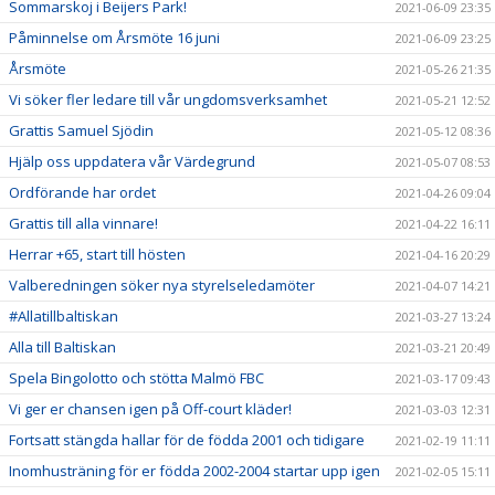
Sommarskoj i Beijers Park!
2021-06-09 23:35
Påminnelse om Årsmöte 16 juni
2021-06-09 23:25
Årsmöte
2021-05-26 21:35
Vi söker fler ledare till vår ungdomsverksamhet
2021-05-21 12:52
Grattis Samuel Sjödin
2021-05-12 08:36
Hjälp oss uppdatera vår Värdegrund
2021-05-07 08:53
Ordförande har ordet
2021-04-26 09:04
Grattis till alla vinnare!
2021-04-22 16:11
Herrar +65, start till hösten
2021-04-16 20:29
Valberedningen söker nya styrelseledamöter
2021-04-07 14:21
#Allatillbaltiskan
2021-03-27 13:24
Alla till Baltiskan
2021-03-21 20:49
Spela Bingolotto och stötta Malmö FBC
2021-03-17 09:43
Vi ger er chansen igen på Off-court kläder!
2021-03-03 12:31
Fortsatt stängda hallar för de födda 2001 och tidigare
2021-02-19 11:11
Inomhusträning för er födda 2002-2004 startar upp igen
2021-02-05 15:11