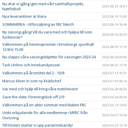
Nu drar vi igång igen med vårt samhällsprojekt,
2023-08-23 18:07
Nattfotboll
Nya leverantörer är klara
2023-08-19 13:00
SOMMARREA - Utförsäljning av FBC Merch
2023-08-14 18:49
Ny säsong igång! Vill du vara med och hjälpa till som
2023-08-10 20:25
funktionär?
Välkommen på hemmapremiär i Kirsebergs sporthall
2023-08-09 15:19
12/8 kl 15.00
Nu släpps våra säsongsbiljetter för säsongen 2023-24
2023-08-04 09:00
Tack Unihoc och Innebandyesset
2023-08-02 15:19
Välkommen på årsmötet del 2 - 10/8
2023-07-13 10:31
Marcus kliver in som ny klubbchef
2023-07-03 08:16
Var med och hjälp till kring våra matchevent
2023-06-28 08:03
Save the date: Föreningskick-off 2/9
2023-06-26 08:39
Välkommen på en aktiv sommar med Malmö FBC
2023-06-13 14:03
Unikt erbjudande för alla medlemmar i MFBC från
2023-06-07 14:55
OurLiving
Till hösten startar vi upp parainnebandy!
2023-05-23 13:14