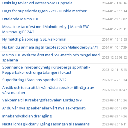
Unikt lag tävlar vid Veteran-SM i Uppsala
2024-01-31 09:16
Dags för superlördag igen 27/1 - Dubbla matcher
2024-01-26 11:14
Uttalande Malmö FBC
2024-01-19 18:02
Missa inte tacofest med Malmöderby | Malmö FBC -
2024-01-17 20:11
Malmhaug IBF 24/1
Ny match på söndag i SSL, välkomna!
2024-01-16 13:55
Nu kan du anmäla dig till tacofest och Malmöderby 24/1
2024-01-10 17:39
Malmö FBC avslutar året med SSL-match och mingel med
2023-12-26 09:52
spelarna
Spännande innebandyhelg i Kirsebergs sporthall –
2023-12-11 15:43
Pepparkakor och unga talanger i fokus!
Superlördag i Stadions sporthall 2/12
2023-11-27 13:34
Ansök och testa att bli vår nästa speaker till några av
2023-10-10 07:47
våra matcher
Välkomna till Kirsebergsfestivalen! Lördag 9/9
2023-09-01 13:26
Är du vår nya speaker eller vårt nya sekretariat?
2023-08-30 18:00
Innebandyskolan drar igång!
2023-08-29 14:36
Nästa lördag kickar vi igång säsongen tillsammans
2023-08-26 16:11