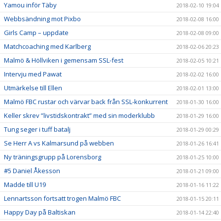
Yamou inför Täby
2018-02-10 19:04
Webbsändning mot Pixbo
2018-02-08 16:00
Girls Camp – uppdate
2018-02-08 09:00
Matchcoaching med Karlberg
2018-02-06 20:23
Malmö & Höllviken i gemensam SSL-fest
2018-02-05 10:21
Intervju med Pawat
2018-02-02 16:00
Utmärkelse till Ellen
2018-02-01 13:00
Malmö FBC rustar och värvar back från SSL-konkurrent
2018-01-30 16:00
Keller skrev ”livstidskontrakt” med sin moderklubb
2018-01-29 16:00
Tung seger i tuff batalj
2018-01-29 00:29
Se Herr A vs Kalmarsund på webben
2018-01-26 16:41
Ny träningsgrupp på Lorensborg
2018-01-25 10:00
#5 Daniel Åkesson
2018-01-21 09:00
Madde till U19
2018-01-16 11:22
Lennartsson fortsatt trogen Malmö FBC
2018-01-15 20:11
Happy Day på Baltiskan
2018-01-14 22:40