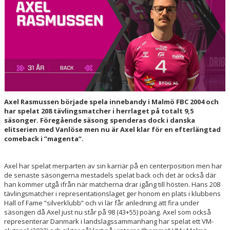
HALL OF FAME
Axel Rasmussen började spela innebandy i Malmö FBC 2004 och
har spelat 208 tävlingsmatcher i herrlaget på totalt 9,5
säsonger. Föregående säsong spenderas dock i danska
elitserien med Vanlöse men nu är Axel klar för en efterlängtad
comeback i ”magenta”.
Axel har spelat merparten av sin karriär på en centerposition men har
de senaste säsongerna mestadels spelat back och det är också där
han kommer utgå ifrån när matcherna drar igång till hösten. Hans 208
tävlingsmatcher i representationslaget ger honom en plats i klubbens
Hall of Fame ”silverklubb” och vi lär får anledning att fira under
säsongen då Axel just nu står på 98 (43+55) poäng. Axel som också
representerar Danmark i landslagssammanhang har spelat ett VM-