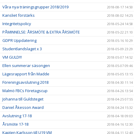
Våra nya träningsgrupper 2018/2019
2018-08-17 14:50
Kansliet förstärks
2018-08-02 14:25
Integritetspolicy
2018-05-24 14:58
PÅMINNELSE: ÅRSMÖTE & EXTRA ÅRSMÖTE
2018-05-22 21:10
GDPR Uppdatering
2018-05-16 10:29
Studentlandslaget x 3
2018-05-09 23:29
VM GULD!!!
2018-05-07 14:52
Ellen summerar säsongen
2018-05-07 09:46
Lägesrapport från Madde
2018-05-05 13:15
Föreningsavslutning 2018
2018-04-30 11:14
Malmö FBCs Företagscup
2018-04-26 13:54
Johanna till Guldsteget
2018-04-25 07:55
Daniel Åkesson Award
2018-04-24 15:32
Avslutning 17-18
2018-04-18 09:03
Årsmöte 17-18
2018-04-16 12:30
Kapten Karlsson till U19 VM
2018-04-11 12:43