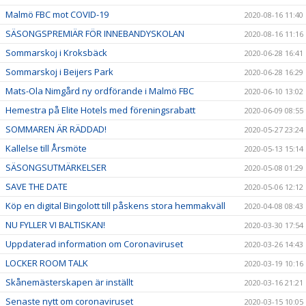
Malmö FBC mot COVID-19
2020-08-16 11:40
SÄSONGSPREMIÄR FÖR INNEBANDYSKOLAN
2020-08-16 11:16
Sommarskoj i Kroksbäck
2020-06-28 16:41
Sommarskoj i Beijers Park
2020-06-28 16:29
Mats-Ola Nimgård ny ordförande i Malmö FBC
2020-06-10 13:02
Hemestra på Elite Hotels med föreningsrabatt
2020-06-09 08:55
SOMMAREN ÄR RÄDDAD!
2020-05-27 23:24
Kallelse till Årsmöte
2020-05-13 15:14
SÄSONGSUTMÄRKELSER
2020-05-08 01:29
SAVE THE DATE
2020-05-06 12:12
Köp en digital Bingolott till påskens stora hemmakväll
2020-04-08 08:43
NU FYLLER VI BALTISKAN!
2020-03-30 17:54
Uppdaterad information om Coronaviruset
2020-03-26 14:43
LOCKER ROOM TALK
2020-03-19 10:16
Skånemästerskapen är inställt
2020-03-16 21:21
Senaste nytt om coronaviruset
2020-03-15 10:05