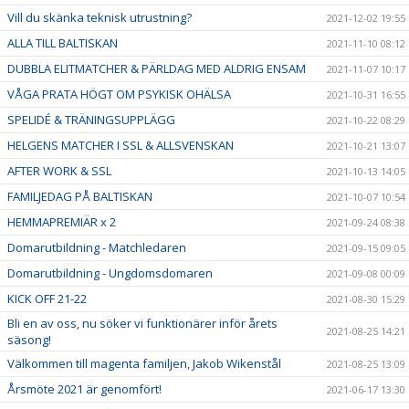
Vill du skänka teknisk utrustning?
2021-12-02 19:55
ALLA TILL BALTISKAN
2021-11-10 08:12
DUBBLA ELITMATCHER & PÄRLDAG MED ALDRIG ENSAM
2021-11-07 10:17
VÅGA PRATA HÖGT OM PSYKISK OHÄLSA
2021-10-31 16:55
SPELIDÉ & TRÄNINGSUPPLÄGG
2021-10-22 08:29
HELGENS MATCHER I SSL & ALLSVENSKAN
2021-10-21 13:07
AFTER WORK & SSL
2021-10-13 14:05
FAMILJEDAG PÅ BALTISKAN
2021-10-07 10:54
HEMMAPREMIÄR x 2
2021-09-24 08:38
Domarutbildning - Matchledaren
2021-09-15 09:05
Domarutbildning - Ungdomsdomaren
2021-09-08 00:09
KICK OFF 21-22
2021-08-30 15:29
Bli en av oss, nu söker vi funktionärer inför årets
2021-08-25 14:21
säsong!
Välkommen till magenta familjen, Jakob Wikenstål
2021-08-25 13:09
Årsmöte 2021 är genomfört!
2021-06-17 13:30