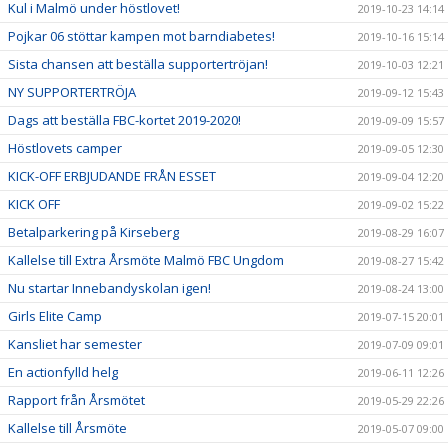
Kul i Malmö under höstlovet!
2019-10-23 14:14
Pojkar 06 stöttar kampen mot barndiabetes!
2019-10-16 15:14
Sista chansen att beställa supportertröjan!
2019-10-03 12:21
NY SUPPORTERTRÖJA
2019-09-12 15:43
Dags att beställa FBC-kortet 2019-2020!
2019-09-09 15:57
Höstlovets camper
2019-09-05 12:30
KICK-OFF ERBJUDANDE FRÅN ESSET
2019-09-04 12:20
KICK OFF
2019-09-02 15:22
Betalparkering på Kirseberg
2019-08-29 16:07
Kallelse till Extra Årsmöte Malmö FBC Ungdom
2019-08-27 15:42
Nu startar Innebandyskolan igen!
2019-08-24 13:00
Girls Elite Camp
2019-07-15 20:01
Kansliet har semester
2019-07-09 09:01
En actionfylld helg
2019-06-11 12:26
Rapport från Årsmötet
2019-05-29 22:26
Kallelse till Årsmöte
2019-05-07 09:00