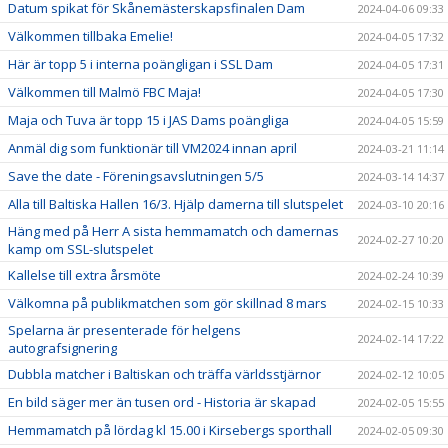
Datum spikat för Skånemästerskapsfinalen Dam
2024-04-06 09:33
Välkommen tillbaka Emelie!
2024-04-05 17:32
Här är topp 5 i interna poängligan i SSL Dam
2024-04-05 17:31
Välkommen till Malmö FBC Maja!
2024-04-05 17:30
Maja och Tuva är topp 15 i JAS Dams poängliga
2024-04-05 15:59
Anmäl dig som funktionär till VM2024 innan april
2024-03-21 11:14
Save the date - Föreningsavslutningen 5/5
2024-03-14 14:37
Alla till Baltiska Hallen 16/3. Hjälp damerna till slutspelet
2024-03-10 20:16
Häng med på Herr A sista hemmamatch och damernas
2024-02-27 10:20
kamp om SSL-slutspelet
Kallelse till extra årsmöte
2024-02-24 10:39
Välkomna på publikmatchen som gör skillnad 8 mars
2024-02-15 10:33
Spelarna är presenterade för helgens
2024-02-14 17:22
autografsignering
Dubbla matcher i Baltiskan och träffa världsstjärnor
2024-02-12 10:05
En bild säger mer än tusen ord - Historia är skapad
2024-02-05 15:55
Hemmamatch på lördag kl 15.00 i Kirsebergs sporthall
2024-02-05 09:30