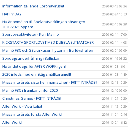
Information gällande Coronaviruset
2020-03-13 08:36
HAPPY DAY
2020-02-24 13:53
Nu är anmälan till Spelarutvecklingen säsongen
2020-02-16 09:28
2020/2021 öppen!
Sportlovsaktiviteter - Kul i Malmö
2020-02-14 17:00
KICKSTARTA SPORTLOVET MED DUBBLA ELITMATCHER
2020-02-14 14:03
Malmö FBC och SSL-cirkusen flyttar in i Burlövshallen
2020-02-04 09:09
Söndagsunderhållning i Baltiskan
2020-01-19 08:22
Nu är det dags för AFTER WORK igen!
2020-01-08 16:01
2020 inleds med en riktig smällkaramell!
2020-01-03 11:19
Missa inte årets sista hemmamatcher! - FRITT INTRÄDE!!
2019-12-16 10:29
Malmö FBC i framkant inför 2020
2019-12-10 09:00
Christmas Games - FRITT INTRÄDE!
2019-11-27 10:20
After Work – Viva Italia!
2019-11-12 10:29
Missa inte årets första After Work!
2019-11-04 12:46
After Work!
2019-10-24 16:12