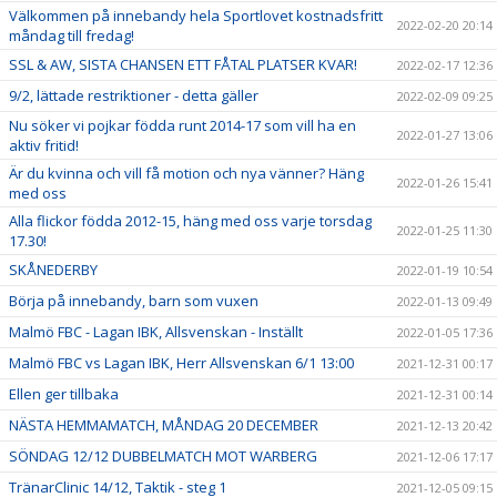
Välkommen på innebandy hela Sportlovet kostnadsfritt
2022-02-20 20:14
måndag till fredag!
SSL & AW, SISTA CHANSEN ETT FÅTAL PLATSER KVAR!
2022-02-17 12:36
9/2, lättade restriktioner - detta gäller
2022-02-09 09:25
Nu söker vi pojkar födda runt 2014-17 som vill ha en
2022-01-27 13:06
aktiv fritid!
Är du kvinna och vill få motion och nya vänner? Häng
2022-01-26 15:41
med oss
Alla flickor födda 2012-15, häng med oss varje torsdag
2022-01-25 11:30
17.30!
SKÅNEDERBY
2022-01-19 10:54
Börja på innebandy, barn som vuxen
2022-01-13 09:49
Malmö FBC - Lagan IBK, Allsvenskan - Inställt
2022-01-05 17:36
Malmö FBC vs Lagan IBK, Herr Allsvenskan 6/1 13:00
2021-12-31 00:17
Ellen ger tillbaka
2021-12-31 00:14
NÄSTA HEMMAMATCH, MÅNDAG 20 DECEMBER
2021-12-13 20:42
SÖNDAG 12/12 DUBBELMATCH MOT WARBERG
2021-12-06 17:17
TränarClinic 14/12, Taktik - steg 1
2021-12-05 09:15