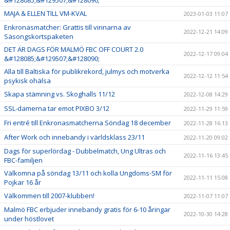
MAJA & ELLEN TILL VM-KVAL
2023-01-03 11:07
Enkronasmatcher: Grattis till vinnarna av
2022-12-21 14:09
Säsongskortspaketen
DET ÄR DAGS FÖR MALMÖ FBC OFF COURT 2.0
2022-12-17 09:04
&#128085;&#129507;&#128090;
Alla till Baltiska för publikrekord, julmys och motverka
2022-12-12 11:54
psykisk ohälsa
Skapa stämning vs. Skoghalls 11/12
2022-12-08 14:29
SSL-damerna tar emot PIXBO 3/12
2022-11-29 11:59
Fri entré till Enkronasmatcherna Söndag 18 december
2022-11-28 16:13
After Work och innebandy i världsklass 23/11
2022-11-20 09:02
Dags för superlördag - Dubbelmatch, Ung Ultras och
2022-11-16 13:45
FBC-familjen
Välkomna på söndag 13/11 och kolla Ungdoms-SM för
2022-11-11 15:08
Pojkar 16 år
Välkommen till 2007-klubben!
2022-11-07 11:07
Malmö FBC erbjuder innebandy gratis för 6-10 åringar
2022-10-30 14:28
under höstlovet