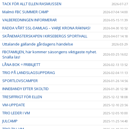
TACK FÖR ALLT ELLEN RASMUSSEN
2026-07-27
Malmö FBC SUMMER CAMP
2026-07-04 14:00
VALBEREDNINGEN INFORMERAR
2026-05-15 11:39
RÄDDA VÅRT SSL-DAMLAG – VARJE KRONA RÄKNAS!
2026-04-30 10:52
SKÅNEMÄSTERSKAPEN I KIRSEBERGS SPORTHALL
2026-04-07 14:18
Uttalande gällande gårdagens händelse
2026-03-29
FBCFAMILJEN, här kommer säsongens viktigaste nyhet.
2026-03-25 16:02
Snälla läs!
LÅNA BOK = FRIBILJETT
2026-02-13 13:52
TRIO PÅ LANDSLAGSUPPDRAG
2026-02-04 11:13
SPORTLOVSCAMPER
2026-01-26 14:56
INNEBANDY EFTER SKOLTID
2026-01-20 12:58
TRESIFFRIGT FÖR ELLEN
2025-12-12 18:08
VM-UPPDATE
2025-12-10 23:56
TRIO LEDER I VM
2025-12-05 10:00
JULCAMP
2025-11-25 14:40
TRIO TILL VM