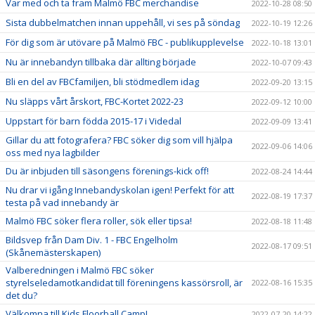
Var med och ta fram Malmö FBC merchandise
2022-10-28 08:50
Sista dubbelmatchen innan uppehåll, vi ses på söndag
2022-10-19 12:26
För dig som är utövare på Malmö FBC - publikupplevelse
2022-10-18 13:01
Nu är innebandyn tillbaka där allting började
2022-10-07 09:43
Bli en del av FBCfamiljen, bli stödmedlem idag
2022-09-20 13:15
Nu släpps vårt årskort, FBC-Kortet 2022-23
2022-09-12 10:00
Uppstart för barn födda 2015-17 i Videdal
2022-09-09 13:41
Gillar du att fotografera? FBC söker dig som vill hjälpa
2022-09-06 14:06
oss med nya lagbilder
Du är inbjuden till säsongens förenings-kick off!
2022-08-24 14:44
Nu drar vi igång Innebandyskolan igen! Perfekt för att
2022-08-19 17:37
testa på vad innebandy är
Malmö FBC söker flera roller, sök eller tipsa!
2022-08-18 11:48
Bildsvep från Dam Div. 1 - FBC Engelholm
2022-08-17 09:51
(Skånemästerskapen)
Valberedningen i Malmö FBC söker
styrelseledamotkandidat till föreningens kassörsroll, är
2022-08-16 15:35
det du?
Välkomna till Kids Floorball Camp!
2022-07-20 14:22